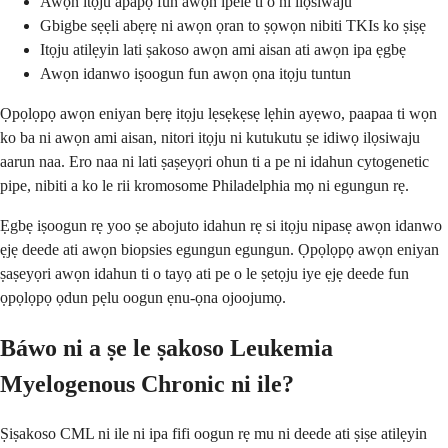
Awọn itọju apapọ fun awọn ipele ti o ni ilọsiwaju
Gbigbe sẹẹli abẹrẹ ni awọn ọran to ṣọwọn nibiti TKIs ko ṣiṣẹ
Itọju atilẹyin lati ṣakoso awọn ami aisan ati awọn ipa ẹgbẹ
Awọn idanwo iṣoogun fun awọn ọna itọju tuntun
Ọpọlọpọ awọn eniyan bẹrẹ itọju lẹsẹkẹsẹ lẹhin ayẹwo, paapaa ti wọn
ko ba ni awọn ami aisan, nitori itọju ni kutukutu ṣe idiwọ ilọsiwaju
aarun naa. Ero naa ni lati ṣaṣeyọri ohun ti a pe ni idahun cytogenetic
pipe, nibiti a ko le rii kromosome Philadelphia mọ ni egungun rẹ.
Ẹgbẹ iṣoogun rẹ yoo ṣe abojuto idahun rẹ si itọju nipasẹ awọn idanwo
ẹjẹ deede ati awọn biopsies egungun egungun. Ọpọlọpọ awọn eniyan
ṣaṣeyọri awọn idahun ti o tayọ ati pe o le ṣetọju iye ẹjẹ deede fun
ọpọlọpọ ọdun pẹlu oogun ẹnu-ọna ojoojumọ.
Báwo ni a ṣe le ṣakoso Leukemia
Myelogenous Chronic ni ile?
Ṣiṣakoso CML ni ile ni ipa fifi oogun rẹ mu ni deede ati ṣiṣe atilẹyin