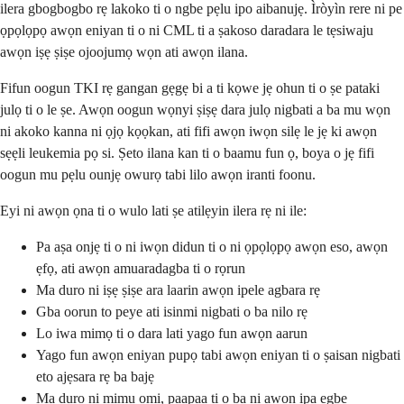
ilera gbogbogbo rẹ lakoko ti o ngbe pẹlu ipo aibanujẹ. Ìròyìn rere ni pe
ọpọlọpọ awọn eniyan ti o ni CML ti a ṣakoso daradara le tẹsiwaju
awọn iṣẹ ṣiṣe ojoojumọ wọn ati awọn ilana.
Fifun oogun TKI rẹ gangan gẹgẹ bi a ti kọwe jẹ ohun ti o ṣe pataki
julọ ti o le ṣe. Awọn oogun wọnyi ṣiṣẹ dara julọ nigbati a ba mu wọn
ni akoko kanna ni ọjọ kọọkan, ati fifi awọn iwọn silẹ le jẹ ki awọn
sẹẹli leukemia pọ si. Ṣeto ilana kan ti o baamu fun ọ, boya o jẹ fifi
oogun mu pẹlu ounjẹ owurọ tabi lilo awọn iranti foonu.
Eyi ni awọn ọna ti o wulo lati ṣe atilẹyin ilera rẹ ni ile:
Pa aṣa onjẹ ti o ni iwọn didun ti o ni ọpọlọpọ awọn eso, awọn
ẹfọ, ati awọn amuaradagba ti o rọrun
Ma duro ni iṣẹ ṣiṣe ara laarin awọn ipele agbara rẹ
Gba oorun to peye ati isinmi nigbati o ba nilo rẹ
Lo iwa mimọ ti o dara lati yago fun awọn aarun
Yago fun awọn eniyan pupọ tabi awọn eniyan ti o ṣaisan nigbati
eto ajẹsara rẹ ba bajẹ
Ma duro ni mimu omi, paapaa ti o ba ni awọn ipa ẹgbẹ