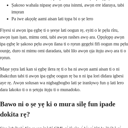
Ṣakoso wahala nipasẹ awọn ọna isinmi, awọn ere idaraya, tabi
imọran
Pa iwe akọọlẹ aami aisan lati tọpa bi o ṣe lero
Fiyesi si awọn ipa ẹgbẹ ti o ṣeeṣe lati oogun rẹ, eyiti o le pẹlu ríru,
awọn iṣan iṣan, mimu omi, tabi awọn rashes awọ ara. Ọpọlọpọ awọn
ipa ẹgbẹ le ṣakoso pẹlu awọn ilana ti o rọrun gẹgẹbi fifi oogun mu pẹlu
ounjẹ, duro ni mimu omi daradara, tabi lilo awọn ọja itọju awọ ara ti o
rọrun.
Maṣe yẹra lati kan si ẹgbẹ ilera rẹ ti o ba ni awọn aami aisan ti o ni
ibakcdun tabi ti awọn ipa ẹgbẹ oogun rẹ ba n ni ipa lori didara igbesi
aye rẹ. Awọn solusan wa nigbagbogbo lati ṣe iranlọwọ fun ọ lati lero
dara lakoko ti o n ṣetọju itọju ti o munadoko.
Bawo ni o ṣe yẹ ki o mura silẹ fun ipade
dokita rẹ?