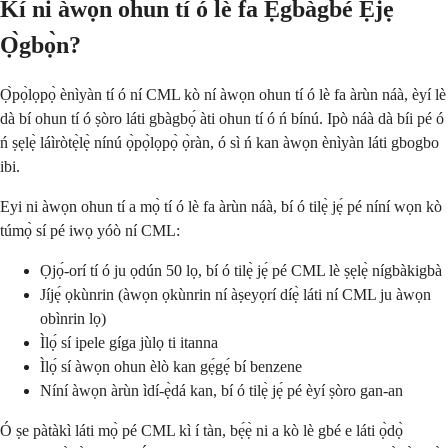
Kí ni àwọn ohun tí ó lè fa Ẹ̀gbàgbé Ẹ̀jẹ̀
Ọ̀gbọ̀n?
Ọ̀pọ̀lọpọ̀ ènìyàn tí ó ní CML kò ní àwọn ohun tí ó lè fa àrùn náà, èyí lè
dà bí ohun tí ó ṣòro láti gbàgbọ́ àti ohun tí ó ń bínú. Ipò náà dà bíi pé ó
ń ṣẹlẹ̀ láìròtẹ̀lẹ̀ nínú ọ̀pọ̀lọpọ̀ ọ̀ràn, ó sì ń kan àwọn ènìyàn láti gbogbo
ibi.
Eyi ni àwọn ohun tí a mọ̀ tí ó lè fa àrùn náà, bí ó tilẹ̀ jẹ́ pé níní wọn kò
túmọ̀ sí pé iwọ yóò ní CML:
Ọjọ́-orí tí ó ju ọdún 50 lọ, bí ó tilẹ̀ jẹ́ pé CML lè ṣẹlẹ̀ nígbàkigbà
Jíjẹ́ ọkùnrin (àwọn ọkùnrin ní àṣeyọrí díẹ̀ láti ní CML ju àwọn
obìnrin lọ)
Ìlọ́ sí ipele gíga jùlọ ti itanna
Ìlọ́ sí àwọn ohun èlò kan gẹ́gẹ́ bí benzene
Níní àwọn àrùn ìdí-ẹ̀dá kan, bí ó tilẹ̀ jẹ́ pé èyí ṣòro gan-an
Ó ṣe pàtàkì láti mọ̀ pé CML kì í tàn, bẹ́ẹ̀ ni a kò lè gbé e láti ọ̀dọ̀