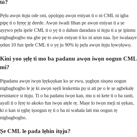
tó?
Pẹlu awọn itọju ode oni, ọpọlọpọ awọn eniyan ti o ni CML ni igba
pipẹ ti o fẹrẹẹ jẹ deede. Awọn iwadi fihan pe awọn eniyan ti a ṣe
ayẹwo pẹlu ipele CML ti o yẹ ti o dahun daradara si itọju ti a ṣe ipinnu
nigbagbogbo ma gbe pẹ to awọn eniyan ti ko ni arun naa. Iye iwalaaye
ọdun 10 fun ipele CML ti o yẹ ju 90% lọ pẹlu awọn itọju lọwọlọwọ.
Kini yoo ṣẹlẹ ti mo ba padanu awọn iwọn oogun CML
mi?
Pipadanu awọn iwọn lẹẹkọọkan ko ṣe ewu, ṣugbọn sisọnu oogun
nigbagbogbo le jẹ ki awọn sẹẹli leukemia pọ si ati pe o le ṣe agbekalẹ
resistance si itọju. Ti o ba padanu iwọn kan, mu u ni kete ti o ba ranti,
ayafi ti o fẹrẹ to akoko fun iwọn atẹle rẹ. Maṣe lo iwọn meji ni ẹẹkan,
ki o kan si ẹgbẹ iṣoogun rẹ ti o ba ni wahala lati mu oogun rẹ
nigbagbogbo.
Ṣe CML le pada lẹhin itọju?