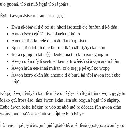
tí ó gbóná, tí ó sì nilò ìtọ́jú tí ó lágbára.
Èyí ni àwọn àṣìṣe mìíràn tí ó lè ṣẹlẹ̀:
Ewu àkóbáwí tí ó pọ̀ sí i nítorí iṣẹ́ sẹ́ẹ̀li ẹ̀jẹ̀ funfun tí kò dáa
Àwọn ìṣòro ẹ̀jẹ̀ láti iye platelet tí kò tó
Anemia tí ó fa ìrẹ̀lẹ̀ ọkàn àti ìkùkù ìgbìyẹn
Spleen tí ó tóbi tí ó lè fa irora ikùn tàbí ìṣóṣò kánkán
Irora egungun láti sẹ́ẹ̀li leukemia tí ó kun ìṣù egungun
Àwọn ọ̀ràn díẹ̀ tí sẹ́ẹ̀li leukemia fi wàásù sí àwọn ara mìíràn
Àwọn àrùn èèkánná mìíràn, bí ó tilẹ̀ jẹ́ pé èyí kò wọ́pọ̀
Àwọn ìṣòro ọkàn láti anemia tí ó burú jáì tàbí àwọn ipa ẹ̀gbẹ́
ìtọ́jú
Kò pọ̀, àwọn ènìyàn kan lè ní àwọn àṣìṣe láti ìtọ́jú fúnra wọn, gẹ́gẹ́ bí
ìdákọ́ ọtí, ìrora èso, tàbí àwọn àkàn lára láti oogun ìtọ́jú tí ó ṣàpàrọ̀.
Ẹgbẹ́ àwọn òṣìṣẹ́ ìṣègùn rẹ yóò ṣe àbójútó rẹ̀ dáadáa fún àwọn ọ̀ràn
wọ̀nyí, wọn yóò sì ṣe àtúnṣe ìtọ́jú rẹ bí ó bá yẹ.
Ìrò rere ni pé pẹ̀lú àwọn ìtọ́jú ìgbàlódé, a lè dènà ọ̀pọ̀lọpọ̀ àwọn ìṣòro