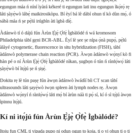
egungun máa ń níní ìyàrá kékeré ti egungun lati inu egungun ìkọ̀rọ̀ rẹ
láti ṣàyẹ̀wò lábẹ́ maikirosikòpu. Bí èyí bá lè dàbí ohun tí kò dùn mọ́, ó
sábà máa ń ṣe pẹ̀lú irúgbìn àti ìgbà díẹ̀.
Àdánwò tí ó dájú fún Àrùn Ẹ̀jẹ̀ Ọ̀fẹ̀ Ìgbàlódé ń wá kromosom
Philadelphia tàbí gẹni BCR-ABL. Èyí lè ṣee ṣe nípa ọ̀nà pupọ̀, pẹ̀lú
àlàyé cytogenetic, fluorescence in situ hybridization (FISH), tàbí
àdánwò polymerase chain reaction (PCR). Àwọn àdánwò wọ̀nyí kò fi
hàn pé o ní Àrùn Ẹ̀jẹ̀ Ọ̀fẹ̀ Ìgbàlódé nìkan, ṣugbọn ó tún ń rànlọ́wọ́ láti
ṣàyẹ̀wò bí ìtọ́jú ṣe ń ṣiṣẹ́.
Dokita rẹ lè tún paṣẹ fún àwọn àdánwò ìwádìí bíi CT scan tàbí
ultrasounds láti ṣayẹ̀wò iwọn spleen àti lymph nodes rẹ. Àwọn
àdánwò wọ̀nyí ń rànlọ́wọ́ láti mọ̀ bí àrùn náà ti pọ̀ sí, kí ó sì tọ́jú àwọn
ìpinnu ìtọ́jú.
Kí ni ìtọ́jú fún Àrùn Ẹ̀jẹ̀ Ọ̀fẹ̀ Ìgbàlódé?
Itọju fun CML ti yipada pupọ ni ọdun ogun to koja, ti o yi ohun ti o ti