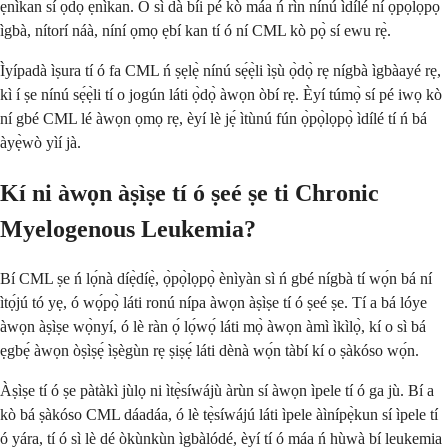
ẹnìkan sí ọ̀dọ̀ ẹnìkan. Ó sì dà bíi pé kò máa ń rìn nínú ìdílé ní ọ̀pọ̀lọpọ̀
ìgbà, nítorí náà, níní ọmọ ẹbí kan tí ó ní CML kò pọ̀ sí ewu rẹ̀.
Ìyípadà ìṣura tí ó fa CML ń ṣẹlẹ̀ nínú sẹ́ẹ̀li ìṣù ọ̀dọ̀ rẹ nígbà ìgbàayé rẹ,
kì í ṣe nínú sẹ́ẹ̀li tí o jogún láti ọ̀dọ̀ àwọn òbí rẹ. Èyí túmọ̀ sí pé iwọ kò
ní gbé CML lé àwọn ọmọ rẹ, èyí lè jẹ́ ìtùnú fún ọ̀pọ̀lọpọ̀ ìdílé tí ń bá
àyẹ̀wò yìí jà.
Kí ni àwọn àṣìṣe tí ó ṣeé ṣe ti Chronic
Myelogenous Leukemia?
Bí CML ṣe ń lọ́nà díẹ̀díẹ̀, ọ̀pọ̀lọpọ̀ ènìyàn sì ń gbé nígbà tí wọ́n bá ní
ìtọ́jú tó yẹ, ó wọ́pọ̀ láti ronú nípa àwọn àṣìṣe tí ó ṣeé ṣe. Tí a bá lóye
àwọn àṣìṣe wọ̀nyí, ó lè ràn ọ́ lọ́wọ́ láti mọ̀ àwọn àmì ìkìlọ̀, kí o sì bá
ẹgbẹ́ àwọn òṣìṣẹ́ ìṣègùn rẹ ṣiṣẹ́ láti dènà wọ́n tàbí kí o ṣàkóso wọ́n.
Àṣìṣe tí ó ṣe pàtàkì jùlọ ni ìtẹ̀síwájù àrùn sí àwọn ìpele tí ó ga jù. Bí a
kò bá ṣàkóso CML dáadáa, ó lè tẹ̀síwájú láti ìpele àìnípẹ̀kun sí ìpele tí
ó yára, tí ó sì lè dé òkùnkùn ìgbàlódé, èyí tí ó máa ń hùwà bí leukemia