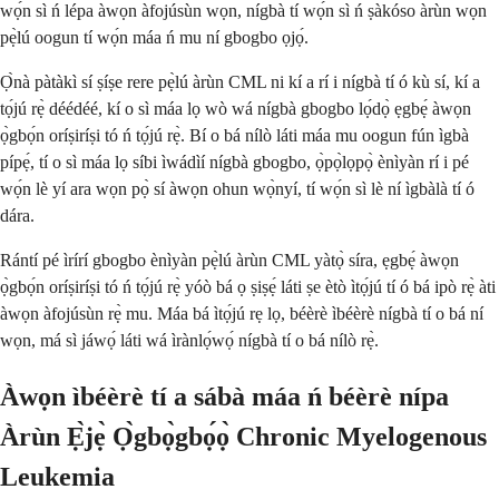
wọ́n sì ń lépa àwọn àfojúsùn wọn, nígbà tí wọ́n sì ń ṣàkóso àrùn wọn
pẹ̀lú oogun tí wọ́n máa ń mu ní gbogbo ọjọ́.
Ọ̀nà pàtàkì sí ṣíṣe rere pẹ̀lú àrùn CML ni kí a rí i nígbà tí ó kù sí, kí a
tọ́jú rẹ̀ déédéé, kí o sì máa lọ wò wá nígbà gbogbo lọ́dọ̀ ẹgbẹ́ àwọn
ọ̀gbọ́n oríṣiríṣi tó ń tọ́jú rẹ̀. Bí o bá nílò láti máa mu oogun fún ìgbà
pípẹ́, tí o sì máa lọ síbi ìwádìí nígbà gbogbo, ọ̀pọ̀lọpọ̀ ènìyàn rí i pé
wọ́n lè yí ara wọn pọ̀ sí àwọn ohun wọ̀nyí, tí wọ́n sì lè ní ìgbàlà tí ó
dára.
Rántí pé ìrírí gbogbo ènìyàn pẹ̀lú àrùn CML yàtọ̀ síra, ẹgbẹ́ àwọn
ọ̀gbọ́n oríṣiríṣi tó ń tọ́jú rẹ̀ yóò bá ọ ṣiṣẹ́ láti ṣe ètò ìtọ́jú tí ó bá ipò rẹ̀ àti
àwọn àfojúsùn rẹ̀ mu. Máa bá ìtọ́jú rẹ lọ, béèrè ìbéèrè nígbà tí o bá ní
wọn, má sì jáwọ́ láti wá ìrànlọ́wọ́ nígbà tí o bá nílò rẹ̀.
Àwọn ìbéèrè tí a sábà máa ń béèrè nípa
Àrùn Ẹ̀jẹ̀ Ọ̀gbọ̀gbọ́ọ̀ Chronic Myelogenous
Leukemia