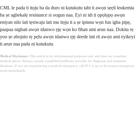
CML le pada ti itọju ba da duro ni kutukutu tabi ti awọn sẹẹli leukemia
ba ṣe agbekalẹ resistance si oogun naa. Eyi ni idi ti ọpọlọpọ awọn
eniyan nilo lati tẹsiwaju lati mu itọju ti a ṣe ipinnu wọn fun igba pipẹ,
paapaa nigbati awọn idanwo ẹjẹ wọn ko fihan ami arun naa. Dokita rẹ
yoo ṣe abojuto rẹ pẹlu awọn idanwo ẹjẹ deede lati rii awọn ami eyikeyi
ti arun naa pada ni kutukutu.
Medical Disclaimer:
This article is for informational purposes only and does not constitute
medical advice. Always consult a qualified healthcare provider for diagnosis and treatment
decisions. If you are experiencing a medical emergency, call 911 or go to the nearest emergency
room immediately.