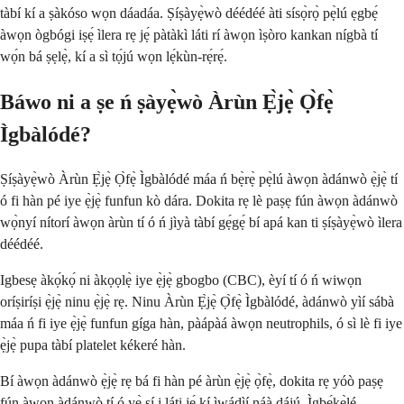
tàbí kí a ṣàkóso wọn dáadáa. Ṣíṣàyẹ̀wò déédéé àti sísọ̀rọ̀ pẹ̀lú ẹgbẹ́
àwọn ògbógi iṣẹ́ ìlera rẹ jẹ́ pàtàkì láti rí àwọn ìṣòro kankan nígbà tí
wọ́n bá ṣẹlẹ̀, kí a sì tọ́jú wọn lẹ́kùn-rẹ́rẹ́.
Báwo ni a ṣe ń ṣàyẹ̀wò Àrùn Ẹ̀jẹ̀ Ọ̀fẹ̀
Ìgbàlódé?
Ṣíṣàyẹ̀wò Àrùn Ẹ̀jẹ̀ Ọ̀fẹ̀ Ìgbàlódé máa ń bẹ̀rẹ̀ pẹ̀lú àwọn àdánwò ẹ̀jẹ̀ tí
ó fi hàn pé iye ẹ̀jẹ̀ funfun kò dára. Dokita rẹ lè paṣẹ fún àwọn àdánwò
wọ̀nyí nítorí àwọn àrùn tí ó ń jìyà tàbí gẹ́gẹ́ bí apá kan ti ṣíṣàyẹ̀wò ìlera
déédéé.
Igbesẹ àkọ́kọ́ ni àkọọlẹ̀ iye ẹ̀jẹ̀ gbogbo (CBC), èyí tí ó ń wiwọn
oríṣiríṣi ẹ̀jẹ̀ ninu ẹ̀jẹ̀ rẹ. Ninu Àrùn Ẹ̀jẹ̀ Ọ̀fẹ̀ Ìgbàlódé, àdánwò yìí sábà
máa ń fi iye ẹ̀jẹ̀ funfun gíga hàn, pàápàá àwọn neutrophils, ó sì lè fi iye
ẹ̀jẹ̀ pupa tàbí platelet kékeré hàn.
Bí àwọn àdánwò ẹ̀jẹ̀ rẹ bá fi hàn pé àrùn ẹ̀jẹ̀ ọ̀fẹ̀, dokita rẹ yóò paṣẹ
fún àwọn àdánwò tí ó yẹ̀ sí i láti jẹ́ kí ìwádìí náà dájú. Ìgbẹ́kẹ̀lé