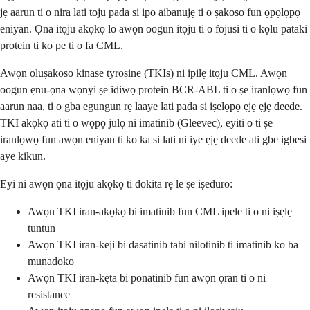
jẹ aarun ti o nira lati toju pada si ipo aibanujẹ ti o ṣakoso fun ọpọlọpọ
eniyan. Ọna itọju akọkọ lo awọn oogun itọju ti o fojusi ti o kọlu pataki
protein ti ko pe ti o fa CML.
Awọn oluṣakoso kinase tyrosine (TKIs) ni ipilẹ itọju CML. Awọn
oogun ẹnu-ọna wọnyi ṣe idiwọ protein BCR-ABL ti o ṣe iranlọwọ fun
aarun naa, ti o gba egungun rẹ laaye lati pada si iṣelọpọ ẹjẹ ẹjẹ deede.
TKI akọkọ ati ti o wọpọ julọ ni imatinib (Gleevec), eyiti o ti ṣe
iranlọwọ fun awọn eniyan ti ko ka si lati ni iye ẹjẹ deede ati gbe igbesi
aye kikun.
Eyi ni awọn ọna itọju akọkọ ti dokita rẹ le ṣe iṣeduro:
Awọn TKI iran-akọkọ bi imatinib fun CML ipele ti o ni iṣẹlẹ
tuntun
Awọn TKI iran-keji bi dasatinib tabi nilotinib ti imatinib ko ba
munadoko
Awọn TKI iran-kẹta bi ponatinib fun awọn ọran ti o ni
resistance