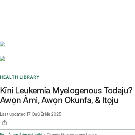
Benchmarks
Stories
FAQ
Sign up / Log in
HEALTH LIBRARY
Kini Leukemia Myelogenous Todaju?
Awọn Àmì, Awọn Okunfa, & Itọju
Last updated
17 Oṣù Èrèlè 2025
Ilé
Àwọn Àrùn àti Iṣẹ́lẹ̀
Chronic Myelogenous Leukemia