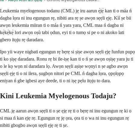
Leukemia myelogenous todanu (CML) jẹ iru aarun ẹ̀jẹ̀ kan ti o máa ń
dagba lọra ni inu egungun rẹ, nibiti ara rẹ ṣe awọn sẹẹli ẹjẹ. Kìí ṣe bii
awọn leukemia miiran ti o máa ń yara yara, CML maa ń dagba ni
kẹ̀kẹ̀kẹ̀ lori awọn oṣù tabi ọdun, eyi ti o tumọ si pe o ni akoko lati
gbero itọju rẹ daradara.
Ipo yii waye nigbati egungun rẹ bẹrẹ si ṣiṣe awọn sẹẹli ẹjẹ funfun pupọ
ti ko ṣiṣẹ daradara. Ronu rẹ bi ile-iṣẹ kan ti o ń ṣe awọn oṣiṣẹ yara ju ti
o le kọ wọn ni daradara lọ. Awọn sẹẹli aṣiṣe wọnyi n ṣe agbo awọn
sẹẹli ẹjẹ ti o ni ilera, ṣugbọn nitori pe CML ń dagba lọra, ọpọlọpọ
eniyan ń gbe igbesi aye deede, ti o ni iṣẹ pẹlu itọju to dara.
Kini Leukemia Myelogenous Todaju?
CML jẹ aarun awọn sẹẹli ti o ṣe ẹjẹ rẹ ti o bẹrẹ ni inu egungun rẹ ki o
si maa ń kan ẹjẹ rẹ. Egungun rẹ jẹ ọra, ọra ti o wa ni inu egungun rẹ
nibiti gbogbo awọn sẹẹli ẹjẹ rẹ ti ṣe.