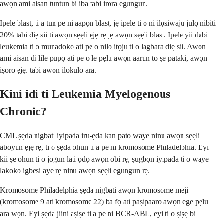
awọn ami aisan tuntun bi iba tabi irora egungun.
Ipele blast, ti a tun pe ni aapọn blast, jẹ ipele ti o ni ilọsiwaju julọ nibiti
20% tabi diẹ sii ti awọn sẹẹli ẹjẹ rẹ jẹ awọn sẹẹli blast. Ipele yii dabi
leukemia ti o munadoko ati pe o nilo itọju ti o lagbara diẹ sii. Awọn
ami aisan di lile pupọ ati pe o le pẹlu awọn aarun to ṣe pataki, awọn
iṣoro ẹjẹ, tabi awọn ilokulo ara.
Kini idi ti Leukemia Myelogenous
Chronic?
CML ṣẹda nigbati iyipada iru-ẹda kan pato waye ninu awọn sẹẹli
aboyun ẹjẹ rẹ, ti o ṣẹda ohun ti a pe ni kromosome Philadelphia. Eyi
kii ṣe ohun ti o jogun lati ọdọ awọn obi rẹ, ṣugbọn iyipada ti o waye
lakoko igbesi aye rẹ ninu awọn sẹẹli egungun rẹ.
Kromosome Philadelphia ṣẹda nigbati awọn kromosome meji
(kromosome 9 ati kromosome 22) ba fọ ati paṣipaaro awọn ege pẹlu
ara wọn. Eyi ṣẹda jiini aṣiṣe ti a pe ni BCR-ABL, eyi ti o ṣiṣẹ bi