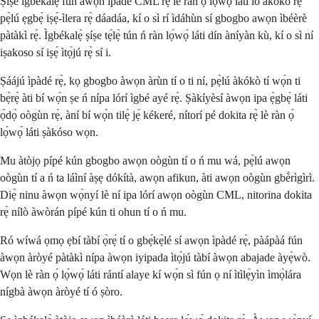
Ṣiṣe ìgbékalẹ̀ fún awọn ìpàdé CML rẹ̀ lè ràn ọ́ lọ́wọ́ láti lo àkókò rẹ̀
pẹ̀lú ẹgbẹ́ iṣẹ́-ìlera rẹ̀ dáadáa, kí o sì rí ìdáhùn sí gbogbo awọn ìbéèrè
pàtàkì rẹ̀. Ìgbékalẹ̀ ṣíṣe tẹ́lẹ̀ tún ń ràn lọ́wọ́ láti dín àníyàn kù, kí o sì ní
iṣakoso sí iṣẹ́ ìtọ́jú rẹ̀ sí i.
Ṣáájú ìpàdé rẹ̀, kọ gbogbo àwọn àrùn tí o ti ní, pẹ̀lú àkókò tí wọ́n ti
bẹ̀rẹ̀ àti bí wọ́n ṣe ń nípa lórí ìgbé ayé rẹ̀. Ṣàkíyèsí àwọn ipa ẹ̀gbẹ́ láti
ọ̀dọ̀ oògùn rẹ̀, àní bí wọ́n tilẹ̀ jẹ́ kékeré, nítorí pé dokita rẹ̀ lè ràn ọ́
lọ́wọ́ láti ṣàkóso wọn.
Mu àtòjọ pípé kún gbogbo awọn oògùn tí o ń mu wá, pẹ̀lú awọn
oògùn tí a ń ta láìní àṣẹ dókítà, awọn afikun, àti awọn oògùn gbè̀rìgìrì.
Diẹ̀ ninu àwọn wọ̀nyí lè ní ipa lórí awọn oògùn CML, nitorina dokita
rẹ̀ nílò àwòrán pípé kún ti ohun tí o ń mu.
Ró wíwá ọmọ ẹbí tàbí ọ̀rẹ́ tí o gbẹ́kẹ̀lé sí awọn ìpàdé rẹ̀, pàápàá fún
àwọn àròyé pàtàkì nípa àwọn iyipada ìtọ́jú tàbí àwọn abajade àyẹ̀wò.
Wọn lè ràn ọ́ lọ́wọ́ láti rántí alaye kí wọ́n sì fún ọ ní ìtìlẹ́yìn ìmọ̀lára
nígbà àwọn àròyé tí ó ṣòro.