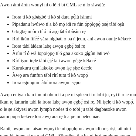
Awọn àmì àrùn wọnyi ni o lè rí bí CML ṣe ń lọ síwájú:
Irora tí kò gbàgbé tí kò sì dara pẹ̀lú isinmi
Pipadanu ìwúwo tí a kò mọ̀ idi rẹ̀ fún ọ̀pọ̀lọpọ̀ ọsẹ̀ tàbí oṣù
Gbigbẹ̀ ni òru tí ó tú aṣọ tàbí ibùsùn rẹ̀
Rírí ìkún fífẹ̀ẹ́ yára nigbati o ba ń jẹun, ani awọn ounjẹ kékeré
Irora tàbí àìdara labẹ awọn ẹgbẹ́ òsì rẹ
Àrùn tí ó wà lọ́pọ̀lọpọ̀ tí ó gba akoko gígùn lati wò
Rírí iṣọn irẹlẹ tàbí ẹ̀jẹ̀ lati awọn gége kékeré
Kurukuru ẹmi lakoko awọn iṣẹ ṣiṣe deede
Àwọ ara funfun tàbí rírí tutu tí kò wọpọ̀
Irora egungun tàbí irora awọn isẹpo
Awọn eniyan kan tun ni ohun ti a pe ni spleen ti o tobi ju, eyi ti o le mu
ikun rẹ larinrin tabi fa irora labẹ awọn ẹgbẹ́ òsì rẹ. Ni iṣẹlẹ ti kò wọpọ̀,
o le ṣe akiyesi awọn lymph nodes ti o tobi ju tabi dagbasoke awọn
aami pupa kekere lori awọ ara rẹ ti a pe ni petechiae.
Ranti, awọn ami aisan wọnyi le ni ọpọlọpọ awọn idi oriṣiriṣi, ati nini
wọn kii tumọ si pe o ni CML. Sibẹsibẹ, ti o ba ni iriri ọpọlọpọ awọn