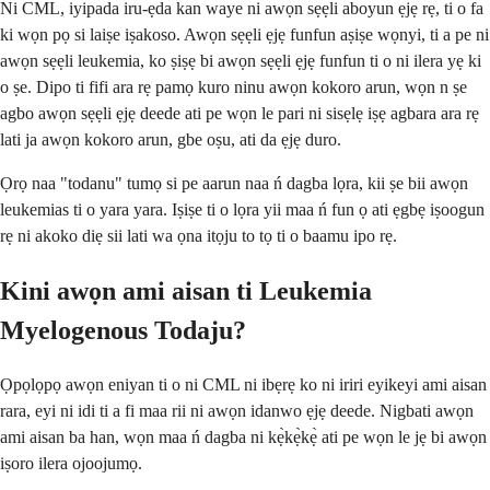
Ni CML, iyipada iru-ẹda kan waye ni awọn sẹẹli aboyun ẹjẹ rẹ, ti o fa
ki wọn pọ si laiṣe iṣakoso. Awọn sẹẹli ẹjẹ funfun aṣiṣe wọnyi, ti a pe ni
awọn sẹẹli leukemia, ko ṣiṣẹ bi awọn sẹẹli ẹjẹ funfun ti o ni ilera yẹ ki
o ṣe. Dipo ti fifi ara rẹ pamọ kuro ninu awọn kokoro arun, wọn n ṣe
agbo awọn sẹẹli ẹjẹ deede ati pe wọn le pari ni sisẹlẹ iṣẹ agbara ara rẹ
lati ja awọn kokoro arun, gbe oṣu, ati da ẹjẹ duro.
Ọrọ naa "todanu" tumọ si pe aarun naa ń dagba lọra, kii ṣe bii awọn
leukemias ti o yara yara. Iṣiṣe ti o lọra yii maa ń fun ọ ati ẹgbẹ iṣoogun
rẹ ni akoko diẹ sii lati wa ọna itọju to tọ ti o baamu ipo rẹ.
Kini awọn ami aisan ti Leukemia
Myelogenous Todaju?
Ọpọlọpọ awọn eniyan ti o ni CML ni ibẹrẹ ko ni iriri eyikeyi ami aisan
rara, eyi ni idi ti a fi maa rii ni awọn idanwo ẹjẹ deede. Nigbati awọn
ami aisan ba han, wọn maa ń dagba ni kẹ̀kẹ̀kẹ̀ ati pe wọn le jẹ bi awọn
iṣoro ilera ojoojumọ.