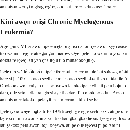
ami aisan wọnyi nigbagbogbo, o tọ lati jiroro pẹlu oluṣọ ilera rẹ.
Kini awọn oriṣi Chronic Myelogenous
Leukemia?
A ṣe ipin CML si awọn ipele mẹta oriṣiriṣi da lori iye awọn sẹẹli aṣiṣe
ti o wa ninu ẹjẹ rẹ ati egungun marow. Oye ipele ti o wa ninu yoo ran
dokita rẹ lọwọ lati yan ọna itọju ti o munadoko julọ.
Ipele ti o wà lọ́pọ̀lọpọ̀ ni ipele ibẹrẹ ati ti o rọrun julọ lati ṣakoso, nibiti
kere si ju 10% ti awọn sẹẹli ẹjẹ rẹ jẹ awọn sẹẹli blast ti kò ní ìdánilójú.
Ọpọlọpọ awọn eniyan ni a ṣe ayẹwo lakoko ipele yii, ati pẹlu itọju to
dara, o le ṣetọju didara igbesi aye ti o dara fun ọpọlọpọ ọdun. Awọn
ami aisan rẹ lakoko ipele yii maa n rọrun tabi kii ṣe bẹ.
Ipele iyara waye nigba ti 10-19% ti ṣẹẹli ẹ̀jẹ̀ rẹ jẹ́ ṣẹẹli blast, ati pe o le
bẹrẹ si ni iriri awọn ami aisan ti o han gbangba diẹ sii. Iye ẹjẹ rẹ di soro
lati ṣakoso pẹlu awọn itọju boṣewa, ati pe o le rẹ̀wẹ̀si pupọ tabi ni