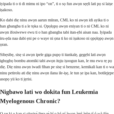
iyipada ti o ti di mimu ni ipo “on”, ti o sọ fun awọn sẹẹli lati pọ si laiṣe
iṣakoso.
Ko dabi diẹ ninu awọn aarun miiran, CML ko ni awọn idi ayika ti o
han gbangba ti a le tọka si. Ọpọlọpọ awọn eniyan ti o ni CML ko ni
awọn ifosiwewe ewu ti o han gbangba tabi itan-ẹbi aisan naa. Iyipada
iru-ẹda naa dabi ẹni pe o waye ni ọna ti ko ni iṣakoso ni ọpọlọpọ awọn
ọran.
Sibẹsibẹ, sisẹ si awọn ipele giga pupọ ti itankalẹ, gẹgẹbi lati awọn
igbọgbọ bombu atomiki tabi awọn itọju iṣoogun kan, le mu ewu rẹ pọ
diẹ. Diẹ ninu awọn iwadi fihan pe sisẹ si benzene, kemikali kan ti o wa
ninu petirolu ati diẹ ninu awọn ilana ile-iṣẹ, le tun ṣe ipa kan, botilẹjẹpe
asopọ yii ko ti jẹrisi.
Nigbawo lati wo dokita fun Leukemia
Myelogenous Chronic?
O yẹ ki o kan si oluṣiṣẹ́ ilera rẹ̀ bí o bá ní àwọn àmì àrùn tí ó wà fún