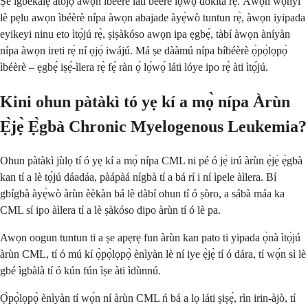
Ṣe ìgbékalẹ̀ àtòjọ awọn ìbéèrè láti beere lọ́wọ́ dokita rẹ̀. Àwọn wọ̀nyí
lè pẹlu awọn ìbéèrè nípa àwọn abajade àyẹ̀wò tuntun rẹ̀, àwọn iyipada
eyikeyi ninu eto ìtọ́jú rẹ̀, ṣiṣàkóso awọn ipa ẹgbẹ́, tàbí àwọn àníyàn
nípa àwọn ireti rẹ̀ ní ọjọ́ iwájú. Má ṣe dààmú nípa bíbéèrè ọ̀pọ̀lọpọ̀
ìbéèrè – ẹgbẹ́ iṣẹ́-ìlera rẹ̀ fẹ́ ràn ọ́ lọ́wọ́ láti lóye ipo rẹ̀ àti ìtọ́jú.
Kini ohun pàtàkì tó yẹ kí a mọ̀ nípa Àrùn
Ẹ̀jẹ̀ Ẹ̀gbà Chronic Myelogenous Leukemia?
Ohun pàtàkì jùlọ tí ó yẹ kí a mọ̀ nípa CML ni pé ó jẹ́ irú àrùn ẹ̀jẹ̀ ẹ̀gbà
kan tí a lè tọ́jú dáadáa, pàápàá nígbà tí a bá rí i ní ìpele àìlera. Bí
gbígbà àyẹ̀wò àrùn èèkàn bá lè dàbí ohun tí ó ṣòro, a sábà máa ka
CML sí ipo àìlera tí a lè ṣàkóso dipo àrùn tí ó lè pa.
Awọn oogun tuntun ti a ṣe apẹrẹ fun àrùn kan pato ti yipada ọ̀nà ìtọ́jú
àrùn CML, tí ó mú kí ọ̀pọ̀lọpọ̀ ènìyàn lè ní iye ẹ̀jẹ̀ tí ó dára, tí wọ́n sì lè
gbé ìgbàlà tí ó kún fún ìṣe àti ìdùnnú.
Ọ̀pọ̀lọpọ̀ ènìyàn tí wọ́n ní àrùn CML ń bá a lọ láti ṣiṣẹ́, rìn irin-àjò, tí