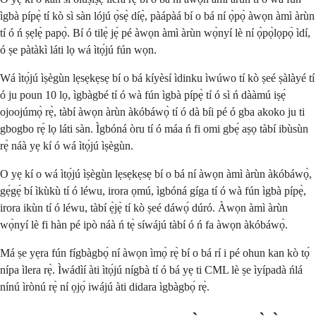
ìgbà pípẹ̀ tí kò sì sàn lójú ọ̀sẹ̀ díẹ̀, pàápàá bí o bá ní ọ̀pọ̀ àwọn àmì àrùn
tí ó ń ṣẹlẹ̀ papọ̀. Bí ó tilẹ̀ jẹ́ pé àwọn àmì àrùn wọ̀nyí lè ní ọ̀pọ̀lọpọ̀ ìdí,
ó ṣe pàtàkì láti lọ wá ìtọ́jú fún wọn.
Wá ìtọ́jú ìṣègùn lẹsẹkẹsẹ bí o bá kíyèsí ìdinku ìwúwo tí kò ṣeé ṣàlàyé tí
ó ju poun 10 lọ, ìgbàgbé tí ó wà fún ìgbà pípẹ̀ tí ó sì ń dààmú iṣẹ́
ojoojúmọ̀ rẹ̀, tàbí àwọn àrùn àkóbáwọ̀ tí ó dà bíi pé ó gba akoko ju ti
gbogbo rẹ̀ lọ láti sàn. Ìgbóná òru tí ó máa ń fi omi gbẹ́ aṣọ tàbí ibùsùn
rẹ̀ náà yẹ kí ó wá ìtọ́jú ìṣègùn.
O yẹ kí o wá ìtọ́jú ìṣègùn lẹsẹkẹsẹ bí o bá ní àwọn àmì àrùn àkóbáwọ̀,
gẹ́gẹ́ bí ìkùkù tí ó léwu, irora ọmú, ìgbóná gíga tí ó wà fún ìgbà pípẹ̀,
irora ikùn tí ó léwu, tàbí ẹ̀jẹ̀ tí kò ṣeé dáwọ́ dúró. Àwọn àmì àrùn
wọ̀nyí lè fi hàn pé ipò náà ń tẹ̀ síwájú tàbí ó ń fa àwọn àkóbáwọ̀.
Má ṣe yẹra fún fígbàgbọ́ ní àwọn ìmọ̀ rẹ̀ bí o bá rí i pé ohun kan kò tọ́
nípa ìlera rẹ̀. Ìwádìí àti ìtọ́jú nígbà tí ó bá yẹ ti CML lè ṣe ìyípadà ńlá
nínú ìrònú rẹ̀ ní ọjọ́ iwájú àti didara ìgbàgbọ́ rẹ̀.