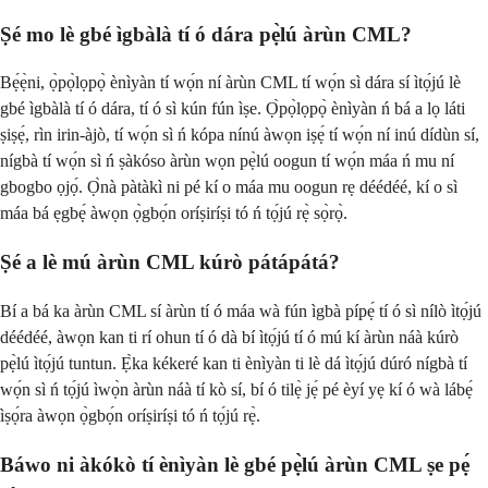
Ṣé mo lè gbé ìgbàlà tí ó dára pẹ̀lú àrùn CML?
Bẹ́ẹ̀ni, ọ̀pọ̀lọpọ̀ ènìyàn tí wọ́n ní àrùn CML tí wọ́n sì dára sí ìtọ́jú lè
gbé ìgbàlà tí ó dára, tí ó sì kún fún ìṣe. Ọ̀pọ̀lọpọ̀ ènìyàn ń bá a lọ láti
ṣiṣẹ́, rìn irin-àjò, tí wọ́n sì ń kópa nínú àwọn iṣẹ́ tí wọ́n ní inú dídùn sí,
nígbà tí wọ́n sì ń ṣàkóso àrùn wọn pẹ̀lú oogun tí wọ́n máa ń mu ní
gbogbo ọjọ́. Ọ̀nà pàtàkì ni pé kí o máa mu oogun rẹ déédéé, kí o sì
máa bá ẹgbẹ́ àwọn ọ̀gbọ́n oríṣiríṣi tó ń tọ́jú rẹ̀ sọ̀rọ̀.
Ṣé a lè mú àrùn CML kúrò pátápátá?
Bí a bá ka àrùn CML sí àrùn tí ó máa wà fún ìgbà pípẹ́ tí ó sì nílò ìtọ́jú
déédéé, àwọn kan ti rí ohun tí ó dà bí ìtọ́jú tí ó mú kí àrùn náà kúrò
pẹ̀lú ìtọ́jú tuntun. Ẹ̀ka kékeré kan ti ènìyàn ti lè dá ìtọ́jú dúró nígbà tí
wọ́n sì ń tọ́jú ìwọ̀n àrùn náà tí kò sí, bí ó tilẹ̀ jẹ́ pé èyí yẹ kí ó wà lábẹ́
ìṣọ́ra àwọn ọ̀gbọ́n oríṣiríṣi tó ń tọ́jú rẹ̀.
Báwo ni àkókò tí ènìyàn lè gbé pẹ̀lú àrùn CML ṣe pẹ́