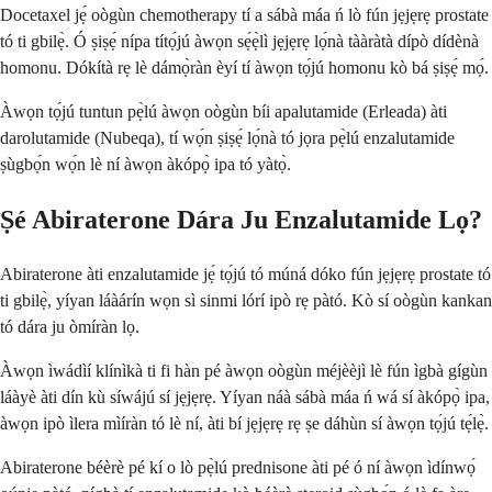
Docetaxel jẹ́ oògùn chemotherapy tí a sábà máa ń lò fún jẹjẹrẹ prostate
tó ti gbilẹ̀. Ó ṣiṣẹ́ nípa títọ́jú àwọn sẹ́ẹ̀lì jẹjẹrẹ lọ́nà tààràtà dípò dídènà
homonu. Dókítà rẹ lè dámọ̀ràn èyí tí àwọn tọ́jú homonu kò bá ṣiṣẹ́ mọ́.
Àwọn tọ́jú tuntun pẹ̀lú àwọn oògùn bíi apalutamide (Erleada) àti
darolutamide (Nubeqa), tí wọ́n ṣiṣẹ́ lọ́nà tó jọra pẹ̀lú enzalutamide
ṣùgbọ́n wọ́n lè ní àwọn àkópọ̀ ipa tó yàtọ̀.
Ṣé Abiraterone Dára Ju Enzalutamide Lọ?
Abiraterone àti enzalutamide jẹ́ tọ́jú tó múná dóko fún jẹjẹrẹ prostate tó
ti gbilẹ̀, yíyan láàárín wọn sì sinmi lórí ipò rẹ pàtó. Kò sí oògùn kankan
tó dára ju òmíràn lọ.
Àwọn ìwádìí klínìkà ti fi hàn pé àwọn oògùn méjèèjì lè fún ìgbà gígùn
láàyè àti dín kù síwájú sí jẹjẹrẹ. Yíyan náà sábà máa ń wá sí àkópọ̀ ipa,
àwọn ipò ìlera mìíràn tó lè ní, àti bí jẹjẹrẹ rẹ ṣe dáhùn sí àwọn tọ́jú tẹ́lẹ̀.
Abiraterone béèrè pé kí o lò pẹ̀lú prednisone àti pé ó ní àwọn ìdínwọ́