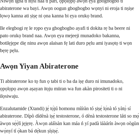
Niwọn igba ti itọsi naa ti pari, ọpọlọpọ awọn ẹya gbogbogbo ti
abiraterone wa bayi. Awọn oogun gbogbogbo wọnyi ni eroja ti nṣiṣe
lọwọ kanna ati ṣiṣẹ ni ọna kanna bi ẹya orukọ brand.
Ile elegbogi rẹ le rọpo ẹya gbogbogbo ayafi ti dokita rẹ ba beere ni
pato orukọ brand naa. Awọn ẹya mejeeji munadoko bakanna,
botilẹjẹpe diẹ ninu awọn alaisan fẹ lati duro pẹlu ami iyasọtọ ti wọn
bẹrẹ pẹlu.
Awọn Yiyan Abiraterone
Ti abiraterone ko tọ fun ọ tabi ti o ba da iṣẹ duro ni imunadoko,
ọpọlọpọ awọn aṣayan itọju miiran wa fun akàn pirositeti ti o ni
ilọsiwaju.
Enzalutamide (Xtandi) jẹ́ tọ́jú homonu mìíràn tó ṣiṣẹ́ lọ́nà tó yàtọ̀ sí
abiraterone. Dípò dídènà iṣẹ́ testosterone, ó dènà testosterone láti so mọ́
àwọn sẹ́ẹ̀lì jẹjẹrẹ. Àwọn aláìsàn kan máa ń yí padà láàárín àwọn oògùn
wọ̀nyí tí ọ̀kan bá dẹ́kun ṣíṣiṣẹ́.