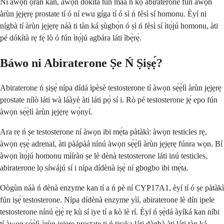
Ni awọn ọ̀ràn kan, awọn dókítà tún máa ń kọ abiraterone fún àwọn
àrùn jẹjẹrẹ prostate tí ó ní ewu gíga tí ó sì ń fèsì sí homonu. Èyí ni
nígbà tí àrùn jẹjẹrẹ náà ti tàn ká ṣùgbọ́n ó ṣì ń fèsì sí ìtọ́jú homonu, àti
pé dókítà rẹ fẹ́ lò ó fún ìtọ́jú agbára láti ìbẹ̀rẹ̀.
Báwo ni Abiraterone Ṣe Ń Ṣiṣẹ́?
Abiraterone ń ṣiṣẹ́ nípa dídá ìpèsè testosterone tí àwọn sẹ́ẹ̀lì àrùn jẹjẹrẹ
prostate nílò láti wà láàyè àti láti pọ̀ sí i. Rò pé testosterone jẹ́ epo fún
àwọn sẹ́ẹ̀lì àrùn jẹjẹrẹ wọ̀nyí.
Ara rẹ ń ṣe testosterone ní àwọn ibi mẹ́ta pàtàkì: àwọn testicles rẹ,
àwọn ẹṣẹ́ adrenal, àti pàápàá nínú àwọn sẹ́ẹ̀lì àrùn jẹjẹrẹ fúnra wọn. Bí
àwọn ìtọ́jú homonu mìíràn ṣe lè dènà testosterone láti inú testicles,
abiraterone lọ síwájú sí i nípa dídènà iṣẹ́ ní gbogbo ibi mẹ́ta.
Oògùn náà ń dènà enzyme kan tí a ń pè ní CYP17A1, èyí tí ó ṣe pàtàkì
fún iṣẹ́ testosterone. Nípa dídènà enzyme yìí, abiraterone lè dín ipele
testosterone nínú ẹ̀jẹ̀ rẹ kù sí iye tí a kò lè rí. Èyí ń ṣẹ̀dá àyíká kan níbi
tí àwọn sẹ́ẹ̀lì àrùn jẹjẹrẹ prostate ti ń tiraka láti dàgbà àti láti tàn ká.