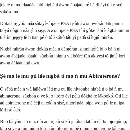
jẹjẹrẹ rẹ mọ́ dáadáa tàbí nígbà tí àwọn àbájáde rẹ̀ bá di èyí tí kò ṣeé
ṣàkóso mọ́.
Dókítà rẹ yóò máa ṣàkíyèsí ipele PSA rẹ àti àwọn ìwòrán láti pinnu
bóyá oògùn náà ṣì ń ṣiṣẹ́. Àwọn ipele PSA tí ń gòkè tàbí ìdàgbà tuntun
ti àrùn jẹjẹrẹ lè fi hàn pé ó tó àkókò láti yí padà sí ìtọ́jú mìíràn.
Nígbà mìíràn àwọn dókítà máa ń dámọ̀ràn ìsinmi ìtọ́jú bí o bá ń ní
àwọn àbájáde pàtàkì, ṣùgbọ́n ìpinnu yìí béèrè fún àkíyèsí tó jinlẹ̀ lórí
àwọn àǹfààní àti ewu.
Ṣé mo lè mu ọtí líle nígbà tí mo ń mu Abiraterone?
Ó sábà máa ń wà láìléwu láti mu ọtí líle níwọ̀nba nígbà tí o bá ń mu
abiraterone, ṣùgbọ́n o yẹ kí o jíròrò èyí pẹ̀lú dókítà rẹ lákọ̀ọ́kọ́. Ọtí líle
àti abiraterone méjèèjì ni ẹ̀dọ̀ ń ṣiṣẹ́, nítorí náà, pípa wọ́n pọ̀ lè ní ipa
lórí iṣẹ́ ẹ̀dọ̀.
Bí o bá yàn láti mu, dín ara rẹ kù sí kò ju ọ̀kan tàbí méjì lọ lójoojúmọ́,
kí o sì yẹra fún mímú lórí ikùn òfo nítorí pé o mu abiraterone láìjẹun.