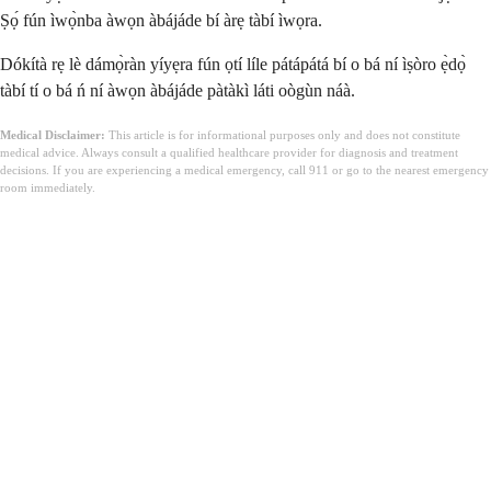
Ṣọ́ fún ìwọ̀nba àwọn àbájáde bí àrẹ tàbí ìwọra.
Dókítà rẹ lè dámọ̀ràn yíyẹra fún ọtí líle pátápátá bí o bá ní ìṣòro ẹ̀dọ̀
tàbí tí o bá ń ní àwọn àbájáde pàtàkì láti oògùn náà.
Medical Disclaimer:
This article is for informational purposes only and does not constitute
medical advice. Always consult a qualified healthcare provider for diagnosis and treatment
decisions. If you are experiencing a medical emergency, call 911 or go to the nearest emergency
room immediately.