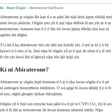
Ilé
Àwọn Òògùn
Abiraterone Oral Route
Abiraterone jẹ oògùn líle kan tí a ṣe pàtó láti tọ́jú àrùn jẹjẹrẹ tóbójú rẹ́rẹ́
nínú àwọn ọkùnrin. Oògùn ẹnu yìí ń ṣiṣẹ́ nípa dídènà bí ara yín ṣe ń ṣe
testosterone, homonu kan tí ó ń fún irú àwọn jẹjẹrẹ tóbójú rẹ́rẹ́ kan ní
agbára láti dàgbà.
Tí a bá ti kọ abiraterone fún yín tàbí ẹni àyànfẹ́ yín, ó ṣeé ṣe kí ẹ ń bá
àyẹ̀wò tí ó nira yí lọ. Ìmọ̀ nípa bí oògùn yìí ṣe ń ṣiṣẹ́ àti ohun tí ẹ lè retí
lè ràn yín lọ́wọ́ láti ní ìgboyà nípa ìrìn àjò ìtọ́jú yín.
Kí ni Abiraterone?
Abiraterone jẹ oògùn ìtọ́jú homonu tí ó jẹ́ ti ẹ̀ka àwọn oògùn tí a ń pè
ní androgen biosynthesis inhibitors. Ó wá gẹ́gẹ́ bí àwọn tábùlẹ́ tí ẹ ń lò
ní ẹnu, nígbà gbogbo lẹ́ẹ̀kan lójoojúmọ́.
Oògùn yìí ń fojú sun enzyme kan pàtó tí a ń pè ní CYP17A1, èyí tí ara
yín ń lò láti ṣe testosterone àti àwọn homonu ọkùnrin míràn. Nípa