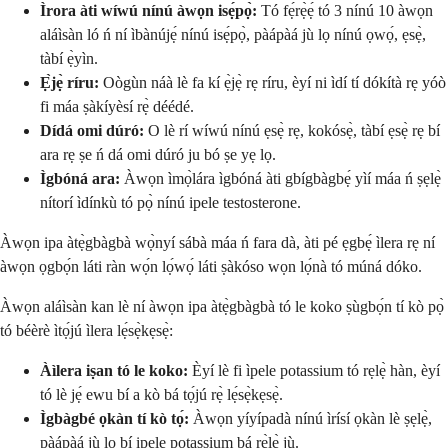
Ìrora àti wíwú nínú àwọn isẹ́pọ̀:
Tó fẹ́rẹ̀ẹ́ tó 3 nínú 10 àwọn
aláìsàn ló ń ní ìbànújẹ́ nínú isẹ́pọ̀, pàápàá jù lọ nínú ọwọ́, ẹsẹ̀,
tàbí ẹ̀yìn.
Ẹ̀jẹ̀ ríru:
Oògùn náà lè fa kí ẹ̀jẹ̀ rẹ ríru, èyí ni ìdí tí dókítà rẹ yóò
fi máa ṣàkíyèsí rẹ̀ déédé.
Dídá omi dúró:
O lè rí wíwú nínú ẹsẹ̀ rẹ, kokósẹ̀, tàbí ẹsẹ̀ rẹ bí
ara rẹ ṣe ń dá omi dúró ju bó ṣe yẹ lọ.
Ìgbóná ara:
Àwọn ìmọ̀lára ìgbóná àti gbígbàgbẹ́ yìí máa ń ṣẹlẹ̀
nítorí ìdínkù tó pọ̀ nínú ipele testosterone.
Àwọn ipa àtẹ̀gbàgbà wọ̀nyí sábà máa ń fara dà, àti pé ẹgbẹ́ ìlera rẹ ní
àwọn ọgbọ́n láti ràn wọ́n lọ́wọ́ láti ṣàkóso wọn lọ́nà tó múná dóko.
Àwọn aláìsàn kan lè ní àwọn ipa àtẹ̀gbàgbà tó le koko ṣùgbọ́n tí kò pọ̀
tó béèrè ìtọ́jú ìlera lẹ́sẹ̀kẹsẹ̀:
Àìlera iṣan tó le koko:
Èyí lè fi ìpele potassium tó rẹlẹ̀ hàn, èyí
tó lè jẹ́ ewu bí a kò bá tọ́jú rẹ̀ lẹ́sẹ̀kẹsẹ̀.
Ìgbàgbé ọkàn tí kò tọ́:
Àwọn yíyípadà nínú ìrísí ọkàn lè ṣẹlẹ̀,
pàápàá jù lọ bí ipele potassium bá rẹ̀lẹ̀ jù.