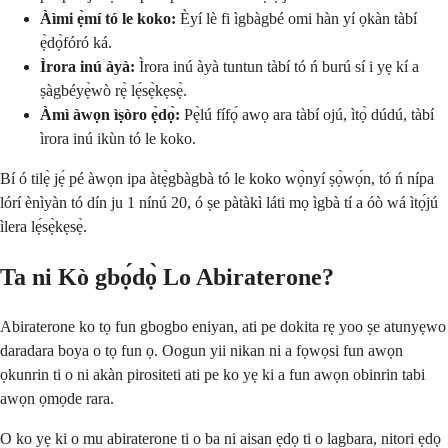
Àìmi ẹ̀mí tó le koko:
Èyí lè fi ìgbàgbé omi hàn yí ọkàn tàbí
ẹ̀dọ̀fóró ká.
Ìrora inú àyà:
Ìrora inú àyà tuntun tàbí tó ń burú sí i yẹ kí a
ṣàgbéyẹ̀wò rẹ̀ lẹ́sẹ̀kẹsẹ̀.
Àmì àwọn ìṣòro ẹ̀dọ̀:
Pẹ̀lú fífọ́ awọ ara tàbí ojú, ìtọ̀ dúdú, tàbí
ìrora inú ikùn tó le koko.
Bí ó tilẹ̀ jẹ́ pé àwọn ipa àtẹ̀gbàgbà tó le koko wọ̀nyí ṣọ̀wọ́n, tó ń nípa
lórí ènìyàn tó dín ju 1 nínú 20, ó ṣe pàtàkì láti mọ ìgbà tí a óò wá ìtọ́jú
ìlera lẹ́sẹ̀kẹsẹ̀.
Ta ni Kò gbọ́dọ̀ Lo Abiraterone?
Abiraterone ko tọ fun gbogbo eniyan, ati pe dokita rẹ yoo ṣe atunyẹwo
daradara boya o tọ fun ọ. Oogun yii nikan ni a fọwọsi fun awọn
ọkunrin ti o ni akàn pirositeti ati pe ko yẹ ki a fun awọn obinrin tabi
awọn ọmọde rara.
O ko yẹ ki o mu abiraterone ti o ba ni aisan ẹdọ ti o lagbara, nitori ẹdọ