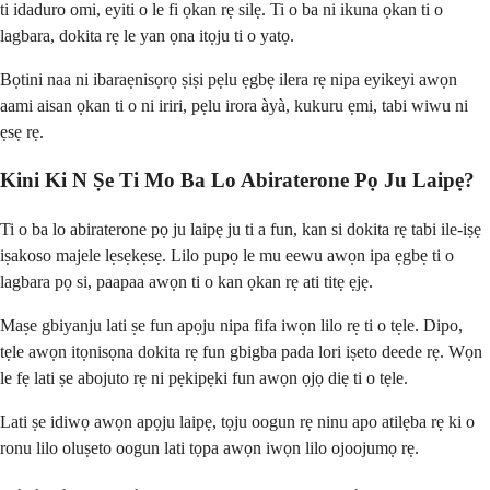
ti idaduro omi, eyiti o le fi ọkan rẹ silẹ. Ti o ba ni ikuna ọkan ti o
lagbara, dokita rẹ le yan ọna itọju ti o yatọ.
Bọtini naa ni ibaraẹnisọrọ ṣiṣi pẹlu ẹgbẹ ilera rẹ nipa eyikeyi awọn
aami aisan ọkan ti o ni iriri, pẹlu irora àyà, kukuru ẹmi, tabi wiwu ni
ẹsẹ rẹ.
Kini Ki N Ṣe Ti Mo Ba Lo Abiraterone Pọ Ju Laipẹ?
Ti o ba lo abiraterone pọ ju laipẹ ju ti a fun, kan si dokita rẹ tabi ile-iṣẹ
iṣakoso majele lẹsẹkẹsẹ. Lilo pupọ le mu eewu awọn ipa ẹgbẹ ti o
lagbara pọ si, paapaa awọn ti o kan ọkan rẹ ati titẹ ẹjẹ.
Maṣe gbiyanju lati ṣe fun apọju nipa fifa iwọn lilo rẹ ti o tẹle. Dipo,
tẹle awọn itọnisọna dokita rẹ fun gbigba pada lori iṣeto deede rẹ. Wọn
le fẹ lati ṣe abojuto rẹ ni pẹkipẹki fun awọn ọjọ diẹ ti o tẹle.
Lati ṣe idiwọ awọn apọju laipẹ, tọju oogun rẹ ninu apo atilẹba rẹ ki o
ronu lilo oluṣeto oogun lati tọpa awọn iwọn lilo ojoojumọ rẹ.