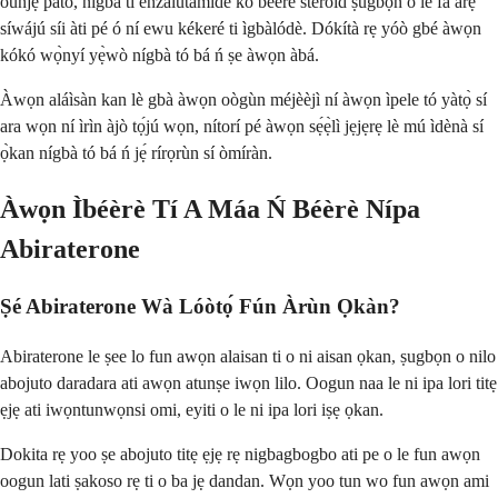
oúnjẹ pàtó, nígbà tí enzalutamide kò béèrè steroid ṣùgbọ́n ó lè fa àrẹ
síwájú síi àti pé ó ní ewu kékeré ti ìgbàlódè. Dókítà rẹ yóò gbé àwọn
kókó wọ̀nyí yẹ̀wò nígbà tó bá ń ṣe àwọn àbá.
Àwọn aláìsàn kan lè gbà àwọn oògùn méjèèjì ní àwọn ìpele tó yàtọ̀ sí
ara wọn ní ìrìn àjò tọ́jú wọn, nítorí pé àwọn sẹ́ẹ̀lì jẹjẹrẹ lè mú ìdènà sí
ọ̀kan nígbà tó bá ń jẹ́ rírọrùn sí òmíràn.
Àwọn Ìbéèrè Tí A Máa Ń Béèrè Nípa
Abiraterone
Ṣé Abiraterone Wà Lóòtọ́ Fún Àrùn Ọkàn?
Abiraterone le ṣee lo fun awọn alaisan ti o ni aisan ọkan, ṣugbọn o nilo
abojuto daradara ati awọn atunṣe iwọn lilo. Oogun naa le ni ipa lori titẹ
ẹjẹ ati iwọntunwọnsi omi, eyiti o le ni ipa lori iṣẹ ọkan.
Dokita rẹ yoo ṣe abojuto titẹ ẹjẹ rẹ nigbagbogbo ati pe o le fun awọn
oogun lati ṣakoso rẹ ti o ba jẹ dandan. Wọn yoo tun wo fun awọn ami