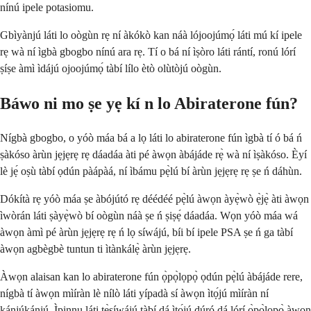
nínú ipele potasiomu.
Gbìyànjú láti lo oògùn rẹ ní àkókò kan náà lójoojúmọ́ láti mú kí ipele
rẹ wà ní ìgbà gbogbo nínú ara rẹ. Tí o bá ní ìṣòro láti rántí, ronú lórí
ṣíṣe àmì ìdájú ojoojúmọ́ tàbí lílo ètò olùtòjú oògùn.
Báwo ni mo ṣe yẹ kí n lo Abiraterone fún?
Nígbà gbogbo, o yóò máa bá a lọ láti lo abiraterone fún ìgbà tí ó bá ń
ṣàkóso àrùn jẹjẹrẹ rẹ dáadáa àti pé àwọn àbájáde rẹ̀ wà ní ìṣàkóso. Èyí
lè jẹ́ oṣù tàbí ọdún pàápàá, ní ìbámu pẹ̀lú bí àrùn jẹjẹrẹ rẹ ṣe ń dáhùn.
Dókítà rẹ yóò máa ṣe àbójútó rẹ déédéé pẹ̀lú àwọn àyẹ̀wò ẹ̀jẹ̀ àti àwọn
ìwòrán láti ṣàyẹ̀wò bí oògùn náà ṣe ń ṣiṣẹ́ dáadáa. Wọn yóò máa wá
àwọn àmì pé àrùn jẹjẹrẹ rẹ ń lọ síwájú, bíi bí ipele PSA ṣe ń ga tàbí
àwọn agbègbè tuntun ti ìtànkálẹ̀ àrùn jẹjẹrẹ.
Àwọn alaisan kan lo abiraterone fún ọ̀pọ̀lọpọ̀ ọdún pẹ̀lú àbájáde rere,
nígbà tí àwọn mìíràn lè nílò láti yípadà sí àwọn ìtọ́jú mìíràn ní
kánjúkánjú. Ìpinnu láti tẹ̀síwájú tàbí dá ìtọ́jú dúró dá lórí ọ̀pọ̀lọpọ̀ àwọn