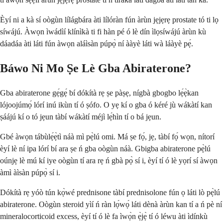
Èyí ni a kà sí oògùn lílágbára àti lílóràn fún àrùn jẹjẹrẹ prostate tó ti lọ
síwájú. Àwọn ìwádìí klínìkà ti fi hàn pé ó lè dín ìlọsíwájú àrùn kù
dáadáa àti láti fún àwọn aláìsàn púpọ̀ ní ààyè láti wà láàyè pẹ́.
Báwo Ni Mo Ṣe Lè Gba Abiraterone?
Gba abiraterone gẹ́gẹ́ bí dókítà rẹ ṣe pàṣẹ, nígbà gbogbo lẹ́ẹ̀kan
lójoojúmọ́ lórí inú ikùn tí ó ṣófo. O yẹ kí o gba ó kéré jù wákàtí kan
ṣáájú kí o tó jẹun tàbí wákàtí méjì lẹ́hìn tí o bá jẹun.
Gbé àwọn tábùlẹ́ẹ̀tì náà mì pẹ̀lú omi. Má ṣe fọ́, jẹ, tàbí fọ́ wọn, nítorí
èyí lè ní ipa lórí bí ara ṣe ń gba oògùn náà. Gbigba abiraterone pẹ̀lú
oúnjẹ lè mú kí iye oògùn tí ara rẹ ń gbà pọ̀ sí i, èyí tí ó lè yọrí sí àwọn
àmì àìsàn púpọ̀ sí i.
Dókítà rẹ yóò tún kọ̀wé prednisone tàbí prednisolone fún ọ láti lò pẹ̀lú
abiraterone. Oògùn steroid yìí ń ràn lọ́wọ́ láti dènà àrùn kan tí a ń pè ní
mineralocorticoid excess, èyí tí ó lè fa ìwọ̀n ẹ̀jẹ̀ tí ó léwu àti ìdínkù