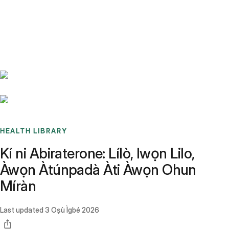
Benchmarks
Stories
FAQ
Sign up / Log in
HEALTH LIBRARY
Kí ni Abiraterone: Lílò, Iwọn Lilo,
Àwọn Àtúnpadà Àti Àwọn Ohun
Míràn
Last updated
3 Oṣù Ìgbé 2026