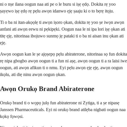
ni o nṣe ilana oogun naa ati pe o le buru si iṣẹ ẹdọ. Dokita rẹ yoo
ṣayẹwo iṣẹ ẹdọ rẹ pẹlu awọn idanwo ẹjẹ ṣaaju ki o to bẹrẹ itọju.
Ti o ba ni itan-akọọlẹ ti awọn iṣoro ọkan, dokita rẹ yoo ṣe iwọn awọn
anfani ati awọn eewu ni pẹkipẹki. Oogun naa le ni ipa lori iṣẹ ọkan ati
titẹ ẹjẹ, nitorinaa ibojuwo sunmọ jẹ pataki ti o ba ni aisan inu ọkan ati
ẹjẹ.
Awọn oogun kan le ṣe ajọṣepọ pẹlu abiraterone, nitorinaa sọ fun dokita
rẹ nipa gbogbo awọn oogun ti a fun ni aṣẹ, awọn oogun ti a ra laisi iwe
oogun, ati awọn afikun ti o nmu. Eyi pẹlu awọn ẹjẹ ẹjẹ, awọn oogun
ikọlu, ati diẹ ninu awọn oogun ọkan.
Awọn Orukọ Brand Abiraterone
Orukọ brand ti o wọpọ julọ fun abiraterone ni Zytiga, ti a ṣe nipasẹ
Janssen Pharmaceuticals. Eyi ni orukọ brand atilẹba nigbati oogun naa
kọkọ fọwọsi.