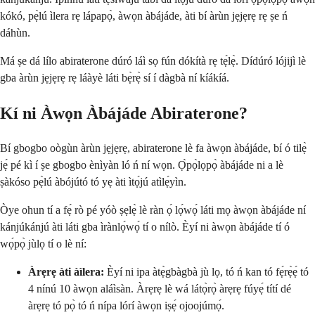
kókó, pẹ̀lú ìlera rẹ lápapọ̀, àwọn àbájáde, àti bí àrùn jẹjẹrẹ rẹ ṣe ń
dáhùn.
Má ṣe dá lílo abiraterone dúró láì sọ fún dókítà rẹ tẹ́lẹ̀. Dídúró lójijì lè
gba àrùn jẹjẹrẹ rẹ láàyè láti bẹ̀rẹ̀ sí í dàgbà ní kíákíá.
Kí ni Àwọn Àbájáde Abiraterone?
Bí gbogbo oògùn àrùn jẹjẹrẹ, abiraterone lè fa àwọn àbájáde, bí ó tilẹ̀
jẹ́ pé kì í ṣe gbogbo ènìyàn ló ń ní wọn. Ọ̀pọ̀lọpọ̀ àbájáde ni a lè
ṣàkóso pẹ̀lú àbójútó tó yẹ àti ìtọ́jú atìlẹ́yìn.
Òye ohun tí a fẹ́ rò pé yóò ṣẹlẹ̀ lè ràn ọ́ lọ́wọ́ láti mọ àwọn àbájáde ní
kánjúkánjú àti láti gba ìrànlọ́wọ́ tí o nílò. Èyí ni àwọn àbájáde tí ó
wọ́pọ̀ jùlọ tí o lè ní:
Àrẹrẹ àti àìlera:
Èyí ni ipa àtẹ̀gbàgbà jù lọ, tó ń kan tó fẹ́rẹ̀ẹ́ tó
4 nínú 10 àwọn aláìsàn. Àrẹrẹ lè wá látọ̀rọ̀ àrẹrẹ fúyẹ́ títí dé
àrẹrẹ tó pọ̀ tó ń nípa lórí àwọn iṣẹ́ ojoojúmọ́.