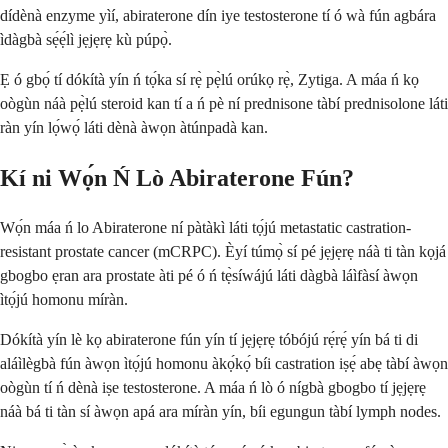
dídènà enzyme yìí, abiraterone dín iye testosterone tí ó wà fún agbára
ìdàgbà sẹ́ẹ́lì jẹjẹrẹ kù púpọ̀.
Ẹ ó gbọ́ tí dókítà yín ń tọ́ka sí rẹ̀ pẹ̀lú orúkọ rẹ̀, Zytiga. A máa ń kọ
oògùn náà pẹ̀lú steroid kan tí a ń pè ní prednisone tàbí prednisolone láti
ràn yín lọ́wọ́ láti dènà àwọn àtúnpadà kan.
Kí ni Wọ́n Ń Lò Abiraterone Fún?
Wọ́n máa ń lo Abiraterone ní pàtàkì láti tọ́jú metastatic castration-
resistant prostate cancer (mCRPC). Èyí túmọ̀ sí pé jẹjẹrẹ náà ti tàn kọjá
gbogbo ẹran ara prostate àti pé ó ń tẹ̀síwájú láti dàgbà láìfàsí àwọn
ìtọ́jú homonu míràn.
Dókítà yín lè kọ abiraterone fún yín tí jẹjẹrẹ tóbójú rẹ́rẹ́ yín bá ti di
aláìlègbà fún àwọn ìtọ́jú homonu àkọ́kọ́ bíi castration iṣẹ́ abẹ tàbí àwọn
oògùn tí ń dènà iṣe testosterone. A máa ń lò ó nígbà gbogbo tí jẹjẹrẹ
náà bá ti tàn sí àwọn apá ara míràn yín, bíi egungun tàbí lymph nodes.