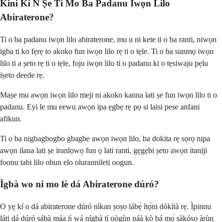
Kini Ki N Ṣe Ti Mo Ba Padanu Iwọn Lilo
Abiraterone?
Ti o ba padanu iwọn lilo abiraterone, mu u ni kete ti o ba ranti, niwọn
igba ti ko fẹrẹ to akoko fun iwọn lilo rẹ ti o tẹle. Ti o ba sunmọ iwọn
lilo ti a ṣeto rẹ ti o tẹle, foju iwọn lilo ti o padanu ki o tẹsiwaju pẹlu
iṣeto deede rẹ.
Maṣe mu awọn iwọn lilo meji ni akoko kanna lati ṣe fun iwọn lilo ti o
padanu. Eyi le mu eewu awọn ipa ẹgbẹ rẹ pọ si laisi pese anfani
afikun.
Ti o ba nigbagbogbo gbagbe awọn iwọn lilo, ba dokita rẹ sọrọ nipa
awọn ilana lati ṣe iranlọwọ fun ọ lati ranti, gẹgẹbi ṣeto awọn itaniji
foonu tabi lilo ohun elo olurannileti oogun.
Ìgbà wo ni mo lè dá Abiraterone dúró?
O yẹ kí o dá abiraterone dúró nìkan ṣoṣo lábẹ́ ìtọ́ni dókítà rẹ. Ìpinnu
láti dá dúró sábà máa ń wá nígbà tí oògùn náà kò bá mọ́ ṣàkóso àrùn