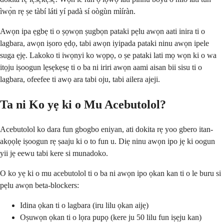
ìwọ̀n rẹ ṣe tàbí láti yí padà sí oògùn mìíràn.
Awọn ipa ẹgbẹ ti o ṣọwọn ṣugbọn pataki pẹlu awọn aati inira ti o
lagbara, awọn iṣoro ẹdọ, tabi awọn iyipada pataki ninu awọn ipele
suga ẹjẹ. Lakoko ti iwọnyi ko wọpọ, o ṣe pataki lati mọ wọn ki o wa
itọju iṣoogun lẹsẹkẹsẹ ti o ba ni iriri awọn aami aisan bii sisu ti o
lagbara, ofeefee ti awọ ara tabi oju, tabi ailera ajeji.
Ta ni Ko yẹ ki o Mu Acebutolol?
Acebutolol ko dara fun gbogbo eniyan, ati dokita rẹ yoo gbero itan-
akọọlẹ iṣoogun rẹ ṣaaju ki o to fun u. Diẹ ninu awọn ipo jẹ ki oogun
yii jẹ eewu tabi kere si munadoko.
O ko yẹ ki o mu acebutolol ti o ba ni awọn ipo ọkan kan ti o le buru si
pẹlu awọn beta-blockers:
Idina ọkan ti o lagbara (iru lilu ọkan aijẹ)
Oṣuwọn ọkan ti o lọra pupọ (kere ju 50 lilu fun iṣẹju kan)