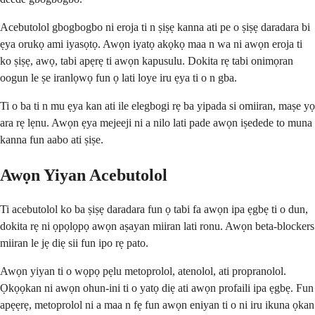
Acebutolol gbogbogbo ni eroja ti n ṣiṣẹ kanna ati pe o ṣiṣẹ daradara bi
ẹya orukọ ami iyasọtọ. Awọn iyatọ akọkọ maa n wa ni awọn eroja ti
ko ṣiṣẹ, awọ, tabi apẹrẹ ti awọn kapusulu. Dokita rẹ tabi onimọran
oogun le ṣe iranlọwọ fun ọ lati loye iru ẹya ti o n gba.
Ti o ba ti n mu ẹya kan ati ile elegbogi rẹ ba yipada si omiiran, maṣe yọ
ara rẹ lẹnu. Awọn ẹya mejeeji ni a nilo lati pade awọn iṣedede to muna
kanna fun aabo ati ṣiṣe.
Awọn Yiyan Acebutolol
Ti acebutolol ko ba ṣiṣẹ daradara fun ọ tabi fa awọn ipa ẹgbẹ ti o dun,
dokita rẹ ni ọpọlọpọ awọn aṣayan miiran lati ronu. Awọn beta-blockers
miiran le jẹ diẹ sii fun ipo rẹ pato.
Awọn yiyan ti o wọpọ pẹlu metoprolol, atenolol, ati propranolol.
Ọkọọkan ni awọn ohun-ini ti o yatọ diẹ ati awọn profaili ipa ẹgbẹ. Fun
apẹẹrẹ, metoprolol ni a maa n fẹ fun awọn eniyan ti o ni iru ikuna ọkan