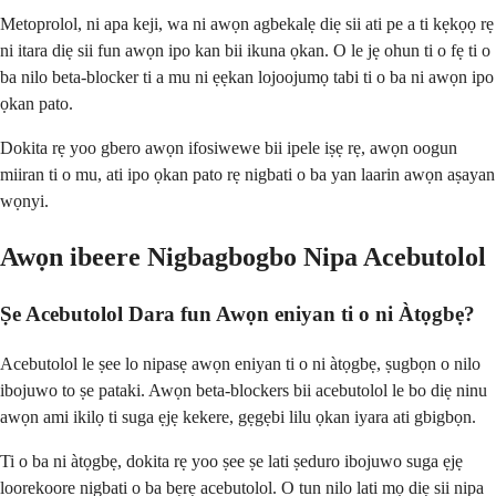
Metoprolol, ni apa keji, wa ni awọn agbekalẹ diẹ sii ati pe a ti kẹkọọ rẹ
ni itara diẹ sii fun awọn ipo kan bii ikuna ọkan. O le jẹ ohun ti o fẹ ti o
ba nilo beta-blocker ti a mu ni ẹẹkan lojoojumọ tabi ti o ba ni awọn ipo
ọkan pato.
Dokita rẹ yoo gbero awọn ifosiwewe bii ipele iṣẹ rẹ, awọn oogun
miiran ti o mu, ati ipo ọkan pato rẹ nigbati o ba yan laarin awọn aṣayan
wọnyi.
Awọn ibeere Nigbagbogbo Nipa Acebutolol
Ṣe Acebutolol Dara fun Awọn eniyan ti o ni Àtọgbẹ?
Acebutolol le ṣee lo nipasẹ awọn eniyan ti o ni àtọgbẹ, ṣugbọn o nilo
ibojuwo to ṣe pataki. Awọn beta-blockers bii acebutolol le bo diẹ ninu
awọn ami ikilọ ti suga ẹjẹ kekere, gẹgẹbi lilu ọkan iyara ati gbigbọn.
Ti o ba ni àtọgbẹ, dokita rẹ yoo ṣee ṣe lati ṣeduro ibojuwo suga ẹjẹ
loorekoore nigbati o ba bẹrẹ acebutolol. O tun nilo lati mọ diẹ sii nipa