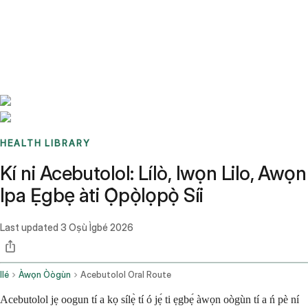
Benchmarks
Stories
FAQ
Sign up / Log in
HEALTH LIBRARY
Kí ni Acebutolol: Lílò, Iwọn Lilo, Awọn
Ipa Ẹgbẹ àti Ọ̀pọ̀lọpọ̀ Síi
Last updated
3 Oṣù Ìgbé 2026
Ilé
Àwọn Òògùn
Acebutolol Oral Route
Acebutolol jẹ oogun tí a kọ sílẹ̀ tí ó jẹ́ ti ẹgbẹ́ àwọn oògùn tí a ń pè ní