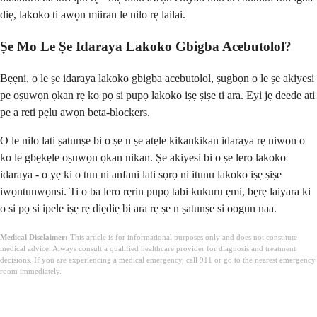
diẹ, lakoko ti awọn miiran le nilo rẹ lailai.
Ṣe Mo Le Ṣe Idaraya Lakoko Gbigba Acebutolol?
Bẹẹni, o le ṣe idaraya lakoko gbigba acebutolol, ṣugbọn o le ṣe akiyesi
pe oṣuwọn ọkan rẹ ko pọ si pupọ lakoko iṣẹ ṣiṣe ti ara. Eyi jẹ deede ati
pe a reti pẹlu awọn beta-blockers.
O le nilo lati ṣatunṣe bi o ṣe n ṣe atẹle kikankikan idaraya rẹ niwon o
ko le gbẹkẹle oṣuwọn ọkan nikan. Ṣe akiyesi bi o ṣe lero lakoko
idaraya - o yẹ ki o tun ni anfani lati sọrọ ni itunu lakoko iṣẹ ṣiṣe
iwọntunwọnsi. Ti o ba lero rẹrin pupọ tabi kukuru ẹmi, bẹrẹ laiyara ki
o si pọ si ipele iṣẹ rẹ diẹdiẹ bi ara rẹ ṣe n ṣatunṣe si oogun naa.
Medical Disclaimer:
This article is for informational purposes only and does not constitute
medical advice. Always consult a qualified healthcare provider for diagnosis and treatment
decisions. If you are experiencing a medical emergency, call 911 or go to the nearest emergency
room immediately.