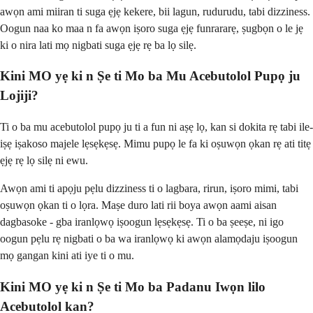
awọn ami miiran ti suga ẹjẹ kekere, bii lagun, rudurudu, tabi dizziness.
Oogun naa ko maa n fa awọn iṣoro suga ẹjẹ funrararẹ, ṣugbọn o le jẹ
ki o nira lati mọ nigbati suga ẹjẹ rẹ ba lọ silẹ.
Kini MO yẹ ki n Ṣe ti Mo ba Mu Acebutolol Pupọ ju
Lojiji?
Ti o ba mu acebutolol pupọ ju ti a fun ni aṣẹ lọ, kan si dokita rẹ tabi ile-
iṣẹ iṣakoso majele lẹsẹkẹsẹ. Mimu pupọ le fa ki oṣuwọn ọkan rẹ ati titẹ
ẹjẹ rẹ lọ silẹ ni ewu.
Awọn ami ti apọju pẹlu dizziness ti o lagbara, rirun, iṣoro mimi, tabi
oṣuwọn ọkan ti o lọra. Maṣe duro lati rii boya awọn aami aisan
dagbasoke - gba iranlọwọ iṣoogun lẹsẹkẹsẹ. Ti o ba ṣeeṣe, ni igo
oogun pẹlu rẹ nigbati o ba wa iranlọwọ ki awọn alamọdaju iṣoogun
mọ gangan kini ati iye ti o mu.
Kini MO yẹ ki n Ṣe ti Mo ba Padanu Iwọn lilo
Acebutolol kan?