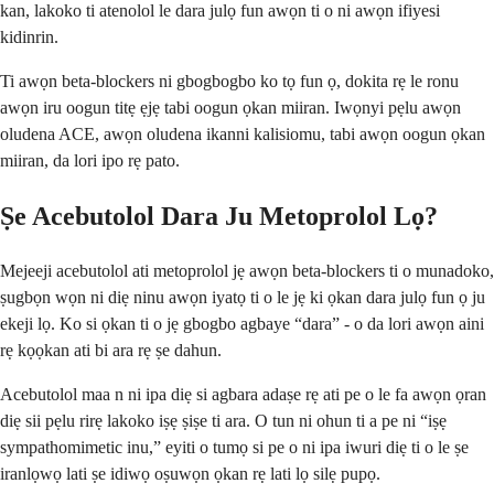
kan, lakoko ti atenolol le dara julọ fun awọn ti o ni awọn ifiyesi
kidinrin.
Ti awọn beta-blockers ni gbogbogbo ko tọ fun ọ, dokita rẹ le ronu
awọn iru oogun titẹ ẹjẹ tabi oogun ọkan miiran. Iwọnyi pẹlu awọn
oludena ACE, awọn oludena ikanni kalisiomu, tabi awọn oogun ọkan
miiran, da lori ipo rẹ pato.
Ṣe Acebutolol Dara Ju Metoprolol Lọ?
Mejeeji acebutolol ati metoprolol jẹ awọn beta-blockers ti o munadoko,
ṣugbọn wọn ni diẹ ninu awọn iyatọ ti o le jẹ ki ọkan dara julọ fun ọ ju
ekeji lọ. Ko si ọkan ti o jẹ gbogbo agbaye “dara” - o da lori awọn aini
rẹ kọọkan ati bi ara rẹ ṣe dahun.
Acebutolol maa n ni ipa diẹ si agbara adaṣe rẹ ati pe o le fa awọn ọran
diẹ sii pẹlu rirẹ lakoko iṣẹ ṣiṣe ti ara. O tun ni ohun ti a pe ni “iṣẹ
sympathomimetic inu,” eyiti o tumọ si pe o ni ipa iwuri diẹ ti o le ṣe
iranlọwọ lati ṣe idiwọ oṣuwọn ọkan rẹ lati lọ silẹ pupọ.