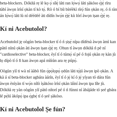
beta-blockers. Dókítà rẹ lè kọ ọ́ sílẹ̀ láti ran lọ́wọ́ láti ṣàkóso ẹ̀jẹ̀ ríru
tàbí àwọn ìrísí ọkàn tí kò tọ́. Rò ó bí bíi bíréèkì rírọ̀ fún ọkàn rẹ, ó ń ràn
án lọ́wọ́ láti lù ní déédéé àti dídín ìwọ̀n ẹ̀jẹ̀ kù lórí àwọn iṣan ẹ̀jẹ̀ rẹ.
Kí ni Acebutolol?
Acebutolol jẹ oògùn beta-blocker tí ó ń ṣiṣẹ́ nípa dídènà àwọn àmì kan
pàtó nínú ọkàn àti àwọn iṣan ẹ̀jẹ̀ rẹ. Ohun tí àwọn dókítà ń pè ní
"cardioselective" beta-blocker, èyí tí ó túmọ̀ sí pé ó fojú ọkàn rẹ kàn jù
lọ dípò tí ó fi kan àwọn apá mìíràn ara rẹ púpọ̀.
Oògùn yìí ti wà ní ààbò fún ọ̀pọ̀lọpọ̀ ọdún láti tọ́jú àwọn ipò ọkàn. A
kà á sí beta-blocker agbára àárín, èyí tí ó jẹ́ kí ó jẹ́ yíyan tó dára fún
àwọn ènìyàn tí wọ́n nílò ìṣàkóso ìrísí ọkàn láìní àwọn ipa líle jù.
Dókítà rẹ yàn oògùn yìí pàtó nítorí pé ó ń fúnni ní àbájáde tó ṣeé gbára
lé pẹ̀lú àkópọ̀ ipa ẹ̀gbẹ́ tí ó ṣeé ṣàkóso.
Kí ni Acebutolol Ṣe fún?