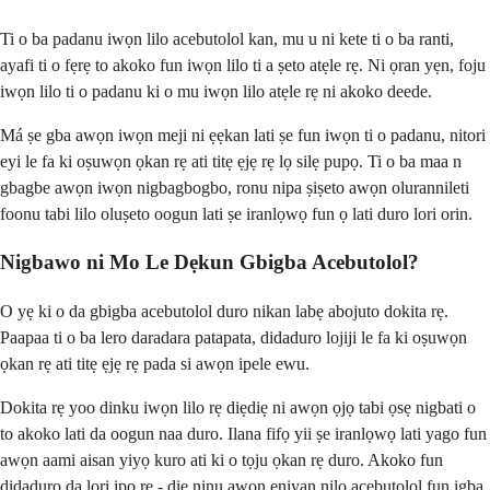
Ti o ba padanu iwọn lilo acebutolol kan, mu u ni kete ti o ba ranti,
ayafi ti o fẹrẹ to akoko fun iwọn lilo ti a ṣeto atẹle rẹ. Ni ọran yẹn, foju
iwọn lilo ti o padanu ki o mu iwọn lilo atẹle rẹ ni akoko deede.
Má ṣe gba awọn iwọn meji ni ẹẹkan lati ṣe fun iwọn ti o padanu, nitori
eyi le fa ki oṣuwọn ọkan rẹ ati titẹ ẹjẹ rẹ lọ silẹ pupọ. Ti o ba maa n
gbagbe awọn iwọn nigbagbogbo, ronu nipa ṣiṣeto awọn olurannileti
foonu tabi lilo oluṣeto oogun lati ṣe iranlọwọ fun ọ lati duro lori orin.
Nigbawo ni Mo Le Dẹkun Gbigba Acebutolol?
O yẹ ki o da gbigba acebutolol duro nikan labẹ abojuto dokita rẹ.
Paapaa ti o ba lero daradara patapata, didaduro lojiji le fa ki oṣuwọn
ọkan rẹ ati titẹ ẹjẹ rẹ pada si awọn ipele ewu.
Dokita rẹ yoo dinku iwọn lilo rẹ diẹdiẹ ni awọn ọjọ tabi ọsẹ nigbati o
to akoko lati da oogun naa duro. Ilana fifọ yii ṣe iranlọwọ lati yago fun
awọn aami aisan yiyọ kuro ati ki o tọju ọkan rẹ duro. Akoko fun
didaduro da lori ipo rẹ - diẹ ninu awọn eniyan nilo acebutolol fun igba