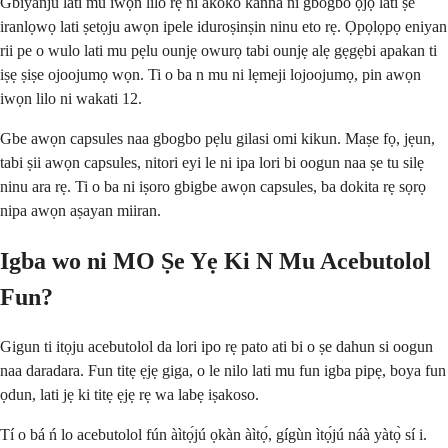
Gbiyanju lati mu iwọn lilo rẹ ni akoko kanna ni gbogbo ọjọ lati ṣe
iranlọwọ lati ṣetọju awọn ipele iduroṣinṣin ninu eto rẹ. Ọpọlọpọ eniyan
rii pe o wulo lati mu pẹlu ounjẹ owurọ tabi ounjẹ alẹ gẹgẹbi apakan ti
iṣẹ ṣiṣe ojoojumọ wọn. Ti o ba n mu ni lẹmeji lojoojumọ, pin awọn
iwọn lilo ni wakati 12.
Gbe awọn capsules naa gbogbo pẹlu gilasi omi kikun. Maṣe fọ, jẹun,
tabi ṣii awọn capsules, nitori eyi le ni ipa lori bi oogun naa ṣe tu silẹ
ninu ara rẹ. Ti o ba ni iṣoro gbigbe awọn capsules, ba dokita rẹ sọrọ
nipa awọn aṣayan miiran.
Igba wo ni MO Ṣe Yẹ Ki N Mu Acebutolol
Fun?
Gigun ti itọju acebutolol da lori ipo rẹ pato ati bi o ṣe dahun si oogun
naa daradara. Fun titẹ ẹjẹ giga, o le nilo lati mu fun igba pipẹ, boya fun
ọdun, lati jẹ ki titẹ ẹjẹ rẹ wa labẹ iṣakoso.
Tí o bá ń lo acebutolol fún àìtọ́jú ọkàn àìtọ́, gígùn ìtọ́jú náà yàtọ̀ sí i.