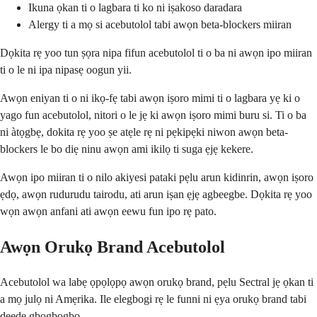
Ikuna ọkan ti o lagbara ti ko ni iṣakoso daradara
Alergy ti a mọ si acebutolol tabi awọn beta-blockers miiran
Dọkita rẹ yoo tun ṣọra nipa fifun acebutolol ti o ba ni awọn ipo miiran
ti o le ni ipa nipasẹ oogun yii.
Awọn eniyan ti o ni ikọ-fẹ tabi awọn iṣoro mimi ti o lagbara yẹ ki o
yago fun acebutolol, nitori o le jẹ ki awọn iṣoro mimi buru si. Ti o ba
ni àtọgbẹ, dokita rẹ yoo ṣe atẹle rẹ ni pẹkipẹki niwon awọn beta-
blockers le bo diẹ ninu awọn ami ikilọ ti suga ẹjẹ kekere.
Awọn ipo miiran ti o nilo akiyesi pataki pẹlu arun kidinrin, awọn iṣoro
ẹdọ, awọn rudurudu tairodu, ati arun iṣan ẹjẹ agbeegbe. Dọkita rẹ yoo
wọn awọn anfani ati awọn eewu fun ipo rẹ pato.
Awọn Orukọ Brand Acebutolol
Acebutolol wa labẹ ọpọlọpọ awọn orukọ brand, pẹlu Sectral jẹ ọkan ti
a mọ julọ ni Amẹrika. Ile elegbogi rẹ le funni ni ẹya orukọ brand tabi
deede gbogbogbo.