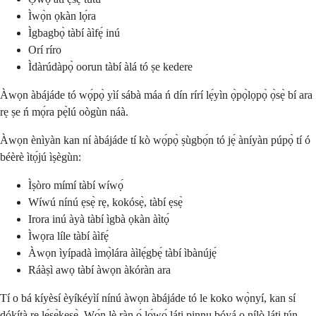
Ìwọ̀n ọkàn lọ́ra
Ìgbagbọ̀ tàbí àìfẹ́ inú
Orí ríro
Ìdàrúdàpọ̀ oorun tàbí àlá tó ṣe kedere
Àwọn àbájáde tó wọ́pọ̀ yìí sábà máa ń dín rírí lẹ́yìn ọ̀pọ̀lọpọ̀ ọ̀sẹ̀ bí ara
rẹ ṣe ń mọ́ra pẹ̀lú oògùn náà.
Àwọn ènìyàn kan ní àbájáde tí kò wọ́pọ̀ ṣùgbọ́n tó jẹ́ àníyàn púpọ̀ tí ó
béèrè ìtọ́jú ìṣègùn:
Ìṣòro mímí tàbí wíwọ́
Wíwú nínú ẹsẹ̀ rẹ, kokósẹ̀, tàbí ẹsẹ̀
Irora inú àyà tàbí ìgbà ọkàn àìtọ́
Ìwọra líle tàbí àìfẹ́
Àwọn ìyípadà ìmọ̀lára àìlẹ́gbẹ́ tàbí ìbànújẹ́
Ráàṣì awọ tàbí àwọn àkóràn ara
Tí o bá kíyèsí èyíkéyìí nínú àwọn àbájáde tó le koko wọ̀nyí, kan sí
dókítà rẹ lẹ́sẹ̀kẹsẹ̀. Wọ́n lè ràn ọ́ lọ́wọ́ láti pinnu bóyá o nílò láti tún