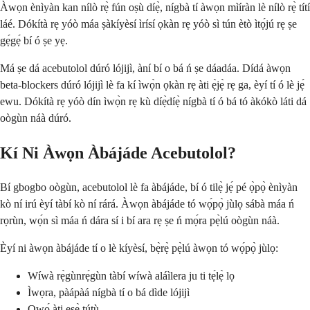
Àwọn ènìyàn kan nílò rẹ̀ fún oṣù díẹ̀, nígbà tí àwọn mìíràn lè nílò rẹ̀ títí
láé. Dókítà rẹ yóò máa ṣàkíyèsí ìrísí ọkàn rẹ yóò sì tún ètò ìtọ́jú rẹ ṣe
gẹ́gẹ́ bí ó ṣe yẹ.
Má ṣe dá acebutolol dúró lójijì, àní bí o bá ń ṣe dáadáa. Dídá àwọn
beta-blockers dúró lójijì lè fa kí ìwọ̀n ọkàn rẹ àti ẹ̀jẹ̀ rẹ ga, èyí tí ó lè jẹ́
ewu. Dókítà rẹ yóò dín ìwọ̀n rẹ kù díẹ̀díẹ̀ nígbà tí ó bá tó àkókò láti dá
oògùn náà dúró.
Kí Ni Àwọn Àbájáde Acebutolol?
Bí gbogbo oògùn, acebutolol lè fa àbájáde, bí ó tilẹ̀ jẹ́ pé ọ̀pọ̀ ènìyàn
kò ní irú èyí tàbí kò ní rárá. Àwọn àbájáde tó wọ́pọ̀ jùlọ sábà máa ń
rọrùn, wọ́n sì máa ń dára sí i bí ara rẹ ṣe ń mọ́ra pẹ̀lú oògùn náà.
Èyí ni àwọn àbájáde tí o lè kíyèsí, bẹ̀rẹ̀ pẹ̀lú àwọn tó wọ́pọ̀ jùlọ:
Wíwà rẹ̀gùnrẹ́gùn tàbí wíwà aláìlera ju ti tẹ́lẹ̀ lọ
Ìwọra, pàápàá nígbà tí o bá dìde lójijì
Ọwọ́ àti ẹsẹ̀ tútù