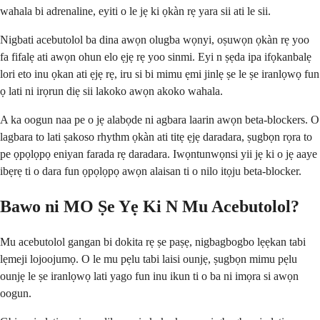
wahala bi adrenaline, eyiti o le jẹ ki ọkàn rẹ yara sii ati le sii.
Nigbati acebutolol ba dina awọn olugba wọnyi, oṣuwọn ọkàn rẹ yoo
fa fifalẹ ati awọn ohun elo ẹjẹ rẹ yoo sinmi. Eyi n ṣẹda ipa ifọkanbalẹ
lori eto inu ọkan ati ẹjẹ rẹ, iru si bi mimu ẹmi jinlẹ ṣe le ṣe iranlọwọ fun
ọ lati ni irọrun diẹ sii lakoko awọn akoko wahala.
A ka oogun naa pe o jẹ alabọde ni agbara laarin awọn beta-blockers. O
lagbara to lati ṣakoso rhythm ọkàn ati titẹ ẹjẹ daradara, ṣugbọn rọra to
pe ọpọlọpọ eniyan farada rẹ daradara. Iwọntunwọnsi yii jẹ ki o jẹ aaye
ibẹrẹ ti o dara fun ọpọlọpọ awọn alaisan ti o nilo itọju beta-blocker.
Bawo ni MO Ṣe Yẹ Ki N Mu Acebutolol?
Mu acebutolol gangan bi dokita rẹ ṣe paṣẹ, nigbagbogbo lẹẹkan tabi
lẹmeji lojoojumọ. O le mu pẹlu tabi laisi ounjẹ, ṣugbọn mimu pẹlu
ounjẹ le ṣe iranlọwọ lati yago fun inu ikun ti o ba ni imọra si awọn
oogun.