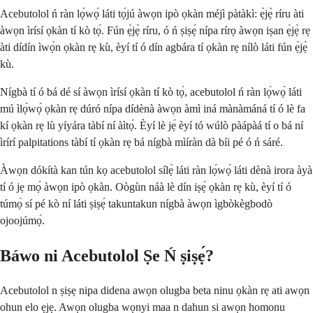
Acebutolol ń ràn lọ́wọ́ láti tọ́jú àwọn ipò ọkàn méjì pàtàkì: ẹ̀jẹ̀ ríru àti
àwọn ìrísí ọkàn tí kò tọ́. Fún ẹ̀jẹ̀ ríru, ó ń ṣiṣẹ́ nípa rírọ àwọn iṣan ẹ̀jẹ̀ rẹ
àti dídín ìwọ̀n ọkàn rẹ kù, èyí tí ó dín agbára tí ọkàn rẹ nílò láti fún ẹ̀jẹ̀
kù.
Nígbà tí ó bá dé sí àwọn ìrísí ọkàn tí kò tọ́, acebutolol ń ràn lọ́wọ́ láti
mú ìlọ́wọ́ ọkàn rẹ dúró nípa dídènà àwọn àmì iná mànàmáná tí ó lè fa
kí ọkàn rẹ lù yíyára tàbí ní àìtọ́. Èyí lè jẹ́ èyí tó wúlò pàápàá tí o bá ní
ìrírí palpitations tàbí tí ọkàn rẹ bá nígbà mìíràn dà bíi pé ó ń sáré.
Àwọn dókítà kan tún kọ acebutolol sílẹ̀ láti ràn lọ́wọ́ láti dènà irora àyà
tí ó jẹ mọ́ àwọn ipò ọkàn. Oògùn náà lè dín iṣẹ́ ọkàn rẹ kù, èyí tí ó
túmọ̀ sí pé kò ní láti ṣiṣẹ́ takuntakun nígbà àwọn ìgbòkègbodò
ojoojúmọ́.
Báwo ni Acebutolol Ṣe Ń ṣiṣẹ́?
Acebutolol n ṣiṣẹ nipa didena awọn olugba beta ninu ọkàn rẹ ati awọn
ohun elo ẹjẹ. Awọn olugba wọnyi maa n dahun si awọn homonu