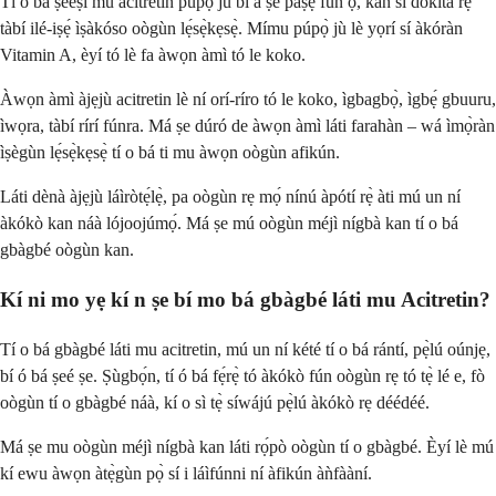
Tí o bá ṣèèṣì mu acitretin púpọ̀ ju bí a ṣe paṣẹ fún ọ, kan sí dókítà rẹ
tàbí ilé-iṣẹ́ ìṣàkóso oògùn lẹ́sẹ̀kẹsẹ̀. Mímu púpọ̀ jù lè yọrí sí àkóràn
Vitamin A, èyí tó lè fa àwọn àmì tó le koko.
Àwọn àmì àjẹjù acitretin lè ní orí-ríro tó le koko, ìgbagbọ̀, ìgbẹ́ gbuuru,
ìwọra, tàbí rírí fúnra. Má ṣe dúró de àwọn àmì láti farahàn – wá ìmọ̀ràn
ìṣègùn lẹ́sẹ̀kẹsẹ̀ tí o bá ti mu àwọn oògùn afikún.
Láti dènà àjẹjù láìròtẹ́lẹ̀, pa oògùn rẹ mọ́ nínú àpótí rẹ̀ àti mú un ní
àkókò kan náà lójoojúmọ́. Má ṣe mú oògùn méjì nígbà kan tí o bá
gbàgbé oògùn kan.
Kí ni mo yẹ kí n ṣe bí mo bá gbàgbé láti mu Acitretin?
Tí o bá gbàgbé láti mu acitretin, mú un ní kété tí o bá rántí, pẹ̀lú oúnjẹ,
bí ó bá ṣeé ṣe. Ṣùgbọ́n, tí ó bá fẹ́rẹ̀ tó àkókò fún oògùn rẹ tó tẹ̀ lé e, fò
oògùn tí o gbàgbé náà, kí o sì tẹ̀ síwájú pẹ̀lú àkókò rẹ déédéé.
Má ṣe mu oògùn méjì nígbà kan láti rọ́pò oògùn tí o gbàgbé. Èyí lè mú
kí ewu àwọn àtẹ̀gùn pọ̀ sí i láìfúnni ní àfikún àǹfààní.