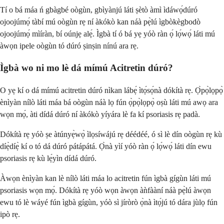
Tí o bá máa ń gbàgbé oògùn, gbìyànjú láti ṣètò àmì ìdáwọ́dúró
ojoojúmọ́ tàbí mú oògùn rẹ ní àkókò kan náà pẹ̀lú ìgbòkègbodò
ojoojúmọ́ mìíràn, bí oúnjẹ alẹ́. Ìgbà tí ó bá yẹ yóò ràn ọ́ lọ́wọ́ láti mú
àwọn ipele oògùn tó dúró ṣinṣin nínú ara rẹ.
Ìgbà wo ni mo lè dá mímú Acitretin dúró?
O yẹ kí o dá mímú acitretin dúró nìkan lábẹ́ ìtọ́sọ́nà dókítà rẹ. Ọ̀pọ̀lọpọ̀
ènìyàn nílò láti máa bá oògùn náà lọ fún ọ̀pọ̀lọpọ̀ oṣù láti mú awọ ara
wọn mọ́, àti dídá dúró ní àkókò yíyára lè fa kí psoriasis rẹ padà.
Dókítà rẹ yóò ṣe àtúnyẹ̀wọ̀ ìlọsíwájú rẹ déédéé, ó sì lè dín oògùn rẹ kù
díẹ̀díẹ̀ kí o tó dá dúró pátápátá. Ọ̀nà yìí yóò ràn ọ́ lọ́wọ́ láti dín ewu
psoriasis rẹ kù lẹ́yìn dídá dúró.
Àwọn ènìyàn kan lè nílò láti máa lo acitretin fún ìgbà gígùn láti mú
psoriasis wọn mọ́. Dókítà rẹ yóò wọn àwọn àǹfààní náà pẹ̀lú àwọn
ewu tó lè wáyé fún ìgbà gígùn, yóò sì jíròrò ọ̀nà ìtọ́jú tó dára jùlọ fún
ipò rẹ.