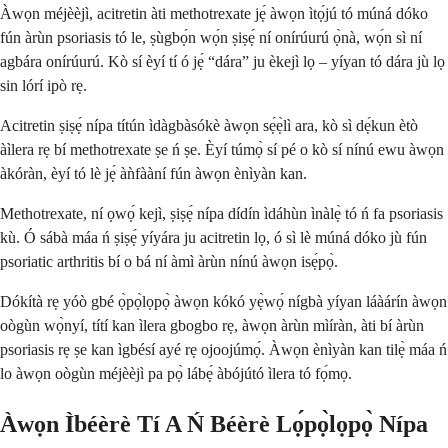
Àwọn méjèèjì, acitretin àti methotrexate jẹ́ àwọn ìtọ́jú tó múná dóko
fún àrùn psoriasis tó le, ṣùgbọ́n wọ́n ṣiṣẹ́ ní onírúurú ọ̀nà, wọ́n sì ní
agbára onírúurú. Kò sí èyí tí ó jẹ́ “dára” ju èkejì lọ – yíyan tó dára jù lọ
sin lórí ipò rẹ.
Acitretin ṣiṣẹ́ nípa títún ìdàgbàsókè àwọn sẹ́ẹ̀lì ara, kò sì dẹ́kun ètò
àìlera rẹ bí methotrexate ṣe ń ṣe. Èyí túmọ̀ sí pé o kò sí nínú ewu àwọn
àkóràn, èyí tó lè jẹ́ àǹfààní fún àwọn ènìyàn kan.
Methotrexate, ní ọwọ́ kejì, ṣiṣẹ́ nípa dídín ìdáhùn ìnàlẹ̀ tó ń fa psoriasis
kù. Ó sábà máa ń ṣiṣẹ́ yíyára ju acitretin lọ, ó sì lè múná dóko jù fún
psoriatic arthritis bí o bá ní àmì àrùn nínú àwọn isẹ́pọ̀.
Dókítà rẹ yóò gbé ọ̀pọ̀lọpọ̀ àwọn kókó yẹ̀wọ́ nígbà yíyan láàárín àwọn
oògùn wọ̀nyí, títí kan ìlera gbogbo rẹ, àwọn àrùn mìíràn, àti bí àrùn
psoriasis rẹ ṣe kan ìgbésí ayé rẹ ojoojúmọ́. Àwọn ènìyàn kan tilẹ̀ máa ń
lo àwọn oògùn méjèèjì pa pọ̀ lábẹ́ àbójútó ìlera tó fọ́mọ.
Àwọn Ìbéèrè Tí A Ń Béèrè Lọ́pọ̀lọpọ̀ Nípa