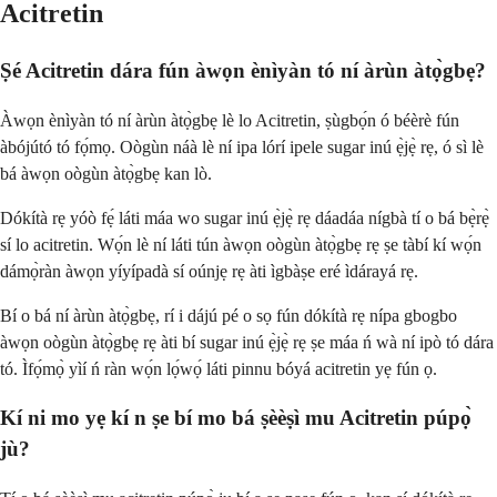
Acitretin
Ṣé Acitretin dára fún àwọn ènìyàn tó ní àrùn àtọ̀gbẹ?
Àwọn ènìyàn tó ní àrùn àtọ̀gbẹ lè lo Acitretin, ṣùgbọ́n ó béèrè fún
àbójútó tó fọ́mọ. Oògùn náà lè ní ipa lórí ipele sugar inú ẹ̀jẹ̀ rẹ, ó sì lè
bá àwọn oògùn àtọ̀gbẹ kan lò.
Dókítà rẹ yóò fẹ́ láti máa wo sugar inú ẹ̀jẹ̀ rẹ dáadáa nígbà tí o bá bẹ̀rẹ̀
sí lo acitretin. Wọ́n lè ní láti tún àwọn oògùn àtọ̀gbẹ rẹ ṣe tàbí kí wọ́n
dámọ̀ràn àwọn yíyípadà sí oúnjẹ rẹ àti ìgbàṣe eré ìdárayá rẹ.
Bí o bá ní àrùn àtọ̀gbẹ, rí i dájú pé o sọ fún dókítà rẹ nípa gbogbo
àwọn oògùn àtọ̀gbẹ rẹ àti bí sugar inú ẹ̀jẹ̀ rẹ ṣe máa ń wà ní ipò tó dára
tó. Ìfọ́mọ̀ yìí ń ràn wọ́n lọ́wọ́ láti pinnu bóyá acitretin yẹ fún ọ.
Kí ni mo yẹ kí n ṣe bí mo bá ṣèèṣì mu Acitretin púpọ̀
jù?