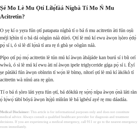
Ṣé Mo Lè Mu Ọtí Lílọ́fàá Nígbà Tí Mo Ń Mu
Acitretin?
O yẹ kí o yẹra fún ọtí patapata nígbà tí o bá ń mu acitretin àti fún oṣù
méjì lẹ́hìn tí o bá dá oògùn náà dúró. Ọtí lè mú kí ewu àwọn ìṣòro ẹ̀dọ̀
pọ̀ sí i, ó sì lè dí lọ́nà tí ara rẹ ń gbà ṣe oògùn náà.
Pípo ọtí pọ̀ mọ́ acitretin lè tún mú kí àwọn àbájáde kan burú sí i bíi orí
wíwà, ó sì lè mú kí ewu àti ní àwọn ipele triglyceride gíga pọ̀ sí i. Èyí
ṣe pàtàkì fún àwọn obìnrin tí wọ́n lè bímọ, nítorí ọtí lè mú kí àkókò tí
acitretin wà nínú ara rẹ gùn.
Tí o bá ń ṣòro láti yẹra fún ọtí, bá dókítà rẹ sọ̀rọ̀ nípa àwọn ọ̀nà láti ràn
ọ́ lọ́wọ́ tàbí bóyá àwọn ìtọ́jú mìíràn lè bá ìgbésí ayé rẹ mu dáadáa.
Medical Disclaimer:
This article is for informational purposes only and does not constitute
medical advice. Always consult a qualified healthcare provider for diagnosis and treatment
decisions. If you are experiencing a medical emergency, call 911 or go to the nearest emergency
room immediately.