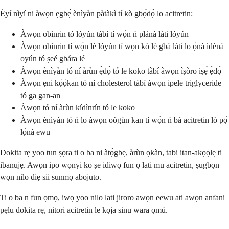
Èyí nìyí ni àwọn ẹgbẹ́ ènìyàn pàtàkì tí kò gbọ́dọ̀ lo acitretin:
Àwọn obìnrin tó lóyún tàbí tí wọ́n ń plánà láti lóyún
Àwọn obìnrin tí wọ́n lè lóyún tí wọn kò lè gbà láti lo ọ̀nà ìdènà
oyún tó ṣeé gbára lé
Àwọn ènìyàn tó ní àrùn ẹ̀dọ̀ tó le koko tàbí àwọn ìṣòro iṣẹ́ ẹ̀dọ̀
Àwọn ẹni kọ̀ọ̀kan tó ní cholesterol tàbí àwọn ipele triglyceride
tó ga gan-an
Àwọn tó ní àrùn kídìnrín tó le koko
Àwọn ènìyàn tó ń lo àwọn oògùn kan tí wọ́n ń bá acitretin lò pọ̀
lọ́nà ewu
Dokita rẹ yoo tun ṣọra ti o ba ni àtọ̀gbẹ, àrùn ọkàn, tabi itan-akọọlẹ ti
ibanujẹ. Awọn ipo wọnyi ko ṣe idiwọ fun ọ lati mu acitretin, ṣugbọn
wọn nilo diẹ sii sunmọ abojuto.
Ti o ba n fun ọmọ, iwọ yoo nilo lati jiroro awọn eewu ati awọn anfani
pẹlu dokita rẹ, nitori acitretin le kọja sinu wara ọmú.