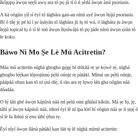
ìkójọpọ̀ àwọn sẹ́ẹ̀lì awọ ara tó pọ̀ jù tí ó ń ṣèdá àwọn àmì psoriasis.
A kà oògùn yìí sí èyí tó lágbára gan-an nínú ayé àwọn ìtọ́jú psoriasis.
Bí ó tilẹ̀ jẹ́ pé kì í ṣe àṣàyàn tó lágbára jù lọ tó wà, ó lágbára ju àwọn
ìtọ́jú topical lọ ó sì lè mú àwọn ìlọsíwájú tó pọ̀ jáde nínú àwọn ọ̀ràn tó
le koko.
Báwo Ni Mo Ṣe Lè Mú Acitretin?
Máa mú acitretin nígbà gbogbo gẹ́gẹ́ bí dókítà rẹ ṣe kọ̀wé rẹ̀, nígbà
gbogbo lẹ́ẹ̀kan lójoojúmọ́ pẹ̀lú oúnjẹ rẹ pàtàkì. Mímú un pẹ̀lú oúnjẹ,
pàápàá ohun kan tó ní ọ̀rá díẹ̀, ń ràn ara rẹ lọ́wọ́ láti gba oògùn náà
dáadáa.
O fẹ́ láti gbé àwọn kápúsù náà mì pẹ̀lú omi gíláàsì kíkún. Má ṣe fọ́, jẹ,
tàbí ṣí àwọn kápúsù náà, nítorí èyí lè ní ipa lórí bí oògùn náà ṣe ń ṣiṣẹ́ ó
sì lè fa ìbínú sí ẹnu tàbí ọ̀fun rẹ.
Èyí nìyí àwọn ìlànà pàtàkì kan láti tẹ̀ lé nígbà mímú acitretin: