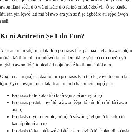
àwọn ìlànà sẹ́ẹ̀lì tí ó wà ní ìsàlẹ̀ tí ó fa ipò onígbàgbọ́ yìí. Ó ṣe pàtàkì
láti ràn yín lọ́wọ́ láti mú bí awọ ara yín ṣe ń ṣe àgbéèrè àti rọ́pò àwọn
sẹ́ẹ̀lì.
Kí ni Acitretin Ṣe Lílò Fún?
A kọ acitretin sílẹ̀ ní pàtàkì fún psoriasis líle, pàápàá nígbà tí àwọn ìtọ́jú
mìíràn kò ti fúnni ní ìrànlọ́wọ́ tó pọ̀. Dókítà rẹ yóò máa rò oògùn yìí
nígbà tí àwọn ìtọ́jú topical àti ìtọ́jú ìmọ́lẹ̀ kò ti múná dóko tó.
Oògùn náà ń ṣiṣẹ́ dáadáa fún irú psoriasis kan tí ó lè jẹ́ èyí tí ó nira láti
tọ́jú. Èyí ni àwọn ipò pàtàkì tí acitretin fi hàn ní èrè púpọ̀ jùlọ:
Psoriasis tó le koko tí ó bo àwọn apá ara rẹ tó pọ̀
Psoriasis pustular, èyí tó fa àwọn èèpo tó kún fún rírú lórí awọ
ara rẹ
Psoriasis erythrodermic, irú rẹ̀ tó ṣọ̀wọ́n ṣùgbọ́n tó le koko tó
kan ọ̀pọ̀lọpọ̀ ara rẹ
Psoriasis tó kan àtẹ́lẹwọ́ àti àtẹ́lẹsẹ̀ rẹ, èyí tó lè jẹ́ alágídí pàápàá