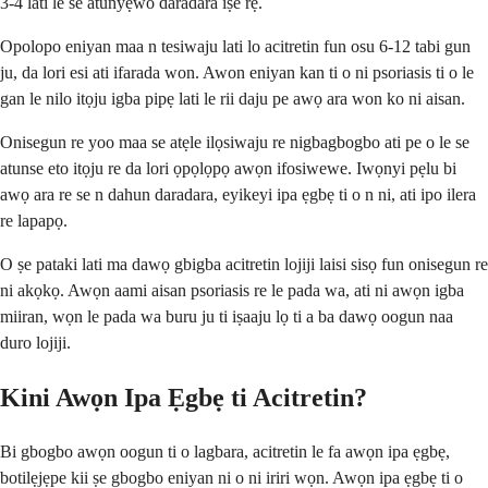
3-4 lati le se atunyẹwo daradara iṣe rẹ.
Opolopo eniyan maa n tesiwaju lati lo acitretin fun osu 6-12 tabi gun
ju, da lori esi ati ifarada won. Awon eniyan kan ti o ni psoriasis ti o le
gan le nilo itọju igba pipẹ lati le rii daju pe awọ ara won ko ni aisan.
Onisegun re yoo maa se atẹle ilọsiwaju re nigbagbogbo ati pe o le se
atunse eto itọju re da lori ọpọlọpọ awọn ifosiwewe. Iwọnyi pẹlu bi
awọ ara re se n dahun daradara, eyikeyi ipa ẹgbẹ ti o n ni, ati ipo ilera
re lapapọ.
O ṣe pataki lati ma dawọ gbigba acitretin lojiji laisi sisọ fun onisegun re
ni akọkọ. Awọn aami aisan psoriasis re le pada wa, ati ni awọn igba
miiran, wọn le pada wa buru ju ti iṣaaju lọ ti a ba dawọ oogun naa
duro lojiji.
Kini Awọn Ipa Ẹgbẹ ti Acitretin?
Bi gbogbo awọn oogun ti o lagbara, acitretin le fa awọn ipa ẹgbẹ,
botilẹjẹpe kii ṣe gbogbo eniyan ni o ni iriri wọn. Awọn ipa ẹgbẹ ti o