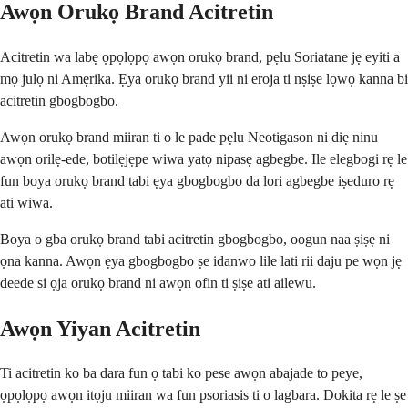
Awọn Orukọ Brand Acitretin
Acitretin wa labẹ ọpọlọpọ awọn orukọ brand, pẹlu Soriatane jẹ eyiti a
mọ julọ ni Amẹrika. Ẹya orukọ brand yii ni eroja ti nṣiṣe lọwọ kanna bi
acitretin gbogbogbo.
Awọn orukọ brand miiran ti o le pade pẹlu Neotigason ni diẹ ninu
awọn orilẹ-ede, botilẹjẹpe wiwa yatọ nipasẹ agbegbe. Ile elegbogi rẹ le
fun boya orukọ brand tabi ẹya gbogbogbo da lori agbegbe iṣeduro rẹ
ati wiwa.
Boya o gba orukọ brand tabi acitretin gbogbogbo, oogun naa ṣiṣẹ ni
ọna kanna. Awọn ẹya gbogbogbo ṣe idanwo lile lati rii daju pe wọn jẹ
deede si ọja orukọ brand ni awọn ofin ti ṣiṣe ati ailewu.
Awọn Yiyan Acitretin
Ti acitretin ko ba dara fun ọ tabi ko pese awọn abajade to peye,
ọpọlọpọ awọn itọju miiran wa fun psoriasis ti o lagbara. Dokita rẹ le ṣe