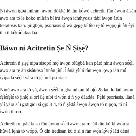
Ní àwọn ìgbà mìíràn, àwọn dókítà lè tún kọ̀wé acitretin fún àwọn àìsàn
awọ ara tó le koko mìíràn bí irú àwọn ichthyosis tàbí àwọn àrùn
keratosis kan. Ṣùgbọ́n, psoriasis ṣì wà gẹ́gẹ́ bí lílo rẹ̀ tó wọ́pọ̀ jù àti èyí
tí a ti kẹ́kọ̀ọ́ dáadáa.
Báwo ni Acitretin Ṣe Ń Ṣiṣẹ́?
Acitretin ń ṣiṣẹ́ nípa sísopọ̀ mọ́ àwọn olùgbà kan pàtó nínú àwọn sẹ́ẹ̀lì
awọ ara rẹ àti ṣíṣàkóso ìfihàn jínì. Ìlànà yìí ń ràn wọ́n lọ́wọ́ láti mú
ìyípadà sẹ́ẹ̀lì yára tó jẹ́ àmì psoriasis.
Nínú awọ ara tó yá, àwọn sẹ́ẹ̀lì ń gba nǹkan bí ọjọ́ 28 láti lọ láti àwọn
fẹ́lẹ́fẹ́lẹ́ tó jinlẹ̀ sí orí ilẹ̀ níbi tí wọ́n ti ń yọ dáadáa. Pẹ̀lú psoriasis, ìlànà
yìí yára sí i gidigidi sí ọjọ́ 3-4, tó ń ṣèdá àwọn àwọ̀n tó nipọn, tó ní
ìwọ̀n tí o rí.
Acitretin ní pàtàkì sọ fún àwọn sẹ́ẹ̀lì awọ ara rẹ láti dín kù kí wọ́n sì
hùwà lọ́nà tó wọ́pọ̀. Ó dín irediṣan kù ó sì ń ràn wọ́n lọ́wọ́ láti dènà