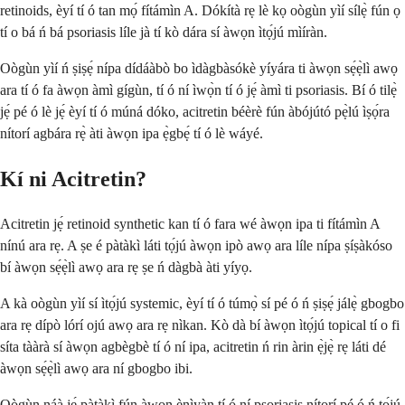
retinoids, èyí tí ó tan mọ́ fítámìn A. Dókítà rẹ lè kọ oògùn yìí sílẹ̀ fún ọ
tí o bá ń bá psoriasis líle jà tí kò dára sí àwọn ìtọ́jú mìíràn.
Oògùn yìí ń ṣiṣẹ́ nípa dídáàbò bo ìdàgbàsókè yíyára ti àwọn sẹ́ẹ̀lì awọ
ara tí ó fa àwọn àmì gígùn, tí ó ní ìwọ̀n tí ó jẹ́ àmì ti psoriasis. Bí ó tilẹ̀
jẹ́ pé ó lè jẹ́ èyí tí ó múná dóko, acitretin béèrè fún àbójútó pẹ̀lú ìṣọ́ra
nítorí agbára rẹ̀ àti àwọn ipa ẹ̀gbẹ́ tí ó lè wáyé.
Kí ni Acitretin?
Acitretin jẹ́ retinoid synthetic kan tí ó fara wé àwọn ipa ti fítámìn A
nínú ara rẹ. A ṣe é pàtàkì láti tọ́jú àwọn ipò awọ ara líle nípa ṣíṣàkóso
bí àwọn sẹ́ẹ̀lì awọ ara rẹ ṣe ń dàgbà àti yíyọ.
A kà oògùn yìí sí ìtọ́jú systemic, èyí tí ó túmọ̀ sí pé ó ń ṣiṣẹ́ jálẹ̀ gbogbo
ara rẹ dípò lórí ojú awọ ara rẹ nìkan. Kò dà bí àwọn ìtọ́jú topical tí o fi
síta tààrà sí àwọn agbègbè tí ó ní ipa, acitretin ń rin àrin ẹ̀jẹ̀ rẹ láti dé
àwọn sẹ́ẹ̀lì awọ ara ní gbogbo ibi.
Oògùn náà jẹ́ pàtàkì fún àwọn ènìyàn tí ó ní psoriasis nítorí pé ó ń tọ́jú