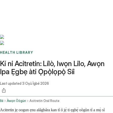
Benchmarks
Stories
FAQ
Sign up / Log in
HEALTH LIBRARY
Kí ni Acitretin: Lílò, Iwọn Lilo, Awọn
Ipa Ẹgbẹ àti Ọ̀pọ̀lọpọ̀ Síi
Last updated
3 Oṣù Ìgbé 2026
Ilé
Àwọn Òògùn
Acitretin Oral Route
Acitretin jẹ oogun ẹnu alágbára kan tí ó jẹ́ ti ẹgbẹ́ oògùn tí a mọ̀ sí