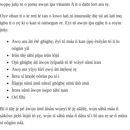
wọpọ julọ ni o jọmọ awọn ipa vitamin A ti o dabi lori ara rẹ.
Oye ohun ti o le reti le ran o lowo lati ni imurasilẹ diẹ sii ati lati mọ
igba ti o yẹ ki o kan si onisegun re. Eyi ni awọn ipa ẹgbẹ ti a royin
julọ:
Awọ ara àti ètè gbígbẹ, èyí tó máa ń kan ọ̀pọ̀ ènìyàn tó ń lo
oògùn yìí
Irún títẹ̀ tàbí pípa irún lójú
Ojú gbígbẹ àti àwọn ìyípadà tó lè wáyé nínú ìran
Awọ ara yíyọ lórí ọwọ́ àti àtẹ́lẹsẹ̀ rẹ
Ìlera sí ìmọ́lẹ̀ oòrùn pọ̀ sí i
Ìfàjẹ̀jẹ̀ nínú imú nítorí gbígbẹ nínú ihò imú
Ìrora nínú àwọn isẹ́po tàbí iṣan
Orí fífọ́
Bí ó tilẹ̀ jẹ́ pé àwọn àmì àìsàn wọ̀nyí lè jẹ́ aláìfẹ́, wọ́n sábà máa ń
ṣàkóso pẹ̀lú ìtọ́jú tó yẹ, wọ́n sì sábà máa ń dára sí i bí ara rẹ ṣe ń múra
sí oògùn náà.