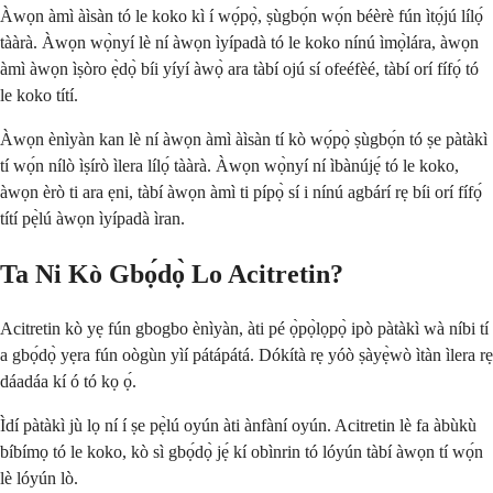
Àwọn àmì àìsàn tó le koko kì í wọ́pọ̀, ṣùgbọ́n wọ́n béèrè fún ìtọ́jú lílọ́
tààrà. Àwọn wọ̀nyí lè ní àwọn ìyípadà tó le koko nínú ìmọ̀lára, àwọn
àmì àwọn ìṣòro ẹ̀dọ̀ bíi yíyí àwọ̀ ara tàbí ojú sí ofeéfèé, tàbí orí fífọ́ tó
le koko títí.
Àwọn ènìyàn kan lè ní àwọn àmì àìsàn tí kò wọ́pọ̀ ṣùgbọ́n tó ṣe pàtàkì
tí wọ́n nílò ìṣírò ìlera lílọ́ tààrà. Àwọn wọ̀nyí ní ìbànújẹ́ tó le koko,
àwọn èrò ti ara ẹni, tàbí àwọn àmì ti pípọ̀ sí i nínú agbárí rẹ bíi orí fífọ́
títí pẹ̀lú àwọn ìyípadà ìran.
Ta Ni Kò Gbọ́dọ̀ Lo Acitretin?
Acitretin kò yẹ fún gbogbo ènìyàn, àti pé ọ̀pọ̀lọpọ̀ ipò pàtàkì wà níbi tí
a gbọ́dọ̀ yẹra fún oògùn yìí pátápátá. Dókítà rẹ yóò ṣàyẹ̀wò ìtàn ìlera rẹ
dáadáa kí ó tó kọ ọ́.
Ìdí pàtàkì jù lọ ní í ṣe pẹ̀lú oyún àti ànfàní oyún. Acitretin lè fa àbùkù
bíbímọ tó le koko, kò sì gbọ́dọ̀ jẹ́ kí obìnrin tó lóyún tàbí àwọn tí wọ́n
lè lóyún lò.