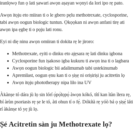
iranlọwọ fun ọ lati ṣawari awọn aṣayan wọnyi da lori ipo rẹ pato.
Awọn itọju eto miiran ti o le gbero pẹlu methotrexate, cyclosporine,
tabi awọn oogun biologic tuntun. Ọkọọkan ni awọn anfani tirẹ ati
awọn ipa ẹgbẹ ti o pọju lati ronu.
Eyi ni diẹ ninu awọn omiiran ti dokita rẹ le jiroro:
Methotrexate, eyiti o dinku eto ajẹsara rẹ lati dinku igbona
Cyclosporine fun iṣakoso igba kukuru ti awọn ina ti o lagbara
Awọn oogun biologic bii adalimumab tabi ustekinumab
Apremilast, oogun ẹnu kan ti o ṣiṣẹ ni oriṣiriṣi ju acitretin lọ
Awọn itọju phototherapy nipa lilo ina UV
Àkànṣe tó dára jù lọ sin lórí ọ̀pọ̀lọpọ̀ àwọn kókó, títí kan ìtàn ìlera rẹ,
bí àrùn psoriasis rẹ ṣe le tó, àti ohun tí o fẹ́. Dókítà rẹ yóò bá ọ ṣiṣẹ́ láti
rí àkànṣe tó yẹ jù lọ.
Ṣé Acitretin sàn ju Methotrexate lọ?