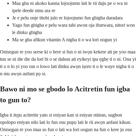
Maa gba ni akoko kanna lojoojumo lati le rii daju pe o wa ni
ipele deede ninu ara re
Je e pelu onje titobi julo re lojoojumo fun gbigba daradara
Yago fun gbigba e pelu wara tabi awon oja ifunwara, nitori won
le dinku gbigba
Ma se gba afikun vitamin A nigba ti o wa lori oogun yi
Onisegun re yoo seese ki o bere si fun o ni iwọn kekere ati pe yoo maa
tun se ni die die da lori bi o se dahun ati eyikeyi ipa ẹgbẹ ti o ni. Ona yi
ti o n lo yi yoo ran o lowo lati dinku awọn iṣoro ti o le waye nigba ti o
n mu awọn anfani pọ si.
Bawo ni mo se gbodo lo Acitretin fun igba
to gun to?
Igba ti itọju acitretin yato si eniyan kan si eniyan miiran, sugbon
opolopo eniyan nilo lati lo fun osu pupọ lati le rii awọn anfani kikun.
Onisegun re yoo maa so fun o lati wa lori oogun na fun o kere ju osu