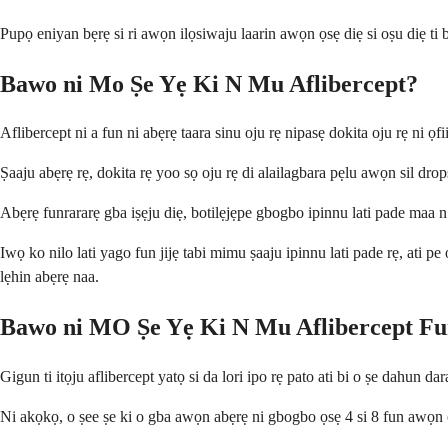
Pupọ eniyan bẹrẹ si ri awọn ilọsiwaju laarin awọn ọsẹ diẹ si oṣu diẹ ti 
Bawo ni Mo Ṣe Yẹ Ki N Mu Aflibercept?
Aflibercept ni a fun ni abẹrẹ taara sinu oju rẹ nipasẹ dokita oju rẹ ni ọf
Ṣaaju abẹrẹ rẹ, dokita rẹ yoo sọ oju rẹ di alailagbara pẹlu awọn sil drops
Abẹrẹ funrararẹ gba iṣẹju diẹ, botilẹjẹpe gbogbo ipinnu lati pade maa n gb
Iwọ ko nilo lati yago fun jijẹ tabi mimu ṣaaju ipinnu lati pade rẹ, ati pe
lẹhin abẹrẹ naa.
Bawo ni MO Ṣe Yẹ Ki N Mu Aflibercept F
Gigun ti itọju aflibercept yatọ si da lori ipo rẹ pato ati bi o ṣe dahun
Ni akọkọ, o ṣee ṣe ki o gba awọn abẹrẹ ni gbogbo ọsẹ 4 si 8 fun awọn oṣ