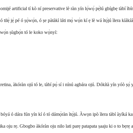
é artificial tí kò ní preservative lè ràn yín lọ́wọ́ pẹ̀lú gbígbẹ tàbí ìbínú
tilẹ̀ jẹ́ pé ó ṣọ̀wọ́n, ó ṣe pàtàkì láti mọ̀ wọ́n kí ẹ lè wá ìtọ́jú ìlera kíákíá
ọ̀wọ́n ṣùgbọ́n tó le koko wọ̀nyí:
 retina, àkóràn ojú tó le, tàbí pọ̀ sí i nínú agbára ojú. Dókítà yín yóò ṣọ́ 
yá ó dára fún yín kí ó tó dámọ̀ràn ìtọ́jú. Àwọn ipò ìlera tàbí àyíká kan
ka oju rẹ. Gbogbo àkóràn oju nilo lati parẹ patapata ṣaaju ki o to bẹrẹ 