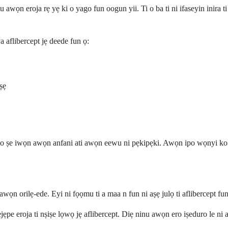
 awọn eroja rẹ yẹ ki o yago fun oogun yii. Ti o ba ti ni ifaseyin inira ti
aflibercept jẹ deede fun ọ:
ṣẹ
oo ṣe iwọn awọn anfani ati awọn eewu ni pẹkipẹki. Awọn ipo wọnyi ko ṣe i
n orilẹ-ede. Eyi ni fọọmu ti a maa n fun ni aṣẹ julọ ti aflibercept fun
lẹjẹpe eroja ti nṣiṣe lọwọ jẹ aflibercept. Diẹ ninu awọn ero iṣeduro le ni