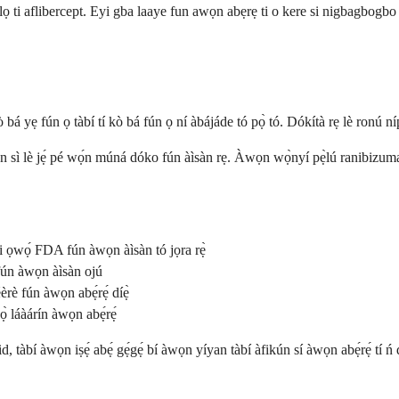
 julọ ti aflibercept. Eyi gba laaye fun awọn abẹrẹ ti o kere si nigbagb
ò bá yẹ fún ọ tàbí tí kò bá fún ọ ní àbájáde tó pọ̀ tó. Dókítà rẹ lè ronú ní
 sì lè jẹ́ pé wọ́n múná dóko fún àìsàn rẹ. Àwọn wọ̀nyí pẹ̀lú ranibizumab 
i ọwọ́ FDA fún àwọn àìsàn tó jọra rẹ̀
 fún àwọn àìsàn ojú
è fún àwọn abẹ́rẹ́ díẹ̀
ọ̀ láàárín àwọn abẹ́rẹ́
id, tàbí àwọn iṣẹ́ abẹ́ gẹ́gẹ́ bí àwọn yíyan tàbí àfikún sí àwọn abẹ́rẹ́ tí 