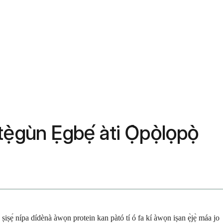
tẹ̀gùn Ẹgbẹ́ àti Ọ̀pọ̀lọpọ̀
í ń ṣiṣẹ́ nípa dídènà àwọn protein kan pàtó tí ó fa kí àwọn iṣan ẹ̀jẹ̀ máa jo