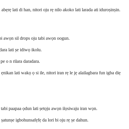
ẹ lati di han, nitori oju rẹ nilo akoko lati larada ati iduroṣinṣin.
i bi awọn sil drops oju tabi awọn oogun.
dara lati ṣe idiwọ ikolu.
 pe o n rilara daradara.
ikan lati wakọ ọ si ile, nitori iran rẹ le jẹ alailagbara fun igba diẹ
u tabi paapaa ọdun lati ṣetọju awọn ilọsiwaju iran wọn.
 ṣatunṣe igbohunsafẹfẹ da lori bi oju rẹ ṣe dahun.