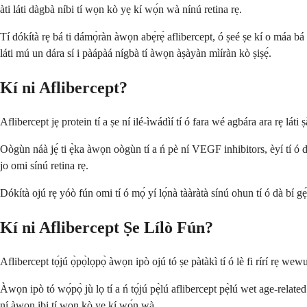
àti láti dàgbà níbi tí wọn kò yẹ kí wọ́n wà nínú retina rẹ.
Tí dókítà rẹ bá ti dámọ̀ràn àwọn abẹ́rẹ́ aflibercept, ó ṣeé ṣe kí o máa bá ipò k
láti mú un dára sí i pàápàá nígbà tí àwọn àṣàyàn mìíràn kò ṣiṣẹ́.
Kí ni Aflibercept?
Aflibercept jẹ protein tí a ṣe ní ilé-ìwádìí tí ó fara wé agbára ara rẹ láti ṣ
Oògùn náà jẹ́ ti ẹ̀ka àwọn oògùn tí a ń pè ní VEGF inhibitors, èyí tí ó dúr
jo omi sínú retina rẹ.
Dókítà ojú rẹ yóò fún omi tí ó mọ́ yí lọ́nà tààràtà sínú ohun tí ó dà bí gẹ́
Kí ni Aflibercept Ṣe Lílò Fún?
Aflibercept tọ́jú ọ̀pọ̀lọpọ̀ àwọn ipò ojú tó ṣe pàtàkì tí ó lè fi rírí rẹ wewu.
Àwọn ipò tó wọ́pọ̀ jù lọ tí a ń tọ́jú pẹ̀lú aflibercept pẹ̀lú wet age-rela
ní àwọn ibi tí wọn kò yẹ kí wọ́n wà.