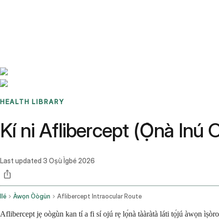
Benchmarks
Stories
FAQ
Sign up / Log in
HEALTH LIBRARY
Kí ni Aflibercept (Ọ̀nà Inú O
Last updated
3 Oṣù Ìgbé 2026
Ilé
Àwọn Òògùn
Aflibercept Intraocular Route
Aflibercept jẹ oògùn kan tí a fi sí ojú rẹ lọ́nà tààràtà láti tọ́jú àwọn ìṣòr