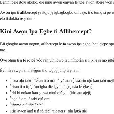
Lẹhin ipele itọju akọkọ, diẹ ninu awọn eniyan le gbe awọn abẹrẹ wọn si
Awọn ipo ti aflibercept ṣe itọju jẹ igbagbogbo onibaje, ti o tumọ si pe 
eto ti dokita rẹ ṣeduro.
Kini Awọn Ipa Ẹgbẹ ti Aflibercept?
Bii gbogbo awọn oogun, aflibercept le fa awọn ipa ẹgbẹ, botilẹjẹpe ọpọl
naa.
Óye ohun tí a fẹ́ rò pé yóò ràn yín lọ́wọ́ láti nímọ̀ràn sí i, kí ẹ sì mọ ìgb
Èyí nìyí àwọn àmì àtẹ̀gùn tí ó wọ́pọ̀ jù lọ tí ẹ lè ní:
Ìrora ojú tàbí àìfẹ́ràn tí ó máa ń yá ara rẹ̀ láàárín ọjọ́ kan tàbí méjì
Ìríran tí ó fọ́fọ́ fún ìgbà díẹ̀ lẹ́yìn abẹ́rẹ́ náà lẹ́sẹ̀kẹsẹ̀
Ìrírí bí nǹkan kan ṣe wà nínú ojú yín (ìrírí ara àjèjì)
Ìpọ́nlé omijé tàbí ojú omi
Ìtànmọ́ ojú tàbí ìbínú
Rírí àwọn àmì tí ń fò tàbí "floaters" fún ìgbà díẹ̀