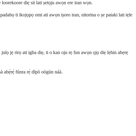
loorekoore diẹ sii lati ṣetọju awọn ere iran wọn.
adabọ ti ikojọpọ omi ati awọn iṣoro iran, nitorina o ṣe pataki lati tẹle
 jẹ rirọ ati igba diẹ, ti o kan oju rẹ fun awọn ọjọ diẹ lẹhin abẹrẹ
nà abẹ́rẹ́ fúnra rẹ̀ dípò oògùn náà.