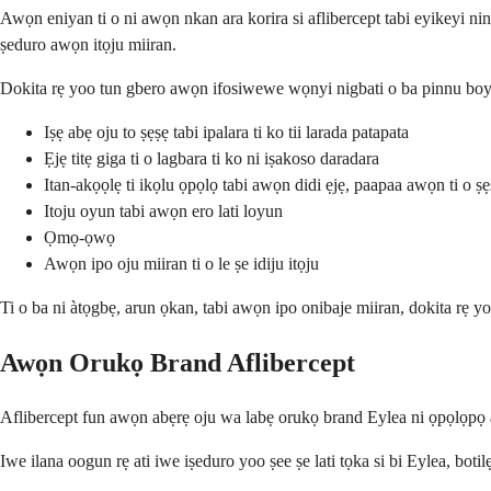
Awọn eniyan ti o ni awọn nkan ara korira si aflibercept tabi eyikeyi ninu
ṣeduro awọn itọju miiran.
Dokita rẹ yoo tun gbero awọn ifosiwewe wọnyi nigbati o ba pinnu boya 
Iṣẹ abẹ oju to ṣẹṣẹ tabi ipalara ti ko tii larada patapata
Ẹjẹ titẹ giga ti o lagbara ti ko ni iṣakoso daradara
Itan-akọọlẹ ti ikọlu ọpọlọ tabi awọn didi ẹjẹ, paapaa awọn ti o ṣẹ
Itoju oyun tabi awọn ero lati loyun
Ọmọ-ọwọ
Awọn ipo oju miiran ti o le ṣe idiju itọju
Ti o ba ni àtọgbẹ, arun ọkan, tabi awọn ipo onibaje miiran, dokita rẹ y
Awọn Orukọ Brand Aflibercept
Aflibercept fun awọn abẹrẹ oju wa labẹ orukọ brand Eylea ni ọpọlọpọ awọ
Iwe ilana oogun rẹ ati iwe iṣeduro yoo ṣee ṣe lati tọka si bi Eylea, boti