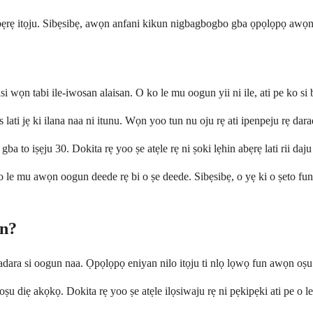
bẹrẹ itọju. Sibẹsibẹ, awọn anfani kikun nigbagbogbo gba ọpọlọpọ awọn abẹr
iisi wọn tabi ile-iwosan alaisan. O ko le mu oogun yii ni ile, ati pe ko s
 lati jẹ ki ilana naa ni itunu. Wọn yoo tun nu oju rẹ ati ipenpeju rẹ dara
a to iṣẹju 30. Dokita rẹ yoo ṣe atẹle rẹ ni ṣoki lẹhin abẹrẹ lati rii daju
 o le mu awọn oogun deede rẹ bi o ṣe deede. Sibẹsibẹ, o yẹ ki o ṣeto fun ẹn
un?
 daradara si oogun naa. Ọpọlọpọ eniyan nilo itọju ti nlọ lọwọ fun awọn oṣ
u diẹ akọkọ. Dokita rẹ yoo ṣe atẹle ilọsiwaju rẹ ni pẹkipẹki ati pe o le