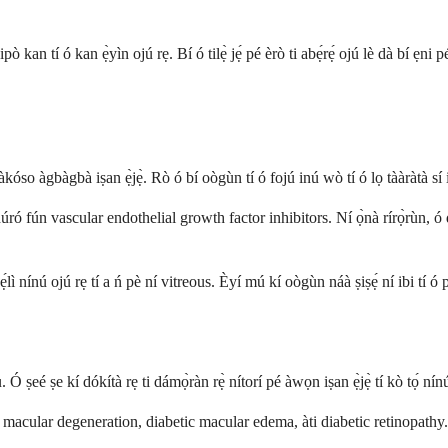
an tí ó kan ẹ̀yìn ojú rẹ. Bí ó tilẹ̀ jẹ́ pé èrò ti abẹ́rẹ́ ojú lè dà bí ẹni pé ó
àkóso àgbàgbà iṣan ẹ̀jẹ̀. Rò ó bí oògùn tí ó fojú inú wò tí ó lọ tààràtà sí ib
ó fún vascular endothelial growth factor inhibitors. Ní ọ̀nà rírọ̀rùn, ó dá 
ẹ́lì nínú ojú rẹ tí a ń pè ní vitreous. Èyí mú kí oògùn náà ṣiṣẹ́ ní ibi tí ó
 Ó ṣeé ṣe kí dókítà rẹ ti dámọ̀ràn rẹ̀ nítorí pé àwọn iṣan ẹ̀jẹ̀ tí kò tọ́ nínú 
ted macular degeneration, diabetic macular edema, àti diabetic retinopathy.