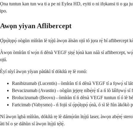
Ọna tuntun kan tun wa ti a pe ni Eylea HD, eyiti o ni ifọkansi ti o ga
ipo.
Awọn yiyan Aflibercept
Ọ̀pọ̀lọpọ̀ oògùn mìíràn lè tọ́jú àwọn àìsàn ojú tó jọra rẹ̀ bí aflibercept k
Àwọn òmíràn tí wọ́n ń dènà VEGF ṣiṣẹ́ lọ́nà kan náà sí aflibercept, wọ́n
ojú.
Èyí nìyí àwọn yíyan pàtàkì tí dókítà rẹ lè ronú:
Ranibizumab (Lucentis) - òmíràn tí ń dènà VEGF tí a fọwọ́ sí lát
Bevacizumab (Avastin) - oògùn jẹjẹrẹ níbẹ̀rẹ̀ tí a ń lò láìfọwọ́ sí
Brolucizumab (Beovu) - òmíràn tí ń dènà VEGF tuntun tí ó lè béèr
Faricimab (Vabysmo) - ń fojú sí ọ̀pọ̀lọpọ̀ ọ̀nà, ó sì lè fún àkókò p
Ní àwọn ìgbà mìíràn, dókítà rẹ lè dámọ̀ràn ìtọ́jú laser, àwọn abẹ́rẹ́ stero
àti bí o ṣe dáhùn sí àwọn ìtọ́jú tẹ́lẹ̀.