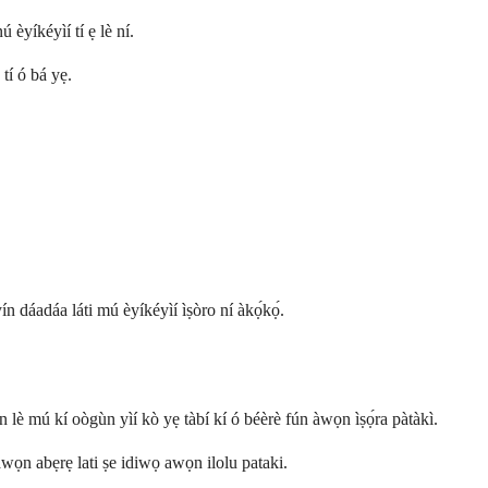
 èyíkéyìí tí ẹ lè ní.
 tí ó bá yẹ.
yín dáadáa láti mú èyíkéyìí ìṣòro ní àkọ́kọ́.
 lè mú kí oògùn yìí kò yẹ tàbí kí ó béèrè fún àwọn ìṣọ́ra pàtàkì.
awọn abẹrẹ lati ṣe idiwọ awọn ilolu pataki.