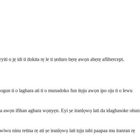
ti o jẹ idi ti dokita rẹ le ti ṣeduro bẹrẹ awọn abẹrẹ aflibercept.
 oogun ti o lagbara ati ti o munadoko fun itọju awọn ipo oju ti o lewu
ina awọn ifihan agbara wọnyẹn. Eyi ṣe iranlọwọ lati da idagbasoke ohun
 wiwu ninu retina rẹ ati ṣe iranlọwọ lati tọju tabi paapaa mu iranran rẹ