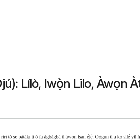
jú): Lílò, Iwọ̀n Lilo, Àwọn À
o rírí tó ṣe pàtàkì tí ó fa àgbàgbà ti àwọn iṣan ẹ̀jẹ̀. Oògùn tí a kọ sílẹ̀ yì