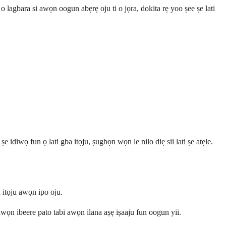
 o lagbara si awọn oogun abẹrẹ oju ti o jọra, dokita rẹ yoo ṣee ṣe lati
diwọ fun ọ lati gba itọju, ṣugbọn wọn le nilo diẹ sii lati ṣe atẹle.
 itọju awọn ipo oju.
 awọn ibeere pato tabi awọn ilana aṣẹ iṣaaju fun oogun yii.