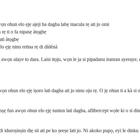
ọn ohun elo ẹjẹ ajeji ba dagba labẹ macula rẹ ati jo omi
rẹ ti o fa nipasẹ àtọgbẹ
ati àtọgbẹ
o ẹjẹ ninu retina rẹ di dídènà
wọn alaye to dara. Laisi itọju, wọn le ja si pipadanu iranran ayeraye, eyi
ọn ohun elo ẹjẹ iṣoro lati dagba ati jo ninu oju rẹ. O jẹ ohun ti a kà si
ṣẹ fun awọn ohun elo ẹjẹ tuntun lati dagba, aflibercept wọle ki o si d
i iduroṣinṣin diẹ sii ati pe ko ṣeeṣe lati jo. Ni akoko pupọ, eyi le dinku