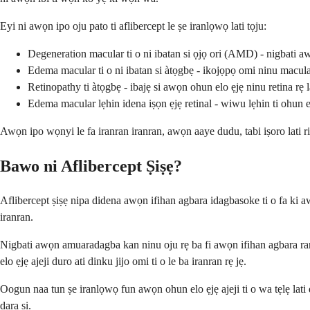
Eyi ni awọn ipo oju pato ti aflibercept le ṣe iranlọwọ lati tọju:
Degeneration macular ti o ni ibatan si ọjọ ori (AMD) - nigbati aw
Edema macular ti o ni ibatan si àtọgbẹ - ikojọpọ omi ninu macula 
Retinopathy ti àtọgbẹ - ibajẹ si awọn ohun elo ẹjẹ ninu retina rẹ l
Edema macular lẹhin idena iṣọn ẹjẹ retinal - wiwu lẹhin ti ohun el
Awọn ipo wọnyi le fa iranran iranran, awọn aaye dudu, tabi iṣoro lati ri a
Bawo ni Aflibercept Ṣiṣẹ?
Aflibercept ṣiṣẹ nipa didena awọn ifihan agbara idagbasoke ti o fa ki aw
iranran.
Nigbati awọn amuaradagba kan ninu oju rẹ ba fi awọn ifihan agbara ran
elo ẹjẹ ajeji duro ati dinku jijo omi ti o le ba iranran rẹ jẹ.
Oogun naa tun ṣe iranlọwọ fun awọn ohun elo ẹjẹ ajeji ti o wa tẹlẹ lati d
dara si.