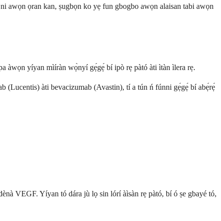
ogbo ni awọn ọran kan, ṣugbọn ko yẹ fun gbogbo awọn alaisan tabi awọn
pa àwọn yíyan mìíràn wọ̀nyí gẹ́gẹ́ bí ipò rẹ pàtó àti ìtàn ìlera rẹ.
(Lucentis) àti bevacizumab (Avastin), tí a tún ń fúnni gẹ́gẹ́ bí abẹ́rẹ́
ń dènà VEGF. Yíyan tó dára jù lọ sin lórí àìsàn rẹ pàtó, bí ó ṣe gbayé tó,