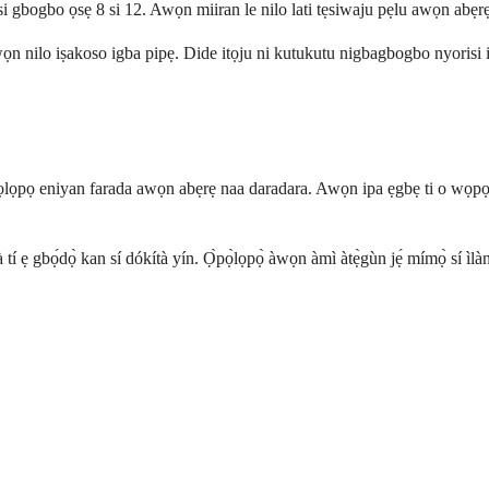
 gbogbo ọsẹ 8 si 12. Awọn miiran le nilo lati tẹsiwaju pẹlu awọn abẹrẹ 
wọn nilo iṣakoso igba pipẹ. Dide itọju ni kutukutu nigbagbogbo nyorisi ip
ọpọ eniyan farada awọn abẹrẹ naa daradara. Awọn ipa ẹgbẹ ti o wọpọ julọ
à tí ẹ gbọ́dọ̀ kan sí dókítà yín. Ọ̀pọ̀lọpọ̀ àwọn àmì àtẹ̀gùn jẹ́ mímọ̀ sí ìlà