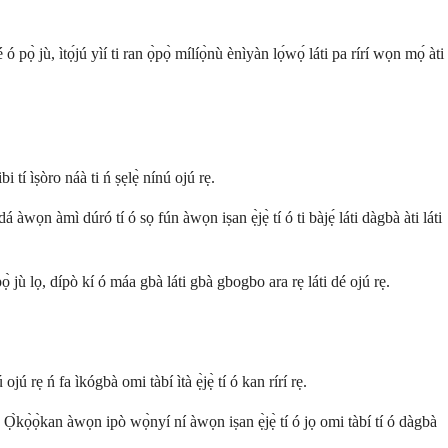
 pọ̀ jù, ìtọ́jú yìí ti ran ọ̀pọ̀ mílíọ̀nù ènìyàn lọ́wọ́ láti pa rírí wọn mọ́ àti
i tí ìṣòro náà ti ń ṣẹlẹ̀ nínú ojú rẹ.
àwọn àmì dúró tí ó sọ fún àwọn iṣan ẹ̀jẹ̀ tí ó ti bàjẹ́ láti dàgbà àti láti
 pọ̀ jù lọ, dípò kí ó máa gbà láti gbà gbogbo ara rẹ láti dé ojú rẹ.
ojú rẹ ń fa ìkógbà omi tàbí ìtà ẹ̀jẹ̀ tí ó kan rírí rẹ.
 Ọ̀kọ̀ọ̀kan àwọn ipò wọ̀nyí ní àwọn iṣan ẹ̀jẹ̀ tí ó jọ omi tàbí tí ó dàgbà