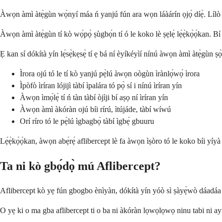
Àwọn àmì àtẹ̀gùn wọ̀nyí máa ń yanjú fún ara wọn láàárín ọjọ́ díẹ̀. Lílò omij
Àwọn àmì àtẹ̀gùn tí kò wọ́pọ̀ ṣùgbọ́n tí ó le koko lè ṣẹlẹ̀ lẹ́ẹ̀kọ̀ọ̀kan. Bí ó 
Ẹ kan sí dókítà yín lẹ́sẹ̀kẹsẹ̀ tí ẹ bá ní èyíkéyìí nínú àwọn àmì àtẹ̀gùn ṣ
Ìrora ojú tó le tí kò yanjú pẹ̀lú àwọn oògùn ìrànlọ́wọ́ ìrora
Ìpòfò ìríran lójijì tàbí ìpalára tó pọ̀ sí i nínú ìríran yín
Àwọn ìmọ́lẹ̀ tí ń tàn tàbí òjìji bí aṣọ ní ìríran yín
Àwọn àmì àkóràn ojú bíi rírú, ìtújáde, tàbí wíwú
Orí ríro tó le pẹ̀lú ìgbagbọ̀ tàbí ìgbẹ́ gbuuru
Lẹ́ẹ̀kọ̀ọ̀kan, àwọn abẹ́rẹ́ aflibercept lè fa àwọn ìṣòro tó le koko bíi yíyà
Ta ni kò gbọ́dọ̀ mú Aflibercept?
Aflibercept kò yẹ fún gbogbo ènìyàn, dókítà yín yóò sì ṣàyẹ̀wò dáadáa bó
O yẹ ki o ma gba aflibercept ti o ba ni àkóràn lọwọlọwọ ninu tabi ni ayi