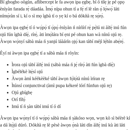
Bí gbogbo oògùn, aflibercept le fa awọn ipa ẹgbẹ, bí ó tilẹ̀ jẹ́ pé ọ̀pọ̀
ènìyàn farada rẹ̀ dáadáa. Ìmọ̀ nípa ohun tí a fẹ́ rí lè ràn ọ́ lọ́wọ́ láti
nímọ̀ràn sí i, kí o sì mọ ìgbà tí o yẹ kí o bá dókítà rẹ sọ̀rọ̀.
Àwọn ipa ẹgbẹ́ tí ó wọ́pọ̀ tí ọ̀pọ̀ ènìyàn ń nírìírí rẹ̀ pẹ̀lú ni àìfẹ́ inú fún
ojú fún ìgbà díẹ̀, rírẹ̀, àti ìmọ̀lára bí ẹni pé ohun kan wà nínú ojú rẹ.
Àwọn wọ̀nyí sábà máa ń yanjú láàárín ọjọ́ kan tàbí méjì lẹ́hìn abẹ́rẹ́.
Èyí ni àwọn ipa ẹgbẹ́ tí a sábà máa ń ròyìn:
Ìrora ojú tàbí àìfẹ́ inú (sábà máa ń jẹ́ rírọ̀ àti fún ìgbà díẹ̀)
Ìgbélékè ìtẹ̀sí ojú
Àwọn àmì kéékèèké tàbí àwọn fọ́lọ́tà nínú ìríran rẹ
Ìtúnsí conjunctival (àmì pupa kékeré lórí fúnfun ojú rẹ)
Ojú gbígbẹ
Orí fífọ́
Imú tí ń ṣàn tàbí imú tí ó dí
Àwọn ipa wọ̀nyí tí ó wọ́pọ̀ sábà máa ń ṣàkóso wọn, wọn kò sì béèrè kí
a dá ìtọ́jú dúró. Dókítà rẹ lè pèsè àwọn ọ̀nà láti dín àìfẹ́ inú kù àti láti