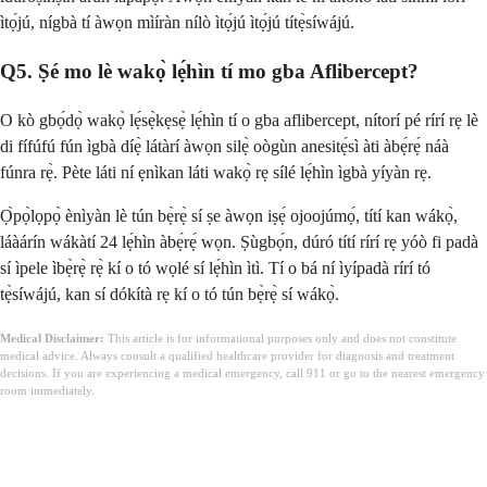
ìtọ́jú, nígbà tí àwọn mìíràn nílò ìtọ́jú ìtọ́jú títẹ̀síwájú.
Q5. Ṣé mo lè wakọ̀ lẹ́hìn tí mo gba Aflibercept?
O kò gbọ́dọ̀ wakọ̀ lẹ́sẹ̀kẹsẹ̀ lẹ́hìn tí o gba aflibercept, nítorí pé rírí rẹ lè
di fífúfú fún ìgbà díẹ̀ látàrí àwọn silẹ̀ oògùn anesitẹ́sì àti àbẹ́rẹ́ náà
fúnra rẹ̀. Pète láti ní ẹnìkan láti wakọ̀ rẹ sílé lẹ́hìn ìgbà yíyàn rẹ.
Ọ̀pọ̀lọpọ̀ ènìyàn lè tún bẹ̀rẹ̀ sí ṣe àwọn iṣẹ́ ojoojúmọ́, títí kan wákọ̀,
láàárín wákàtí 24 lẹ́hìn àbẹ́rẹ́ wọn. Ṣùgbọ́n, dúró títí rírí rẹ yóò fi padà
sí ìpele ìbẹ̀rẹ̀ rẹ̀ kí o tó wọlé sí lẹ́hìn ìtì. Tí o bá ní ìyípadà rírí tó
tẹ̀síwájú, kan sí dókítà rẹ kí o tó tún bẹ̀rẹ̀ sí wákọ̀.
Medical Disclaimer:
This article is for informational purposes only and does not constitute
medical advice. Always consult a qualified healthcare provider for diagnosis and treatment
decisions. If you are experiencing a medical emergency, call 911 or go to the nearest emergency
room immediately.