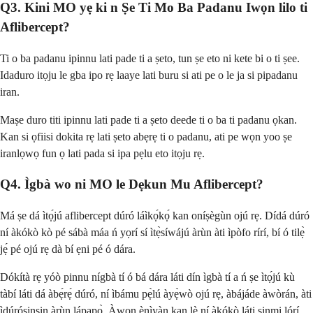
Q3. Kini MO yẹ ki n Ṣe Ti Mo Ba Padanu Iwọn lilo ti
Aflibercept?
Ti o ba padanu ipinnu lati pade ti a ṣeto, tun ṣe eto ni kete bi o ti ṣee.
Idaduro itọju le gba ipo rẹ laaye lati buru si ati pe o le ja si pipadanu
iran.
Maṣe duro titi ipinnu lati pade ti a ṣeto deede ti o ba ti padanu ọkan.
Kan si ọfiisi dokita rẹ lati ṣeto abẹrẹ ti o padanu, ati pe wọn yoo ṣe
iranlọwọ fun ọ lati pada si ipa pẹlu eto itọju rẹ.
Q4. Ìgbà wo ni MO le Dẹkun Mu Aflibercept?
Má ṣe dá ìtọ́jú aflibercept dúró láìkọ́kọ́ kan oníṣègùn ojú rẹ. Dídá dúró
ní àkókò kò pé sábà máa ń yọrí sí ìtẹ̀síwájú àrùn àti ìpòfo rírí, bí ó tilẹ̀
jẹ́ pé ojú rẹ dà bí ẹni pé ó dára.
Dókítà rẹ yóò pinnu nígbà tí ó bá dára láti dín ìgbà tí a ń ṣe ìtọ́jú kù
tàbí láti dá àbẹ́rẹ́ dúró, ní ìbámu pẹ̀lú àyẹ̀wò ojú rẹ, àbájáde àwòrán, àti
ìdúróṣinṣin àrùn lápapọ̀. Àwọn ènìyàn kan lè ní àkókò láti sinmi lórí