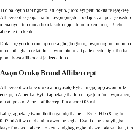
Ti o ba loyun tabi ngbero lati loyun, jiroro eyi pẹlu dokita rẹ lẹsẹkẹsẹ.
Aflibercept le ṣe ipalara fun awọn ọmọde ti o dagba, ati pe a ṣe iṣeduro
idena oyun ti o munadoko lakoko itọju ati fun o kere ju oṣu 3 lẹhin
abẹrẹ rẹ ti o kẹhin.
Dokita rẹ yoo tun ronu ipo ilera gbogbogbo rẹ, awọn oogun miiran ti o
n mu, ati agbara rẹ lati lọ si awọn ipinnu lati pade deede nigbati o ba
pinnu boya aflibercept jẹ deede fun ọ.
Awọn Orukọ Brand Aflibercept
Aflibercept wa labẹ orukọ ami iyasọtọ Eylea ni ọpọlọpọ awọn orilẹ-
ede, pẹlu Amẹrika. Eyi ni agbekalẹ ti a fun ni aṣẹ julọ fun awọn abẹrẹ
oju ati pe o ni 2 mg ti aflibercept fun abẹrẹ 0.05 mL.
Laipẹ, agbekalẹ iwọn lilo ti o ga julọ ti a pe ni Eylea HD (8 mg fun
0.07 mL) ti wa ni diẹ ninu awọn agbegbe. Ẹya ti o lagbara yii gba
laaye fun awọn abẹrẹ ti o kere si nigbagbogbo ni awọn alaisan kan, ti o