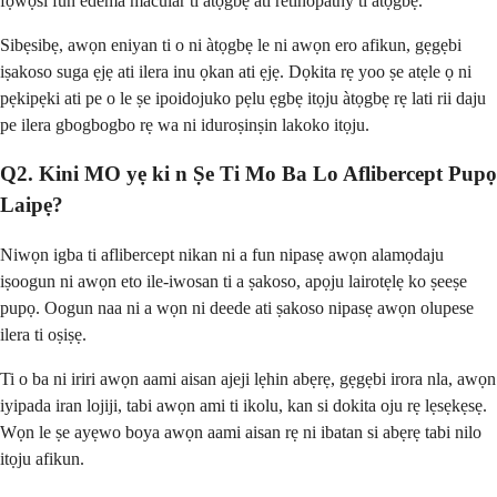
fọwọsi fun edema macular ti àtọgbẹ ati retinopathy ti àtọgbẹ.
Sibẹsibẹ, awọn eniyan ti o ni àtọgbẹ le ni awọn ero afikun, gẹgẹbi
iṣakoso suga ẹjẹ ati ilera inu ọkan ati ẹjẹ. Dọkita rẹ yoo ṣe atẹle ọ ni
pẹkipẹki ati pe o le ṣe ipoidojuko pẹlu ẹgbẹ itọju àtọgbẹ rẹ lati rii daju
pe ilera gbogbogbo rẹ wa ni iduroṣinṣin lakoko itọju.
Q2. Kini MO yẹ ki n Ṣe Ti Mo Ba Lo Aflibercept Pupọ
Laipẹ?
Niwọn igba ti aflibercept nikan ni a fun nipasẹ awọn alamọdaju
iṣoogun ni awọn eto ile-iwosan ti a ṣakoso, apọju lairotẹlẹ ko ṣeeṣe
pupọ. Oogun naa ni a wọn ni deede ati ṣakoso nipasẹ awọn olupese
ilera ti oṣiṣẹ.
Ti o ba ni iriri awọn aami aisan ajeji lẹhin abẹrẹ, gẹgẹbi irora nla, awọn
iyipada iran lojiji, tabi awọn ami ti ikolu, kan si dokita oju rẹ lẹsẹkẹsẹ.
Wọn le ṣe ayẹwo boya awọn aami aisan rẹ ni ibatan si abẹrẹ tabi nilo
itọju afikun.