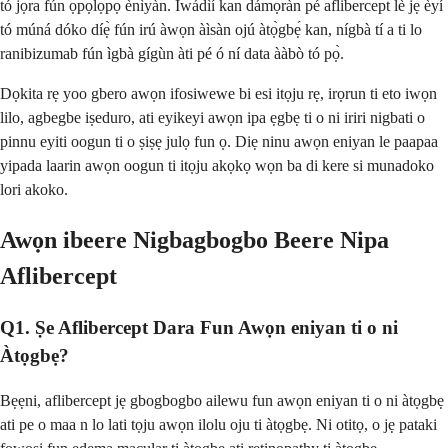
tó jọra fún ọ̀pọ̀lọpọ̀ ènìyàn. Ìwádìí kan dámọ̀ràn pé aflibercept lè jẹ́ èyí
tó múná dóko díẹ̀ fún irú àwọn àìsàn ojú àtọ̀gbẹ́ kan, nígbà tí a ti lo
ranibizumab fún ìgbà gígùn àti pé ó ní data ààbò tó pọ̀.
Dọkita rẹ yoo gbero awọn ifosiwewe bi esi itọju rẹ, irọrun ti eto iwọn
lilo, agbegbe iṣeduro, ati eyikeyi awọn ipa ẹgbẹ ti o ni iriri nigbati o
pinnu eyiti oogun ti o ṣiṣẹ julọ fun ọ. Diẹ ninu awọn eniyan le paapaa
yipada laarin awọn oogun ti itọju akọkọ wọn ba di kere si munadoko
lori akoko.
Awọn ibeere Nigbagbogbo Beere Nipa
Aflibercept
Q1. Ṣe Aflibercept Dara Fun Awọn eniyan ti o ni
Àtọgbẹ?
Bẹẹni, aflibercept jẹ gbogbogbo ailewu fun awọn eniyan ti o ni àtọgbẹ
ati pe o maa n lo lati tọju awọn ilolu oju ti àtọgbẹ. Ni otitọ, o jẹ pataki