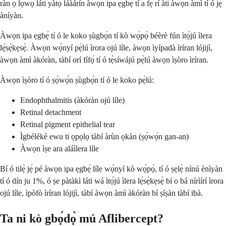
ràn ọ́ lọ́wọ́ láti yàtọ̀ láàárín àwọn ipa ẹgbẹ́ tí a fẹ́ rí àti àwọn àmì tí ó jẹ́
àníyàn.
Àwọn ipa ẹgbẹ́ tí ó le koko ṣùgbọ́n tí kò wọ́pọ̀ béèrè fún ìtọ́jú ìlera
lẹ́sẹ̀kẹsẹ̀. Àwọn wọ̀nyí pẹ̀lú ìrora ojú líle, àwọn ìyípadà ìríran lójijì,
àwọn àmì àkóràn, tàbí orí fífọ́ tí ó tẹ̀síwájú pẹ̀lú àwọn ìṣòro ìríran.
Àwọn ìṣòro tí ó ṣọ̀wọ́n ṣùgbọ́n tí ó le koko pẹ̀lú:
Endophthalmitis (àkóràn ojú líle)
Retinal detachment
Retinal pigment epithelial tear
Ìgbélékè ewu ti ọpọlọ tàbí àrùn ọkàn (ṣọ̀wọ́n gan-an)
Àwọn ìṣe ara aláìlera líle
Bí ó tilẹ̀ jẹ́ pé àwọn ipa ẹgbẹ́ líle wọ̀nyí kò wọ́pọ̀, tí ó ṣẹlẹ̀ nínú ènìyàn
tí ó dín ju 1%, ó ṣe pàtàkì láti wá ìtọ́jú ìlera lẹ́sẹ̀kẹsẹ̀ bí o bá nírìírí ìrora
ojú líle, ìpòfò ìríran lójijì, tàbí àwọn àmì àkóràn bí ṣíṣàn tàbí ibà.
Ta ni kò gbọ́dọ̀ mú Aflibercept?