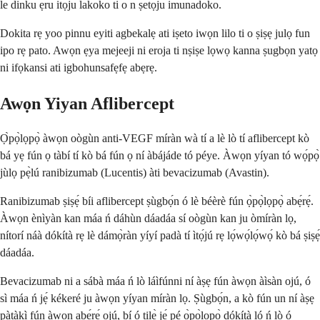
le dinku ẹru itọju lakoko ti o n ṣetọju imunadoko.
Dokita rẹ yoo pinnu eyiti agbekalẹ ati iṣeto iwọn lilo ti o ṣiṣẹ julọ fun
ipo rẹ pato. Awọn ẹya mejeeji ni eroja ti nṣiṣe lọwọ kanna ṣugbọn yatọ
ni ifọkansi ati igbohunsafẹfẹ abẹrẹ.
Awọn Yiyan Aflibercept
Ọ̀pọ̀lọpọ̀ àwọn oògùn anti-VEGF míràn wà tí a lè lò tí aflibercept kò
bá yẹ fún ọ tàbí tí kò bá fún ọ ní àbájáde tó péye. Àwọn yíyan tó wọ́pọ̀
jùlọ pẹ̀lú ranibizumab (Lucentis) àti bevacizumab (Avastin).
Ranibizumab ṣiṣẹ́ bíi aflibercept ṣùgbọ́n ó lè béèrè fún ọ̀pọ̀lọpọ̀ abẹ́rẹ́.
Àwọn ènìyàn kan máa ń dáhùn dáadáa sí oògùn kan ju òmíràn lọ,
nítorí náà dókítà rẹ lè dámọ̀ràn yíyí padà tí ìtọ́jú rẹ lọ́wọ́lọ́wọ́ kò bá ṣiṣẹ́
dáadáa.
Bevacizumab ni a sábà máa ń lò láìfúnni ní àṣẹ fún àwọn àìsàn ojú, ó
sì máa ń jẹ́ kékeré ju àwọn yíyan míràn lọ. Ṣùgbọ́n, a kò fún un ní àṣẹ
pàtàkì fún àwọn abẹ́rẹ́ ojú, bí ó tilẹ̀ jẹ́ pé ọ̀pọ̀lọpọ̀ dókítà ló ń lò ó