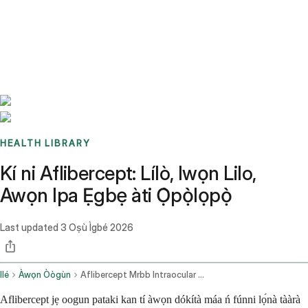
Benchmarks
Stories
FAQ
Sign up / Log in
HEALTH LIBRARY
Kí ni Aflibercept: Lílò, Iwọn Lilo,
Awọn Ipa Ẹgbẹ àti Ọ̀pọ̀lọpọ̀
Last updated
3 Oṣù Ìgbé 2026
Ilé
Àwọn Òògùn
Aflibercept Mrbb Intraocular Route
Aflibercept jẹ oogun pataki kan tí àwọn dókítà máa ń fúnni lọ́nà tààrà