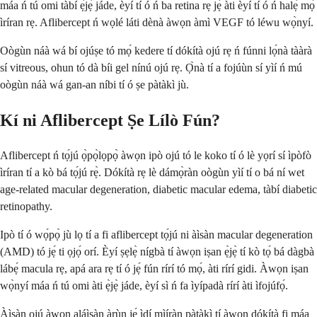
máa ń tú omi tàbí ẹ̀jẹ̀ jáde, èyí tí ó ń ba retina rẹ jẹ́ àti èyí tí ó ń halẹ̀ mọ́
ìríran rẹ. Aflibercept ń wọlé láti dènà àwọn àmì VEGF tó léwu wọ̀nyí.
Oògùn náà wá bí ojúṣe tó mọ́ kedere tí dókítà ojú rẹ ń fúnni lọ́nà tààrà
sí vitreous, ohun tó dà bíi gel nínú ojú rẹ. Ọ̀nà tí a fojúùn sí yìí ń mú
oògùn náà wá gan-an níbi tí ó ṣe pàtàkì jù.
Kí ni Aflibercept Ṣe Lílò Fún?
Aflibercept ń tọ́jú ọ̀pọ̀lọpọ̀ àwọn ipò ojú tó le koko tí ó lè yọrí sí ìpòfò
ìríran tí a kò bá tọ́jú rẹ̀. Dókítà rẹ lè dámọ̀ràn oògùn yìí tí o bá ní wet
age-related macular degeneration, diabetic macular edema, tàbí diabetic
retinopathy.
Ipò tí ó wọ́pọ̀ jù lọ tí a fi aflibercept tọ́jú ni àìsàn macular degeneration
(AMD) tó jẹ́ ti ọjọ́ orí. Èyí ṣẹlẹ̀ nígbà tí àwọn iṣan ẹ̀jẹ̀ tí kò tọ́ bá dàgbà
lábẹ́ macula rẹ, apá ara rẹ tí ó jẹ́ fún rírí tó mọ́, àti rírí gidi. Àwọn iṣan
wọ̀nyí máa ń tú omi àti ẹ̀jẹ̀ jáde, èyí sì ń fa ìyípadà rírí àti ìfojúfọ́.
Àìsàn ojú àwọn aláìsàn àrùn jẹ́ ìdí mìíràn pàtàkì tí àwọn dókítà fi máa