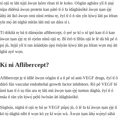
sí ojú rẹ láti tọ́jú àwọn ìṣòro ríran tó le koko. Oògùn agbára yìí ń ṣiṣẹ́
nípa dídènà àwọn protein kan pàtó tí ó fa ìdàgbàsókè àwọn iṣan ẹ̀jẹ̀
àìtọ́ àti ìkó àwọn omi nínú retina rẹ, èyí tí ó ń ràn yín lọ́wọ́ láti pa ìríran
yín mọ́ àti nígbà míràn láti mú un dára sí i.
Tí dókítà rẹ bá ti dámọ̀ràn aflibercept, ó ṣeé ṣe kí o ní ipò kan tí ó kan
àwọn iṣan ẹ̀jẹ̀ rẹ tó rọ̀rùn nínú ojú rẹ. Bí èrò ti fífún ojú le lè dà bíi pé ó
pọ̀ jù, ìtọ́jú yìí ti ran àràádọ́ta ọ̀pọ̀ ènìyàn lọ́wọ́ láti pa ìríran wọn mọ́ àti
ìgbà ayé wọn.
Kí ni Aflibercept?
Aflibercept jẹ ti ìdílé àwọn oògùn tí a ń pè ní anti-VEGF drugs, èyí tí ó
dúró fún vascular endothelial growth factor inhibitors. Rò pé VEGF bí
àmì kan tí ó sọ fún ara rẹ láti mú àwọn iṣan ẹ̀jẹ̀ tuntun dàgbà, èyí tí ó
máa ń ràn yín lọ́wọ́ pẹ̀lú ìwòsàn àti ìdàgbàsókè.
Ṣùgbọ́n, nígbà tí ojú rẹ bá ṣe VEGF púpọ̀ jù, ó lè fa kí àwọn iṣan ẹ̀jẹ̀ tí
kò tọ́ dàgbà níbi tí wọn kò yẹ kí wọ́n wà. Àwọn iṣan àìtọ́ wọ̀nyí sábà