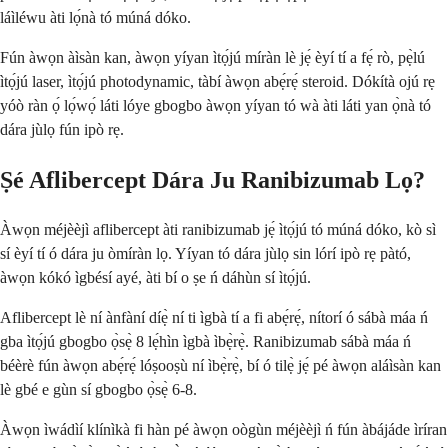
láìléwu àti lọ́nà tó múná dóko.
Fún àwọn àìsàn kan, àwọn yíyan ìtọ́jú míràn lè jẹ́ èyí tí a fẹ́ rò, pẹ̀lú
ìtọ́jú laser, ìtọ́jú photodynamic, tàbí àwọn abẹ́rẹ́ steroid. Dókítà ojú rẹ
yóò ràn ọ́ lọ́wọ́ láti lóye gbogbo àwọn yíyan tó wà àti láti yan ọ̀nà tó
dára jùlọ fún ipò rẹ.
Ṣé Aflibercept Dára Ju Ranibizumab Lọ?
Àwọn méjèèjì aflibercept àti ranibizumab jẹ́ ìtọ́jú tó múná dóko, kò sì
sí èyí tí ó dára ju òmíràn lọ. Yíyan tó dára jùlọ sin lórí ipò rẹ pàtó,
àwọn kókó ìgbésí ayé, àti bí o ṣe ń dáhùn sí ìtọ́jú.
Aflibercept lè ní ànfàní díẹ̀ ní ti ìgbà tí a fi abẹ́rẹ́, nítorí ó sábà máa ń
gba ìtọ́jú gbogbo ọ̀sẹ̀ 8 lẹ́hìn ìgbà ìbẹ̀rẹ̀. Ranibizumab sábà máa ń
béèrè fún àwọn abẹ́rẹ́ lóṣooṣù ní ìbẹ̀rẹ̀, bí ó tilẹ̀ jẹ́ pé àwọn aláìsàn kan
lè gbé e gùn sí gbogbo ọ̀sẹ̀ 6-8.
Àwọn ìwádìí klínìkà fi hàn pé àwọn oògùn méjèèjì ń fún àbájáde ìríran