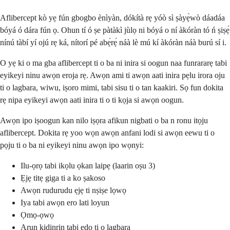
Aflibercept kò yẹ fún gbogbo ènìyàn, dókítà rẹ yóò sì ṣàyẹ̀wò dáadáa
bóyá ó dára fún ọ. Ohun tí ó ṣe pàtàkì jùlọ ni bóyá o ní àkóràn tó ń ṣiṣẹ́
nínú tàbí yí ojú rẹ ká, nítorí pé abẹ́rẹ́ náà lè mú kí àkóràn náà burú sí i.
O yẹ ki o ma gba aflibercept ti o ba ni inira si oogun naa funrararẹ tabi
eyikeyi ninu awọn eroja rẹ. Awọn ami ti awọn aati inira pẹlu irora oju
ti o lagbara, wiwu, iṣoro mimi, tabi sisu ti o tan kaakiri. Sọ fun dokita
rẹ nipa eyikeyi awọn aati inira ti o ti kọja si awọn oogun.
Awọn ipo iṣoogun kan nilo iṣọra afikun nigbati o ba n ronu itọju
aflibercept. Dokita rẹ yoo wọn awọn anfani lodi si awọn eewu ti o
pọju ti o ba ni eyikeyi ninu awọn ipo wọnyi:
Ilu-ọrọ tabi ikọlu ọkan laipẹ (laarin oṣu 3)
Ẹjẹ titẹ giga ti a ko ṣakoso
Awọn rudurudu ẹjẹ ti nṣiṣe lọwọ
Iya tabi awọn ero lati loyun
Ọmọ-ọwọ
Arun kidinrin tabi ẹdọ ti o lagbara