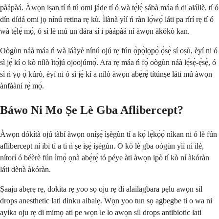
pàápàá. Àwọn iṣan tí ń tú omi jáde tí ó wà tẹ́lẹ̀ sábà máa ń di aláìlè, tí ó
dín dídá omi jọ nínú retina rẹ kù. Ìlànà yìí ń ràn lọ́wọ́ láti pa rírí rẹ tí ó
wà tẹ́lẹ̀ mọ́, ó sì lè mú un dára sí i pàápàá ní àwọn àkókò kan.
Oògùn náà máa ń wà láàyè nínú ojú rẹ fún ọ̀pọ̀lọpọ̀ ọ̀sẹ̀ sí oṣù, èyí ni ó
sì jẹ́ kí o kò nílò ìtọ́jú ojoojúmọ́. Ara rẹ máa ń fọ́ oògùn náà lẹ́sẹ̀-ẹ́sẹ̀, ó
sì ń yọ ọ́ kúrò, èyí ni ó sì jẹ́ kí a nílò àwọn abẹ́rẹ́ títúnṣe láti mú àwọn
ànfààní rẹ̀ mọ́.
Báwo Ni Mo Ṣe Lè Gba Aflibercept?
Àwọn dókítà ojú tàbí àwọn oníṣẹ́ ìṣègùn tí a kọ́ lẹ́kọ̀ọ́ nìkan ni ó lè fún
aflibercept ní ibi tí a ti ń ṣe iṣẹ́ ìṣègùn. O kò lè gba oògùn yìí ní ilé,
nítorí ó béèrè fún ìmọ̀ ọnà abẹ́rẹ́ tó péye àti àwọn ipò tí kò ní àkóràn
láti dènà àkóràn.
Ṣaaju abẹrẹ rẹ, dokita rẹ yoo sọ oju rẹ di alailagbara pẹlu awọn sil
drops anesthetic lati dinku aibalẹ. Wọn yoo tun sọ agbegbe ti o wa ni
ayika oju rẹ di mimọ ati pe wọn le lo awọn sil drops antibiotic lati