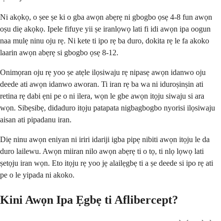
Ni akọkọ, o ṣee ṣe ki o gba awọn abẹrẹ ni gbogbo ọsẹ 4-8 fun awọn
oṣu diẹ akọkọ. Ipele fifuye yii ṣe iranlọwọ lati fi idi awọn ipa oogun
naa mulẹ ninu oju rẹ. Ni kete ti ipo rẹ ba duro, dokita rẹ le fa akoko
laarin awọn abẹrẹ si gbogbo ọsẹ 8-12.
Onimọran oju rẹ yoo ṣe atẹle ilọsiwaju rẹ nipasẹ awọn idanwo oju
deede ati awọn idanwo aworan. Ti iran rẹ ba wa ni iduroṣinṣin ati
retina rẹ dabi ẹni pe o ni ilera, wọn le gbe awọn itọju siwaju si ara
wọn. Sibẹsibẹ, didaduro itọju patapata nigbagbogbo nyorisi ilọsiwaju
aisan ati pipadanu iran.
Diẹ ninu awọn eniyan ni iriri idariji igba pipẹ nibiti awọn itọju le da
duro lailewu. Awọn miiran nilo awọn abẹrẹ ti o tọ, ti nlọ lọwọ lati
ṣetọju iran wọn. Eto itọju rẹ yoo jẹ alailẹgbẹ ti a ṣe deede si ipo rẹ ati
pe o le yipada ni akoko.
Kini Awọn Ipa Ẹgbẹ ti Aflibercept?