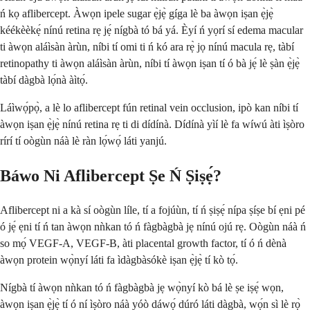
ń kọ aflibercept. Àwọn ipele sugar ẹ̀jẹ̀ gíga lè ba àwọn iṣan ẹ̀jẹ̀
kéékèèkẹ́ nínú retina rẹ jẹ́ nígbà tó bá yá. Èyí ń yọrí sí edema macular
ti àwọn aláìsàn àrùn, níbi tí omi ti ń kó ara rẹ̀ jọ nínú macula rẹ, tàbí
retinopathy ti àwọn aláìsàn àrùn, níbi tí àwọn iṣan tí ó bà jẹ́ lè ṣàn ẹ̀jẹ̀
tàbí dàgbà lọ́nà àìtọ́.
Láìwọ́pọ̀, a lè lo aflibercept fún retinal vein occlusion, ipò kan níbi tí
àwọn iṣan ẹ̀jẹ̀ nínú retina rẹ ti di dídínà. Dídínà yìí lè fa wíwú àti ìṣòro
rírí tí oògùn náà lè ràn lọ́wọ́ láti yanjú.
Báwo Ni Aflibercept Ṣe Ń Ṣiṣẹ́?
Aflibercept ni a kà sí oògùn líle, tí a fojúùn, tí ń ṣiṣẹ́ nípa ṣíṣe bí ẹni pé
ó jẹ́ ẹni tí ń tan àwọn nǹkan tó ń fàgbàgbà jẹ nínú ojú rẹ. Oògùn náà ń
so mọ́ VEGF-A, VEGF-B, àti placental growth factor, tí ó ń dènà
àwọn protein wọ̀nyí láti fa ìdàgbàsókè iṣan ẹ̀jẹ̀ tí kò tọ́.
Nígbà tí àwọn nǹkan tó ń fàgbàgbà jẹ wọ̀nyí kò bá lè ṣe iṣẹ́ wọn,
àwọn iṣan ẹ̀jẹ̀ tí ó ní ìṣòro náà yóò dáwọ́ dúró láti dàgbà, wọ́n sì lè rọ̀