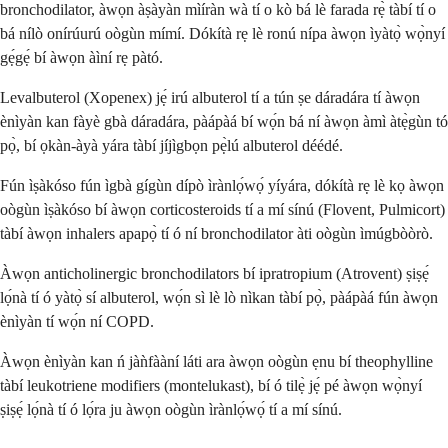
bronchodilator, àwọn àṣàyàn mìíràn wà tí o kò bá lè farada rẹ̀ tàbí tí o
bá nílò onírúurú oògùn mímí. Dókítà rẹ lè ronú nípa àwọn ìyàtọ̀ wọ̀nyí
gẹ́gẹ́ bí àwọn àìní rẹ pàtó.
Levalbuterol (Xopenex) jẹ́ irú albuterol tí a tún ṣe dáradára tí àwọn
ènìyàn kan fàyè gbà dáradára, pàápàá bí wọ́n bá ní àwọn àmì àtẹ̀gùn tó
pọ̀, bí ọkàn-àyà yára tàbí jíjìgbọn pẹ̀lú albuterol déédé.
Fún ìṣàkóso fún ìgbà gígùn dípò ìrànlọ́wọ́ yíyára, dókítà rẹ lè kọ àwọn
oògùn ìṣàkóso bí àwọn corticosteroids tí a mí sínú (Flovent, Pulmicort)
tàbí àwọn inhalers apapọ̀ tí ó ní bronchodilator àti oògùn ìmúgbòòrò.
Àwọn anticholinergic bronchodilators bí ipratropium (Atrovent) ṣiṣẹ́
lọ́nà tí ó yàtọ̀ sí albuterol, wọ́n sì lè lò nìkan tàbí pọ̀, pàápàá fún àwọn
ènìyàn tí wọ́n ní COPD.
Àwọn ènìyàn kan ń jàǹfààní láti ara àwọn oògùn ẹnu bí theophylline
tàbí leukotriene modifiers (montelukast), bí ó tilẹ̀ jẹ́ pé àwọn wọ̀nyí
ṣiṣẹ́ lọ́nà tí ó lọ́ra ju àwọn oògùn ìrànlọ́wọ́ tí a mí sínú.