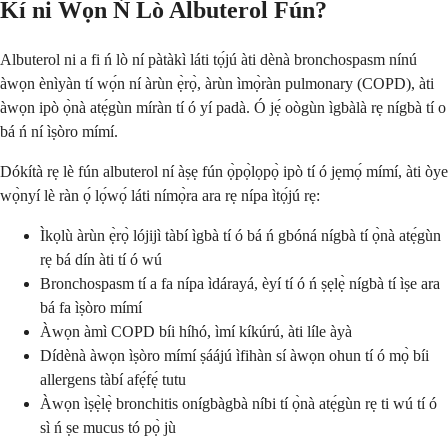
Kí ni Wọ́n Ń Lò Albuterol Fún?
Albuterol ni a fi ń lò ní pàtàkì láti tọ́jú àti dènà bronchospasm nínú
àwọn ènìyàn tí wọ́n ní àrùn ẹ̀rọ̀, àrùn ìmọ̀ràn pulmonary (COPD), àti
àwọn ipò ọ̀nà atẹ́gùn míràn tí ó yí padà. Ó jẹ́ oògùn ìgbàlà rẹ nígbà tí o
bá ń ní ìṣòro mímí.
Dókítà rẹ lè fún albuterol ní àṣẹ fún ọ̀pọ̀lọpọ̀ ipò tí ó jẹmọ́ mímí, àti òye
wọ̀nyí lè ràn ọ́ lọ́wọ́ láti nímọ̀ra ara rẹ nípa ìtọ́jú rẹ:
Ìkọlù àrùn ẹ̀rọ̀ lójijì tàbí ìgbà tí ó bá ń gbóná nígbà tí ọ̀nà atẹ́gùn
rẹ bá dín àti tí ó wú
Bronchospasm tí a fa nípa ìdárayá, èyí tí ó ń ṣẹlẹ̀ nígbà tí ìṣe ara
bá fa ìṣòro mímí
Àwọn àmì COPD bíi híhó, ìmí kíkúrú, àti líle àyà
Dídènà àwọn ìṣòro mímí ṣáájú ìfihàn sí àwọn ohun tí ó mọ̀ bíi
allergens tàbí afẹ́fẹ́ tutu
Àwọn ìṣẹ̀lẹ̀ bronchitis onígbàgbà níbi tí ọ̀nà atẹ́gùn rẹ ti wú tí ó
sì ń ṣe mucus tó pọ̀ jù