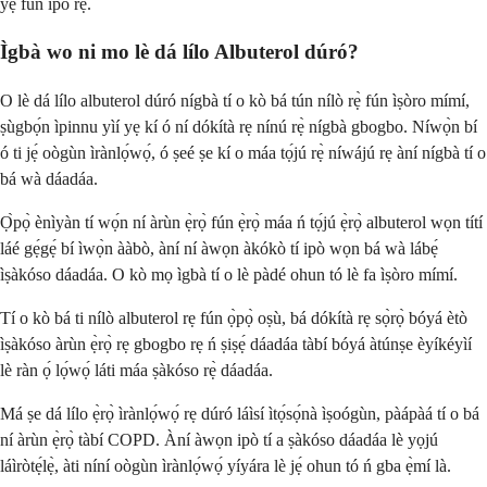
yẹ fún ipò rẹ.
Ìgbà wo ni mo lè dá lílo Albuterol dúró?
O lè dá lílo albuterol dúró nígbà tí o kò bá tún nílò rẹ̀ fún ìṣòro mímí,
ṣùgbọ́n ìpinnu yìí yẹ kí ó ní dókítà rẹ nínú rẹ̀ nígbà gbogbo. Níwọ̀n bí
ó ti jẹ́ oògùn ìrànlọ́wọ́, ó ṣeé ṣe kí o máa tọ́jú rẹ̀ níwájú rẹ àní nígbà tí o
bá wà dáadáa.
Ọ̀pọ̀ ènìyàn tí wọ́n ní àrùn ẹ̀rọ̀ fún ẹ̀rọ̀ máa ń tọ́jú ẹ̀rọ̀ albuterol wọn títí
láé gẹ́gẹ́ bí ìwọ̀n ààbò, àní ní àwọn àkókò tí ipò wọn bá wà lábẹ́
ìṣàkóso dáadáa. O kò mọ ìgbà tí o lè pàdé ohun tó lè fa ìṣòro mímí.
Tí o kò bá ti nílò albuterol rẹ fún ọ̀pọ̀ oṣù, bá dókítà rẹ sọ̀rọ̀ bóyá ètò
ìṣàkóso àrùn ẹ̀rọ̀ rẹ gbogbo rẹ ń ṣiṣẹ́ dáadáa tàbí bóyá àtúnṣe èyíkéyìí
lè ràn ọ́ lọ́wọ́ láti máa ṣàkóso rẹ̀ dáadáa.
Má ṣe dá lílo ẹ̀rọ̀ ìrànlọ́wọ́ rẹ dúró láìsí ìtọ́sọ́nà ìṣoógùn, pàápàá tí o bá
ní àrùn ẹ̀rọ̀ tàbí COPD. Àní àwọn ipò tí a ṣàkóso dáadáa lè yọjú
láìròtẹ́lẹ̀, àti níní oògùn ìrànlọ́wọ́ yíyára lè jẹ́ ohun tó ń gba ẹ̀mí là.