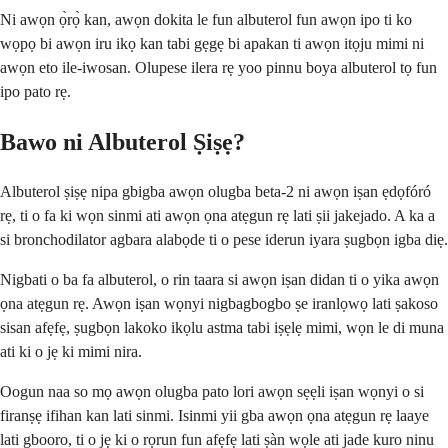
Ni awọn ọ̀rọ̀ kan, awọn dokita le fun albuterol fun awọn ipo ti ko
wọpọ bi awọn iru ikọ kan tabi gẹgẹ bi apakan ti awọn itọju mimi ni
awọn eto ile-iwosan. Olupese ilera rẹ yoo pinnu boya albuterol tọ fun
ipo pato rẹ.
Bawo ni Albuterol Ṣiṣẹ?
Albuterol ṣiṣẹ nipa gbigba awọn olugba beta-2 ni awọn iṣan ẹdọfóró
rẹ, ti o fa ki wọn sinmi ati awọn ọna atẹgun rẹ lati ṣii jakejado. A ka a
si bronchodilator agbara alabọde ti o pese iderun iyara ṣugbọn igba diẹ.
Nigbati o ba fa albuterol, o rin taara si awọn iṣan didan ti o yika awọn
ọna atẹgun rẹ. Awọn iṣan wọnyi nigbagbogbo ṣe iranlọwọ lati ṣakoso
sisan afẹfẹ, ṣugbọn lakoko ikọlu astma tabi iṣẹlẹ mimi, wọn le di muna
ati ki o jẹ ki mimi nira.
Oogun naa so mọ awọn olugba pato lori awọn sẹẹli iṣan wọnyi o si
firanṣẹ ifihan kan lati sinmi. Isinmi yii gba awọn ọna atẹgun rẹ laaye
lati gbooro, ti o jẹ ki o rọrun fun afẹfẹ lati ṣàn wọle ati jade kuro ninu