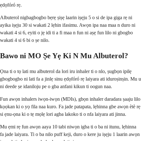
ẹdọfóró rẹ.
Albuterol nigbagbogbo bẹrẹ ṣiṣẹ laarin iṣẹju 5 o si de ipa giga rẹ ni
ayika iṣẹju 30 si wakati 2 lẹhin ifasimu. Awọn ipa naa maa n duro ni
wakati 4 si 6, eyiti o jẹ idi ti a fi maa n fun ni aṣẹ fun lilo ni gbogbo
wakati 4 si 6 bi o ṣe nilo.
Bawo ni MO Ṣe Yẹ Ki N Mu Albuterol?
Ọna ti o tọ lati mu albuterol da lori iru inhaler ti o nlo, ṣugbọn ipilẹ
gbogbogbo ni lati fa a jinlẹ sinu ẹdọfóró rẹ laiyara ati iduroṣinṣin. Mu u
ni deede ṣe idaniloju pe o gba anfani kikun ti oogun naa.
Fun awọn inhalers iwọn-iwọn (MDIs), gbọn inhaler daradara ṣaaju lilo
kọọkan ki o yọ fila naa kuro. Fa jade patapata, lẹhinna gbe awọn ètè rẹ
si ẹnu-ọna ki o tẹ mọlẹ lori agba lakoko ti o nfa laiyara ati jinna.
Mu ẹmi rẹ fun awọn aaya 10 tabi niwọn igba ti o ba ni itunu, lẹhinna
fa jade laiyara. Ti o ba nilo puff keji, duro o kere ju iṣẹju 1 laarin awọn