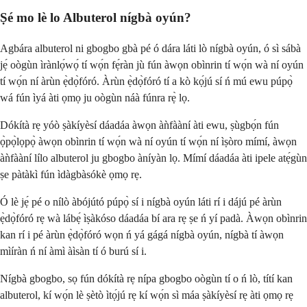
Ṣé mo lè lo Albuterol nígbà oyún?
Agbára albuterol ni gbogbo gbà pé ó dára láti lò nígbà oyún, ó sì sábà
jẹ́ oògùn ìrànlọ́wọ́ tí wọ́n fẹ́ràn jù fún àwọn obìnrin tí wọ́n wà ní oyún
tí wọ́n ní àrùn ẹ̀dọ̀fóró. Àrùn ẹ̀dọ̀fóró tí a kò kọ́jú sí ń mú ewu púpọ̀
wá fún ìyá àti ọmọ ju oògùn náà fúnra rẹ̀ lọ.
Dókítà rẹ yóò ṣàkíyèsí dáadáa àwọn àǹfààní àti ewu, ṣùgbọ́n fún
ọ̀pọ̀lọpọ̀ àwọn obìnrin tí wọ́n wà ní oyún tí wọ́n ní ìṣòro mímí, àwọn
àǹfààní lílo albuterol ju gbogbo àníyàn lọ. Mímí dáadáa àti ipele atẹ́gùn
ṣe pàtàkì fún ìdàgbàsókè ọmọ rẹ.
Ó lè jẹ́ pé o nílò àbójútó púpọ̀ sí i nígbà oyún láti rí i dájú pé àrùn
ẹ̀dọ̀fóró rẹ wà lábẹ́ ìṣàkóso dáadáa bí ara rẹ ṣe ń yí padà. Àwọn obìnrin
kan rí i pé àrùn ẹ̀dọ̀fóró wọn ń yá gágá nígbà oyún, nígbà tí àwọn
mìíràn ń ní àmì àìsàn tí ó burú sí i.
Nígbà gbogbo, sọ fún dókítà rẹ nípa gbogbo oògùn tí o ń lò, títí kan
albuterol, kí wọ́n lè ṣètò ìtọ́jú rẹ kí wọ́n sì máa ṣàkíyèsí rẹ àti ọmọ rẹ