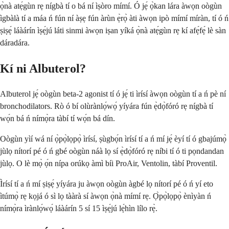
ọ̀nà atẹ́gùn rẹ nígbà tí o bá ní ìṣòro mímí. Ó jẹ́ ọ̀kan lára ​​àwọn oògùn
ìgbàlà tí a máa ń fún ní àṣẹ fún àrùn ẹ̀rọ̀ àti àwọn ipò mímí míràn, tí ó ń
ṣiṣẹ́ láàárín ìṣẹ́jú láti sinmi àwọn iṣan yíká ọ̀nà atẹ́gùn rẹ kí afẹ́fẹ́ lè sàn
dáradára.
Kí ni Albuterol?
Albuterol jẹ́ oògùn beta-2 agonist tí ó jẹ́ ti ìrísí àwọn oògùn tí a ń pè ní
bronchodilators. Rò ó bí olùrànlọ́wọ́ yíyára fún ẹ̀dọ̀fóró rẹ nígbà tí
wọ́n bá ń nímọ̀ra tàbí tí wọ́n bá dín.
Oògùn yìí wá ní ọ̀pọ̀lọpọ̀ ìrísí, ṣùgbọ́n ìrísí tí a ń mí jẹ́ èyí tí ó gbajúmọ̀
jùlọ nítorí pé ó ń gbé oògùn náà lọ sí ẹ̀dọ̀fóró rẹ níbi tí ó ti pọndandan
jùlọ. O lè mọ̀ ọ́n nípa orúkọ àmì bíi ProAir, Ventolin, tàbí Proventil.
Ìrísí tí a ń mí ṣiṣẹ́ yíyára ju àwọn oògùn àgbé lọ nítorí pé ó ń yí eto
ìtúmọ̀ rẹ kọjá ó sì lọ tààrà sí àwọn ọ̀nà mímí rẹ. Ọ̀pọ̀lọpọ̀ ènìyàn ń
nímọ̀ra ìrànlọ́wọ́ láàárín 5 sí 15 ìṣẹ́jú lẹ́hìn lílo rẹ̀.