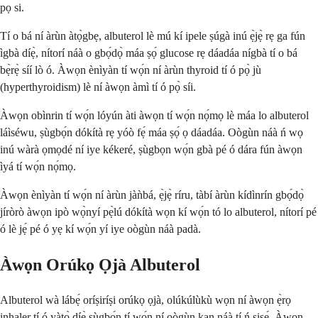
pọ si.
Tí o bá ní àrùn àtọ̀gbẹ, albuterol lè mú kí ipele ṣúgà inú ẹ̀jẹ̀ rẹ ga fún
ìgbà díẹ̀, nítorí náà o gbọ́dọ̀ máa ṣọ́ glucose rẹ dáadáa nígbà tí o bá
bẹ̀rẹ̀ síí lò ó. Àwọn ènìyàn tí wọ́n ní àrùn thyroid tí ó pọ̀ jù
(hyperthyroidism) lè ní àwọn àmì tí ó pọ̀ síi.
Àwọn obìnrin tí wọ́n lóyún àti àwọn tí wọ́n nọ́mọ lè máa lo albuterol
láìséwu, ṣùgbọ́n dókítà rẹ yóò fẹ́ máa ṣọ́ ọ dáadáa. Oògùn náà ń wọ
inú wàrà ọmọdé ní iye kékeré, ṣùgbọn wọ́n gbà pé ó dára fún àwọn
ìyá tí wọ́n nọ́mọ.
Àwọn ènìyàn tí wọ́n ní àrùn jàǹbá, ẹ̀jẹ̀ ríru, tàbí àrùn kídìnrín gbọ́dọ̀
jíròrò àwọn ipò wọ̀nyí pẹ̀lú dókítà wọn kí wọ́n tó lo albuterol, nítorí pé
ó lè jẹ́ pé ó yẹ kí wọ́n yí iye oògùn náà padà.
Àwọn Orúkọ Ọjà Albuterol
Albuterol wà lábẹ́ oríṣiríṣi orúkọ ọjà, olúkúlùkù wọn ní àwọn ẹ̀rọ
inhaler tí ó yàtọ̀ díẹ̀ ṣùgbọ́n tí wọ́n ní oògùn kan náà tí ń ṣiṣẹ́. Àwọn