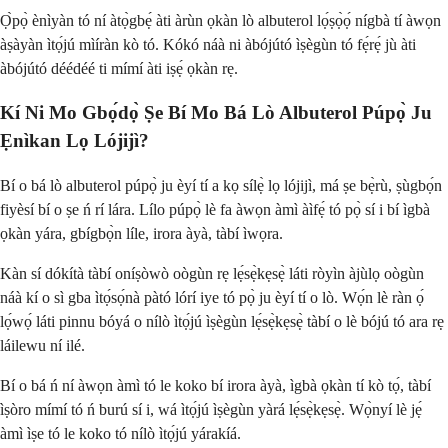
Ọ̀pọ̀ ènìyàn tó ní àtọ̀gbẹ́ àti àrùn ọkàn lò albuterol lọ́ṣọ̀ọ́ nígbà tí àwọn
àṣàyàn ìtọ́jú mìíràn kò tó. Kókó náà ni àbójútó ìṣègùn tó fẹ́rẹ́ jù àti
àbójútó déédéé ti mímí àti iṣẹ́ ọkàn rẹ.
Kí Ni Mo Gbọ́dọ̀ Ṣe Bí Mo Bá Lò Albuterol Púpọ̀ Ju
Ẹnìkan Lọ Lójijì?
Bí o bá lò albuterol púpọ̀ ju èyí tí a kọ sílẹ̀ lọ lójijì, má ṣe bẹ̀rù, ṣùgbọ́n
fiyèsí bí o ṣe ń rí lára. Lílo púpọ̀ lè fa àwọn àmì àìfẹ́ tó pọ̀ sí i bí ìgbà
ọkàn yára, gbígbọ̀n líle, irora àyà, tàbí ìwọra.
Kàn sí dókítà tàbí oníṣòwò oògùn rẹ lẹ́sẹ̀kẹsẹ̀ láti ròyìn àjùlọ oògùn
náà kí o sì gba ìtọ́sọ́nà pàtó lórí iye tó pọ̀ ju èyí tí o lò. Wọ́n lè ràn ọ́
lọ́wọ́ láti pinnu bóyá o nílò ìtọ́jú ìṣègùn lẹ́sẹ̀kẹsẹ̀ tàbí o lè bójú tó ara rẹ
láilewu ní ilé.
Bí o bá ń ní àwọn àmì tó le koko bí irora àyà, ìgbà ọkàn tí kò tọ́, tàbí
ìṣòro mímí tó ń burú sí i, wá ìtọ́jú ìṣègùn yàrá lẹ́sẹ̀kẹsẹ̀. Wọ̀nyí lè jẹ́
àmì ìṣe tó le koko tó nílò ìtọ́jú yárakíá.