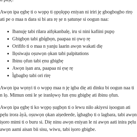
Awọn ipa ẹgbẹ ti o wọpọ ti ọpọlọpọ eniyan ni iriri jẹ gbogbogbo rirọ
ati pe o maa n dara si bi ara rẹ ṣe n ṣatunṣe si oogun naa:
Ibanujẹ tabi rilara aifọkanbalẹ, iru si nini kafiini pupọ
Gbigbọn tabi gbígbọn, paapaa ni ọwọ rẹ
Orififo ti o maa n yanju laarin awọn wakati diẹ
Ilọsiwaju oṣuwọn ọkan tabi palpitations
Ibinu ọfun tabi ẹnu gbigbẹ
Awọn iṣan ara, paapaa ni ẹsẹ rẹ
Ìgbagbọ tabi ori rirẹ
Awọn ipa wọnyi ti o wọpọ maa n jẹ igba diẹ ati dinku bi oogun naa ti
n lọ. Mimun omi le ṣe iranlọwọ fun ẹnu gbigbẹ ati ibinu ọfun.
Awọn ipa ẹgbẹ ti ko wọpọ ṣugbọn ti o lewu nilo akiyesi iṣoogun ati
pẹlu irora àyà, oṣuwọn ọkan aiṣedeede, ìgbagbọ ti o lagbara, tabi awọn
iṣoro mimi ti o buru si. Diẹ ninu awọn eniyan le ni awọn aati inira pẹlu
awọn aami aisan bii sisu, wiwu, tabi iṣoro gbigbe.