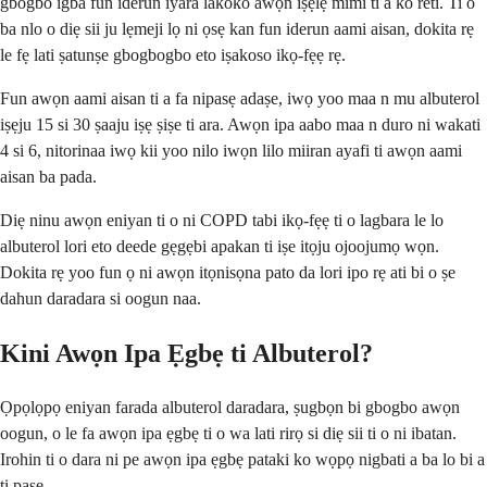
gbogbo igba fun iderun iyara lakoko awọn iṣẹlẹ mimi ti a ko reti. Ti o
ba nlo o diẹ sii ju lẹmeji lọ ni ọsẹ kan fun iderun aami aisan, dokita rẹ
le fẹ lati ṣatunṣe gbogbogbo eto iṣakoso ikọ-fẹẹ rẹ.
Fun awọn aami aisan ti a fa nipasẹ adaṣe, iwọ yoo maa n mu albuterol
iṣẹju 15 si 30 ṣaaju iṣẹ ṣiṣe ti ara. Awọn ipa aabo maa n duro ni wakati
4 si 6, nitorinaa iwọ kii yoo nilo iwọn lilo miiran ayafi ti awọn aami
aisan ba pada.
Diẹ ninu awọn eniyan ti o ni COPD tabi ikọ-fẹẹ ti o lagbara le lo
albuterol lori eto deede gẹgẹbi apakan ti iṣe itọju ojoojumọ wọn.
Dokita rẹ yoo fun ọ ni awọn itọnisọna pato da lori ipo rẹ ati bi o ṣe
dahun daradara si oogun naa.
Kini Awọn Ipa Ẹgbẹ ti Albuterol?
Ọpọlọpọ eniyan farada albuterol daradara, ṣugbọn bi gbogbo awọn
oogun, o le fa awọn ipa ẹgbẹ ti o wa lati rirọ si diẹ sii ti o ni ibatan.
Irohin ti o dara ni pe awọn ipa ẹgbẹ pataki ko wọpọ nigbati a ba lo bi a
ti paṣẹ.