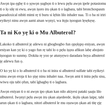
Awọn ipa ẹgbẹ ti o ṣọwọn ṣugbọn ti o lewu pẹlu awọn ipele potasiomu
ti o lọ silẹ ni ewu, awọn iṣoro iru ọkan ti o lagbara, tabi bronchospasm
paradoxical nibiti mimi rẹ ti buru si lẹhin lilo inhaler naa. Ti o ba ni iriri
eyikeyi ninu awọn aami aisan wọnyi, wa itọju iṣoogun lẹsẹkẹsẹ.
Ta ni Ko yẹ ki o Mu Albuterol?
Lakoko ti albuterol jẹ ailewu ni gbogbogbo fun ọpọlọpọ eniyan, awọn
eniyan kan yẹ ki o yago fun rẹ tabi lo o pẹlu iṣọra afikun labẹ abojuto
iṣoogun to sunmọ. Dokita rẹ yoo ṣe atunyẹwo daradara boya albuterol
jẹ ailewu fun ọ.
O ko yẹ ki o lo albuterol ti o ba ni inira si albuterol sulfate tabi eyikeyi
ninu awọn eroja ti ko ṣiṣẹ ninu inhaler naa. Awọn ami ti inira pẹlu sisu,
wiwu oju tabi ọfun, tabi ìgbagbọ ti o lagbara.
Awọn eniyan ti o ni awọn ipo ọkan kan nilo akiyesi pataki ṣaaju lilo
albuterol. Iwọnyi pẹlu awọn iru ọkan aiṣedeede, ikọlu ọkan laipẹ, tabi
arun ọkan ti o lagbara, nitori albuterol le mu oṣuwọn ọkan ati titẹ ẹjẹ