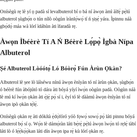
Onísègù rẹ lè yí ọ padà sí levalbuterol bí o bá ní àwọn àmì àìfẹ́ pẹ̀lú
albuterol ṣùgbọ́n o tún nílò oògùn ìrànlọ́wọ́ tí ń ṣiṣẹ́ yára. Ìpinnu náà
gbọ́dọ̀ máa wà lórí ìdáhùn àti ìfaradà rẹ.
Àwọn Ìbéèrè Tí A Ń Béèrè Lọ́pọ̀ Ìgbà Nípa
Albuterol
Ṣé Albuterol Lòóótọ́ Ló Bóòrọ̀ Fún Àrùn Ọkàn?
Albuterol lè ṣee lò láìséwu nínú àwọn ènìyàn tó ní àrùn ọkàn, ṣùgbọ́n
ó béèrè fún àbójútó tó dára àti bóyá yíyí ìwọ̀n oògùn padà. Oògùn náà
lè mú kí ìwọ̀n ọkàn àti ẹ̀jẹ̀ pọ̀ sí i, èyí tó lè dààmú àwọn ènìyàn tó ní
àwọn ipò ọkàn tẹ́lẹ̀.
Onísègù ọkàn rẹ àti dókítà ẹ̀dọ̀fóró yóò fọwọ́ sowọ́ pọ̀ láti pinnu bóyá
albuterol bọ́ sí ọ. Wọ́n lè dámọ̀ràn láti bẹ̀rẹ̀ pẹ̀lú àwọn ìwọ̀n tó rẹlẹ̀ tàbí
láti lò ó lẹ́ẹ̀kọ̀ọ̀kan láti dín àwọn ipa rẹ̀ kù lórí ọkàn rẹ.