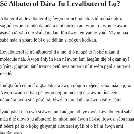
Ṣé Albuterol Dára Ju Levalbuterol Lọ?
Albuterol àti levalbuterol jẹ́ àwọn bronchodilators tó múná dóko,
ṣùgbọ́n wọn kò nílò dáradára tàbí burú ju ara wọn lọ - wọ́n jẹ́ àwọn
àṣàyàn tó yàtọ̀ tí ó ṣiṣẹ́ dáradára fún àwọn ènìyàn tó yàtọ̀. Yíyan náà
sábà máa ń gbára lé bí o ṣe dáhùn sí oògùn kọ̀ọ̀kan.
Levalbuterol jẹ́ irú albuterol tí a mọ́, tí ó ní apá tó ń ṣiṣẹ́ nìkan ti
molecule náà. Àwọn ènìyàn kan ní àwọn àmì àtẹ̀gùn díẹ̀ bí ọkàn-àyà
yíyára, jíjìgbọn, tàbí tremor pẹ̀lú levalbuterol ní ìfiwéra pẹ̀lú albuterol
déédé.
Ìmúgbòòrò èémí tí o gbà láti ara àwọn oògùn méjèèjì sábà máa ń jọra.
Àwọn ìwádìí fi hàn pé àwọn oògùn méjèèjì ń ṣí àwọn ọ̀nà èémí
dáradára, wọ́n sì ń pèsè ìrànlọ́wọ́ tó jọra láti ara àwọn ìṣòro èémí.
Ìyàtọ̀ pàtàkì náà wá sí àwọn àmì àtẹ̀gùn àti iye owó. Levalbuterol sábà
máa ń jẹ́ olówó ju albuterol lọ, nítorí náà àwọn ilé-iṣẹ́ ìfọwọ́sí sábà máa
ń béèrè pé kí o kọ́kọ́ gbìyànjú albuterol àyàfi bí o bá ní àwọn àmì
àtẹ̀gùn pàtó.