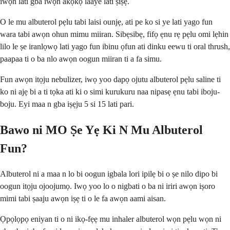
iwọn lati gba iwọn akọkọ laaye lati ṣiṣẹ.
O le mu albuterol pẹlu tabi laisi ounjẹ, ati pe ko si ye lati yago fun
wara tabi awọn ohun mimu miiran. Sibẹsibẹ, fifọ ẹnu rẹ pẹlu omi lẹhin
lilo le ṣe iranlọwọ lati yago fun ibinu ọfun ati dinku eewu ti oral thrush,
paapaa ti o ba nlo awọn oogun miiran ti a fa simu.
Fun awọn itọju nebulizer, iwọ yoo dapọ ojutu albuterol pẹlu saline ti
ko ni ajẹ bi a ti tọka ati ki o simi kurukuru naa nipasẹ ẹnu tabi iboju-
boju. Eyi maa n gba iṣẹju 5 si 15 lati pari.
Bawo ni MO Ṣe Yẹ Ki N Mu Albuterol
Fun?
Albuterol ni a maa n lo bi oogun igbala lori ipilẹ bi o ṣe nilo dipo bi
oogun itọju ojoojumọ. Iwọ yoo lo o nigbati o ba ni iriri awọn iṣoro
mimi tabi ṣaaju awọn iṣẹ ti o le fa awọn aami aisan.
Ọpọlọpọ eniyan ti o ni ikọ-fẹẹ mu inhaler albuterol wọn pẹlu wọn ni