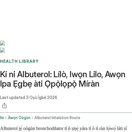
Benchmarks
Stories
FAQ
Sign up / Log in
HEALTH LIBRARY
Kí ni Albuterol: Lílò, Iwọn Lilo, Awọn
Ipa Ẹgbẹ àti Ọ̀pọ̀lọpọ̀ Míràn
Last updated
3 Oṣù Ìgbé 2026
Ilé
Àwọn Òògùn
Albuterol Inhalation Route
Albuterol jẹ́ oògùn bronchodilator tí ń ṣiṣẹ́ yára tí ó ń ràn lọ́wọ́ láti ṣí