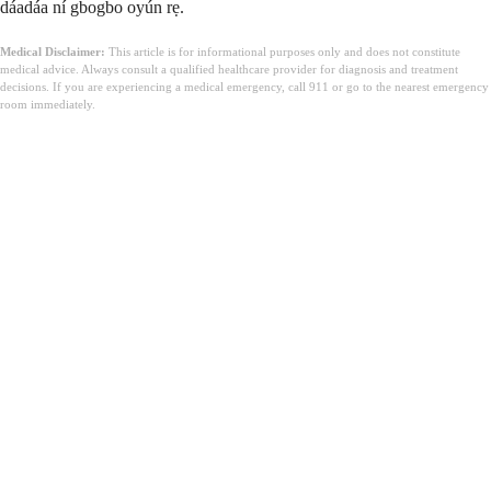
dáadáa ní gbogbo oyún rẹ.
Medical Disclaimer:
This article is for informational purposes only and does not constitute
medical advice. Always consult a qualified healthcare provider for diagnosis and treatment
decisions. If you are experiencing a medical emergency, call 911 or go to the nearest emergency
room immediately.