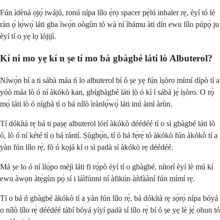
Fún ìdènà ọjọ́ iwájú, ronú nípa lílo ẹ̀rọ spacer pẹ̀lú inhaler rẹ, èyí tó lè
ràn ọ́ lọ́wọ́ láti gba ìwọ̀n oògùn tó wà ní ìbámu àti dín ewu lílo púpọ̀ ju
èyí tí o yẹ lọ lójijì.
Kí ni mo yẹ kí n ṣe tí mo bá gbàgbé láti lò Albuterol?
Níwọ̀n bí a ti sábà máa ń lo albuterol bí ó ṣe yẹ fún ìṣòro mímí dípò tí a
yóò máa lò ó ní àkókò kan, gbígbàgbé láti lò ó kì í sábà jẹ́ ìṣòro. O rọ̀
mọ́ láti lò ó nígbà tí o bá nílò ìrànlọ́wọ́ láti inú àmì àrùn.
Tí dókítà rẹ bá ti paṣẹ albuterol lórí àkókò déédéé tí o sì gbàgbé láti lò
ó, lò ó ní kété tí o bá rántí. Ṣùgbọ́n, tí ó bá fẹ́rẹ̀ tó àkókò fún àkókò tí a
yàn fún lílo rẹ̀, fò ó kọjá kí o sì padà sí àkókò rẹ déédéé.
Má ṣe lo ó ní ìlọ́po méjì láti fi rọ́pò èyí tí o gbàgbé, nítorí èyí lè mú kí
ewu àwọn àtẹ̀gùn pọ̀ sí i láìfúnni ní àfikún àǹfààní fún mímí rẹ.
Tí o bá ń gbàgbé àkókò tí a yàn fún lílo rẹ̀, bá dókítà rẹ sọ̀rọ̀ nípa bóyá
o nílò lílo rẹ̀ déédéé tàbí bóyá yíyí padà sí lílo rẹ̀ bí ó ṣe yẹ lè jẹ́ ohun tó