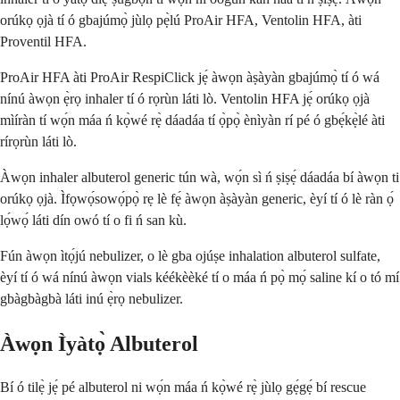
orúkọ ọjà tí ó gbajúmọ̀ jùlọ pẹ̀lú ProAir HFA, Ventolin HFA, àti
Proventil HFA.
ProAir HFA àti ProAir RespiClick jẹ́ àwọn àṣàyàn gbajúmọ̀ tí ó wá
nínú àwọn ẹ̀rọ inhaler tí ó rọrùn láti lò. Ventolin HFA jẹ́ orúkọ ọjà
mìíràn tí wọ́n máa ń kọ̀wé rẹ̀ dáadáa tí ọ̀pọ̀ ènìyàn rí pé ó gbẹ́kẹ̀lé àti
rírọrùn láti lò.
Àwọn inhaler albuterol generic tún wà, wọ́n sì ń ṣiṣẹ́ dáadáa bí àwọn ti
orúkọ ọjà. Ìfọwọ́sowọ́pọ̀ rẹ lè fẹ́ àwọn àṣàyàn generic, èyí tí ó lè ràn ọ́
lọ́wọ́ láti dín owó tí o fi ń san kù.
Fún àwọn ìtọ́jú nebulizer, o lè gba ojúṣe inhalation albuterol sulfate,
èyí tí ó wá nínú àwọn vials kéékèèké tí o máa ń pọ̀ mọ́ saline kí o tó mí
gbàgbàgbà láti inú ẹ̀rọ nebulizer.
Àwọn Ìyàtọ̀ Albuterol
Bí ó tilẹ̀ jẹ́ pé albuterol ni wọ́n máa ń kọ̀wé rẹ̀ jùlọ gẹ́gẹ́ bí rescue