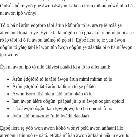
Oníṣẹ́ abẹ́ rẹ yóò gbé àwọn àṣàyàn ìṣàkóso irora mìíràn yẹ̀wọ́ bí o bá
ní àwọn ipò wọ̀nyí.
Tó o bá ní àrùn ẹ̀dọ̀fóró tàbí àrùn kídìnrín tó le, ara rẹ lè máà ṣe
alfentanil lọ́nà tó yẹ. Èyí lè fa kí oògùn náà gba àkókò púpọ̀ ju bí a ṣe
rò lọ tàbí kí ó fa àwọn àtúmọ̀ tó pọ̀ sí i. Ẹgbẹ́ ìlera rẹ lè yan àwọn
oògùn tó yàtọ̀ tàbí kí wọ́n tún ìwọ̀n oògùn ṣe dáadáa bí o bá ní àwọn
ipò wọ̀nyí.
Èyí ni àwọn ipò tó nílò àkíyèsí pàtàkì kí a tó lo alfentanil:
Àrùn ẹ̀dọ̀fóró tó le tàbí àwọn àrùn mímí mìíràn tó le
Àrùn ẹ̀dọ̀fóró tàbí àrùn kídìnrín tó ṣe pàtàkì
Àwọn ìṣòro ìrísí ọkàn tàbí àrùn ọkàn tó le
Ìtàn àwọn àlérè oògùn, pàápàá jù lọ sí àwọn oògùn opioid
Lílo àwọn oògùn kan lọ́wọ́lọ́wọ́ tí ó bá opioid lò pọ̀
Ìyún tàbí ọmú-ọmọ (nílò ìwádìí dáadáa)
Ẹgbẹ́ ìlera rẹ yóò wọn àwọn kókó wọ̀nyí pẹ̀lú àwọn àǹfààní lílo
alfentanil fún ipò rẹ pàtó. Nígbà mìíràn àwọn àǹfààní náà ju ewu lọ,