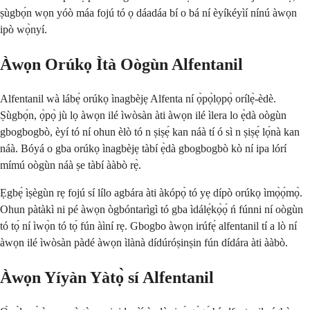
ṣùgbọ́n wọn yóò máa fojú tó ọ dáadáa bí o bá ní èyíkéyìí nínú àwọn
ipò wọ̀nyí.
Àwọn Orúkọ Ìtà Oògùn Alfentanil
Alfentanil wà lábẹ́ orúkọ ìnagbèjẹ Alfenta ní ọ̀pọ̀lọpọ̀ orílẹ̀-èdè.
Ṣùgbọ́n, ọ̀pọ̀ jù lọ àwọn ilé ìwòsàn àti àwọn ilé ìlera lo ẹ̀dà oògùn
gbogbogbò, èyí tó ní ohun èlò tó n ṣiṣẹ́ kan náà tí ó sì n ṣiṣẹ́ lọ́nà kan
náà. Bóyá o gba orúkọ ìnagbèjẹ tàbí ẹ̀dà gbogbogbò kò ní ipa lórí
mímú oògùn náà ṣe tàbí ààbò rẹ̀.
Ẹgbẹ́ ìṣègùn rẹ fojú sí lílo agbára àti àkópọ̀ tó yẹ dípò orúkọ ìmọ̀ọ́mọ̀.
Ohun pàtàkì ni pé àwọn ògbóntarìgì tó gba ìdálẹ́kọ̀ọ́ ń fúnni ní oògùn
tó tọ́ ní ìwọ̀n tó tọ́ fún àìní rẹ. Gbogbo àwọn irúfẹ́ alfentanil tí a lò ní
àwọn ilé ìwòsàn pàdé àwọn ìlànà dídúróṣinṣin fún dídára àti ààbò.
Àwọn Yíyàn Yàtọ̀ sí Alfentanil