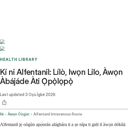
Benchmarks
Stories
FAQ
Sign up / Log in
HEALTH LIBRARY
Kí ni Alfentanil: Lílò, Iwọn Lilo, Àwọn
Àbájáde Àti Ọ̀pọ̀lọpọ̀
Last updated
3 Oṣù Ìgbé 2026
Ilé
Àwọn Òògùn
Alfentanil Intravenous Route
Alfentanil jẹ oògùn apọ́nrán alágbára ti a ṣe nípa ti gidi tí àwọn dókítà