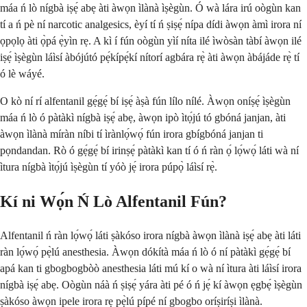
máa ń lò nígbà iṣẹ́ abẹ àti àwọn ìlànà ìṣègùn. Ó wà lára irú oògùn kan
tí a ń pè ní narcotic analgesics, èyí tí ń ṣiṣẹ́ nípa dídi àwọn àmì irora ní
ọpọlọ àti ọ̀pá ẹ̀yìn rẹ. A kì í fún oògùn yìí níta ilé ìwòsàn tàbí àwọn ilé
iṣẹ́ ìṣègùn láìsí àbójútó pẹ́kípẹ́kí nítorí agbára rẹ̀ àti àwọn àbájáde rẹ̀ tí
ó lè wáyé.
O kò ní rí alfentanil gẹ́gẹ́ bí iṣẹ́ àṣà fún lílo nílé. Àwọn oníṣẹ́ ìṣègùn
máa ń lò ó pàtàkì nígbà iṣẹ́ abẹ, àwọn ipò ìtọ́jú tó gbóná janjan, àti
àwọn ìlànà míràn níbi tí ìrànlọ́wọ́ fún irora gbígbóná janjan ti
pọndandan. Rò ó gẹ́gẹ́ bí irinṣẹ́ pàtàkì kan tí ó ń ràn ọ́ lọ́wọ́ láti wà ní
ìtura nígbà ìtọ́jú ìṣègùn tí yóò jẹ́ irora púpọ̀ láìsí rẹ̀.
Kí ni Wọ́n Ń Lò Alfentanil Fún?
Alfentanil ń ràn lọ́wọ́ láti ṣàkóso irora nígbà àwọn ìlànà iṣẹ́ abẹ àti láti
ràn lọ́wọ́ pẹ̀lú anesthesia. Àwọn dókítà máa ń lò ó ní pàtàkì gẹ́gẹ́ bí
apá kan ti gbogbogbòò anesthesia láti mú kí o wà ní ìtura àti láìsí irora
nígbà iṣẹ́ abẹ. Oògùn náà ń ṣiṣẹ́ yára àti pé ó ń jẹ́ kí àwọn ẹgbẹ́ ìṣègùn
ṣàkóso àwọn ipele irora rẹ pẹ̀lú pípé ní gbogbo oríṣiríṣi ìlànà.