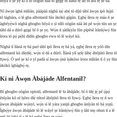
bóyá o ṣe yẹ kí o lo oògùn náà tó gẹ́gẹ́ bí ìlànà rẹ àti bí ara rẹ ṣe dá.
Ní àwọn ìgbà mìíràn, pàápàá nígbà iṣẹ́ abẹ́ tó díjú tàbí àwọn ipò ìtọ́jú
tó lágbára, o lè gba alfentanil fún àkókò gígùn. Ẹgbẹ́ ìlera rẹ máa ń ṣe
àgbéyẹ̀wò nígbà gbogbo bóyá o ṣì nílò oògùn náà àti pé wọ́n tún un ṣe
tàbí dá a dúró gẹ́gẹ́ bí ó ṣe yẹ. Wọ́n ń ṣàtìlẹ́yìn fún pípèsè ìrànlọ́wọ́ fún
ìrora tó pọ̀ pẹ̀lú dídín gbogbo ewu tó lè wáyé kù.
Nígbà tí ìlànà rẹ bá parí tàbí ipò ìlera rẹ bá yá, ẹgbẹ́ ìlera rẹ yóò dín
alfentanil kù díẹ̀díẹ̀, wọ́n sì dá a dúró. Ìlànà yìí ṣẹlẹ̀ lábẹ́ àbójútó ìlera tó
fọwọ́. Ó ṣeé ṣe kí o yí padà sí àwọn ọ̀nà ìṣàkóso ìrora mìíràn tí ó yẹ fún
àkókò ìgbàgbọ́ rẹ.
Kí ni Àwọn Àbájáde Alfentanil?
Bí gbogbo oògùn opioid, alfentanil lè fa àbájáde, bí ó tilẹ̀ jẹ́ pé ọ̀pọ̀
ènìyàn kò ní ìṣòro díẹ̀ nítorí àbójútó ìlera tó fọwọ́. Ẹgbẹ́ ìlera rẹ ń wo
àwọn àbájáde wọ̀nyí, wọ́n sì lè yára yanjú gbogbo àníyàn tó bá yọjú.
Ìgbọ́ye àwọn àbájáde tó lè wáyé ṣe ìrànlọ́wọ́ fún ọ láti mọ ohun tí a lè
retí àti ìgbà tí a lè bá ẹgbẹ́ ìlera rẹ sọ̀rọ̀.