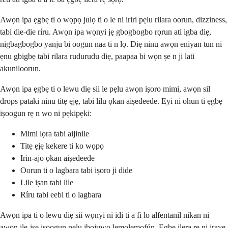
Awọn ipa ẹgbẹ ti o wọpọ julọ ti o le ni iriri pẹlu rilara oorun, dizziness,
tabi die-die ríru. Awọn ipa wọnyi jẹ gbogbogbo rọrun ati igba diẹ,
nigbagbogbo yanju bi oogun naa ti n lọ. Diẹ ninu awọn eniyan tun ni
ẹnu gbigbẹ tabi rilara rudurudu diẹ, paapaa bi wọn ṣe n ji lati
akuniloorun.
Awọn ipa ẹgbẹ ti o lewu diẹ sii le pẹlu awọn iṣoro mimi, awọn sil
drops pataki ninu titẹ ẹjẹ, tabi lilu ọkan aiṣedeede. Eyi ni ohun ti ẹgbẹ
iṣoogun rẹ n wo ni pẹkipẹki:
Mimi lọra tabi aijinile
Titẹ ẹjẹ kekere ti ko wọpọ
Irin-ajo ọkan aiṣedeede
Oorun ti o lagbara tabi iṣoro ji dide
Lile iṣan tabi lile
Ríru tabi eebi ti o lagbara
Awọn ipa ti o lewu diẹ sii wọnyi ni idi ti a fi lo alfentanil nikan ni
awọn ile-iṣẹ iṣoogun pẹlu ibojuwo lemọlemọfún. Ẹgbẹ ilera rẹ ni iraye