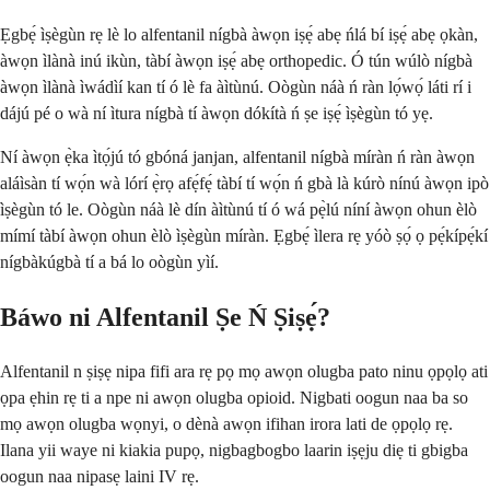
Ẹgbẹ́ ìṣègùn rẹ lè lo alfentanil nígbà àwọn iṣẹ́ abẹ ńlá bí iṣẹ́ abẹ ọkàn,
àwọn ìlànà inú ikùn, tàbí àwọn iṣẹ́ abẹ orthopedic. Ó tún wúlò nígbà
àwọn ìlànà ìwádìí kan tí ó lè fa àìtùnú. Oògùn náà ń ràn lọ́wọ́ láti rí i
dájú pé o wà ní ìtura nígbà tí àwọn dókítà ń ṣe iṣẹ́ ìṣègùn tó yẹ.
Ní àwọn ẹ̀ka ìtọ́jú tó gbóná janjan, alfentanil nígbà míràn ń ràn àwọn
aláìsàn tí wọ́n wà lórí ẹ̀rọ afẹ́fẹ́ tàbí tí wọ́n ń gbà là kúrò nínú àwọn ipò
ìṣègùn tó le. Oògùn náà lè dín àìtùnú tí ó wá pẹ̀lú níní àwọn ohun èlò
mímí tàbí àwọn ohun èlò ìṣègùn míràn. Ẹgbẹ́ ìlera rẹ yóò ṣọ́ ọ pẹ́kípẹ́kí
nígbàkúgbà tí a bá lo oògùn yìí.
Báwo ni Alfentanil Ṣe Ń Ṣiṣẹ́?
Alfentanil n ṣiṣẹ nipa fifi ara rẹ pọ mọ awọn olugba pato ninu ọpọlọ ati
ọpa ẹhin rẹ ti a npe ni awọn olugba opioid. Nigbati oogun naa ba so
mọ awọn olugba wọnyi, o dènà awọn ifihan irora lati de ọpọlọ rẹ.
Ilana yii waye ni kiakia pupọ, nigbagbogbo laarin iṣẹju diẹ ti gbigba
oogun naa nipasẹ laini IV rẹ.