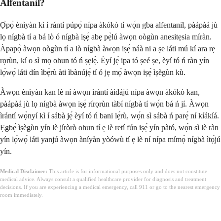
Alfentanil?
Ọ̀pọ̀ ènìyàn kì í rántí púpọ̀ nípa àkókò tí wọ́n gba alfentanil, pàápàá jù
lọ nígbà tí a bá lò ó nígbà iṣẹ́ abẹ pẹ̀lú àwọn oògùn anesitẹsia míràn.
Àpapọ̀ àwọn oògùn tí a lò nígbà àwọn iṣẹ́ náà ni a ṣe láti mú kí ara rẹ
rọrùn, kí o sì mọ ohun tó ń ṣẹlẹ̀. Èyí jẹ́ ipa tó ṣeé ṣe, èyí tó ń ràn yín
lọ́wọ́ láti dín ìbẹ̀rù àti ìbànújẹ́ tí ó jẹ mọ́ àwọn iṣẹ́ ìṣègùn kù.
Àwọn ènìyàn kan lè ní àwọn ìrántí àìdájú nípa àwọn àkókò kan,
pàápàá jù lọ nígbà àwọn iṣẹ́ rírọrùn tàbí nígbà tí wọ́n bá ń jí. Àwọn
ìrántí wọ̀nyí kì í sábà jẹ́ èyí tó ń bani lẹ́rù, wọ́n sì sábà ń parẹ́ ní kíákíá.
Ẹgbẹ́ ìṣègùn yín lè jíròrò ohun tí ẹ lè retí fún iṣẹ́ yín pàtó, wọ́n sì lè ràn
yín lọ́wọ́ láti yanjú àwọn àníyàn yòówù tí ẹ lè ní nípa mímọ̀ nígbà ìtọ́jú
yín.
Medical Disclaimer:
This article is for informational purposes only and does not constitute
medical advice. Always consult a qualified healthcare provider for diagnosis and treatment
decisions. If you are experiencing a medical emergency, call 911 or go to the nearest emergency
room immediately.