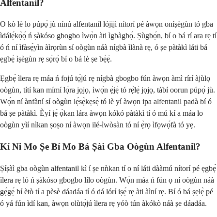
Alfentanil?
O kò lè lo púpọ̀ jù nínú alfentanil lójijì nítorí pé àwọn oníṣègùn tó gba
ìdálẹ́kọ̀ọ́ ń ṣàkóso gbogbo ìwọ̀n àti ìgbàgbọ́. Ṣùgbọ́n, bí o bá rí ara rẹ tí
ó ń ní ìfàsẹ́yìn àìrọrùn sí oògùn náà nígbà ìlànà rẹ, ó ṣe pàtàkì láti bá
ẹgbẹ́ ìṣègùn rẹ sọ̀rọ̀ bí o bá lè ṣe bẹ́ẹ̀.
Ẹgbẹ́ ìlera rẹ máa ń fojú tọ́jú rẹ nígbà gbogbo fún àwọn àmì rírí àjùlọ
oògùn, títí kan mímí lọ́ra jọjọ, ìwọ̀n ẹ̀jẹ̀ tó rẹ̀lẹ̀ jọjọ, tàbí oorun púpọ̀ jù.
Wọ́n ní ànfàní sí oògùn lẹ́sẹ̀kẹsẹ̀ tó lè yí àwọn ipa alfentanil padà bí ó
bá ṣe pàtàkì. Èyí jẹ́ ọ̀kan lára àwọn kókó pàtàkì tí ó mú kí a máa lo
oògùn yìí nìkan ṣoṣo ní àwọn ilé-ìwòsàn tó ní ẹ̀rọ ìfọwọ́fà tó yẹ.
Kí Ni Mo Ṣe Bí Mo Bá Ṣàì Gba Oògùn Alfentanil?
Ṣíṣàì gba oògùn alfentanil kì í ṣe nǹkan tí o ní láti dààmú nítorí pé ẹgbẹ́
ìlera rẹ ló ń ṣàkóso gbogbo lílo oògùn. Wọ́n máa ń fún ọ ní oògùn náà
gẹ́gẹ́ bí ètò tí a pèsè dáadáa tí ó dá lórí iṣẹ́ rẹ àti àìní rẹ. Bí ó bá ṣẹlẹ̀ pé
ó yá fún ìdí kan, àwọn olùtọ́jú ìlera rẹ yóò tún àkókò náà ṣe dáadáa.