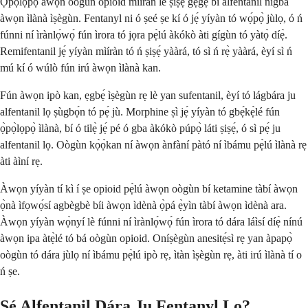
Ọ̀pọ̀lọpọ̀ àwọn oògùn opioid mìíràn lè ṣiṣẹ́ gẹ́gẹ́ bí alfentanil nígbà
àwọn ìlànà ìṣègùn. Fentanyl ni ó ṣeé ṣe kí ó jẹ́ yíyàn tó wọ́pọ̀ jùlọ, ó ń
fúnni ní ìrànlọ́wọ́ fún ìrora tó jọra pẹ̀lú àkókò àti gígùn tó yàtọ̀ díẹ̀.
Remifentanil jẹ́ yíyàn mìíràn tó ń ṣiṣẹ́ yààrá, tó sì ń rẹ̀ yààrá, èyí sì ń
mú kí ó wúlò fún irú àwọn ìlànà kan.
Fún àwọn ipò kan, ẹgbẹ́ ìṣègùn rẹ lè yan sufentanil, èyí tó lágbára ju
alfentanil lọ ṣùgbọ́n tó pẹ́ jù. Morphine ṣì jẹ́ yíyàn tó gbẹ́kẹ̀lé fún
ọ̀pọ̀lọpọ̀ ìlànà, bí ó tilẹ̀ jẹ́ pé ó gba àkókò púpọ̀ láti ṣiṣẹ́, ó sì pẹ́ ju
alfentanil lọ. Oògùn kọ̀ọ̀kan ní àwọn ànfàní pàtó ní ìbámu pẹ̀lú ìlànà rẹ
àti àìní rẹ.
Àwọn yíyàn tí kì í ṣe opioid pẹ̀lú àwọn oògùn bí ketamine tàbí àwọn
ọ̀nà ìfọwọ́sí agbègbè bíi àwọn ìdènà ọ̀pá ẹ̀yìn tàbí àwọn ìdènà ara.
Àwọn yíyàn wọ̀nyí lè fúnni ní ìrànlọ́wọ́ fún ìrora tó dára láìsí díẹ̀ nínú
àwọn ipa àtẹ̀lé tó bá oògùn opioid. Oníṣègùn anesitẹ́sì rẹ yan àpapọ̀
oògùn tó dára jùlọ ní ìbámu pẹ̀lú ipò rẹ, ìtàn ìṣègùn rẹ, àti irú ìlànà tí o
ń ṣe.
Ṣé Alfentanil Dára Ju Fentanyl Lọ?