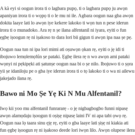
A kà eyi si oogun irora ti o lagbara pupọ, ti o lagbara pupọ ju awọn
apaniyan irora ti o wọpọ ti o le mu ni ile. Agbara oogun naa gba awọn
dokita laaye lati lo awọn iye kekere lakoko ti wọn tun n pese iderun
irora ti o munadoko. Ara rẹ n ṣe ilana alfentanil ni iyara, eyiti o fun
ẹgbẹ iṣoogun rẹ ni iṣakoso to dara lori bii gigun ti awọn ipa naa ṣe pẹ.
Oogun naa tun ni ipa lori mimi ati oṣuwọn ọkan rẹ, eyiti o jẹ idi ti
ibojuwo lemọlemọfún ṣe pataki. Ẹgbẹ ilera rẹ n wo awọn ami pataki
wọnyi ni pẹkipẹki ati ṣatunṣe oogun naa bi o ṣe nilo. Ibojuwo ti o ṣọra
yii ṣe idaniloju pe o gba iye iderun irora ti o tọ lakoko ti o wa ni ailewu
jakejado ilana rẹ.
Bawo ni Mo Ṣe Yẹ Ki N Mu Alfentanil?
Iwọ kii yoo mu alfentanil funrararẹ - o jẹ nigbagbogbo funni nipasẹ
awọn alamọdaju iṣoogun ti oṣiṣẹ nipasẹ laini IV ni apa tabi ọwọ rẹ.
Oogun naa lọ taara sinu ẹjẹ rẹ, eyiti o gba laaye lati ṣiṣẹ ni kiakia ati
fun ẹgbẹ iṣoogun rẹ ni iṣakoso deede lori iwọn lilo. Awọn olupese ilera