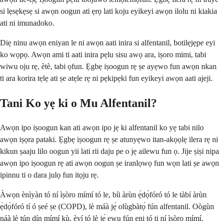
si lẹsẹkẹsẹ si awọn oogun ati ẹrọ lati koju eyikeyi awọn ilolu ni kiakia
ati ni imunadoko.
Diẹ ninu awọn eniyan le ni awọn aati inira si alfentanil, botilẹjẹpe eyi
ko wọpọ. Awọn ami ti aati inira pẹlu sisu awọ ara, iṣoro mimi, tabi
wiwu oju rẹ, ètè, tabi ọfun. Ẹgbẹ iṣoogun rẹ ṣe ayẹwo fun awọn nkan
ti ara korira tẹlẹ ati ṣe atẹle rẹ ni pẹkipẹki fun eyikeyi awọn aati ajeji.
Tani Ko yẹ ki o Mu Alfentanil?
Awọn ipo iṣoogun kan ati awọn ipo jẹ ki alfentanil ko yẹ tabi nilo
awọn iṣọra pataki. Ẹgbẹ iṣoogun rẹ ṣe atunyẹwo itan-akọọlẹ ilera rẹ ni
kikun ṣaaju lilo oogun yii lati rii daju pe o jẹ ailewu fun ọ. Jije ṣiṣi nipa
awọn ipo iṣoogun rẹ ati awọn oogun ṣe iranlọwọ fun wọn lati ṣe awọn
ipinnu ti o dara julọ fun itọju rẹ.
Àwọn ènìyàn tó ní ìṣòro mímí tó le, bíi àrùn ẹ̀dọ̀fóró tó le tàbí àrùn
ẹ̀dọ̀fóró tí ó ṣeé ṣe (COPD), lè máà jẹ́ olùgbàtọ́ fún alfentanil. Oògùn
náà lè tún dín mímí kù, èyí tó lè jẹ́ ewu fún ẹni tó ti ní ìṣòro mímí.