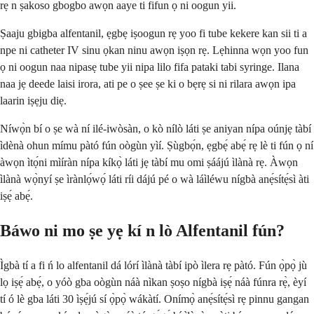
rẹ n ṣakoso gbogbo awọn aaye ti fifun ọ ni oogun yii.
Ṣaaju gbigba alfentanil, ẹgbẹ iṣoogun rẹ yoo fi tube kekere kan sii ti a
npe ni catheter IV sinu ọkan ninu awọn iṣọn rẹ. Lẹhinna wọn yoo fun
ọ ni oogun naa nipasẹ tube yii nipa lilo fifa pataki tabi syringe. Ilana
naa jẹ deede laisi irora, ati pe o ṣee ṣe ki o bẹrẹ si ni rilara awọn ipa
laarin iṣẹju diẹ.
Níwọ̀n bí o ṣe wà ní ilé-iwòsàn, o kò nílò láti ṣe aniyan nípa oúnjẹ tàbí
ìdènà ohun mímu pàtó fún oògùn yìí. Ṣùgbọ́n, ẹgbẹ́ abẹ́ rẹ lè ti fún ọ ní
àwọn ìtọ́ni mìíràn nípa kíkọ̀ láti jẹ tàbí mu omi ṣáájú ìlànà rẹ. Àwọn
ìlànà wọ̀nyí ṣe ìrànlọ́wọ́ láti ríi dájú pé o wà láìléwu nígbà anẹ́sítẹ́sì àti
iṣẹ́ abẹ́.
Báwo ni mo ṣe yẹ kí n lò Alfentanil fún?
Ìgbà tí a fi ń lo alfentanil dá lórí ìlànà tàbí ipò ìlera rẹ pàtó. Fún ọ̀pọ̀ jù
lọ iṣẹ́ abẹ́, o yóò gba oògùn náà nìkan ṣoṣo nígbà iṣẹ́ náà fúnra rẹ̀, èyí
tí ó lè gba láti 30 ìṣẹ́jú sí ọ̀pọ̀ wákàtí. Onímọ̀ anẹ́sítẹ́sì rẹ pinnu gangan