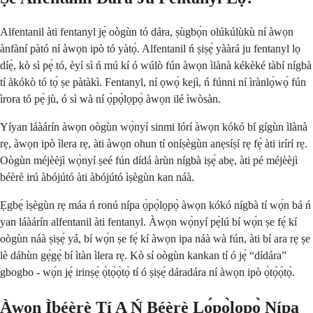
Alfentanil àti fentanyl jẹ́ oògùn tó dára, ṣùgbọ́n olúkúlùkù ní àwọn
ànfàní pàtó ní àwọn ipò tó yàtọ̀. Alfentanil ń ṣiṣẹ́ yààrá ju fentanyl lọ
díẹ̀, kò sì pẹ́ tó, èyí sì ń mú kí ó wúlò fún àwọn ìlànà kékèké tàbí nígbà
tí àkókò tó tọ́ ṣe pàtàkì. Fentanyl, ní ọwọ́ kejì, ń fúnni ní ìrànlọ́wọ́ fún
ìrora tó pẹ́ jù, ó sì wà ní ọ̀pọ̀lọpọ̀ àwọn ilé ìwòsàn.
Yíyan láàárín àwọn oògùn wọ̀nyí sinmi lórí àwọn kókó bí gígùn ìlànà
rẹ, àwọn ipò ìlera rẹ, àti àwọn ohun tí oníṣègùn anẹsíṣí rẹ fẹ́ àti irírí rẹ.
Oògùn méjèèjì wọ̀nyí ṣeé fún dídá àrùn nígbà iṣẹ́ abẹ, àti pé méjèèjì
béèrè irú àbójútó àti àbójútó ìṣègùn kan náà.
Ẹgbẹ́ ìṣègùn rẹ máa ń ronú nípa ọ̀pọ̀lọpọ̀ àwọn kókó nígbà tí wọ́n bá ń
yan láàárín alfentanil àti fentanyl. Àwọn wọ̀nyí pẹ̀lú bí wọ́n ṣe fẹ́ kí
oògùn náà ṣiṣẹ́ yá, bí wọ́n ṣe fẹ́ kí àwọn ipa náà wà fún, àti bí ara rẹ ṣe
lè dáhùn gẹ́gẹ́ bí ìtàn ìlera rẹ. Kò sí oògùn kankan tí ó jẹ́ “dídára”
gbogbo - wọ́n jẹ́ irinṣẹ́ ọ̀tọ̀ọ̀tọ̀ tí ó ṣiṣẹ́ dáradára ní àwọn ipò ọ̀tọ̀ọ̀tọ̀.
Àwọn Ìbéèrè Tí A Ń Béèrè Lọ́pọ̀lọpọ̀ Nípa