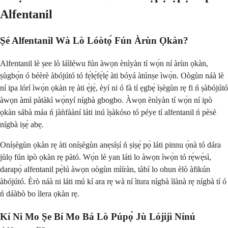
Alfentanil
Ṣé Alfentanil Wà Lò Lóòtọ́ Fún Àrùn Ọkàn?
Alfentanil lè ṣee lò láìléwu fún àwọn ènìyàn tí wọ́n ní àrùn ọkàn,
ṣùgbọ́n ó béèrè àbójútó tó fẹ́lẹ́fẹ́lẹ́ àti bóyá àtúnṣe ìwọ̀n. Oògùn náà lè
ní ipa lórí ìwọ̀n ọkàn rẹ àti ẹ̀jẹ̀, èyí ni ó fà tí ẹgbẹ́ ìṣègùn rẹ fi ń ṣàbójútó
àwọn àmì pàtàkì wọ̀nyí nígbà gbogbo. Àwọn ènìyàn tí wọ́n ní ipò
ọkàn sábà máa ń jàǹfààní láti inú ìṣàkóso tó péye tí alfentanil ń pèsè
nígbà iṣẹ́ abẹ.
Oníṣègùn ọkàn rẹ àti oníṣègùn anẹsíṣí ń ṣiṣẹ́ pọ̀ láti pinnu ọ̀nà tó dára
jùlọ fún ipò ọkàn rẹ pàtó. Wọ́n lè yan láti lo àwọn ìwọ̀n tó rẹ̀wẹ̀sì,
darapọ̀ alfentanil pẹ̀lú àwọn oògùn mìíràn, tàbí lo ohun èlò àfikún
àbójútó. Èrò náà ni láti mú kí ara rẹ wà ní ìtura nígbà ìlànà rẹ nígbà tí ó
ń dáàbò bo ìlera ọkàn rẹ.
Kí Ni Mo Ṣe Bí Mo Bá Lò Púpọ̀ Jù Lójijì Nínú