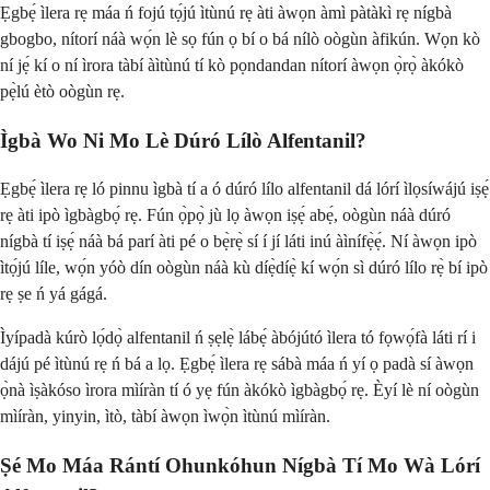
Ẹgbẹ́ ìlera rẹ máa ń fojú tọ́jú ìtùnú rẹ àti àwọn àmì pàtàkì rẹ nígbà
gbogbo, nítorí náà wọ́n lè sọ fún ọ bí o bá nílò oògùn àfikún. Wọn kò
ní jẹ́ kí o ní ìrora tàbí àìtùnú tí kò pọndandan nítorí àwọn ọ̀rọ̀ àkókò
pẹ̀lú ètò oògùn rẹ.
Ìgbà Wo Ni Mo Lè Dúró Lílò Alfentanil?
Ẹgbẹ́ ìlera rẹ ló pinnu ìgbà tí a ó dúró lílo alfentanil dá lórí ìlọsíwájú iṣẹ́
rẹ àti ipò ìgbàgbọ́ rẹ. Fún ọ̀pọ̀ jù lọ àwọn iṣẹ́ abẹ́, oògùn náà dúró
nígbà tí iṣẹ́ náà bá parí àti pé o bẹ̀rẹ̀ sí í jí láti inú àìnífẹ̀ẹ́. Ní àwọn ipò
ìtọ́jú líle, wọ́n yóò dín oògùn náà kù díẹ̀díẹ̀ kí wọ́n sì dúró lílo rẹ̀ bí ipò
rẹ ṣe ń yá gágá.
Ìyípadà kúrò lọ́dọ̀ alfentanil ń ṣẹlẹ̀ lábẹ́ àbójútó ìlera tó fọwọ́fà láti rí i
dájú pé ìtùnú rẹ ń bá a lọ. Ẹgbẹ́ ìlera rẹ sábà máa ń yí ọ padà sí àwọn
ọ̀nà ìṣàkóso ìrora mìíràn tí ó yẹ fún àkókò ìgbàgbọ́ rẹ. Èyí lè ní oògùn
mìíràn, yinyin, ìtò, tàbí àwọn ìwọ̀n ìtùnú mìíràn.
Ṣé Mo Máa Rántí Ohunkóhun Nígbà Tí Mo Wà Lórí