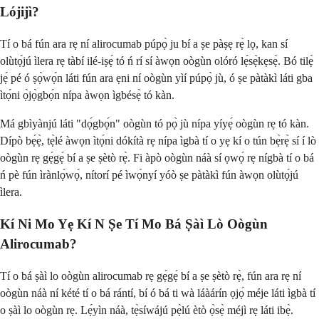
Lójijì?
Tí o bá fún ara rẹ ní alirocumab púpọ̀ ju bí a ṣe pàṣẹ rẹ̀ lọ, kan sí
olùtọ́jú ìlera rẹ tàbí ilé-iṣẹ́ tó ń rí sí àwọn oògùn olóró lẹ́sẹ̀kẹsẹ̀. Bó tilẹ̀
jẹ́ pé ó ṣọ̀wọ́n láti fún ara ẹni ní oògùn yìí púpọ̀ jù, ó ṣe pàtàkì láti gba
ìtọ́ni ọ̀jọ̀gbọ́n nípa àwọn ìgbésẹ̀ tó kàn.
Má gbìyànjú láti "dọ́gbọ́n" oògùn tó pọ̀ jù nípa yíyẹ́ oògùn rẹ tó kàn.
Dípò bẹ́ẹ̀, tẹ̀lé àwọn ìtọ́ni dókítà rẹ nípa ìgbà tí o yẹ kí o tún bẹ̀rẹ̀ sí í lò
oògùn rẹ gẹ́gẹ́ bí a ṣe ṣètò rẹ̀. Fi àpò oògùn náà sí ọwọ́ rẹ nígbà tí o bá
ń pè fún ìrànlọ́wọ́, nítorí pé ìwọ̀nyí yóò ṣe pàtàkì fún àwọn olùtọ́jú
ìlera.
Kí Ni Mo Yẹ Kí N Ṣe Tí Mo Bá Ṣàì Lò Oògùn
Alirocumab?
Tí o bá ṣàì lo oògùn alirocumab rẹ gẹ́gẹ́ bí a ṣe ṣètò rẹ̀, fún ara rẹ ní
oògùn náà ní kété tí o bá rántí, bí ó bá ti wà láàárín ọjọ́ méje láti ìgbà tí
o ṣàì lo oògùn rẹ. Lẹ́yìn náà, tẹ̀síwájú pẹ̀lú ètò ọ̀sẹ̀ méjì rẹ láti ibẹ̀.