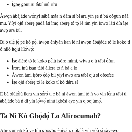
Ìgbẹ́ gbuuru tàbí inú ríru
Àwọn àbájáde wọ̀nyí sábà máa ń dára sí bí ara yín ṣe ń bá oògùn náà
mu. Yíyí ojú abẹ́rẹ́ padà àti ìmọ̀ abẹ́rẹ́ tó tọ́ lè ràn yín lọ́wọ́ láti dín ìṣe
awọ ara kù.
Bí ó tilẹ̀ jẹ́ pé kò pọ̀, àwọn ènìyàn kan lè ní àwọn àbájáde tó le koko tí
ó nílò ìtọ́jú lílọ́wọ́:
Ìṣe àlérè tó le koko pẹ̀lú ìṣòro mímí, wiwu ojú tàbí ọ̀fun
Ìrora inú iṣan tàbí àìlera tó ń bá a lọ
Àwọn àmì ìṣòro ẹ̀dọ̀ bíi yíyí awọ ara tàbí ojú sí ofeefee
Ìṣe ojú abẹ́rẹ́ tó le koko tí kò dára sí
Ẹ bá olùtọ́jú ìlera yín sọ̀rọ̀ tí ẹ bá ní àwọn àmì tó ń yọ yín lẹ́nu tàbí tí
àbájáde bá ń dí yín lọ́wọ́ nínú ìgbésí ayé yín ojoojúmọ́.
Ta Ni Kò Gbọ́dọ̀ Lo Alirocumab?
Alirocumab kò yẹ fún gbogbo ènìyàn, dókítà yín yóò sì ṣàyẹ̀wò