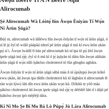
Àwọn Ìbéèrè Tí A Ń Béèrè Nípa
Alirocumab
Ṣé Alirocumab Wà Lóòtọ́ fún Àwọn Ènìyàn Tí Wọ́n
Ní Àrùn Ṣúgà?
Bẹ́ẹ̀ ni, alirocumab wà láìléwu fún àwọn ènìyàn tí wọ́n ní àrùn ṣúgà, ó
sì lè jẹ́ èyí tó wúlò pàápàá nítorí pé àrùn ṣúgà ń mú kí ewu àrùn ọkàn
pọ̀ sí i. Àwọn ìwádìí fi hàn pé alirocumab kò ní ipa tó pọ̀ lórí àwọn
ipele ṣúgà inú ẹ̀jẹ̀, èyí sì ń mú kí ó jẹ́ àṣàyàn tó dára fún àwọn aláìsàn
àrùn ṣúgà tí wọ́n nílò ìṣàkóso cholesterol tó fún gbogbo agbára.
Àwọn ènìyàn tí wọ́n ní àrùn ṣúgà sábà máa ń ní ọ̀pọ̀lọpọ̀ àwọn kókó
ewu ọkàn, àti àwọn ipa dídín cholesterol kù tó lágbára ti alirocumab lè
ràn wọ́n lọ́wọ́ láti dín ewu àrùn ọkàn wọn kù. Dókítà rẹ yóò máa
ṣàkóso cholesterol àti àwọn ipele ṣúgà inú ẹ̀jẹ̀ rẹ déédéé láti rí i dájú pé
ìṣàkóso àwọn ipò méjèèjì dára.
Kí Ni Mo Ṣe Bí Mo Bá Lò Púpọ̀ Jù Lára Alirocumab