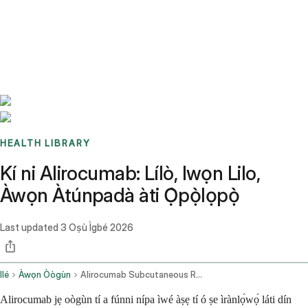
Benchmarks
Stories
FAQ
Sign up / Log in
HEALTH LIBRARY
Kí ni Alirocumab: Lílò, Iwọn Lilo,
Àwọn Àtúnpadà àti Ọ̀pọ̀lọpọ̀
Last updated
3 Oṣù Ìgbé 2026
Ilé
Àwọn Òògùn
Alirocumab Subcutaneous Route
Alirocumab jẹ oògùn tí a fúnni nípa ìwé àṣẹ tí ó ṣe ìrànlọ́wọ́ láti dín