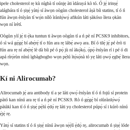
ipele cholesterol rẹ kù nígbà tí oúnjẹ àti ìdárayá kò tó. Ó jẹ́ irinṣẹ́
alágbára tí ó ṣiṣẹ́ yàtọ̀ sí àwọn oògùn cholesterol àṣà bíi statins, tí ó ń
fún àwọn ènìyàn tí wọ́n nílò ìrànlọ́wọ́ afikún láti ṣàkóso ìlera ọkàn
wọn ní ìrètí.
Oògùn yìí jẹ́ ti ẹ̀ka tuntun ti àwọn oògùn tí a ń pè ní PCSK9 inhibitors,
ó sì wá gẹ́gẹ́ bí abẹ́rẹ́ tí o fún ara rẹ lábẹ́ awọ ara. Bí ó tilẹ̀ jẹ́ pé èrò ti
fún ara rẹ ní abẹ́rẹ́ lè dà bíi pé ó pọ̀ jù ní àkọ́kọ́, ọ̀pọ̀ ènìyàn rí i pé ó di
apá rírọ̀rùn nínú ìgbàgbogbo wọn pẹ̀lú ìtọ́sọ́nà tó yẹ láti ọwọ́ ẹgbẹ́ ìlera
wọn.
Kí ni Alirocumab?
Alirocumab jẹ́ ara antibody tí a ṣe láti ọwọ́ ènìyàn tí ó ń fojú sí protein
pàtó kan nínú ara rẹ tí a ń pè ní PCSK9. Rò ó gẹ́gẹ́ bí olùrànlọ́wọ́
pàtàkì kan tí ó ń ṣiṣẹ́ pẹ̀lú ẹ̀dọ̀ rẹ láti yọ cholesterol púpọ̀ sí i kúrò nínú
ẹ̀jẹ̀ rẹ.
Yàtọ̀ sí statins tí ó ń ṣiṣẹ́ nínú àwọn sẹ́ẹ̀lì ẹ̀dọ̀ rẹ, alirocumab ń ṣiṣẹ́ lóde