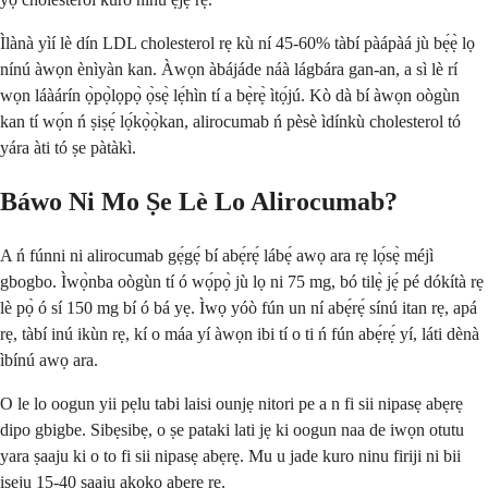
Ìlànà yìí lè dín LDL cholesterol rẹ kù ní 45-60% tàbí pàápàá jù bẹ́ẹ̀ lọ
nínú àwọn ènìyàn kan. Àwọn àbájáde náà lágbára gan-an, a sì lè rí
wọn láàárín ọ̀pọ̀lọpọ̀ ọ̀sẹ̀ lẹ́hìn tí a bẹ̀rẹ̀ ìtọ́jú. Kò dà bí àwọn oògùn
kan tí wọ́n ń ṣiṣẹ́ lọ́kọ̀ọ̀kan, alirocumab ń pèsè ìdínkù cholesterol tó
yára àti tó ṣe pàtàkì.
Báwo Ni Mo Ṣe Lè Lo Alirocumab?
A ń fúnni ni alirocumab gẹ́gẹ́ bí abẹ́rẹ́ lábẹ́ awọ ara rẹ lọ́sẹ̀ méjì
gbogbo. Ìwọ̀nba oògùn tí ó wọ́pọ̀ jù lọ ni 75 mg, bó tilẹ̀ jẹ́ pé dókítà rẹ
lè pọ̀ ó sí 150 mg bí ó bá yẹ. Ìwọ yóò fún un ní abẹ́rẹ́ sínú itan rẹ, apá
rẹ, tàbí inú ikùn rẹ, kí o máa yí àwọn ibi tí o ti ń fún abẹ́rẹ́ yí, láti dènà
ìbínú awọ ara.
O le lo oogun yii pẹlu tabi laisi ounjẹ nitori pe a n fi sii nipasẹ abẹrẹ
dipo gbigbe. Sibẹsibẹ, o ṣe pataki lati jẹ ki oogun naa de iwọn otutu
yara ṣaaju ki o to fi sii nipasẹ abẹrẹ. Mu u jade kuro ninu firiji ni bii
iṣẹju 15-40 ṣaaju akoko abẹrẹ rẹ.