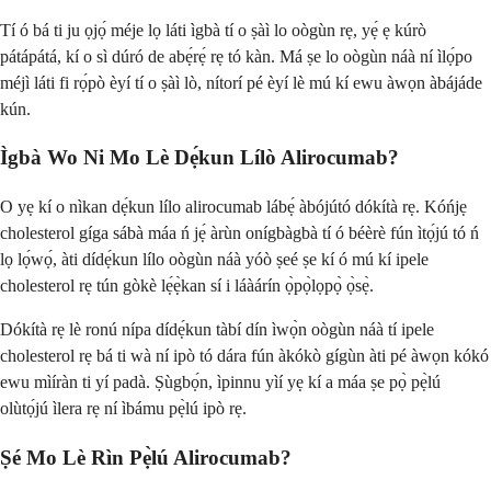
Tí ó bá ti ju ọjọ́ méje lọ láti ìgbà tí o ṣàì lo oògùn rẹ, yẹ́ ẹ kúrò
pátápátá, kí o sì dúró de abẹ́rẹ́ rẹ tó kàn. Má ṣe lo oògùn náà ní ìlọ́po
méjì láti fi rọ́pò èyí tí o ṣàì lò, nítorí pé èyí lè mú kí ewu àwọn àbájáde
kún.
Ìgbà Wo Ni Mo Lè Dẹ́kun Lílò Alirocumab?
O yẹ kí o nìkan dẹ́kun lílo alirocumab lábẹ́ àbójútó dókítà rẹ. Kóńjẹ
cholesterol gíga sábà máa ń jẹ́ àrùn onígbàgbà tí ó béèrè fún ìtọ́jú tó ń
lọ lọ́wọ́, àti dídẹ́kun lílo oògùn náà yóò ṣeé ṣe kí ó mú kí ipele
cholesterol rẹ tún gòkè lẹ́ẹ̀kan sí i láàárín ọ̀pọ̀lọpọ̀ ọ̀sẹ̀.
Dókítà rẹ lè ronú nípa dídẹ́kun tàbí dín ìwọ̀n oògùn náà tí ipele
cholesterol rẹ bá ti wà ní ipò tó dára fún àkókò gígùn àti pé àwọn kókó
ewu mìíràn ti yí padà. Ṣùgbọ́n, ìpinnu yìí yẹ kí a máa ṣe pọ̀ pẹ̀lú
olùtọ́jú ìlera rẹ ní ìbámu pẹ̀lú ipò rẹ.
Ṣé Mo Lè Rìn Pẹ̀lú Alirocumab?