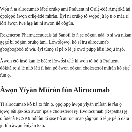
Wọ́n ń ta alirocumab lábẹ́ orúkọ àmì Praluent ní Orílẹ̀-èdè Amẹ́ríkà àti
ọ̀pọ̀lọpọ̀ àwọn orílẹ̀-èdè mìíràn. Èyí ni orúkọ tó wọ́pọ̀ jù lọ tí o máa rí
lórí àwọn ìwé àṣẹ àti ní àwọn ilé oògùn.
Regeneron Pharmaceuticals àti Sanofi ló ń ṣe oògùn náà, ó sì wà nìkan
gẹ́gẹ́ bí oògùn orúkọ àmì. Lọ́wọ́lọ́wọ́, kò sí irú alirocumab
gbogbogbòò tó wà, èyí túmọ̀ sí pé ó lè jẹ́ owó púpọ̀ láìsí ìbòjú inṣó.
Àwọn ètò inṣó kan lè béèrè ìfọwọ́sí tẹ́lẹ̀ kí wọ́n tó bójú Praluent,
dókítà rẹ sì lè nílò láti fi hàn pé àwọn oògùn cholesterol mìíràn kò ṣiṣẹ́
fún ọ.
Àwọn Yíyàn Mìíràn fún Alirocumab
Tí alirocumab kò bá tọ́ fún ọ, ọ̀pọ̀lọpọ̀ àwọn yíyàn mìíràn lè ràn ọ́
lọ́wọ́ láti ṣàkóso àwọn ipele cholesterol rẹ. Evolocumab (Repatha) jẹ́
olùdènà PCSK9 mìíràn tó ṣiṣẹ́ bíi alirocumab ṣùgbọ́n ó lè jẹ́ pé ó dára
jù fún àwọn ènìyàn kan.