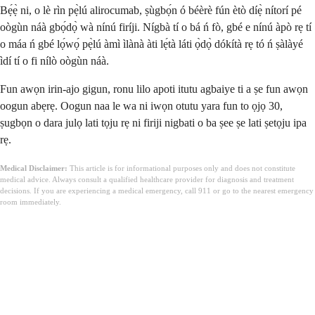
Bẹ́ẹ̀ ni, o lè rìn pẹ̀lú alirocumab, ṣùgbọ́n ó béèrè fún ètò díẹ̀ nítorí pé
oògùn náà gbọ́dọ̀ wà nínú firíji. Nígbà tí o bá ń fò, gbé e nínú àpò rẹ tí
o máa ń gbé lọ́wọ́ pẹ̀lú àmì ìlànà àti lẹ́tà láti ọ̀dọ̀ dókítà rẹ tó ń ṣàlàyé
ìdí tí o fi nílò oògùn náà.
Fun awọn irin-ajo gigun, ronu lilo apoti itutu agbaiye ti a ṣe fun awọn
oogun abẹrẹ. Oogun naa le wa ni iwọn otutu yara fun to ọjọ 30,
ṣugbọn o dara julọ lati tọju rẹ ni firiji nigbati o ba ṣee ṣe lati ṣetọju ipa
rẹ.
Medical Disclaimer:
This article is for informational purposes only and does not constitute
medical advice. Always consult a qualified healthcare provider for diagnosis and treatment
decisions. If you are experiencing a medical emergency, call 911 or go to the nearest emergency
room immediately.