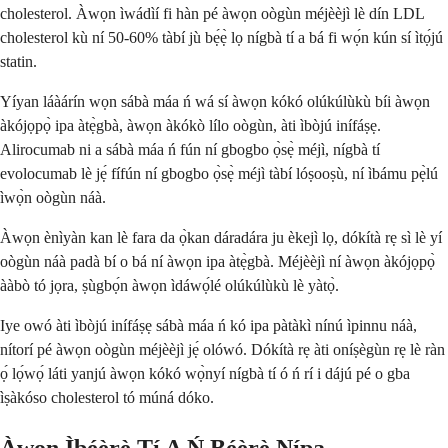
cholesterol. Àwọn ìwádìí fi hàn pé àwọn oògùn méjèèjì lè dín LDL
cholesterol kù ní 50-60% tàbí jù bẹ́ẹ̀ lọ nígbà tí a bá fi wọ́n kún sí ìtọ́jú
statin.
Yíyan láàárín wọn sábà máa ń wá sí àwọn kókó olúkúlùkù bíi àwọn
àkójọpọ̀ ipa àtẹ̀gbà, àwọn àkókò lílo oògùn, àti ìbòjú inífáṣẹ.
Alirocumab ni a sábà máa ń fún ní gbogbo ọ̀sẹ̀ méjì, nígbà tí
evolocumab lè jẹ́ fífún ní gbogbo ọ̀sẹ̀ méjì tàbí lóṣooṣù, ní ìbámu pẹ̀lú
ìwọ̀n oògùn náà.
Àwọn ènìyàn kan lè fara da ọ̀kan dáradára ju èkejì lọ, dókítà rẹ sì lè yí
oògùn náà padà bí o bá ní àwọn ipa àtẹ̀gbà. Méjèèjì ní àwọn àkójọpọ̀
ààbò tó jọra, ṣùgbọ́n àwọn ìdáwọ́lé olúkúlùkù lè yàtọ̀.
Iye owó àti ìbòjú inífáṣẹ sábà máa ń kó ipa pàtàkì nínú ìpinnu náà,
nítorí pé àwọn oògùn méjèèjì jẹ́ olówó. Dókítà rẹ àti oníṣègùn rẹ lè ràn
ọ́ lọ́wọ́ láti yanjú àwọn kókó wọ̀nyí nígbà tí ó ń rí i dájú pé o gba
ìṣàkóso cholesterol tó múná dóko.