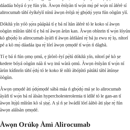
dáadáa bóyá ó yẹ fún yín. Àwọn ènìyàn tí wọ́n mọ̀ pé wọ́n ní àlérè sí
alirocumab tàbí èyíkéyìí nínú àwọn èròjà rẹ̀ gbọ́dọ̀ yẹra fún oògùn yìí.
Dókítà yín yóò ṣọ́ra pàápàá tí ẹ bá ní ìtàn àlérè tó le koko sí àwọn
oògùn mìíràn tàbí tí ẹ bá ní àwọn àrùn kan. Àwọn obìnrin tí wọ́n lóyún
kò gbọ́dọ̀ lo alirocumab àyàfi tí àwọn àǹfààní rẹ̀ bá ju ewu rẹ̀ lọ, nítorí
pé a kò mọ̀ dáadáa ipa rẹ̀ lórí àwọn ọmọdé tí wọ́n ń dàgbà.
Tí ẹ bá ń fún ọmọ ọmú, ẹ jíròrò èyí pẹ̀lú dókítà yín, nítorí pé kò ṣe
kedere bóyá oògùn náà ń wọ inú wàrà ọmú. Àwọn ènìyàn tí wọ́n ní
àrùn kídìnrín tàbí ẹ̀dọ̀ tó le koko lè nílò àbójútó pàtàkì tàbí àtúnṣe
òògùn.
Àwọn ọmọdé àti ọ̀dọ́mọdé sábà máa ń gbọ́dọ̀ má ṣe lo alirocumab
àyàfi tí wọ́n bá ní àìsàn hypercholesterolemia ti ìdílé tó le gan-an tí
àwọn ìtọ́jú mìíràn kò sì ṣiṣẹ́. A ṣì ń ṣe ìwádìí lórí ààbò àti ṣíṣe rẹ̀ fún
àwọn aláìsàn ọmọdé.
Àwọn Orúkọ Àmì Alirocumab