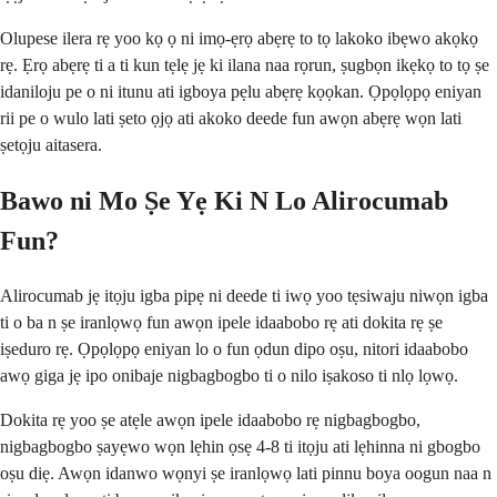
Olupese ilera rẹ yoo kọ ọ ni imọ-ẹrọ abẹrẹ to tọ lakoko ibẹwo akọkọ
rẹ. Ẹrọ abẹrẹ ti a ti kun tẹlẹ jẹ ki ilana naa rọrun, ṣugbọn ikẹkọ to tọ ṣe
idaniloju pe o ni itunu ati igboya pẹlu abẹrẹ kọọkan. Ọpọlọpọ eniyan
rii pe o wulo lati ṣeto ọjọ ati akoko deede fun awọn abẹrẹ wọn lati
ṣetọju aitasera.
Bawo ni Mo Ṣe Yẹ Ki N Lo Alirocumab
Fun?
Alirocumab jẹ itọju igba pipẹ ni deede ti iwọ yoo tẹsiwaju niwọn igba
ti o ba n ṣe iranlọwọ fun awọn ipele idaabobo rẹ ati dokita rẹ ṣe
iṣeduro rẹ. Ọpọlọpọ eniyan lo o fun ọdun dipo oṣu, nitori idaabobo
awọ giga jẹ ipo onibaje nigbagbogbo ti o nilo iṣakoso ti nlọ lọwọ.
Dokita rẹ yoo ṣe atẹle awọn ipele idaabobo rẹ nigbagbogbo,
nigbagbogbo ṣayẹwo wọn lẹhin ọsẹ 4-8 ti itọju ati lẹhinna ni gbogbo
oṣu diẹ. Awọn idanwo wọnyi ṣe iranlọwọ lati pinnu boya oogun naa n