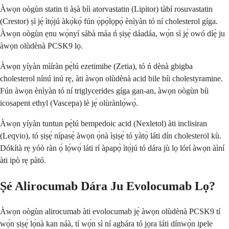
Àwọn oògùn statin ti àṣà bíi atorvastatin (Lipitor) tàbí rosuvastatin
(Crestor) ṣì jẹ́ ìtọ́jú àkọ́kọ́ fún ọ̀pọ̀lọpọ̀ ènìyàn tó ní cholesterol gíga.
Àwọn oògùn ẹnu wọ̀nyí sábà máa ń ṣiṣẹ́ dáadáa, wọ́n sì jẹ́ owó díẹ̀ ju
àwọn olùdènà PCSK9 lọ.
Àwọn yíyàn mìíràn pẹ̀lú ezetimibe (Zetia), tó ń dènà gbigba
cholesterol nínú inú rẹ, àti àwọn olùdènà acid bile bíi cholestyramine.
Fún àwọn ènìyàn tó ní triglycerides gíga gan-an, àwọn oògùn bíi
icosapent ethyl (Vascepa) lè jẹ́ olùrànlọ́wọ́.
Àwọn yíyàn tuntun pẹ̀lú bempedoic acid (Nexletol) àti inclisiran
(Leqvio), tó ṣiṣẹ́ nípasẹ̀ àwọn ọ̀nà ìṣiṣẹ́ tó yàtọ̀ láti dín cholesterol kù.
Dókítà rẹ yóò ràn ọ́ lọ́wọ́ láti rí àpapọ̀ ìtọ́jú tó dára jù lọ lórí àwọn àìní
àti ipò rẹ pàtó.
Ṣé Alirocumab Dára Ju Evolocumab Lọ?
Àwọn oògùn alirocumab àti evolocumab jẹ́ àwọn olùdènà PCSK9 tí
wọ́n ṣiṣẹ́ lọ́nà kan náà, tí wọ́n sì ní agbára tó jọra láti dínwọ̀n ipele