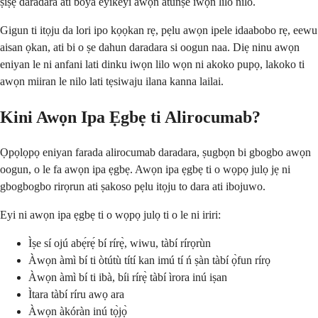
ṣiṣẹ daradara ati boya eyikeyi awọn atunṣe iwọn lilo nilo.
Gigun ti itọju da lori ipo kọọkan rẹ, pẹlu awọn ipele idaabobo rẹ, eewu
aisan ọkan, ati bi o ṣe dahun daradara si oogun naa. Diẹ ninu awọn
eniyan le ni anfani lati dinku iwọn lilo wọn ni akoko pupọ, lakoko ti
awọn miiran le nilo lati tẹsiwaju ilana kanna lailai.
Kini Awọn Ipa Ẹgbẹ ti Alirocumab?
Ọpọlọpọ eniyan farada alirocumab daradara, ṣugbọn bi gbogbo awọn
oogun, o le fa awọn ipa ẹgbẹ. Awọn ipa ẹgbẹ ti o wọpọ julọ jẹ ni
gbogbogbo rirọrun ati ṣakoso pẹlu itọju to dara ati ibojuwo.
Eyi ni awọn ipa ẹgbẹ ti o wọpọ julọ ti o le ni iriri:
Ìṣe sí ojú abẹ́rẹ́ bí rírẹ̀, wiwu, tàbí rírọrùn
Àwọn àmì bí ti òtútù títí kan imú tí ń ṣàn tàbí ọ̀fun rírọ
Àwọn àmì bí ti ibà, bíi rírẹ̀ tàbí ìrora inú iṣan
Ìtara tàbí ríru awọ ara
Àwọn àkóràn inú tọ̀jọ̀