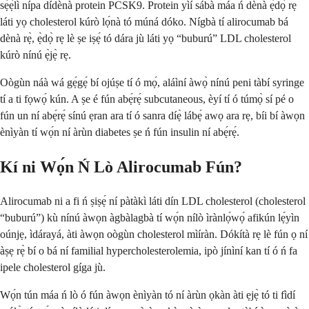
sẹ́ẹ̀lì nípa dídènà protein PCSK9. Protein yìí sábà máa ń dènà ẹ̀dọ̀ rẹ
láti yọ cholesterol kúrò lọ́nà tó múná dóko. Nígbà tí alirocumab bá
dènà rẹ̀, ẹ̀dọ̀ rẹ lè ṣe iṣẹ́ tó dára jù láti yọ “buburú” LDL cholesterol
kúrò nínú ẹ̀jẹ̀ rẹ.
Oògùn náà wá gẹ́gẹ́ bí ojúṣe tí ó mọ́, aláìní àwọ̀ nínú peni tàbí syringe
tí a ti fọwọ́ kún. A ṣe é fún abẹ́rẹ́ subcutaneous, èyí tí ó túmọ̀ sí pé o
fún un ní abẹ́rẹ́ sínú ẹran ara tí ó sanra díẹ̀ lábẹ́ awọ ara rẹ, bíi bí àwọn
ènìyàn tí wọ́n ní àrùn diabetes ṣe ń fún insulin ní abẹ́rẹ́.
Kí ni Wọ́n Ń Lò Alirocumab Fún?
Alirocumab ni a fi ń ṣiṣẹ́ ní pàtàkì láti dín LDL cholesterol (cholesterol
“buburú”) kù nínú àwọn àgbàlagbà tí wọ́n nílò ìrànlọ́wọ́ afikún lẹ́yìn
oúnjẹ, ìdárayá, àti àwọn oògùn cholesterol mìíràn. Dókítà rẹ lè fún ọ ní
àṣẹ rẹ̀ bí o bá ní familial hypercholesterolemia, ipò jínìní kan tí ó ń fa
ipele cholesterol gíga jù.
Wọ́n tún máa ń lò ó fún àwọn ènìyàn tó ní àrùn ọkàn àti ẹjẹ̀ tó ti fìdí