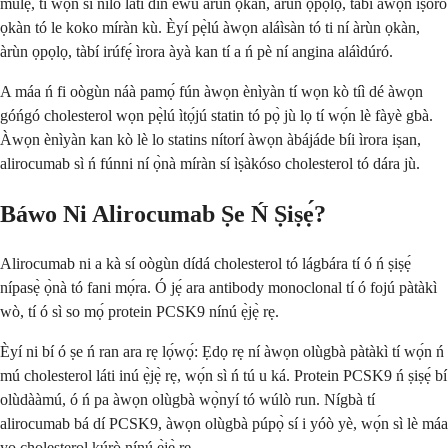
múlẹ̀, tí wọ́n sì nílò láti dín ewu àrùn ọkàn, àrùn ọpọlọ, tàbí àwọn ìṣòro
ọkàn tó le koko míràn kù. Èyí pẹ̀lú àwọn aláìsàn tó ti ní àrùn ọkàn,
àrùn ọpọlọ, tàbí irúfẹ́ ìrora àyà kan tí a ń pè ní angina aláìdúró.
A máa ń fi oògùn náà pamọ́ fún àwọn ènìyàn tí wọn kò tíì dé àwọn
góńgó cholesterol wọn pẹ̀lú ìtọ́jú statin tó pọ̀ jù lọ tí wọ́n lè fàyè gbà.
Àwọn ènìyàn kan kò lè lo statins nítorí àwọn àbájáde bíi ìrora iṣan,
alirocumab sì ń fúnni ní ọ̀nà míràn sí ìṣàkóso cholesterol tó dára jù.
Báwo Ni Alirocumab Ṣe Ń Ṣiṣẹ́?
Alirocumab ni a kà sí oògùn dídá cholesterol tó lágbára tí ó ń ṣiṣẹ́
nípasẹ̀ ọ̀nà tó fani mọ́ra. Ó jẹ́ ara antibody monoclonal tí ó fojú pàtàkì
wò, tí ó sì so mọ́ protein PCSK9 nínú ẹ̀jẹ̀ rẹ.
Èyí ni bí ó ṣe ń ran ara rẹ lọ́wọ́: Ẹdọ rẹ ní àwọn olùgbà pàtàkì tí wọ́n ń
mú cholesterol láti inú ẹ̀jẹ̀ rẹ, wọ́n sì ń tú u ká. Protein PCSK9 ń ṣiṣẹ́ bí
olùdààmú, ó ń pa àwọn olùgbà wọ̀nyí tó wúlò run. Nígbà tí
alirocumab bá dí PCSK9, àwọn olùgbà púpọ̀ sí i yóò yè, wọ́n sì lè máa
yọ cholesterol kúrò nínú ẹ̀jẹ̀ rẹ.