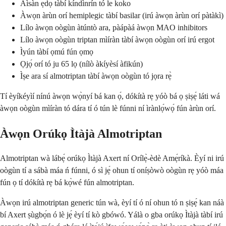
Àìsàn ẹ̀dọ̀ tàbí kíndìnrín tó le koko
Àwọn àrùn orí hemiplegic tàbí basilar (irú àwọn àrùn orí pàtàkì)
Lílo àwọn oògùn àtúntò ara, pàápàá àwọn MAO inhibitors
Lílo àwọn oògùn triptan mìíràn tàbí àwọn oògùn orí irú ergot
Ìyún tàbí ọmú fún ọmọ
Ọjọ́ orí tó ju 65 lọ (nílò àkíyèsí àfikún)
Ìṣe ara sí almotriptan tàbí àwọn oògùn tó jọra rẹ̀
Tí èyíkéyìí nínú àwọn wọ̀nyí bá kan ọ́, dókítà rẹ yóò bá ọ ṣiṣẹ́ láti wá
àwọn oògùn mìíràn tó dára tí ó tún lè fúnni ní ìrànlọ́wọ́ fún àrùn orí.
Àwọn Orúkọ Ìtàjà Almotriptan
Almotriptan wà lábẹ́ orúkọ Ìtàjà Axert ní Orílẹ̀-èdè Amẹ́ríkà. Èyí ni irú
oògùn tí a sábà máa ń fúnni, ó sì jẹ́ ohun tí oníṣòwò oògùn rẹ yóò máa
fún ọ tí dókítà rẹ bá kọ̀wé fún almotriptan.
Àwọn irú almotriptan generic tún wà, èyí tí ó ní ohun tó n ṣiṣẹ́ kan náà
bí Axert ṣùgbọ́n ó lè jẹ́ èyí tí kò gbówó. Yálà o gba orúkọ Ìtàjà tàbí irú