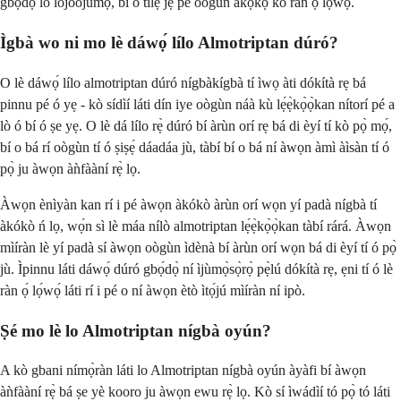
gbọ́dọ̀ lò lójoojúmọ́, bí ó tilẹ̀ jẹ́ pé oògùn àkọ́kọ́ kò ràn ọ́ lọ́wọ́.
Ìgbà wo ni mo lè dáwọ́ lílo Almotriptan dúró?
O lè dáwọ́ lílo almotriptan dúró nígbàkígbà tí ìwọ àti dókítà rẹ bá
pinnu pé ó yẹ - kò sídìí láti dín iye oògùn náà kù lẹ́ẹ̀kọ̀ọ̀kan nítorí pé a
lò ó bí ó ṣe yẹ. O lè dá lílo rẹ̀ dúró bí àrùn orí rẹ bá di èyí tí kò pọ̀ mọ́,
bí o bá rí oògùn tí ó ṣiṣẹ́ dáadáa jù, tàbí bí o bá ní àwọn àmì àìsàn tí ó
pọ̀ ju àwọn àǹfààní rẹ̀ lọ.
Àwọn ènìyàn kan rí i pé àwọn àkókò àrùn orí wọn yí padà nígbà tí
àkókò ń lọ, wọ́n sì lè máa nílò almotriptan lẹ́ẹ̀kọ̀ọ̀kan tàbí rárá. Àwọn
mìíràn lè yí padà sí àwọn oògùn ìdènà bí àrùn orí wọn bá di èyí tí ó pọ̀
jù. Ìpinnu láti dáwọ́ dúró gbọ́dọ̀ ní ìjùmọ̀sọ̀rọ̀ pẹ̀lú dókítà rẹ, ẹni tí ó lè
ràn ọ́ lọ́wọ́ láti rí i pé o ní àwọn ètò ìtọ́jú mìíràn ní ipò.
Ṣé mo lè lo Almotriptan nígbà oyún?
A kò gbani nímọ̀ràn láti lo Almotriptan nígbà oyún àyàfi bí àwọn
àǹfààní rẹ̀ bá ṣe yè kooro ju àwọn ewu rẹ̀ lọ. Kò sí ìwádìí tó pọ̀ tó láti