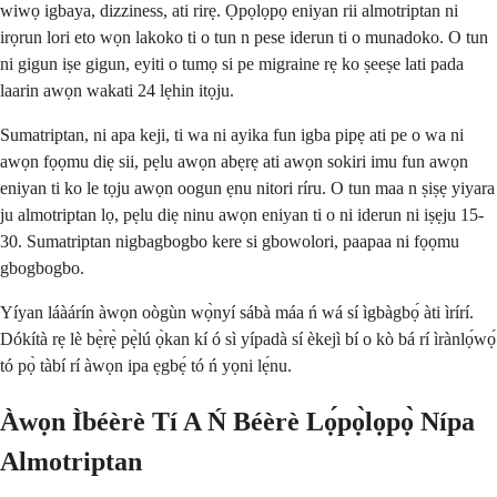
wiwọ igbaya, dizziness, ati rirẹ. Ọpọlọpọ eniyan rii almotriptan ni
irọrun lori eto wọn lakoko ti o tun n pese iderun ti o munadoko. O tun
ni gigun iṣe gigun, eyiti o tumọ si pe migraine rẹ ko ṣeeṣe lati pada
laarin awọn wakati 24 lẹhin itọju.
Sumatriptan, ni apa keji, ti wa ni ayika fun igba pipẹ ati pe o wa ni
awọn fọọmu diẹ sii, pẹlu awọn abẹrẹ ati awọn sokiri imu fun awọn
eniyan ti ko le tọju awọn oogun ẹnu nitori ríru. O tun maa n ṣiṣẹ yiyara
ju almotriptan lọ, pẹlu diẹ ninu awọn eniyan ti o ni iderun ni iṣẹju 15-
30. Sumatriptan nigbagbogbo kere si gbowolori, paapaa ni fọọmu
gbogbogbo.
Yíyan láàárín àwọn oògùn wọ̀nyí sábà máa ń wá sí ìgbàgbọ́ àti ìrírí.
Dókítà rẹ lè bẹ̀rẹ̀ pẹ̀lú ọ̀kan kí ó sì yípadà sí èkejì bí o kò bá rí ìrànlọ́wọ́
tó pọ̀ tàbí rí àwọn ipa ẹgbẹ́ tó ń yọni lẹ́nu.
Àwọn Ìbéèrè Tí A Ń Béèrè Lọ́pọ̀lọpọ̀ Nípa
Almotriptan