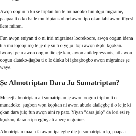
Awọn oogun ti kii ṣe triptan tun le munadoko fun itọju migraine,
paapaa ti o ko ba le mu triptans nitori awọn ipo ọkan tabi awọn ifiyesi
ilera miiran.
Fun awọn eniyan ti o ni iriri migraines loorekoore, awọn oogun idena
ti a mu lojoojumọ le jẹ diẹ sii ti o yẹ ju itọju awọn ikọlu kọọkan.
Iwọnyi pẹlu awọn oogun titẹ ẹjẹ kan, awọn antidepressants, ati awọn
oogun alatako-ijagba ti o le dinku bi igbagbogbo awọn migraines ṣe
waye.
Ṣe Almotriptan Dara Ju Sumatriptan?
Mejeeji almotriptan ati sumatriptan jẹ awọn oogun triptan ti o
munadoko, ṣugbọn wọn kọọkan ni awọn abuda alailẹgbẹ ti o le jẹ ki
ọkan dara julọ fun awọn aini rẹ pato. Yiyan "dara julọ" da lori esi rẹ
kọọkan, ifarada ipa ẹgbẹ, ati apẹrẹ migraine.
Almotriptan maa n fa awọn ipa ẹgbẹ diẹ ju sumatriptan lọ, paapaa