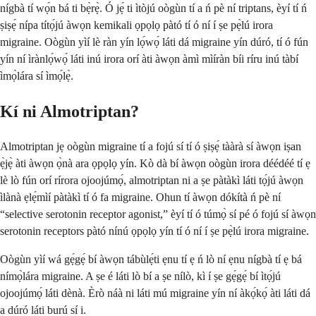
nígbà tí wọ́n bá ti bẹ̀rẹ̀. Ó jẹ́ ti ìtòjú oògùn tí a ń pè ní triptans, èyí tí ń
ṣiṣẹ́ nípa títọ́jú àwọn kemikali ọpọlọ pàtó tí ó ní í ṣe pẹ̀lú irora
migraine. Oògùn yìí lè ràn yín lọ́wọ́ láti dá migraine yín dúró, tí ó fún
yín ní ìrànlọ́wọ́ láti inú irora orí àti àwọn àmì mìíràn bíi ríru inú tàbí
ìmọ̀lára sí ìmọ́lẹ̀.
Kí ni Almotriptan?
Almotriptan jẹ oògùn migraine tí a fojú sí tí ó ṣiṣẹ́ tààrà sí àwọn iṣan
ẹ̀jẹ̀ àti àwọn ọ̀nà ara ọpọlọ yín. Kò dà bí àwọn oògùn irora déédéé tí ẹ
lè lò fún orí rírora ojoojúmọ́, almotriptan ni a ṣe pàtàkì láti tọ́jú àwọn
ìlànà ẹlẹ́mìí pàtàkì tí ó fa migraine. Ohun tí àwọn dókítà ń pè ní
“selective serotonin receptor agonist,” èyí tí ó túmọ̀ sí pé ó fojú sí àwọn
serotonin receptors pàtó nínú ọpọlọ yín tí ó ní í ṣe pẹ̀lú irora migraine.
Oògùn yìí wá gẹ́gẹ́ bí àwọn tábùlẹ́ti ẹnu tí ẹ ń lò ní ẹnu nígbà tí ẹ bá
nímọ̀lára migraine. A ṣe é láti lò bí a ṣe nílò, kì í ṣe gẹ́gẹ́ bí ìtọ́jú
ojoojúmọ́ láti dènà. Èrò náà ni láti mú migraine yín ní àkọ́kọ́ àti láti dá
a dúró láti burú sí i.