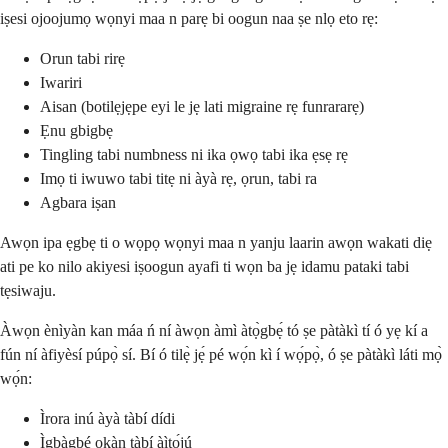
iṣesi ojoojumọ wọnyi maa n parẹ bi oogun naa ṣe nlọ eto rẹ:
Orun tabi rirẹ
Iwariri
Aisan (botilẹjẹpe eyi le jẹ lati migraine rẹ funrararẹ)
Ẹnu gbigbẹ
Tingling tabi numbness ni ika ọwọ tabi ika ẹsẹ rẹ
Imọ ti iwuwo tabi titẹ ni àyà rẹ, ọrun, tabi ra
Agbara iṣan
Awọn ipa ẹgbẹ ti o wọpọ wọnyi maa n yanju laarin awọn wakati diẹ
ati pe ko nilo akiyesi iṣoogun ayafi ti wọn ba jẹ idamu pataki tabi
tẹsiwaju.
Àwọn ènìyàn kan máa ń ní àwọn àmì àtọ̀gbẹ́ tó ṣe pàtàkì tí ó yẹ kí a
fún ní àfiyèsí púpọ̀ sí. Bí ó tilẹ̀ jẹ́ pé wọ́n kì í wọ́pọ̀, ó ṣe pàtàkì láti mọ̀
wọ́n:
Ìrora inú àyà tàbí dídi
Ìgbàgbé ọkàn tàbí àìtọ́jú