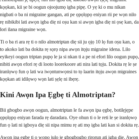
kọọkan, kii ṣe bi oogun ojoojumọ igba pipẹ. O yẹ ki o mu nikan
nigbati o ba ni migraine gangan, ati pe ọpọlọpọ eniyan rii pe wọn nilo
rẹ nibikibi lati awọn igba diẹ ni oṣu kan si awọn igba diẹ ni ọsẹ kan, da
lori ilana migraine wọn.
Ti o ba ri ara rẹ ti o nilo almotriptan diẹ sii ju ọjọ 10 lọ fun oṣu kan, o
to akoko lati ba dokita rẹ sọrọ nipa awọn itọju migraine idena. Lilo
eyikeyi oogun triptan pupọ le ja si nkan ti a pe ni efori lilo oogun pupọ,
nibiti awọn efori rẹ di looto loorekoore ati nira lati tọju. Dokita rẹ le ṣe
iranlọwọ fun ọ lati wa iwọntunwọnsi to tọ laarin itọju awọn migraines
kọọkan ati idilọwọ wọn lati ṣẹlẹ ni ibẹrẹ.
Kini Awọn Ipa Ẹgbẹ ti Almotriptan?
Bii gbogbo awọn oogun, almotriptan le fa awọn ipa ẹgbẹ, botilẹjẹpe
ọpọlọpọ eniyan farada rẹ daradara. Oye ohun ti o le reti le ṣe iranlọwọ
fun ọ lati ni igboya diẹ sii nipa mimu rẹ ati mọ igba lati kan si dokita rẹ.
Awọn ipa ẹgbẹ ti o wọpọ julọ jẹ gbogbogbo rirọrun ati igba diẹ. Awọn