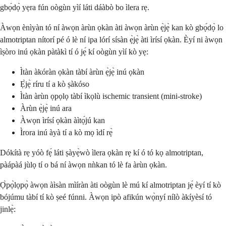
gbọ́dọ̀ yẹra fún oògùn yìí láti dáàbò bo ìlera rẹ.
Àwọn ènìyàn tó ní àwọn àrùn ọkàn àti àwọn àrùn ẹ̀jẹ̀ kan kò gbọ́dọ̀ lo
almotriptan nítorí pé ó lè ní ipa lórí sísàn ẹ̀jẹ̀ àti ìrísí ọkàn. Èyí ni àwọn
ìṣòro inú ọkàn pàtàkì tí ó jẹ́ kí oògùn yìí kò yẹ:
Ìtàn àkóràn ọkàn tàbí àrùn ẹ̀jẹ̀ inú ọkàn
Ẹ̀jẹ̀ ríru tí a kò ṣàkóso
Ìtàn àrùn ọpọlọ tàbí ìkọlù ischemic transient (mini-stroke)
Àrùn ẹ̀jẹ̀ inú ara
Àwọn ìrísí ọkàn àìtọ́jú kan
Ìrora inú àyà tí a kò mọ ìdí rẹ̀
Dókítà rẹ yóò fẹ́ láti ṣàyẹ̀wò ìlera ọkàn rẹ kí ó tó kọ almotriptan,
pàápàá jùlọ tí o bá ní àwọn nǹkan tó lè fa àrùn ọkàn.
Ọ̀pọ̀lọpọ̀ àwọn àìsàn mìíràn àti oògùn lè mú kí almotriptan jẹ́ èyí tí kò
bójúmu tàbí tí kò ṣeé fúnni. Àwọn ipò afikún wọ̀nyí nílò àkíyèsí tó
jinlẹ̀: