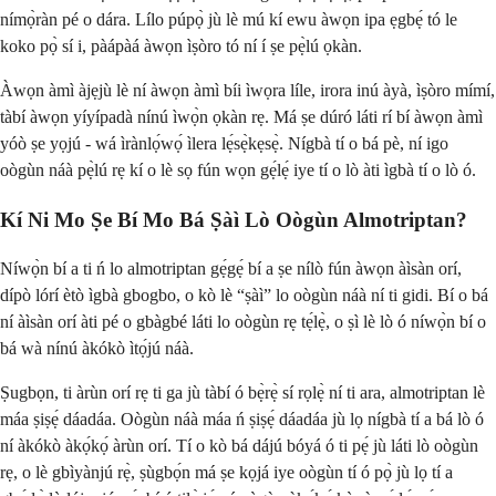
nímọ̀ràn pé o dára. Lílo púpọ̀ jù lè mú kí ewu àwọn ipa ẹgbẹ́ tó le
koko pọ̀ sí i, pàápàá àwọn ìṣòro tó ní í ṣe pẹ̀lú ọkàn.
Àwọn àmì àjẹjù lè ní àwọn àmì bíi ìwọra líle, irora inú àyà, ìṣòro mímí,
tàbí àwọn yíyípadà nínú ìwọ̀n ọkàn rẹ. Má ṣe dúró láti rí bí àwọn àmì
yóò ṣe yọjú - wá ìrànlọ́wọ́ ìlera lẹ́sẹ̀kẹsẹ̀. Nígbà tí o bá pè, ní igo
oògùn náà pẹ̀lú rẹ kí o lè sọ fún wọn gẹ́lẹ́ iye tí o lò àti ìgbà tí o lò ó.
Kí Ni Mo Ṣe Bí Mo Bá Ṣàì Lò Oògùn Almotriptan?
Níwọ̀n bí a ti ń lo almotriptan gẹ́gẹ́ bí a ṣe nílò fún àwọn àìsàn orí,
dípò lórí ètò ìgbà gbogbo, o kò lè “ṣàì” lo oògùn náà ní ti gidi. Bí o bá
ní àìsàn orí àti pé o gbàgbé láti lo oògùn rẹ tẹ́lẹ̀, o ṣì lè lò ó níwọ̀n bí o
bá wà nínú àkókò ìtọ́jú náà.
Ṣugbọn, ti àrùn orí rẹ ti ga jù tàbí ó bẹ̀rẹ̀ sí rọlẹ̀ ní ti ara, almotriptan lè
máa ṣiṣẹ́ dáadáa. Oògùn náà máa ń ṣiṣẹ́ dáadáa jù lọ nígbà tí a bá lò ó
ní àkókò àkọ́kọ́ àrùn orí. Tí o kò bá dájú bóyá ó ti pẹ́ jù láti lò oògùn
rẹ, o lè gbìyànjú rẹ̀, ṣùgbọ́n má ṣe kọjá iye oògùn tí ó pọ̀ jù lọ tí a