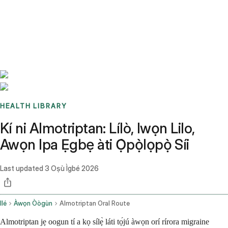
Benchmarks
Stories
FAQ
Sign up / Log in
HEALTH LIBRARY
Kí ni Almotriptan: Lílò, Iwọn Lilo,
Awọn Ipa Ẹgbẹ àti Ọ̀pọ̀lọpọ̀ Síi
Last updated
3 Oṣù Ìgbé 2026
Ilé
Àwọn Òògùn
Almotriptan Oral Route
Almotriptan jẹ oogun tí a kọ sílẹ̀ láti tọ́jú àwọn orí rírora migraine