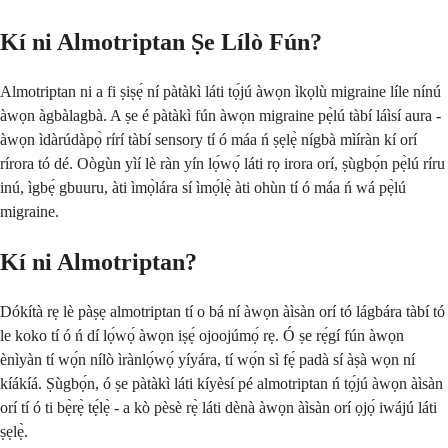
Kí ni Almotriptan Ṣe Lílò Fún?
Almotriptan ni a fi ṣiṣẹ́ ní pàtàkì láti tọ́jú àwọn ìkọlù migraine líle nínú
àwọn àgbàlagbà. A ṣe é pàtàkì fún àwọn migraine pẹ̀lú tàbí láìsí aura -
àwọn ìdàrúdàpọ̀ rírí tàbí sensory tí ó máa ń ṣẹlẹ̀ nígbà mìíràn kí orí
rírora tó dé. Oògùn yìí lè ràn yín lọ́wọ́ láti rọ irora orí, ṣùgbọ́n pẹ̀lú ríru
inú, ìgbẹ́ gbuuru, àti ìmọ̀lára sí ìmọ́lẹ̀ àti ohùn tí ó máa ń wá pẹ̀lú
migraine.
Kí ni Almotriptan?
Dókítà rẹ lè pàṣẹ almotriptan tí o bá ní àwọn àìsàn orí tó lágbára tàbí tó
le koko tí ó ń dí lọ́wọ́ àwọn iṣẹ́ ojoojúmọ́ rẹ. Ó ṣe rẹ́gí fún àwọn
ènìyàn tí wọ́n nílò ìrànlọ́wọ́ yíyára, tí wọ́n sì fẹ́ padà sí àṣà wọn ní
kíákíá. Ṣùgbọ́n, ó ṣe pàtàkì láti kíyèsí pé almotriptan ń tọ́jú àwọn àìsàn
orí tí ó ti bẹ̀rẹ̀ tẹ́lẹ̀ - a kò pèsè rẹ̀ láti dènà àwọn àìsàn orí ọjọ́ iwájú láti
ṣẹlẹ̀.