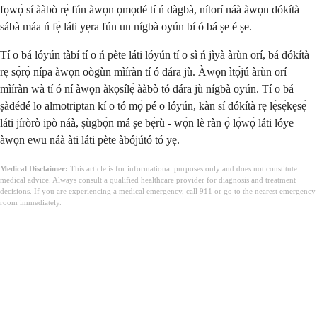
fọwọ́ sí ààbò rẹ̀ fún àwọn ọmọdé tí ń dàgbà, nítorí náà àwọn dókítà
sábà máa ń fẹ́ láti yẹra fún un nígbà oyún bí ó bá ṣe é ṣe.
Tí o bá lóyún tàbí tí o ń pète láti lóyún tí o sì ń jìyà àrùn orí, bá dókítà
rẹ sọ̀rọ̀ nípa àwọn oògùn mìíràn tí ó dára jù. Àwọn ìtọ́jú àrùn orí
mìíràn wà tí ó ní àwọn àkọsílẹ̀ ààbò tó dára jù nígbà oyún. Tí o bá
ṣàdédé lo almotriptan kí o tó mọ̀ pé o lóyún, kàn sí dókítà rẹ lẹ́sẹ̀kẹsẹ̀
láti jíròrò ipò náà, ṣùgbọ́n má ṣe bẹ̀rù - wọ́n lè ràn ọ́ lọ́wọ́ láti lóye
àwọn ewu náà àti láti pète àbójútó tó yẹ.
Medical Disclaimer:
This article is for informational purposes only and does not constitute
medical advice. Always consult a qualified healthcare provider for diagnosis and treatment
decisions. If you are experiencing a medical emergency, call 911 or go to the nearest emergency
room immediately.