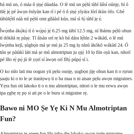
bá mú un, ó máa ń ṣiṣẹ́ dáadáa. O lè mú un pẹ̀lú tàbí láìsí oúnjẹ, bí ó
tilẹ̀ jẹ́ pé àwọn ènìyàn kan rí i pé ó ń ṣiṣẹ́ yíyára lórí ikùn òfo. Gbé
tàbùlẹ́ìtì náà mì pẹ̀lú omi gíláàsì kún, má sì fọ́ tàbí jẹ ẹ́.
Ìwọ̀nba àkọ́kọ́ tí ó wọ́pọ̀ jẹ́ 6.25 mg tàbí 12.5 mg, ní ìbámu pẹ̀lú ohun
tí dókítà rẹ pàṣẹ. Tí àìsàn orí rẹ kò bá dára lẹ́hìn 2 wákàtí, o lè mú
ìwọ̀nba kejì, ṣùgbọ́n má ṣe mú ju 25 mg lọ nínú àkókò wákàtí 24. Ó
tún ṣe pàtàkì láti má ṣe mú almotriptan ju ọjọ́ 10 lọ fún oṣù kan, nítorí
pé lílo rẹ̀ pọ̀ jù lè yọrí sí àwọn orí fífọ́ púpọ̀ sí i.
O ko nilo lati mu oogun yii pẹlu ounjẹ, ṣugbọn jijẹ ohun kan ti o rọrun
ṣaaju ki o to le ṣe iranlọwọ ti o ba maa n ni aisan pẹlu awọn migraines.
Yẹra fun oti lakoko ti o n mu almotriptan, nitori o le mu eewu awọn
ipa ẹgbẹ rẹ pọ si ati pe o le buru si migraine rẹ.
Bawo ni MO Ṣe Yẹ Ki N Mu Almotriptan
Fun?
Almotriptan jẹ apẹrẹ fun lilo igba diẹ lakoko awọn iṣẹlẹ migraine