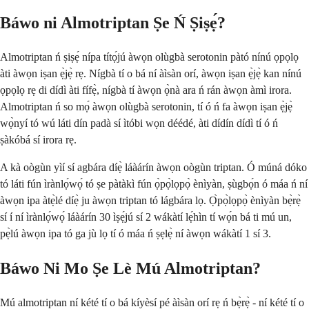
Báwo ni Almotriptan Ṣe Ń Ṣiṣẹ́?
Almotriptan ń ṣiṣẹ́ nípa títọ́jú àwọn olùgbà serotonin pàtó nínú ọpọlọ
àti àwọn iṣan ẹ̀jẹ̀ rẹ. Nígbà tí o bá ní àìsàn orí, àwọn iṣan ẹ̀jẹ̀ kan nínú
ọpọlọ rẹ di dídì àti fífẹ̀, nígbà tí àwọn ọ̀nà ara ń rán àwọn àmì irora.
Almotriptan ń so mọ́ àwọn olùgbà serotonin, tí ó ń fa àwọn iṣan ẹ̀jẹ̀
wọ̀nyí tó wú láti dín padà sí ìtóbi wọn déédé, àti dídín dídì tí ó ń
ṣàkóbá sí irora rẹ.
A kà oògùn yìí sí agbára díẹ̀ láàárín àwọn oògùn triptan. Ó múná dóko
tó láti fún ìrànlọ́wọ́ tó ṣe pàtàkì fún ọ̀pọ̀lọpọ̀ ènìyàn, ṣùgbọ́n ó máa ń ní
àwọn ipa àtẹ̀lé díẹ̀ ju àwọn triptan tó lágbára lọ. Ọ̀pọ̀lọpọ̀ ènìyàn bẹ̀rẹ̀
sí í ní ìrànlọ́wọ́ láàárín 30 ìṣẹ́jú sí 2 wákàtí lẹ́hìn tí wọ́n bá ti mú un,
pẹ̀lú àwọn ipa tó ga jù lọ tí ó máa ń ṣẹlẹ̀ ní àwọn wákàtí 1 sí 3.
Báwo Ni Mo Ṣe Lè Mú Almotriptan?
Mú almotriptan ní kété tí o bá kíyèsí pé àìsàn orí rẹ ń bẹ̀rẹ̀ - ní kété tí o