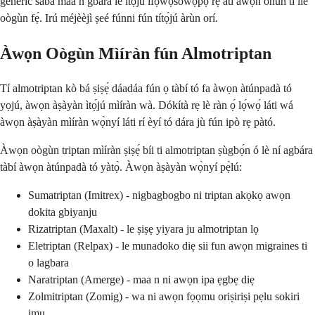
generic sábà máa ń gbára lé ìtọ́jú ìfọwọ́sowọ́pọ̀ rẹ àti àwọn ohun tí ilé
oògùn fẹ́. Irú méjèèjì ṣeé fúnni fún títọ́jú àrùn orí.
Àwọn Oògùn Mìíràn fún Almotriptan
Tí almotriptan kò bá ṣiṣẹ́ dáadáa fún ọ tàbí tó fa àwọn àtúnpadà tó
yọjú, àwọn àṣàyàn ìtọ́jú mìíràn wà. Dókítà rẹ lè ràn ọ́ lọ́wọ́ láti wá
àwọn àṣàyàn mìíràn wọ̀nyí láti rí èyí tó dára jù fún ipò rẹ pàtó.
Àwọn oògùn triptan mìíràn ṣiṣẹ́ bíi ti almotriptan ṣùgbọ́n ó lè ní agbára
tàbí àwọn àtúnpadà tó yàtọ̀. Àwọn àṣàyàn wọ̀nyí pẹ̀lú:
Sumatriptan (Imitrex) - nigbagbogbo ni triptan akọkọ awọn
dokita gbiyanju
Rizatriptan (Maxalt) - le ṣiṣẹ yiyara ju almotriptan lọ
Eletriptan (Relpax) - le munadoko diẹ sii fun awọn migraines ti
o lagbara
Naratriptan (Amerge) - maa n ni awọn ipa ẹgbẹ diẹ
Zolmitriptan (Zomig) - wa ni awọn fọọmu oriṣiriṣi pẹlu sokiri
imu