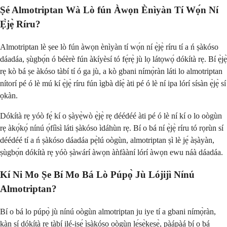
Ṣé Almotriptan Wà Lò fún Àwọn Ènìyàn Tí Wọ́n Ní
Ẹ̀jẹ̀ Ríru?
Almotriptan lè ṣee lò fún àwọn ènìyàn tí wọ́n ní ẹ̀jẹ̀ ríru tí a ń ṣàkóso
dáadáa, ṣùgbọ́n ó béèrè fún àkíyèsí tó fẹ́rẹ̀ jù lọ látọwọ́ dókítà rẹ. Bí ẹ̀jẹ̀
rẹ kò bá ṣe àkóso tàbí tí ó ga jù, a kò gbani nímọ̀ràn láti lo almotriptan
nítorí pé ó lè mú kí ẹ̀jẹ̀ ríru fún ìgbà díẹ̀ àti pé ó lè ní ipa lórí sísàn ẹ̀jẹ̀ sí
ọkàn.
Dókítà rẹ yóò fẹ́ kí o ṣàyẹ̀wò ẹ̀jẹ̀ rẹ déédéé àti pé ó lè ní kí o lo oògùn
rẹ àkọ́kọ́ nínú ọ́fíìsì láti ṣàkóso ìdáhùn rẹ. Bí o bá ní ẹ̀jẹ̀ ríru tó rọrùn sí
déédéé tí a ń ṣàkóso dáadáa pẹ̀lú oògùn, almotriptan ṣì lè jẹ́ àṣàyàn,
ṣùgbọ́n dókítà rẹ yóò ṣàwárí àwọn àǹfààní lórí àwọn ewu náà dáadáa.
Kí Ni Mo Ṣe Bí Mo Bá Lò Púpọ̀ Jù Lójijì Nínú
Almotriptan?
Bí o bá lo púpọ̀ jù nínú oògùn almotriptan ju iye tí a gbani nímọ̀ràn,
kàn sí dókítà rẹ tàbí ilé-iṣẹ́ ìṣàkóso oògùn lẹ́sẹ̀kẹsẹ̀, pàápàá bí o bá