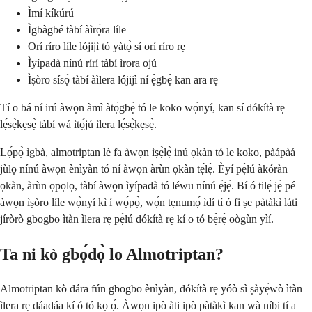
Ìmí kíkúrú
Ìgbàgbé tàbí àìrọ́ra líle
Orí ríro líle lójijì tó yàtọ̀ sí orí ríro rẹ
Ìyípadà nínú rírí tàbí ìrora ojú
Ìṣòro sísọ̀ tàbí àìlera lójijì ní ẹ̀gbẹ̀ kan ara rẹ
Tí o bá ní irú àwọn àmì àtọ̀gbẹ́ tó le koko wọ̀nyí, kan sí dókítà rẹ
lẹ́sẹ̀kẹsẹ̀ tàbí wá ìtọ́jú ìlera lẹ́sẹ̀kẹsẹ̀.
Lọ́pọ̀ ìgbà, almotriptan lè fa àwọn ìṣẹ̀lẹ̀ inú ọkàn tó le koko, pàápàá
jùlọ nínú àwọn ènìyàn tó ní àwọn àrùn ọkàn tẹ́lẹ̀. Èyí pẹ̀lú àkóràn
ọkàn, àrùn ọpọlọ, tàbí àwọn ìyípadà tó léwu nínú ẹ̀jẹ̀. Bí ó tilẹ̀ jẹ́ pé
àwọn ìṣòro líle wọ̀nyí kì í wọ́pọ̀, wọ́n tẹnumọ́ ìdí tí ó fi ṣe pàtàkì láti
jíròrò gbogbo ìtàn ìlera rẹ pẹ̀lú dókítà rẹ kí o tó bẹ̀rẹ̀ oògùn yìí.
Ta ni kò gbọ́dọ̀ lo Almotriptan?
Almotriptan kò dára fún gbogbo ènìyàn, dókítà rẹ yóò sì ṣàyẹ̀wò ìtàn
ìlera rẹ dáadáa kí ó tó kọ ọ́. Àwọn ipò àti ipò pàtàkì kan wà níbi tí a