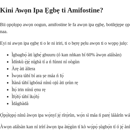
Kini Awọn Ipa Ẹgbẹ ti Amifostine?
Bii ọpọlọpọ awọn oogun, amifostine le fa awọn ipa ẹgbẹ, botilẹjẹpe ọpọl
naa.
Eyi ni awọn ipa ẹgbẹ ti o le ni iriri, ti o bẹrẹ pẹlu awọn ti o wọpọ julọ:
Ìgbagbọ̀ àti ìgbẹ́ gbuuru (ó kan nǹkan bí 60% àwọn aláìsàn)
Ìdínkù ẹ̀jẹ̀ nígbà tí a ń fúnni ní oògùn
Àrẹ àti àìlera
Ìwọra tàbí bí ara ṣe máa ń fọ́
Ìtàná tàbí ìgbóná nínú ojú àti ọrùn rẹ
Ìtọ́ irin nínú ẹnu rẹ
Ìfọ́fọ́ tàbí ìkọ́fọ́
Ìdàgbàdà
Ọ̀pọ̀lọpọ̀ nínú àwọn ipa wọ̀nyí jẹ́ rírọ̀rùn, wọ́n sì máa ń parẹ́ láàárín wákà
Àwọn aláìsàn kan ní irírí àwọn ipa àtẹ̀gùn tí kò wọ́pọ̀ ṣùgbọ́n tí ó jẹ́ àníyà