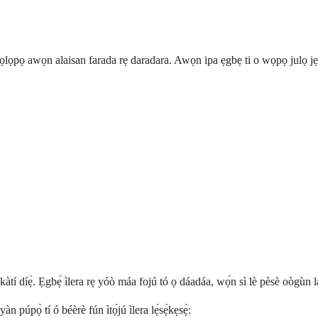
ọpọ awọn alaisan farada rẹ daradara. Awọn ipa ẹgbẹ ti o wọpọ julọ jẹ iṣ
tí díẹ̀. Ẹgbẹ́ ìlera rẹ yóò máa fojú tó ọ dáadáa, wọ́n sì lè pèsè oògùn láti rà
n púpọ̀ tí ó béèrè fún ìtọ́jú ìlera lẹ́sẹ̀kẹsẹ̀: