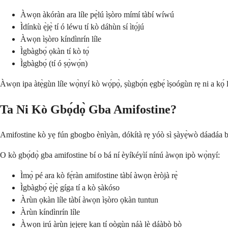
Àwọn àkóràn ara líle pẹ̀lú ìṣòro mímí tàbí wíwú
Ìdínkù ẹ̀jẹ̀ tí ó léwu tí kò dáhùn sí ìtọ́jú
Àwọn ìṣòro kíndìnrín líle
Ìgbàgbọ́ ọkàn tí kò tọ́
Ìgbàgbọ́ (tí ó ṣọ̀wọ́n)
Àwọn ipa àtẹ̀gùn líle wọ̀nyí kò wọ́pọ̀, ṣùgbọ́n ẹgbẹ́ ìṣoógùn rẹ ni a kọ́ lá
Ta Ni Kò Gbọ́dọ̀ Gba Amifostine?
Amifostine kò yẹ fún gbogbo ènìyàn, dókítà rẹ yóò sì ṣàyẹ̀wò dáadáa b
O kò gbọ́dọ̀ gba amifostine bí o bá ní èyíkéyìí nínú àwọn ipò wọ̀nyí:
Ìmọ̀ pé ara kò fẹ́ràn amifostine tàbí àwọn èròjà rẹ̀
Ìgbàgbọ́ ẹ̀jẹ̀ gíga tí a kò ṣàkóso
Àrùn ọkàn líle tàbí àwọn ìṣòro ọkàn tuntun
Àrùn kíndìnrín líle
Àwọn irú àrùn jẹjẹrẹ kan tí oògùn náà lè dáàbò bò