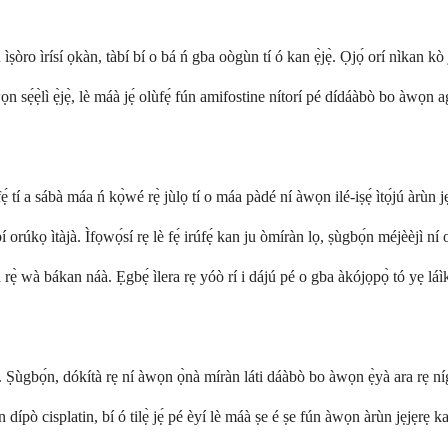
ìṣòro ìrísí ọkàn, tàbí bí o bá ń gba oògùn tí ó kan ẹ̀jẹ̀. Ọjọ́ orí nìkan k
ẹ̀lì ẹ̀jẹ̀, lè máà jẹ́ olùfẹ́ fún amifostine nítorí pé dídáàbò bo àwọn agbè
 tí a sábà máa ń kọ̀wé rẹ̀ jùlọ tí o máa pàdé ní àwọn ilé-iṣẹ́ ìtọ́jú àrùn j
 orúkọ ìtàjà. Ìfọwọ́sí rẹ lè fẹ́ irúfẹ́ kan ju òmíràn lọ, ṣùgbọ́n méjèèjì n
ẹ̀ wà bákan náà. Ẹgbẹ́ ìlera rẹ yóò rí i dájú pé o gba àkójọpọ̀ tó yẹ láìk
áà. Ṣùgbọ́n, dókítà rẹ ní àwọn ọ̀nà míràn láti dáàbò bo àwọn ẹ̀yà ara rẹ níg
in dípò cisplatin, bí ó tilẹ̀ jẹ́ pé èyí lè máà ṣe é ṣe fún àwọn àrùn jẹjẹr