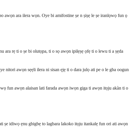
bobo awọn ara ilera wọn. Oye bi amifostine ṣe n ṣiṣẹ le ṣe iranlọwọ fun ọ
ara rẹ ti o ṣe bi olutọpa, ti o sọ awọn ipilẹṣẹ ọfẹ ti o lewu ti a ṣẹda
 nitori awọn sẹẹli ilera ni sisan ẹjẹ ti o dara julọ ati pe o le gba oogun
ọ fun awọn alaisan lati farada awọn iwọn giga ti awọn itọju akàn ti o
ti ṣe idiwọ ẹnu gbigbẹ to lagbara lakoko itọju itankalẹ fun ori ati awọn