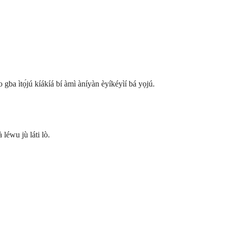
é o gba ìtọ́jú kíákíá bí àmì àníyàn èyíkéyìí bá yọjú.
léwu jù láti lò.