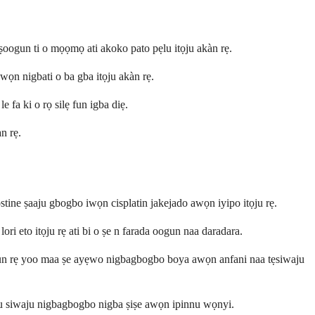
 iṣoogun ti o mọọmọ ati akoko pato pẹlu itọju akàn rẹ.
 wọn nigbati o ba gba itọju akàn rẹ.
 fa ki o rọ silẹ fun igba diẹ.
n rẹ.
stine ṣaaju gbogbo iwọn cisplatin jakejado awọn iyipo itọju rẹ.
 eto itọju rẹ ati bi o ṣe n farada oogun naa daradara.
ṣoogun rẹ yoo maa ṣe ayẹwo nigbagbogbo boya awọn anfani naa tẹsiwaju
tọju siwaju nigbagbogbo nigba ṣiṣe awọn ipinnu wọnyi.