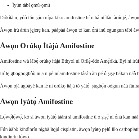
Ìyún tàbí ọmú-ọmú
Dókítà rẹ yóò tún ṣọ́ra nípa kíkọ amifostine bí o bá ní ìtàn àrúnjẹ̀, àwọn 
Àwọn irú àrùn jẹjẹrẹ kan, pàápàá àwọn tó kan ọ̀rá inú egungun tàbí àwọn sẹ́
Àwọn Orúkọ Ìtàjà Amifostine
Amifostine wà lábẹ́ orúkọ ìtàjà Ethyol ní Orílẹ̀-èdè Amẹ́ríkà. Èyí ni irúfẹ́
Irúfẹ́ gbogbogbòò ni a n pè ní amifostine lásán àti pé ó ṣiṣẹ́ bákan náà bí
Àwọn ọjà àgbáyé kan lè ní orúkọ ìtàjà tó yàtọ̀, ṣùgbọ́n oògùn náà fúnra r
Àwọn Ìyàtọ̀ Amifostine
Lọ́wọ́lọ́wọ́, kò sí àwọn ìyàtọ̀ tààrà sí amifostine tí ó ṣiṣẹ́ ní ọ̀nà kan n
Fún ààbò kíndìnrín nígbà ìtọ́jú cisplatin, àwọn ìyàtọ̀ pẹ̀lú lílo carboplat
kíndìnrín lọ́wọ́.