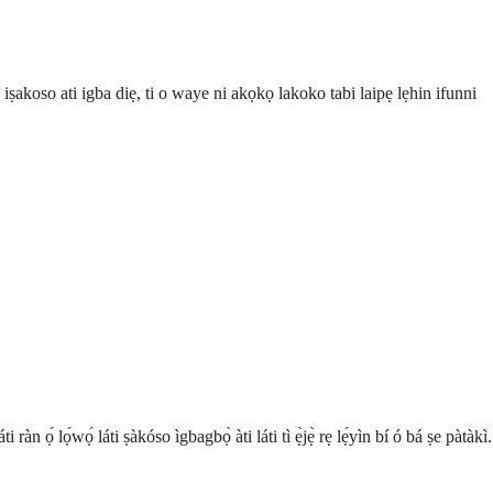
akoso ati igba diẹ, ti o waye ni akọkọ lakoko tabi laipẹ lẹhin ifunni
n ọ́ lọ́wọ́ láti ṣàkóso ìgbagbọ̀ àti láti tì ẹ̀jẹ̀ rẹ lẹ́yìn bí ó bá ṣe pàtàkì.