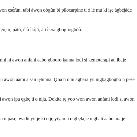
a àwọn ẹṣẹ́fún, tàbí àwọn oògùn bí pilocarpine tí ó lè mú kí ìṣe àgbéjáde
rẹ rẹ pàtó, ètò ìtọ́jú, àti ìlera gbogbogbòò.
unni ni awọn anfani aabo gbooro kanna lodi si kemoterapi ati ibajẹ
itọju awọn aami aisan lẹhinna. Ọna ti o ni agbara yii nigbagbogbo n pese
 rii awọn ipa ẹgbẹ ti o nija. Dokita rẹ yoo wọn awọn anfani lodi si awọn
nipasẹ iwadii yii jẹ ki o jẹ yiyan ti o gbẹkẹle nigbati aabo ara jẹ