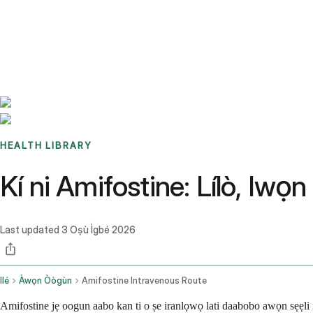
Benchmarks
Stories
FAQ
Sign up / Log in
HEALTH LIBRARY
Kí ni Amifostine: Lílò, Iwọn
Last updated
3 Oṣù Ìgbé 2026
Ilé
Àwọn Òògùn
Amifostine Intravenous Route
Amifostine jẹ oogun aabo kan ti o ṣe iranlọwọ lati daabobo awọn sẹẹli ile