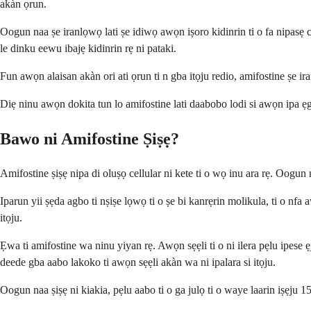
akàn ọrun.
Oogun naa ṣe iranlọwọ lati ṣe idiwọ awọn iṣoro kidinrin ti o fa nipasẹ cis
le dinku eewu ibajẹ kidinrin rẹ ni pataki.
Fun awọn alaisan akàn ori ati ọrun ti n gba itọju redio, amifostine ṣe ira
Diẹ ninu awọn dokita tun lo amifostine lati daabobo lodi si awọn ipa ẹg
Bawo ni Amifostine Ṣiṣẹ?
Amifostine ṣiṣẹ nipa di oluṣọ cellular ni kete ti o wọ inu ara rẹ. Oogun n
Iparun yii ṣẹda agbo ti nṣiṣe lọwọ ti o ṣe bi kanrẹrin molikula, ti o nf
itọju.
Ẹwa ti amifostine wa ninu yiyan rẹ. Awọn sẹẹli ti o ni ilera pẹlu ipese ẹ
deede gba aabo lakoko ti awọn sẹẹli akàn wa ni ipalara si itọju.
Oogun naa ṣiṣẹ ni kiakia, pẹlu aabo ti o ga julọ ti o waye laarin iṣẹju 1