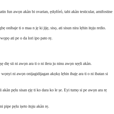
platin fun awọn akàn bi ovarian, ẹdọfóró, tabi akàn testicular, amifostine
nibaje ti o maa n jẹ ki jijẹ, sisọ, ati sisun nira lẹhin itọju redio.
wọpọ ati pe o da lori ipo pato rẹ.
ẹ diẹ sii ni awọn ara ti o ni ilera ju ninu awọn sẹẹli akàn.
ẹ wọnyi ni awọn onijagidijagan akọkọ lẹhin ibajẹ ara ti o ni ibatan si
i akàn pẹlu sisan ẹjẹ ti ko dara ko le ṣe. Eyi tumọ si pe awọn ara rẹ
i pipe pẹlu iṣeto itọju akàn rẹ.