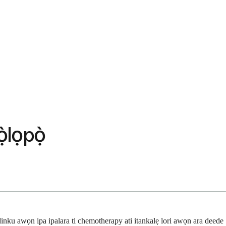
̀lọpọ̀
i dinku awọn ipa ipalara ti chemotherapy ati itankalẹ lori awọn ara deede