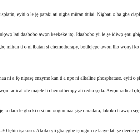
platin, eyiti o le jẹ pataki ati nigba miiran titilai. Nigbati o ba gba cis
nlọwọ lati daabobo awọn keekeke itọ. Idaabobo yii le ṣe idiwọ ẹnu gbigbẹ o
bẹ miiran ti o ni ibatan si chemotherapy, botilẹjẹpe awọn lilo wọnyi ko 
aa ni a fọ nipasẹ enzyme kan ti a npe ni alkaline phosphatase, eyiti o ṣiṣ
a awọn radical ọfẹ majele ti chemotherapy ati redio ṣẹda. Awọn radical ọf
jẹ to dara le gba ki o si mu oogun naa ṣiṣẹ daradara, lakoko ti awọn sẹẹl
5-30 lẹhin iṣakoso. Akoko yii gba ẹgbẹ iṣoogun rẹ laaye lati ṣe deede rẹ n