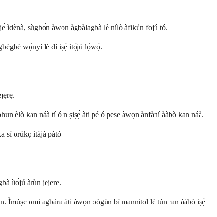
ò jẹ́ ìdènà, ṣùgbọ́n àwọn àgbàlagbà lè nílò àfikún fojú tó.
gbè wọ̀nyí lè dí iṣẹ́ ìtọ́jú lọ́wọ́.
ẹjẹrẹ.
í ohun èlò kan náà tí ó n ṣiṣẹ́ àti pé ó pese àwọn ànfàní ààbò kan náà.
a sí orúkọ ìtàjà pàtó.
bà ìtọ́jú àrùn jẹjẹrẹ.
ẹ kan. Ìmúṣe omi agbára àti àwọn oògùn bí mannitol lè tún ran ààbò iṣẹ́