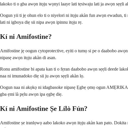
lakoko ti o gba awọn itọju wọnyi laaye lati tẹsiwaju lati ja awọn sẹẹli
Oogun yii ti jẹ ohun elo ti o niyelori ni itọju akàn fun awọn ewadun, ti
lati ni igboya diẹ sii nipa awọn ipinnu itọju rẹ.
Kí ni Amifostine?
Amifostine jẹ oogun cytoprotective, eyiti o tumọ si pe o daabobo awọn sẹẹ
nipasẹ awọn itọju akàn di asan.
Ronu amifostine bi apata kan ti o fẹran daabobo awọn sẹẹli deede lakoko ti
naa ni imunadoko diẹ sii ju awọn sẹẹli akàn lọ.
Oogun naa ni akọkọ ni idagbasoke nipasẹ Ẹgbẹ ọmọ ogun AMẸRIKA bi aabo
gba ẹmi là pẹlu awọn ipa ẹgbẹ diẹ.
Kí ni Amifostine Ṣe Lílò Fún?
Amifostine ṣe iranlọwọ aabo lakoko awọn itọju akàn kan pato. Dokita rẹ l