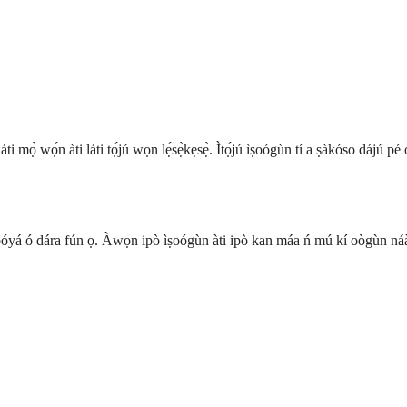
ti mọ̀ wọ́n àti láti tọ́jú wọn lẹ́sẹ̀kẹsẹ̀. Ìtọ́jú ìṣoógùn tí a ṣàkóso dájú p
óyá ó dára fún ọ. Àwọn ipò ìṣoógùn àti ipò kan máa ń mú kí oògùn náà 