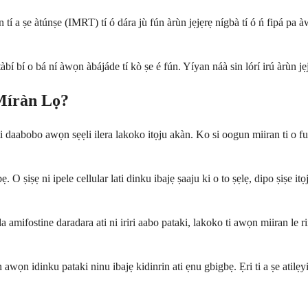
ànṣán tí a ṣe àtúnṣe (IMRT) tí ó dára jù fún àrùn jẹjẹrẹ nígbà tí ó ń fipá p
í bí o bá ní àwọn àbájáde tí kò ṣe é fún. Yíyan náà sin lórí irú àrùn jẹjẹ
Míràn Lọ?
i daabobo awọn sẹẹli ilera lakoko itọju akàn. Ko si oogun miiran ti o f
 O ṣiṣẹ ni ipele cellular lati dinku ibajẹ ṣaaju ki o to ṣẹlẹ, dipo ṣiṣe 
a amifostine daradara ati ni iriri aabo pataki, lakoko ti awọn miiran le
n idinku pataki ninu ibajẹ kidinrin ati ẹnu gbigbẹ. Ẹri ti a ṣe atilẹyin 