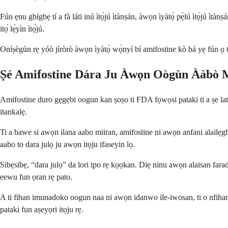
Fún ẹnu gbígbẹ tí a fà láti inú ìtọ́jú ìtànṣán, àwọn ìyàtọ̀ pẹ̀lú ìtọ́jú ìt
itọ́ lẹ́yìn ìtọ́jú.
Oníṣègùn rẹ yóò jíròrò àwọn ìyàtọ̀ wọ̀nyí bí amifostine kò bá yẹ fún ọ tàb
Ṣé Amifostine Dára Ju Àwọn Oògùn Ààbò 
Amifostine duro gẹgẹbi oogun kan ṣoṣo ti FDA fọwọsi pataki ti a ṣe lat
itankalẹ.
Ti a bawe si awọn ilana aabo miiran, amifostine ni awọn anfani alailẹgbẹ.
aabo to dara julọ ju awọn itọju ifaseyin lọ.
Sibẹsibẹ, “dara julọ” da lori ipo rẹ kọọkan. Diẹ ninu awọn alaisan farad
eewu fun ọran rẹ pato.
A ti fihan imunadoko oogun naa ni awọn idanwo ile-iwosan, ti o nfihan awọ
pataki fun aṣeyọri itọju rẹ.