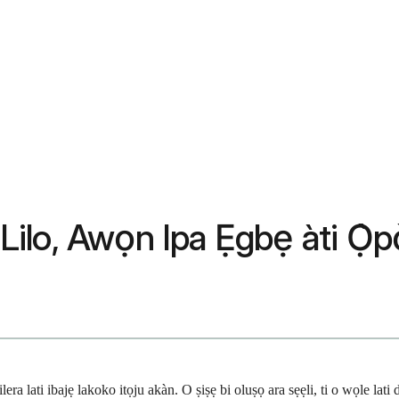
 Lilo, Awọn Ipa Ẹgbẹ àti Ọ̀pọ
ra lati ibajẹ lakoko itọju akàn. O ṣiṣẹ bi oluṣọ ara sẹẹli, ti o wọle lat