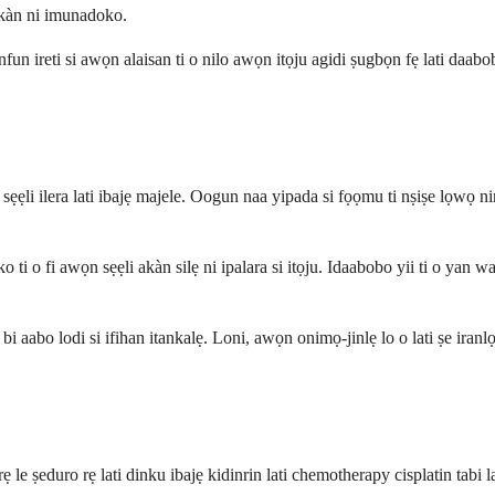
 akàn ni imunadoko.
 nfun ireti si awọn alaisan ti o nilo awọn itọju agidi ṣugbọn fẹ lati daa
li ilera lati ibajẹ majele. Oogun naa yipada si fọọmu ti nṣiṣe lọwọ ninu 
 o fi awọn sẹẹli akàn silẹ ni ipalara si itọju. Idaabobo yii ti o yan waye
 lodi si ifihan itankalẹ. Loni, awọn onimọ-jinlẹ lo o lati ṣe iranlọw
e ṣeduro rẹ lati dinku ibajẹ kidinrin lati chemotherapy cisplatin tabi la