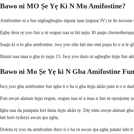
Bawo ni MO Ṣe Yẹ Ki N Mu Amifostine?
Amifostine ni a fun nigbagbogbo nipasẹ iṣan (nipasẹ IV) ni ile-iwosan t
Ẹgbẹ ilera rẹ yoo fun ọ ni oogun naa ni bii iṣẹju 30 ṣaaju chemotherapy
Ṣaaju ki o to gba amifostine, iwọ yoo nilo lati mu omi pupọ ki o si le gb
Ifunni naa maa n gba to iṣẹju 15. Iwọ yoo duro ni agbegbe itọju fun akiyes
Bawo ni Mo Ṣe Yẹ ki N Gba Amifostine Fu
Iwọ yoo gba amifostine fun igba ti o ba n gba itọju akàn pato ti o n d
Fun awọn alaisan itọju eegun, oogun naa ni a maa n fun ni ojoojumọ ṣaa
Igba naa da patapata lori ilana itọju akàn rẹ. Diẹ ninu awọn alaisan 
lati bori eyikeyi awọn ipa ẹgbẹ.
Dokita rẹ yoo da amifostine duro ti o ba ni awọn ipa ẹgbẹ pataki tabi 