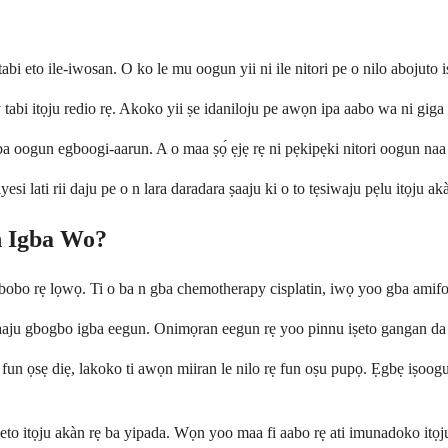
abi eto ile-iwosan. O ko le mu oogun yii ni ile nitori pe o nilo abojuto
 tabi itọju redio rẹ. Akoko yii ṣe idaniloju pe awọn ipa aabo wa ni giga
a oogun egboogi-aarun. A o maa ṣọ́ ẹjẹ rẹ ni pẹkipẹki nitori oogun naa le
i lati rii daju pe o n lara daradara ṣaaju ki o to tẹsiwaju pẹlu itọju akà
n Igba Wo?
aabobo rẹ lọwọ. Ti o ba n gba chemotherapy cisplatin, iwọ yoo gba amifo
ju gbogbo igba eegun. Onimọran eegun rẹ yoo pinnu iṣeto gangan da lori
gba fun ọsẹ diẹ, lakoko ti awọn miiran le nilo rẹ fun oṣu pupọ. Ẹgbẹ i
ti eto itọju akàn rẹ ba yipada. Wọn yoo maa fi aabo rẹ ati imunadoko i