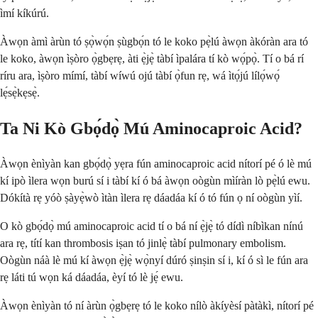
ìmí kíkúrú.
Àwọn àmì àrùn tó ṣọ̀wọ́n ṣùgbọ́n tó le koko pẹ̀lú àwọn àkóràn ara tó
le koko, àwọn ìṣòro ọ̀gbẹrẹ, àti ẹ̀jẹ̀ tàbí ìpalára tí kò wọ́pọ̀. Tí o bá rí
ríru ara, ìṣòro mímí, tàbí wíwú ojú tàbí ọ̀fun rẹ, wá ìtọ́jú lílọ́wọ́
lẹ́sẹ̀kẹsẹ̀.
Ta Ni Kò Gbọ́dọ̀ Mú Aminocaproic Acid?
Àwọn ènìyàn kan gbọ́dọ̀ yẹra fún aminocaproic acid nítorí pé ó lè mú
kí ipò ìlera wọn burú sí i tàbí kí ó bá àwọn oògùn mìíràn lò pẹ̀lú ewu.
Dókítà rẹ yóò ṣàyẹ̀wò ìtàn ìlera rẹ dáadáa kí ó tó fún ọ ní oògùn yìí.
O kò gbọ́dọ̀ mú aminocaproic acid tí o bá ní ẹ̀jẹ̀ tó dídì níbìkan nínú
ara rẹ, títí kan thrombosis iṣan tó jinlẹ̀ tàbí pulmonary embolism.
Oògùn náà lè mú kí àwọn ẹ̀jẹ̀ wọ̀nyí dúró ṣinṣin sí i, kí ó sì le fún ara
rẹ láti tú wọn ká dáadáa, èyí tó lè jẹ́ ewu.
Àwọn ènìyàn tó ní àrùn ọ̀gbẹrẹ tó le koko nílò àkíyèsí pàtàkì, nítorí pé