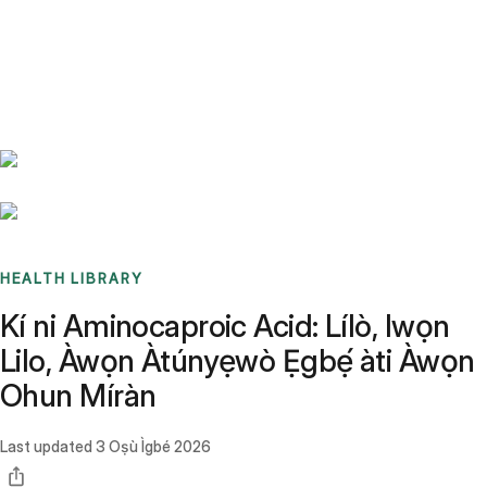
Benchmarks
Stories
FAQ
Sign up / Log in
HEALTH LIBRARY
Kí ni Aminocaproic Acid: Lílò, Iwọn
Lilo, Àwọn Àtúnyẹwò Ẹgbẹ́ àti Àwọn
Ohun Míràn
Last updated
3 Oṣù Ìgbé 2026