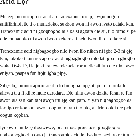
Acid Lọ?
Mejeeji aminocaproic acid ati tranexamic acid jẹ awọn oogun
antifibrinolytic ti o munadoko, ṣugbọn wọn ni awọn iyatọ pataki kan.
Tranexamic acid ni gbogbogbo ni a ka si agbara diẹ sii, ti o tumọ si pe
o le munadoko ni awọn iwọn kekere ati pẹlu iwọn lilo ti o kere si.
Tranexamic acid nigbagbogbo nilo iwọn lilo nikan ni igba 2-3 ni ọjọ
kan, lakoko ti aminocaproic acid nigbagbogbo nilo lati gba ni gbogbo
wakati 6-8. Eyi le jẹ ki tranexamic acid rọrun diẹ sii fun diẹ ninu awọn
eniyan, paapaa fun itọju igba pipẹ.
Sibẹsibẹ, aminocaproic acid ti lo fun igba pipẹ ati pe o ni profaili
ailewu ti a fi idi rẹ mulẹ daradara. Diẹ ninu awọn dokita fẹran rẹ fun
awọn alaisan kan tabi awọn iru ẹjẹ kan pato. Yiyan nigbagbogbo da
lori ipo rẹ kọọkan, awọn oogun miiran ti o nlo, ati iriri dokita rẹ pẹlu
oogun kọọkan.
Iye owo tun le jẹ ifosiwewe, bi aminocaproic acid gbogbogbo
nigbagbogbo din owo ju tranexamic acid lọ. Iṣeduro iṣeduro rẹ tun le