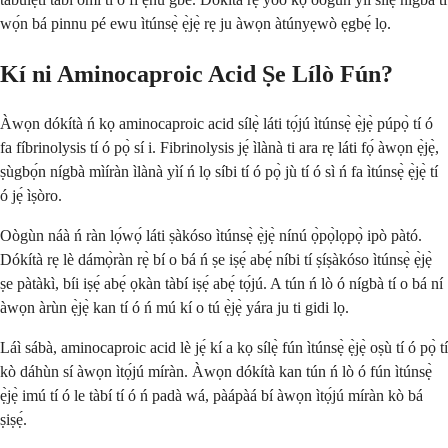
wọ́n bá pinnu pé ewu ìtúnsẹ̀ ẹ̀jẹ̀ rẹ ju àwọn àtúnyẹwò ẹgbẹ́ lọ.
Kí ni Aminocaproic Acid Ṣe Lílò Fún?
Àwọn dókítà ń kọ aminocaproic acid sílẹ̀ láti tọ́jú ìtúnsẹ̀ ẹ̀jẹ̀ púpọ̀ tí ó
fa fíbrinolysis tí ó pọ̀ sí i. Fibrinolysis jẹ́ ìlànà ti ara rẹ láti fọ́ àwọn ẹ̀jẹ̀,
ṣùgbọ́n nígbà mìíràn ìlànà yìí ń lọ síbi tí ó pọ̀ jù tí ó sì ń fa ìtúnsẹ̀ ẹ̀jẹ̀ tí
ó jẹ́ ìṣòro.
Oògùn náà ń ràn lọ́wọ́ láti ṣàkóso ìtúnsẹ̀ ẹ̀jẹ̀ nínú ọ̀pọ̀lọpọ̀ ipò pàtó.
Dókítà rẹ lè dámọ̀ràn rẹ̀ bí o bá ń ṣe iṣẹ́ abẹ́ níbi tí ṣíṣàkóso ìtúnsẹ̀ ẹ̀jẹ̀
ṣe pàtàkì, bíi iṣẹ́ abẹ́ ọkàn tàbí iṣẹ́ abẹ́ tọ́jú. A tún ń lò ó nígbà tí o bá ní
àwọn àrùn ẹ̀jẹ̀ kan tí ó ń mú kí o tú ẹ̀jẹ̀ yára ju ti gidi lọ.
Láì sábà, aminocaproic acid lè jẹ́ kí a kọ sílẹ̀ fún ìtúnsẹ̀ ẹ̀jẹ̀ oṣù tí ó pọ̀ tí
kò dáhùn sí àwọn ìtọ́jú míràn. Àwọn dókítà kan tún ń lò ó fún ìtúnsẹ̀
ẹ̀jẹ̀ imú tí ó le tàbí tí ó ń padà wá, pàápàá bí àwọn ìtọ́jú míràn kò bá
ṣiṣẹ́.