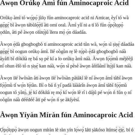
Àwọn Orúkọ Àmì fún Aminocaproic Acid
Orúkọ àmì tó wọ́pọ̀ jùlọ fún aminocaproic acid ni Amicar, èyí tó wà
gẹ́gẹ́ bí àwọn tábùlẹ́ẹ̀tì àti omi oral. Àmì yìí ni a ti lò fún ọ̀pọ̀lọpọ̀
ọdún, àti pé àwọn olùtọ́jú ìlera mọ̀ ọ́n dáadáa.
Àwọn ẹ̀dà gbogbogbò ti aminocaproic acid tún wà, wọ́n sì ṣiṣẹ́ dáadáa
gẹ́gẹ́ bí oogun orúkọ àmì. Ilé oògùn rẹ lè rọ́pò ẹ̀dà gbogbogbò náà
àyàfi bí dókítà rẹ bá sọ pé kí a lo orúkọ àmì náà. Àwọn fọ́ọ̀mù méjèèjì
ní ohun èlò tó n ṣiṣẹ́ kan náà, wọ́n sì pèsè àwọn àǹfààní ìtọ́jú kan náà.
Àwọn ilé ìwòsàn àti àwọn ilé ìwòsàn pàtàkì lè ní àwọn àmì tàbí àwọn
fọ́ọ̀mù tí wọ́n fẹ́ràn. Bí o bá ń yí padà láàárín àwọn àmì tàbí fọ́ọ̀mù
oogun tó yàtọ̀, jẹ́ kí dókítà rẹ mọ̀ kí wọ́n lè rí i dájú pé wọ́n ń fún ọ ní
oògùn náà déédéé àti pé wọ́n ń ṣe àkíyèsí.
Àwọn Yíyàn Míràn fún Aminocaproic Acid
Ọ̀pọ̀lọpọ̀ àwọn oogun míràn lè ràn yín lọ́wọ́ láti ṣàkóso ìtúnsẹ̀ ẹ̀jẹ̀, bí ó