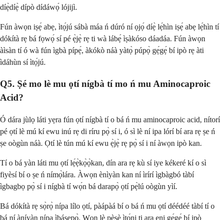
díẹ̀díẹ̀ dípò dídáwọ́ lójijì.
Fún àwọn iṣẹ́ abẹ, ìtọ́jú sábà máa ń dúró ní ọjọ́ díẹ̀ lẹ́hìn iṣẹ́ abẹ lẹ́hìn tí
dókítà rẹ bá fọwọ́ sí pé ẹ̀jẹ̀ rẹ ti wà lábẹ́ ìṣàkóso dáadáa. Fún àwọn
àìsàn tí ó wà fún ìgbà pípẹ́, àkókò náà yàtọ̀ púpọ̀ gẹ́gẹ́ bí ipò rẹ àti
ìdáhùn sí ìtọ́jú.
Q5. Ṣé mo lè mu ọtí nígbà tí mo ń mu Aminocaproic
Acid?
Ó dára jùlọ láti yẹra fún ọtí nígbà tí o bá ń mu aminocaproic acid, nítorí
pé ọtí lè mú kí ewu inú rẹ di ríru pọ̀ sí i, ó sì lè ní ipa lórí bí ara rẹ ṣe ń
ṣe oògùn náà. Ọtí lè tún mú kí ewu ẹ̀jẹ̀ rẹ pọ̀ sí i ní àwọn ipò kan.
Tí o bá yàn láti mu ọtí lẹ́ẹ̀kọ̀ọ̀kan, dín ara rẹ kù sí iye kékeré kí o sì
fiyèsí bí o ṣe ń nímọ̀lára. Àwọn ènìyàn kan ní ìrírí ìgbàgbó tàbí
ìgbagbọ pọ̀ sí i nígbà tí wọ́n bá darapọ̀ ọtí pẹ̀lú oògùn yìí.
Bá dókítà rẹ sọ̀rọ̀ nípa lílo ọtí, pàápàá bí o bá ń mu ọtí déédéé tàbí tí o
bá ní àníyàn nípa ìbáṣepọ̀. Wọn lè pèsè ìtọ́ni ti ara ẹni gẹ́gẹ́ bí ipò