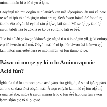
mímu mìíràn bí ó bá ń yọ ọ́ lẹ́nu.
Gbìyànjú láti mu oògùn rẹ ní àkókò kan náà lójoojúmọ́ láti mú kí ìpele
rẹ̀ wà ní ipò tó dúró ṣinṣin nínú ara rẹ. Ṣètò àwọn ìrántí lórí foonù rẹ
tàbí lo ètò oògùn bí èyí bá ràn ọ́ lọ́wọ́ láti rántí. Má ṣe fọ́, jẹ, tàbí fọ́
àwọn tábìlì náà bí dókítà rẹ kò bá sọ fún ọ láti ṣe bẹ́ẹ̀.
Tí o bá ní láti ṣe àwọn ìdánwò ẹ̀jẹ̀ nígbà tí o ń lo oògùn yìí, jẹ́ kí onímọ̀
ẹ̀rọ ilé ìwòsàn náà mọ̀. Oògùn náà lè ní ipa lórí àwọn èsì ìdánwò ẹ̀jẹ̀
kan, nítorí náà ẹgbẹ́ ìlera rẹ nílò ìwífún yìí fún ìtumọ̀ tó pé.
Báwo ni mo ṣe yẹ kí n lo Aminocaproic
Acid fún?
Ìgbà tí a fi ń lo aminocaproic acid yàtọ̀ síra gidigidi, ó sin sí ipò rẹ pàtó
àti bí o ṣe dára tó sí oògùn náà. Àwọn ènìyàn kan nílò rẹ̀ fún ọjọ́ díẹ̀
ṣáájú iṣẹ́ abẹ, nígbà tí àwọn mìíràn lè lò ó fún ọ̀sẹ̀ tàbí oṣù fún àwọn
ìṣòro ṣíṣàn ẹ̀jẹ̀ tó ń lọ lọ́wọ́.