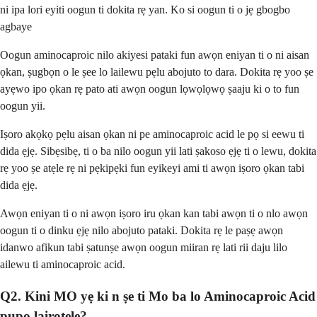
ni ipa lori eyiti oogun ti dokita rẹ yan. Ko si oogun ti o jẹ gbogbo
agbaye
Oogun aminocaproic nilo akiyesi pataki fun awọn eniyan ti o ni aisan
ọkan, ṣugbọn o le ṣee lo lailewu pẹlu abojuto to dara. Dokita rẹ yoo ṣe
ayẹwo ipo ọkan rẹ pato ati awọn oogun lọwọlọwọ ṣaaju ki o to fun
oogun yii.
Iṣoro akọkọ pẹlu aisan ọkan ni pe aminocaproic acid le pọ si eewu ti
dida ẹjẹ. Sibẹsibẹ, ti o ba nilo oogun yii lati ṣakoso ẹjẹ ti o lewu, dokita
rẹ yoo ṣe atẹle rẹ ni pẹkipẹki fun eyikeyi ami ti awọn iṣoro ọkan tabi
dida ẹjẹ.
Awọn eniyan ti o ni awọn iṣoro iru ọkan kan tabi awọn ti o nlo awọn
oogun ti o dinku ẹjẹ nilo abojuto pataki. Dokita rẹ le paṣẹ awọn
idanwo afikun tabi ṣatunṣe awọn oogun miiran rẹ lati rii daju lilo
ailewu ti aminocaproic acid.
Q2. Kini MO yẹ ki n ṣe ti Mo ba lo Aminocaproic Acid
pupọ lairotẹlẹ?