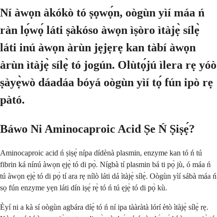
Ní àwọn àkókò tó ṣọwọ́n, oògùn yìí máa ń
ràn lọ́wọ́ láti ṣàkóso àwọn ìṣòro ìtàjẹ̀ sílẹ̀
láti inú àwọn àrùn jẹjẹrẹ kan tàbí àwọn
àrùn ìtàjẹ̀ sílẹ̀ tó jogún. Olùtọ́jú ìlera rẹ yóò
ṣàyẹ̀wò dáadáa bóyá oògùn yìí tọ́ fún ipò rẹ
pàtó.
Báwo Ni Aminocaproic Acid Ṣe Ń Ṣiṣẹ́?
Aminocaproic acid ń ṣiṣẹ́ nípa dídènà plasmin, enzyme kan tó ń tú
fibrin ká nínú àwọn ẹjẹ̀ tó di pọ̀. Nígbà tí plasmin bá ti pọ̀ jù, ó máa ń
tú àwọn ẹjẹ̀ tó di pọ̀ tí ara rẹ nílò láti dá ìtàjẹ̀ sílẹ̀. Oògùn yìí sábà máa ń
sọ fún enzyme yẹn láti dín iṣẹ́ rẹ̀ tó ń tú ẹjẹ̀ tó di pọ̀ kù.
Èyí ni a kà sí oògùn agbára díẹ̀ tó ń ní ipa tààràtà lórí ètò ìtàjẹ̀ sílẹ̀ rẹ.