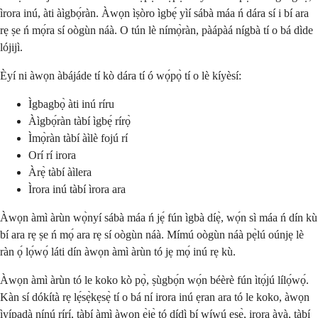
ìrora inú, àti àìgbọ́ràn. Àwọn ìṣòro ìgbẹ́ yìí sábà máa ń dára sí i bí ara
rẹ ṣe ń mọ́ra sí oògùn náà. O tún lè nímọ̀ràn, pàápàá nígbà tí o bá dìde
lójijì.
Èyí ni àwọn àbájáde tí kò dára tí ó wọ́pọ̀ tí o lè kíyèsí:
Ìgbagbọ̀ àti inú ríru
Àìgbọ́ràn tàbí ìgbẹ́ rírọ̀
Ìmọ̀ràn tàbí àìlè fojú rí
Orí rí irora
Àrẹ̀ tàbí àìlera
Ìrora inú tàbí ìrora ara
Àwọn àmì àrùn wọ̀nyí sábà máa ń jẹ́ fún ìgbà díẹ̀, wọ́n sì máa ń dín kù
bí ara rẹ ṣe ń mọ́ ara rẹ sí oògùn náà. Mímú oògùn náà pẹ̀lú oúnjẹ lè
ràn ọ́ lọ́wọ́ láti dín àwọn àmì àrùn tó jẹ mọ́ inú rẹ kù.
Àwọn àmì àrùn tó le koko kò pọ̀, ṣùgbọ́n wọ́n béèrè fún ìtọ́jú lílọ́wọ́.
Kàn sí dókítà rẹ lẹ́sẹ̀kẹsẹ̀ tí o bá ní irora inú ẹran ara tó le koko, àwọn
ìyípadà nínú rírí, tàbí àmì àwọn ẹ̀jẹ̀ tó dídì bí wíwú ẹsẹ̀, irora àyà, tàbí