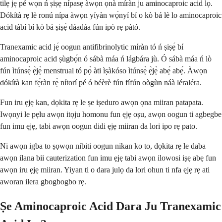
tilẹ̀ jẹ́ pé wọ́n ń ṣiṣẹ́ nípasẹ̀ àwọn ọ̀nà míràn ju aminocaproic acid lọ.
Dókítà rẹ lè ronú nípa àwọn yíyàn wọ̀nyí bí o kò bá lè lo aminocaproic
acid tàbí bí kò bá ṣiṣẹ́ dáadáa fún ipò rẹ pàtó.
Tranexamic acid jẹ́ oogun antifibrinolytic míràn tó ń ṣiṣẹ́ bí
aminocaproic acid ṣùgbọ́n ó sábà máa ń lágbára jù. Ó sábà máa ń lò
fún ìtúnsẹ̀ ẹ̀jẹ̀ menstrual tó pọ̀ àti ìṣàkóso ìtúnsẹ̀ ẹ̀jẹ̀ abẹ́ abẹ́. Àwọn
dókítà kan fẹ́ràn rẹ̀ nítorí pé ó béèrè fún fífún oògùn náà léraléra.
Fun iru ẹjẹ kan, dọkita rẹ le ṣe iṣeduro awọn ọna miiran patapata.
Iwọnyi le pẹlu awọn itọju homonu fun ẹjẹ oṣu, awọn oogun ti agbegbe
fun imu ẹjẹ, tabi awọn oogun didi ẹjẹ miiran da lori ipo rẹ pato.
Ni awọn igba to ṣọwọn nibiti oogun nikan ko to, dọkita rẹ le daba
awọn ilana bii cauterization fun imu ẹjẹ tabi awọn ilowosi iṣẹ abẹ fun
awọn iru ẹjẹ miiran. Yiyan ti o dara julọ da lori ohun ti nfa ẹjẹ rẹ ati
aworan ilera gbogbogbo rẹ.
Ṣe Aminocaproic Acid Dara Ju Tranexamic