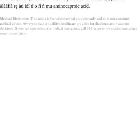
àlàáfíà rẹ àti ìdí tí o fi ń mu aminocaproic acid.
Medical Disclaimer:
This article is for informational purposes only and does not constitute
medical advice. Always consult a qualified healthcare provider for diagnosis and treatment
decisions. If you are experiencing a medical emergency, call 911 or go to the nearest emergency
room immediately.