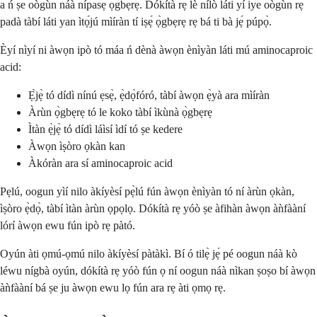
a ń ṣe oògùn náà nípasẹ̀ ọ̀gbẹrẹ. Dókítà rẹ lè nílò láti yí iye oògùn rẹ
padà tàbí láti yan ìtọ́jú mìíràn tí iṣẹ́ ọ̀gbẹrẹ rẹ bá ti bà jẹ́ púpọ̀.
Èyí nìyí ni àwọn ipò tó máa ń dènà àwọn ènìyàn láti mú aminocaproic
acid:
Ẹ̀jẹ̀ tó dídì nínú ẹsẹ̀, ẹ̀dọ̀fóró, tàbí àwọn ẹ̀yà ara mìíràn
Àrùn ọ̀gbẹrẹ tó le koko tàbí ìkùnà ọ̀gbẹrẹ
Ìtàn ẹ̀jẹ̀ tó dídì láìsí ìdí tó ṣe kedere
Àwọn ìṣòro ọkàn kan
Àkóràn ara sí aminocaproic acid
Pẹlú, oogun yìí nilo àkíyèsí pẹ̀lú fún àwọn ènìyàn tó ní àrùn ọkàn,
ìṣòro ẹ̀dọ̀, tàbí ìtàn àrùn ọpọlọ. Dókítà rẹ yóò ṣe àfihàn àwọn àǹfààní
lórí àwọn ewu fún ipò rẹ pàtó.
Oyún àti ọmú-ọmú nilo àkíyèsí pàtàkì. Bí ó tilẹ̀ jẹ́ pé oogun náà kò
léwu nígbà oyún, dókítà rẹ yóò fún ọ ní oogun náà nìkan ṣoṣo bí àwọn
àǹfààní bá ṣe ju àwọn ewu lọ fún ara rẹ àti ọmọ rẹ.