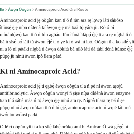
Ilé
Àwọn Òògùn
Aminocaproic Acid Oral Route
Aminocaproic acid jẹ oògùn kan tí ó ń ràn ara rẹ lọ́wọ́ láti ṣàkóso
ìtúnsẹ̀ ẹ̀jẹ̀ nípa dídènà kí àwọn ẹ̀jẹ̀ má baà fọ́ yára jù. Rò ó bí
olùrànlọ́wọ́ kan tí ó ń fún agbára fún ìlànà ìdàpọ̀ ẹ̀jẹ̀ ti ara rẹ nígbà tí ó
bá ń ṣiṣẹ́ pọ̀ láti tú àwọn ẹ̀jẹ̀ tí ó yẹ kí ó wà ní ipò. Oògùn tí a kọ sílẹ̀ yìí
ni a lò ní pàtàkì nígbà tí àwọn dókítà bá nílò láti dá tàbí dènà ìtúnsẹ̀ ẹ̀jẹ̀
púpọ̀ jù nínú àwọn ipò ìlera pàtó.
Kí ni Aminocaproic Acid?
Aminocaproic acid jẹ́ ti ẹgbẹ́ àwọn oògùn tí a ń pè ní àwọn aṣojú
antifibrinolytic. Àwọn oògùn wọ̀nyí ń ṣiṣẹ́ nípa dídènà àwọn enzyme
kan tí ó sábà máa ń fọ́ àwọn ẹ̀jẹ̀ nínú ara rẹ. Nígbà tí ara rẹ bá ń ṣe
púpọ̀ nínú àwọn nǹkan tí ó ń tú ẹ̀jẹ̀, aminocaproic acid ń wọlé láti mú
ìwọ́ntúnwọ́nsì padà.
O lè rí oògùn yìí tí a kọ sílẹ̀ lábẹ́ orúkọ àmì bí Amicar. Ó wá gẹ́gẹ́ bí
tàbùlẹ́ti tàbí omi tí o fi ẹnu gbé. Dókítà rẹ yóò kọ oògùn yìí sílẹ̀ nígbà tí