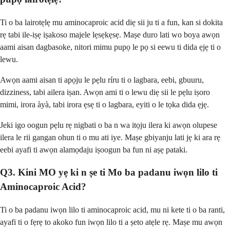
Ti o ba lairotẹlẹ mu aminocaproic acid diẹ sii ju ti a fun, kan si dokita
rẹ tabi ile-iṣẹ iṣakoso majele lẹsẹkẹsẹ. Maṣe duro lati wo boya awọn
aami aisan dagbasoke, nitori mimu pupọ le pọ si eewu ti dida ẹjẹ ti o
lewu.
Awọn aami aisan ti apọju le pẹlu ríru ti o lagbara, eebi, gbuuru,
dizziness, tabi ailera iṣan. Awọn ami ti o lewu diẹ sii le pẹlu iṣoro
mimi, irora àyà, tabi irora ẹsẹ ti o lagbara, eyiti o le tọka dida ẹjẹ.
Jeki igo oogun pẹlu rẹ nigbati o ba n wa itọju ilera ki awọn olupese
ilera le rii gangan ohun ti o mu ati iye. Maṣe gbiyanju lati jẹ ki ara rẹ
eebi ayafi ti awọn alamọdaju iṣoogun ba fun ni aṣẹ pataki.
Q3. Kini MO yẹ ki n ṣe ti Mo ba padanu iwọn lilo ti
Aminocaproic Acid?
Ti o ba padanu iwọn lilo ti aminocaproic acid, mu ni kete ti o ba ranti,
ayafi ti o fẹrẹ to akoko fun iwọn lilo ti a ṣeto atẹle rẹ. Maṣe mu awọn