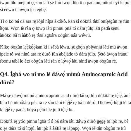
iwọn lilo meji ni ẹẹkan lati ṣe fun iwọn lilo ti o padanu, nitori eyi le pọ
si eewu ti awọn ipa ẹgbẹ.
Tí o kò bá dá ara rẹ lójú nípa àkókò, kan sí dókítà tàbí oníṣègùn rẹ fún
ìtọ́ni. Wọn lè ràn ọ́ lọ́wọ́ láti pinnu ọ̀nà tó dára jùlọ láti padà sẹ́nu
àkókò láì fi ààbò rẹ tàbí agbára oògùn náà wéwu.
Kíkọ oògùn lẹ́ẹ̀kọ̀ọ̀kan kì í sábà léwu, ṣùgbọ́n gbìyànjú láti mú àwọn
ipele tó wà nínú ara rẹ dúró fún àbájáde tó dára jùlọ. Ṣètò àwọn ìrántí
foonu tàbí lo ètò oògùn láti ràn ọ́ lọ́wọ́ láti rántí àwọn oògùn rẹ.
Q4. Ìgbà wo ni mo lè dáwọ́ mímú Aminocaproic Acid
dúró?
Má ṣe dáwọ́ mímú aminocaproic acid dúró láì sọ fún dókítà rẹ tẹ́lẹ̀, àní
bí o bá nímọ̀lára pé ara rẹ sàn tàbí tí ẹ̀jẹ̀ rẹ bá ti dúró. Dídáwọ́ lójijì lè fa
kí ẹ̀jẹ̀ rẹ padà, bóyá pẹ̀lú líle ju ti tẹ́lẹ̀ lọ.
Dókítà rẹ yóò pinnu ìgbà tí ó bá dára láti dáwọ́ dúró gẹ́gẹ́ bí ipò rẹ, bí
o ṣe dára tó sí ìtọ́jú, àti ipò àlàáfíà rẹ lápapọ̀. Wọn lè dín oògùn rẹ kù