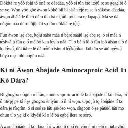
Dókítà rẹ yóò fojú tó ọ̀nà rẹ dáadáa, yóò sì tún ètò ìtọ́jú rẹ ṣe gẹ́gẹ́ bí ó
ṣe yẹ. Wọn yóò gbé àwọn kókó bíi bí ṣíṣàn ẹ̀jẹ̀ rẹ ṣe ń ṣàkóso dáadáa,
àwọn àbájáde tí kò dára tí o bá ní, àti ipò ìlera rẹ lápapọ̀. Má ṣe dá
oògùn náà dúró lójijì láì sọ fún dókítà rẹ tẹ́lẹ̀.
Fún àwọn iṣẹ́ abẹ, ìtọ́jú sábà máa ń bẹ̀rẹ̀ ṣáájú iṣẹ́ abẹ rẹ, ó sì máa ń
tẹ̀síwájú fún ọjọ́ mélòó kan lẹ́yìn náà. Tí o bá ń lò ó fún ipò àìsàn tí ó ń
lọ lọ́wọ́, dókítà rẹ lè dámọ̀ràn ìsinmi lẹ́ẹ̀kọ̀ọ̀kan láti tún ṣe àtúnyẹ̀wọ̀
bóyá o ṣì nílò oògùn náà.
Kí ni Àwọn Àbájáde Aminocaproic Acid Tí
Kò Dára?
Bí gbogbo oògùn mìíràn, aminocaproic acid lè fa àbájáde tí kò dára, bí
ó tilẹ̀ jẹ́ pé kì í ṣe gbogbo ènìyàn ló ń ní wọn. Ọ̀pọ̀ jù lọ àbájáde tí kò
dára jẹ́ rírọ̀rùn, ó sì ṣeé ṣe láti ṣàkóso wọn, ṣùgbọ́n ó ṣe pàtàkì láti mọ
ohun tí o yẹ kí o kíyèsí kí o lè bá ẹgbẹ́ ìlera rẹ sọ̀rọ̀.
Àwọn àbájáde tí kò dára tí ó wọ́pọ̀ tí ọ̀pọ̀ ènìyàn ń ní pẹ̀lú ni ìgbagbọ̀,