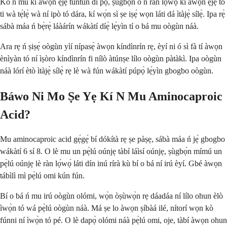
Kò ń mú kí àwọn ẹjẹ̀ tuntun di pọ̀, ṣùgbọ́n ó ń ràn lọ́wọ́ kí àwọn ẹjẹ̀ tó
ti wà tẹ́lẹ̀ wà ní ipò tó dára, kí wọ́n sì ṣe iṣẹ́ wọn láti dá ìtàjẹ̀ sílẹ̀. Ipa rẹ̀
sábà máa ń bẹ̀rẹ̀ láàárín wákàtí díẹ̀ lẹ́yìn tí o bá mu oògùn náà.
Ara rẹ ń ṣiṣẹ́ oògùn yìí nípasẹ̀ àwọn kíndìnrín rẹ, èyí ni ó sì fà tí àwọn
ènìyàn tó ní ìṣòro kíndìnrín fi nílò àtúnṣe lílo oògùn pàtàkì. Ipa oògùn
náà lórí ètò ìtàjẹ̀ sílẹ̀ rẹ lè wà fún wákàtí púpọ̀ lẹ́yìn gbogbo oògùn.
Báwo Ni Mo Ṣe Yẹ Kí N Mu Aminocaproic
Acid?
Mu aminocaproic acid gẹ́gẹ́ bí dókítà rẹ ṣe pàṣẹ, sábà máa ń jẹ́ gbogbo
wákàtí 6 sí 8. O lè mu un pẹ̀lú oúnjẹ tàbí láìsí oúnjẹ, ṣùgbọ́n mímú un
pẹ̀lú oúnjẹ lè ràn lọ́wọ́ láti dín inú rírà kù bí o bá ní irú èyí. Gbé àwọn
tábìlì mì pẹ̀lú omi kún fún.
Bí o bá ń mu irú oògùn olómi, wọ̀n òṣùwọ̀n rẹ dáadáa ní lílo ohun èlò
ìwọ̀n tó wá pẹ̀lú oògùn náà. Má ṣe lo àwọn ṣíbàá ilé, nítorí wọn kò
fúnni ní ìwọ̀n tó pé. O lè dapọ̀ olómi náà pẹ̀lú omi, oje, tàbí àwọn ohun