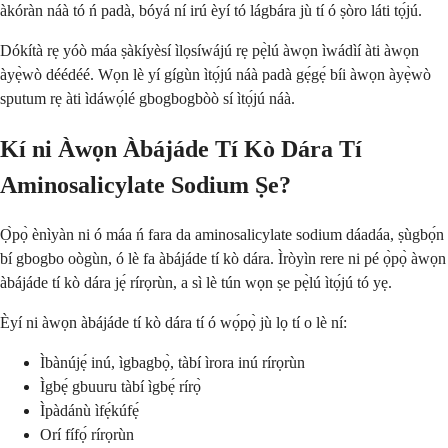
àkóràn náà tó ń padà, bóyá ní irú èyí tó lágbára jù tí ó ṣòro láti tọ́jú.
Dókítà rẹ yóò máa ṣàkíyèsí ìlọsíwájú rẹ pẹ̀lú àwọn ìwádìí àti àwọn
àyẹ̀wò déédéé. Wọn lè yí gígùn ìtọ́jú náà padà gẹ́gẹ́ bíi àwọn àyẹ̀wò
sputum rẹ àti ìdáwọ́lé gbogbogbòò sí ìtọ́jú náà.
Kí ni Àwọn Àbájáde Tí Kò Dára Tí
Aminosalicylate Sodium Ṣe?
Ọ̀pọ̀ ènìyàn ni ó máa ń fara da aminosalicylate sodium dáadáa, ṣùgbọ́n
bí gbogbo oògùn, ó lè fa àbájáde tí kò dára. Ìròyìn rere ni pé ọ̀pọ̀ àwọn
àbájáde tí kò dára jẹ́ rírọrùn, a sì lè tún wọn ṣe pẹ̀lú ìtọ́jú tó yẹ.
Èyí ni àwọn àbájáde tí kò dára tí ó wọ́pọ̀ jù lọ tí o lè ní:
Ìbànújẹ́ inú, ìgbagbọ̀, tàbí ìrora inú rírọrùn
Ìgbẹ́ gbuuru tàbí ìgbẹ́ rírọ̀
Ìpàdánù ìfẹ́kúfẹ́
Orí fífọ́ rírọrùn