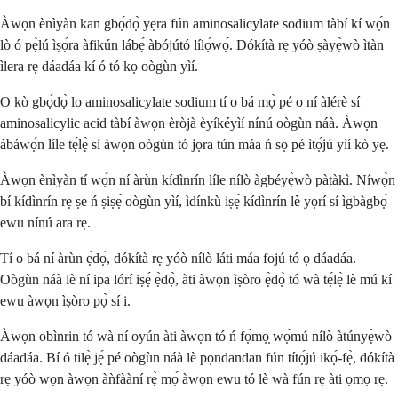
Àwọn ènìyàn kan gbọ́dọ̀ yẹra fún aminosalicylate sodium tàbí kí wọ́n
lò ó pẹ̀lú ìṣọ́ra àfikún lábẹ́ àbójútó lílọ́wọ́. Dókítà rẹ yóò ṣàyẹ̀wò ìtàn
ìlera rẹ dáadáa kí ó tó kọ oògùn yìí.
O kò gbọ́dọ̀ lo aminosalicylate sodium tí o bá mọ̀ pé o ní àlérè sí
aminosalicylic acid tàbí àwọn èròjà èyíkéyìí nínú oògùn náà. Àwọn
àbáwọ́n líle tẹ́lẹ̀ sí àwọn oògùn tó jọra tún máa ń sọ pé ìtọ́jú yìí kò yẹ.
Àwọn ènìyàn tí wọ́n ní àrùn kídìnrín líle nílò àgbéyẹ̀wò pàtàkì. Níwọ̀n
bí kídìnrín rẹ ṣe ń ṣiṣẹ́ oògùn yìí, ìdínkù iṣẹ́ kídìnrín lè yọrí sí ìgbàgbọ́
ewu nínú ara rẹ.
Tí o bá ní àrùn ẹ̀dọ̀, dókítà rẹ yóò nílò láti máa fojú tó ọ dáadáa.
Oògùn náà lè ní ipa lórí iṣẹ́ ẹ̀dọ̀, àti àwọn ìṣòro ẹ̀dọ̀ tó wà tẹ́lẹ̀ lè mú kí
ewu àwọn ìṣòro pọ̀ sí i.
Àwọn obìnrin tó wà ní oyún àti àwọn tó ń fọ́mọ̣ wọ́mú nílò àtúnyẹ̀wò
dáadáa. Bí ó tilẹ̀ jẹ́ pé oògùn náà lè pọndandan fún títọ́jú ikọ́-fẹ̀, dókítà
rẹ yóò wọn àwọn àǹfààní rẹ̀ mọ́ àwọn ewu tó lè wà fún rẹ àti ọmọ rẹ.