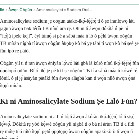
Ilé
Àwọn Òògùn
Aminosalicylate Sodium Oral Route
Aminosalicylate sodium jẹ oogun atako-ikọ́-fẹ́ẹ́rẹ́ tí ó ṣe iranlọwọ láti
jagun àwọn bakitéríà TB nínú ara rẹ. Ohun tí àwọn dókítà ń pè ní
“ìtọ́jú ìpele kejì”, èyí túmọ̀ sí pé a sábà máa ń lò ó pẹ̀lú àwọn oògùn
TB míràn nígbà tí àwọn oògùn àkọ́kọ́ kò bá yẹ tàbí tí wọn kò bá ṣeé ṣe
fún ipò rẹ pàtó.
Oògùn yìí ti ń ran àwọn ènìyàn lọ́wọ́ láti gbà là kúrò nínú ikọ́-fẹ́ẹ́rẹ́ fún
ọ̀pọ̀lọpọ̀ ọdún. Bí ó tilẹ̀ jẹ́ pé kì í ṣe oògùn TB tí a sábà máa ń kọ̀wé rẹ̀
lónìí, ó ṣì jẹ́ àṣàyàn pàtàkì fún àwọn alàgbà kan tí wọ́n nílò àwọn ọ̀nà
ìtọ́jú míràn.
Kí ni Aminosalicylate Sodium Ṣe Lílò Fún?
Aminosalicylate sodium ni a fi ń tọ́jú àwọn àkóràn ikọ́-fẹ́ẹ́rẹ́ tó ń ṣiṣẹ́
lọ́wọ́. Dókítà rẹ yóò kọ̀wé oògùn yìí nígbà tí o bá ní àrùn TB tí a fìdí
rẹ̀ múlẹ̀ tí ó nílò ìtọ́jú pẹ̀lú ọ̀pọ̀lọpọ̀ àwọn oògùn apakòkòrò tí wọ́n ń
ṣiṣẹ́ papọ̀.