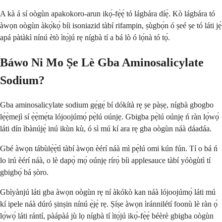
A kà á sí oògùn apakokoro-arun ikọ́-fẹ̀ẹ́ tó lágbára díẹ̀. Kò lágbára tó
àwọn oògùn àkọ́kọ́ bíi isoniazid tàbí rifampin, ṣùgbọ́n ó ṣeé ṣe tó láti jẹ́
apá pàtàkì nínú ètò ìtọ́jú rẹ nígbà tí a bá lò ó lọ́nà tó tọ́.
Báwo Ni Mo Ṣe Lè Gba Aminosalicylate
Sodium?
Gba aminosalicylate sodium gẹ́gẹ́ bí dókítà rẹ ṣe pàṣẹ, nígbà gbogbo
lẹ́ẹ̀mejì sí ẹ̀ẹ̀mẹ́ta lójoojúmọ́ pẹ̀lú oúnjẹ. Gbigba pẹ̀lú oúnjẹ ń ràn lọ́wọ́
láti dín ìbànújẹ́ inú ikùn kù, ó sì mú kí ara rẹ gba oògùn náà dáadáa.
Gbé àwọn tábùlẹ́ẹ̀tì tàbí àwọn èérí náà mì pẹ̀lú omi kún fún. Tí o bá ń
lo irú èérí náà, o lè dapọ̀ mọ́ oúnjẹ rírọ̀ bíi applesauce tàbí yóògùtì tí
gbigbọ́ bá ṣòro.
Gbìyànjú láti gba àwọn oògùn rẹ ní àkókò kan náà lójoojúmọ́ láti mú
kí ipele náà dúró ṣinṣin nínú ẹ̀jẹ̀ rẹ. Ṣíṣe àwọn ìránnilétí foonù lè ràn ọ́
lọ́wọ́ láti rántí, pàápàá jù lọ nígbà tí ìtọ́jú ikọ́-fẹ̀ẹ́ béèrè gbigba oògùn