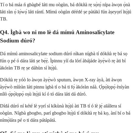
Tí o bá máa ń gbàgbé láti mu oògùn, bá dókítà rẹ sọ̀rọ̀ nípa àwọn ọ̀nà
láti ràn ọ́ lọ́wọ́ láti rántí. Mímú oògùn déédé ṣe pàtàkì fún àṣeyọrí ìtọ́jú
TB.
Q4. Ìgbà wo ni mo lè dá mímú Aminosalicylate
Sodium dúró?
Dá mímú aminosalicylate sodium dúró nìkan nígbà tí dókítà rẹ bá sọ
fún ọ pé ó dára láti ṣe bẹ́ẹ̀. Ìpinnu yìí da lórí àbájáde àyẹ̀wò rẹ àti bí
àkóràn TB rẹ ṣe dáhùn sí ìtọ́jú.
Dókítà rẹ yóò lo àwọn àyẹ̀wò sputum, àwọn X-ray àyà, àti àwọn
àyẹ̀wò mìíràn láti pinnu ìgbà tí o bá ti fọ́ àkóràn náà. Ọ̀pọ̀lọpọ̀ ènìyàn
nílò ọ̀pọ̀lọpọ̀ oṣù ìtọ́jú kí ó tó dára láti dá dúró.
Dídá dúró ní kété lè yọrí sí kíkùnà ìtọ́jú àti TB tí ó lè jẹ́ aláìlera sí
oògùn. Nígbà gbogbo, parí gbogbo ìtọ́jú tí dókítà rẹ bá kọ, àní bí o bá
nímọ̀lára pé o ti dára pátápátá.