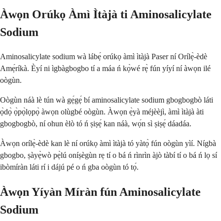
Àwọn Orúkọ Àmì Ìtàjà ti Aminosalicylate
Sodium
Aminosalicylate sodium wà lábẹ́ orúkọ àmì ìtàjà Paser ní Orílẹ̀-èdè
Amẹ́ríkà. Èyí ni ìgbàgbogbo tí a máa ń kọ̀wé rẹ̀ fún yíyí ní àwọn ilé
oògùn.
Oògùn náà lè tún wà gẹ́gẹ́ bí aminosalicylate sodium gbogbogbò láti
ọ̀dọ̀ ọ̀pọ̀lọpọ̀ àwọn olùgbé oògùn. Àwọn ẹ̀yà méjèèjì, àmì ìtàjà àti
gbogbogbò, ní ohun èlò tó ń ṣiṣẹ́ kan náà, wọ́n sì ṣiṣẹ́ dáadáa.
Àwọn orílẹ̀-èdè kan lè ní orúkọ àmì ìtàjà tó yàtọ̀ fún oògùn yìí. Nígbà
gbogbo, ṣàyẹ̀wò pẹ̀lú oníṣègùn rẹ tí o bá ń rìnrìn àjò tàbí tí o bá ń lọ sí
ibòmíràn láti rí i dájú pé o ń gba oògùn tó tọ́.
Àwọn Yíyàn Míràn fún Aminosalicylate
Sodium