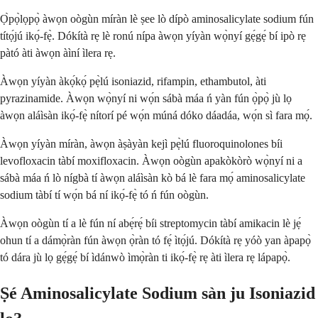
Ọ̀pọ̀lọpọ̀ àwọn oògùn míràn lè ṣee lò dípò aminosalicylate sodium fún
títọ́jú ikọ́-fẹ̀. Dókítà rẹ lè ronú nípa àwọn yíyàn wọ̀nyí gẹ́gẹ́ bí ipò rẹ
pàtó àti àwọn àìní ìlera rẹ.
Àwọn yíyàn àkọ́kọ́ pẹ̀lú isoniazid, rifampin, ethambutol, àti
pyrazinamide. Àwọn wọ̀nyí ni wọ́n sábà máa ń yàn fún ọ̀pọ̀ jù lọ
àwọn aláìsàn ikọ́-fẹ̀ nítorí pé wọ́n múná dóko dáadáa, wọ́n sì fara mọ́.
Àwọn yíyàn míràn, àwọn àṣàyàn kejì pẹ̀lú fluoroquinolones bíi
levofloxacin tàbí moxifloxacin. Àwọn oògùn apakòkòrò wọ̀nyí ni a
sábà máa ń lò nígbà tí àwọn aláìsàn kò bá lè fara mọ́ aminosalicylate
sodium tàbí tí wọ́n bá ní ikọ́-fẹ̀ tó ń fún oògùn.
Àwọn oògùn tí a lè fún ní abẹ́rẹ́ bíi streptomycin tàbí amikacin lè jẹ́
ohun tí a dámọ̀ràn fún àwọn ọ̀ràn tó fẹ́ ìtọ́jú. Dókítà rẹ yóò yan àpapọ̀
tó dára jù lọ gẹ́gẹ́ bí ìdánwò ìmọ̀ràn ti ikọ́-fẹ̀ rẹ àti ìlera rẹ lápapọ̀.
Ṣé Aminosalicylate Sodium sàn ju Isoniazid