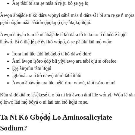
Àrẹ tàbí bí ara ṣe máa ń rẹ̀ ju bó ṣe yẹ lọ
Àwọn àbájáde tí kò dára wọ̀nyí sábà máa ń dára sí i bí ara rẹ ṣe ń mọ́ra
pẹ̀lú oògùn náà láàárín ọ̀pọ̀lọpọ̀ ọ̀sẹ̀ àkọ́kọ́ ìtọ́jú.
Àwọn ènìyàn kan lè ní àbájáde tí kò dára tó le koko tí ó béèrè ìtọ́jú
lílọ́wọ́. Bí ó tilẹ̀ jẹ́ pé èyí kò wọ́pọ̀, ó ṣe pàtàkì láti mọ̀ wọ́n:
Ìrora inú líle tàbí ìgbàgbọ̀ tí kò dáwọ́ dúró
Àmì àwọn ìṣòro ẹ̀dọ̀ bíi yíyí awọ ara tàbí ojú sí ofeefee
Ẹ̀jẹ̀ àìrọ́rùn tàbí ìfọ́jú
Ìgbóná ara tí kò dáwọ́ dúró tàbí ìtútù
Àwọn àbáwọ́n ara líle pẹ̀lú ríru, wíwú, tàbí ìṣòro mímí
Kàn sí dókítà rẹ lẹ́sẹ̀kẹsẹ̀ tí o bá ní irú àwọn àmì líle wọ̀nyí. Wọ́n lè ràn
ọ́ lọ́wọ́ láti mọ̀ bóyá o ní láti tún ètò ìtọ́jú rẹ ṣe.
Ta Ni Kò Gbọ́dọ̀ Lo Aminosalicylate
Sodium?