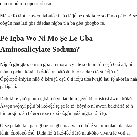
ojoojúmọ́ fún ọ̀pọ̀lọpọ̀ oṣù.
Má ṣe fọ́ tàbí jẹ àwọn tábùlẹ́ẹ̀tì náà láìjẹ́ pé dókítà rẹ sọ fún ọ pàtó. A ṣe
oògùn náà láti gba dáadáa nígbà tí a bá gba gbogbo rẹ̀.
Pé Igba Wo Ni Mo Ṣe Lè Gba
Aminosalicylate Sodium?
Nígbà gbogbo, o máa gba aminosalicylate sodium fún oṣù 6 sí 24, ní
ìbámu pẹ̀lú àkóràn ikọ́-fẹ̀ẹ́ rẹ pàtó àti bí o ṣe dára tó sí ìtọ́jú náà.
Ọ̀pọ̀lọpọ̀ ènìyàn nílò ó kéré jù oṣù 6 ti ìtọ́jú títẹ̀síwájú láti fọ́ àkóràn náà
pátápátá.
Dókítà rẹ yóò pinnu ìgbà tí ó yẹ láti lò ó gẹ́gẹ́ bíi oríṣiríṣi àwọn kókó.
Àwọn wọ̀nyí pẹ̀lú bí ikọ́-fẹ̀ẹ́ rẹ ṣe le tó, bóyá o ní àwọn bakitéríà tó ń
fún oògùn, àti bí ara rẹ ṣe dá sí oògùn náà nígbà tó ń lọ.
Ó ṣe pàtàkì láti parí gbogbo ìgbà náà yálà o bẹ̀rẹ̀ sí í nímọ̀lára dáadáa
lẹ́hìn ọ̀pọ̀lọpọ̀ ọ̀sẹ̀. Dídá ìtọ́jú ikọ́-fẹ̀ẹ́ dúró ní àkókò yíyára lè yọrí sí