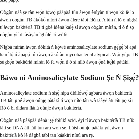
Oògùn náà ṣe ràn wọ́n lọ́wọ́ pàápàá fún àwọn ènìyàn tí wọn kò lè lo
àwọn oògùn TB àkọ́kọ́ nítorí àwọn àlérè tàbí ìdènà. A tún ń lò ó nígbà
tí àwọn bakitéríà TB ti gbé ìdènà kalẹ̀ sí àwọn oògùn míràn, tí ó ń sọ
oògùn yìí di àṣàyàn ìgbàlẹ̀ tó wúlò.
Nígbà míràn àwọn dókítà ń kọ̀wé aminosalicylate sodium gẹ́gẹ́ bí apá
kan ìtọ́jú àpapọ̀ fún àwọn àkóràn mycobacterial atypical. Wọ̀nyí jọ TB
ṣùgbọ́n bakitéríà míràn ló fa wọ́n tí ó sì nílò àwọn ọ̀nà ìtọ́jú pàtàkì.
Báwo ni Aminosalicylate Sodium Ṣe Ń Ṣiṣẹ́?
Aminosalicylate sodium ń ṣiṣẹ́ nípa dídílọ́wọ́ agbára àwọn bakitéríà
TB láti gbé àwọn oúnjẹ pàtàkì tí wọ́n nílò láti wà láàyè àti láti pọ̀ sí i.
Rò ó bí dídarú ìlànà oúnjẹ àwọn bakitéríà.
Oògùn náà pàápàá dènà iṣẹ́ fólíìkì acid, èyí tí àwọn bakitéríà TB nílò
láti ṣe DNA àti láti tún ara wọn ṣe. Láìsí oúnjẹ pàtàkì yìí, àwọn
bakitéríà kò lè dàgbà tàbí tan káàkiri nínú ara rẹ.