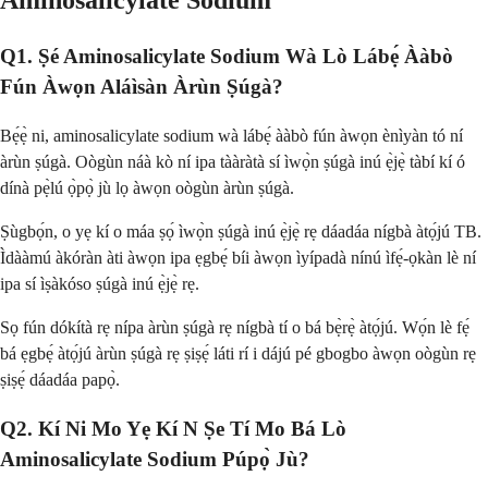
Aminosalicylate Sodium
Q1. Ṣé Aminosalicylate Sodium Wà Lò Lábẹ́ Ààbò
Fún Àwọn Aláìsàn Àrùn Ṣúgà?
Bẹ́ẹ̀ ni, aminosalicylate sodium wà lábẹ́ ààbò fún àwọn ènìyàn tó ní
àrùn ṣúgà. Oògùn náà kò ní ipa tààràtà sí ìwọ̀n ṣúgà inú ẹ̀jẹ̀ tàbí kí ó
dínà pẹ̀lú ọ̀pọ̀ jù lọ àwọn oògùn àrùn ṣúgà.
Ṣùgbọ́n, o yẹ kí o máa ṣọ́ ìwọ̀n ṣúgà inú ẹ̀jẹ̀ rẹ dáadáa nígbà àtọ́jú TB.
Ìdààmú àkóràn àti àwọn ipa ẹgbẹ́ bíi àwọn ìyípadà nínú ìfẹ́-ọkàn lè ní
ipa sí ìṣàkóso ṣúgà inú ẹ̀jẹ̀ rẹ.
Sọ fún dókítà rẹ nípa àrùn ṣúgà rẹ nígbà tí o bá bẹ̀rẹ̀ àtọ́jú. Wọ́n lè fẹ́
bá ẹgbẹ́ àtọ́jú àrùn ṣúgà rẹ ṣiṣẹ́ láti rí i dájú pé gbogbo àwọn oògùn rẹ
ṣiṣẹ́ dáadáa papọ̀.
Q2. Kí Ni Mo Yẹ Kí N Ṣe Tí Mo Bá Lò
Aminosalicylate Sodium Púpọ̀ Jù?