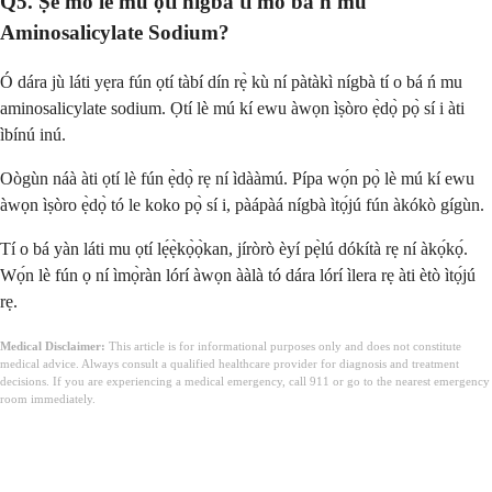
Q5. Ṣé mo lè mu ọtí nígbà tí mo bá ń mu
Aminosalicylate Sodium?
Ó dára jù láti yẹra fún ọtí tàbí dín rẹ̀ kù ní pàtàkì nígbà tí o bá ń mu
aminosalicylate sodium. Ọtí lè mú kí ewu àwọn ìṣòro ẹ̀dọ̀ pọ̀ sí i àti
ìbínú inú.
Oògùn náà àti ọtí lè fún ẹ̀dọ̀ rẹ ní ìdààmú. Pípa wọ́n pọ̀ lè mú kí ewu
àwọn ìṣòro ẹ̀dọ̀ tó le koko pọ̀ sí i, pàápàá nígbà ìtọ́jú fún àkókò gígùn.
Tí o bá yàn láti mu ọtí lẹ́ẹ̀kọ̀ọ̀kan, jíròrò èyí pẹ̀lú dókítà rẹ ní àkọ́kọ́.
Wọ́n lè fún ọ ní ìmọ̀ràn lórí àwọn ààlà tó dára lórí ìlera rẹ àti ètò ìtọ́jú
rẹ.
Medical Disclaimer:
This article is for informational purposes only and does not constitute
medical advice. Always consult a qualified healthcare provider for diagnosis and treatment
decisions. If you are experiencing a medical emergency, call 911 or go to the nearest emergency
room immediately.