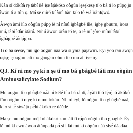
Kàn sí dókítà rẹ tàbí ilé-iṣẹ́ ìṣàkóso oògùn lẹ́sẹ̀kẹsẹ̀ tí o bá ti lo púpọ̀ ju
ìwọ̀n tí a fún ọ. Má ṣe dúró kí àmì hàn kí o tó wá ìrànlọ́wọ́.
Àwọn àmì lílo oògùn púpọ̀ lè ní nínú ìgbàgbé líle, ìgbẹ́ gbuuru, ìrora
inú, tàbí ìdàrúdàrú. Nínú àwọn ọ̀ràn tó le, o lè ní ìṣòro mímí tàbí
ìgbàgbé àìdọ́gba.
Ti o ba seese, mu igo oogun naa wa si yara pajawiri. Eyi yoo ran awọn
oṣiṣẹ iṣoogun lati mọ gangan ohun ti o mu ati iye rẹ.
Q3. Kí ni mo yẹ kí n ṣe tí mo bá gbàgbé láti mu oògùn
Aminosalicylate Sodium?
Mu oogun tí o gbàgbé náà ní kété tí o bá rántí, àyàfi tí ó fẹ́rẹ̀ tó àkókò
fún oògùn tí o yẹ kí o mu tókàn. Ní irú èyí, fò oògùn tí o gbàgbé náà,
kí o sì tẹ̀ síwájú pẹ̀lú àkókò rẹ déédé.
Má ṣe mu oògùn méjì ní àkókò kan láti fi rọ́pò oògùn tí o gbàgbé. Èyí
lè mú kí ewu àwọn àtúnpadà pọ̀ sí i láì mú kí oògùn náà ṣiṣẹ́ dáadáa.