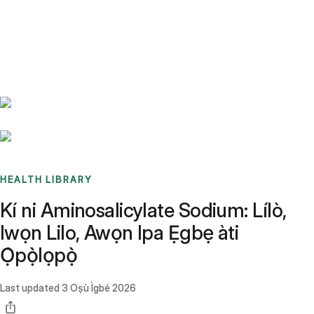
Benchmarks
Stories
FAQ
Sign up / Log in
HEALTH LIBRARY
Kí ni Aminosalicylate Sodium: Lílò,
Iwọn Lilo, Awọn Ipa Ẹgbẹ àti
Ọ̀pọ̀lọpọ̀
Last updated
3 Oṣù Ìgbé 2026