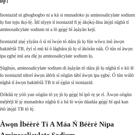
lọ?
Isoniazid ni gbogbogbo ni a kà si munadoko ju aminosalicylate sodium
lọ fun tọju ikọ́-fẹ̀. Ìdí nìyẹn tí isoniazid fi jẹ́ àkọ́kọ́-lína àtọ́jú nígbà tí
aminosalicylate sodium ni a lò gẹ́gẹ́ bí àṣàyàn kejì.
Isoniazid ṣiṣẹ́ yíyára ó sì ní ìwọ̀n tó dára jù lọ fún wíwọ inú àwọn
bakitéríà TB, èyí sì mú kí ó lágbára jù lọ sí àkóràn náà. Ó tún ní àwọn
ipa ẹgbẹ́ inú ara díẹ̀ ju aminosalicylate sodium lọ.
Ṣùgbọ́n, aminosalicylate sodium di àṣàyàn tó dára jù lọ nígbà tí o kò lè
lo isoniazid nítorí àwọn àlérù sí oògùn tàbí àwọn ipa ẹgbẹ́. Ó tún wúlò
nígbà tí àwọn bakitéríà TB ti ní ẹ̀gùn sí isoniazid.
Dókítà rẹ yóò yan oògùn tó yẹ jù lọ gẹ́gẹ́ bí ipò rẹ ṣe rí. Àwọn oògùn
méjèèjì lè jẹ́ munadoko nígbà tí a bá lò wọ́n dáadáa gẹ́gẹ́ bí apá kan
ètò àtọ́jú TB tó fẹ̀.
Àwọn Ìbéèrè Tí A Máa Ń Béèrè Nípa