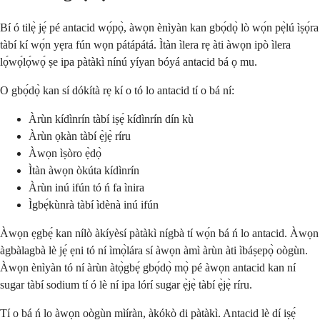
Bí ó tilẹ̀ jẹ́ pé antacid wọ́pọ̀, àwọn ènìyàn kan gbọ́dọ̀ lò wọ́n pẹ̀lú ìṣọ́ra
tàbí kí wọ́n yẹra fún wọn pátápátá. Ìtàn ìlera rẹ àti àwọn ipò ìlera
lọ́wọ́lọ́wọ́ ṣe ipa pàtàkì nínú yíyan bóyá antacid bá ọ mu.
O gbọ́dọ̀ kan sí dókítà rẹ kí o tó lo antacid tí o bá ní:
Àrùn kídìnrín tàbí iṣẹ́ kídìnrín dín kù
Àrùn ọkàn tàbí ẹ̀jẹ̀ ríru
Àwọn ìṣòro ẹ̀dọ̀
Ìtàn àwọn òkúta kídìnrín
Àrùn inú ifún tó ń fa ìnira
Ìgbẹ́kùnrà tàbí ìdènà inú ifún
Àwọn ẹgbẹ́ kan nílò àkíyèsí pàtàkì nígbà tí wọ́n bá ń lo antacid. Àwọn
àgbàlagbà lè jẹ́ ẹni tó ní ìmọ̀lára sí àwọn àmì àrùn àti ìbáṣepọ̀ oògùn.
Àwọn ènìyàn tó ní àrùn àtọ̀gbẹ́ gbọ́dọ̀ mọ̀ pé àwọn antacid kan ní
sugar tàbí sodium tí ó lè ní ipa lórí sugar ẹ̀jẹ̀ tàbí ẹ̀jẹ̀ ríru.
Tí o bá ń lo àwọn oògùn mìíràn, àkókò di pàtàkì. Antacid lè dí iṣẹ́