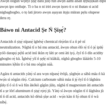
Awọn oogun wọnyi ṣiṣẹ dara julọ fun awọn aami aisan lẹẹkọọkan dipo
awọn ipo onibaje. Ti o ba n ni iriri awọn iṣoro ti o ni ibatan si acid
nigbagbogbo, o tọ lati jiroro awọn aṣayan itọju miiran pẹlu olupese
ilera rẹ.
Báwo ni Antacid Ṣe Ń Ṣiṣẹ́?
Antacids ń ṣiṣẹ́ nípasẹ̀ ìgbésẹ̀ chemical rírọ̀rùn tí a ń pè ní
neutralization. Nígbà tí o bá mu antacid, àwọn ohun èlò rẹ̀ tí ó jẹ́ ipilẹ̀
yóò darapọ̀ pẹ̀lú acid inú ikùn rẹ láti ṣe omi àti iyọ̀, èyí tí ó dín acidity
gbogbo rẹ̀ kù. Ìgbésẹ̀ yìí ń ṣẹlẹ̀ ní kíákíá, nígbà gbogbo láàárín 5-10
minutes lẹ́hìn tí o bá mu oògùn náà.
Agára ti antacids yàtọ̀ sí ara wọn nípasẹ̀ èròjà, ṣùgbọ́n a sábà máa ń kà
wọ́n sí oògùn rírọ̀. Calcium carbonate sábà máa ń jẹ́ èyí tí ó lágbára
jùlọ tí ó sì ń wà fún àkókò gígùn jùlọ, nígbà tí magnesium àti antacids
tí a ṣe lórí aluminum ń ṣiṣẹ́ rọ́rọ́ jù. Yàtọ̀ sí àwọn oògùn tí ó lágbára jù
tí ń dí acid, antacids kò dènà ṣíṣe acid - wọ́n kàn ń fọ́ ohun tí ó wà
níbẹ̀.