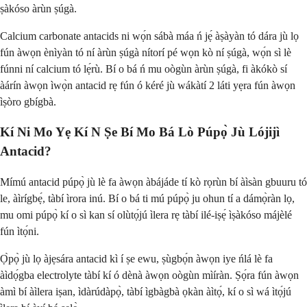
ṣàkóso àrùn ṣúgà.
Calcium carbonate antacids ni wọ́n sábà máa ń jẹ́ àṣàyàn tó dára jù lọ
fún àwọn ènìyàn tó ní àrùn ṣúgà nítorí pé wọn kò ní ṣúgà, wọ́n sì lè
fúnni ní calcium tó lẹ́rù. Bí o bá ń mu oògùn àrùn ṣúgà, fi àkókò sí
àárín àwọn ìwọ̀n antacid rẹ fún ó kéré jù wákàtí 2 láti yẹra fún àwọn
ìṣòro gbígbà.
Kí Ni Mo Yẹ Kí N Ṣe Bí Mo Bá Lò Púpọ̀ Jù Lójijì
Antacid?
Mímú antacid púpọ̀ jù lè fa àwọn àbájáde tí kò rọrùn bí àìsàn gbuuru tó
le, àìrígbẹ́, tàbí ìrora inú. Bí o bá ti mú púpọ̀ ju ohun tí a dámọ̀ràn lọ,
mu omi púpọ̀ kí o sì kan sí olùtọ́jú ìlera rẹ tàbí ilé-iṣẹ́ ìṣàkóso májèlé
fún ìtọ́ni.
Ọ̀pọ̀ jù lọ àjẹsára antacid kì í ṣe ewu, ṣùgbọ́n àwọn iye ńlá lè fa
àìdọ́gba electrolyte tàbí kí ó dènà àwọn oògùn mìíràn. Ṣọ́ra fún àwọn
àmì bí àìlera iṣan, ìdàrúdàpọ̀, tàbí ìgbàgbà ọkàn àìtọ́, kí o sì wá ìtọ́jú