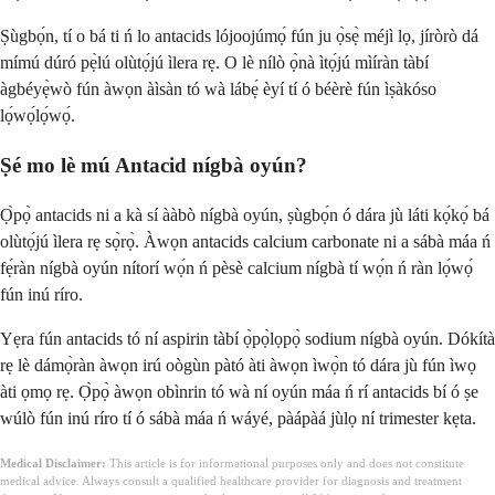
Ṣùgbọ́n, tí o bá ti ń lo antacids lójoojúmọ́ fún ju ọ̀sẹ̀ méjì lọ, jíròrò dá
mímú dúró pẹ̀lú olùtọ́jú ìlera rẹ. O lè nílò ọ̀nà ìtọ́jú mìíràn tàbí
àgbéyẹ̀wò fún àwọn àìsàn tó wà lábẹ́ èyí tí ó béèrè fún ìṣàkóso
lọ́wọ́lọ́wọ́.
Ṣé mo lè mú Antacid nígbà oyún?
Ọ̀pọ̀ antacids ni a kà sí ààbò nígbà oyún, ṣùgbọ́n ó dára jù láti kọ́kọ́ bá
olùtọ́jú ìlera rẹ sọ̀rọ̀. Àwọn antacids calcium carbonate ni a sábà máa ń
fẹ́ràn nígbà oyún nítorí wọ́n ń pèsè calcium nígbà tí wọ́n ń ràn lọ́wọ́
fún inú ríro.
Yẹra fún antacids tó ní aspirin tàbí ọ̀pọ̀lọpọ̀ sodium nígbà oyún. Dókítà
rẹ lè dámọ̀ràn àwọn irú oògùn pàtó àti àwọn ìwọ̀n tó dára jù fún ìwọ
àti ọmọ rẹ. Ọ̀pọ̀ àwọn obìnrin tó wà ní oyún máa ń rí antacids bí ó ṣe
wúlò fún inú ríro tí ó sábà máa ń wáyé, pàápàá jùlọ ní trimester kẹta.
Medical Disclaimer:
This article is for informational purposes only and does not constitute
medical advice. Always consult a qualified healthcare provider for diagnosis and treatment