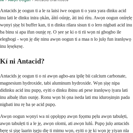
Antacids jẹ oogun ti a le ra laisi iwe oogun ti o yara yara dinku acid
inu lati le dinku inira ọkàn, àìtó oúnjẹ, àti inú ríru. Awọn oogun onírẹlẹ
wọnyi ṣiṣẹ bi buffer kan, ti n dinku rilara sisun ti o lero nigbati acid inu
ba binu si apa ifun ounjẹ rẹ. O ṣee ṣe ki o ti rii wọn ni gbogbo ile
elegbogi - wọn jẹ diẹ ninu awọn oogun ti a maa n lo julọ fun iranlọwọ
inu lẹsẹkẹsẹ.
Kí ni Antacid?
Antacids jẹ oogun ti o ni awọn agbo-ara ipilẹ bii calcium carbonate,
magnesium hydroxide, tabi aluminum hydroxide. Wọn ṣiṣẹ nipa
didinku acid inu pupọ, eyiti o dinku ibinu ati pese iranlọwọ iyara lati
inu aibalẹ ifun ounjẹ. Ronu wọn bi ọna iseda lati mu iduroṣinṣin pada
nigbati inu rẹ ba ṣe acid pupọ.
Awọn oogun wọnyi wa ni ọpọlọpọ awọn fọọmu pẹlu awọn tabulẹti,
awọn tabulẹti ti a le jẹ, awọn olomi, ati awọn lulú. Pupọ julọ antacids
bẹrẹ si ṣiṣẹ laarin iṣẹju diẹ ti mimu wọn, eyiti o jẹ ki wọn jẹ yiyan nla