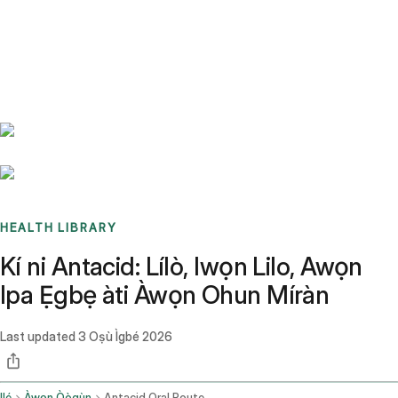
Benchmarks
Stories
FAQ
Sign up / Log in
HEALTH LIBRARY
Kí ni Antacid: Lílò, Iwọn Lilo, Awọn
Ipa Ẹgbẹ àti Àwọn Ohun Míràn
Last updated
3 Oṣù Ìgbé 2026
Ilé
Àwọn Òògùn
Antacid Oral Route