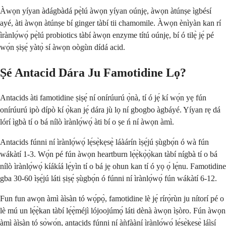
Àwọn yíyan àdágbàdá pẹ̀lú àwọn yíyan oúnjẹ, àwọn àtúnṣe ìgbésí
ayé, àti àwọn àtúnṣe bí ginger tàbí tii chamomile. Àwọn ènìyàn kan rí
ìrànlọ́wọ́ pẹ̀lú probiotics tàbí àwọn enzyme títú oúnjẹ, bí ó tilẹ̀ jẹ́ pé
wọ́n ṣiṣẹ́ yàtọ̀ sí àwọn oògùn dídá acid.
Ṣé Antacid Dára Ju Famotidine Lọ?
Antacids àti famotidine ṣiṣẹ́ ní onírúurú ọ̀nà, tí ó jẹ́ kí wọ́n yẹ fún
onírúurú ipò dípò kí ọ̀kan jẹ́ dára jù lọ ní gbogbo àgbáyé. Yíyan rẹ dá
lórí ìgbà tí o bá nílò ìrànlọ́wọ́ àti bí o ṣe ń ní àwọn àmì.
Antacids fúnni ní ìrànlọ́wọ́ lẹ́sẹ̀kẹsẹ̀ láàárín ìṣẹ́jú ṣùgbọ́n ó wà fún
wákàtí 1-3. Wọ́n pé fún àwọn heartburn lẹ́ẹ̀kọ̀ọ̀kan tàbí nígbà tí o bá
nílò ìrànlọ́wọ́ kíákíá lẹ́yìn tí o bá jẹ ohun kan tí ó yọ ọ́ lẹ́nu. Famotidine
gba 30-60 ìṣẹ́jú láti ṣiṣẹ́ ṣùgbọ́n ó fúnni ní ìrànlọ́wọ́ fún wákàtí 6-12.
Fun fun awọn àmì àìsàn tó wọ́pọ̀, famotidine lè jẹ́ rírọ̀rùn ju nítorí pé o
lè mú un lẹ́ẹ̀kan tàbí lẹ́ẹ̀méjì lójoojúmọ́ láti dènà àwọn ìṣòro. Fún àwọn
àmì àìsàn tó ṣọ̀wọ́n, antacids fúnni ní àǹfààní ìrànlọ́wọ́ lẹ́sẹ̀kẹsẹ̀ láìsí