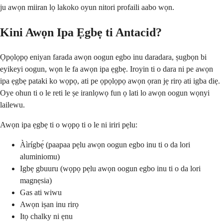
ju awọn miiran lọ lakoko oyun nitori profaili aabo wọn.
Kini Awọn Ipa Ẹgbẹ ti Antacid?
Ọpọlọpọ eniyan farada awọn oogun egbo inu daradara, ṣugbọn bi
eyikeyi oogun, wọn le fa awọn ipa ẹgbẹ. Iroyin ti o dara ni pe awọn
ipa ẹgbẹ pataki ko wọpọ, ati pe ọpọlọpọ awọn ọran jẹ rirọ ati igba diẹ.
Oye ohun ti o le reti le ṣe iranlọwọ fun ọ lati lo awọn oogun wọnyi
lailewu.
Awọn ipa ẹgbẹ ti o wọpọ ti o le ni iriri pẹlu:
Àìrígbẹ́ (paapaa pẹlu awọn oogun egbo inu ti o da lori
aluminiomu)
Igbẹ gbuuru (wọpọ pẹlu awọn oogun egbo inu ti o da lori
magnẹsia)
Gas ati wiwu
Awọn iṣan inu rirọ
Itọ chalky ni ẹnu