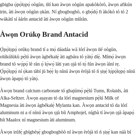
gbigba ọ̀pọ̀lọpọ̀ oògùn, títí kan àwọn oògùn apakòkòrò, àwọn afikún
irin, àti àwọn oògùn ọkàn. Ní gbogbogbò, o gbọ́dọ̀ fi àkókò tó tó 2
wákàtí sí àárín antacid àti àwọn oògùn mìíràn.
Àwọn Orúkọ Brand Antacid
Ọ̀pọ̀lọpọ̀ orúkọ brand tí a mọ̀ dáadáa wà lórí àwọn ilé oògùn,
olúkúlùkù pẹ̀lú àwọn àgbékalẹ̀ àti agbára tó yàtọ̀ díẹ̀. Mímọ̀ àwọn
brand tó wọ́pọ̀ lè ràn ọ́ lọ́wọ́ láti yan ọjà tó tọ́ fún àwọn àìní rẹ.
Ọ̀pọ̀lọpọ̀ ní ọ̀kan tàbí jù bẹ́ẹ̀ lọ nínú àwọn èròjà tó ń ṣiṣẹ́ lọ́pọ̀lọpọ̀ nínú
àwọn àpapọ̀ tó yàtọ̀.
Àwọn brand calcium carbonate tó gbajúmọ̀ pẹ̀lú Tums, Rolaids, àti
Alka-Seltzer. Àwọn aṣayan tó da lórí magnesium pẹ̀lú Milk of
Magnesia àti àwọn àgbékalẹ̀ Mylanta kan. Àwọn antacid tó da lórí
aluminum ni a rí nínú àwọn ọjà bíi Amphojel, nígbà tí àwọn ọjà àpapọ̀
bíi Maalox ní magnesium àti aluminum.
Àwọn irúfẹ́ gbígbéṣẹ́ gbogbogbòò ní àwọn èròjà tó ń ṣiṣẹ́ kan náà bí