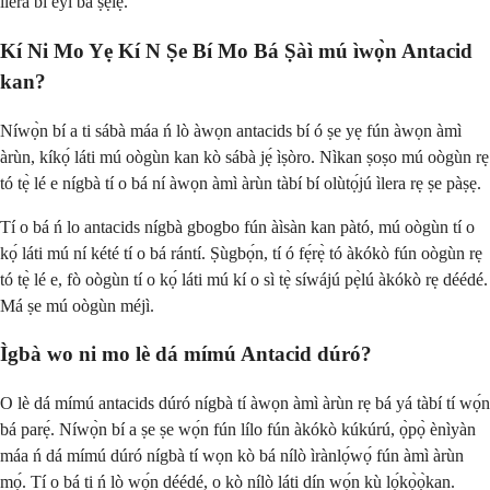
ìlera bí èyí bá ṣẹlẹ̀.
Kí Ni Mo Yẹ Kí N Ṣe Bí Mo Bá Ṣàì mú ìwọ̀n Antacid
kan?
Níwọ̀n bí a ti sábà máa ń lò àwọn antacids bí ó ṣe yẹ fún àwọn àmì
àrùn, kíkọ́ láti mú oògùn kan kò sábà jẹ́ ìṣòro. Nìkan ṣoṣo mú oògùn rẹ
tó tẹ̀ lé e nígbà tí o bá ní àwọn àmì àrùn tàbí bí olùtọ́jú ìlera rẹ ṣe pàṣẹ.
Tí o bá ń lo antacids nígbà gbogbo fún àìsàn kan pàtó, mú oògùn tí o
kọ́ láti mú ní kété tí o bá rántí. Ṣùgbọ́n, tí ó fẹ́rẹ̀ tó àkókò fún oògùn rẹ
tó tẹ̀ lé e, fò oògùn tí o kọ́ láti mú kí o sì tẹ̀ síwájú pẹ̀lú àkókò rẹ déédé.
Má ṣe mú oògùn méjì.
Ìgbà wo ni mo lè dá mímú Antacid dúró?
O lè dá mímú antacids dúró nígbà tí àwọn àmì àrùn rẹ bá yá tàbí tí wọ́n
bá parẹ́. Níwọ̀n bí a ṣe ṣe wọ́n fún lílo fún àkókò kúkúrú, ọ̀pọ̀ ènìyàn
máa ń dá mímú dúró nígbà tí wọn kò bá nílò ìrànlọ́wọ́ fún àmì àrùn
mọ́. Tí o bá ti ń lò wọ́n déédé, o kò nílò láti dín wọ́n kù lọ́kọ̀ọ̀kan.