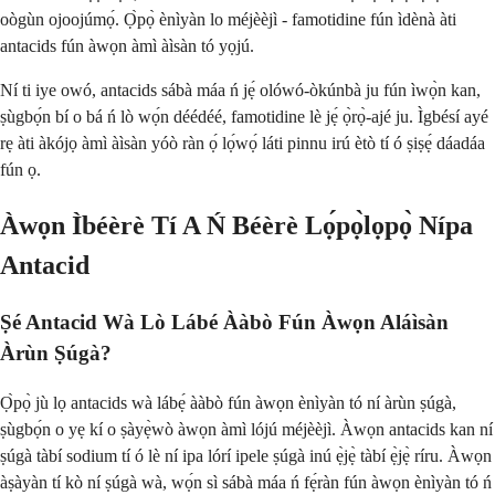
oògùn ojoojúmọ́. Ọ̀pọ̀ ènìyàn lo méjèèjì - famotidine fún ìdènà àti
antacids fún àwọn àmì àìsàn tó yọjú.
Ní ti iye owó, antacids sábà máa ń jẹ́ olówó-òkúnbà ju fún ìwọ̀n kan,
ṣùgbọ́n bí o bá ń lò wọ́n déédéé, famotidine lè jẹ́ ọ̀rọ̀-ajé ju. Ìgbésí ayé
rẹ àti àkójọ àmì àìsàn yóò ràn ọ́ lọ́wọ́ láti pinnu irú ètò tí ó ṣiṣẹ́ dáadáa
fún ọ.
Àwọn Ìbéèrè Tí A Ń Béèrè Lọ́pọ̀lọpọ̀ Nípa
Antacid
Ṣé Antacid Wà Lò Lábé Ààbò Fún Àwọn Aláìsàn
Àrùn Ṣúgà?
Ọ̀pọ̀ jù lọ antacids wà lábẹ́ ààbò fún àwọn ènìyàn tó ní àrùn ṣúgà,
ṣùgbọ́n o yẹ kí o ṣàyẹ̀wò àwọn àmì lójú méjèèjì. Àwọn antacids kan ní
ṣúgà tàbí sodium tí ó lè ní ipa lórí ipele ṣúgà inú ẹ̀jẹ̀ tàbí ẹ̀jẹ̀ ríru. Àwọn
àṣàyàn tí kò ní ṣúgà wà, wọ́n sì sábà máa ń fẹ́ràn fún àwọn ènìyàn tó ń