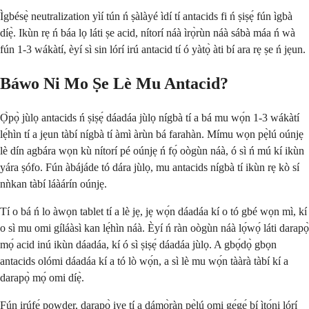
Ìgbésẹ̀ neutralization yìí tún ń ṣàlàyé ìdí tí antacids fi ń ṣiṣẹ́ fún ìgbà
díẹ̀. Ikùn rẹ ń báa lọ láti ṣe acid, nítorí náà ìrọ̀rùn náà sábà máa ń wà
fún 1-3 wákàtí, èyí sì sin lórí irú antacid tí ó yàtọ̀ àti bí ara rẹ ṣe ń jẹun.
Báwo Ni Mo Ṣe Lè Mu Antacid?
Ọ̀pọ̀ jùlọ antacids ń ṣiṣẹ́ dáadáa jùlọ nígbà tí a bá mu wọ́n 1-3 wákàtí
lẹ́hìn tí a jẹun tàbí nígbà tí àmì àrùn bá farahàn. Mímu wọn pẹ̀lú oúnjẹ
lè dín agbára wọn kù nítorí pé oúnjẹ ń fọ́ oògùn náà, ó sì ń mú kí ikùn
yára ṣófo. Fún àbájáde tó dára jùlọ, mu antacids nígbà tí ikùn rẹ kò sí
nǹkan tàbí láàárín oúnjẹ.
Tí o bá ń lo àwọn tablet tí a lè jẹ, jẹ wọ́n dáadáa kí o tó gbé wọn mì, kí
o sì mu omi gíláàsì kan lẹ́hìn náà. Èyí ń ràn oògùn náà lọ́wọ́ láti darapọ̀
mọ́ acid inú ikùn dáadáa, kí ó sì ṣiṣẹ́ dáadáa jùlọ. A gbọ́dọ̀ gbọn
antacids olómi dáadáa kí a tó lò wọ́n, a sì lè mu wọ́n tààrà tàbí kí a
darapọ̀ mọ́ omi díẹ̀.
Fún irúfẹ́ powder, darapọ̀ iye tí a dámọ̀ràn pẹ̀lú omi gẹ́gẹ́ bí ìtọ́ni lórí