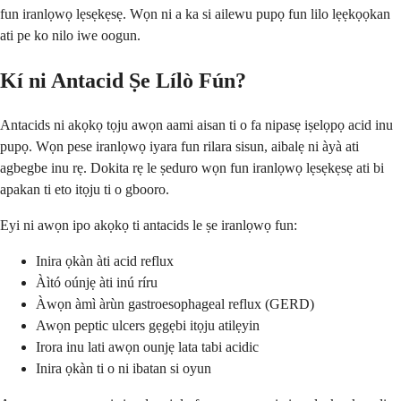
fun iranlọwọ lẹsẹkẹsẹ. Wọn ni a ka si ailewu pupọ fun lilo lẹẹkọọkan
ati pe ko nilo iwe oogun.
Kí ni Antacid Ṣe Lílò Fún?
Antacids ni akọkọ tọju awọn aami aisan ti o fa nipasẹ iṣelọpọ acid inu
pupọ. Wọn pese iranlọwọ iyara fun rilara sisun, aibalẹ ni àyà ati
agbegbe inu rẹ. Dokita rẹ le ṣeduro wọn fun iranlọwọ lẹsẹkẹsẹ ati bi
apakan ti eto itọju ti o gbooro.
Eyi ni awọn ipo akọkọ ti antacids le ṣe iranlọwọ fun:
Inira ọkàn àti acid reflux
Àìtó oúnjẹ àti inú ríru
Àwọn àmì àrùn gastroesophageal reflux (GERD)
Awọn peptic ulcers gẹgẹbi itọju atilẹyin
Irora inu lati awọn ounjẹ lata tabi acidic
Inira ọkàn ti o ni ibatan si oyun