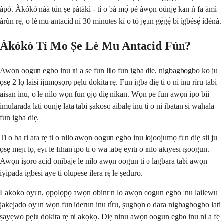
àpò. Àkókò náà tún ṣe pàtàkì - tí o bá mọ̀ pé àwọn oúnjẹ kan ń fa àmì
àrùn rẹ, o lè mu antacid ní 30 minutes kí o tó jẹun gẹ́gẹ́ bí ìgbésẹ̀ ìdènà.
Àkókò Tí Mo Ṣe Lè Mu Antacid Fún?
Awon oogun egbo inu ni a ṣe fun lilo fun igba diẹ, nigbagbogbo ko ju
ọsẹ 2 lọ laisi ijumọsọrọ pẹlu dokita rẹ. Fun igba diẹ ti o ni inu ríru tabi
aisan inu, o le nilo wọn fun ọjọ diẹ nikan. Wọn pe fun awọn ipo bii
imularada lati ounjẹ lata tabi ṣakoso aibalẹ inu ti o ni ibatan si wahala
fun igba diẹ.
Ti o ba ri ara rẹ ti o nilo awọn oogun egbo inu lojoojumọ fun diẹ sii ju
ọsẹ meji lọ, eyi le fihan ipo ti o wa labẹ eyiti o nilo akiyesi iṣoogun.
Awọn iṣoro acid onibaje le nilo awọn oogun ti o lagbara tabi awọn
iyipada igbesi aye ti olupese ilera rẹ le ṣeduro.
Lakoko oyun, ọpọlọpọ awọn obinrin lo awọn oogun egbo inu lailewu
jakejado oyun wọn fun iderun inu ríru, ṣugbọn o dara nigbagbogbo lati
ṣayẹwo pẹlu dokita rẹ ni akọkọ. Diẹ ninu awọn oogun egbo inu ni a fẹ