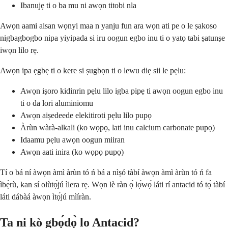
Ibanujẹ ti o ba mu ni awọn titobi nla
Awọn aami aisan wọnyi maa n yanju fun ara wọn ati pe o le ṣakoso
nigbagbogbo nipa yiyipada si iru oogun egbo inu ti o yatọ tabi ṣatunṣe
iwọn lilo rẹ.
Awọn ipa ẹgbẹ ti o kere si ṣugbọn ti o lewu diẹ sii le pẹlu:
Awọn iṣoro kidinrin pẹlu lilo igba pipẹ ti awọn oogun egbo inu
ti o da lori aluminiomu
Awọn aiṣedeede elekitiroti pẹlu lilo pupọ
Àrùn wàrà-alkali (ko wọpọ, lati inu calcium carbonate pupọ)
Idaamu pẹlu awọn oogun miiran
Awọn aati inira (ko wọpọ pupọ)
Tí o bá ní àwọn àmì àrùn tó ń bá a nìṣó tàbí àwọn àmì àrùn tó ń fa
ìbẹ̀rù, kan sí olùtọ́jú ìlera rẹ. Wọn lè ràn ọ́ lọ́wọ́ láti rí antacid tó tọ́ tàbí
láti dábàá àwọn ìtọ́jú mìíràn.
Ta ni kò gbọ́dọ̀ lo Antacid?