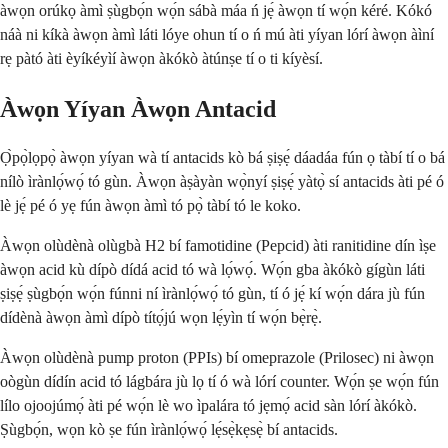
àwọn orúkọ àmì ṣùgbọ́n wọ́n sábà máa ń jẹ́ àwọn tí wọ́n kéré. Kókó
náà ni kíkà àwọn àmì láti lóye ohun tí o ń mú àti yíyan lórí àwọn àìní
rẹ pàtó àti èyíkéyìí àwọn àkókò àtúnṣe tí o ti kíyèsí.
Àwọn Yíyan Àwọn Antacid
Ọ̀pọ̀lọpọ̀ àwọn yíyan wà tí antacids kò bá ṣiṣẹ́ dáadáa fún ọ tàbí tí o bá
nílò ìrànlọ́wọ́ tó gùn. Àwọn àṣàyàn wọ̀nyí ṣiṣẹ́ yàtọ̀ sí antacids àti pé ó
lè jẹ́ pé ó yẹ fún àwọn àmì tó pọ̀ tàbí tó le koko.
Àwọn olùdènà olùgbà H2 bí famotidine (Pepcid) àti ranitidine dín ìṣe
àwọn acid kù dípò dídá acid tó wà lọ́wọ́. Wọ́n gba àkókò gígùn láti
ṣiṣẹ́ ṣùgbọ́n wọ́n fúnni ní ìrànlọ́wọ́ tó gùn, tí ó jẹ́ kí wọ́n dára jù fún
dídènà àwọn àmì dípò títọ́jú wọn lẹ́yìn tí wọ́n bẹ̀rẹ̀.
Àwọn olùdènà pump proton (PPIs) bí omeprazole (Prilosec) ni àwọn
oògùn dídín acid tó lágbára jù lọ tí ó wà lórí counter. Wọ́n ṣe wọ́n fún
lílo ojoojúmọ́ àti pé wọ́n lè wo ìpalára tó jẹmọ́ acid sàn lórí àkókò.
Ṣùgbọ́n, wọn kò ṣe fún ìrànlọ́wọ́ lẹ́sẹ̀kẹsẹ̀ bí antacids.