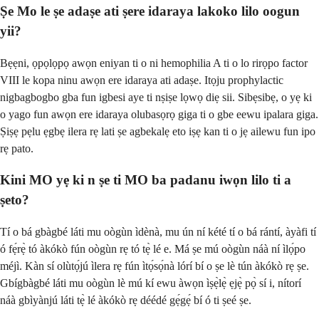
Ṣe Mo le ṣe adaṣe ati ṣere idaraya lakoko lilo oogun
yii?
Bẹẹni, ọpọlọpọ awọn eniyan ti o ni hemophilia A ti o lo rirọpo factor
VIII le kopa ninu awọn ere idaraya ati adaṣe. Itọju prophylactic
nigbagbogbo gba fun igbesi aye ti nṣiṣe lọwọ diẹ sii. Sibẹsibẹ, o yẹ ki
o yago fun awọn ere idaraya olubasọrọ giga ti o gbe eewu ipalara giga.
Ṣiṣẹ pẹlu ẹgbẹ ilera rẹ lati ṣe agbekalẹ eto iṣẹ kan ti o jẹ ailewu fun ipo
rẹ pato.
Kini MO yẹ ki n ṣe ti MO ba padanu iwọn lilo ti a
ṣeto?
Tí o bá gbàgbé láti mu oògùn ìdènà, mu ún ní kété tí o bá rántí, àyàfi tí
ó fẹ́rẹ̀ tó àkókò fún oògùn rẹ tó tẹ̀ lé e. Má ṣe mú oògùn náà ní ìlọ́po
méjì. Kàn sí olùtọ́jú ìlera rẹ fún ìtọ́sọ́nà lórí bí o ṣe lè tún àkókò rẹ ṣe.
Gbígbàgbé láti mu oògùn lè mú kí ewu àwọn ìṣẹ̀lẹ̀ ẹjẹ̀ pọ̀ sí i, nítorí
náà gbìyànjú láti tẹ̀ lé àkókò rẹ déédé gẹ́gẹ́ bí ó ti ṣeé ṣe.