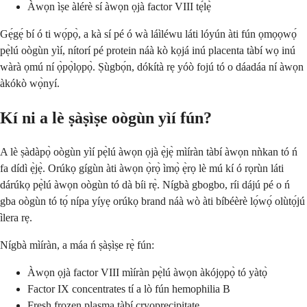
Àwọn ìṣe àlérè sí àwọn ọjà factor VIII tẹ́lẹ̀
Gẹ́gẹ́ bí ó ti wọ́pọ̀, a kà sí pé ó wà láìléwu láti lóyún àti fún ọmọọwọ́
pẹ̀lú oògùn yìí, nítorí pé protein náà kò kọjá inú placenta tàbí wọ inú
wàrà ọmú ní ọ̀pọ̀lọpọ̀. Ṣùgbọ́n, dókítà rẹ yóò fojú tó o dáadáa ní àwọn
àkókò wọ̀nyí.
Kí ni a lè ṣàṣìṣe oògùn yìí fún?
A lè ṣàdàpọ̀ oògùn yìí pẹ̀lú àwọn ọjà ẹ̀jẹ̀ mìíràn tàbí àwọn nǹkan tó ń
fa dídì ẹ̀jẹ̀. Orúkọ gígùn àti àwọn ọ̀rọ̀ ìmọ̀ ẹ̀rọ lè mú kí ó rọrùn láti
dárúkọ pẹ̀lú àwọn oògùn tó dà bíi rẹ̀. Nígbà gbogbo, ríi dájú pé o ń
gba oògùn tó tọ́ nípa yíyẹ orúkọ brand náà wò àti bíbéèrè lọ́wọ́ olùtọ́jú
ìlera rẹ.
Nígbà mìíràn, a máa ń ṣàṣìṣe rẹ̀ fún:
Àwọn ọjà factor VIII mìíràn pẹ̀lú àwọn àkójọpọ̀ tó yàtọ̀
Factor IX concentrates tí a lò fún hemophilia B
Fresh frozen plasma tàbí cryoprecipitate