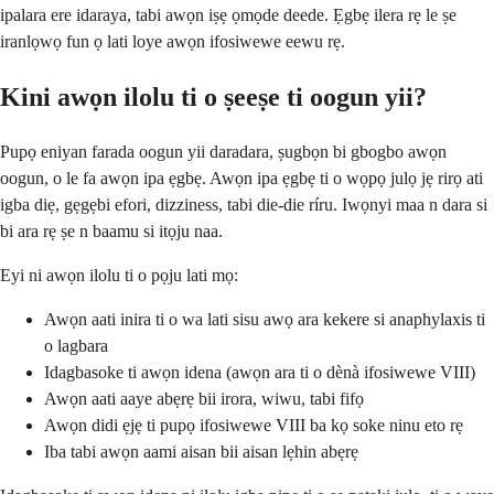
ipalara ere idaraya, tabi awọn iṣẹ ọmọde deede. Ẹgbẹ ilera rẹ le ṣe
iranlọwọ fun ọ lati loye awọn ifosiwewe eewu rẹ.
Kini awọn ilolu ti o ṣeeṣe ti oogun yii?
Pupọ eniyan farada oogun yii daradara, ṣugbọn bi gbogbo awọn
oogun, o le fa awọn ipa ẹgbẹ. Awọn ipa ẹgbẹ ti o wọpọ julọ jẹ rirọ ati
igba diẹ, gẹgẹbi efori, dizziness, tabi die-die ríru. Iwọnyi maa n dara si
bi ara rẹ ṣe n baamu si itọju naa.
Eyi ni awọn ilolu ti o pọju lati mọ:
Awọn aati inira ti o wa lati sisu awọ ara kekere si anaphylaxis ti
o lagbara
Idagbasoke ti awọn idena (awọn ara ti o dènà ifosiwewe VIII)
Awọn aati aaye abẹrẹ bii irora, wiwu, tabi fifọ
Awọn didi ẹjẹ ti pupọ ifosiwewe VIII ba kọ soke ninu eto rẹ
Iba tabi awọn aami aisan bii aisan lẹhin abẹrẹ