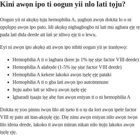
Kini awọn ipo ti oogun yii nlo lati tọju?
Oogun yii ni akọkọ tọju hemophilia A, ṣugbọn awọn dokita lo o ni
ọpọlọpọ awọn ipo pato. Idi akọkọ nigbagbogbo ni lati mu agbara ẹjẹ rẹ
pada lati dida deede ati lati ṣe idiwọ ẹjẹ ti o lewu.
Eyi ni awọn ipo akọkọ ati awọn ipo nibiti oogun yii ṣe iranlọwọ:
Hemophilia A ti o lagbara (kere ju 1% iṣẹ ṣiṣe factor VIII deede)
Hemophilia A alabọde (1-5% iṣẹ ṣiṣe factor VIII deede)
Hemophilia A kekere lakoko awọn iṣẹlẹ ẹjẹ pataki
Hemophilia A ti o gba lati awọn ipo autoimmune
Itọju aabo lati ṣe idiwọ awọn iṣẹlẹ ẹjẹ
Igbaradi iṣaaju iṣẹ abẹ fun awọn eniyan ti o ni hemophilia A
Dokita rẹ yoo pinnu iwọn lilo ati iṣeto ti o tọ da lori awọn ipele factor
VIII rẹ pato ati itan-akọọlẹ ẹjẹ. Diẹ ninu awọn eniyan nilo awọn iwọn
lilo idena deede, lakoko ti awọn miiran nikan nilo itọju lakoko awọn
iṣẹlẹ ẹjẹ.