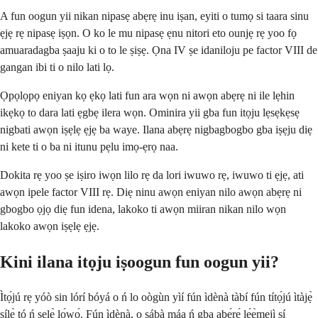
A fun oogun yii nikan nipasẹ abẹrẹ inu iṣan, eyiti o tumọ si taara sinu
ẹjẹ rẹ nipasẹ iṣọn. O ko le mu nipasẹ ẹnu nitori eto ounjẹ rẹ yoo fọ
amuaradagba ṣaaju ki o to le ṣiṣẹ. Ọna IV ṣe idaniloju pe factor VIII de
gangan ibi ti o nilo lati lọ.
Ọpọlọpọ eniyan kọ ẹkọ lati fun ara wọn ni awọn abẹrẹ ni ile lẹhin
ikẹkọ to dara lati ẹgbẹ ilera wọn. Ominira yii gba fun itọju lẹsẹkẹsẹ
nigbati awọn iṣẹlẹ ẹjẹ ba waye. Ilana abẹrẹ nigbagbogbo gba iṣẹju diẹ
ni kete ti o ba ni itunu pẹlu imọ-ẹrọ naa.
Dokita rẹ yoo ṣe iṣiro iwọn lilo rẹ da lori iwuwo rẹ, iwuwo ti ẹjẹ, ati
awọn ipele factor VIII rẹ. Diẹ ninu awọn eniyan nilo awọn abẹrẹ ni
gbogbo ọjọ diẹ fun idena, lakoko ti awọn miiran nikan nilo wọn
lakoko awọn iṣẹlẹ ẹjẹ.
Kini ilana itọju iṣoogun fun oogun yii?
Ìtọ́jú rẹ yóò sin lórí bóyá o ń lo oògùn yìí fún ìdènà tàbí fún títọ́jú ìtàjẹ̀
sílẹ̀ tó ń ṣẹlẹ̀ lọ́wọ́. Fún ìdènà, o sábà máa ń gba abẹ́rẹ́ lẹ́ẹ̀mejì sí