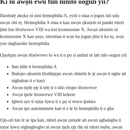
Kí ni àwọn ewu fún nínílò oògùn yìí?
Ifarabalẹ akọkọ ni nini hemophilia A, eyiti o maa n jogun lati ọdọ
awọn obi rẹ. Hemophilia A maa n kan awọn ọkunrin ni pataki nitori
jiini fun ifosiwewe VIII wa lori kromosome X. Awọn ọkunrin ni
kromosome X kan ṣoṣo, nitorinaa ti wọn ba jogun jiini ti ko tọ, wọn
yoo dagbasoke hemophilia.
Ọpọlọpọ awọn ifosiwewe lo wa ti o pọ si anfani rẹ lati nilo oogun yii:
Itan idile ti hemophilia A
Ibalopo ọkunrin (botilẹjẹpe awọn obinrin le jẹ awọn ti ngbe ati
nigbakan ti o kan)
Awọn iṣẹlẹ ẹjẹ ti tẹlẹ ti o nilo rirọpo ifosiwewe
Awọn ipele ifosiwewe VIII kekere
Igbesi aye ti nṣiṣe lọwọ ti o pọ si eewu ipalara
Awọn ipo autoimmune kan ti o le fa hemophilia ti o gba
Ọjọ-ori tun le ṣe ipa kan, nitori awọn ọmọde ati awọn agbalagba ti
nṣiṣe lọwọ nigbagbogbo ni awọn iṣẹlẹ ẹjẹ diẹ sii nitori isubu, awọn