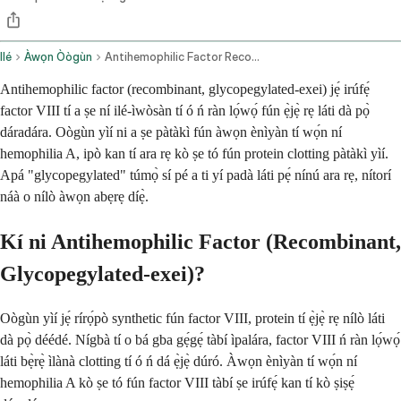
Ilé
Àwọn Òògùn
Antihemophilic Factor Recombinant Glycopegylated Exei Intravenous Route
Antihemophilic factor (recombinant, glycopegylated-exei) jẹ́ irúfẹ́
factor VIII tí a ṣe ní ilé-ìwòsàn tí ó ń ràn lọ́wọ́ fún ẹ̀jẹ̀ rẹ láti dà pọ̀
dáradára. Oògùn yìí ni a ṣe pàtàkì fún àwọn ènìyàn tí wọ́n ní
hemophilia A, ipò kan tí ara rẹ kò ṣe tó fún protein clotting pàtàkì yìí.
Apá "glycopegylated" túmọ̀ sí pé a ti yí padà láti pẹ́ nínú ara rẹ, nítorí
náà o nílò àwọn abẹrẹ díẹ̀.
Kí ni Antihemophilic Factor (Recombinant,
Glycopegylated-exei)?
Oògùn yìí jẹ́ rírọ́pò synthetic fún factor VIII, protein tí ẹ̀jẹ̀ rẹ nílò láti
dà pọ̀ déédé. Nígbà tí o bá gba gẹ́gẹ́ tàbí ìpalára, factor VIII ń ràn lọ́wọ́
láti bẹ̀rẹ̀ ìlànà clotting tí ó ń dá ẹ̀jẹ̀ dúró. Àwọn ènìyàn tí wọ́n ní
hemophilia A kò ṣe tó fún factor VIII tàbí ṣe irúfẹ́ kan tí kò ṣiṣẹ́