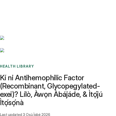
Benchmarks
Stories
FAQ
Sign up / Log in
HEALTH LIBRARY
Kí ni Antihemophilic Factor
(Recombinant, Glycopegylated-
exei)? Lílò, Àwọn Àbájáde, & Ìtọ́jú
Ìtọ́sọ́nà
Last updated
3 Oṣù Ìgbé 2026