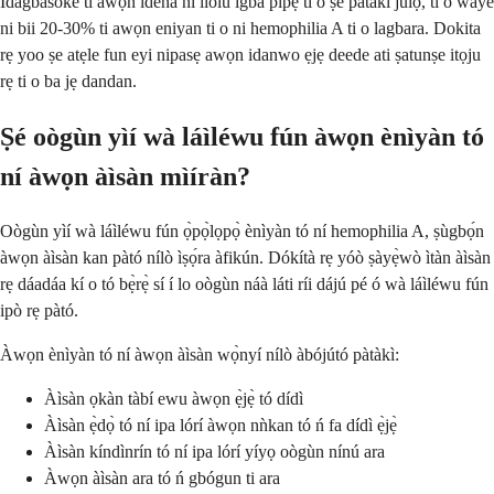
Idagbasoke ti awọn idena ni ilolu igba pipẹ ti o ṣe pataki julọ, ti o waye
ni bii 20-30% ti awọn eniyan ti o ni hemophilia A ti o lagbara. Dokita
rẹ yoo ṣe atẹle fun eyi nipasẹ awọn idanwo ẹjẹ deede ati ṣatunṣe itọju
rẹ ti o ba jẹ dandan.
Ṣé oògùn yìí wà láìléwu fún àwọn ènìyàn tó
ní àwọn àìsàn mìíràn?
Oògùn yìí wà láìléwu fún ọ̀pọ̀lọpọ̀ ènìyàn tó ní hemophilia A, ṣùgbọ́n
àwọn àìsàn kan pàtó nílò ìṣọ́ra àfikún. Dókítà rẹ yóò ṣàyẹ̀wò ìtàn àìsàn
rẹ dáadáa kí o tó bẹ̀rẹ̀ sí í lo oògùn náà láti ríi dájú pé ó wà láìléwu fún
ipò rẹ pàtó.
Àwọn ènìyàn tó ní àwọn àìsàn wọ̀nyí nílò àbójútó pàtàkì:
Àìsàn ọkàn tàbí ewu àwọn ẹ̀jẹ̀ tó dídì
Àìsàn ẹ̀dọ̀ tó ní ipa lórí àwọn nǹkan tó ń fa dídì ẹ̀jẹ̀
Àìsàn kíndìnrín tó ní ipa lórí yíyọ oògùn nínú ara
Àwọn àìsàn ara tó ń gbógun ti ara