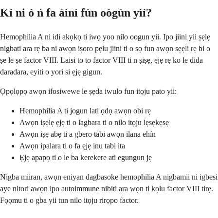
Kí ni ó ń fa àìní fún oògùn yìí?
Hemophilia A ni idi akọkọ ti iwọ yoo nilo oogun yii. Ipo jiini yii ṣẹlẹ
nigbati ara rẹ ba ni awọn iṣoro pẹlu jiini ti o sọ fun awọn sẹẹli rẹ bi o
ṣe le ṣe factor VIII. Laisi to to factor VIII ti n ṣiṣẹ, ẹjẹ rẹ ko le dida
daradara, eyiti o yori si ẹjẹ gigun.
Ọpọlọpọ awọn ifosiwewe le ṣẹda iwulo fun itọju pato yii:
Hemophilia A ti jogun lati ọdọ awọn obi rẹ
Awọn iṣẹlẹ ẹjẹ ti o lagbara ti o nilo itọju lẹsẹkẹsẹ
Awọn iṣẹ abẹ ti a gbero tabi awọn ilana ehín
Awọn ipalara ti o fa ẹjẹ inu tabi ita
Ẹjẹ apapọ ti o le ba kerekere ati egungun jẹ
Nigba miiran, awọn eniyan dagbasoke hemophilia A nigbamii ni igbesi
aye nitori awọn ipo autoimmune nibiti ara wọn ti kọlu factor VIII tirẹ.
Fọọmu ti o gba yii tun nilo itọju rirọpo factor.