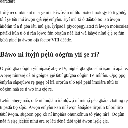
dáradára.
Irúfẹ́ recombinant ni a ṣe ní ilé-ìwòsàn ní lílo biotechnology tó ti gbilẹ̀,
kì í ṣe láti inú àwọn ọjà ẹ̀jẹ̀ ènìyàn. Èyí mú kí ó dáàbò bo láti àwọn
àkóràn tí a ń gba láti inú ẹ̀jẹ̀. Ìyípadà glycopegylated fi àwọn molecules
pàtàkì kún tí ó ń ràn lọ́wọ́ fún oògùn náà láti wà láàyè nínú ẹ̀jẹ̀ rẹ fún
ìgbà pípẹ́ ju àwọn ọjà factor VIII déédé.
Báwo ni ìtọ́jú pẹ̀lú oògùn yìí ṣe rí?
O yóò gba oògùn yìí nípasẹ̀ abẹrẹ IV, nígbà gbogbo sínú iṣan ní apá rẹ.
Abẹrẹ fúnrarẹ̀ dà bí gbígba ẹ̀jẹ̀ tàbí gbígba oògùn IV mìíràn. Ọ̀pọ̀lọpọ̀
ènìyàn ṣàpèjúwe rẹ̀ gẹ́gẹ́ bí ìfà rírọrùn tí ó tẹ̀lé pẹ̀lú ìmọ̀lára tútù bí
oògùn náà ṣe ń wọ inú ẹ̀jẹ̀ rẹ.
Lẹ́hìn abẹrẹ náà, o lè ní ìmọ̀lára ìrànlọ́wọ́ ní mímọ̀ pé agbára clotting rẹ
ti padà bọ̀ sípò. Àwọn ènìyàn kan ní àwọn àbájáde rírọrùn bí orí ríro
tàbí ìwọra, ṣùgbọ́n ọ̀pọ̀ kò ní ìmọ̀lára ohunkóhun tó yàtọ̀ rárá. Oògùn
náà ń ṣiṣẹ́ jẹ́ẹ́jẹ́ẹ́ nínú ara rẹ láti dènà tàbí tọ́jú àwọn ìṣẹ̀lẹ̀ ẹ̀jẹ̀.