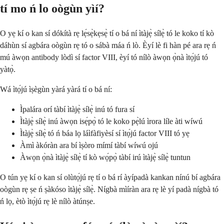
tí mo ń lo oògùn yìí?
O yẹ kí o kan sí dókítà rẹ lẹ́sẹ̀kẹsẹ̀ tí o bá ní ìtàjẹ̀ sílẹ̀ tó le koko tí kò
dáhùn sí agbára oògùn rẹ tó o sábà máa ń lò. Èyí lè fi hàn pé ara rẹ ń
mú àwọn antibody lòdì sí factor VIII, èyí tó nílò àwọn ọ̀nà ìtọ́jú tó
yàtọ̀.
Wá ìtọ́jú ìṣègùn yàrá yàrá tí o bá ní:
Ìpalára orí tàbí ìtàjẹ̀ sílẹ̀ inú tó fura sí
Ìtàjẹ̀ sílẹ̀ inú àwọn isẹ́pọ̀ tó le koko pẹ̀lú ìrora líle àti wíwú
Ìtàjẹ̀ sílẹ̀ tó ń báa lọ láìfàfiyèsí sí ìtọ́jú factor VIII tó yẹ
Àmì àkóràn ara bí ìṣòro mímí tàbí wíwú ojú
Àwọn ọ̀nà ìtàjẹ̀ sílẹ̀ tí kò wọ́pọ̀ tàbí irú ìtàjẹ̀ sílẹ̀ tuntun
O tún yẹ kí o kan sí olùtọ́jú rẹ tí o bá rí àyípadà kankan nínú bí agbára
oògùn rẹ ṣe ń ṣàkóso ìtàjẹ̀ sílẹ̀. Nígbà mìíràn ara rẹ lè yí padà nígbà tó
ń lọ, ètò ìtọ́jú rẹ lè nílò àtúnṣe.