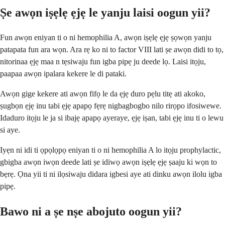
Ṣe awọn iṣẹlẹ ẹjẹ le yanju laisi oogun yii?
Fun awọn eniyan ti o ni hemophilia A, awọn iṣẹlẹ ẹjẹ ṣọwọn yanju
patapata fun ara wọn. Ara rẹ ko ni to factor VIII lati ṣe awọn didi to tọ,
nitorinaa ẹjẹ maa n tẹsiwaju fun igba pipẹ ju deede lọ. Laisi itọju,
paapaa awọn ipalara kekere le di pataki.
Awọn gige kekere ati awọn fifọ le da ẹjẹ duro pẹlu titẹ ati akoko,
ṣugbọn ẹjẹ inu tabi ẹjẹ apapọ fẹrẹ nigbagbogbo nilo rirọpo ifosiwewe.
Idaduro itọju le ja si ibajẹ apapọ ayeraye, ẹjẹ iṣan, tabi ẹjẹ inu ti o lewu
si aye.
Iyẹn ni idi ti ọpọlọpọ eniyan ti o ni hemophilia A lo itọju prophylactic,
gbigba awọn iwọn deede lati ṣe idiwọ awọn iṣẹlẹ ẹjẹ ṣaaju ki wọn to
bẹrẹ. Ọna yii ti ni ilọsiwaju didara igbesi aye ati dinku awọn ilolu igba
pipẹ.
Bawo ni a ṣe nṣe abojuto oogun yii?