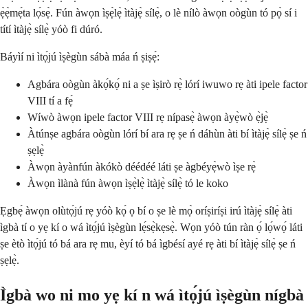
ẹ̀ẹ̀mẹ́ta lọ́sẹ̀. Fún àwọn ìṣẹ̀lẹ̀ ìtàjẹ̀ sílẹ̀, o lè nílò àwọn oògùn tó pọ̀ sí i
títí ìtàjẹ̀ sílẹ̀ yóò fi dúró.
Báyìí ni ìtọ́jú ìṣègùn sábà máa ń ṣiṣẹ́:
Agbára oògùn àkọ́kọ́ ni a ṣe ìṣirò rẹ̀ lórí iwuwo rẹ àti ipele factor
VIII tí a fẹ́
Wíwò àwọn ipele factor VIII rẹ nípasẹ̀ àwọn àyẹ̀wò ẹ̀jẹ̀
Àtúnṣe agbára oògùn lórí bí ara rẹ ṣe ń dáhùn àti bí ìtàjẹ̀ sílẹ̀ ṣe ń
ṣẹlẹ̀
Àwọn àyànfún àkókò déédéé láti ṣe àgbéyẹ̀wò ìṣe rẹ̀
Àwọn ìlànà fún àwọn ìṣẹ̀lẹ̀ ìtàjẹ̀ sílẹ̀ tó le koko
Ẹgbẹ́ àwọn olùtọ́jú rẹ yóò kọ́ ọ bí o ṣe lè mọ̀ oríṣiríṣi irú ìtàjẹ̀ sílẹ̀ àti
ìgbà tí o yẹ kí o wá ìtọ́jú ìṣègùn lẹ́sẹ̀kẹsẹ̀. Wọn yóò tún ràn ọ́ lọ́wọ́ láti
ṣe ètò ìtọ́jú tó bá ara rẹ mu, èyí tó bá ìgbésí ayé rẹ àti bí ìtàjẹ̀ sílẹ̀ ṣe ń
ṣẹlẹ̀.
Ìgbà wo ni mo yẹ kí n wá ìtọ́jú ìṣègùn nígbà