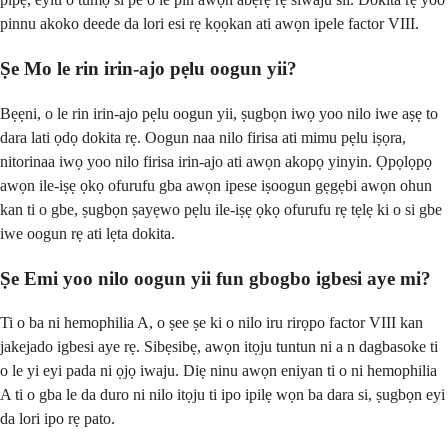
pinnu akoko deede da lori esi rẹ kọọkan ati awọn ipele factor VIII.
Ṣe Mo le rin irin-ajo pẹlu oogun yii?
Bẹẹni, o le rin irin-ajo pẹlu oogun yii, ṣugbọn iwọ yoo nilo iwe aṣẹ to
dara lati ọdọ dokita rẹ. Oogun naa nilo firisa ati mimu pẹlu iṣọra,
nitorinaa iwọ yoo nilo firisa irin-ajo ati awọn akopọ yinyin. Ọpọlọpọ
awọn ile-iṣẹ ọkọ ofurufu gba awọn ipese iṣoogun gẹgẹbi awọn ohun
kan ti o gbe, ṣugbọn ṣayẹwo pẹlu ile-iṣẹ ọkọ ofurufu rẹ tẹlẹ ki o si gbe
iwe oogun rẹ ati lẹta dokita.
Ṣe Emi yoo nilo oogun yii fun gbogbo igbesi aye mi?
Ti o ba ni hemophilia A, o ṣee ṣe ki o nilo iru rirọpo factor VIII kan
jakejado igbesi aye rẹ. Sibẹsibẹ, awọn itọju tuntun ni a n dagbasoke ti
o le yi eyi pada ni ọjọ iwaju. Diẹ ninu awọn eniyan ti o ni hemophilia
A ti o gba le da duro ni nilo itọju ti ipo ipilẹ wọn ba dara si, ṣugbọn eyi
da lori ipo rẹ pato.