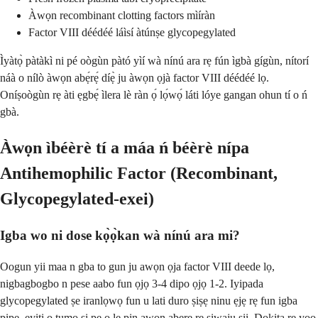
Àwọn recombinant clotting factors mìíràn
Factor VIII déédéé láìsí àtúnṣe glycopegylated
Ìyàtọ̀ pàtàkì ni pé oògùn pàtó yìí wà nínú ara rẹ fún ìgbà gígùn, nítorí
náà o nílò àwọn abẹ́rẹ́ díẹ̀ ju àwọn ọjà factor VIII déédéé lọ.
Oníṣoògùn rẹ àti ẹgbẹ́ ìlera lè ràn ọ́ lọ́wọ́ láti lóye gangan ohun tí o ń
gbà.
Àwọn ìbéèrè tí a máa ń béèrè nípa
Antihemophilic Factor (Recombinant,
Glycopegylated-exei)
Igba wo ni dose kọ̀ọ̀kan wà nínú ara mi?
Oogun yii maa n gba to gun ju awọn ọja factor VIII deede lọ,
nigbagbogbo n pese aabo fun ọjọ 3-4 dipo ọjọ 1-2. Iyipada
glycopegylated ṣe iranlọwọ fun u lati duro ṣiṣẹ ninu ẹjẹ rẹ fun igba
pipẹ, eyiti o tumọ si pe o le pin awọn abẹrẹ rẹ siwaju sii. Dokita rẹ yoo