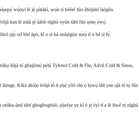
ṣepọ̀ wọ̀nyí lè jẹ́ pàtàkì, wọ́n sì béèrè fún àbójútó ìṣègùn.
 èròjà kan lè máà jẹ́ ààbò nígbà oyún tàbí fún ọmọ ọ̀wọ́.
ọ́ orí lórí àpò, kí o sì bá oníṣègùn sọ̀rọ̀ tí o bá ṣì fẹ́.
 orúkọ ìtàjà tó gbajúmọ̀ pẹ̀lú Tylenol Cold & Flu, Advil Cold & Sinus,
árugẹ. Kíkà àkójọ èròjà tó ń ṣiṣẹ́ yóò ràn ọ́ lọ́wọ́ láti yan ọjà tó tọ́ fún
úkọ-àmì tàbí gbogbogbòò, ṣíṣeéṣe yẹ kí ó jẹ́ èyí tí a lè fiwé rẹ̀ nígbà