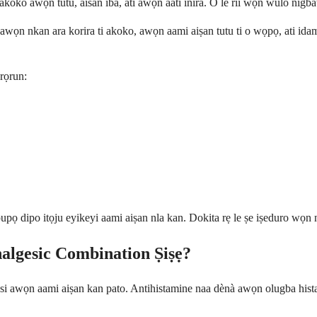
 awọn tutu, aisan iba, ati awọn aati inira. O le rii wọn wulo nigbati o
wọn nkan ara korira ti akoko, awọn aami aiṣan tutu ti o wọpọ, ati ida
rọrun:
pọ dipo itọju eyikeyi aami aiṣan nla kan. Dokita rẹ le ṣe iṣeduro wọn 
algesic Combination Ṣiṣẹ?
i awọn aami aiṣan kan pato. Antihistamine naa dènà awọn olugba histamin