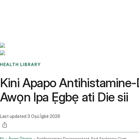
Benchmarks
Stories
FAQ
Sign up / Log in
HEALTH LIBRARY
Kini Apapo Antihistamine-D
Awọn Ipa Ẹgbẹ ati Die sii
Last updated
3 Oṣù Ìgbé 2026
Ilé
Àwọn Òògùn
Antihistamine Decongestant And Analgesic Combination Oral Route