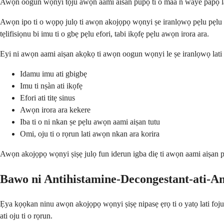
Awọn oogun wọnyi tọju awọn aami aisan pupọ ti o maa n waye papọ lakoko
Awọn ipo ti o wọpọ julọ ti awọn akojọpọ wọnyi ṣe iranlọwọ pẹlu pẹlu a
tẹlifisiọnu bi imu ti o gbẹ pẹlu efori, tabi ikọfẹ pẹlu awọn irora ara.
Eyi ni awọn aami aiṣan akọkọ ti awọn oogun wọnyi le ṣe iranlọwọ lati 
Idamu imu ati gbigbẹ
Imu ti nṣàn ati ikọfẹ
Efori ati titẹ sinus
Awọn irora ara kekere
Iba ti o ni nkan ṣe pẹlu awọn aami aiṣan tutu
Omi, oju ti o rọrun lati awọn nkan ara korira
Awọn akojọpọ wọnyi ṣiṣẹ julọ fun iderun igba diẹ ti awọn aami aiṣan pu
Bawo ni Antihistamine-Decongestant-ati-An
Ẹya kọọkan ninu awọn akojọpọ wọnyi ṣiṣẹ nipasẹ ẹrọ ti o yatọ lati fojus
ati oju ti o rọrun.