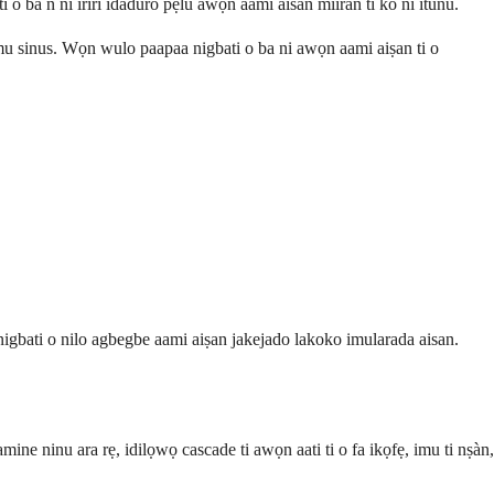
 ba n ni iriri idaduro pẹlu awọn aami aisan miiran ti ko ni itunu.
mu sinus. Wọn wulo paapaa nigbati o ba ni awọn aami aiṣan ti o
nigbati o nilo agbegbe aami aiṣan jakejado lakoko imularada aisan.
e ninu ara rẹ, idilọwọ cascade ti awọn aati ti o fa ikọfẹ, imu ti nṣàn,