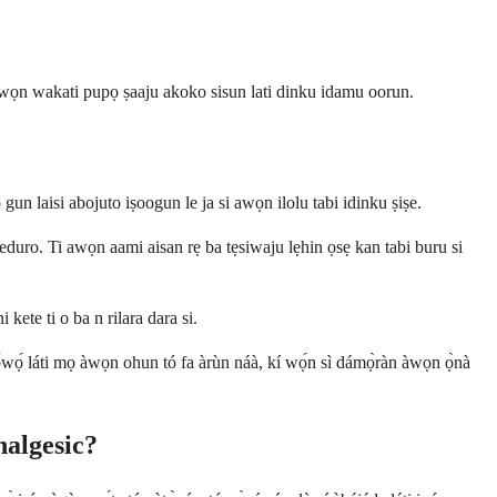
 awọn wakati pupọ ṣaaju akoko sisun lati dinku idamu oorun.
 laisi abojuto iṣoogun le ja si awọn ilolu tabi idinku ṣiṣe.
ṣeduro. Ti awọn aami aisan rẹ ba tẹsiwaju lẹhin ọsẹ kan tabi buru si
kete ti o ba n rilara dara si.
lọ́wọ́ láti mọ àwọn ohun tó fa àrùn náà, kí wọ́n sì dámọ̀ràn àwọn ọ̀nà
nalgesic?