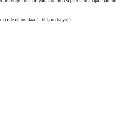
̀ irú oògùn mẹ́ta tó yàtọ̀ síra túmọ̀ sí pé o lè ní àbájáde láti inú
sùn kí o lè dáhùn dáadáa bí ìṣòro bá yọjú.