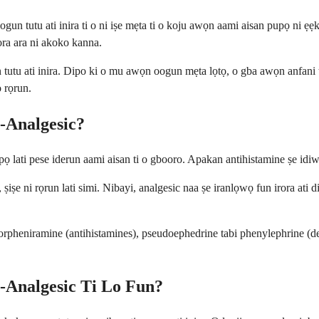
un tutu ati inira ti o ni iṣe mẹta ti o koju awọn aami aisan pupọ ni 
rora ara ni akoko kanna.
tu ati inira. Dipo ki o mu awọn oogun mẹta lọtọ, o gba awọn anfani ti a
o rọrun.
-Analgesic?
lati pese iderun aami aisan ti o gbooro. Apakan antihistamine ṣe idiwọ h
ṣe ni rọrun lati simi. Nibayi, analgesic naa ṣe iranlọwọ fun irora ati d
rpheniramine (antihistamines), pseudoephedrine tabi phenylephrine (de
-Analgesic Ti Lo Fun?