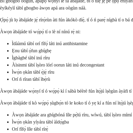
Bí gbogbo oògùn, àpapọ̀ wọ̀nyí lè fa àbájáde, bí ó tilẹ̀ jẹ́ pé ọ̀pọ̀ ènìyàn
èyíkéyìí tàbí gbogbo àwọn apá ara oògùn náà.
Ọ̀pọ̀ jù lọ àbájáde jẹ́ rírọ̀rùn àti fún àkókò díẹ̀, tí ó ń parẹ́ nígbà tí 
Àwọn àbájáde tó wọ́pọ̀ tí o lè ní nínú rẹ̀ ni:
Ìdààmú tàbí orí fífọ́ láti inú antihistamine
Ẹnu tàbí ọ̀fun gbígbẹ
Ìgbàgbé tàbí inú ríru
Àìsinmi tàbí ìṣòro lórí oorun láti inú decongestant
Ìwọ̀n ọkàn tàbí ẹ̀jẹ̀ ríru
Orí ń ríran tàbí ìbẹ̀rù
Àwọn àbájáde wọ̀nyí tí ó wọ́pọ̀ kì í sábà béèrè fún ìtọ́jú ìṣègùn àyàfi tí w
Àwọn àbájáde tí kò wọ́pọ̀ ṣùgbọ́n tó le koko tí ó yẹ kí a fún ní ìtọ́jú ìṣè
Àwọn àbájáde ara gbígbóná líle pẹ̀lú ríru, wíwú, tàbí ìṣòro mímí
Ìwọ̀n ọkàn yíyára tàbí àìdọ́gba
Orí fífọ́ líle tàbí rírẹ̀