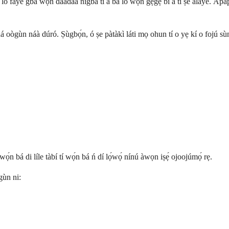
 ló fàyè gbà wọ́n dáadáa nígbà tí a bá lò wọ́n gẹ́gẹ́ bí a ti ṣe àlàyé. Àpapọ
o bá dá oògùn náà dúró. Ṣùgbọ́n, ó ṣe pàtàkì láti mọ ohun tí o yẹ kí o fojú 
ọ́n bá di líle tàbí tí wọ́n bá ń dí lọ́wọ́ nínú àwọn iṣẹ́ ojoojúmọ́ rẹ.
gùn ni: