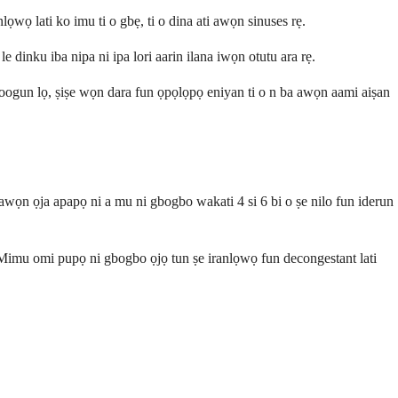
ọwọ lati ko imu ti o gbẹ, ti o dina ati awọn sinuses rẹ.
e dinku iba nipa ni ipa lori aarin ilana iwọn otutu ara rẹ.
ogun lọ, ṣiṣe wọn dara fun ọpọlọpọ eniyan ti o n ba awọn aami aiṣan
 awọn ọja apapọ ni a mu ni gbogbo wakati 4 si 6 bi o ṣe nilo fun iderun
. Mimu omi pupọ ni gbogbo ọjọ tun ṣe iranlọwọ fun decongestant lati