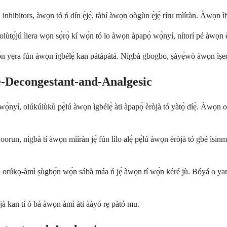
hibitors, àwọn tó ń dín ẹ̀jẹ̀, tàbí àwọn oògùn ẹ̀jẹ̀ ríru mìíràn. Àwọn ìbá
lùtọ́jú ìlera wọn sọ̀rọ̀ kí wọ́n tó lo àwọn àpapọ̀ wọ̀nyí, nítorí pé àwọn
yẹra fún àwọn ìgbélẹ̀ kan pátápátá. Nígbà gbogbo, ṣàyẹ̀wò àwọn ìṣedúró ọj
e-Decongestant-and-Analgesic
ọ̀nyí, olúkúlùkù pẹ̀lú àwọn ìgbélẹ̀ àti àpapọ̀ èròjà tó yàtọ̀ díẹ̀. Àwọn
run, nígbà tí àwọn mìíràn jẹ́ fún lílo alẹ́ pẹ̀lú àwọn èròjà tó gbé ìsinmi l
úkọ-àmì ṣùgbọ́n wọ́n sábà máa ń jẹ́ àwọn tí wọ́n kéré jù. Bóyá o yan or
í ọjà kan tí ó bá àwọn àmì àti ààyò rẹ pàtó mu.