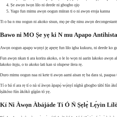
Ṣe awọn iwọn lilo ni deede ni gbogbo ọjọ
Yago fun mimu awọn oogun miiran ti o ni awọn eroja kanna
Ti o ba n mu oogun ni akoko sisun, mọ pe diẹ ninu awọn decongestants l
Bawo ni MO Ṣe yẹ ki N mu Apapo Antihista
Awọn oogun apapọ wọnyi jẹ apẹrẹ fun lilo igba kukuru, ni deede ko gun 
Fun awọn nkan ti ara korira akoko, o le lo wọn ni aarin lakoko awọn akok
lakoko itọju, o to akoko lati kan si olupese ilera rẹ.
Duro mimu oogun naa ni kete ti awọn aami aisan rẹ ba dara si, paapaa ti o
Tí o bá rí ara rẹ tí o nà sí àwọn àpapọ̀ wọ̀nyí nígbà gbogbo tàbí fún àkó
ìṣàkóso fún àkókò gígùn tó yẹ.
Kí Ni Àwọn Àbájáde Tí Ó Ń Ṣẹlẹ̀ Lẹ́yìn Lí