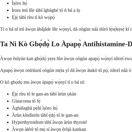
Ìṣòro ìtọ̀
Ìrora inú líle tàbí ìgbàgbé tó ń bá a lọ
Ẹ̀jẹ̀ tàbí ríru tí kò wọ́pọ̀
Tí o bá ní irú àwọn àbájáde líle wọ̀nyí, dá oògùn náà dúró lẹ́sẹ̀kẹsẹ̀ kí o
Ta Ni Kò Gbọ́dọ̀ Lo Àpapọ̀ Antihistamine-
Àwọn ènìyàn kan gbọ́dọ̀ yẹra fún àwọn oògùn apapọ̀ wọ̀nyí nítorí ewu àw
Apapọ̀ àwọn onírúurú oògùn mẹ́ta yí dá àwọn àtakò tó pọ̀, nítorí náà ó 
O kò gbọ́dọ̀ mu àwọn àpapọ̀ wọ̀nyí tí o bá ní:
Ẹ̀jẹ̀ ríru tó le gan-an tàbí àrùn ọkàn
Glaucoma tó fẹ̀
Àgbàlagbà pẹ̀lú ìṣòro ìtọ̀
Àrùn kíndìnrín tàbí ẹ̀dọ̀ tó le gan-an
Hyperthyroidism tàbí àwọn àrùn thyroid
Àwọn àlérè tó mọ̀ sí àwọn èròjà kankan