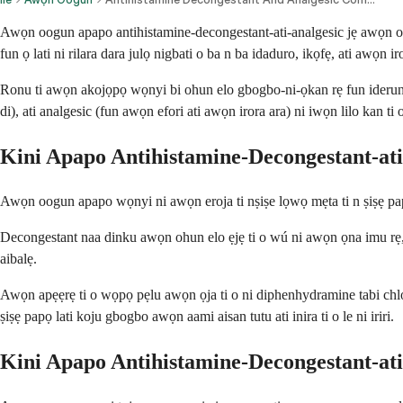
Awọn oogun apapo antihistamine-decongestant-ati-analgesic jẹ awọn oog
fun ọ lati ni rilara dara julọ nigbati o ba n ba idaduro, ikọfẹ, ati awọn i
Ronu ti awọn akojọpọ wọnyi bi ohun elo gbogbo-ni-ọkan rẹ fun iderun tu
di), ati analgesic (fun awọn efori ati awọn irora ara) ni iwọn lilo kan ti 
Kini Apapo Antihistamine-Decongestant-ati
Awọn oogun apapo wọnyi ni awọn eroja ti nṣiṣe lọwọ mẹta ti n ṣiṣẹ papọ 
Decongestant naa dinku awọn ohun elo ẹjẹ ti o wú ni awọn ọna imu rẹ, ṣi
aibalẹ.
Awọn apẹẹrẹ ti o wọpọ pẹlu awọn ọja ti o ni diphenhydramine tabi chlo
ṣiṣẹ papọ lati koju gbogbo awọn aami aisan tutu ati inira ti o le ni iriri.
Kini Apapo Antihistamine-Decongestant-ati