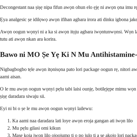
Decongestant naa ṣiṣẹ nipa fifun awọn ohun elo ẹjẹ ni awọn ọna imu rẹ, i
Ẹya analgesic ṣe idilọwọ awọn ifihan agbara irora ati dinku igbona jakejad
Awọn oogun wọnyi ni a ka si awọn itọju agbara iwọntunwọnsi. Wọn lag
tutu ati awọn nkan ara korira.
Bawo ni MO Ṣe Yẹ Ki N Mu Antihistamine-
Nigbagbogbo tẹle awọn itọnisọna pato lori package oogun rẹ, nitori awọn
aami aisan.
O le mu awọn oogun wọnyi pẹlu tabi laisi ounjẹ, botilẹjẹpe mimu wọn p
ṣiṣẹ daradara siwaju sii.
Eyi ni bi o ṣe le mu awọn oogun wọnyi lailewu:
Ka aami naa daradara lati loye awọn eroja gangan ati iwọn lilo
Mu pẹlu gilasi omi kikun
Maṣe kọja iwọn lilo ojoojumọ ti o pọ julọ ti a ṣe akojọ lori pack