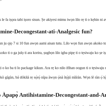
e fa iṣọra tabi iṣoro sisun. Ṣe akiyesi mimu iwọn lilo rẹ ti o kẹhin ni
mine-Decongestant-ati-Analgesic fun?
ju ọjọ 7 si 10 fun awọn aami aisan tutu. Lilo wọn fun awọn akoko to gun
o ti o ga julọ ti ara korira, ṣugbọn lilo igba pipẹ ti o tẹsiwaju ko ṣe i
 ko ba ti lo package kikun. Ara rẹ ko nilo ifihan oogun ti o tẹsiwaju ni 
kò gígùn, bá dókítà rẹ sọ̀rọ̀ nípa àwọn ọ̀nà ìtọ́jú mìíràn. Wọn lè ràn ọ́ 
lò Àpapọ̀ Antihistamine-Decongestant-and-A