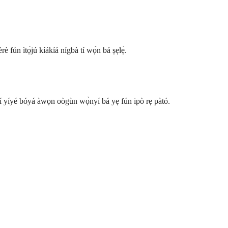
 fún ìtọ́jú kíákíá nígbà tí wọ́n bá ṣẹlẹ̀.
órí yíyé bóyá àwọn oògùn wọ̀nyí bá yẹ fún ipò rẹ pàtó.