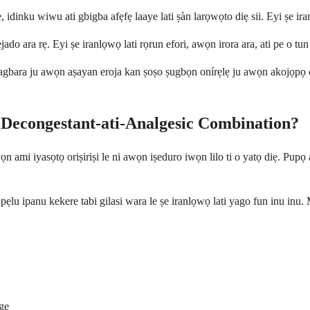
dinku wiwu ati gbigba afẹfẹ laaye lati ṣàn larọwọto diẹ sii. Eyi ṣe iranl
o ara rẹ. Eyi ṣe iranlọwọ lati rọrun efori, awọn irora ara, ati pe o tun l
bara ju awọn aṣayan eroja kan ṣoṣo ṣugbọn onírẹlẹ ju awọn akojọpọ o
Decongestant-ati-Analgesic Combination?
 ami iyasọtọ oriṣiriṣi le ni awọn iṣeduro iwọn lilo ti o yatọ diẹ. Pupọ
ẹlu ipanu kekere tabi gilasi wara le ṣe iranlọwọ lati yago fun inu inu
age