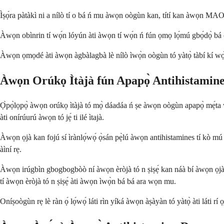
Ìṣọ́ra pàtàkì ni a nílò tí o bá ń mu àwọn oògùn kan, títí kan àwọn MAO in
Àwọn obìnrin tí wọ́n lóyún àti àwọn tí wọ́n ń fún ọmọ lọ́mú gbọ́dọ̀ bá o
Àwọn ọmọdé àti àwọn àgbàlagbà lè nílò ìwọ̀n oògùn tó yàtọ̀ tàbí kí wọ́n 
Àwọn Orúkọ Ìtàjà fún Apapọ̀ Antihistamin
Ọ̀pọ̀lọpọ̀ àwọn orúkọ ìtàjà tó mọ̀ dáadáa ń ṣe àwọn oògùn apapọ̀ mẹ́ta w
àti onírúurú àwọn tó jẹ́ ti ilé ìtajà.
Àwọn ọjà kan fojú sí ìrànlọ́wọ́ ọ̀sán pẹ̀lú àwọn antihistamines tí kò mú oo
àìní rẹ.
Àwọn irúgbìn gbogbogbòò ní àwọn èròjà tó n ṣiṣẹ́ kan náà bí àwọn ọjà or
tí àwọn èròjà tó n ṣiṣẹ́ àti àwọn ìwọ̀n bá bá ara wọn mu.
Oníṣoògùn rẹ lè ràn ọ́ lọ́wọ́ láti rìn yíká àwọn àṣàyàn tó yàtọ̀ àti láti r