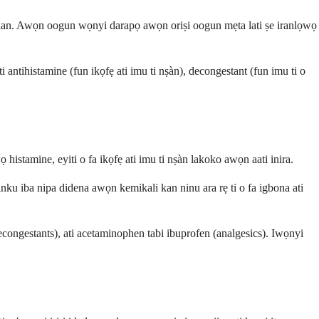
ẹẹkan. Awọn oogun wọnyi darapọ awọn oriṣi oogun mẹta lati ṣe iranlọwọ
ntihistamine (fun ikọfẹ ati imu ti nṣàn), decongestant (fun imu ti o
istamine, eyiti o fa ikọfẹ ati imu ti nṣàn lakoko awọn aati inira.
inku iba nipa didena awọn kemikali kan ninu ara rẹ ti o fa igbona ati
congestants), ati acetaminophen tabi ibuprofen (analgesics). Iwọnyi