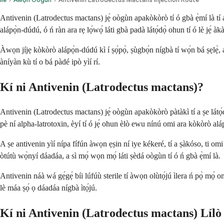
Antivenin (Latrodectus mactans) jẹ́ oògùn apakòkòrò tí ó gbà ẹ̀mí là tí a
alápọ̀n-dúdú, ó ń ràn ara rẹ lọ́wọ́ láti gbà padà látọ́dọ̀ ohun tí ó lè jẹ́ àk
Àwọn jíjẹ kòkòrò alápọ̀n-dúdú kì í ṣọ́pọ̀, ṣùgbọ́n nígbà tí wọ́n bá ṣẹlẹ̀, anti
àníyàn kù tí o bá pàdé ipò yìí rí.
Kí ni Antivenin (Latrodectus mactans)?
Antivenin (Latrodectus mactans) jẹ́ oògùn apakòkòrò pàtàkì tí a ṣe látọ́dọ
pè ní alpha-latrotoxin, èyí tí ó jẹ́ ohun èlò ewu nínú omi ara kòkòrò alá
A ṣe antivenin yìí nípa fífún àwọn ẹṣin ní iye kékeré, tí a ṣàkóso, ti 
òtútù wọ̀nyí dáadáa, a sì mọ́ wọn mọ́ láti ṣèdá oògùn tí ó ń gbà ẹ̀mí là.
Antivenin náà wá gẹ́gẹ́ bíi lúfúù sterile tí àwọn olùtọ́jú ìlera ń pọ̀ mọ́ 
lè máa ṣọ́ ọ dáadáa nígbà ìtọ́jú.
Kí ni Antivenin (Latrodectus mactans) Líl