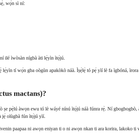
̀, wọ́n sì ní:
 ilé ìwòsàn nígbà àti lẹ́yìn ìtọ́jú.
́yìn tí wọ́n gba oògùn apakòkò náà. Ìṣẹ̀lẹ̀ tó pẹ́ yìí lè fa ìgbóná, ìrora n
ctus mactans)?
ò ṣe pẹ̀lú àwọn ewu tó lè wáyé nínú ìtọ́jú náà fúnra rẹ̀. Ní gbogbogbò, 
jẹ́ olùgbà fún ìtọ́jú yìí.
ivenin paapaa ni awọn eniyan ti o ni awọn nkan ti ara korira, lakoko ti 