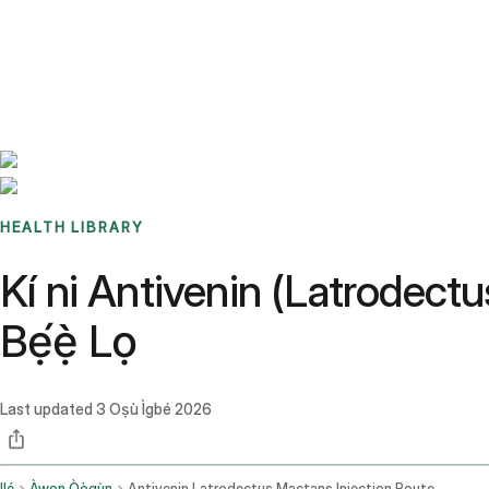
Benchmarks
Stories
FAQ
Sign up / Log in
HEALTH LIBRARY
Kí ni Antivenin (Latrodectu
Bẹ́ẹ̀ Lọ
Last updated
3 Oṣù Ìgbé 2026
Ilé
Àwọn Òògùn
Antivenin Latrodectus Mactans Injection Route