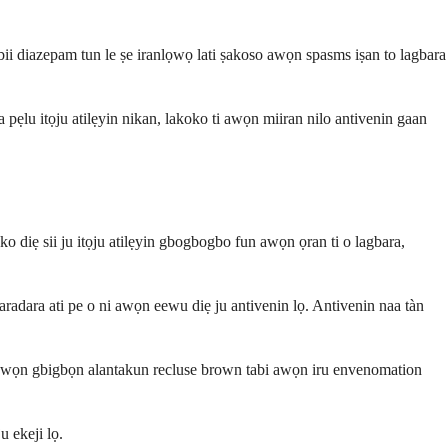
ii diazepam tun le ṣe iranlọwọ lati ṣakoso awọn spasms iṣan to lagbara
 pẹlu itọju atilẹyin nikan, lakoko ti awọn miiran nilo antivenin gaan
ko diẹ sii ju itọju atilẹyin gbogbogbo fun awọn ọran ti o lagbara,
radara ati pe o ni awọn eewu diẹ ju antivenin lọ. Antivenin naa tàn
u awọn gbigbọn alantakun recluse brown tabi awọn iru envenomation
u ekeji lọ.