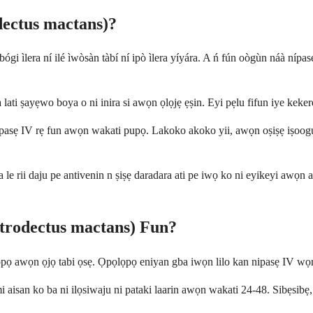
dectus mactans)?
i ìlera ní ilé ìwòsàn tàbí ní ipò ìlera yíyára. A ń fún oògùn náà nípasẹ̀ ìlà 
ti ṣayẹwo boya o ni inira si awọn ọlọjẹ ẹṣin. Eyi pẹlu fifun iye kekere 
a nipasẹ IV rẹ fun awọn wakati pupọ. Lakoko akoko yii, awọn oṣiṣẹ iṣoog
 le rii daju pe antivenin n ṣiṣẹ daradara ati pe iwọ ko ni eyikeyi awọn aa
trodectus mactans) Fun?
lọpọ awọn ọjọ tabi ọsẹ. Ọpọlọpọ eniyan gba iwọn lilo kan nipasẹ IV wọn
i aisan ko ba ni ilọsiwaju ni pataki laarin awọn wakati 24-48. Sibẹsibẹ, 