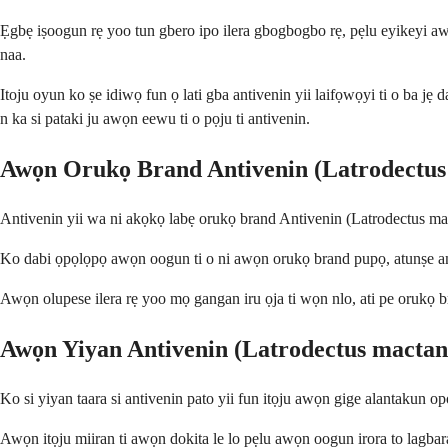
Ẹgbẹ iṣoogun rẹ yoo tun gbero ipo ilera gbogbogbo rẹ, pẹlu eyikeyi awọn 
naa.
Itoju oyun ko ṣe idiwọ fun ọ lati gba antivenin yii laifọwọyi ti o ba 
n ka si pataki ju awọn eewu ti o pọju ti antivenin.
Awọn Orukọ Brand Antivenin (Latrodectus
Antivenin yii wa ni akọkọ labẹ orukọ brand Antivenin (Latrodectus mact
Ko dabi ọpọlọpọ awọn oogun ti o ni awọn orukọ brand pupọ, atunṣe amọja 
Awọn olupese ilera rẹ yoo mọ gangan iru ọja ti wọn nlo, ati pe orukọ bran
Awọn Yiyan Antivenin (Latrodectus mactan
Ko si yiyan taara si antivenin pato yii fun itọju awọn gige alantakun op
Awọn itọju miiran ti awọn dokita le lo pẹlu awọn oogun irora to lagbara