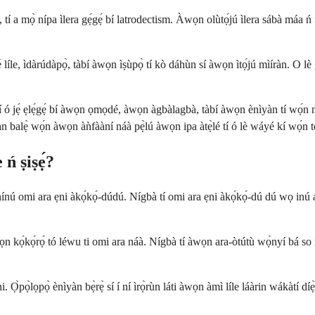
 tí a mọ̀ nípa ìlera gẹ́gẹ́ bí latrodectism. Àwọn olùtọ́jú ìlera sábà máa ń f
̀ líle, ìdàrúdàpọ̀, tàbí àwọn ìṣùpọ̀ tí kò dáhùn sí àwọn ìtọ́jú mìíràn. O lè
tí ó jẹ́ ẹlẹ́gẹ́ bí àwọn ọmọdé, àwọn àgbàlagbà, tàbí àwọn ènìyàn tí wọ́
 balẹ̀ wọ́n àwọn àǹfààní náà pẹ̀lú àwọn ipa àtẹ̀lé tí ó lè wáyé kí wọ́n tó 
ń ṣiṣẹ́?
ró nínú omi ara ẹni àkọ́kọ́-dúdú. Nígbà tí omi ara ẹni àkọ́kọ́-dú dú wọ inú 
wọn kọ́kọ́rọ́ tó léwu ti omi ara náà. Nígbà tí àwọn ara-òtútù wọ̀nyí bá so
 Ọ̀pọ̀lọpọ̀ ènìyàn bẹ̀rẹ̀ sí í ní ìrọ̀rùn láti àwọn àmì líle láàrin wákàtí díẹ̀ l