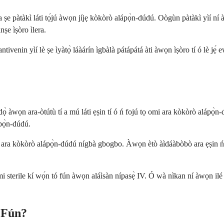
 ṣe pàtàkì láti tọ́jú àwọn jíjẹ kòkòrò alápọ̀n-dúdú. Oògùn pàtàkì yìí ní 
ànṣe ìṣòro ìlera.
venin yìí lè ṣe ìyàtọ̀ láàárín ìgbàlà pátápátá àti àwọn ìṣòro tí ó lè jẹ́ ewu. Ì
̀ àwọn ara-òtútù tí a mú láti ẹṣin tí ó ń fojú tọ omi ara kòkòrò alápọ̀n-d
pọ̀n-dúdú.
omi ara kòkòrò alápọ̀n-dúdú nígbà gbogbo. Àwọn ètò àìdáàbòbò ara ẹṣin ń
omi sterile kí wọ́n tó fún àwọn aláìsàn nípasẹ̀ IV. Ó wà nìkan ní àwọn ilé 
ò Fún?