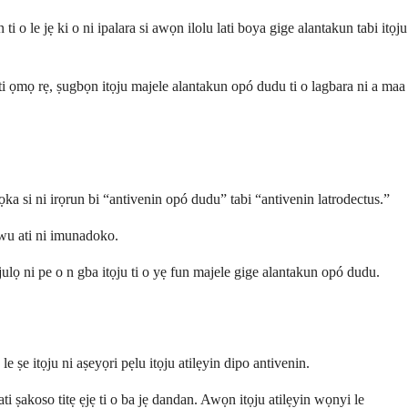
 le jẹ ki o ni ipalara si awọn ilolu lati boya gige alantakun tabi itọju
ti ọmọ rẹ, ṣugbọn itọju majele alantakun opó dudu ti o lagbara ni a maa
a si ni irọrun bi “antivenin opó dudu” tabi “antivenin latrodectus.”
ewu ati ni imunadoko.
julọ ni pe o n gba itọju ti o yẹ fun majele gige alantakun opó dudu.
 ṣe itọju ni aṣeyọri pẹlu itọju atilẹyin dipo antivenin.
 ṣakoso titẹ ẹjẹ ti o ba jẹ dandan. Awọn itọju atilẹyin wọnyi le