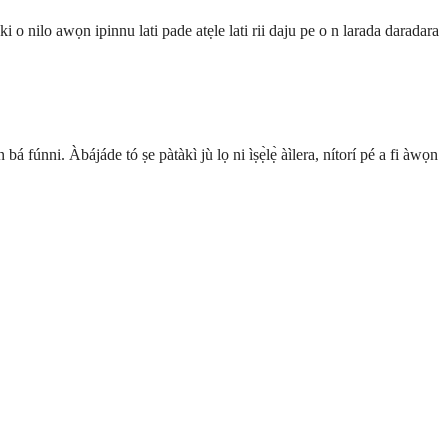
i o nilo awọn ipinnu lati pade atẹle lati rii daju pe o n larada daradara
 fúnni. Àbájáde tó ṣe pàtàkì jù lọ ni ìṣẹ̀lẹ̀ àìlera, nítorí pé a fi àwọn