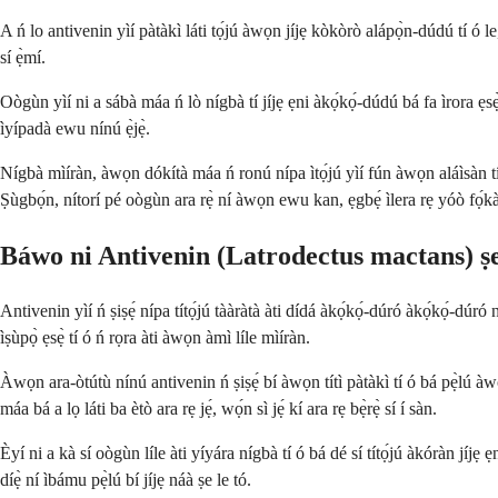
A ń lo antivenin yìí pàtàkì láti tọ́jú àwọn jíjẹ kòkòrò alápọ̀n-dúdú tí ó le,
sí ẹ̀mí.
Oògùn yìí ni a sábà máa ń lò nígbà tí jíjẹ ẹni àkọ́kọ́-dúdú bá fa ìrora ẹsẹ
ìyípadà ewu nínú ẹ̀jẹ̀.
Nígbà mìíràn, àwọn dókítà máa ń ronú nípa ìtọ́jú yìí fún àwọn aláìsàn 
Ṣùgbọ́n, nítorí pé oògùn ara rẹ̀ ní àwọn ewu kan, ẹgbẹ́ ìlera rẹ yóò fọ́kàn
Báwo ni Antivenin (Latrodectus mactans) ṣe 
Antivenin yìí ń ṣiṣẹ́ nípa títọ́jú tààràtà àti dídá àkọ́kọ́-dúró àkọ́kọ́-dú
ìṣùpọ̀ ẹsẹ̀ tí ó ń rọra àti àwọn àmì líle mìíràn.
Àwọn ara-òtútù nínú antivenin ń ṣiṣẹ́ bí àwọn títì pàtàkì tí ó bá pẹ̀lú à
máa bá a lọ láti ba ètò ara rẹ jẹ́, wọ́n sì jẹ́ kí ara rẹ bẹ̀rẹ̀ sí í sàn.
Èyí ni a kà sí oògùn líle àti yíyára nígbà tí ó bá dé sí títọ́jú àkóràn jíjẹ ẹni.
díẹ̀ ní ìbámu pẹ̀lú bí jíjẹ náà ṣe le tó.