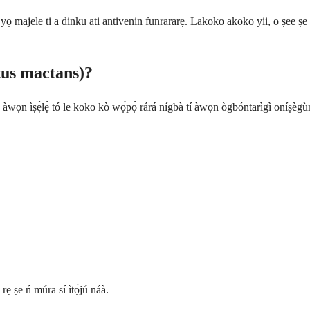
yọ majele ti a dinku ati antivenin funrararẹ. Lakoko akoko yii, o ṣee ṣe k
tus mactans)?
wọn ìṣẹ̀lẹ̀ tó le koko kò wọ́pọ̀ rárá nígbà tí àwọn ògbóntarìgì oníṣègùn bá
rẹ ṣe ń múra sí ìtọ́jú náà.