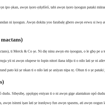
ipo ọkan, awọn iṣoro ẹdọfóró, tabi awọn iṣoro iṣoogun pataki miiran ti o
jẹ dandan ni iṣoogun. Awọn dokita yoo farabalẹ gbero awọn eewu si iwọ a
 mactans)
ans), ti Merck & Co ṣe. Ni diẹ ninu awọn eto iṣoogun, o le gbọ pe a tọk
yii ni awọn olupese to lopin nitori ilana idiju ti o nilo lati ṣe ni ail
d pato kii ṣe nkan ti o nilo lati ṣe aniyan nipa rẹ. Ohun ti o ṣe pataki 
s)
ó dudu. Sibẹsibẹ, ọpọlọpọ eniyan ti o ni awọn gige alantakun opó dudu le
, awọn isinmi iṣan lati ṣe iranlọwọ fun awọn spasms, ati awọn oogun lati