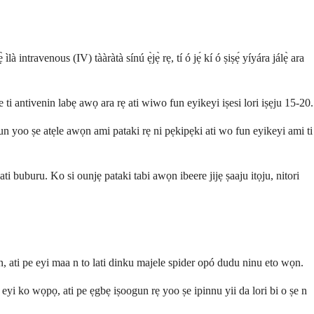
intravenous (IV) tààràtà sínú ẹ̀jẹ̀ rẹ, tí ó jẹ́ kí ó ṣiṣẹ́ yíyára jálẹ̀ ara
ti antivenin labẹ awọ ara rẹ ati wiwo fun eyikeyi iṣesi lori iṣẹju 15-20.
un yoo ṣe atẹle awọn ami pataki rẹ ni pẹkipẹki ati wo fun eyikeyi ami ti
ti buburu. Ko si ounjẹ pataki tabi awọn ibeere jijẹ ṣaaju itọju, nitori
, ati pe eyi maa n to lati dinku majele spider opó dudu ninu eto wọn.
eyi ko wọpọ, ati pe ẹgbẹ iṣoogun rẹ yoo ṣe ipinnu yii da lori bi o ṣe n