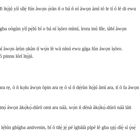
i ìtọ́jú yìí sílẹ̀ fún àwọn ọ̀ràn tí o bá ń ní àwọn àmì tó le tí ó lè di ewu
 gba oògùn yìí pẹ̀lú bí o bá ní ìṣòro mímí, ìrora inú líle, tàbí àwọn
n ní àwọn àrùn ọkàn tí wọ́n lè wà nínú ewu gíga fún àwọn ìṣòro.
pinnu lórí ìtọ́jú.
ara rẹ, ó ń kọlu àwọn òpin ara rẹ ó sì ń dẹ́rùn ìtọ́jú àmì ara, tí ó fa àwọn
 mọ́ àwọn àkọ́kọ́-dúró omi ara náà, wọ́n ń dènà àkọ́kọ́-dúró náà láti
ẹ́hìn gbígba antivenin, bí ó tilẹ̀ jẹ́ pé ìgbàlà pípé lè gba ọjọ́ díẹ̀ sí ọ̀sẹ̀