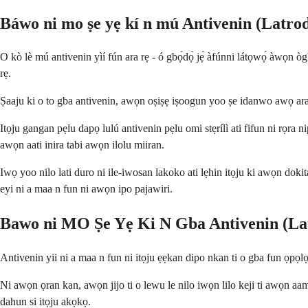
Báwo ni mo ṣe yẹ kí n mú Antivenin (Latro
O kò lè mú antivenin yìí fún ara rẹ - ó gbọ́dọ̀ jẹ́ àfúnni látọwọ́ àwọn ògbóg
rẹ.
Ṣaaju ki o to gba antivenin, awọn oṣiṣẹ iṣoogun yoo ṣe idanwo awọ ara la
Itọju gangan pẹlu dapọ lulú antivenin pẹlu omi stẹrílì ati fifun ni rọr
awọn aati inira tabi awọn ilolu miiran.
Iwọ yoo nilo lati duro ni ile-iwosan lakoko ati lẹhin itọju ki awọn dokita
eyi ni a maa n fun ni awọn ipo pajawiri.
Bawo ni MO Ṣe Yẹ Ki N Gba Antivenin (La
Antivenin yii ni a maa n fun ni itọju ẹẹkan dipo nkan ti o gba fun ọpọ
Ni awọn ọran kan, awọn jijo ti o lewu le nilo iwọn lilo keji ti awọn aam
dahun si itọju akọkọ.