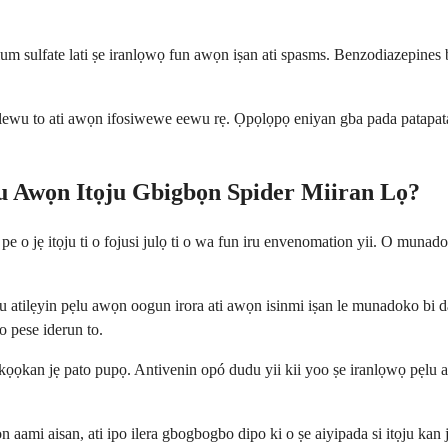
m sulfate lati ṣe iranlọwọ fun awọn iṣan ati spasms. Benzodiazepines b
 ṣe lewu to ati awọn ifosiwewe eewu rẹ. Ọpọlọpọ eniyan gba pada patapata
Ju Awọn Itọju Gbigbọn Spider Miiran Lọ?
e o jẹ itọju ti o fojusi julọ ti o wa fun iru envenomation yii. O munado
 atilẹyin pẹlu awọn oogun irora ati awọn isinmi iṣan le munadoko bi da
o pese iderun to.
 kọọkan jẹ pato pupọ. Antivenin opó dudu yii kii yoo ṣe iranlọwọ pẹl
n aami aisan, ati ipo ilera gbogbogbo dipo ki o ṣe aiyipada si itọju kan j