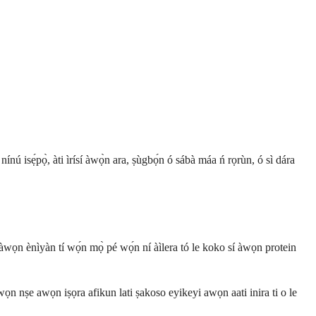
ínú isẹ́pọ̀, àti ìrísí àwọ̀n ara, ṣùgbọ́n ó sábà máa ń rọrùn, ó sì dára
àwọn ènìyàn tí wọ́n mọ̀ pé wọ́n ní àìlera tó le koko sí àwọn protein
wọn nṣe awọn iṣọra afikun lati ṣakoso eyikeyi awọn aati inira ti o le