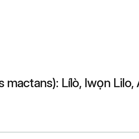
s mactans): Lílò, Iwọn Lilo,