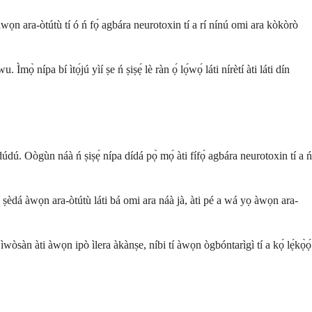
àwọn ara-òtútù tí ó ń fọ́ agbára neurotoxin tí a rí nínú omi ara kòkòrò
mọ̀ nípa bí ìtọ́jú yìí ṣe ń ṣiṣẹ́ lè ràn ọ́ lọ́wọ́ láti nírètí àti láti dín
údú. Oògùn náà ń ṣiṣẹ́ nípa dídá pọ̀ mọ́ àti fífọ́ agbára neurotoxin tí a ń
 ṣèdá àwọn ara-òtútù láti bá omi ara náà jà, àti pé a wá yọ àwọn ara-
ìwòsàn àti àwọn ipò ìlera àkànṣe, níbi tí àwọn ògbóntarìgì tí a kọ́ lẹ́kọ̀ọ́