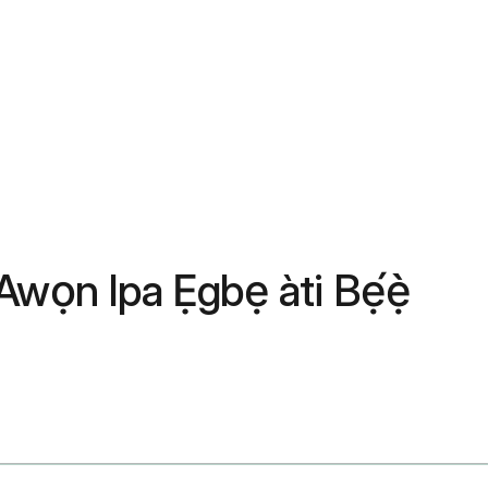
 Awọn Ipa Ẹgbẹ àti Bẹ́ẹ̀