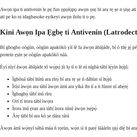
Awọn ipa ti antivenin le pẹ fun ọpọlọpọ awọn ọsẹ bi ara rẹ ṣe n ṣiṣẹ ati 
ati pe ko ni idagbasoke eyikeyi awọn ilolu ti o pẹ.
Kini Awọn Ipa Ẹgbẹ ti Antivenin (Latrodec
Bí gbogbo oògùn, oògùn apakòkò yìí lè fa àwọn àbájáde, bí ó tilẹ̀ jẹ́ pé à
protein ẹṣin ṣe oògùn apakòkò náà.
Èyí nìyí àwọn àbájáde tó wọ́pọ̀ jù lọ tí o lè ní nígbà tàbí lẹ́yìn ìtọ́jú:
Ìgbóná tàbí ìtútù ara rírọ̀ bí ara rẹ ṣe ń dáhùn sí ìtọ́jú
Ìrísí àwọ̀n ara tàbí àwọn àmì ara yíká ibi tí a ti fúnni ní abẹ́rẹ́
Ìgbagbọ̀ tàbí inú ríru
Orí rí irora tàbí ìwọra
Ìrora inú ẹran ara tàbí ìrora nínú àwọn isẹ́pọ̀
Àrẹ tàbí bí ara kò ṣe dára rárá
Àwọn àmì wọ̀nyí sábà máa ń rọrùn, wọ́n sì ń parẹ́ láàárín ọjọ́ díẹ̀ bí ara 