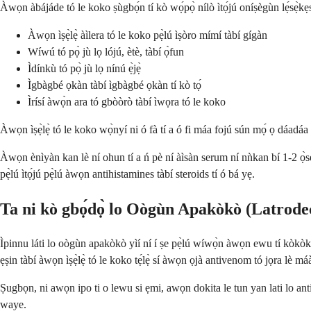
Àwọn àbájáde tó le koko ṣùgbọ́n tí kò wọ́pọ̀ nílò ìtọ́jú oníṣègùn lẹ́sẹ̀kẹsẹ
Àwọn ìṣẹ̀lẹ̀ àìlera tó le koko pẹ̀lú ìṣòro mímí tàbí gígàn
Wíwú tó pọ̀ jù lọ lójú, ètè, tàbí ọ̀fun
Ìdínkù tó pọ̀ jù lọ nínú ẹ̀jẹ̀
Ìgbàgbé ọkàn tàbí ìgbàgbé ọkàn tí kò tọ́
Ìrísí àwọ̀n ara tó gbòòrò tàbí ìwọra tó le koko
Àwọn ìṣẹ̀lẹ̀ tó le koko wọ̀nyí ni ó fà tí a ó fi máa fojú sún mọ́ ọ dáadáa ní
Àwọn ènìyàn kan lè ní ohun tí a ń pè ní àìsàn serum ní nǹkan bí 1-2 ọ̀sẹ̀ lẹ
pẹ̀lú ìtọ́jú pẹ̀lú àwọn antihistamines tàbí steroids tí ó bá yẹ.
Ta ni kò gbọ́dọ̀ lo Oògùn Apakòkò (Latrode
Ìpinnu láti lo oògùn apakòkò yìí ní í ṣe pẹ̀lú wíwọ̀n àwọn ewu tí kòkòk
ẹṣin tàbí àwọn ìṣẹ̀lẹ̀ tó le koko tẹ́lẹ̀ sí àwọn ọjà antivenom tó jọra lè máà 
Ṣugbọn, ni awọn ipo ti o lewu si ẹmi, awọn dokita le tun yan lati lo ant
waye.