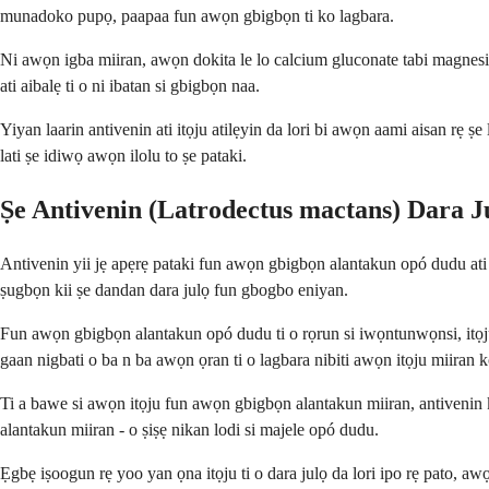
munadoko pupọ, paapaa fun awọn gbigbọn ti ko lagbara.
Ni awọn igba miiran, awọn dokita le lo calcium gluconate tabi magnesiu
ati aibalẹ ti o ni ibatan si gbigbọn naa.
Yiyan laarin antivenin ati itọju atilẹyin da lori bi awọn aami aisan rẹ
lati ṣe idiwọ awọn ilolu to ṣe pataki.
Ṣe Antivenin (Latrodectus mactans) Dara 
Antivenin yii jẹ apẹrẹ pataki fun awọn gbigbọn alantakun opó dudu ati p
ṣugbọn kii ṣe dandan dara julọ fun gbogbo eniyan.
Fun awọn gbigbọn alantakun opó dudu ti o rọrun si iwọntunwọnsi, itọju
gaan nigbati o ba n ba awọn ọran ti o lagbara nibiti awọn itọju miiran k
Ti a bawe si awọn itọju fun awọn gbigbọn alantakun miiran, antivenin
alantakun miiran - o ṣiṣẹ nikan lodi si majele opó dudu.
Ẹgbẹ iṣoogun rẹ yoo yan ọna itọju ti o dara julọ da lori ipo rẹ pato, awọ