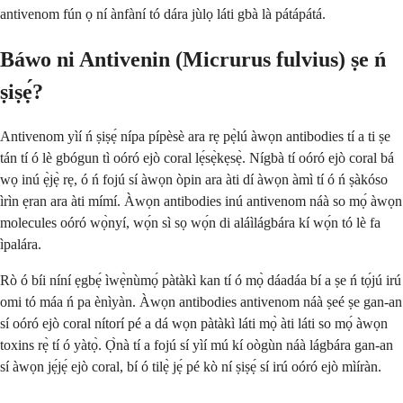
antivenom fún ọ ní ànfàní tó dára jùlọ láti gbà là pátápátá.
Báwo ni Antivenin (Micrurus fulvius) ṣe ń
ṣiṣẹ́?
Antivenom yìí ń ṣiṣẹ́ nípa pípèsè ara rẹ pẹ̀lú àwọn antibodies tí a ti ṣe
tán tí ó lè gbógun tì oóró ejò coral lẹ́sẹ̀kẹsẹ̀. Nígbà tí oóró ejò coral bá
wọ inú ẹ̀jẹ̀ rẹ, ó ń fojú sí àwọn òpin ara àti dí àwọn àmì tí ó ń ṣàkóso
ìrìn ẹran ara àti mímí. Àwọn antibodies inú antivenom náà so mọ́ àwọn
molecules oóró wọ̀nyí, wọ́n sì sọ wọ́n di aláìlágbára kí wọ́n tó lè fa
ìpalára.
Rò ó bíi níní ẹgbẹ́ ìwẹ̀nùmọ́ pàtàkì kan tí ó mọ̀ dáadáa bí a ṣe ń tọ́jú irú
omi tó máa ń pa ènìyàn. Àwọn antibodies antivenom náà ṣeé ṣe gan-an
sí oóró ejò coral nítorí pé a dá wọn pàtàkì láti mọ̀ àti láti so mọ́ àwọn
toxins rẹ̀ tí ó yàtọ̀. Ọ̀nà tí a fojú sí yìí mú kí oògùn náà lágbára gan-an
sí àwọn jẹ́jẹ́ ejò coral, bí ó tilẹ̀ jẹ́ pé kò ní ṣiṣẹ́ sí irú oóró ejò mìíràn.