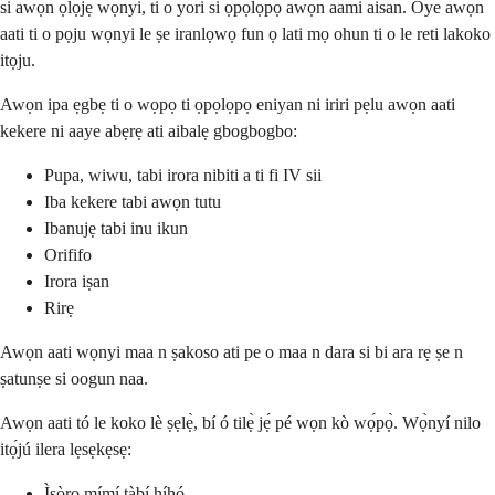
si awọn ọlọjẹ wọnyi, ti o yori si ọpọlọpọ awọn aami aisan. Oye awọn
aati ti o pọju wọnyi le ṣe iranlọwọ fun ọ lati mọ ohun ti o le reti lakoko
itọju.
Awọn ipa ẹgbẹ ti o wọpọ ti ọpọlọpọ eniyan ni iriri pẹlu awọn aati
kekere ni aaye abẹrẹ ati aibalẹ gbogbogbo:
Pupa, wiwu, tabi irora nibiti a ti fi IV sii
Iba kekere tabi awọn tutu
Ibanujẹ tabi inu ikun
Orififo
Irora iṣan
Rirẹ
Awọn aati wọnyi maa n ṣakoso ati pe o maa n dara si bi ara rẹ ṣe n
ṣatunṣe si oogun naa.
Awọn aati tó le koko lè ṣẹlẹ̀, bí ó tilẹ̀ jẹ́ pé wọn kò wọ́pọ̀. Wọ̀nyí nilo
itọ́jú ilera lẹsẹkẹsẹ:
Ìṣòro mímí tàbí híhó