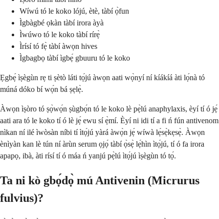
Wíwú tó le koko lójú, ètè, tàbí ọ̀fun
Ìgbàgbé ọkàn tàbí irora àyà
Ìwúwo tó le koko tàbí rírẹ̀
Ìrísí tó fẹ̀ tàbí àwọn hives
Ìgbagbọ tàbí ìgbẹ́ gbuuru tó le koko
Ẹgbẹ́ ìṣègùn rẹ ti ṣètò láti tọ́jú àwọn aati wọ̀nyí ní kíákíá àti lọ́nà tó
múná dóko bí wọ́n bá ṣẹlẹ̀.
Àwọn ìṣòro tó ṣọ̀wọ́n ṣùgbọ́n tó le koko lè pẹ̀lú anaphylaxis, èyí tí ó jẹ́
aati ara tó le koko tí ó lè jẹ́ ewu sí ẹ̀mí. Èyí ni idi tí a fi ń fún antivenom
nìkan ní ilé ìwòsàn níbi tí ìtọ́jú yàrá àwọ̀n jẹ́ wíwà lẹ́sẹ̀kẹsẹ̀. Àwọn
ènìyàn kan lè tún ní àrùn serum ọjọ́ tàbí ọ̀sẹ̀ lẹ́hìn ìtọ́jú, tí ó fa irora
apapọ, ibà, àti rísí tí ó máa ń yanjú pẹ̀lú ìtọ́jú ìṣègùn tó tọ́.
Ta ni kò gbọ́dọ̀ mú Antivenin (Micrurus
fulvius)?