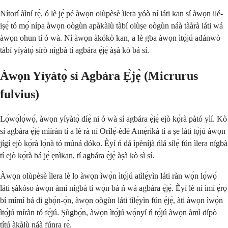
Nítorí àìní rẹ̀, ó lè jẹ́ pé àwọn olùpèsè ìlera yóò ní láti kan sí àwọn ilé-
iṣẹ́ tó mọ́ nípa àwọn oògùn apàkàlù tàbí olùṣe oògùn náà tààrà láti wá
àwọn ohun tí ó wà. Ní àwọn àkókò kan, a lè gba àwọn ìtọ́jú adánwò
tàbí yíyàtọ̀ sírò nígbà tí agbára ẹ̀jẹ̀ àṣà kò bá sí.
Àwọn Yíyàtọ̀ sí Agbára Ẹ̀jẹ̀ (Micrurus
fulvius)
Lọ́wọ́lọ́wọ́, àwọn yíyàtọ̀ díẹ̀ ni ó wà sí agbára ẹ̀jẹ̀ ejò kọ́rà pàtó yìí. Kò
sí agbára ẹ̀jẹ̀ mìíràn tí a lè rà ní Orílẹ̀-èdè Amẹ́ríkà tí a ṣe láti tọ́jú àwọn
jígí ejò kọ́rà lọ́nà tó múná dóko. Èyí ń dá ìpèníjà ńlá sílẹ̀ fún ìlera nígbà
tí ejò kọ́rà bá jẹ́ ẹnìkan, tí agbára ẹ̀jẹ̀ àṣà kò sì sí.
Àwọn olùpèsè ìlera lè lo àwọn ìwọ̀n ìtọ́jú atìlẹ́yìn láti ràn wọ́n lọ́wọ́
láti ṣàkóso àwọn àmì nígbà tí wọ́n bá ń wá agbára ẹ̀jẹ̀. Èyí lè ní ìmí ẹ̀rọ
bí mímí bá di gbọ̀n-ọ́n, àwọn oògùn láti tìlẹ́yìn fún ẹ̀jẹ̀, àti àwọn ìwọ̀n
ìtọ́jú míràn tó fẹ́jú. Ṣùgbọ́n, àwọn ìtọ́jú wọ̀nyí ń tọ́jú àwọn àmì dípò
títú àkàlù náà fúnra rẹ̀.