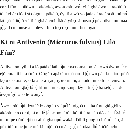
coral fún ní àìléwu. Lákòókò, àwọn ẹṣin wọ̀nyí ń gbé àwọn ara-òtútù
tó lágbára lòdì sí oògùn apàkàlù, èyí tí a wá yọ jáde dáradára àti mímọ́
láti ṣèdá ìtọ́jú yìí tí ń gbàlà ẹ̀mí. Ìlànà yìí ṣe àmúṣọrọ̀ pé antivenom náà
jẹ́ yálà mímúṣe àti àìléwu bí ó ti ṣeé ṣe fún lílo ènìyàn.
Kí ni Antivenin (Micrurus fulvius) Lílò
Fún?
Antivenom yìí ni a lò pàtàkì láti tọ́jú envenomation láti ọwọ́ àwọn jẹ́jẹ́
ejò coral ti Ìlà-oòrùn. Oògùn apàkàlù ejò coral jẹ́ ewu pàtàkì nítorí pé ó
kọlu ètò ara rẹ, ó fa àìlera iṣan, ìṣòro mímí, àti àìlè rìn tó lè pa ènìyàn.
Antivenom gbọ́dọ̀ jẹ́ fífúnni ní kánjúkánjú lẹ́yìn tí jẹ́jẹ́ bá ṣẹlẹ̀ láti dènà
àwọn ìṣòro tó le wọ̀nyí.
Àwọn olùtọ́jú ìlera lè lo oògùn yìí pẹ̀lú, nígbà tí a bá fura gidigidi sí
àkóràn ejò coral, bí ó tilẹ̀ jẹ́ pé àmì àrùn kò tíì fara hàn dáadáa. Èyí jẹ́
nítorí pé oóró ejò coral lè gba ọ̀pọ̀ wákàtí láti fi gbogbo ipá rẹ̀ hàn, àti
pé dídúró pẹ́ jù lè mú kí ìtọ́jú náà máa ṣiṣẹ́ dáadáa. Ìtọ́jú tètè pẹ̀lú