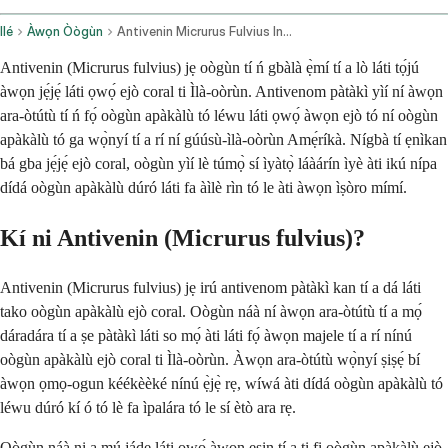
Ilé
Àwọn Òògùn
Antivenin Micrurus Fulvius Intravenous Route
Antivenin (Micrurus fulvius) jẹ oògùn tí ń gbàlà ẹ̀mí tí a lò láti tọ́jú
àwọn jẹ́jẹ́ láti ọwọ́ ejò coral ti Ìlà-oòrùn. Antivenom pàtàkì yìí ní àwọn
ara-òtútù tí ń fọ́ oògùn apàkàlù tó léwu láti ọwọ́ àwọn ejò tó ní oògùn
apàkàlù tó ga wọ̀nyí tí a rí ní gúúsù-ìlà-oòrùn Amẹ́ríkà. Nígbà tí ẹnìkan
bá gba jẹ́jẹ́ ejò coral, oògùn yìí lè túmọ̀ sí ìyàtọ̀ láàárín ìyè àti ikú nípa
dídá oògùn apàkàlù dúró láti fa àìlè rìn tó le àti àwọn ìṣòro mímí.
Kí ni Antivenin (Micrurus fulvius)?
Antivenin (Micrurus fulvius) jẹ irú antivenom pàtàkì kan tí a dá láti
tako oògùn apàkàlù ejò coral. Oògùn náà ní àwọn ara-òtútù tí a mọ́
dáradára tí a ṣe pàtàkì láti so mọ́ àti láti fọ́ àwọn majele tí a rí nínú
oògùn apàkàlù ejò coral ti Ìlà-oòrùn. Àwọn ara-òtútù wọ̀nyí ṣiṣẹ́ bí
àwọn ọmọ-ogun kéékèèké nínú ẹ̀jẹ̀ rẹ, wíwá àti dídá oògùn apàkàlù tó
léwu dúró kí ó tó lè fa ìpalára tó le sí ètò ara rẹ.
Oògùn náà ni a mú jáde láti ọwọ́ àwọn ẹṣin tí a ti fi oògùn apàkàlù ejò