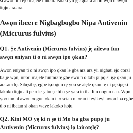
si awọn iru ejo majele miiran. Pataki yii jẹ agbara ati idiwọn ti awọn
itọju ara-ara.
Awọn ibeere Nigbagbogbo Nipa Antivenin
(Micrurus fulvius)
Q1. Ṣe Antivenin (Micrurus fulvius) jẹ ailewu fun
awọn eniyan ti o ni awọn ipo ọkan?
Awọn eniyan ti o ni awọn ipo ọkan le gba ara-ara yii nigbati ejo coral
ba jẹ wọn, nitori majele funrararẹ gbe ewu ti o tobi pupọ si iṣẹ ọkan ju
ara-ara lọ. Sibẹsibẹ, ẹgbẹ iṣoogun rẹ yoo ṣe atẹle ọkan rẹ ni pẹkipẹki
lakoko itọju ati pe o le ṣatunṣe bi o ṣe yara to ti a fun oogun naa. Wọn
yoo tun ni awọn oogun ọkan ti o ṣetan ni ọran ti eyikeyi awọn ipa ẹgbẹ
ti o ni ibatan si ọkan waye lakoko itọju.
Q2. Kini MO yẹ ki n ṣe ti Mo ba gba pupọ ju
Antivenin (Micrurus fulvius) lọ lairotẹlẹ?