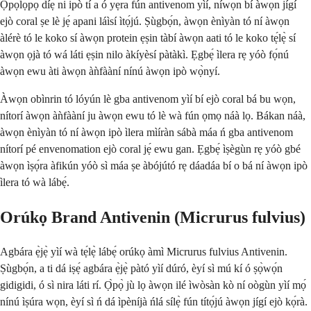
Ọ̀pọ̀lọpọ̀ díẹ̀ ni ipò tí a ó yẹra fún antivenom yìí, níwọ̀n bí àwọn jígí
ejò coral ṣe lè jẹ́ apani láìsí ìtọ́jú. Ṣùgbọ́n, àwọn ènìyàn tó ní àwọn
àlérè tó le koko sí àwọn protein ẹṣin tàbí àwọn aati tó le koko tẹ́lẹ̀ sí
àwọn ọjà tó wá láti ẹṣin nilo àkíyèsí pàtàkì. Ẹgbẹ́ ìlera rẹ yóò fọ́nú
àwọn ewu àti àwọn àǹfààní nínú àwọn ipò wọ̀nyí.
Àwọn obìnrin tó lóyún lè gba antivenom yìí bí ejò coral bá bu wọn,
nítorí àwọn àǹfààní ju àwọn ewu tó lè wà fún ọmọ náà lọ. Bákan náà,
àwọn ènìyàn tó ní àwọn ipò ìlera mìíràn sábà máa ń gba antivenom
nítorí pé envenomation ejò coral jẹ́ ewu gan. Ẹgbẹ́ ìṣègùn rẹ yóò gbé
àwọn ìṣọ́ra àfikún yóò sì máa ṣe àbójútó rẹ dáadáa bí o bá ní àwọn ipò
ìlera tó wà lábẹ́.
Orúkọ Brand Antivenin (Micrurus fulvius)
Agbára ẹ̀jẹ̀ yìí wà tẹ́lẹ̀ lábẹ́ orúkọ àmì Micrurus fulvius Antivenin.
Ṣùgbọ́n, a ti dá iṣẹ́ agbára ẹ̀jẹ̀ pàtó yìí dúró, èyí sì mú kí ó ṣọ̀wọ́n
gidigidi, ó sì nira láti rí. Ọ̀pọ̀ jù lọ àwọn ilé ìwòsàn kò ní oògùn yìí mọ́
nínú ìṣúra wọn, èyí sì ń dá ìpèníjà ńlá sílẹ̀ fún títọ́jú àwọn jígí ejò kọ́rà.