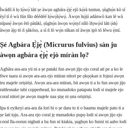
Ìwádìí ń lọ lọ́wọ́ láti ṣe àwọn agbára ẹ̀jẹ̀ ejò kọ́rà tuntun, ṣùgbọ́n kò sí
èyí tí ó wà fún lílo déédéé lọ́wọ́lọ́wọ́. Àwọn ìtọ́jú adánwò kan lè wà
nípasẹ̀ àwọn ètò pàtàkì, ṣùgbọ́n àwọn wọ̀nyí nílò ìfọwọ́sí láti ọ̀dọ̀
àwọn àjọ tó ń ṣàkóso, a sì ń lò wọ́n nìkan ní àwọn ipò tó léwu ẹ̀mí.
Ṣé Agbára Ẹ̀jẹ̀ (Micrurus fulvius) sàn ju
àwọn agbára ẹ̀jẹ̀ ejò míràn lọ?
Agbára ara-ara yii ni a ṣe pataki fun awọn jijo ejo coral ati pe a ko le
fiwe taara si awọn ara-ara ejo miiran nitori pe ọkọọkan n fojusi awọn
iru majele oriṣiriṣi. Awọn ara-ara miiran, bii awọn ti a lo fun awọn jijo
rattlesnake tabi copperhead, ko munadoko patapata lodi si majele ejo
coral nitori pe awọn majele naa ṣiṣẹ ni ọna oriṣiriṣi.
Ipa ti eyikeyi ara-ara da lori bi o ṣe dara to ti o baamu majele pato ti a
ṣe lati tọju. Ara-ara ejo coral jẹ munadoko pupọ lodi si awọn jijo ejo
coral Ila-oorun nigbati a ba fun ni kiakia, ṣugbọn ko funni ni aabo lodi