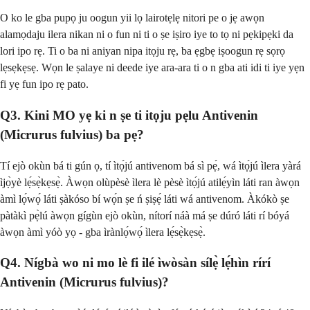
O ko le gba pupọ ju oogun yii lọ lairotẹlẹ nitori pe o jẹ awọn
alamọdaju ilera nikan ni o fun ni ti o ṣe iṣiro iye to tọ ni pẹkipẹki da
lori ipo rẹ. Ti o ba ni aniyan nipa itọju rẹ, ba ẹgbẹ iṣoogun rẹ sọrọ
lẹsẹkẹsẹ. Wọn le ṣalaye ni deede iye ara-ara ti o n gba ati idi ti iye yẹn
fi yẹ fun ipo rẹ pato.
Q3. Kini MO yẹ ki n ṣe ti itọju pẹlu Antivenin
(Micrurus fulvius) ba pẹ?
Tí ejò okùn bá ti gún ọ, tí ìtọ́jú antivenom bá sì pẹ́, wá ìtọ́jú ìlera yàrá
ìjọ̀yè lẹ́sẹ̀kẹsẹ̀. Àwọn olùpèsè ìlera lè pèsè ìtọ́jú atilẹ́yìn láti ran àwọn
àmì lọ́wọ́ láti ṣàkóso bí wọ́n ṣe ń ṣiṣẹ́ láti wá antivenom. Àkókò ṣe
pàtàkì pẹ̀lú àwọn gígùn ejò okùn, nítorí náà má ṣe dúró láti rí bóyá
àwọn àmì yóò yọ - gba ìrànlọ́wọ́ ìlera lẹ́sẹ̀kẹsẹ̀.
Q4. Nígbà wo ni mo lè fi ilé ìwòsàn sílẹ̀ lẹ́hìn rírí
Antivenin (Micrurus fulvius)?