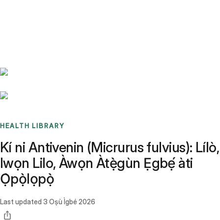
Benchmarks
Stories
FAQ
Sign up / Log in
HEALTH LIBRARY
Kí ni Antivenin (Micrurus fulvius): Lílò,
Iwọn Lilo, Àwọn Àtẹ̀gùn Ẹgbẹ́ àti
Ọ̀pọ̀lọpọ̀
Last updated
3 Oṣù Ìgbé 2026