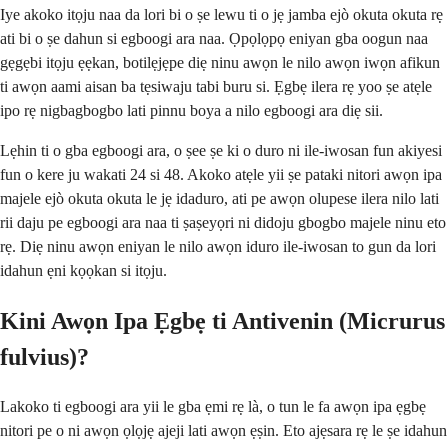
Iye akoko itọju naa da lori bi o ṣe lewu ti o jẹ jamba ejò okuta okuta rẹ
ati bi o ṣe dahun si egboogi ara naa. Ọpọlọpọ eniyan gba oogun naa
gẹgẹbi itọju ẹẹkan, botilẹjẹpe diẹ ninu awọn le nilo awọn iwọn afikun
ti awọn aami aisan ba tẹsiwaju tabi buru si. Ẹgbẹ ilera rẹ yoo ṣe atẹle
ipo rẹ nigbagbogbo lati pinnu boya a nilo egboogi ara diẹ sii.
Lẹhin ti o gba egboogi ara, o ṣee ṣe ki o duro ni ile-iwosan fun akiyesi
fun o kere ju wakati 24 si 48. Akoko atẹle yii ṣe pataki nitori awọn ipa
majele ejò okuta okuta le jẹ idaduro, ati pe awọn olupese ilera nilo lati
rii daju pe egboogi ara naa ti ṣaṣeyọri ni didoju gbogbo majele ninu eto
rẹ. Diẹ ninu awọn eniyan le nilo awọn iduro ile-iwosan to gun da lori
idahun ẹni kọọkan si itọju.
Kini Awọn Ipa Ẹgbẹ ti Antivenin (Micrurus
fulvius)?
Lakoko ti egboogi ara yii le gba ẹmi rẹ là, o tun le fa awọn ipa ẹgbẹ
nitori pe o ni awọn ọlọjẹ ajeji lati awọn ẹṣin. Eto ajẹsara rẹ le ṣe idahun