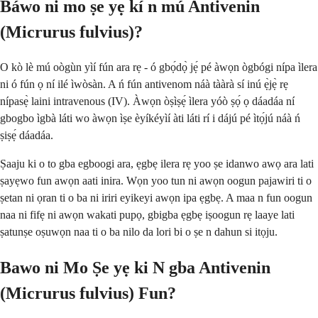
Báwo ni mo ṣe yẹ kí n mú Antivenin
(Micrurus fulvius)?
O kò lè mú oògùn yìí fún ara rẹ - ó gbọ́dọ̀ jẹ́ pé àwọn ògbógi nípa ìlera
ni ó fún ọ ní ilé ìwòsàn. A ń fún antivenom náà tààrà sí inú ẹ̀jẹ̀ rẹ
nípasẹ̀ laini intravenous (IV). Àwọn òṣìṣẹ́ ìlera yóò ṣọ́ ọ dáadáa ní
gbogbo ìgbà láti wo àwọn ìṣe èyíkéyìí àti láti rí i dájú pé ìtọ́jú náà ń
ṣiṣẹ́ dáadáa.
Ṣaaju ki o to gba egboogi ara, ẹgbẹ ilera rẹ yoo ṣe idanwo awọ ara lati
ṣayẹwo fun awọn aati inira. Wọn yoo tun ni awọn oogun pajawiri ti o
ṣetan ni ọran ti o ba ni iriri eyikeyi awọn ipa ẹgbẹ. A maa n fun oogun
naa ni fifẹ ni awọn wakati pupọ, gbigba ẹgbẹ iṣoogun rẹ laaye lati
ṣatunṣe oṣuwọn naa ti o ba nilo da lori bi o ṣe n dahun si itọju.
Bawo ni Mo Ṣe yẹ ki N gba Antivenin
(Micrurus fulvius) Fun?