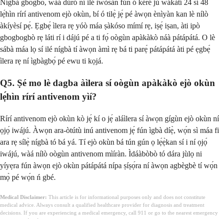
Nígbà gbogbo, wàá dúró ní ilé ìwòsàn fún ó kéré jù wákàtí 24 sí 48
lẹ́hìn rírí antivenom ejò okùn, bí ó tilẹ̀ jẹ́ pé àwọn ènìyàn kan lè nílò
àkíyèsí pẹ́. Ẹgbẹ́ ìlera rẹ yóò máa ṣàkóso mímí rẹ, iṣẹ́ iṣan, àti ipò
gbogbogbò rẹ láti rí i dájú pé a ti fọ́ oògùn apàkàkò náà pátápátá. O lè
sábà máa lọ sí ilé nígbà tí àwọn àmì rẹ bá ti parẹ́ pátápátá àti pé ẹgbẹ́
ìlera rẹ ní ìgbàgbọ́ pé ewu ti kọjá.
Q5. Ṣé mo lè dagba àìlera sí oògùn apàkàkò ejò okùn
lẹ́hìn rírí antivenom yìí?
Rírí antivenom ejò okùn kò jẹ́ kí o jẹ́ aláìlera sí àwọn gígùn ejò okùn ní
ọjọ́ iwájú. Àwọn ara-òtútù inú antivenom jẹ́ fún ìgbà díẹ̀, wọ́n sì máa fi
ara rẹ sílẹ̀ nígbà tó bá yá. Tí ejò okùn bá tún gún ọ lẹ́ẹ̀kan sí i ní ọjọ́
iwájú, wàá nílò oògùn antivenom mìíràn. Ìdáàbòbò tó dára jùlọ ni
yíyẹra fún àwọn ejò okùn pátápátá nípa ṣíṣọ́ra ní àwọn agbègbè tí wọ́n
mọ̀ pé wọ́n ń gbé.
Medical Disclaimer:
This article is for informational purposes only and does not constitute
medical advice. Always consult a qualified healthcare provider for diagnosis and treatment
decisions. If you are experiencing a medical emergency, call 911 or go to the nearest emergency