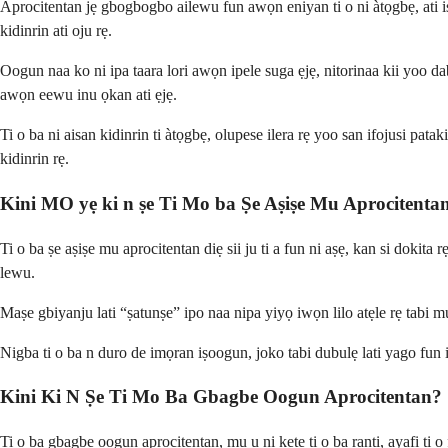
Aprocitentan jẹ gbogbogbo ailewu fun awọn eniyan ti o ni àtọgbẹ, ati iṣ
kidinrin ati oju rẹ.
Oogun naa ko ni ipa taara lori awọn ipele suga ẹjẹ, nitorinaa kii yoo da
awọn eewu inu ọkan ati ẹjẹ.
Ti o ba ni aisan kidinrin ti àtọgbẹ, olupese ilera rẹ yoo san ifojusi pat
kidinrin rẹ.
Kini MO yẹ ki n ṣe Ti Mo ba Ṣe Aṣiṣe Mu Aprocitent
Ti o ba ṣe aṣiṣe mu aprocitentan diẹ sii ju ti a fun ni aṣẹ, kan si dokita rẹ
lewu.
Maṣe gbiyanju lati “ṣatunṣe” ipo naa nipa yiyọ iwọn lilo atẹle rẹ tabi mu
Nigba ti o ba n duro de imọran iṣoogun, joko tabi dubulẹ lati yago fun isu
Kini Ki N Ṣe Ti Mo Ba Gbagbe Oogun Aprocitentan?
Ti o ba gbagbe oogun aprocitentan, mu u ni kete ti o ba ranti, ayafi ti o