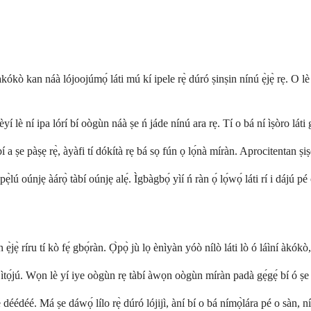
ò kan náà lójoojúmọ́ láti mú kí ipele rẹ̀ dúró ṣinṣin nínú ẹ̀jẹ̀ rẹ. O lè lò ó 
torí èyí lè ní ipa lórí bí oògùn náà ṣe ń jáde nínú ara rẹ. Tí o bá ní ìṣòro 
 a ṣe pàṣẹ rẹ̀, àyàfi tí dókítà rẹ bá sọ fún ọ lọ́nà míràn. Aprocitentan ṣiṣẹ́ 
ú oúnjẹ àárọ̀ tàbí oúnjẹ alẹ́. Ìgbàgbọ́ yìí ń ràn ọ́ lọ́wọ́ láti rí i dájú p
̀ ríru tí kò fẹ́ gbọ́ràn. Ọ̀pọ̀ jù lọ ènìyàn yóò nílò láti lò ó láìní àkókò, nít
 ìtọ́jú. Wọn lè yí iye oògùn rẹ tàbí àwọn oògùn míràn padà gẹ́gẹ́ bí ó ṣe 
éédéé. Má ṣe dáwọ́ lílo rẹ̀ dúró lójijì, àní bí o bá nímọ̀lára pé o sàn, níto