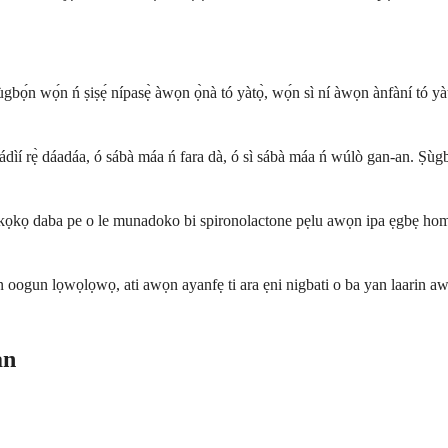
gbọ́n wọ́n ń ṣiṣẹ́ nípasẹ̀ àwọn ọ̀nà tó yàtọ̀, wọ́n sì ní àwọn ànfàní tó yàtọ
ṣe ìwádìí rẹ̀ dáadáa, ó sábà máa ń fara dà, ó sì sábà máa ń wúlò gan-an. Ṣ
kọkọ daba pe o le munadoko bi spironolactone pẹlu awọn ipa ẹgbẹ homonu 
 oogun lọwọlọwọ, ati awọn ayanfẹ ti ara ẹni nigbati o ba yan laarin aw
an
?