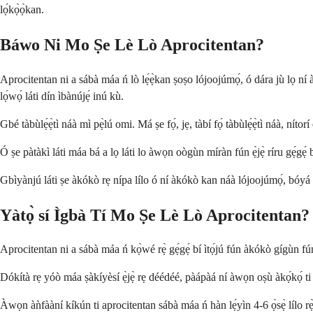
lọ́kọ̀ọ̀kan.
Báwo Ni Mo Ṣe Lè Lò Aprocitentan?
Aprocitentan ni a sábà máa ń lò lẹ́ẹ̀kan ṣoṣo lójoojúmọ́, ó dára jù lọ ní àkók
lọ́wọ́ láti dín ìbànújẹ́ inú kù.
Gbé tàbùlẹ́ẹ̀tì náà mì pẹ̀lú omi. Má ṣe fọ́, jẹ, tàbí fọ́ tàbùlẹ́ẹ̀tì náà, ní
Ó ṣe pàtàkì láti máa bá a lọ láti lo àwọn oògùn míràn fún ẹ̀jẹ̀ ríru gẹ́gẹ́ bí
Gbìyànjú láti ṣe àkókò rẹ nípa lílo ó ní àkókò kan náà lójoojúmọ́, bóyá pẹ̀l
Yàtọ̀ sí Ìgbà Tí Mo Ṣe Lè Lò Aprocitentan?
Aprocitentan ni a sábà máa ń kọ̀wé rẹ̀ gẹ́gẹ́ bí ìtọ́jú fún àkókò gígùn fún ẹ̀jẹ
Dókítà rẹ yóò máa ṣàkíyèsí ẹ̀jẹ̀ rẹ déédéé, pàápàá ní àwọn oṣù àkọ́kọ́ ti
Àwọn àǹfààní kíkún ti aprocitentan sábà máa ń hàn lẹ́yìn 4-6 ọ̀sẹ̀ lílo rẹ̀ d