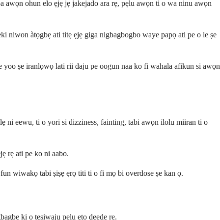
 ba awọn ohun elo ẹjẹ jẹ jakejado ara rẹ, pẹlu awọn ti o wa ninu awọn
pẹki niwon àtọgbẹ ati titẹ ẹjẹ giga nigbagbogbo waye papọ ati pe o le ṣe
de yoo ṣe iranlọwọ lati rii daju pe oogun naa ko fi wahala afikun si awọn
ilẹ ni eewu, ti o yori si dizziness, fainting, tabi awọn ilolu miiran ti o
ẹ rẹ ati pe ko ni aabo.
fun wiwakọ tabi ṣiṣẹ ẹrọ titi ti o fi mọ bi overdose ṣe kan ọ.
 gbagbe ki o tẹsiwaju pẹlu eto deede rẹ.