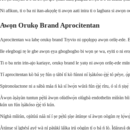
Ni afikun, ti o ba ni itan-akọọlẹ ti awọn aati inira ti o lagbara si awọn o
Awọn Orukọ Brand Aprocitentan
Aprocitentan wa labẹ orukọ brand Tryvio ni ọpọlọpọ awọn orilẹ-ede. Eyi n
Ile elegbogi rẹ le gbe awọn ẹya gbogbogbo bi wọn ṣe wa, eyiti o ni e
Ti o ba nrin irin-ajo kariaye, orukọ brand le yatọ ni awọn orilẹ-ede mi
Tí aprocitentan kò bá yẹ fún ọ tàbí tí kò fúnni ní ìṣàkóso ẹ̀jẹ̀ tó péye, ọ̀pọ
Spironolactone ni a sábà máa ń kà sí ìwọ̀n wúrà fún ẹ̀jẹ̀ ríru, ó sì ń ṣiṣẹ
Àwọn àṣàyàn tuntun pẹ̀lú àwọn olùdíwọ̀n olùgbà endothelin mìíràn bíi bos
kún un fún ìṣàkóso ẹ̀jẹ̀ tó kún.
Nígbà mìíràn, ojútùú náà ní í ṣe pẹ̀lú ṣíṣe àtúnṣe sí àwọn oògùn rẹ lọ́wọ́
Àtúnṣe sí ìgbésí ayé wà ní pàtàkì láìka irú oògùn tí o bá ń lò. Ìdárayá 