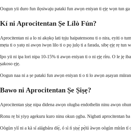
Oogun yii duro fun ilọsiwaju pataki fun awọn eniyan ti ẹjẹ wọn tun ga 
Kí ni Aprocitentan Ṣe Lílò Fún?
Aprocitentan ni a lo ni akọkọ lati tọju haipatensonu ti o nira, eyiti o 
mẹta ti o yatọ ni awọn iwọn lilo ti o pọ julọ ti a farada, sibẹ ẹjẹ rẹ tun
Ipo yii ni ipa lori nipa 10-15% ti awọn eniyan ti o ni ẹjẹ ríru. O le jẹ 
ṣakoso ẹjẹ.
Oogun naa ni a ṣe pataki fun awọn eniyan ti o ti lo awọn aṣayan miiran a
Bawo ni Aprocitentan Ṣe Ṣiṣẹ?
Aprocitentan ṣiṣẹ nipa didena awọn olugba endothelin ninu awọn ohun elo 
Ronu rẹ bi yiyọ agekuru kuro ninu okun ọgba. Nigbati aprocitentan ba di
Oògùn yìí ni a kà sí alágbára díẹ̀, ó sì ń ṣiṣẹ́ pẹ̀lú àwọn oògùn míràn tí o