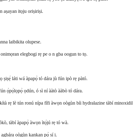
 aṣayan itọju oriṣiriṣi.
nna laibikita olupese.
 onimọran elegbogi rẹ pe o n gba oogun to tọ.
ọ ṣiṣẹ́ láti wá àpapọ̀ tó dára jù fún ipò rẹ pàtó.
ún ọ̀pọ̀lọpọ̀ ọdún, ó sì ní ààtò ààbò tó dára.
ítà rẹ lè tún ronú nípa fífi àwọn oògùn bíi hydralazine tàbí minoxidil
ókò, tàbí àpapọ̀ àwọn ìtọ́jú rẹ tó wà.
í agbára oògùn kankan pọ̀ sí i.