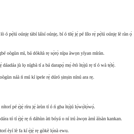
pẹ̀lú oúnjẹ tàbí láìsí oúnjẹ, bí ó tilẹ̀ jẹ́ pé lílo rẹ̀ pẹ̀lú oúnjẹ lè ràn ọ́
láti gbé oògùn mì, bá dókítà rẹ sọ̀rọ̀ nípa àwọn yíyan míràn.
dáadáa jù lọ nígbà tí a bá darapọ̀ mọ́ ètò ìtọ́jú rẹ tí ó wà tẹ́lẹ̀.
é oògùn náà ń mú kí ipele rẹ̀ dúró ṣinṣin nínú ara rẹ.
orí pé ẹ̀jẹ̀ ríru jẹ́ àrùn tí ó ń gba ìtọ́jú lọ́wọ́lọ́wọ́.
dára tó tí ẹ̀jẹ̀ rẹ ń dáhùn àti bóyá o ní irú àwọn àmì àìsàn kankan.
rí èyí lè fa kí ẹ̀jẹ̀ rẹ gòkè lọ́nà ewu.