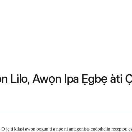
ọn Lilo, Awọn Ipa Ẹgbẹ àti Ọ
ra. O jẹ ti kilasi awọn oogun ti a npe ni antagonists endothelin receptor,