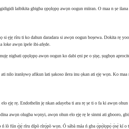
gidigidi laibikita gbigba ọpọlọpọ awọn oogun miiran. O maa n ṣe ilana n
tumọ si ẹjẹ ríru ti ko dahun daradara si awọn oogun boṣewa. Dokita rẹ yo
 wa loke awọn ipele ibi-afẹde.
ibanujẹ nigbati ọpọlọpọ awọn oogun ko dabi ẹni pe o ṣiṣẹ, ṣugbọn aprocite
ti nilo iranlọwọ afikun lati ṣakoso ilera inu ọkan ati ẹjẹ wọn. Ko maa n
ẹjẹ rẹ. Endothelin jẹ nkan adayeba ti ara rẹ ṣe ti o fa ki awọn ohun elo 
na awọn olugba wọnyi, awọn ohun elo ẹjẹ rẹ le sinmi ati gbooro, gbigba ẹ
 ń lò fún ẹ̀jẹ̀ ríru dípò rírọ́pò wọn. Ó sábà máa ń gba ọ̀pọ̀lọpọ̀ ọ̀sẹ̀ kí o