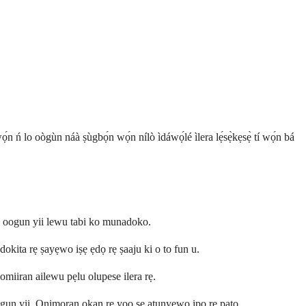
n ń lo oògùn náà ṣùgbọ́n wọ́n nílò ìdáwọ́lé ìlera lẹ́sẹ̀kẹsẹ̀ tí wọ́n bá
ki oogun yii lewu tabi ko munadoko.
 dokita rẹ ṣayẹwo iṣẹ ẹdọ rẹ ṣaaju ki o to fun u.
 omiiran ailewu pẹlu olupese ilera rẹ.
oogun yii. Onimọran ọkan rẹ yoo ṣe atunyẹwo ipo rẹ pato.