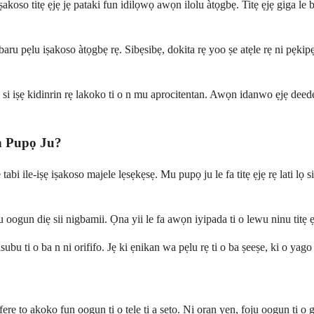
akoso titẹ ẹjẹ jẹ pataki fun idilọwọ awọn ilolu àtọgbẹ. Titẹ ẹjẹ giga le
baru pẹlu iṣakoso àtọgbẹ rẹ. Sibẹsibẹ, dokita rẹ yoo ṣe atẹle rẹ ni pẹki
aki si iṣẹ kidinrin rẹ lakoko ti o n mu aprocitentan. Awọn idanwo ẹjẹ dee
an Pupọ Ju?
 tabi ile-iṣẹ iṣakoso majele lẹsẹkẹsẹ. Mu pupọ ju le fa titẹ ẹjẹ rẹ lati lọ s
 oogun diẹ sii nigbamii. Ọna yii le fa awọn iyipada ti o lewu ninu titẹ ẹj
bu ti o ba n ni orififo. Jẹ ki ẹnikan wa pẹlu rẹ ti o ba ṣeeṣe, ki o yago 
 fẹrẹ to akoko fun oogun ti o tẹle ti a ṣeto. Ni ọran yẹn, foju oogun ti o