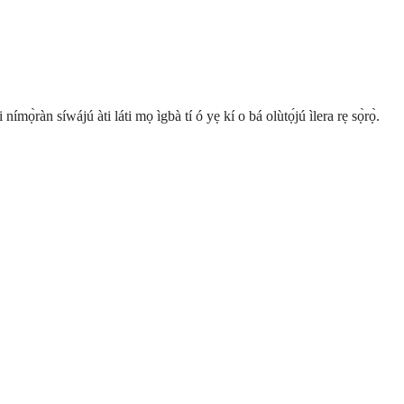
ímọ̀ràn síwájú àti láti mọ ìgbà tí ó yẹ kí o bá olùtọ́jú ìlera rẹ sọ̀rọ̀.