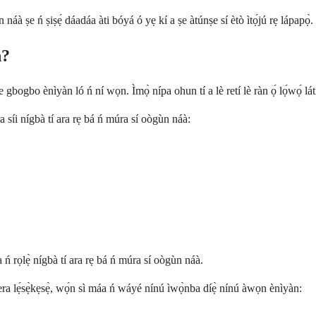
áà ṣe ń ṣiṣẹ́ dáadáa àti bóyá ó yẹ kí a ṣe àtúnṣe sí ètò ìtọ́jú rẹ lápapọ̀.
n?
gbogbo ènìyàn ló ń ní wọn. Ìmọ̀ nípa ohun tí a lè retí lè ràn ọ́ lọ́wọ́ láti n
síi nígbà tí ara rẹ bá ń múra sí oògùn náà:
ń rọlẹ̀ nígbà tí ara rẹ bá ń múra sí oògùn náà.
ra lẹ́sẹ̀kẹsẹ̀, wọ́n sì máa ń wáyé nínú ìwọ̀nba díẹ̀ nínú àwọn ènìyàn: