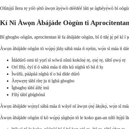
Olùtọ́jú ìlera rẹ yóò ṣètò àwọn àyẹ̀wò déédéé láti ṣe àgbéyẹ̀wò bí oògùn n
Kí Ni Àwọn Àbájáde Oògùn ti Aprocitenta
Bí gbogbo oògùn, aprocitentan lè fa àbájáde oògùn, bí ó tilẹ̀ jẹ́ pé kì í ṣe 
Àwọn àbájáde oògùn tó wọ́pọ̀ jùlọ sábà máa ń rọrùn, wọ́n sì máa ń dára 
Ìdádúró omi tó yọrí sí wíwú nínú kokósẹ̀ rẹ, ẹsẹ̀ rẹ, tàbí ọwọ́ rẹ
Orí fífọ́, èyí tí ó sábà máa ń dín kù nígbà tó bá ń lọ
Ìwúfù, pàápàá nígbà tí o bá dìde dúró
Àrẹwẹrẹ tàbí rírẹ ju ti ìgbà gbogbo
Ìgbagbọ tàbí àìfẹ́ inú
Fífọ́ tàbí gbígbóná
Àwọn àbájáde wọ̀nyí sábà máa ń wáyé ní àwọn ọ̀sẹ̀ àkọ́kọ́, wọ́n sì máa 
Àwọn àbájáde oògùn tí kò wọ́pọ̀ ṣùgbọ́n tó le koko gan-an nílò ìtọ́jú ìle