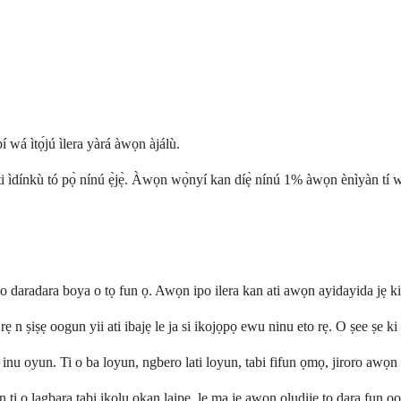
bí wá ìtọ́jú ìlera yàrá àwọn àjálù.
i ìdínkù tó pọ̀ nínú ẹ̀jẹ̀. Àwọn wọ̀nyí kan díẹ̀ nínú 1% àwọn ènìyàn tí wọ́
o daradara boya o tọ fun ọ. Awọn ipo ilera kan ati awọn ayidayida jẹ 
ẹ n ṣiṣẹ oogun yii ati ibajẹ le ja si ikojọpọ ewu ninu eto rẹ. O ṣee ṣe ki
ọ inu oyun. Ti o ba loyun, ngbero lati loyun, tabi fifun ọmọ, jiroro awọn
ti o lagbara tabi ikọlu ọkan laipẹ, le ma jẹ awọn oludije to dara fun 