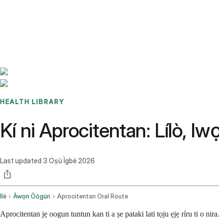
Benchmarks
Stories
FAQ
Sign up / Log in
HEALTH LIBRARY
Kí ni Aprocitentan: Lílò, Iw
Last updated
3 Oṣù Ìgbé 2026
Ilé
Àwọn Òògùn
Aprocitentan Oral Route
Aprocitentan jẹ oogun tuntun kan ti a ṣe pataki lati tọju ẹjẹ ríru ti o ni