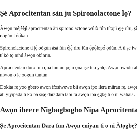
Ṣé Aprocitentan sàn ju Spironolactone lọ?
Àwọn méjèèjì aprocitentan àti spironolactone wúlò fún títọ́jú ẹ̀jẹ̀ ríru, ṣù
oògùn kọ̀ọ̀kan.
Spironolactone ti jẹ́ oògùn àṣà fún ẹ̀jẹ̀ ríru fún ọ̀pọ̀lọpọ̀ ọdún. A ti 
tí kò tọ́ nínú àwọn obìnrin.
Aprocitentan duro fun ọna tuntun pẹlu ọna iṣe ti o yatọ. Awọn iwadii a
niwon o jẹ oogun tuntun.
Dokita rẹ yoo gbero awọn ifosiwewe bii awọn ipo ilera miiran rẹ, awọn
ati yiyipada ti ko ba ṣiṣẹ daradara tabi fa awọn ipa ẹgbẹ ti o ni wahala.
Awọn ibeere Nigbagbogbo Nipa Aprocitent
Ṣe Aprocitentan Dara fun Awọn eniyan ti o ni Àtọgbẹ