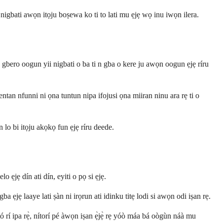
igbati awọn itọju boṣewa ko ti to lati mu ẹjẹ wọ inu iwọn ilera.
o gbero oogun yii nigbati o ba ti n gba o kere ju awọn oogun ẹjẹ ríru
ntan nfunni ni ọna tuntun nipa ifojusi ọna miiran ninu ara rẹ ti o
 lo bi itọju akọkọ fun ẹjẹ ríru deede.
ẹjẹ dín ati dín, eyiti o pọ si ẹjẹ.
jẹ laaye lati ṣàn ni irọrun ati idinku titẹ lodi si awọn odi iṣan rẹ.
 tó rí ipa rẹ̀, nítorí pé àwọn iṣan ẹ̀jẹ̀ rẹ yóò máa bá oògùn náà mu