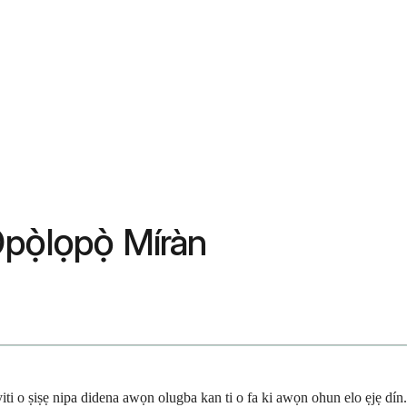
̀pọ̀lọpọ̀ Míràn
 eyiti o ṣiṣẹ nipa didena awọn olugba kan ti o fa ki awọn ohun elo ẹjẹ dín.