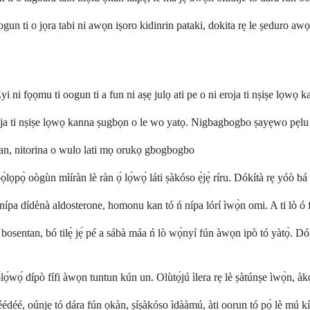
ogun ti o jọra tabi ni awọn iṣoro kidinrin pataki, dokita rẹ le ṣeduro awọn
i fọọmu ti oogun ti a fun ni aṣẹ julọ ati pe o ni eroja ti nṣiṣe lọwọ ka
roja ti nṣiṣe lọwọ kanna ṣugbọn o le wo yatọ. Nigbagbogbo ṣayẹwo pẹlu
iran, nitorina o wulo lati mọ orukọ gbogbogbo
̀lọpọ̀ oògùn mìíràn lè ràn ọ́ lọ́wọ́ láti ṣàkóso ẹ̀jẹ̀ ríru. Dókítà rẹ yóò bá 
́ nípa dídènà aldosterone, homonu kan tó ń nípa lórí ìwọ̀n omi. A ti lò ó f
entan, bó tilẹ̀ jẹ́ pé a sábà máa ń lò wọ̀nyí fún àwọn ipò tó yàtọ̀. Dók
lọ́wọ́ dípò fífi àwọn tuntun kún un. Olùtọ́jú ìlera rẹ lè ṣàtúnṣe ìwọ̀n, àk
déédéé, oúnjẹ tó dára fún ọkàn, ṣíṣàkóso ìdààmú, àti oorun tó pọ̀ lè mú k