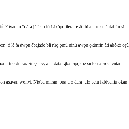
̀. Yíyan tó “dára jù” sin lórí àkópọ̀ ìlera rẹ àti bí ara rẹ ṣe ń dáhùn sí
ùgbọ́n, ó lè fa àwọn àbájáde bíi rírọ̀ ọmú nínú àwọn ọkùnrin àti àkókò oṣù
ti o dinku. Sibẹsibẹ, a ni data igba pipẹ diẹ sii lori aprocitentan
ọn aṣayan wọnyi. Nigba miiran, ọna ti o dara julọ pẹlu igbiyanju ọkan