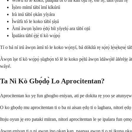
Wíwú tó le koko, pàápàá bí ó bá kan ojú rẹ, ètè rẹ, tàbí ọ̀fun rẹ
Ìṣòro mímí tàbí ìmí kíkúrú
Irà inú tàbí ọkàn yíyára
Ìwúfù tó le koko tàbí ṣíṣú
Àmì àwọn ìṣòro ẹ̀dọ̀ bíi yíyẹlọ́ ara tàbí ojú
Ìpalára tàbí ẹ̀jẹ̀ tí kò wọ́pọ̀
Tí o bá ní irú àwọn àmì tó le koko wọ̀nyí, bá dókítà rẹ sọ̀rọ̀ lẹ́sẹ̀kẹsẹ̀ tà
Àwọn ìṣe tí kò wọ́pọ̀ ṣùgbọ́n tó lè le koko pẹ̀lú àwọn ìdáwọ́lé àlérèjẹ àt
wáyé.
Ta Ni Kò Gbọ́dọ̀ Lo Aprocitentan?
Aprocitentan ko yẹ fun gbogbo eniyan, ati pe dokita rẹ yoo ṣe atunyẹw
O ko gbọdọ mu aprocitentan ti o ba ni aisan ẹdọ ti o lagbara, nitori ẹdọ r
Itoju oyun jẹ ero pataki miiran, nitori aprocitentan le ṣe ipalara fun ọm
Awọn eniyan ti o ni awọn ipo ọkan kan, paapaa awọn ti o ni ikuna ọkan 