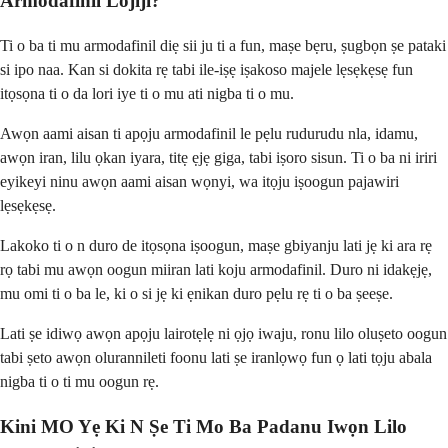
Armodafinil Lojiji?
Ti o ba ti mu armodafinil diẹ sii ju ti a fun, maṣe bẹru, ṣugbọn ṣe pataki
si ipo naa. Kan si dokita rẹ tabi ile-iṣẹ iṣakoso majele lẹsẹkẹsẹ fun
itọsọna ti o da lori iye ti o mu ati nigba ti o mu.
Awọn aami aisan ti apọju armodafinil le pẹlu rudurudu nla, idamu,
awọn iran, lilu ọkan iyara, titẹ ẹjẹ giga, tabi iṣoro sisun. Ti o ba ni iriri
eyikeyi ninu awọn aami aisan wọnyi, wa itọju iṣoogun pajawiri
lẹsẹkẹsẹ.
Lakoko ti o n duro de itọsọna iṣoogun, maṣe gbiyanju lati jẹ ki ara rẹ
rọ tabi mu awọn oogun miiran lati koju armodafinil. Duro ni idakẹjẹ,
mu omi ti o ba le, ki o si jẹ ki ẹnikan duro pẹlu rẹ ti o ba ṣeeṣe.
Lati ṣe idiwọ awọn apọju lairotẹlẹ ni ọjọ iwaju, ronu lilo oluṣeto oogun
tabi ṣeto awọn olurannileti foonu lati ṣe iranlọwọ fun ọ lati tọju abala
nigba ti o ti mu oogun rẹ.
Kini MO Yẹ Ki N Ṣe Ti Mo Ba Padanu Iwọn Lilo