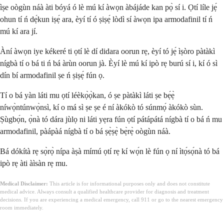
ìṣe oògùn náà àti bóyá ó lè mú kí àwọn àbájáde kan pọ̀ sí i. Ọtí líle jẹ́
ohun tí ń dẹ́kun iṣẹ́ ara, èyí tí ó ṣiṣẹ́ lòdì sí àwọn ipa armodafinil tí ń
mú kí ara jí.
Àní àwọn iye kékeré ti ọtí lè dí didara oorun rẹ, èyí tó jẹ́ ìṣòro pàtàkì
nígbà tí o bá ti ń bá àrùn oorun jà. Èyí lè mú kí ipò rẹ burú sí i, kí ó sì
dín bí armodafinil ṣe ń ṣiṣẹ́ fún ọ.
Tí o bá yàn láti mu ọtí léèkọ̀ọ̀kan, ó ṣe pàtàkì láti ṣe bẹ́ẹ̀
níwọ̀ntúnwọ̀nsì, kí o má sì ṣe ṣe é ní àkókò tó súnmọ́ àkókò sùn.
Ṣùgbọ́n, ọ̀nà tó dára jùlọ ni láti yẹra fún ọtí pátápátá nígbà tí o bá ń mu
armodafinil, pàápàá nígbà tí o bá ṣẹ̀ṣẹ̀ bẹ̀rẹ̀ oògùn náà.
Bá dókítà rẹ sọ̀rọ̀ nípa àṣà mímú ọtí rẹ kí wọ́n lè fún ọ ní ìtọ́sọ́nà tó bá
ipò rẹ àti àìsàn rẹ mu.
Medical Disclaimer:
This article is for informational purposes only and does not constitute
medical advice. Always consult a qualified healthcare provider for diagnosis and treatment
decisions. If you are experiencing a medical emergency, call 911 or go to the nearest emergency
room immediately.