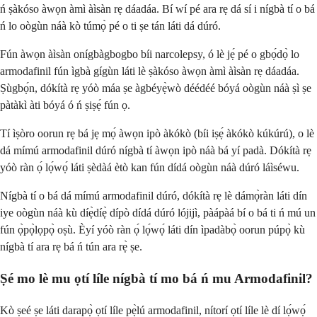
ń ṣàkóso àwọn àmì àìsàn rẹ dáadáa. Bí wí pé ara rẹ dá sí i nígbà tí o bá
ń lo oògùn náà kò túmọ̀ pé o ti ṣe tán láti dá dúró.
Fún àwọn àìsàn onígbàgbogbo bíi narcolepsy, ó lè jẹ́ pé o gbọ́dọ̀ lo
armodafinil fún ìgbà gígùn láti lè ṣàkóso àwọn àmì àìsàn rẹ dáadáa.
Ṣùgbọ́n, dókítà rẹ yóò máa ṣe àgbéyẹ̀wò déédéé bóyá oògùn náà ṣì ṣe
pàtàkì àti bóyá ó ń ṣiṣẹ́ fún ọ.
Tí ìṣòro oorun rẹ bá jẹ mọ́ àwọn ipò àkókò (bíi iṣẹ́ àkókò kúkúrú), o lè
dá mímú armodafinil dúró nígbà tí àwọn ipò náà bá yí padà. Dókítà rẹ
yóò ràn ọ́ lọ́wọ́ láti ṣèdàá ètò kan fún dídá oògùn náà dúró láìséwu.
Nígbà tí o bá dá mímú armodafinil dúró, dókítà rẹ lè dámọ̀ràn láti dín
iye oògùn náà kù díẹ̀díẹ̀ dípò dídá dúró lójijì, pàápàá bí o bá ti ń mú un
fún ọ̀pọ̀lọpọ̀ oṣù. Èyí yóò ràn ọ́ lọ́wọ́ láti dín ìpadàbọ̀ oorun púpọ̀ kù
nígbà tí ara rẹ bá ń tún ara rẹ̀ ṣe.
Ṣé mo lè mu ọtí líle nígbà tí mo bá ń mu Armodafinil?
Kò ṣeé ṣe láti darapọ̀ ọtí líle pẹ̀lú armodafinil, nítorí ọtí líle lè dí lọ́wọ́