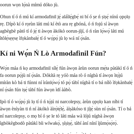
oorun wọn lọ́nà mímú dóko jù.
Ohun tí ó ń mú kí armodafinil jẹ́ aláìlẹ́gbẹ́ ni bí ó ṣe ń ṣiṣẹ́ nínú ọpọlọ
rẹ. Dípò kí ó rọrùn láti mú kí ètò ara rẹ gbóná, ó ń fojú sí àwọn
agbègbè pàtó tí ó jẹ́ ti àwọn àkókò oorun-jíjí, ó ń ràn lọ́wọ́ láti mú
ìtòlẹ́sẹẹsẹ ìfọkànbalẹ̀ tí ó wọ́pọ̀ jù lọ wá ní ọ̀sán.
Kí ni Wọ́n Ń Lò Armodafinil Fún?
Wọ́n máa ń kọ armodafinil sílẹ̀ fún àwọn àrùn oorun mẹ́ta pàtàkì tí ó ń
fa oorun pọ̀jù ní ọ̀sán. Dókítà rẹ yóò máa rò ó nígbà tí àwọn ìtọ́jú
míràn kò bá ti fúnni ní ìrànlọ́wọ́ tó pọ̀ tàbí nígbà tí o bá nílò ìfọkànbalẹ̀
ní ọ̀sán fún iṣẹ́ tàbí fún àwọn ìdí ààbò.
Ipò tí ó wọ́pọ̀ jù lọ tí ó ń tọ́jú ni narcolepsy, àrùn ọpọlọ kan níbi tí
àwọn ènìyàn ti ń ní àkókò àìrọ̀tẹ́lẹ̀, àìṣàkóso ti jíjẹ́ sùn ní ọ̀sán. Tí o bá
ní narcolepsy, o mọ bí ó ṣe le tó láti máa wà lójú nígbà àwọn
ìgbòkègbodò pàtàkì bíi wíwakọ̀, ṣíṣiṣẹ́, tàbí àní níní ìjùmọ̀sọ̀rọ̀.