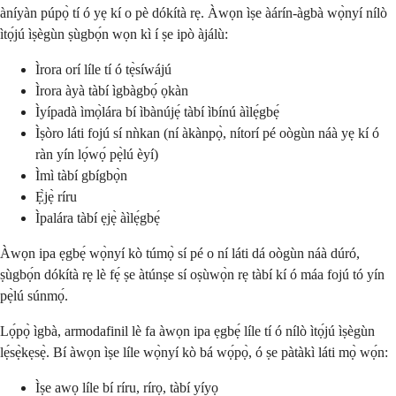
àníyàn púpọ̀ tí ó yẹ kí o pè dókítà rẹ. Àwọn ìṣe àárín-àgbà wọ̀nyí nílò
ìtọ́jú ìṣègùn ṣùgbọ́n wọn kì í ṣe ipò àjálù:
Ìrora orí líle tí ó tẹ̀síwájú
Ìrora àyà tàbí ìgbàgbọ́ ọkàn
Ìyípadà ìmọ̀lára bí ìbànújẹ́ tàbí ìbínú àìlẹ́gbẹ́
Ìṣòro láti fojú sí nǹkan (ní àkànpọ̀, nítorí pé oògùn náà yẹ kí ó
ràn yín lọ́wọ́ pẹ̀lú èyí)
Ìmì tàbí gbígbọ̀n
Ẹ̀jẹ̀ ríru
Ìpalára tàbí ẹjẹ̀ àìlẹ́gbẹ́
Àwọn ipa ẹgbẹ́ wọ̀nyí kò túmọ̀ sí pé o ní láti dá oògùn náà dúró,
ṣùgbọ́n dókítà rẹ lè fẹ́ ṣe àtúnṣe sí oṣùwọ̀n rẹ tàbí kí ó máa fojú tó yín
pẹ̀lú súnmọ́.
Lọ́pọ̀ ìgbà, armodafinil lè fa àwọn ipa ẹgbẹ́ líle tí ó nílò ìtọ́jú ìṣègùn
lẹ́sẹ̀kẹsẹ̀. Bí àwọn ìṣe líle wọ̀nyí kò bá wọ́pọ̀, ó ṣe pàtàkì láti mọ̀ wọ́n:
Ìṣe awọ líle bí ríru, rírọ, tàbí yíyọ