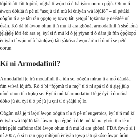
lójúfò àti láti fojúfó, nígbà tí wọ́n bá ń bá ìṣòro oorun pọ̀jù. Ohun tí
àwọn dókítà ń pè ní “aṣojú tí ń mú kí ènìyàn wà lójúfò” – ní pàtàkì
oògùn tí a ṣe láti ràn ọpọlọ rẹ lọ́wọ́ láti ṣetọ́jú ìfọkànbalẹ̀ déédéé ní
ọ̀sán. Kò dà bí àwọn ohun tí ń mú kí ara gbóná, armodafinil ń ṣiṣẹ́ lọ́nà
jẹ̀lẹ́jẹ̀lẹ́ lórí ètò ara rẹ, èyí sì ń mú kí ó jẹ́ yíyan tí ó dára jù fún ọ̀pọ̀lọpọ̀
ènìyàn tí wọ́n nílò ìrànlọ́wọ́ láti ṣàkóso àwọn àrùn tí ó ní í ṣe pẹ̀lú
oorun.
Kí ni Armodafinil?
Armodafinil jẹ irú modafinil tí a tún ṣe, oògùn míràn tí a mọ̀ dáadáa
fún wíwà lójúfò. Rò ó bí “fọ́ọ̀mù tí a mọ́” tí ó ní apá tí ó ń ṣiṣẹ́ jùlọ
nínú ohun tí a kọ́kọ́ ṣe. Èyí ń mú kí armodafinil lè jẹ́ èyí tí ó múná
dóko jù àti èyí tí ó pẹ́ jù ju ẹni tí ó ṣáájú rẹ̀ lọ.
Oògùn náà jẹ́ ti ìsọ̀rí àwọn oògùn tí a ń pè ní eugeroics, èyí tí ń mú kí
ènìyàn wà lójúfò láìsí àwọn ipa ẹ̀gbẹ́ tí ó lè mú kí ara gbọ̀n tí o lè ní
iriri pẹ̀lú caffeine tàbí àwọn ohun tí ń mú kí ara gbóná. FDA fọwọ́ sí i
ní 2007, ó sì ti ran ọ̀pọ̀ mílíọ̀nù ènìyàn lọ́wọ́ láti ṣàkóso àwọn àrùn