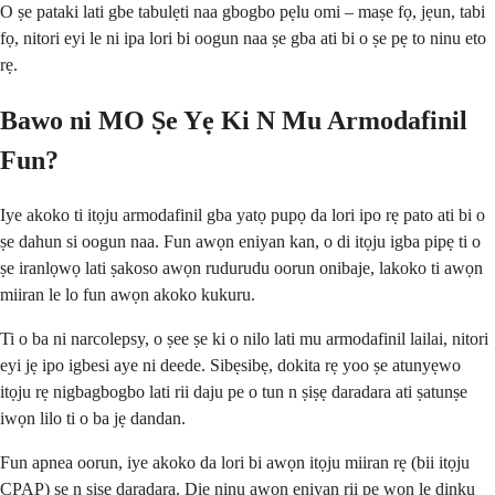
O ṣe pataki lati gbe tabulẹti naa gbogbo pẹlu omi – maṣe fọ, jẹun, tabi
fọ, nitori eyi le ni ipa lori bi oogun naa ṣe gba ati bi o ṣe pẹ to ninu eto
rẹ.
Bawo ni MO Ṣe Yẹ Ki N Mu Armodafinil
Fun?
Iye akoko ti itọju armodafinil gba yatọ pupọ da lori ipo rẹ pato ati bi o
ṣe dahun si oogun naa. Fun awọn eniyan kan, o di itọju igba pipẹ ti o
ṣe iranlọwọ lati ṣakoso awọn rudurudu oorun onibaje, lakoko ti awọn
miiran le lo fun awọn akoko kukuru.
Ti o ba ni narcolepsy, o ṣee ṣe ki o nilo lati mu armodafinil lailai, nitori
eyi jẹ ipo igbesi aye ni deede. Sibẹsibẹ, dokita rẹ yoo ṣe atunyẹwo
itọju rẹ nigbagbogbo lati rii daju pe o tun n ṣiṣẹ daradara ati ṣatunṣe
iwọn lilo ti o ba jẹ dandan.
Fun apnea oorun, iye akoko da lori bi awọn itọju miiran rẹ (bii itọju
CPAP) ṣe n ṣiṣẹ daradara. Diẹ ninu awọn eniyan rii pe wọn le dinku