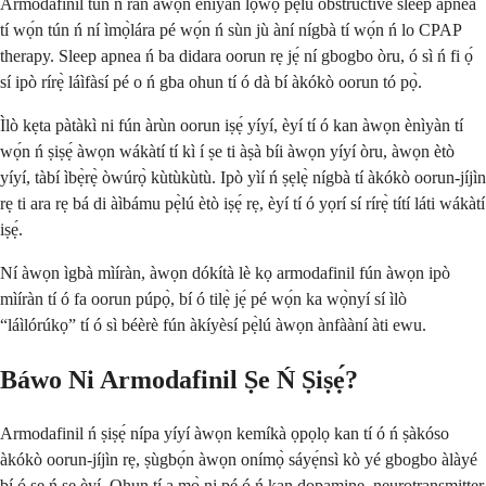
Armodafinil tún ń ràn àwọn ènìyàn lọ́wọ́ pẹ̀lú obstructive sleep apnea
tí wọ́n tún ń ní ìmọ̀lára pé wọ́n ń sùn jù àní nígbà tí wọ́n ń lo CPAP
therapy. Sleep apnea ń ba didara oorun rẹ jẹ́ ní gbogbo òru, ó sì ń fi ọ́
sí ipò rírẹ̀ láìfàsí pé o ń gba ohun tí ó dà bí àkókò oorun tó pọ̀.
Ìlò kẹta pàtàkì ni fún àrùn oorun iṣẹ́ yíyí, èyí tí ó kan àwọn ènìyàn tí
wọ́n ń ṣiṣẹ́ àwọn wákàtí tí kì í ṣe ti àṣà bíi àwọn yíyí òru, àwọn ètò
yíyí, tàbí ìbẹ̀rẹ̀ òwúrọ̀ kùtùkùtù. Ipò yìí ń ṣẹlẹ̀ nígbà tí àkókò oorun-jíjìn
rẹ ti ara rẹ bá di àìbámu pẹ̀lú ètò iṣẹ́ rẹ, èyí tí ó yọrí sí rírẹ̀ títí láti wákàtí
iṣẹ́.
Ní àwọn ìgbà mìíràn, àwọn dókítà lè kọ armodafinil fún àwọn ipò
mìíràn tí ó fa oorun púpọ̀, bí ó tilẹ̀ jẹ́ pé wọ́n ka wọ̀nyí sí ìlò
“láìlórúkọ” tí ó sì béèrè fún àkíyèsí pẹ̀lú àwọn ànfààní àti ewu.
Báwo Ni Armodafinil Ṣe Ń Ṣiṣẹ́?
Armodafinil ń ṣiṣẹ́ nípa yíyí àwọn kemíkà ọpọlọ kan tí ó ń ṣàkóso
àkókò oorun-jíjìn rẹ, ṣùgbọ́n àwọn onímọ̀ sáyẹ́nsì kò yé gbogbo àlàyé
bí ó ṣe ń ṣe èyí. Ohun tí a mọ̀ ni pé ó ń kan dopamine, neurotransmitter