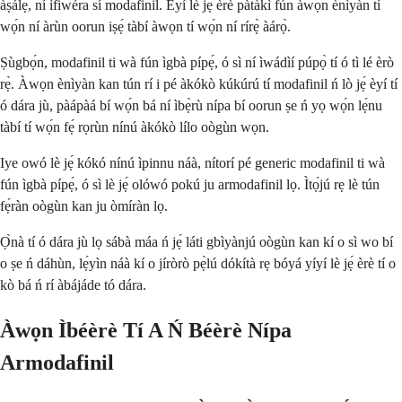
àṣálẹ́, ní ìfiwéra sí modafinil. Èyí lè jẹ́ èrè pàtàkì fún àwọn ènìyàn tí
wọ́n ní àrùn oorun iṣẹ́ tàbí àwọn tí wọ́n ní rírẹ̀ àárọ̀.
Ṣùgbọ́n, modafinil ti wà fún ìgbà pípẹ́, ó sì ní ìwádìí púpọ̀ tí ó tì lé èrò
rẹ̀. Àwọn ènìyàn kan tún rí i pé àkókò kúkúrú tí modafinil ń lò jẹ́ èyí tí
ó dára jù, pàápàá bí wọ́n bá ní ìbẹ̀rù nípa bí oorun ṣe ń yọ wọ́n lẹ́nu
tàbí tí wọ́n fẹ́ rọrùn nínú àkókò lílo oògùn wọn.
Iye owó lè jẹ́ kókó nínú ìpinnu náà, nítorí pé generic modafinil ti wà
fún ìgbà pípẹ́, ó sì lè jẹ́ olówó pokú ju armodafinil lọ. Ìtọ́jú rẹ lè tún
fẹ́ràn oògùn kan ju òmíràn lọ.
Ọ̀nà tí ó dára jù lọ sábà máa ń jẹ́ láti gbìyànjú oògùn kan kí o sì wo bí
o ṣe ń dáhùn, lẹ́yìn náà kí o jíròrò pẹ̀lú dókítà rẹ bóyá yíyí lè jẹ́ èrè tí o
kò bá ń rí àbájáde tó dára.
Àwọn Ìbéèrè Tí A Ń Béèrè Nípa
Armodafinil