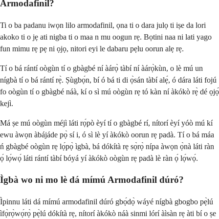
Armodafinil?
Ti o ba padanu iwọn lilo armodafinil, ọna ti o dara julọ ti iṣe da lori
akoko ti o jẹ ati nigba ti o maa n mu oogun rẹ. Bọtini naa ni lati yago
fun mimu rẹ pẹ ni ọjọ, nitori eyi le dabaru pẹlu oorun alẹ rẹ.
Tí o bá rántí oògùn tí o gbàgbé ní àárọ̀ tàbí ní àárọ̀kùn, o lè mú un
nígbà tí o bá rántí rẹ̀. Ṣùgbọ́n, bí ó bá ti di ọ̀sán tàbí alẹ́, ó dára láti fojú
fo oògùn tí o gbàgbé náà, kí o sì mú oògùn rẹ tó kàn ní àkókò rẹ̀ dé ọjọ́
kejì.
Má ṣe mú oògùn méjì láti rọ́pò èyí tí o gbàgbé rí, nítorí èyí yóò mú kí
ewu àwọn àbájáde pọ̀ sí i, ó sì lè yí àkókò oorun rẹ padà. Tí o bá máa
ń gbàgbé oògùn rẹ lọ́pọ̀ ìgbà, bá dókítà rẹ sọ̀rọ̀ nípa àwọn ọ̀nà láti ràn
ọ́ lọ́wọ́ láti rántí tàbí bóyá yí àkókò oògùn rẹ padà lè ràn ọ́ lọ́wọ́.
Ìgbà wo ni mo lè dá mímú Armodafinil dúró?
Ìpinnu láti dá mímú armodafinil dúró gbọ́dọ̀ wáyé nígbà gbogbo pẹ̀lú
ìfọ̀rọ̀wọ́rọ̀ pẹ̀lú dókítà rẹ, nítorí àkókò náà sinmi lórí àìsàn rẹ àti bí o ṣe