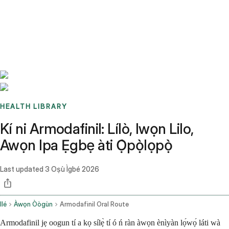
Benchmarks
Stories
FAQ
Sign up / Log in
HEALTH LIBRARY
Kí ni Armodafinil: Lílò, Iwọn Lilo,
Awọn Ipa Ẹgbẹ àti Ọ̀pọ̀lọpọ̀
Last updated
3 Oṣù Ìgbé 2026
Ilé
Àwọn Òògùn
Armodafinil Oral Route
Armodafinil jẹ oogun tí a kọ sílẹ̀ tí ó ń ràn àwọn ènìyàn lọ́wọ́ láti wà