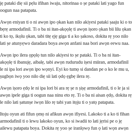
jẹ pataki diẹ sii pẹlu ifihan iwaju, nitorinaa o ṣe pataki lati yago fun
oogun naa patapata.
Awọn eniyan ti o ni awọn ipo ọkan kan nilo akiyesi pataki ṣaaju ki o to
bẹrẹ armodafinil. Ti o ba ni itan-akọọlẹ ti awọn iṣoro ọkan bii lilu ọkan
ti ko tọ, ikọlu ọkan, tabi titẹ ẹjẹ giga ti a ko ṣakoso, dokita rẹ yoo nilo
lati ṣe atunyẹwo daradara boya awọn anfani naa bori awọn eewu naa.
Awọn ipo ilera ọpọlọ tun nilo akiyesi to ṣe pataki. Ti o ba ni itan-
akọọlẹ ti ibanujẹ, aibalẹ, tabi awọn rudurudu iṣesi miiran, armodafinil
le ni ipa lori awọn ipo wọnyi. Eyi ko tumọ si dandan pe o ko le mu u,
ṣugbọn iwọ yoo nilo diẹ sii lati ọdọ ẹgbẹ ilera rẹ.
Awọn iṣoro ẹdọ le ni ipa lori bi ara rẹ ṣe n ṣiṣẹ armodafinil, ti o le ja si
awọn ipele giga ti oogun naa ninu eto rẹ. Ti o ba ni aisan ẹdọ, dokita rẹ
le nilo lati ṣatunṣe iwọn lilo rẹ tabi yan itọju ti o yatọ patapata.
Itoju oyun ati fifun ọmọ ni afikun awọn ifiyesi. Lakoko ti a ko ti fihan
armodafinil ti o lewu lakoko oyun, ko si iwadii to lati jẹrisi pe o jẹ
ailewu patapata boya. Dokita rẹ yoo ṣe iranlọwọ fun ọ lati wọn awọn