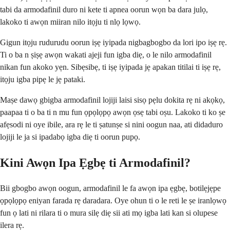
tabi da armodafinil duro ni kete ti apnea oorun wọn ba dara julọ,
lakoko ti awọn miiran nilo itọju ti nlọ lọwọ.
Gigun itọju rudurudu oorun iṣẹ iyipada nigbagbogbo da lori ipo iṣẹ rẹ.
Ti o ba n ṣiṣẹ awọn wakati ajeji fun igba diẹ, o le nilo armodafinil
nikan fun akoko yẹn. Sibẹsibẹ, ti iṣẹ iyipada jẹ apakan titilai ti iṣẹ rẹ,
itọju igba pipẹ le jẹ pataki.
Maṣe dawọ gbigba armodafinil lojiji laisi sisọ pẹlu dokita rẹ ni akọkọ,
paapaa ti o ba ti n mu fun ọpọlọpọ awọn ọsẹ tabi oṣu. Lakoko ti ko ṣe
afẹsodi ni oye ibile, ara rẹ le ti ṣatunṣe si nini oogun naa, ati didaduro
lojiji le ja si ipadabọ igba diẹ ti oorun pupọ.
Kini Awọn Ipa Ẹgbẹ ti Armodafinil?
Bii gbogbo awọn oogun, armodafinil le fa awọn ipa ẹgbẹ, botilẹjẹpe
ọpọlọpọ eniyan farada rẹ daradara. Oye ohun ti o le reti le ṣe iranlọwọ
fun ọ lati ni rilara ti o mura silẹ diẹ sii ati mọ igba lati kan si olupese
ilera rẹ.