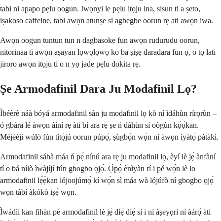
tabi ni apapo pẹlu oogun. Iwọnyi le pẹlu itọju ina, sisun ti a ṣeto,
iṣakoso caffeine, tabi awọn atunṣe si agbegbe oorun rẹ ati awọn iwa.
Awọn oogun tuntun tun n dagbasoke fun awọn rudurudu oorun,
nitorinaa ti awọn aṣayan lọwọlọwọ ko ba ṣiṣẹ daradara fun ọ, o tọ lati
jiroro awọn itọju ti o n yọ jade pẹlu dokita rẹ.
Ṣe Armodafinil Dara Ju Modafinil Lọ?
Ìbéèrè náà bóyá armodafinil sàn ju modafinil lọ kò ní ìdáhùn rírọrùn –
ó gbára lé àwọn àìní rẹ àti bí ara rẹ ṣe ń dáhùn sí oògùn kọ̀ọ̀kan.
Méjèèjì wúlò fún títọ́jú oorun púpọ̀, ṣùgbọ́n wọ́n ní àwọn ìyàtọ̀ pàtàkì.
Armodafinil sábà máa ń pẹ́ nínú ara rẹ ju modafinil lọ, èyí lè jẹ́ ànfàní
tí o bá nílò ìwàjíjí fún gbogbo ọjọ́. Ọ̀pọ̀ ènìyàn rí i pé wọ́n lè lo
armodafinil lẹ́ẹ̀kan lójoojúmọ́ kí wọ́n sì máa wà lójúfò ní gbogbo ọjọ́
wọn tàbí àkókò iṣẹ́ wọn.
Ìwádìí kan fihàn pé armodafinil lè jẹ́ díẹ̀ díẹ̀ sí i ní àṣeyọrí ní àárọ̀ àti