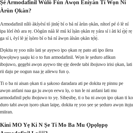
Ṣé Armodafinil Wúlò Fún Àwọn Ènìyàn Tí Wọ́n Ní
Àrùn Ọkàn?
Armodafinil nílò àkíyèsí tó jinlẹ̀ bí o bá ní àrùn ọkàn, nítorí pé ó lè ní
ipa lórí ètò ara rẹ. Oògùn náà lè mú kí ìṣàn ọkàn rẹ yára sí i àti kí ẹ̀jẹ̀ rẹ
ga sí i, èyí lè jẹ́ ìṣòro bí o bá ní àwọn àìsàn ọkàn tẹ́lẹ̀.
Dọkita rẹ yoo nilo lati ṣe ayẹwo ipo ọkan rẹ pato ati ipo ilera
lọwọlọwọ ṣaaju ki o to fun armodafinil. Wọn le ṣeduro afikun
ibojuwo, gẹgẹbi awọn ayẹwo titẹ ẹjẹ deede tabi ibojuwo irisi ọkan, lati
rii daju pe oogun naa jẹ ailewu fun ọ.
Ti o ba ni aisan ọkan ti a ṣakoso daradara ati pe dokita rẹ pinnu pe
awọn anfani naa ga ju awọn eewu lọ, o tun le ni anfani lati mu
armodafinil pẹlu ibojuwo to yẹ. Sibẹsibẹ, ti o ba ni awọn ipo ọkan ti ko
duro tabi awọn iṣoro ọkan laipẹ, dokita rẹ yoo ṣee ṣe ṣeduro awọn itọju
miiran.
Kini MO Yẹ Ki N Ṣe Ti Mo Ba Mu Ọpọlọpọ