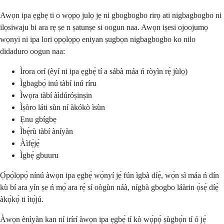
Awọn ipa ẹgbẹ ti o wọpọ julọ jẹ ni gbogbogbo rirọ ati nigbagbogbo ni
ilọsiwaju bi ara rẹ ṣe n ṣatunṣe si oogun naa. Awọn iṣesi ojoojumọ
wọnyi ni ipa lori ọpọlọpọ eniyan ṣugbọn nigbagbogbo ko nilo
didaduro oogun naa:
Ìrora orí (èyí ni ipa ẹgbẹ́ tí a sábà máa ń ròyìn rẹ̀ jùlọ)
Ìgbagbọ̀ inú tàbí inú ríru
Ìwọra tàbí àìdúróṣinṣin
Ìṣòro láti sùn ní àkókò ìsùn
Ẹnu gbígbẹ
Ìbẹ̀rù tàbí àníyàn
Àìfẹ́jẹ́
Ìgbẹ́ gbuuru
Ọ̀pọ̀lọpọ̀ nínú àwọn ipa ẹgbẹ́ wọ̀nyí jẹ́ fún ìgbà díẹ̀, wọ́n sì máa ń dín
kù bí ara yín ṣe ń mọ́ ara rẹ̀ sí oògùn náà, nígbà gbogbo láàrin ọ̀sẹ̀ díẹ̀
àkọ́kọ́ ti ìtọ́jú.
Àwọn ènìyàn kan ní irírí àwọn ipa ẹgbẹ́ tí kò wọ́pọ̀ ṣùgbọ́n tí ó jẹ́