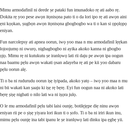
Mimu armodafinil ni deede ṣe pataki fun imunadoko rẹ ati aabo rẹ.
Dokita rẹ yoo pese awọn itọnisọna pato ti o da lori ipo rẹ ati awọn aini
ẹni kọọkan, ṣugbọn awọn itọnisọna gbogbogbo wa ti o kan si ọpọlọpọ
eniyan.
Fun narcolepsy ati apnea oorun, iwọ yoo maa n mu armodafinil lẹẹkan
lojoojumọ ni owurọ, nigbagbogbo ni ayika akoko kanna ni gbogbo
ọjọ. Mimu rẹ ni kutukutu ṣe iranlọwọ lati rii daju pe awọn ipa oogun
naa baamu pẹlu awọn wakati ọsan adayeba rẹ ati pe kii yoo dabaru
pẹlu oorun alẹ.
Ti o ba ni rudurudu oorun iṣẹ iyipada, akoko yatọ – iwọ yoo maa n mu
ni bii wakati kan ṣaaju ki iṣẹ rẹ bẹrẹ. Eyi fun oogun naa ni akoko lati
bẹrẹ ṣiṣẹ nigbati o nilo lati wa ni iṣọra julọ.
O le mu armodafinil pẹlu tabi laisi ounjẹ, botilẹjẹpe diẹ ninu awọn
eniyan rii pe o ṣiṣẹ yiyara lori ikun ti o ṣofo. Ti o ba ni iriri ikun inu,
mimu pẹlu ounjẹ ina tabi ipanu le ṣe iranlọwọ lati dinku ipa ẹgbẹ yii.