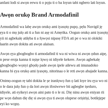
anfani lodi si awọn eewu ti o pọju ti o ba loyun tabi ngbero lati loyun.
Awọn orukọ Brand Armodafinil
Armodafinil wa labẹ awọn orukọ ami iyasọtọ pupọ, pẹlu Nuvigil jẹ
ẹya ti o mọ julọ ati ti a fun ni aṣẹ ni Amẹrika. Oogun orukọ ami iyasọtọ
yii ni agbekalẹ atilẹba ti a fọwọsi nipasẹ FDA ati pe o wa ni olokiki
laarin awọn dokita ati awọn alaisan.
Awọn ẹya gbogbogbo ti armodafinil ti wa ni wiwa ni awọn ọdun aipẹ,
n pese eroja kanna ti nṣiṣe lọwọ ni idiyele kekere. Awọn agbekalẹ
gbogbogbo wọnyi gbọdọ pade awọn ipele ailewu ati imunadoko
kanna bi ẹya orukọ ami iyasọtọ, nitorinaa o le reti awọn abajade kanna.
Onimọ-oogun rẹ tabi dokita le ṣe iranlọwọ fun ọ lati loye iru ẹya wo ni
o le dara julọ fun ọ da lori awọn ifosiwewe bii agbegbe iṣeduro,
idiyele, ati eyikeyi awọn aini pato ti o le ni. Diẹ ninu awọn eniyan rii
pe wọn dahun diẹ diẹ si awọn ẹya ti awọn olupese oriṣiriṣi, botilẹjẹpe
eyi ko wọpọ.