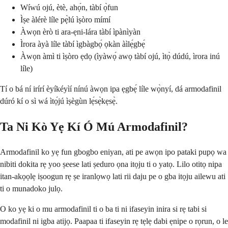
Wíwú ojú, ètè, ahọ́n, tàbí ọ̀fun
Ìṣe àlérè líle pẹ̀lú ìṣòro mímí
Àwọn èrò ti ara-ẹni-lára tàbí ìpànìyàn
Ìrora àyà líle tàbí ìgbàgbọ́ ọkàn àìlẹ́gbẹ́
Àwọn àmì ti ìṣòro ẹdọ (ìyàwọ́ awọ tàbí ojú, ìtọ̀ dúdú, ìrora inú
líle)
Tí o bá ní irírí èyíkéyìí nínú àwọn ipa ẹgbẹ́ líle wọ̀nyí, dá armodafinil
dúró kí o sì wá ìtọ́jú ìṣègùn lẹ́sẹ̀kẹsẹ̀.
Ta Ni Kò Yẹ Kí Ó Mú Armodafinil?
Armodafinil ko yẹ fun gbogbo eniyan, ati pe awọn ipo pataki pupọ wa
nibiti dokita rẹ yoo ṣeese lati ṣeduro ọna itọju ti o yatọ. Lilo otitọ nipa
itan-akọọlẹ iṣoogun rẹ ṣe iranlọwọ lati rii daju pe o gba itọju ailewu ati
ti o munadoko julọ.
O ko yẹ ki o mu armodafinil ti o ba ti ni ifaseyin inira si rẹ tabi si
modafinil ni igba atijọ. Paapaa ti ifaseyin rẹ tẹlẹ dabi ẹnipe o rọrun, o le