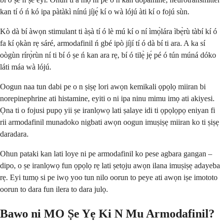
kan tí ó ń kó ipa pàtàkì nínú jíjẹ́ kí o wà lójú àti kí o fojú sùn.
Kò dà bí àwọn stimulant ti àṣà tí ó lè mú kí o ní ìmọ̀lára ìbẹ̀rù tàbí kí ó
fa kí ọkàn rẹ sáré, armodafinil ń gbé ipò jíjí tí ó dà bí ti ara. A ka sí
oògùn rírọ̀rùn ní ti bí ó ṣe ń kan ara rẹ, bí ó tilẹ̀ jẹ́ pé ó tún múná dóko
láti máa wà lójú.
Oogun naa tun dabi pe o n ṣiṣẹ lori awọn kemikali ọpọlọ miiran bi
norepinephrine ati histamine, eyiti o ni ipa ninu mimu imọ ati akiyesi.
Ọna ti o fojusi pupọ yii ṣe iranlọwọ lati ṣalaye idi ti ọpọlọpọ eniyan fi
rii armodafinil munadoko nigbati awọn oogun imuṣiṣẹ miiran ko ti ṣiṣẹ
daradara.
Ohun pataki kan lati loye ni pe armodafinil ko pese agbara gangan –
dipo, o ṣe iranlọwọ fun ọpọlọ rẹ lati ṣetọju awọn ilana imuṣiṣẹ adayeba
rẹ. Eyi tumọ si pe iwọ yoo tun nilo oorun to peye ati awọn iṣe imototo
oorun to dara fun ilera to dara julọ.
Bawo ni MO Ṣe Yẹ Ki N Mu Armodafinil?