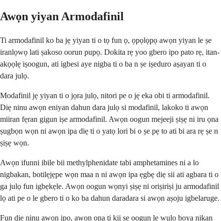
Awọn yiyan Armodafinil
Ti armodafinil ko ba jẹ yiyan ti o tọ fun ọ, ọpọlọpọ awọn yiyan le ṣe
iranlọwọ lati ṣakoso oorun pupọ. Dokita rẹ yoo gbero ipo pato rẹ, itan-
akọọlẹ iṣoogun, ati igbesi aye nigba ti o ba n ṣe iṣeduro aṣayan ti o
dara julọ.
Modafinil jẹ yiyan ti o jọra julọ, nitori pe o jẹ eka obi ti armodafinil.
Diẹ ninu awọn eniyan dahun dara julọ si modafinil, lakoko ti awọn
miiran fẹran gigun iṣe armodafinil. Awọn oogun mejeeji ṣiṣẹ ni iru ọna
ṣugbọn wọn ni awọn ipa diẹ ti o yatọ lori bi o ṣe pẹ to ati bi ara rẹ ṣe n
ṣiṣẹ wọn.
Awọn ifunni ibile bii methylphenidate tabi amphetamines ni a lo
nigbakan, botilẹjẹpe wọn maa n ni awọn ipa ẹgbẹ diẹ sii ati agbara ti o
ga julọ fun igbẹkẹle. Awọn oogun wọnyi ṣiṣẹ ni oriṣiriṣi ju armodafinil
lọ ati pe o le gbero ti o ko ba dahun daradara si awọn aṣoju igbelaruge.
Fun diẹ ninu awọn ipo, awọn ọna ti kii ṣe oogun le wulo boya nikan