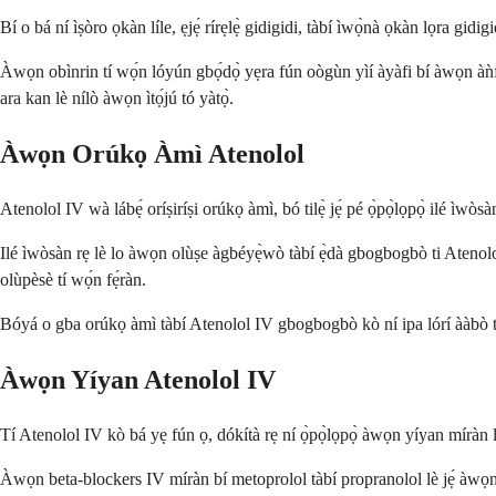
Bí o bá ní ìṣòro ọkàn líle, ẹjẹ́ rírẹlẹ̀ gidigidi, tàbí ìwọ̀nà ọkàn lọra gid
Àwọn obìnrin tí wọ́n lóyún gbọ́dọ̀ yẹra fún oògùn yìí àyàfi bí àwọn àǹfààní
ara kan lè nílò àwọn ìtọ́jú tó yàtọ̀.
Àwọn Orúkọ Àmì Atenolol
Atenolol IV wà lábẹ́ oríṣiríṣi orúkọ àmì, bó tilẹ̀ jẹ́ pé ọ̀pọ̀lọpọ̀ ilé ìw
Ilé ìwòsàn rẹ lè lo àwọn olùṣe àgbéyẹ̀wò tàbí ẹ̀dà gbogbogbò ti Atenolo
olùpèsè tí wọ́n fẹ́ràn.
Bóyá o gba orúkọ àmì tàbí Atenolol IV gbogbogbò kò ní ipa lórí ààbò t
Àwọn Yíyan Atenolol IV
Tí Atenolol IV kò bá yẹ fún ọ, dókítà rẹ ní ọ̀pọ̀lọpọ̀ àwọn yíyan míràn láti
Àwọn beta-blockers IV míràn bí metoprolol tàbí propranolol lè jẹ́ àwọn y