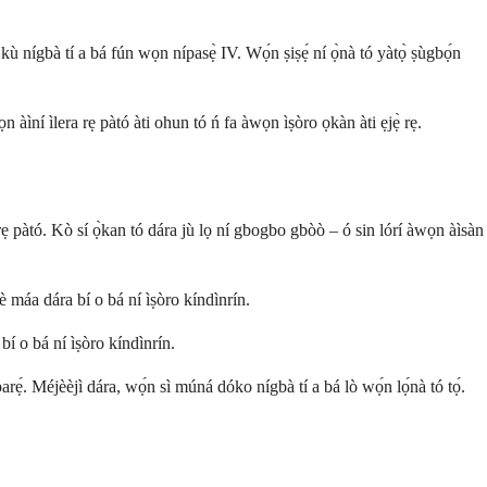
 nígbà tí a bá fún wọn nípasẹ̀ IV. Wọ́n ṣiṣẹ́ ní ọ̀nà tó yàtọ̀ ṣùgbọ́n
 àìní ìlera rẹ pàtó àti ohun tó ń fa àwọn ìṣòro ọkàn àti ẹjẹ̀ rẹ.
ẹ pàtó. Kò sí ọ̀kan tó dára jù lọ ní gbogbo gbòò – ó sin lórí àwọn àìsàn
lè máa dára bí o bá ní ìṣòro kíndìnrín.
 bí o bá ní ìṣòro kíndìnrín.
rẹ́. Méjèèjì dára, wọ́n sì múná dóko nígbà tí a bá lò wọ́n lọ́nà tó tọ́.