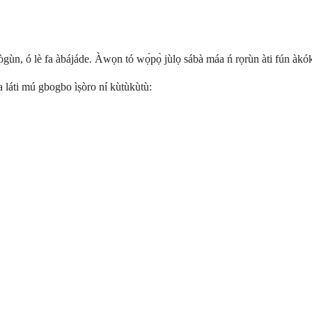
gùn, ó lè fa àbájáde. Àwọn tó wọ́pọ̀ jùlọ sábà máa ń rọrùn àti fún àkókò
dáa láti mú gbogbo ìṣòro ní kùtùkùtù: