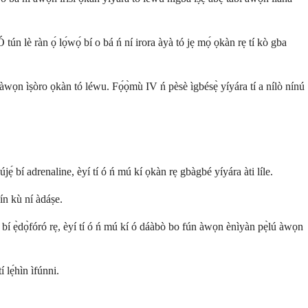
ún lè ràn ọ́ lọ́wọ́ bí o bá ń ní irora àyà tó jẹ mọ́ ọkàn rẹ tí kò gba
a àwọn ìṣòro ọkàn tó léwu. Fọ́ọ̀mù IV ń pèsè ìgbésẹ̀ yíyára tí a nílò nínú
 bí adrenaline, èyí tí ó ń mú kí ọkàn rẹ gbàgbé yíyára àti líle.
dín kù ní àdáṣe.
àn bí ẹ̀dọ̀fóró rẹ, èyí tí ó ń mú kí ó dáàbò bo fún àwọn ènìyàn pẹ̀lú àwọn
 lẹ́hìn ìfúnni.