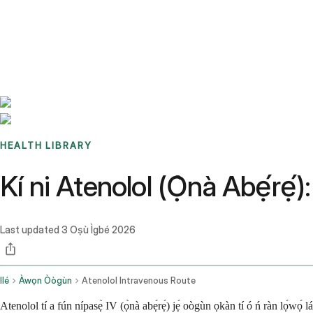
Benchmarks
Stories
FAQ
Sign up / Log in
HEALTH LIBRARY
Kí ni Atenolol (Ọ̀nà Abẹ́rẹ́
Last updated
3 Oṣù Ìgbé 2026
Ilé
Àwọn Òògùn
Atenolol Intravenous Route
Atenolol tí a fún nípasẹ̀ IV (ọ̀nà abẹ́rẹ́) jẹ́ oògùn ọkàn tí ó ń ràn lọ́wọ́