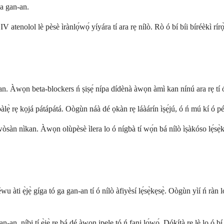
ga gan-an.
V atenolol lè pèsè ìrànlọ́wọ́ yíyára tí ara rẹ nílò. Rò ó bí bíi bíréèkì rírọ
 iṣan. Àwọn beta-blockers ń ṣiṣẹ́ nípa dídènà àwọn àmì kan nínú ara rẹ tí ó
gbàlẹ̀ rẹ kọjá pátápátá. Oògùn náà dé ọkàn rẹ láàárín ìṣẹ́jú, ó ń mú kí ó p
ìwòsàn nìkan. Àwọn olùpèsè ìlera lo ó nígbà tí wọ́n bá nílò ìṣàkóso lẹ́sẹ̀k
u àti ẹ̀jẹ̀ gíga tó ga gan-an tí ó nílò àfiyèsí lẹ́sẹ̀kẹsẹ̀. Oògùn yìí ń ràn 
n-an, níbi tí ẹ̀jẹ̀ rẹ bá dé àwọn ipele tó ń fani lọ́wọ́. Dókítà rẹ lè lo ó 