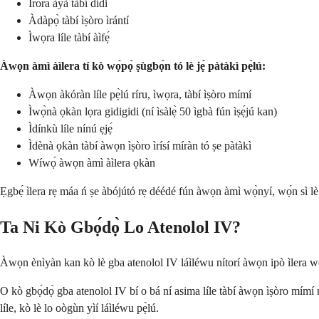
Ìrora àyà tàbí dídi
Àdàpọ̀ tàbí ìṣòro ìrántí
Ìwọra líle tàbí àìfẹ́
Àwọn àmì àìlera tí kò wọ́pọ̀ ṣùgbọ́n tó lè jẹ́ pàtàkì pẹ̀lú:
Àwọn àkóràn líle pẹ̀lú ríru, ìwọra, tàbí ìṣòro mímí
Ìwọ̀nà ọkàn lọra gidigidi (ní ìsàlẹ̀ 50 ìgbà fún ìṣẹ́jú kan)
Ìdínkù líle nínú ẹjẹ́
Ìdènà ọkàn tàbí àwọn ìṣòro ìrísí míràn tó ṣe pàtàkì
Wíwọ́ àwọn àmì àìlera ọkàn
Ẹgbẹ́ ìlera rẹ máa ń ṣe àbójútó rẹ déédé fún àwọn àmì wọ̀nyí, wọ́n sì lè y
Ta Ni Kò Gbọ́dọ̀ Lo Atenolol IV?
Àwọn ènìyàn kan kò lè gba atenolol IV láìléwu nítorí àwọn ipò ìlera wọ
O kò gbọ́dọ̀ gba atenolol IV bí o bá ní asima líle tàbí àwọn ìṣòro mímí
líle, kò lè lo oògùn yìí láìléwu pẹ̀lú.