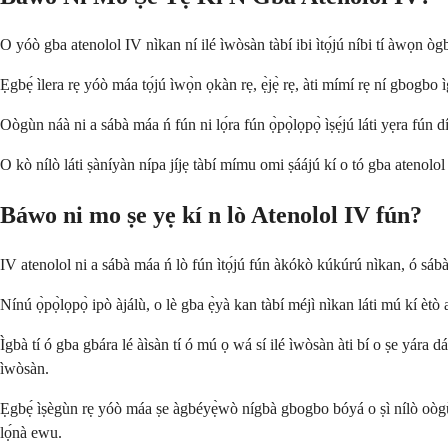
O yóò gba atenolol IV nìkan ní ilé ìwòsàn tàbí ibi ìtọ́jú níbi tí àwọn ògbógi
Ẹgbẹ́ ìlera rẹ yóò máa tọ́jú ìwọ̀n ọkàn rẹ, ẹ̀jẹ̀ rẹ, àti mímí rẹ ní gbogb
Oògùn náà ni a sábà máa ń fún ni lọ́ra fún ọ̀pọ̀lọpọ̀ ìṣẹ́jú láti yẹra fún dídá
O kò nílò láti ṣàníyàn nípa jíjẹ tàbí mímu omi ṣáájú kí o tó gba atenolol IV
Báwo ni mo ṣe yẹ kí n lò Atenolol IV fún?
IV atenolol ni a sábà máa ń lò fún ìtọ́jú fún àkókò kúkúrú nìkan, ó sábà má
Nínú ọ̀pọ̀lọpọ̀ ipò àjálù, o lè gba ẹ̀yà kan tàbí méjì nìkan láti mú kí ètò a
Ìgbà tí ó gba gbára lé àìsàn tí ó mú ọ wá sí ilé ìwòsàn àti bí o ṣe yára d
ìwòsàn.
Ẹgbẹ́ ìṣègùn rẹ yóò máa ṣe àgbéyẹ̀wò nígbà gbogbo bóyá o ṣì nílò oògùn IV
lọ́nà ewu.