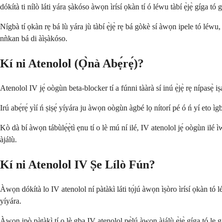
dókítà ti nílò láti yára ṣàkóso àwọn ìrísí ọkàn tí ó léwu tàbí ẹ̀jẹ̀ gíga tó 
Nígbà tí ọkàn rẹ bá lù yára jù tàbí ẹ̀jẹ̀ rẹ bá gòkè sí àwọn ipele tó léwu, I
nǹkan bá di àìṣàkóso.
Kí ni Atenolol (Ọ̀nà Abẹ́rẹ́)?
Atenolol IV jẹ́ oògùn beta-blocker tí a fúnni tààrà sí inú ẹ̀jẹ̀ rẹ nípasẹ̀
Irú abẹ́rẹ́ yìí ń ṣiṣẹ́ yíyára ju àwọn oògùn àgbé lọ nítorí pé ó ń yí eto ì
Kò dà bí àwọn tábùlẹ́ẹ̀tì ẹnu tí o lè mú ní ilé, IV atenolol jẹ́ oògùn ilé 
àjálù.
Kí ni Atenolol IV Ṣe Lílò Fún?
Àwọn dókítà lo IV atenolol ní pàtàkì láti tọ́jú àwọn ìṣòro ìrísí ọkàn tó léw
yíyára.
Àwọn ipò pàtàkì tí o lè gba IV atenolol pẹ̀lú àwọn àjálù ẹ̀jẹ̀ gíga tó le ga