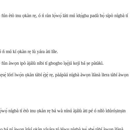
̀ fún ètò inu ọkàn rẹ, ó ń ràn lọ́wọ́ láti mú ìdọ́gba padà bọ̀ sípò nígbà tí
 ń mú kí ọkàn rẹ lù yára àti líle.
é fún àwọn ipò àjálù níbi tí gbogbo ìṣẹ́jú kejì bá ṣe pàtàkì.
ẹsẹ̀ lórí ìwọ̀n ọkàn tàbí ẹ̀jẹ̀ rẹ, pàápàá nígbà àwọn ìlànà ìlera tàbí àwọn
lọ́wọ́ nígbà tí ètò inu ọkàn rẹ bá wà nínú àjálù àti pé ó nílò ìdúróṣinṣin
bí o bá ní àwọn ìrísí ọkàn yíyára tó léwu nígbà iṣẹ́ abẹ́ tàbí àwọn ìlànà