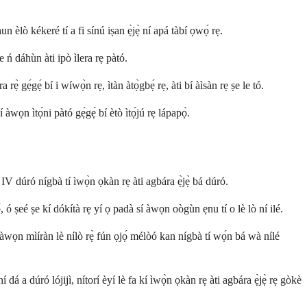
 èlò kékeré tí a fi sínú iṣan ẹ̀jẹ̀ ní apá tàbí ọwọ́ rẹ.
e ń dáhùn àti ipò ìlera rẹ pàtó.
̀ gẹ́gẹ́ bí i wíwọ̀n rẹ, ìtàn àtọ̀gbẹ́ rẹ, àti bí àìsàn rẹ ṣe le tó.
wọn ìtọ́ni pàtó gẹ́gẹ́ bí ètò ìtọ́jú rẹ lápapọ̀.
 IV dúró nígbà tí ìwọ̀n ọkàn rẹ àti agbára ẹ̀jẹ̀ bá dúró.
ọ́, ó ṣeé ṣe kí dókítà rẹ yí ọ padà sí àwọn oògùn ẹnu tí o lè lò ní ilé.
 àwọn mìíràn lè nílò rẹ̀ fún ọjọ́ mélòó kan nígbà tí wọ́n bá wà nílé
a dúró lójijì, nítorí èyí lè fa kí ìwọ̀n ọkàn rẹ àti agbára ẹ̀jẹ̀ rẹ gòkè