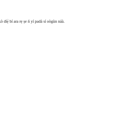
 díẹ̀ bí ara rẹ ṣe ń yí padà sí oògùn náà.