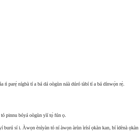
a ń parẹ́ nígbà tí a bá dá oògùn náà dúró tàbí tí a bá dínwọ̀n rẹ̀.
tó pinnu bóyá oògùn yìí tọ́ fún ọ.
yí burú sí i. Àwọn ènìyàn tó ní àwọn àrùn ìrísí ọkàn kan, bí ìdènà ọkàn