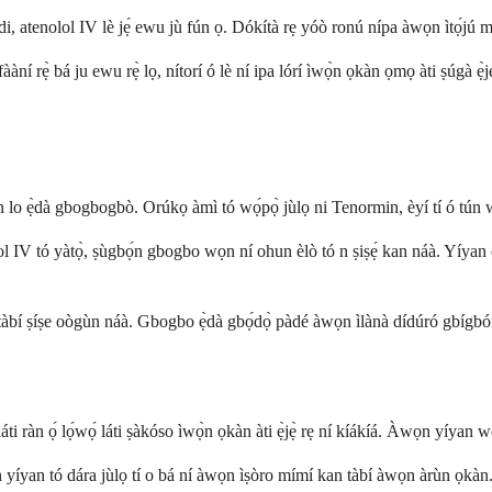
igidi, atenolol IV lè jẹ́ ewu jù fún ọ. Dókítà rẹ yóò ronú nípa àwọn ìtọ́jú 
 rẹ̀ bá ju ewu rẹ̀ lọ, nítorí ó lè ní ipa lórí ìwọ̀n ọkàn ọmọ àti ṣúgà ẹ̀jẹ
òsàn lo ẹ̀dà gbogbogbò. Orúkọ àmì tó wọ́pọ̀ jùlọ ni Tenormin, èyí tí ó tún 
l IV tó yàtọ̀, ṣùgbọ́n gbogbo wọn ní ohun èlò tó n ṣiṣẹ́ kan náà. Yíyan
àbí ṣíṣe oògùn náà. Gbogbo ẹ̀dà gbọ́dọ̀ pàdé àwọn ìlànà dídúró gbígbó
 ràn ọ́ lọ́wọ́ láti ṣàkóso ìwọ̀n ọkàn àti ẹ̀jẹ̀ rẹ ní kíákíá. Àwọn yíyan wọ̀
íyan tó dára jùlọ tí o bá ní àwọn ìṣòro mímí kan tàbí àwọn àrùn ọkàn. Àw