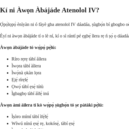
Kí ni Àwọn Àbájáde Atenolol IV?
Ọ̀pọ̀lọpọ̀ ènìyàn ni ó fàyè gba atenolol IV dáadáa, ṣùgbọ́n bí gbogbo oò
Èyí ni àwọn àbájáde tí o lè ní, kí o sì rántí pé ẹgbẹ́ ìlera rẹ ń ṣọ́ ọ dáa
Àwọn àbájáde tó wọ́pọ̀ pẹ̀lú:
Ríro rẹrẹ tàbí àìlera
Ìwọra tàbí àìlera
Ìwọ̀nà ọkàn lọra
Ẹjẹ́ rírẹlẹ̀
Ọwọ́ tàbí ẹsẹ̀ tútù
Ìgbagbọ tàbí àìfẹ́ inú
Àwọn àmì àìlera tí kò wọ́pọ̀ ṣùgbọ́n tó ṣe pàtàkì pẹ̀lú:
Ìṣòro mímí tàbí ìfẹ́fẹ́
Wíwú nínú ẹsẹ̀ rẹ, kokósẹ̀, tàbí ẹsẹ̀