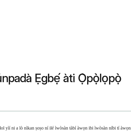
únpadà Ẹgbẹ́ àti Ọ̀pọ̀lọpọ̀
enolol yìí ni a lò nìkan ṣoṣo ní ilé ìwòsàn tàbí àwọn ibi ìwòsàn níbi tí àwọn