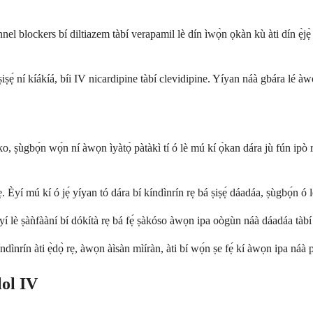
lockers bí diltiazem tàbí verapamil lè dín ìwọ̀n ọkàn kù àti dín ẹ̀jẹ̀ kù
ṣẹ́ ní kíákíá, bíi IV nicardipine tàbí clevidipine. Yíyan náà gbára lé àwọn
ṣùgbọ́n wọ́n ní àwọn ìyàtọ̀ pàtàkì tí ó lè mú kí ọ̀kan dára jù fún ipò r
. Èyí mú kí ó jẹ́ yíyan tó dára bí kíndìnrín rẹ bá ṣiṣẹ́ dáadáa, ṣùgbọ́n ó 
ẹ́. Èyí lè ṣàǹfààní bí dókítà rẹ bá fẹ́ ṣàkóso àwọn ipa oògùn náà dáadáa tàbí
nrín àti ẹ̀dọ̀ rẹ, àwọn àìsàn mìíràn, àti bí wọ́n ṣe fẹ́ kí àwọn ipa náà pa
ol IV