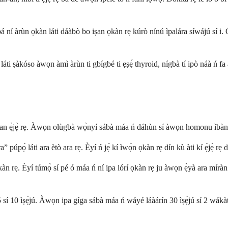
 ní àrùn ọkàn láti dáàbò bo iṣan ọkàn rẹ kúrò nínú ìpalára síwájú sí i. Ó t
 láti ṣàkóso àwọn àmì àrùn ti gbígbé ti ẹṣẹ́ thyroid, nígbà tí ipò náà ń f
n ẹ̀jẹ̀ rẹ. Àwọn olùgbà wọ̀nyí sábà máa ń dáhùn sí àwọn homonu ìbànújẹ́
ọ̀ láti ara ètò ara rẹ. Èyí ń jẹ́ kí ìwọ̀n ọkàn rẹ dín kù àti kí ẹ̀jẹ̀ rẹ 
 ọkàn rẹ. Èyí túmọ̀ sí pé ó máa ń ní ipa lórí ọkàn rẹ ju àwọn ẹ̀yà ara mír
ín 5 sí 10 ìṣẹ́jú. Àwọn ipa gíga sábà máa ń wáyé láàárín 30 ìṣẹ́jú sí 2 wákàtí