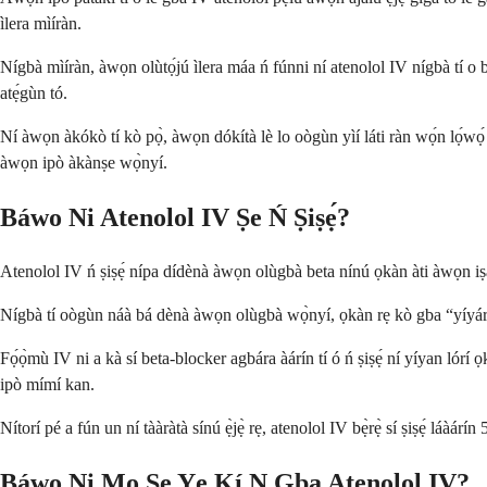
ìlera mìíràn.
Nígbà mìíràn, àwọn olùtọ́jú ìlera máa ń fúnni ní atenolol IV nígbà tí o bá
atẹ́gùn tó.
Ní àwọn àkókò tí kò pọ̀, àwọn dókítà lè lo oògùn yìí láti ràn wọ́n lọ́wọ́
àwọn ipò àkànṣe wọ̀nyí.
Báwo Ni Atenolol IV Ṣe Ń Ṣiṣẹ́?
Atenolol IV ń ṣiṣẹ́ nípa dídènà àwọn olùgbà beta nínú ọkàn àti àwọn iṣa
Nígbà tí oògùn náà bá dènà àwọn olùgbà wọ̀nyí, ọkàn rẹ kò gba “yíyára” púp
Fọ́ọ̀mù IV ni a kà sí beta-blocker agbára àárín tí ó ń ṣiṣẹ́ ní yíyan lórí
ipò mímí kan.
Nítorí pé a fún un ní tààràtà sínú ẹ̀jẹ̀ rẹ, atenolol IV bẹ̀rẹ̀ sí ṣiṣẹ́ láàár
Báwo Ni Mo Ṣe Yẹ Kí N Gba Atenolol IV?