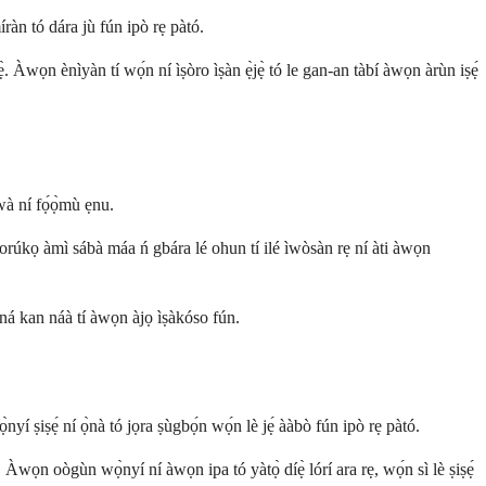
míràn tó dára jù fún ipò rẹ pàtó.
̀. Àwọn ènìyàn tí wọ́n ní ìṣòro ìṣàn ẹ̀jẹ̀ tó le gan-an tàbí àwọn àrùn iṣẹ́
wà ní fọ́ọ̀mù ẹnu.
 orúkọ àmì sábà máa ń gbára lé ohun tí ilé ìwòsàn rẹ ní àti àwọn
ná kan náà tí àwọn àjọ ìṣàkóso fún.
nyí ṣiṣẹ́ ní ọ̀nà tó jọra ṣùgbọ́n wọ́n lè jẹ́ ààbò fún ipò rẹ pàtó.
ọn oògùn wọ̀nyí ní àwọn ipa tó yàtọ̀ díẹ̀ lórí ara rẹ, wọ́n sì lè ṣiṣẹ́