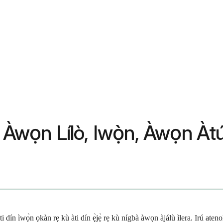
): Àwọn Lílò, Iwọ̀n, Àwọn Àt
 láti dín ìwọ̀n ọkàn rẹ kù àti dín ẹ̀jẹ̀ rẹ kù nígbà àwọn àjálù ìlera. Irú at