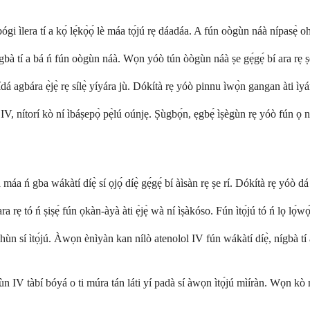
 ìlera tí a kọ́ lẹ́kọ̀ọ́ lè máa tọ́jú rẹ dáadáa. A fún oògùn náà nípasẹ̀ ohun
o ìgbà tí a bá ń fún oògùn náà. Wọn yóò tún òògùn náà ṣe gẹ́gẹ́ bí ara rẹ ṣ
 agbára ẹ̀jẹ̀ rẹ sílẹ̀ yíyára jù. Dókítà rẹ yóò pinnu ìwọ̀n gangan àti ìyára rẹ
, nítorí kò ní ìbáṣepọ̀ pẹ̀lú oúnjẹ. Ṣùgbọ́n, ẹgbẹ́ ìṣègùn rẹ yóò fún ọ ní à
a ń gba wákàtí díẹ̀ sí ọjọ́ díẹ̀ gẹ́gẹ́ bí àìsàn rẹ ṣe rí. Dókítà rẹ yóò dá
ra rẹ tó ń ṣiṣẹ́ fún ọkàn-àyà àti ẹ̀jẹ̀ wà ní ìṣàkóso. Fún ìtọ́jú tó ń lọ lọ́w
áhùn sí ìtọ́jú. Àwọn ènìyàn kan nílò atenolol IV fún wákàtí díẹ̀, nígbà tí
 tàbí bóyá o ti múra tán láti yí padà sí àwọn ìtọ́jú mìíràn. Wọn kò ní dá 