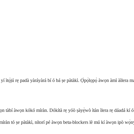
í ìtọ́jú rẹ padà yàráyàrá bí ó bá ṣe pàtàkì. Ọ̀pọ̀lọpọ̀ àwọn àmì àìlera má
n tàbí àwọn kókó míràn. Dókítà rẹ yóò ṣàyẹ̀wò ìtàn ìlera rẹ dáadá kí ó 
 míràn tó ṣe pàtàkì, nítorí pé àwọn beta-blockers lè mú kí àwọn ipò wọ̀n