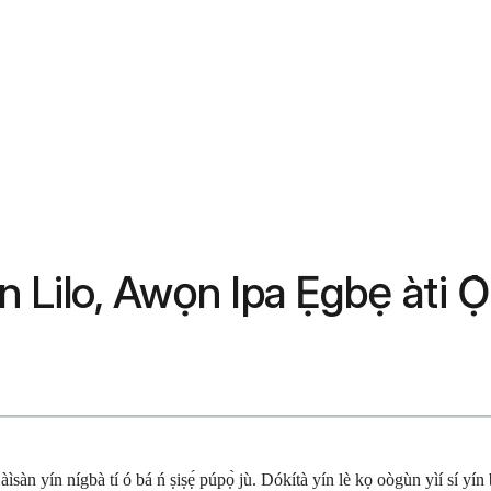
ọn Lilo, Awọn Ipa Ẹgbẹ àti Ọ̀
àìsàn yín nígbà tí ó bá ń ṣiṣẹ́ púpọ̀ jù. Dókítà yín lè kọ oògùn yìí sí yín b