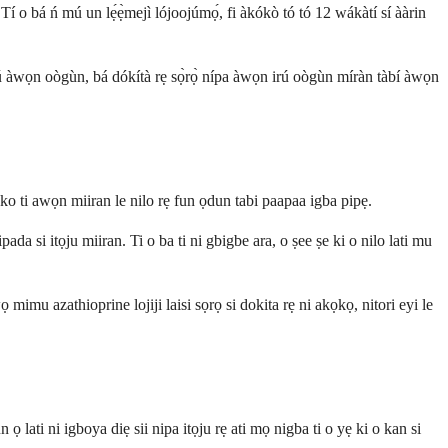
í o bá ń mú un lẹ́ẹ̀mejì lójoojúmọ́, fi àkókò tó tó 12 wákàtí sí ààrin
o mímú àwọn oògùn, bá dókítà rẹ sọ̀rọ̀ nípa àwọn irú oògùn míràn tàbí àwọn
ko ti awọn miiran le nilo rẹ fun ọdun tabi paapaa igba pipẹ.
a si itọju miiran. Ti o ba ti ni gbigbe ara, o ṣee ṣe ki o nilo lati mu
mimu azathioprine lojiji laisi sọrọ si dokita rẹ ni akọkọ, nitori eyi le
lati ni igboya diẹ sii nipa itọju rẹ ati mọ nigba ti o yẹ ki o kan si