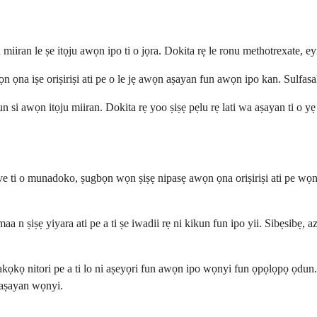
iran le ṣe itọju awọn ipo ti o jọra. Dokita rẹ le ronu methotrexate, eyiti
ọna iṣe oriṣiriṣi ati pe o le jẹ awọn aṣayan fun awọn ipo kan. Sulfasa
hun si awọn itọju miiran. Dokita rẹ yoo ṣiṣẹ pẹlu rẹ lati wa aṣayan ti o y
ti o munadoko, ṣugbọn wọn ṣiṣẹ nipasẹ awọn ọna oriṣiriṣi ati pe wọn ni 
aa n ṣiṣẹ yiyara ati pe a ti ṣe iwadii rẹ ni kikun fun ipo yii. Sibẹsibẹ, 
akọkọ nitori pe a ti lo ni aṣeyọri fun awọn ipo wọnyi fun ọpọlọpọ ọdu
n aṣayan wọnyi.