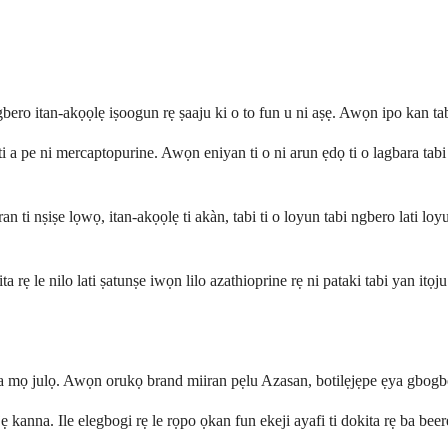
gbero itan-akọọlẹ iṣoogun rẹ ṣaaju ki o to fun u ni aṣẹ. Awọn ipo kan t
 ti a pe ni mercaptopurine. Awọn eniyan ti o ni arun ẹdọ ti o lagbara tabi a
ran ti nṣiṣe lọwọ, itan-akọọlẹ ti akàn, tabi ti o loyun tabi ngbero lati 
ẹ le nilo lati ṣatunṣe iwọn lilo azathioprine rẹ ni pataki tabi yan itọju 
 mọ julọ. Awọn orukọ brand miiran pẹlu Azasan, botilẹjẹpe ẹya gbogbog
kanna. Ile elegbogi rẹ le rọpo ọkan fun ekeji ayafi ti dokita rẹ ba beer