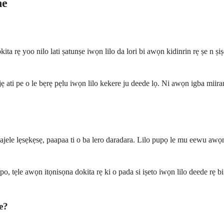
ne
ita rẹ yoo nilo lati ṣatunṣe iwọn lilo da lori bi awọn kidinrin rẹ ṣe n ṣ
ati pe o le bẹrẹ pẹlu iwọn lilo kekere ju deede lọ. Ni awọn igba miiran,
so majele lẹsẹkẹsẹ, paapaa ti o ba lero daradara. Lilo pupọ le mu eewu aw
po, tẹle awọn itọnisọna dokita rẹ ki o pada si iṣeto iwọn lilo deede rẹ b
e?