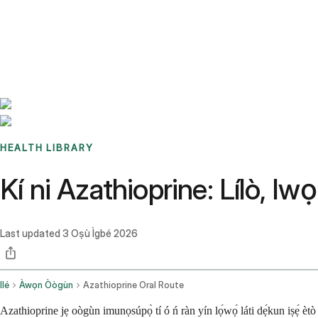
Benchmarks
Stories
FAQ
Sign up / Log in
HEALTH LIBRARY
Kí ni Azathioprine: Lílò, Iw
Last updated
3 Oṣù Ìgbé 2026
Ilé
Àwọn Òògùn
Azathioprine Oral Route
Azathioprine jẹ oògùn imunọsúpọ̀ tí ó ń ràn yín lọ́wọ́ láti dẹ́kun iṣẹ́ ètò 