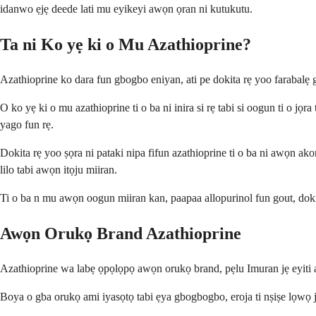
idanwo ẹjẹ deede lati mu eyikeyi awọn ọran ni kutukutu.
Ta ni Ko yẹ ki o Mu Azathioprine?
Azathioprine ko dara fun gbogbo eniyan, ati pe dokita rẹ yoo farabalẹ 
O ko yẹ ki o mu azathioprine ti o ba ni inira si rẹ tabi si oogun ti o jọra
yago fun rẹ.
Dokita rẹ yoo ṣọra ni pataki nipa fifun azathioprine ti o ba ni awọn ako
lilo tabi awọn itọju miiran.
Ti o ba n mu awọn oogun miiran kan, paapaa allopurinol fun gout, dokita r
Awọn Orukọ Brand Azathioprine
Azathioprine wa labẹ ọpọlọpọ awọn orukọ brand, pẹlu Imuran jẹ eyiti a
Boya o gba orukọ ami iyasọtọ tabi ẹya gbogbogbo, eroja ti nṣiṣe lọwọ jẹ 