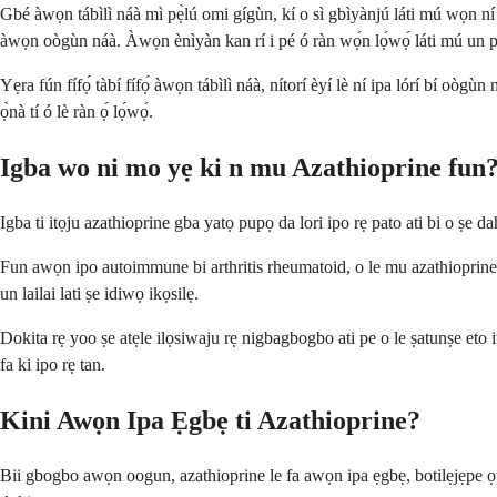
Gbé àwọn tábìlì náà mì pẹ̀lú omi gígùn, kí o sì gbìyànjú láti mú wọn ní à
àwọn oògùn náà. Àwọn ènìyàn kan rí i pé ó ràn wọ́n lọ́wọ́ láti mú un pẹ̀l
Yẹra fún fífọ́ tàbí fífọ́ àwọn tábìlì náà, nítorí èyí lè ní ipa lórí bí oòg
ọ̀nà tí ó lè ràn ọ́ lọ́wọ́.
Igba wo ni mo yẹ ki n mu Azathioprine fun
Igba ti itọju azathioprine gba yatọ pupọ da lori ipo rẹ pato ati bi o ṣ
Fun awọn ipo autoimmune bi arthritis rheumatoid, o le mu azathioprine fun
un lailai lati ṣe idiwọ ikọsilẹ.
Dokita rẹ yoo ṣe atẹle ilọsiwaju rẹ nigbagbogbo ati pe o le ṣatunṣe eto it
fa ki ipo rẹ tan.
Kini Awọn Ipa Ẹgbẹ ti Azathioprine?
Bii gbogbo awọn oogun, azathioprine le fa awọn ipa ẹgbẹ, botilẹjẹpe ọpọlọ