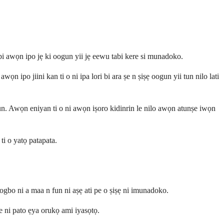
abi awọn ipo jẹ ki oogun yii jẹ eewu tabi kere si munadoko.
wọn ipo jiini kan ti o ni ipa lori bi ara ṣe n ṣiṣẹ oogun yii tun nilo lati
loyun. Awọn eniyan ti o ni awọn iṣoro kidinrin le nilo awọn atunṣe iwọn
ti o yatọ patapata.
bo ni a maa n fun ni aṣẹ ati pe o ṣiṣẹ ni imunadoko.
e ni pato ẹya orukọ ami iyasọtọ.