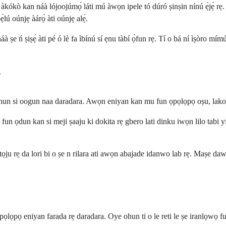
kókò kan náà lójoojúmọ́ láti mú àwọn ipele tó dúró ṣinṣin nínú ẹ̀jẹ̀ rẹ. T
ú oúnjẹ àárọ̀ àti oúnjẹ alẹ́.
ùn náà ṣe ń ṣiṣẹ́ àti pé ó lè fa ìbínú sí ẹnu tàbí ọ̀fun rẹ. Tí o bá ní ìṣòr
?
e dahun si oogun naa daradara. Awọn eniyan kan mu fun ọpọlọpọ oṣu, lako
 ọdun kan si meji ṣaaju ki dokita rẹ gbero lati dinku iwọn lilo tabi yipad
ọju rẹ da lori bi o ṣe n rilara ati awọn abajade idanwo lab rẹ. Maṣe dawọ 
pọ eniyan farada rẹ daradara. Oye ohun ti o le reti le ṣe iranlọwọ fun ọ 