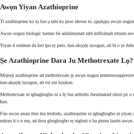
Awọn Yiyan Azathioprine
Ti azathioprine ko tọ fun ọ tabi ko pese iderun to, ọpọlọpọ awọn oogun mi
Awọn oogun biologic tuntun bii adalimumab tabi infliximab nfunni awọn 
Yiyan ti omiiran da lori ipo rẹ pato, itan-akọọlẹ iṣoogun, ati bi o ṣe da
Ṣe Azathioprine Dara Ju Methotrexate Lọ?
Mejeeji azathioprine ati methotrexate jẹ awọn oogun immunosuppressive 
itan-akọọlẹ iṣoogun, ati esi ẹni kọọkan.
Methotrexate ni igbagbogbo ni a fẹ fun arthritis rheumatoid nitori pe o m
kan.
Fun awọn aisan ifun inu iredodo, azathioprine ni igbagbogbo ni yiyan 
miiran ti o n mu, ati ilera gbogbogbo rẹ nigbati o ba pinnu laarin awọ