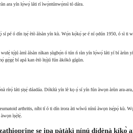
àn ara yín lọ́wọ́ láti rí ìwọ̀ntúnwọ̀nsì tó dára.
̀ sí pé ó dín iṣẹ́ ètò àìsàn yín kù. Wọ́n kọ́kọ́ ṣe é ní ọdún 1950, ó sì ti
e wulẹ̀ tọ́jú àmì àìsàn nìkan ṣùgbọ́n ó tún ń ràn yín lọ́wọ́ láti yí bí àrùn
́ gẹ́gẹ́ bí apá kan ètò ìtọ́jú fún àkókò gígùn.
sọ́nà rírọ̀ láti ṣiṣẹ́ dáadáa. Dókítà yín lè kọ ọ́ sí yín fún àwọn àrùn ara-ar
rheumatoid arthritis, níbi tí ó ti dín irora àti wíwú nínú àwọn isẹ́pọ̀ kù.
 àwọn ìṣẹ̀lẹ̀.
athioprine ṣe ipa pàtàkì nínú dídènà kíkọ̀ ara