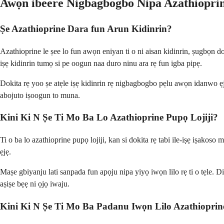
Awọn ibeere Nigbagbogbo Nipa Azathiopri
Ṣe Azathioprine Dara fun Arun Kidinrin?
Azathioprine le ṣee lo fun awọn eniyan ti o ni aisan kidinrin, ṣugbọn dok
iṣẹ kidinrin tumọ si pe oogun naa duro ninu ara rẹ fun igba pipẹ.
Dokita rẹ yoo ṣe atẹle iṣẹ kidinrin rẹ nigbagbogbo pẹlu awọn idanwo ẹjẹ 
abojuto iṣoogun to muna.
Kini Ki N Ṣe Ti Mo Ba Lo Azathioprine Pupọ Lojiji?
Ti o ba lo azathioprine pupọ lojiji, kan si dokita rẹ tabi ile-iṣẹ iṣako
ẹjẹ.
Maṣe gbiyanju lati sanpada fun apọju nipa yiyọ iwọn lilo rẹ ti o tẹle. Di
aṣiṣe bẹẹ ni ọjọ iwaju.
Kini Ki N Ṣe Ti Mo Ba Padanu Iwọn Lilo Azathioprin