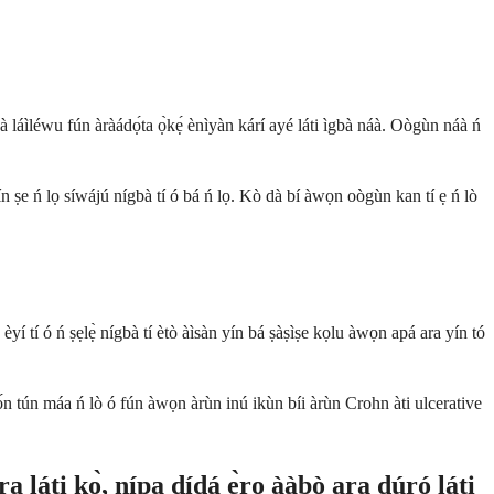
 wà láìléwu fún àràádọ́ta ọ̀kẹ́ ènìyàn kárí ayé láti ìgbà náà. Oògùn náà ń
 yín ṣe ń lọ síwájú nígbà tí ó bá ń lọ. Kò dà bí àwọn oògùn kan tí ẹ ń lò
a, èyí tí ó ń ṣẹlẹ̀ nígbà tí ètò àìsàn yín bá ṣàṣìṣe kọlu àwọn apá ara yín tó
 Wọ́n tún máa ń lò ó fún àwọn àrùn inú ikùn bíi àrùn Crohn àti ulcerative
 láti kọ̀, nípa dídá ẹ̀rọ ààbò ara dúró láti