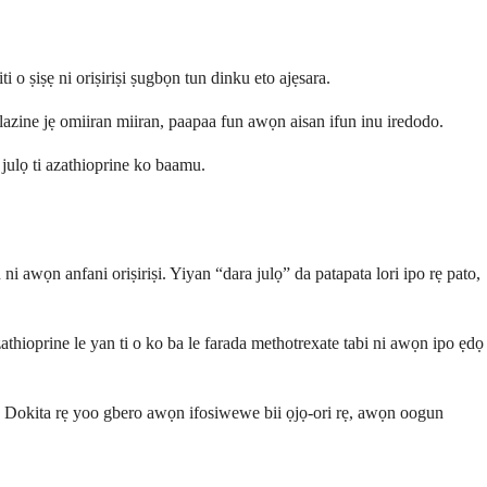
 o ṣiṣẹ ni oriṣiriṣi ṣugbọn tun dinku eto ajẹsara.
lazine jẹ omiiran miiran, paapaa fun awọn aisan ifun inu iredodo.
ẹ julọ ti azathioprine ko baamu.
awọn anfani oriṣiriṣi. Yiyan “dara julọ” da patapata lori ipo rẹ pato,
azathioprine le yan ti o ko ba le farada methotrexate tabi ni awọn ipo ẹdọ
n. Dokita rẹ yoo gbero awọn ifosiwewe bii ọjọ-ori rẹ, awọn oogun