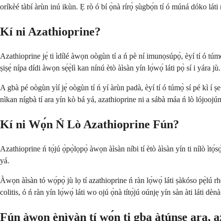
oríkèé tàbí àrùn inú ikùn. Ẹ rò ó bí ọ̀nà rírọ̀ ṣùgbọ́n tí ó múná dóko láti r
Kí ni Azathioprine?
Azathioprine jẹ́ ti ìdílé àwọn oògùn tí a ń pè ní imunọsúpọ̀, èyí tí ó túmọ
ṣiṣẹ́ nípa dídi àwọn sẹ́ẹ̀lì kan nínú ètò àìsàn yín lọ́wọ́ láti pọ̀ sí i yára jù.
A gbà pé oògùn yìí jẹ́ oògùn tí ń yí àrùn padà, èyí tí ó túmọ̀ sí pé kì í ṣ
nìkan nígbà tí ara yín kò bá yá, azathioprine ni a sábà máa ń lò lójoojúmọ
Kí ni Wọ́n Ń Lò Azathioprine Fún?
Azathioprine ń tọ́jú ọ̀pọ̀lọpọ̀ àwọn àìsàn níbi tí ètò àìsàn yín ti nílò ìtọ́
yá.
Àwọn àìsàn tó wọ́pọ̀ jù lọ tí azathioprine ń ràn lọ́wọ́ láti ṣàkóso pẹ̀lú 
colitis, ó ń ràn yín lọ́wọ́ láti wo ojú ọ̀nà títọ́jú oúnjẹ yín sàn àti láti dènà
Fún àwọn ènìyàn tí wọ́n ti gba àtúnṣe ara, az