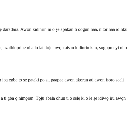
iṣẹ daradara. Awọn kidinrin ni o ṣe apakan ti oogun naa, nitorinaa idinku
 azathioprine ni a lo lati tọju awọn aisan kidinrin kan, ṣugbọn eyi nilo
ọn ipa ẹgbẹ to ṣe pataki pọ si, paapaa awọn akoran ati awọn iṣoro sẹẹli
i a ti gba ọ nimọran. Tọju abala ohun ti o ṣẹlẹ ki o le ṣe idiwọ iru awọn