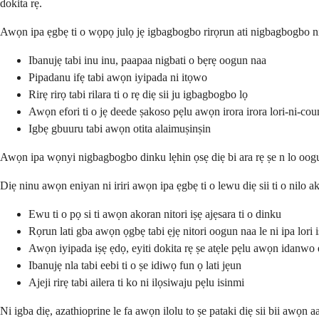
dokita rẹ.
Awọn ipa ẹgbẹ ti o wọpọ julọ jẹ igbagbogbo rirọrun ati nigbagbogbo ni 
Ibanujẹ tabi inu inu, paapaa nigbati o bẹrẹ oogun naa
Pipadanu ifẹ tabi awọn iyipada ni itọwo
Rirẹ rirọ tabi rilara ti o rẹ diẹ sii ju igbagbogbo lọ
Awọn efori ti o jẹ deede ṣakoso pẹlu awọn irora irora lori-ni-cou
Igbẹ gbuuru tabi awọn otita alaimuṣinṣin
Awọn ipa wọnyi nigbagbogbo dinku lẹhin ọsẹ diẹ bi ara rẹ ṣe n lo oogun
Diẹ ninu awọn eniyan ni iriri awọn ipa ẹgbẹ ti o lewu diẹ sii ti o nilo 
Ewu ti o pọ si ti awọn akoran nitori iṣẹ ajẹsara ti o dinku
Rọrun lati gba awọn ọgbẹ tabi ẹjẹ nitori oogun naa le ni ipa lori i
Awọn iyipada iṣẹ ẹdọ, eyiti dokita rẹ ṣe atẹle pẹlu awọn idanwo 
Ibanujẹ nla tabi eebi ti o ṣe idiwọ fun ọ lati jẹun
Ajeji rirẹ tabi ailera ti ko ni ilọsiwaju pẹlu isinmi
Ni igba diẹ, azathioprine le fa awọn ilolu to ṣe pataki diẹ sii bii awọn a