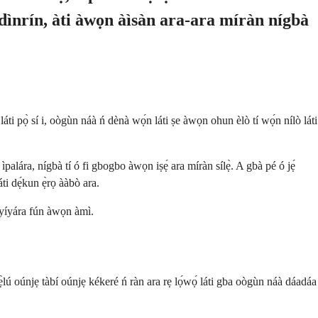
kídìnrín, àti àwọn àìsàn ara-ara míràn nígbà
láti pọ̀ sí i, oògùn náà ń dènà wọ́n láti ṣe àwọn ohun èlò tí wọ́n nílò láti
ti ìpalára, nígbà tí ó fi gbogbo àwọn iṣẹ́ ara míràn sílẹ̀. A gbà pé ó jẹ́
ti dẹ́kun ẹ̀rọ ààbò ara.
ṣe yíyára fún àwọn àmì.
 pẹ̀lú oúnjẹ tàbí oúnjẹ kékeré ń ràn ara rẹ lọ́wọ́ láti gba oògùn náà dáadáa