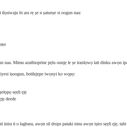
ilọsiwaju bi ara rẹ ṣe n ṣatunṣe si oogun naa:
nter
 naa. Mimu azathioprine pẹlu ounjẹ le ṣe iranlọwọ lati dinku awọn ipa ẹ
akiyesi iṣoogun, botilẹjẹpe iwọnyi ko wọpọ:
ṣelọpọ sẹẹli ẹjẹ
ẹjẹ deede
ati inira ti o lagbara, awọn sil drops pataki ninu awọn iṣiro sẹẹli ẹjẹ, t