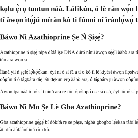
kọlu ẹ̀rọ tuntun náà. Láfikún, ó lè ràn wọ́n
tí àwọn ìtọ́jú míràn kò ti fúnni ní ìrànlọ́wọ́ t
Báwo Ni Azathioprine Ṣe Ń Ṣiṣẹ́?
Azathioprine ń ṣiṣẹ́ nípa dídá ìṣe DNA dúró nínú àwọn sẹ́ẹ̀lì ààbò ara tí ń
tún ara wọn ṣe.
Ìlànà yìí ń ṣẹlẹ̀ lọ́kọ̀ọ̀kan, èyí ni ó sì fà á tí o kò fi lè kíyèsí àwọn ìlọsí
oògùn tí ó lágbára díẹ̀ láti dẹ́kun ẹ̀rọ ààbò ara, ó lágbára ju àwọn oògùn
Àwọn ipa náà ń pọ̀ sí i nínú ara rẹ fún ọ̀pọ̀lọpọ̀ ọ̀sẹ̀ sí oṣù, èyí túmọ̀ 
Báwo Ni Mo Ṣe Lè Gba Azathioprine?
Gba azathioprine gẹ́gẹ́ bí dókítà rẹ ṣe pàṣẹ, nígbà gbogbo lẹ́ẹ̀kan tàbí lẹ́
àti dín àǹfààní inú ríru kù.