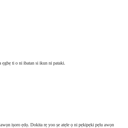
gbẹ ti o ni ibatan si ikun ni pataki.
abi awọn iṣoro ẹdọ. Dokita rẹ yoo ṣe atẹle ọ ni pẹkipẹki pẹlu awọn