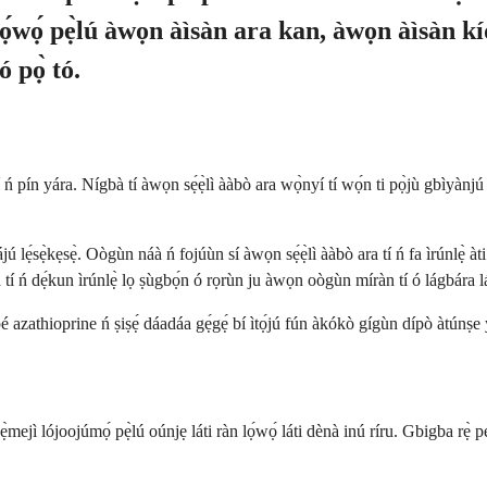
 lọ́wọ́ pẹ̀lú àwọn àìsàn ara kan, àwọn àìsàn 
ó pọ̀ tó.
 pín yára. Nígbà tí àwọn sẹ́ẹ̀lì ààbò ara wọ̀nyí tí wọ́n ti pọ̀jù gbìyànjú 
wájú lẹ́sẹ̀kẹsẹ̀. Oògùn náà ń fojúùn sí àwọn sẹ́ẹ̀lì ààbò ara tí ń fa ìrúnlẹ̀ à
 tí ń dẹ́kun ìrúnlẹ̀ lọ ṣùgbọ́n ó rọrùn ju àwọn oògùn míràn tí ó lágbára lá
sí pé azathioprine ń ṣiṣẹ́ dáadáa gẹ́gẹ́ bí ìtọ́jú fún àkókò gígùn dípò àtún
ẹ̀mejì lójoojúmọ́ pẹ̀lú oúnjẹ láti ràn lọ́wọ́ láti dènà inú ríru. Gbigba rẹ̀