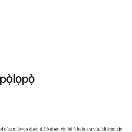
pọ̀lọpọ̀
í ẹ bá ní àwọn àìsàn tí ètò àìsàn yín bá ń kọlu ara yín, bíi àrùn ẹ̀jẹ̀