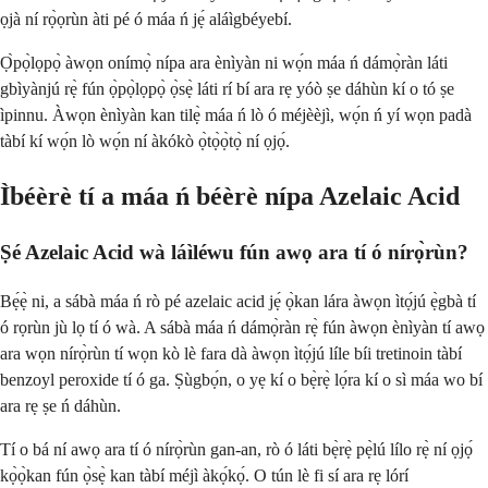
ọjà ní rọ̀ọrùn àti pé ó máa ń jẹ́ aláìgbéyebí.
Ọ̀pọ̀lọpọ̀ àwọn onímọ̀ nípa ara ènìyàn ni wọ́n máa ń dámọ̀ràn láti
gbìyànjú rẹ̀ fún ọ̀pọ̀lọpọ̀ ọ̀sẹ̀ láti rí bí ara rẹ yóò ṣe dáhùn kí o tó ṣe
ìpinnu. Àwọn ènìyàn kan tilẹ̀ máa ń lò ó méjèèjì, wọ́n ń yí wọn padà
tàbí kí wọ́n lò wọ́n ní àkókò ọ̀tọ̀ọ̀tọ̀ ní ọjọ́.
Ìbéèrè tí a máa ń béèrè nípa Azelaic Acid
Ṣé Azelaic Acid wà láìléwu fún awọ ara tí ó nírọ̀rùn?
Bẹ́ẹ̀ ni, a sábà máa ń rò pé azelaic acid jẹ́ ọ̀kan lára àwọn ìtọ́jú ẹ̀gbà tí
ó rọrùn jù lọ tí ó wà. A sábà máa ń dámọ̀ràn rẹ̀ fún àwọn ènìyàn tí awọ
ara wọn nírọ̀rùn tí wọn kò lè fara dà àwọn ìtọ́jú líle bíi tretinoin tàbí
benzoyl peroxide tí ó ga. Ṣùgbọ́n, o yẹ kí o bẹ̀rẹ̀ lọ́ra kí o sì máa wo bí
ara rẹ ṣe ń dáhùn.
Tí o bá ní awọ ara tí ó nírọ̀rùn gan-an, rò ó láti bẹ̀rẹ̀ pẹ̀lú lílo rẹ̀ ní ọjọ́
kọ̀ọ̀kan fún ọ̀sẹ̀ kan tàbí méjì àkọ́kọ́. O tún lè fi sí ara rẹ lórí