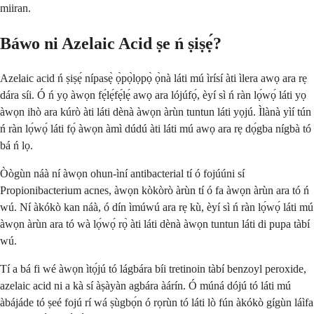
miiran.
Báwo ni Azelaic Acid ṣe ń ṣiṣẹ́?
Azelaic acid ń ṣiṣẹ́ nípasẹ̀ ọ̀pọ̀lọpọ̀ ọ̀nà láti mú ìrísí àti ìlera awọ ara rẹ
dára síi. Ó ń yọ àwọn fẹ́lẹ́fẹ́lẹ́ awọ ara lójúfọ́, èyí sì ń ràn lọ́wọ́ láti yọ
àwọn ihò ara kúrò àti láti dènà àwọn àrùn tuntun láti yọjú. Ìlànà yìí tún
ń ràn lọ́wọ́ láti fọ́ àwọn àmì dúdú àti láti mú awọ ara rẹ dọ́gba nígbà tó
bá ń lọ.
Òògùn náà ní àwọn ohun-ìní antibacterial tí ó fojúúni sí
Propionibacterium acnes, àwọn kòkòrò àrùn tí ó fa àwọn àrùn ara tó ń
wú. Ní àkókò kan náà, ó dín ìmúwú ara rẹ kù, èyí sì ń ràn lọ́wọ́ láti mú
àwọn àrùn ara tó wà lọ́wọ́ rọ̀ àti láti dènà àwọn tuntun láti di pupa tàbí
wú.
Tí a bá fi wé àwọn ìtọ́jú tó lágbára bíi tretinoin tàbí benzoyl peroxide,
azelaic acid ni a kà sí àṣàyàn agbára àárín. Ó múná dójú tó láti mú
àbájáde tó ṣeé fojú rí wá ṣùgbọ́n ó rọrùn tó láti lò fún àkókò gígùn láìfa