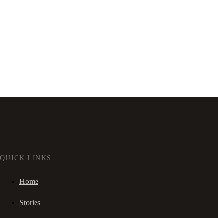
QUICK LINKS
Home
Stories