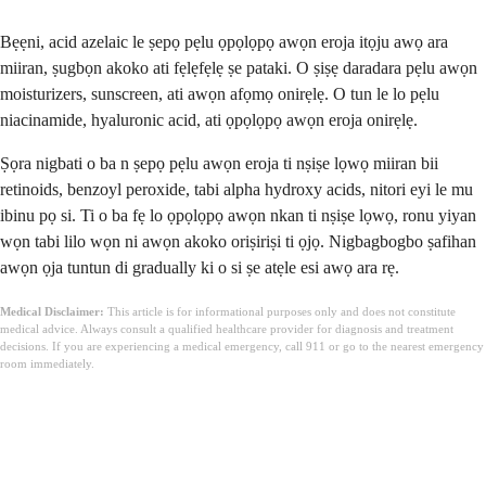
Bẹẹni, acid azelaic le ṣepọ pẹlu ọpọlọpọ awọn eroja itọju awọ ara
miiran, ṣugbọn akoko ati fẹlẹfẹlẹ ṣe pataki. O ṣiṣẹ daradara pẹlu awọn
moisturizers, sunscreen, ati awọn afọmọ onirẹlẹ. O tun le lo pẹlu
niacinamide, hyaluronic acid, ati ọpọlọpọ awọn eroja onirẹlẹ.
Ṣọra nigbati o ba n ṣepọ pẹlu awọn eroja ti nṣiṣe lọwọ miiran bii
retinoids, benzoyl peroxide, tabi alpha hydroxy acids, nitori eyi le mu
ibinu pọ si. Ti o ba fẹ lo ọpọlọpọ awọn nkan ti nṣiṣe lọwọ, ronu yiyan
wọn tabi lilo wọn ni awọn akoko oriṣiriṣi ti ọjọ. Nigbagbogbo ṣafihan
awọn ọja tuntun di gradually ki o si ṣe atẹle esi awọ ara rẹ.
Medical Disclaimer:
This article is for informational purposes only and does not constitute
medical advice. Always consult a qualified healthcare provider for diagnosis and treatment
decisions. If you are experiencing a medical emergency, call 911 or go to the nearest emergency
room immediately.