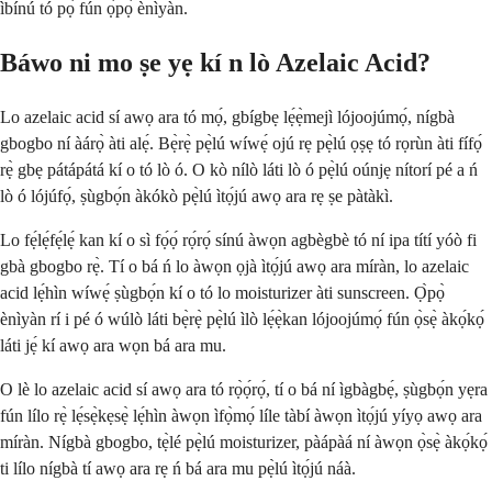
ìbínú tó pọ̀ fún ọ̀pọ̀ ènìyàn.
Báwo ni mo ṣe yẹ kí n lò Azelaic Acid?
Lo azelaic acid sí awọ ara tó mọ́, gbígbẹ lẹ́ẹ̀mejì lójoojúmọ́, nígbà
gbogbo ní àárọ̀ àti alẹ́. Bẹ̀rẹ̀ pẹ̀lú wíwẹ́ ojú rẹ pẹ̀lú ọṣẹ tó rọrùn àti fífọ́
rẹ̀ gbẹ pátápátá kí o tó lò ó. O kò nílò láti lò ó pẹ̀lú oúnjẹ nítorí pé a ń
lò ó lójúfọ́, ṣùgbọ́n àkókò pẹ̀lú ìtọ́jú awọ ara rẹ ṣe pàtàkì.
Lo fẹ́lẹ́fẹ́lẹ́ kan kí o sì fọ́ọ́ rọ́rọ́ sínú àwọn agbègbè tó ní ipa títí yóò fi
gbà gbogbo rẹ̀. Tí o bá ń lo àwọn ọjà ìtọ́jú awọ ara míràn, lo azelaic
acid lẹ́hìn wíwẹ́ ṣùgbọ́n kí o tó lo moisturizer àti sunscreen. Ọ̀pọ̀
ènìyàn rí i pé ó wúlò láti bẹ̀rẹ̀ pẹ̀lú ìlò lẹ́ẹ̀kan lójoojúmọ́ fún ọ̀sẹ̀ àkọ́kọ́
láti jẹ́ kí awọ ara wọn bá ara mu.
O lè lo azelaic acid sí awọ ara tó rọ̀ọ́rọ́, tí o bá ní ìgbàgbẹ́, ṣùgbọ́n yẹra
fún lílo rẹ̀ lẹ́sẹ̀kẹsẹ̀ lẹ́hìn àwọn ìfọ̀mọ́ líle tàbí àwọn ìtọ́jú yíyọ awọ ara
míràn. Nígbà gbogbo, tẹ̀lé pẹ̀lú moisturizer, pàápàá ní àwọn ọ̀sẹ̀ àkọ́kọ́
ti lílo nígbà tí awọ ara rẹ ń bá ara mu pẹ̀lú ìtọ́jú náà.