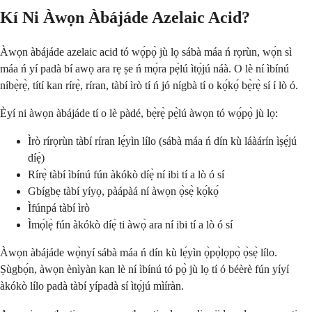
Kí Ni Àwọn Àbájáde Azelaic Acid?
Àwọn àbájáde azelaic acid tó wọ́pọ̀ jù lọ sábà máa ń rọrùn, wọ́n sì
máa ń yí padà bí awọ ara rẹ ṣe ń mọ́ra pẹ̀lú ìtọ́jú náà. O lè ní ìbínú
níbẹ̀rẹ̀, títí kan rírẹ̀, ríran, tàbí ìrò tí ń jó nígbà tí o kọ́kọ́ bẹ̀rẹ̀ sí í lò ó.
Èyí ni àwọn àbájáde tí o lè pàdé, bẹ̀rẹ̀ pẹ̀lú àwọn tó wọ́pọ̀ jù lọ:
Ìrò rírọrùn tàbí ríran lẹ́yìn lílo (sábà máa ń dín kù láàárín ìṣẹ́jú
díẹ̀)
Rírẹ̀ tàbí ìbínú fún àkókò díẹ̀ ní ibi tí a lò ó sí
Gbígbẹ tàbí yíyọ, pàápàá ní àwọn ọ̀sẹ̀ kọ́kọ́
Ìfúnpá tàbí ìrò
Ìmọ́lẹ̀ fún àkókò díẹ̀ ti àwọ̀ ara ní ibi tí a lò ó sí
Àwọn àbájáde wọ̀nyí sábà máa ń dín kù lẹ́yìn ọ̀pọ̀lọpọ̀ ọ̀sẹ̀ lílo.
Ṣùgbọ́n, àwọn ènìyàn kan lè ní ìbínú tó pọ̀ jù lọ tí ó béèrè fún yíyí
àkókò lílo padà tàbí yípadà sí ìtọ́jú mìíràn.