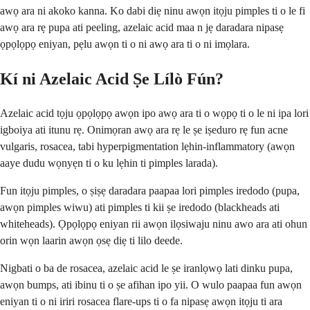
awọ ara ni akoko kanna. Ko dabi diẹ ninu awọn itọju pimples ti o le fi
awọ ara rẹ pupa ati peeling, azelaic acid maa n jẹ daradara nipasẹ
ọpọlọpọ eniyan, pẹlu awọn ti o ni awọ ara ti o ni imọlara.
Kí ni Azelaic Acid Ṣe Lílò Fún?
Azelaic acid tọju ọpọlọpọ awọn ipo awọ ara ti o wọpọ ti o le ni ipa lori
igboiya ati itunu rẹ. Onimọran awọ ara rẹ le ṣe iṣeduro rẹ fun acne
vulgaris, rosacea, tabi hyperpigmentation lẹhin-inflammatory (awọn
aaye dudu wọnyẹn ti o ku lẹhin ti pimples larada).
Fun itọju pimples, o ṣiṣẹ daradara paapaa lori pimples iredodo (pupa,
awọn pimples wiwu) ati pimples ti kii ṣe iredodo (blackheads ati
whiteheads). Ọpọlọpọ eniyan rii awọn ilọsiwaju ninu awo ara ati ohun
orin wọn laarin awọn ọsẹ diẹ ti lilo deede.
Nigbati o ba de rosacea, azelaic acid le ṣe iranlọwọ lati dinku pupa,
awọn bumps, ati ibinu ti o ṣe afihan ipo yii. O wulo paapaa fun awọn
eniyan ti o ni iriri rosacea flare-ups ti o fa nipasẹ awọn itọju ti ara