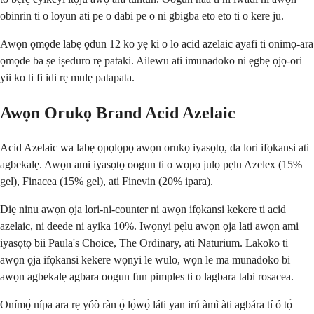
obinrin ti o loyun ati pe o dabi pe o ni gbigba eto eto ti o kere ju.
Awọn ọmọde labẹ ọdun 12 ko yẹ ki o lo acid azelaic ayafi ti onimọ-ara
ọmọde ba ṣe iṣeduro rẹ pataki. Ailewu ati imunadoko ni ẹgbẹ ọjọ-ori
yii ko ti fi idi rẹ mulẹ patapata.
Awọn Orukọ Brand Acid Azelaic
Acid Azelaic wa labẹ ọpọlọpọ awọn orukọ iyasọtọ, da lori ifọkansi ati
agbekalẹ. Awọn ami iyasọtọ oogun ti o wọpọ julọ pẹlu Azelex (15%
gel), Finacea (15% gel), ati Finevin (20% ipara).
Diẹ ninu awọn ọja lori-ni-counter ni awọn ifọkansi kekere ti acid
azelaic, ni deede ni ayika 10%. Iwọnyi pẹlu awọn ọja lati awọn ami
iyasọtọ bii Paula's Choice, The Ordinary, ati Naturium. Lakoko ti
awọn ọja ifọkansi kekere wọnyi le wulo, wọn le ma munadoko bi
awọn agbekalẹ agbara oogun fun pimples ti o lagbara tabi rosacea.
Onímọ̀ nípa ara rẹ yóò ràn ọ́ lọ́wọ́ láti yan irú àmì àti agbára tí ó tọ́