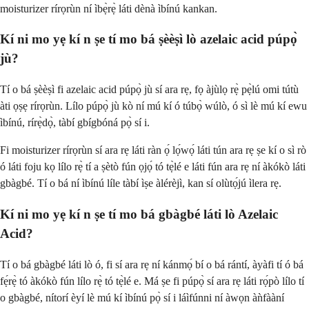
moisturizer rírọrùn ní ìbẹ̀rẹ̀ láti dènà ìbínú kankan.
Kí ni mo yẹ kí n ṣe tí mo bá ṣèèṣì lò azelaic acid púpọ̀
jù?
Tí o bá ṣèèṣì fi azelaic acid púpọ̀ jù sí ara rẹ, fọ àjùlọ rẹ̀ pẹ̀lú omi tútù
àti ọṣẹ rírọrùn. Lílo púpọ̀ jù kò ní mú kí ó túbọ̀ wúlò, ó sì lè mú kí ewu
ìbínú, rírẹ̀dọ̀, tàbí gbígbóná pọ̀ sí i.
Fi moisturizer rírọrùn sí ara rẹ láti ràn ọ́ lọ́wọ́ láti tún ara rẹ ṣe kí o sì rò
ó láti foju kọ lílo rẹ̀ tí a ṣètò fún ọjọ́ tó tẹ̀lé e láti fún ara rẹ ní àkókò láti
gbàgbé. Tí o bá ní ìbínú líle tàbí ìṣe àlérèjì, kan sí olùtọ́jú ìlera rẹ.
Kí ni mo yẹ kí n ṣe tí mo bá gbàgbé láti lò Azelaic
Acid?
Tí o bá gbàgbé láti lò ó, fi sí ara rẹ ní kánmọ́ bí o bá rántí, àyàfi tí ó bá
fẹ́rẹ̀ tó àkókò fún lílo rẹ̀ tó tẹ̀lé e. Má ṣe fi púpọ̀ sí ara rẹ láti rọ́pò lílo tí
o gbàgbé, nítorí èyí lè mú kí ìbínú pọ̀ sí i láìfúnni ní àwọn àǹfààní