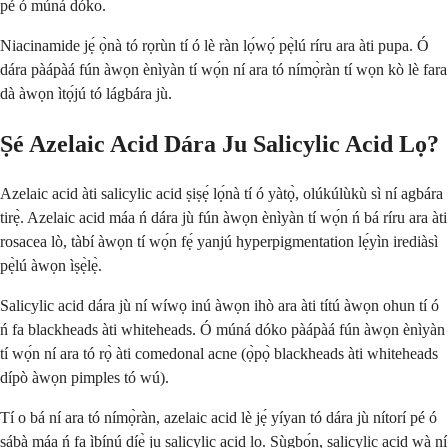
pé ó múná dóko.
Niacinamide jẹ́ ọ̀nà tó rọrùn tí ó lè ràn lọ́wọ́ pẹ̀lú ríru ara àti pupa. Ó
dára pàápàá fún àwọn ènìyàn tí wọ́n ní ara tó nímọ̀ràn tí wọn kò lè fara
dà àwọn ìtọ́jú tó lágbára jù.
Ṣé Azelaic Acid Dára Ju Salicylic Acid Lọ?
Azelaic acid àti salicylic acid ṣiṣẹ́ lọ́nà tí ó yàtọ̀, olúkúlùkù sì ní agbára
tirẹ̀. Azelaic acid máa ń dára jù fún àwọn ènìyàn tí wọ́n ń bá ríru ara àti
rosacea lò, tàbí àwọn tí wọ́n fẹ́ yanjú hyperpigmentation lẹ́yìn irediàsì
pẹ̀lú àwọn ìṣẹ̀lẹ̀.
Salicylic acid dára jù ní wíwọ inú àwọn ihò ara àti títú àwọn ohun tí ó
ń fa blackheads àti whiteheads. Ó múná dóko pàápàá fún àwọn ènìyàn
tí wọ́n ní ara tó rọ̀ àti comedonal acne (ọ̀pọ̀ blackheads àti whiteheads
dípò àwọn pimples tó wú).
Tí o bá ní ara tó nímọ̀ràn, azelaic acid lè jẹ́ yíyan tó dára jù nítorí pé ó
sábà máa ń fa ìbínú díẹ̀ ju salicylic acid lọ. Ṣùgbọ́n, salicylic acid wà ní