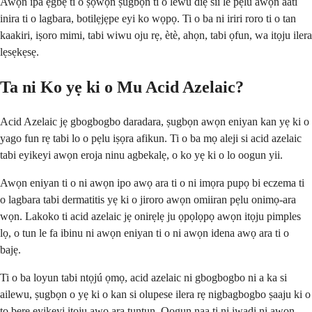
Awọn ipa ẹgbẹ ti o ṣọwọn ṣugbọn ti o lewu diẹ sii le pẹlu awọn aati
inira ti o lagbara, botilẹjẹpe eyi ko wọpọ. Ti o ba ni iriri roro ti o tan
kaakiri, iṣoro mimi, tabi wiwu oju rẹ, ètè, ahọn, tabi ọfun, wa itọju ilera
lẹsẹkẹsẹ.
Ta ni Ko yẹ ki o Mu Acid Azelaic?
Acid Azelaic jẹ gbogbogbo daradara, ṣugbọn awọn eniyan kan yẹ ki o
yago fun rẹ tabi lo o pẹlu iṣọra afikun. Ti o ba mọ aleji si acid azelaic
tabi eyikeyi awọn eroja ninu agbekalẹ, o ko yẹ ki o lo oogun yii.
Awọn eniyan ti o ni awọn ipo awọ ara ti o ni imọra pupọ bi eczema ti
o lagbara tabi dermatitis yẹ ki o jiroro awọn omiiran pẹlu onimọ-ara
wọn. Lakoko ti acid azelaic jẹ onirẹlẹ ju ọpọlọpọ awọn itọju pimples
lọ, o tun le fa ibinu ni awọn eniyan ti o ni awọn idena awọ ara ti o
bajẹ.
Ti o ba loyun tabi ntọjú ọmọ, acid azelaic ni gbogbogbo ni a ka si
ailewu, ṣugbọn o yẹ ki o kan si olupese ilera rẹ nigbagbogbo ṣaaju ki o
to bẹrẹ eyikeyi itọju awọ ara tuntun. Oogun naa ti ni iwadi ni awọn