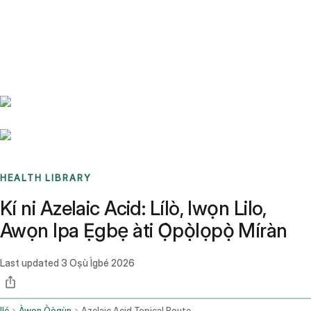
Benchmarks
Stories
FAQ
Sign up / Log in
HEALTH LIBRARY
Kí ni Azelaic Acid: Lílò, Iwọn Lilo,
Awọn Ipa Ẹgbẹ àti Ọ̀pọ̀lọpọ̀ Míràn
Last updated
3 Oṣù Ìgbé 2026
Ilé
Àwọn Òògùn
Azelaic Acid Topical Route