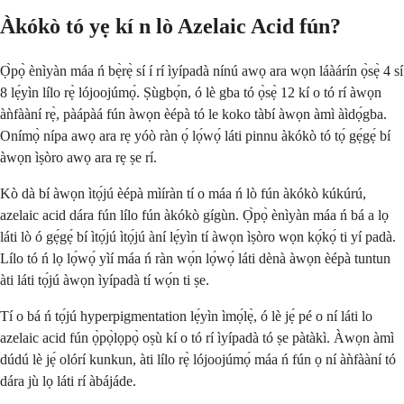
Àkókò tó yẹ kí n lò Azelaic Acid fún?
Ọ̀pọ̀ ènìyàn máa ń bẹ̀rẹ̀ sí í rí ìyípadà nínú awọ ara wọn láàárín ọ̀sẹ̀ 4 sí
8 lẹ́yìn lílo rẹ̀ lójoojúmọ́. Ṣùgbọ́n, ó lè gba tó ọ̀sẹ̀ 12 kí o tó rí àwọn
àǹfààní rẹ̀, pàápàá fún àwọn èépà tó le koko tàbí àwọn àmì àìdọ́gba.
Onímọ̀ nípa awọ ara rẹ yóò ràn ọ́ lọ́wọ́ láti pinnu àkókò tó tọ́ gẹ́gẹ́ bí
àwọn ìṣòro awọ ara rẹ ṣe rí.
Kò dà bí àwọn ìtọ́jú èépà mìíràn tí o máa ń lò fún àkókò kúkúrú,
azelaic acid dára fún lílo fún àkókò gígùn. Ọ̀pọ̀ ènìyàn máa ń bá a lọ
láti lò ó gẹ́gẹ́ bí ìtọ́jú ìtọ́jú àní lẹ́yìn tí àwọn ìṣòro wọn kọ́kọ́ ti yí padà.
Lílo tó ń lọ lọ́wọ́ yìí máa ń ràn wọ́n lọ́wọ́ láti dènà àwọn èépà tuntun
àti láti tọ́jú àwọn ìyípadà tí wọ́n ti ṣe.
Tí o bá ń tọ́jú hyperpigmentation lẹ́yìn ìmọ́lẹ̀, ó lè jẹ́ pé o ní láti lo
azelaic acid fún ọ̀pọ̀lọpọ̀ oṣù kí o tó rí ìyípadà tó ṣe pàtàkì. Àwọn àmì
dúdú lè jẹ́ olórí kunkun, àti lílo rẹ̀ lójoojúmọ́ máa ń fún ọ ní àǹfààní tó
dára jù lọ láti rí àbájáde.