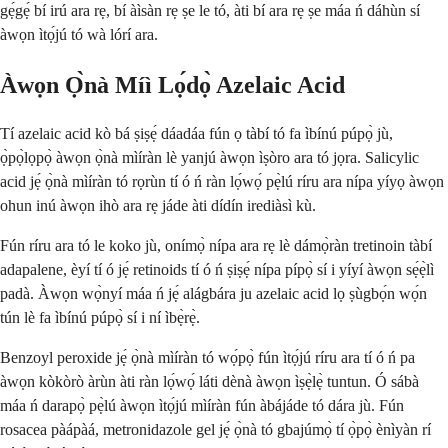
gẹ́gẹ́ bí irú ara rẹ, bí àìsàn rẹ ṣe le tó, àti bí ara rẹ ṣe máa ń dáhùn sí
àwọn ìtọ́jú tó wà lórí ara.
Àwọn Ọ̀nà Míì Lọ́dọ̀ Azelaic Acid
Tí azelaic acid kò bá ṣiṣẹ́ dáadáa fún ọ tàbí tó fa ìbínú púpọ̀ jù,
ọ̀pọ̀lọpọ̀ àwọn ọ̀nà mìíràn lè yanjú àwọn ìṣòro ara tó jọra. Salicylic
acid jẹ́ ọ̀nà mìíràn tó rọrùn tí ó ń ràn lọ́wọ́ pẹ̀lú ríru ara nípa yíyọ àwọn
ohun inú àwọn ihò ara rẹ jáde àti dídín irediàsì kù.
Fún ríru ara tó le koko jù, onímọ̀ nípa ara rẹ lè dámọ̀ràn tretinoin tàbí
adapalene, èyí tí ó jẹ́ retinoids tí ó ń ṣiṣẹ́ nípa pípọ̀ sí i yíyí àwọn sẹ́ẹ̀lì
padà. Àwọn wọ̀nyí máa ń jẹ́ alágbára ju azelaic acid lọ ṣùgbọ́n wọ́n
tún lè fa ìbínú púpọ̀ sí i ní ìbẹ̀rẹ̀.
Benzoyl peroxide jẹ́ ọ̀nà mìíràn tó wọ́pọ̀ fún ìtọ́jú ríru ara tí ó ń pa
àwọn kòkòrò àrùn àti ràn lọ́wọ́ láti dènà àwọn ìṣẹ̀lẹ̀ tuntun. Ó sábà
máa ń darapọ̀ pẹ̀lú àwọn ìtọ́jú mìíràn fún àbájáde tó dára jù. Fún
rosacea pàápàá, metronidazole gel jẹ́ ọ̀nà tó gbajúmọ̀ tí ọ̀pọ̀ ènìyàn rí