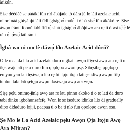
àfikún.
Ṣíṣe déédéé ṣe pàtàkì fún rírí àbájáde tó dára jù lọ láti azelaic acid,
nítorí náà gbìyànjú láti fìdí ìgbàgbọ́ múlẹ̀ tí ó bá ṣiṣẹ́ fún àkókò rẹ. Ṣíṣe
àwọn ìrántí foonù tàbí fífi rẹ̀ sínú ìgbàgbọ́ àbójúwo ara rẹ tí ó wà tẹ́lẹ̀ lè
ràn ọ́ lọ́wọ́ láti rántí.
Ìgbà wo ni mo lè dáwọ́ lílo Azelaic Acid dúró?
O le maa da lilo acid azelaic duro nigbati awọn ifiyesi awọ ara rẹ ti ni
ilọsiwaju ati pe o duro fun ọpọlọpọ awọn ọsẹ. Sibẹsibẹ, ọpọlọpọ
eniyan yan lati tẹsiwaju lilo rẹ bi itọju itọju lati ṣe idiwọ awọn fifọ
tuntun tabi lati ṣetọju awọn ilọsiwaju awọ ara wọn.
Ṣiṣẹ pẹlu onimọ-jinlẹ awọ ara rẹ lati pinnu akoko ti o tọ lati da duro
tabi dinku igbohunsafẹfẹ. Wọn le ṣe iṣeduro idinku lilo di gradually
dipo didaduro lojiji, paapaa ti o ba ti nlo fun ọpọlọpọ awọn oṣu.
Ṣe Mo le Lo Acid Azelaic pẹlu Awọn Ọja Itọju Awọ
Ara Miiran?