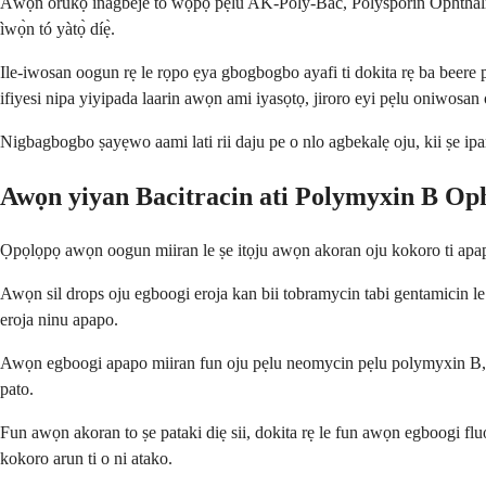
Àwọn orúkọ ìnagbèjé tó wọ́pọ̀ pẹ̀lú AK-Poly-Bac, Polysporin Ophthalmi
ìwọ̀n tó yàtọ̀ díẹ̀.
Ile-iwosan oogun rẹ le rọpo ẹya gbogbogbo ayafi ti dokita rẹ ba beer
ifiyesi nipa yiyipada laarin awọn ami iyasọtọ, jiroro eyi pẹlu oniwosan 
Nigbagbogbo ṣayẹwo aami lati rii daju pe o nlo agbekalẹ oju, kii ṣe ipara
Awọn yiyan Bacitracin ati Polymyxin B Op
Ọpọlọpọ awọn oogun miiran le ṣe itọju awọn akoran oju kokoro ti apapo y
Awọn sil drops oju egboogi eroja kan bii tobramycin tabi gentamicin le 
eroja ninu apapo.
Awọn egboogi apapo miiran fun oju pẹlu neomycin pẹlu polymyxin B, ta
pato.
Fun awọn akoran to ṣe pataki diẹ sii, dokita rẹ le fun awọn egboogi flu
kokoro arun ti o ni atako.