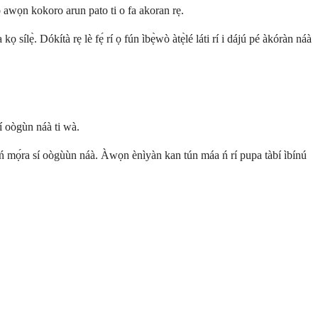
mọ awọn kokoro arun pato ti o fa akoran rẹ.
lẹ̀. Dókítà rẹ lè fẹ́ rí ọ fún ìbẹ̀wò àtẹ̀lé láti rí i dájú pé àkóràn náà
í oògùn náà ti wà.
ẹ ṣe ń mọ́ra sí oògùùn náà. Àwọn ènìyàn kan tún máa ń rí pupa tàbí ìbínú