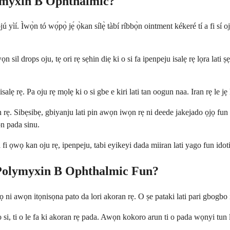
lymyxin B Ophthalmic?
yìí. Ìwọ̀n tó wọ́pọ̀ jẹ́ ọ̀kan sílẹ̀ tàbí ríbbọ̀n ointment kékeré tí a fi sí
sil drops oju, tẹ ori rẹ sẹhin diẹ ki o si fa ipenpeju isalẹ rẹ lọra lati 
 isalẹ rẹ. Pa oju rẹ mọlẹ ki o si gbe e kiri lati tan oogun naa. Iran rẹ le j
un rẹ. Sibẹsibẹ, gbiyanju lati pin awọn iwọn rẹ ni deede jakejado ọjọ f
ọn pada sinu.
fi ọwọ kan oju rẹ, ipenpeju, tabi eyikeyi dada miiran lati yago fun idoti
 Polymyxin B Ophthalmic Fun?
ni awọn itọnisọna pato da lori akoran rẹ. O ṣe pataki lati pari gbogbo i
i, ti o le fa ki akoran rẹ pada. Awọn kokoro arun ti o pada wọnyi tun le 