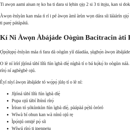
Ti awọn aami aisan rẹ ko ba ti dara si lẹhin ọjọ 2 si 3 ti itọju, kan si 
Àwọn ènìyàn kan máa ń rí i pé àwọn àmì àrùn wọn dára síi láàárín ọjọ́ kan 
ti parẹ́ pátápátá.
Kí Ni Àwọn Àbájáde Oògùn Bacitracin àti
Ọ̀pọ̀lọpọ̀ ènìyàn máa ń fara dà oògùn yìí dáadáa, ṣùgbọ́n àwọn àbájáde k
O lè ní ìrírí jíjóná tàbí lílù fún ìgbà díẹ̀ nígbà tí o bá kọ́kọ́ lo oògùn
rírọ̀ ní agbègbè ojú.
Èyí nìyí àwọn àbájáde tó wọ́pọ̀ jùlọ tí o lè ní:
Jíjóná tàbí lílù fún ìgbà díẹ̀
Pupa ojú tàbí ìbínú rírọ̀
Ìríran tó ṣókùnkùn fún ìgbà díẹ̀, pàápàá pẹ̀lú òróró
Wíwà bí ohun kan wà nínú ojú rẹ
Ìpọ́njú omijé pọ̀ síi
Wíwú rírọ̀ ti ipenpeju