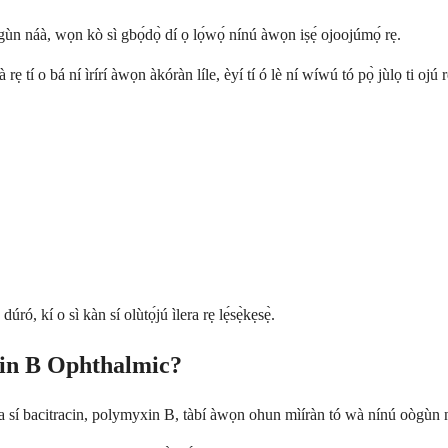
gùn náà, wọn kò sì gbọ́dọ̀ dí ọ lọ́wọ́ nínú àwọn iṣẹ́ ojoojúmọ́ rẹ.
tí o bá ní ìrírí àwọn àkóràn líle, èyí tí ó lè ní wíwú tó pọ̀ jùlọ ti ojú rẹ,
ó, kí o sì kàn sí olùtọ́jú ìlera rẹ lẹ́sẹ̀kẹsẹ̀.
yxin B Ophthalmic?
ara sí bacitracin, polymyxin B, tàbí àwọn ohun mìíràn tó wà nínú oògùn 