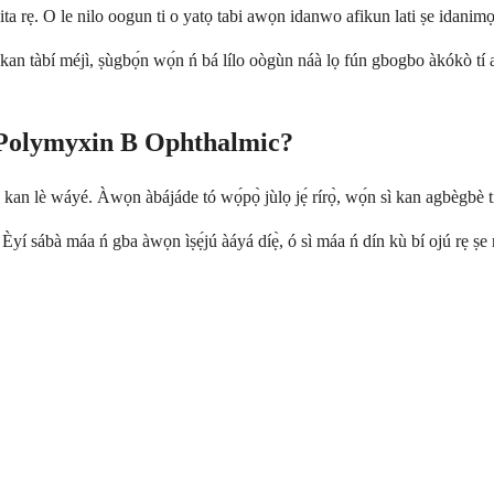
dokita rẹ. O le nilo oogun ti o yatọ tabi awọn idanwo afikun lati ṣe idani
tàbí méjì, ṣùgbọ́n wọ́n ń bá lílo oògùn náà lọ fún gbogbo àkókò tí a kọ sí
 Polymyxin B Ophthalmic?
an lè wáyé. Àwọn àbájáde tó wọ́pọ̀ jùlọ jẹ́ rírọ̀, wọ́n sì kan agbègbè t
 náà. Èyí sábà máa ń gba àwọn ìṣẹ́jú àáyá díẹ̀, ó sì máa ń dín kù bí ojú r