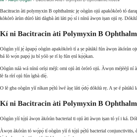
Bacitracin àti polymyxin B ophthalmic jẹ oògùn ojú apakòkòrò tó darapọ̀
kòkòrò àrùn dúró láti dàgbà àti láti pọ̀ sí i nínú àwọn iṣan ojú rẹ. Dókít
Kí ni Bacitracin àti Polymyxin B Ophthalm
Oògùn yìí jẹ́ àpapọ̀ oògùn apakòkòrò tí a ṣe pàtàkì fún àwọn àkóràn ojú
bá lò wọ́n papọ̀ ju bí yóò ṣe rí lọ fún ẹnì kọ̀ọ̀kan.
Oògùn náà wá nínú oríṣi méjì: omi ojú àti òróró ojú. Àwọn méjèèjì ní àwọn
lè fa rírí ojú fún ìgbà díẹ̀.
O lè gba oògùn yìí nìkan pẹ̀lú ìwé àṣẹ láti ọ̀dọ̀ dókítà rẹ. A ṣe é pàtàkì l
Kí ni Bacitracin àti Polymyxin B Ophthalm
Oògùn yìí tọ́jú àwọn àkóràn bacterial ti ojú àti àwọn iṣan tó yí i ká. Dó
Àwọn àkóràn tó wọ́pọ̀ tí oògùn yìí ń tọ́jú pẹ̀lú bacterial conjunctivitis,