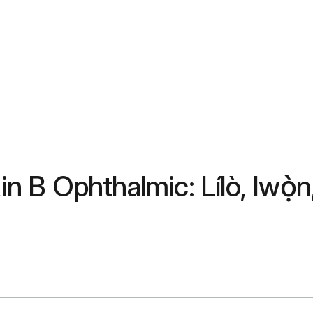
xin B Ophthalmic: Lílò, Iwọ̀