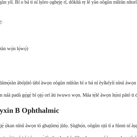
ìí. Bí o bá ti ní ìṣòro ọ̀gbẹ́jẹ rí, dókítà rẹ lè yàn oògùn mìíràn nítorí 
ẹ:
ràn wọ́n lọ́wọ́)
dámọ̀ràn àbójútó tàbí àwọn oògùn mìíràn bí o bá ní èyíkéyìí nínú àwọn 
náà padà gẹ́gẹ́ bí ọjọ́ orí àti iwuwo wọn. Máa tẹ̀lé àwọn ìtọ́ni pàtó 
myxin B Ophthalmic
 jẹ́ ọ̀kan nínú àwọn tó gbajúmọ̀ jùlọ. Ṣùgbọ́n, oògùn ojú tí a fúnni ní àṣẹ