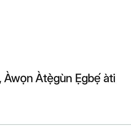
n, Àwọn Àtẹ̀gùn Ẹgbẹ́ àti