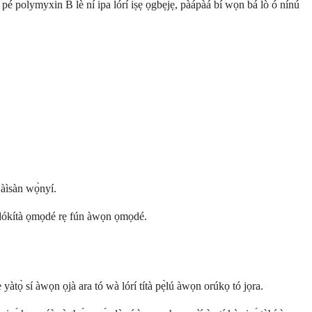
pé polymyxin B lè ní ipa lórí iṣẹ́ ọ̀gbẹ́jẹ, pàápàá bí wọ́n bá lò ó nínú
àìsàn wọ̀nyí.
ti dókítà ọmọdé rẹ fún àwọn ọmọdé.
 yàtọ̀ sí àwọn ọjà ara tó wà lórí títà pẹ̀lú àwọn orúkọ tó jọra.