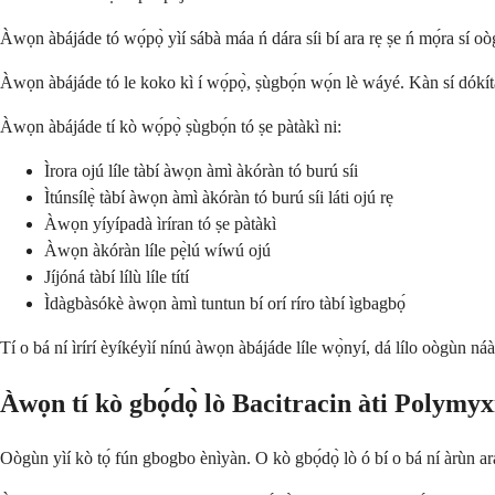
Àwọn àbájáde tó wọ́pọ̀ yìí sábà máa ń dára síi bí ara rẹ ṣe ń mọ́ra sí oò
Àwọn àbájáde tó le koko kì í wọ́pọ̀, ṣùgbọ́n wọ́n lè wáyé. Kàn sí dókítà rẹ 
Àwọn àbájáde tí kò wọ́pọ̀ ṣùgbọ́n tó ṣe pàtàkì ni:
Ìrora ojú líle tàbí àwọn àmì àkóràn tó burú síi
Ìtúnsílẹ̀ tàbí àwọn àmì àkóràn tó burú síi láti ojú rẹ
Àwọn yíyípadà ìríran tó ṣe pàtàkì
Àwọn àkóràn líle pẹ̀lú wíwú ojú
Jíjóná tàbí lílù líle títí
Ìdàgbàsókè àwọn àmì tuntun bí orí ríro tàbí ìgbagbọ́
Tí o bá ní ìrírí èyíkéyìí nínú àwọn àbájáde líle wọ̀nyí, dá lílo oògùn náà dúr
Àwọn tí kò gbọ́dọ̀ lò Bacitracin àti Polym
Oògùn yìí kò tọ́ fún gbogbo ènìyàn. O kò gbọ́dọ̀ lò ó bí o bá ní àrùn 