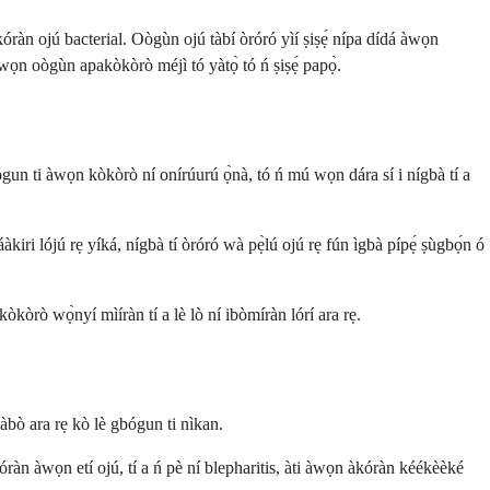
ràn ojú bacterial. Oògùn ojú tàbí òróró yìí ṣiṣẹ́ nípa dídá àwọn
 àwọn oògùn apakòkòrò méjì tó yàtọ̀ tó ń ṣiṣẹ́ papọ̀.
gun ti àwọn kòkòrò ní onírúurú ọ̀nà, tó ń mú wọn dára sí i nígbà tí a
kiri lójú rẹ yíká, nígbà tí òróró wà pẹ̀lú ojú rẹ fún ìgbà pípẹ́ ṣùgbọ́n ó
kòkòrò wọ̀nyí mìíràn tí a lè lò ní ibòmíràn lórí ara rẹ.
ààbò ara rẹ kò lè gbógun ti nìkan.
àkóràn àwọn etí ojú, tí a ń pè ní blepharitis, àti àwọn àkóràn kéékèèké