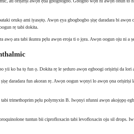
c, àti oríṣiríṣi àwọn ẹ̀dà gbogbogbò. Gbogbo wọn ní àwọn ohun tó ń ṣiṣ
e pataki orukọ ami iyasọtọ. Awọn ẹya gbogbogbo ṣiṣẹ daradara bi awọn 
oogun rẹ tabi dokita.
 awọ ara tabi ikunra pẹlu awọn eroja ti o jọra. Awọn oogun oju ni a ṣe ag
hthalmic
ii ko ba tọ fun ọ. Dokita rẹ le ṣeduro awọn egboogi oriṣiriṣi da lori a
ṣiṣẹ daradara fun akoran rẹ. Awọn oogun wọnyi lo awọn ọna oriṣiriṣi lati
bi trimethoprim pẹlu polymyxin B. Iwọnyi nfunni awọn akojọpọ egboogi 
oroquinolone tuntun bii ciprofloxacin tabi levofloxacin oju sil drops. I