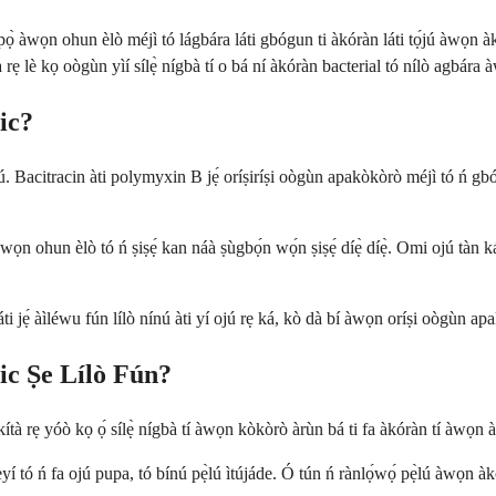
 àwọn ohun èlò méjì tó lágbára láti gbógun ti àkóràn láti tọ́jú àwọn àkó
à rẹ lè kọ oògùn yìí sílẹ̀ nígbà tí o bá ní àkóràn bacterial tó nílò agbára
ic?
. Bacitracin àti polymyxin B jẹ́ oríṣiríṣi oògùn apakòkòrò méjì tó ń gbó
 ohun èlò tó ń ṣiṣẹ́ kan náà ṣùgbọ́n wọ́n ṣiṣẹ́ díẹ̀ díẹ̀. Omi ojú tàn káà
áti jẹ́ àìléwu fún lílò nínú àti yí ojú rẹ ká, kò dà bí àwọn oríṣi oògùn apa
ic Ṣe Lílò Fún?
kítà rẹ yóò kọ ọ́ sílẹ̀ nígbà tí àwọn kòkòrò àrùn bá ti fa àkóràn tí àwọn 
 èyí tó ń fa ojú pupa, tó bínú pẹ̀lú ìtújáde. Ó tún ń rànlọ́wọ́ pẹ̀lú àwọn 