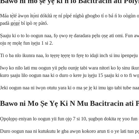
Báwo ni mo ṣe yẹ kí n lò Bacitracin àti Po
Máa tẹ̀lé àwọn ìtọ́ni dókítà rẹ ní pípé nígbà gbogbo tí o bá ń lo oògùn ojú 
padà gẹ́gẹ́ bí ipò rẹ pàtó.
Ṣaaju ki o to lo oogun naa, fọ ọwọ rẹ daradara pẹlu ọṣẹ ati omi. Fun awọn 
oju rẹ mọlẹ fun iṣẹju 1 si 2.
Ti o ba nlo ikunra naa, lo tẹẹrẹ tẹẹrẹ to fẹrẹ to idaji inch si inu ipenpeju
Iwọ ko nilo lati mu oogun yii pẹlu ounjẹ tabi wara nitori ko lọ sinu ik
kuro ṣaaju lilo oogun naa ki o duro o kere ju iṣẹju 15 ṣaaju ki o to fi w
Jeki oogun naa ni iwọn otutu yara ki o ma ṣe jẹ ki imu igo tabi tube naa 
Bawo ni Mo Ṣe Yẹ Ki N Mu Bacitracin ati
Ọpọlọpọ eniyan lo oogun yii fun ọjọ 7 si 10, ṣugbọn dokita rẹ yoo fun ọ 
Duro oogun naa ni kutukutu le gba awọn kokoro arun ti o ye lati tun pọ s