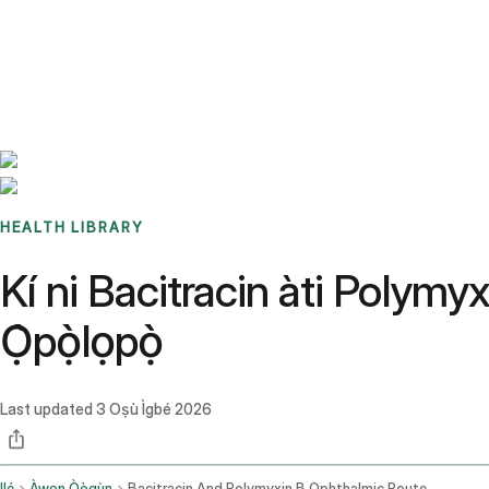
Benchmarks
Stories
FAQ
Sign up / Log in
HEALTH LIBRARY
Kí ni Bacitracin àti Polymy
Ọ̀pọ̀lọpọ̀
Last updated
3 Oṣù Ìgbé 2026
Ilé
Àwọn Òògùn
Bacitracin And Polymyxin B Ophthalmic Route