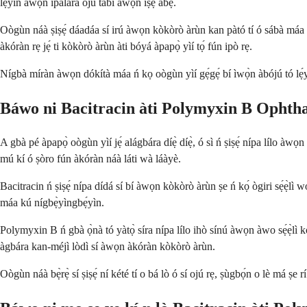
lẹ́yìn àwọn ìpalára ojú tàbí àwọn iṣẹ́ abẹ.
Oògùn náà ṣiṣẹ́ dáadáa sí irú àwọn kòkòrò àrùn kan pàtó tí ó sábà máa ń
àkóràn rẹ jẹ́ ti kòkòrò àrùn àti bóyá àpapọ̀ yìí tọ́ fún ipò rẹ.
Nígbà míràn àwọn dókítà máa ń kọ oògùn yìí gẹ́gẹ́ bí ìwọ̀n àbójú tó lẹ́yì
Báwo ni Bacitracin àti Polymyxin B Ophthal
A gbà pé àpapọ̀ oògùn yìí jẹ́ alágbára díẹ̀ díẹ̀, ó sì ń ṣiṣẹ́ nípa lílo à
mú kí ó ṣòro fún àkóràn náà láti wà láàyè.
Bacitracin ń ṣiṣẹ́ nípa dídá sí bí àwọn kòkòrò àrùn ṣe ń kọ́ ògiri sẹ́ẹ̀l
máa kú nígbẹ̀yìngbẹ́yìn.
Polymyxin B ń gbà ọ̀nà tó yàtọ̀ síra nípa lílo ihò sínú àwọn àwo sẹ́ẹ̀l
àgbára kan-méjì lòdì sí àwọn àkóràn kòkòrò àrùn.
Oògùn náà bẹ̀rẹ̀ sí ṣiṣẹ́ ní kété tí o bá lò ó sí ojú rẹ, ṣùgbọ́n o lè má ṣe rí