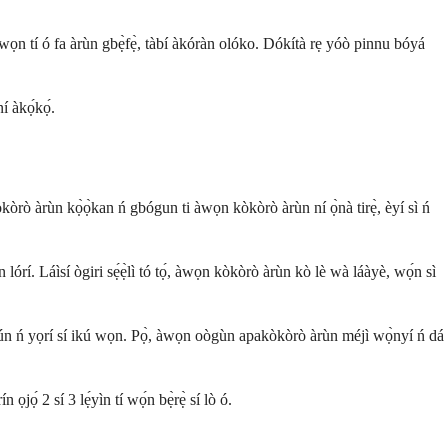
ọn tí ó fa àrùn gbẹ̀fẹ̀, tàbí àkóràn olóko. Dókítà rẹ yóò pinnu bóyá
í àkọ́kọ́.
òkòrò àrùn kọ̀ọ̀kan ń gbógun ti àwọn kòkòrò àrùn ní ọ̀nà tirẹ̀, èyí sì ń
órí. Láìsí ògiri sẹ́ẹ̀lì tó tọ́, àwọn kòkòrò àrùn kò lè wà láàyè, wọ́n sì
 tún ń yọrí sí ikú wọn. Pọ̀, àwọn oògùn apakòkòrò àrùn méjì wọ̀nyí ń dá
ọjọ́ 2 sí 3 lẹ́yìn tí wọ́n bẹ̀rẹ̀ sí lò ó.