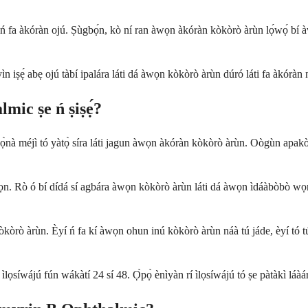
 fa àkóràn ojú. Ṣùgbọ́n, kò ní ran àwọn àkóràn kòkòrò àrùn lọ́wọ́ bí àw
n iṣẹ́ abẹ ojú tàbí ipalára láti dá àwọn kòkòrò àrùn dúró láti fa àkóràn n
mic ṣe ń ṣiṣẹ́?
wọn ọ̀nà méjì tó yàtọ̀ síra láti jagun àwọn àkóràn kòkòrò àrùn. Oògùn apak
ì wọn. Rò ó bí dídá sí agbára àwọn kòkòrò àrùn láti dá àwọn ìdáàbòbò wọn l
ì kòkòrò àrùn. Èyí ń fa kí àwọn ohun inú kòkòrò àrùn náà tú jáde, èyí tó
 ìlọsíwájú fún wákàtí 24 sí 48. Ọ̀pọ̀ ènìyàn rí ìlọsíwájú tó ṣe pàtàkì láàárín 