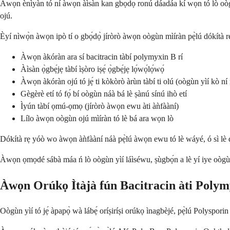
Àwọn ènìyàn tó ní àwọn àìsàn kan gbọ́dọ̀ ronú dáadáa kí wọ́n tó lò oògùn y
ojú.
Èyí nìwọ̀n àwọn ipò tí o gbọ́dọ̀ jíròrò àwọn oògùn mìíràn pẹ̀lú dókítà r
Àwọn àkóràn ara sí bacitracin tàbí polymyxin B rí
Àìsàn ọ̀gbẹ́jẹ tàbí ìṣòro iṣẹ́ ọ̀gbẹ́jẹ lọ́wọ́lọ́wọ́
Àwọn àkóràn ojú tó jẹ́ ti kòkòrò àrùn tàbí ti olú (oògùn yìí kò ní 
Gègèrè etí tó fọ́ bí oògùn náà bá lè ṣànú sínú ihò etí
Ìyún tàbí ọmú-ọmọ (jíròrò àwọn ewu àti àǹfààní)
Lílo àwọn oògùn ojú mìíràn tó lè bá ara wọn lò
Dókítà rẹ yóò wo àwọn àǹfààní náà pẹ̀lú àwọn ewu tó lè wáyé, ó sì lè 
Àwọn ọmọdé sábà máa ń lò oògùn yìí láìséwu, ṣùgbọ́n a lè yí iye oògùn 
Àwọn Orúkọ Ìtàjà fún Bacitracin àti Poly
Oògùn yìí tó jẹ́ àpapọ̀ wà lábẹ́ oríṣiríṣi orúkọ ìnagbèjé, pẹ̀lú Polysporin