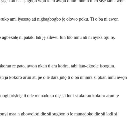
ẹ́ kan náà ṣùgbọ́n wọ́n lè ní àwọn ohun mìíràn tí kò ṣiṣẹ́ tàbí àwọn
orukọ ami iyasọtọ ati nigbagbogbo jẹ olowo poku. Ti o ba ni awọn
bekalẹ ni pataki lati jẹ ailewu fun lilo ninu ati ni ayika oju rẹ.
koran rẹ pato, awọn nkan ti ara korira, tabi itan-akọọlẹ iṣoogun.
 ja kokoro arun ati pe o le dara julọ ti o ba ni inira si ọkan ninu awọn
oriṣiriṣi ti o le munadoko diẹ sii lodi si akoran kokoro arun rẹ
wọnyi maa n gbowolori diẹ sii ṣugbọn o le munadoko diẹ sii lodi si