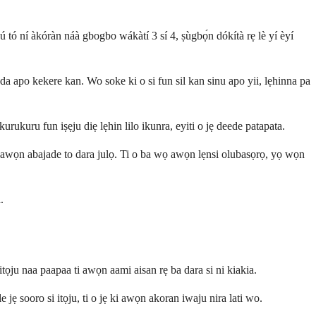
 ojú tó ní àkóràn náà gbogbo wákàtí 3 sí 4, ṣùgbọ́n dókítà rẹ lè yí èyí
ṣẹda apo kekere kan. Wo soke ki o si fun sil kan sinu apo yii, lẹhinna pa
ẹ kurukuru fun iṣẹju diẹ lẹhin lilo ikunra, eyiti o jẹ deede patapata.
un awọn abajade to dara julọ. Ti o ba wọ awọn lẹnsi olubasọrọ, yọ wọn
.
tọju naa paapaa ti awọn aami aisan rẹ ba dara si ni kiakia.
jẹ sooro si itọju, ti o jẹ ki awọn akoran iwaju nira lati wo.