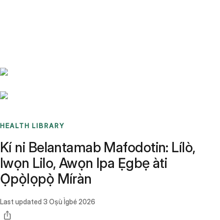
Benchmarks
Stories
FAQ
Sign up / Log in
HEALTH LIBRARY
Kí ni Belantamab Mafodotin: Lílò,
Iwọn Lilo, Awọn Ipa Ẹgbẹ àti
Ọ̀pọ̀lọpọ̀ Míràn
Last updated
3 Oṣù Ìgbé 2026