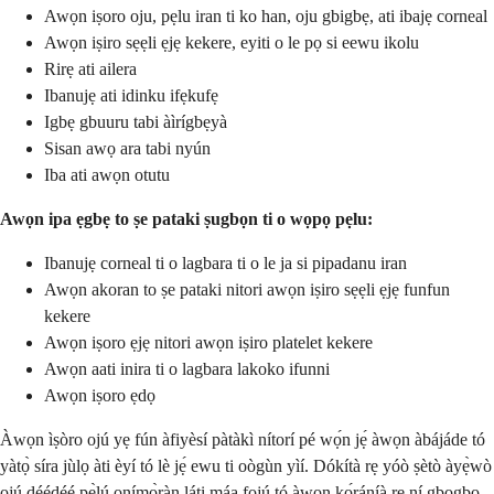
Awọn iṣoro oju, pẹlu iran ti ko han, oju gbigbẹ, ati ibajẹ corneal
Awọn iṣiro sẹẹli ẹjẹ kekere, eyiti o le pọ si eewu ikolu
Rirẹ ati ailera
Ibanujẹ ati idinku ifẹkufẹ
Igbẹ gbuuru tabi àìrígbẹyà
Sisan awọ ara tabi nyún
Iba ati awọn otutu
Awọn ipa ẹgbẹ to ṣe pataki ṣugbọn ti o wọpọ pẹlu:
Ibanujẹ corneal ti o lagbara ti o le ja si pipadanu iran
Awọn akoran to ṣe pataki nitori awọn iṣiro sẹẹli ẹjẹ funfun
kekere
Awọn iṣoro ẹjẹ nitori awọn iṣiro platelet kekere
Awọn aati inira ti o lagbara lakoko ifunni
Awọn iṣoro ẹdọ
Àwọn ìṣòro ojú yẹ fún àfiyèsí pàtàkì nítorí pé wọ́n jẹ́ àwọn àbájáde tó
yàtọ̀ síra jùlọ àti èyí tó lè jẹ́ ewu ti oògùn yìí. Dókítà rẹ yóò ṣètò àyẹ̀wò
ojú déédéé pẹ̀lú onímọ̀ràn láti máa fojú tó àwọn kọ́ráníà rẹ ní gbogbo