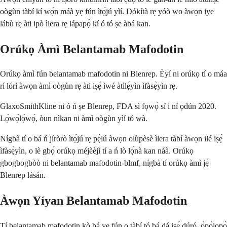
oògùn tàbí kí wọ́n máà yẹ fún ìtọ́jú yìí. Dókítà rẹ yóò wo àwọn iye
lábù rẹ àti ipò ìlera rẹ lápapọ̀ kí ó tó ṣe àbá kan.
Orúkọ Àmì Belantamab Mafodotin
Orúkọ àmì fún belantamab mafodotin ni Blenrep. Èyí ni orúkọ tí o máa
rí lórí àwọn àmì oògùn rẹ àti iṣẹ́ ìwé àtìlẹ́yìn ìfàsẹ̀yìn rẹ.
GlaxoSmithKline ni ó ń ṣe Blenrep, FDA sì fọwọ́ sí i ní ọdún 2020.
Lọ́wọ́lọ́wọ́, òun nìkan ni àmì oògùn yìí tó wà.
Nígbà tí o bá ń jíròrò ìtọ́jú rẹ pẹ̀lú àwọn olùpèsè ìlera tàbí àwọn ilé iṣẹ́
ìfàsẹ̀yìn, o lè gbọ́ orúkọ méjèèjì tí a ń lò lọ́nà kan náà. Orúkọ
gbogbogbòò ni belantamab mafodotin-blmf, nígbà tí orúkọ àmì jẹ́
Blenrep lásán.
Àwọn Yíyan Belantamab Mafodotin
Tí belantamab mafodotin kò bá yẹ fún ọ tàbí tó bá dá iṣẹ́ dúró, ọ̀pọ̀lọpọ̀