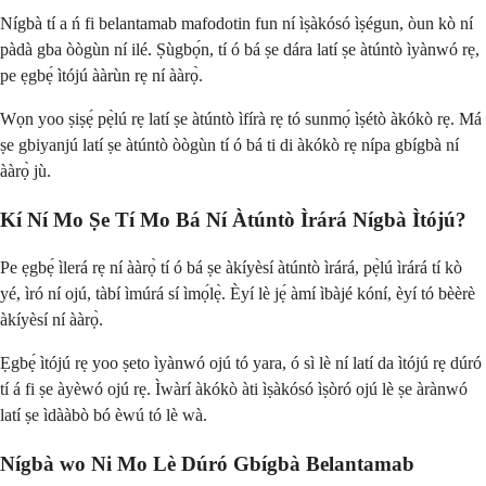
Nígbà tí a ń fi belantamab mafodotin fun ní ìṣàkósó ìṣégun, òun kò ní
pàdà gba òògùn ní ilé. Ṣùgbọ́n, tí ó bá ṣe dára latí ṣe àtúntò ìyànwó rẹ,
pe ẹgbẹ́ ìtójú ààrùn rẹ ní ààrọ̀.
Wọn yoo ṣiṣẹ́ pẹ̀lú rẹ latí ṣe àtúntò ìfírà rẹ tó sunmọ́ ìṣétò àkókò rẹ. Má
ṣe gbiyanjú latí ṣe àtúntò òògùn tí ó bá ti di àkókò rẹ nípa gbígbà ní
ààrọ̀ jù.
Kí Ní Mo Ṣe Tí Mo Bá Ní Àtúntò Ìrárá Nígbà Ìtójú?
Pe ẹgbẹ́ ìlerá rẹ ní ààrọ̀ tí ó bá ṣe àkíyèsí àtúntò ìrárá, pẹ̀lú ìrárá tí kò
yé, ìró ní ojú, tàbí ìmúrá sí ìmọ́lẹ̀. Èyí lè jẹ́ àmí ìbàjé kóní, èyí tó bèèrè
àkíyèsí ní ààrọ̀.
Ẹgbẹ́ ìtójú rẹ yoo ṣeto ìyànwó ojú tó yara, ó sì lè ní latí da ìtójú rẹ dúró
tí á fi ṣe àyèwó ojú rẹ. Ìwàrí àkókò àti ìṣàkósó ìṣòró ojú lè ṣe àrànwó
latí ṣe ìdààbò bó èwú tó lè wà.
Nígbà wo Ni Mo Lè Dúró Gbígbà Belantamab