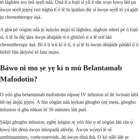
tó lágbára wọ inú sẹ́ẹ̀lì náà. Ọ̀nà tí a fojú sí yìí ń ràn wọ́n lọ́wọ́ láti pa
àwọn sẹ́ẹ̀lì jẹ̀jẹ̀rẹ̀ run nígbà tí ó lè fa ìpalára díẹ̀ sí àwọn sẹ́ẹ̀lì tó yá gidi
ju chemotherapy àṣà.
A gbà pé oògùn náà jẹ́ àṣàyàn àtọ́jú tó lágbára, ṣùgbọ́n nítorí pé ó fojú
sí, ó lè fa díẹ̀ lára àwọn àbájáde tí ó gbòòrò tí o lè retí láti
chemotherapy àṣà. Bí ó ti wù kí ó rí, ó ṣì lè fa àwọn àbájáde pàtàkì tí ó
béèrè fún àkíyèsí tó fani mọ́ra.
Báwo ni mo ṣe yẹ kí n mú Belantamab
Mafodotin?
O yóò gba belantamab mafodotin nípasẹ̀ IV infusion ní ilé ìwòsàn tàbí
ilé-iṣẹ́ àtọ́jú jẹ̀jẹ̀rẹ̀. A fún oògùn náà lẹ́ẹ̀kan gbogbo ọ̀sẹ̀ mẹ́ta, gbogbo
infusion sì gba nǹkan bí 30 minutes láti parí.
Ṣáájú gbogbo infusion, ẹgbẹ́ ìṣègùn rẹ yóò fún ọ ní oògùn láti ràn ọ́
lọ́wọ́ láti dènà àwọn àtúnpadà alérèjẹ. Àwọn wọ̀nyí lè ní
antihistamines, corticosteroids, àti àwọn dínà ibà. O kò nílò láti ṣe