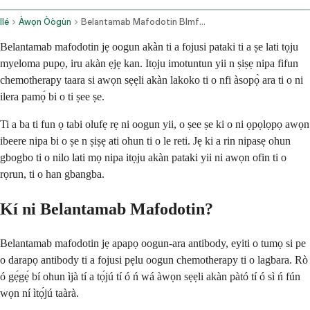
Ilé
Àwọn Òògùn
Belantamab Mafodotin Blmf Intravenous Route
Belantamab mafodotin jẹ oogun akàn ti a fojusi pataki ti a ṣe lati tọju
myeloma pupọ, iru akàn ẹjẹ kan. Itọju imotuntun yii n ṣiṣẹ nipa fifun
chemotherapy taara si awọn sẹẹli akàn lakoko ti o nfi àsopọ̀ ara ti o ni
ilera pamọ́ bi o ti ṣee ṣe.
Ti a ba ti fun ọ tabi olufẹ rẹ ni oogun yii, o ṣee ṣe ki o ni ọpọlọpọ awọn
ibeere nipa bi o ṣe n ṣiṣẹ ati ohun ti o le reti. Jẹ ki a rin nipasẹ ohun
gbogbo ti o nilo lati mọ nipa itọju akàn pataki yii ni awọn ofin ti o
rọrun, ti o han gbangba.
Kí ni Belantamab Mafodotin?
Belantamab mafodotin jẹ apapọ oogun-ara antibody, eyiti o tumọ si pe
o darapọ antibody ti a fojusi pẹlu oogun chemotherapy ti o lagbara. Rò
ó gẹ́gẹ́ bí ohun ìjà tí a tọ́jú tí ó ń wá àwọn sẹẹli akàn pàtó tí ó sì ń fún
wọn ní ìtọ́jú taàrà.