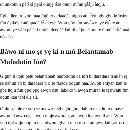
ohunkóhun pàtàkì pẹ̀lú oúnjẹ tàbí ohun mímu ṣáájú àtọ́jú.
Ẹgbẹ́ ìlera rẹ yóò máa fojú tó ọ dáadáa nígbà àti lẹ́yìn gbogbo infusion
fún èyíkéyìí àtúnpadà lẹ́sẹ̀kẹsẹ̀. Wọn yóò tún ṣàyẹ̀wò iye ẹ̀jẹ̀ rẹ àti
àwọn iye yàrá pàtàkì míràn déédéé láti ríi dájú pé ara rẹ ń mú àtọ́jú náà
dáadáa.
Báwo ni mo ṣe yẹ kí n mú Belantamab
Mafodotin fún?
Gigun ti itọju pẹlu belantamab mafodotin da lori bi daradara ti akàn rẹ
ṣe dahun ati bi daradara ti o ṣe farada oogun naa. Awọn eniyan kan le
gba itọju fun ọpọlọpọ awọn oṣu, lakoko ti awọn miiran le tẹsiwaju fun
ọdun kan tabi diẹ sii.
Onimọ-jinlẹ rẹ yoo ṣe ayẹwo nigbagbogbo idahun rẹ si itọju nipasẹ
awọn idanwo ẹjẹ, awọn ọlọjẹ aworan, ati awọn idanwo ti ara. Wọn
yoo tẹsiwaju oogun naa niwọn igba ti o ba n ṣe iranlọwọ lati ṣakoso
akàn rẹ ati pe awọn ipa ẹgbẹ wa ni iṣakoso.