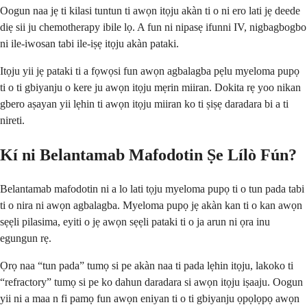
Oogun naa jẹ ti kilasi tuntun ti awọn itọju akàn ti o ni ero lati jẹ deede
diẹ sii ju chemotherapy ibile lọ. A fun ni nipasẹ ifunni IV, nigbagbogbo
ni ile-iwosan tabi ile-iṣẹ itọju akàn pataki.
Itọju yii jẹ pataki ti a fọwọsi fun awọn agbalagba pẹlu myeloma pupọ
ti o ti gbiyanju o kere ju awọn itọju mẹrin miiran. Dokita rẹ yoo nikan
gbero aṣayan yii lẹhin ti awọn itọju miiran ko ti ṣiṣẹ daradara bi a ti
nireti.
Kí ni Belantamab Mafodotin Ṣe Lílò Fún?
Belantamab mafodotin ni a lo lati tọju myeloma pupọ ti o tun pada tabi
ti o nira ni awọn agbalagba. Myeloma pupọ jẹ akàn kan ti o kan awọn
sẹẹli pilasima, eyiti o jẹ awọn sẹẹli pataki ti o ja arun ni ọra inu
egungun rẹ.
Ọrọ naa “tun pada” tumọ si pe akàn naa ti pada lẹhin itọju, lakoko ti
“refractory” tumọ si pe ko dahun daradara si awọn itọju iṣaaju. Oogun
yii ni a maa n fi pamọ fun awọn eniyan ti o ti gbiyanju ọpọlọpọ awọn