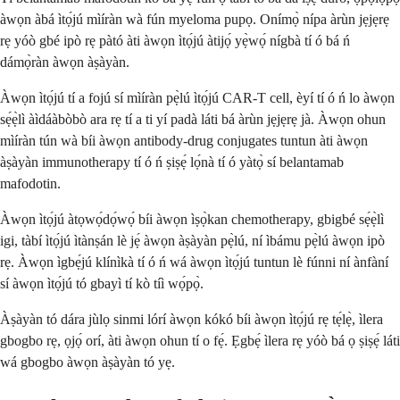
àwọn àbá ìtọ́jú mìíràn wà fún myeloma pupọ. Onímọ̀ nípa àrùn jẹjẹrẹ
rẹ yóò gbé ipò rẹ pàtó àti àwọn ìtọ́jú àtijọ́ yẹ̀wọ́ nígbà tí ó bá ń
dámọ̀ràn àwọn àṣàyàn.
Àwọn ìtọ́jú tí a fojú sí mìíràn pẹ̀lú ìtọ́jú CAR-T cell, èyí tí ó ń lo àwọn
sẹ́ẹ̀lì àìdáàbòbò ara rẹ tí a ti yí padà láti bá àrùn jẹjẹrẹ jà. Àwọn ohun
mìíràn tún wà bíi àwọn antibody-drug conjugates tuntun àti àwọn
àṣàyàn immunotherapy tí ó ń ṣiṣẹ́ lọ́nà tí ó yàtọ̀ sí belantamab
mafodotin.
Àwọn ìtọ́jú àtọwọ́dọ́wọ́ bíi àwọn ìṣọ̀kan chemotherapy, gbigbé sẹ́ẹ̀lì
igi, tàbí ìtọ́jú ìtànṣán lè jẹ́ àwọn àṣàyàn pẹ̀lú, ní ìbámu pẹ̀lú àwọn ipò
rẹ. Àwọn ìgbẹ́jú klínìkà tí ó ń wá àwọn ìtọ́jú tuntun lè fúnni ní ànfàní
sí àwọn ìtọ́jú tó gbayì tí kò tíì wọ́pọ̀.
Àṣàyàn tó dára jùlọ sinmi lórí àwọn kókó bíi àwọn ìtọ́jú rẹ tẹ́lẹ̀, ìlera
gbogbo rẹ, ọjọ́ orí, àti àwọn ohun tí o fẹ́. Ẹgbẹ́ ìlera rẹ yóò bá ọ ṣiṣẹ́ láti
wá gbogbo àwọn àṣàyàn tó yẹ.