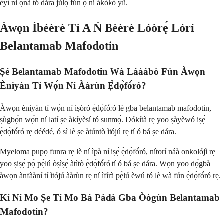
èyí ni ọ̀nà tó dára jùlọ fún ọ ní àkókò yìí.
Àwọn Ìbéèrè Tí A Ń Bèèrè Lóòrẹ́ Lórí
Belantamab Mafodotin
Ṣé Belantamab Mafodotin Wà Láàábò Fún Àwọn
Ènìyàn Tí Wọ́n Ní Ààrùn Ẹ̀dọ̀fó́ró?
Àwọn ènìyàn tí wọ́n ní ìṣòró ẹ̀dọ̀fó́ró lè gba belantamab mafodotin,
ṣùgbọ́n wọ́n ní latí ṣe àkíyèsí tó sunmọ́. Dókítà rẹ yoo ṣàyèwó iṣẹ́
ẹ̀dọ̀fó́ró rẹ déédé, ó sì lè ṣe àtúntò ìtójú rẹ tí ó bá ṣe dára.
Myeloma pupọ funra rẹ lè ní ìpà ní iṣẹ́ ẹ̀dọ̀fó́ró, nítorí náà onkolójì rẹ
yoo ṣiṣẹ́ pọ̀ pẹ̀lú òṣìṣẹ́ àtìtò ẹ̀dọ̀fó́ró tí ó bá ṣe dára. Wọn yoo dọ́gbà
àwọn ànfààní tí ìtójú ààrùn rẹ ní ìfírà pẹ̀lú èwú tó lè wà fún ẹ̀dọ̀fó́ró rẹ.
Kí Ní Mo Ṣe Tí Mo Bá Pàdà Gba Òògùn Belantamab
Mafodotin?