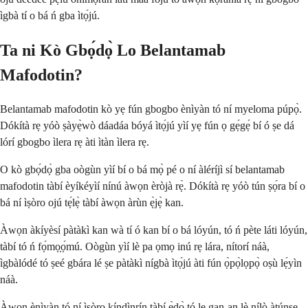
ìgbà tí o bá ń gba ìtọ́jú.
Ta ni Kò Gbọ́dọ̀ Lo Belantamab
Mafodotin?
Belantamab mafodotin kò yẹ fún gbogbo ènìyàn tó ní myeloma púpọ̀.
Dókítà rẹ yóò ṣàyẹ̀wò dáadáa bóyá ìtọ́jú yìí yẹ fún ọ gẹ́gẹ́ bí ó ṣe dá
lórí gbogbo ìlera rẹ àti ìtàn ìlera rẹ.
O kò gbọ́dọ̀ gba oògùn yìí bí o bá mọ̀ pé o ní àléríjì sí belantamab
mafodotin tàbí èyíkéyìí nínú àwọn èròjà rẹ̀. Dókítà rẹ yóò tún ṣọ́ra bí o
bá ní ìṣòro ojú tẹ́lẹ̀ tàbí àwọn àrùn ẹ̀jẹ̀ kan.
Àwọn àkíyèsí pàtàkì kan wà tí ó kan bí o bá lóyún, tó ń pète láti lóyún,
tàbí tó ń fọ́mọ̣ọ́mú. Oògùn yìí lè pa ọmọ inú rẹ lára, nítorí náà,
ìgbàlódé tó ṣeé gbára lé ṣe pàtàkì nígbà ìtọ́jú àti fún ọ̀pọ̀lọpọ̀ oṣù lẹ́yìn
náà.
Àwọn ènìyàn tó ní ìṣòro kíndìnrín tàbí ẹ̀dọ̀ tó le gan-an lè nílò àtúnṣe