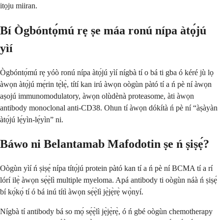
itọju miiran.
Bí Ògbóntọ́mú rẹ ṣe máa ronú nípa àtọ́jú
yìí
Ògbóntọ́mú rẹ yóò ronú nípa àtọ́jú yìí nígbà tí o bá ti gba ó kéré jù lọ
àwọn àtọ́jú mẹ́rin tẹ́lẹ̀, títí kan irú àwọn oògùn pàtó tí a ń pè ní àwọn
aṣojú immunomodulatory, àwọn olùdènà proteasome, àti àwọn
antibody monoclonal anti-CD38. Ohun tí àwọn dókítà ń pè ní “àṣàyàn
àtọ́jú lẹ́yìn-lẹ́yìn” ni.
Báwo ni Belantamab Mafodotin ṣe ń ṣiṣẹ́?
Oògùn yìí ń ṣiṣẹ́ nípa títọ́jú protein pàtó kan tí a ń pè ní BCMA tí a rí
lórí ilẹ̀ àwọn sẹ́ẹ̀lì multiple myeloma. Apá antibody ti oògùn náà ń ṣiṣẹ́
bí kọ́kọ́ tí ó bá inú títì àwọn sẹ́ẹ̀lì jẹ̀jẹ̀rẹ̀ wọ̀nyí.
Nígbà tí antibody bá so mọ́ sẹ́ẹ̀lì jẹ̀jẹ̀rẹ̀, ó ń gbé oògùn chemotherapy