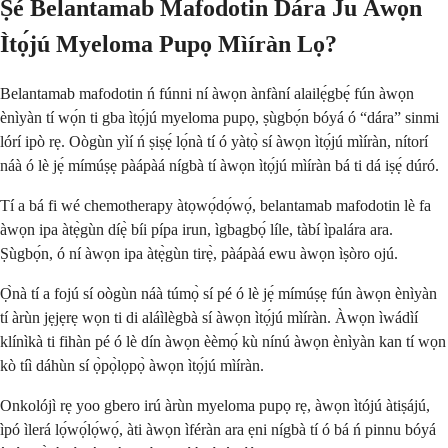
Ṣé Belantamab Mafodotin Dára Ju Àwọn
Ìtọ́jú Myeloma Pupọ Mìíràn Lọ?
Belantamab mafodotin ń fúnni ní àwọn ànfàní alailẹ́gbẹ́ fún àwọn
ènìyàn tí wọ́n ti gba ìtọ́jú myeloma pupọ, ṣùgbọ́n bóyá ó “dára” sinmi
lórí ipò rẹ. Oògùn yìí ń ṣiṣẹ́ lọ́nà tí ó yàtọ̀ sí àwọn ìtọ́jú mìíràn, nítorí
náà ó lè jẹ́ mímúṣẹ pàápàá nígbà tí àwọn ìtọ́jú mìíràn bá ti dá iṣẹ́ dúró.
Tí a bá fi wé chemotherapy àtọwọ́dọ́wọ́, belantamab mafodotin lè fa
àwọn ipa àtẹ̀gùn díẹ̀ bíi pípa irun, ìgbagbọ́ líle, tàbí ìpalára ara.
Ṣùgbọ́n, ó ní àwọn ipa àtẹ̀gùn tirẹ̀, pàápàá ewu àwọn ìṣòro ojú.
Ọ̀nà tí a fojú sí oògùn náà túmọ̀ sí pé ó lè jẹ́ mímúṣẹ fún àwọn ènìyàn
tí àrùn jẹjẹrẹ wọn ti di aláìlègbà sí àwọn ìtọ́jú mìíràn. Àwọn ìwádìí
klínìkà ti fihàn pé ó lè dín àwọn èèmọ́ kù nínú àwọn ènìyàn kan tí wọn
kò tíì dáhùn sí ọ̀pọ̀lọpọ̀ àwọn ìtọ́jú mìíràn.
Onkolójì rẹ yoo gbero irú àrùn myeloma pupọ rẹ, àwọn ìtójú àtiṣájú,
ìpó ìlerá lọ́wọ́lọ́wọ́, àti àwọn ìféràn ara ẹni nígbà tí ó bá ń pinnu bóyá