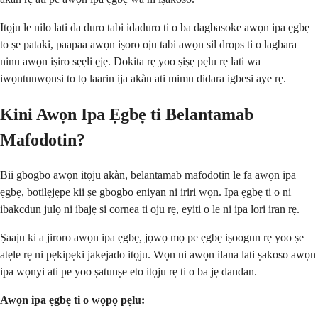
Itọju le nilo lati da duro tabi idaduro ti o ba dagbasoke awọn ipa ẹgbẹ
to ṣe pataki, paapaa awọn iṣoro oju tabi awọn sil drops ti o lagbara
ninu awọn iṣiro sẹẹli ẹjẹ. Dokita rẹ yoo ṣiṣẹ pẹlu rẹ lati wa
iwọntunwọnsi to tọ laarin ija akàn ati mimu didara igbesi aye rẹ.
Kini Awọn Ipa Ẹgbẹ ti Belantamab
Mafodotin?
Bii gbogbo awọn itọju akàn, belantamab mafodotin le fa awọn ipa
ẹgbẹ, botilẹjẹpe kii ṣe gbogbo eniyan ni iriri wọn. Ipa ẹgbẹ ti o ni
ibakcdun julọ ni ibajẹ si cornea ti oju rẹ, eyiti o le ni ipa lori iran rẹ.
Ṣaaju ki a jiroro awọn ipa ẹgbẹ, jọwọ mọ pe ẹgbẹ iṣoogun rẹ yoo ṣe
atẹle rẹ ni pẹkipẹki jakejado itọju. Wọn ni awọn ilana lati ṣakoso awọn
ipa wọnyi ati pe yoo ṣatunṣe eto itọju rẹ ti o ba jẹ dandan.
Awọn ipa ẹgbẹ ti o wọpọ pẹlu: