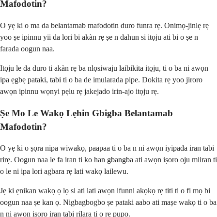
Mafodotin?
O yẹ ki o ma da belantamab mafodotin duro funra rẹ. Onimọ-jinlẹ rẹ
yoo ṣe ipinnu yii da lori bi akàn rẹ ṣe n dahun si itọju ati bi o ṣe n
farada oogun naa.
Itọju le da duro ti akàn rẹ ba nlọsiwaju laibikita itọju, ti o ba ni awọn
ipa ẹgbẹ pataki, tabi ti o ba de imularada pipe. Dokita rẹ yoo jiroro
awọn ipinnu wọnyi pẹlu rẹ jakejado irin-ajo itọju rẹ.
Ṣe Mo Le Wakọ Lẹhin Gbigba Belantamab
Mafodotin?
O yẹ ki o ṣọra nipa wiwakọ, paapaa ti o ba n ni awọn iyipada iran tabi
rirẹ. Oogun naa le fa iran ti ko han gbangba ati awọn iṣoro oju miiran ti
o le ni ipa lori agbara rẹ lati wakọ lailewu.
Jẹ ki ẹnikan wakọ ọ lọ si ati lati awọn ifunni akọkọ rẹ titi ti o fi mọ bi
oogun naa ṣe kan ọ. Nigbagbogbo ṣe pataki aabo ati maṣe wakọ ti o ba
n ni awọn iṣoro iran tabi rilara ti o rẹ pupọ.