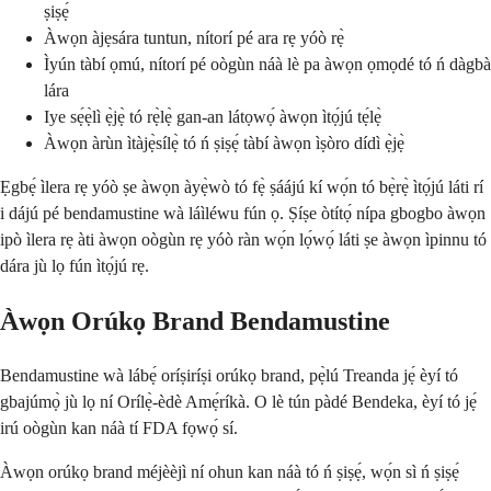
ṣiṣẹ́
Àwọn àjẹsára tuntun, nítorí pé ara rẹ yóò rẹ̀
Ìyún tàbí ọmú, nítorí pé oògùn náà lè pa àwọn ọmọdé tó ń dàgbà
lára
Iye sẹ́ẹ̀lì ẹ̀jẹ̀ tó rẹ̀lẹ̀ gan-an látọwọ́ àwọn ìtọ́jú tẹ́lẹ̀
Àwọn àrùn ìtàjẹ̀sílẹ̀ tó ń ṣiṣẹ́ tàbí àwọn ìṣòro dídì ẹ̀jẹ̀
Ẹgbẹ́ ìlera rẹ yóò ṣe àwọn àyẹ̀wò tó fẹ̀ ṣáájú kí wọ́n tó bẹ̀rẹ̀ ìtọ́jú láti rí
i dájú pé bendamustine wà láìléwu fún ọ. Ṣíṣe òtítọ́ nípa gbogbo àwọn
ipò ìlera rẹ àti àwọn oògùn rẹ yóò ràn wọ́n lọ́wọ́ láti ṣe àwọn ìpinnu tó
dára jù lọ fún ìtọ́jú rẹ.
Àwọn Orúkọ Brand Bendamustine
Bendamustine wà lábẹ́ oríṣiríṣi orúkọ brand, pẹ̀lú Treanda jẹ́ èyí tó
gbajúmọ̀ jù lọ ní Orílẹ̀-èdè Amẹ́ríkà. O lè tún pàdé Bendeka, èyí tó jẹ́
irú oògùn kan náà tí FDA fọwọ́ sí.
Àwọn orúkọ brand méjèèjì ní ohun kan náà tó ń ṣiṣẹ́, wọ́n sì ń ṣiṣẹ́