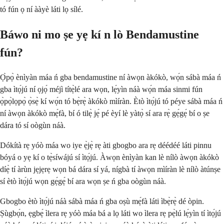
tó fún ọ ní ààyè láti lọ sílé.
Báwo ni mo ṣe yẹ kí n lò Bendamustine
fún?
Ọ̀pọ̀ ènìyàn máa ń gba bendamustine ní àwọn àkókò, wọ́n sábà máa ń
gba ìtọ́jú ní ọjọ́ méjì títẹ̀lé ara wọn, lẹ́yìn náà wọ́n máa sinmi fún
ọ̀pọ̀lọpọ̀ ọ̀sẹ̀ kí wọ́n tó bẹ̀rẹ̀ àkókò mìíràn. Ètò ìtọ́jú tó péye sábà máa ń
ní àwọn àkókò mẹ́fà, bí ó tilẹ̀ jẹ́ pé èyí lè yàtọ̀ sí ara rẹ̀ gẹ́gẹ́ bí o ṣe
dára tó sí oògùn náà.
Dókítà rẹ yóò máa wo iye ẹ̀jẹ̀ rẹ àti gbogbo ara rẹ déédéé láti pinnu
bóyá o yẹ kí o tẹ̀síwájú sí ìtọ́jú. Àwọn ènìyàn kan lè nílò àwọn àkókò
díẹ̀ tí àrùn jẹjẹrẹ wọn bá dára sí yá, nígbà tí àwọn mìíràn lè nílò àtúnṣe
sí ètò ìtọ́jú wọn gẹ́gẹ́ bí ara wọn ṣe ń gba oògùn náà.
Gbogbo ètò ìtọ́jú náà sábà máa ń gba oṣù mẹ́fà láti ìbẹ̀rẹ̀ dé òpin.
Ṣùgbọ́n, ẹgbẹ́ ìlera rẹ yóò máa bá a lọ láti wo ìlera rẹ pẹ̀lú lẹ́yìn tí ìtọ́jú