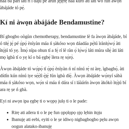
náà bá parí láti rí i dájú pé àrùn jẹjẹrẹ náà kúrò àti láti wo fún àwọn
àbájáde tó pẹ́.
Kí ni àwọn àbájáde Bendamustine?
Bí gbogbo oògùn chemotherapy, bendamustine lè fa àwọn àbájáde, bí
ó tilẹ̀ jẹ́ pé ọ̀pọ̀ ènìyàn máa ń ṣàkóso wọn dáadáa pẹ̀lú ìrànlọ́wọ́ àti
ìtọ́jú tó yẹ. Ìmọ̀ nípa ohun tí a fẹ́ rí lè ràn ọ́ lọ́wọ́ láti múra sílẹ̀ àti láti
mọ ìgbà tí o yẹ kí o bá ẹgbẹ́ ìlera rẹ sọ̀rọ̀.
Àwọn àbájáde tó wọ́pọ̀ tí ọ̀pọ̀ ènìyàn ń ní nínú rẹ̀ ni àrẹ, ìgbagbọ̀, àti
dídín kún nínú iye sẹ́ẹ̀lì ẹ̀jẹ̀ fún ìgbà díẹ̀. Àwọn àbájáde wọ̀nyí sábà
máa ń ṣàkóso wọn, wọ́n sì máa ń dára sí i láàárín àwọn àkókò ìtọ́jú bí
ara rẹ ṣe ń gbà.
Eyi ni awọn ipa ẹgbẹ ti o wọpọ julọ ti o le pade:
Rirẹ ati ailera ti o le pẹ fun ọpọlọpọ ọjọ lẹhin itọju
Ibanujẹ ati eebi, eyiti o le ṣe idiwọ nigbagbogbo pẹlu awọn
oogun alatako-ibanujẹ