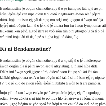
Bendamustine jẹ oogun chemotherapy tí ó ṣe iranlọwọ láti tọ́jú àwọn
àrùn jẹ̀jẹ̀rẹ̀ ẹ̀jẹ̀ kan nipa dídín tabi dídá idagbasoke àwọn sẹ́ẹ̀lì jẹ̀jẹ̀rẹ̀
dúró. Itọju inu iṣan ẹjẹ̀ yìí darapọ̀ mọ́ oríṣi méjì ọ̀tọ̀ọ̀tọ̀ ti àwọn ọ̀nà ìjà
jẹ̀jẹ̀rẹ̀ nínú oògùn kan, tí ó jẹ́ kí ó jẹ́ dídára fún irú àwọn lymphomas àti
leukemia kan pàtó. Ẹgbẹ́ ìlera rẹ yóò ṣọ́ra fún ọ ní gbogbo ìgbà tí o bá
wà nínú itọju láti ríi dájú pé o ń gba ìtọ́jú tó dára jùlọ.
Kí ni Bendamustine?
Bendamustine jẹ oògùn chemotherapy tí a kọ sílẹ̀ tí ó jẹ́ ti ìtòlẹsẹẹsẹ
àwọn oògùn tí a ń pè ní àwọn aṣojú alkylating. Ó ń ṣiṣẹ́ nípa dídá
DNA inú àwọn sẹ́ẹ̀lì jẹ̀jẹ̀rẹ̀ dúró, dídènà wọ́n láti pọ̀ sí i àti láti tàn
káàkiri gbogbo ara rẹ. A ń fún oògùn náà tààrà sí inú iṣan ẹ̀jẹ̀ rẹ nípasẹ̀
IV, tí ó jẹ́ kí ó dé àwọn sẹ́ẹ̀lì jẹ̀jẹ̀rẹ̀ ní ibikíbi tí wọ́n lè fi ara pamọ́ sí.
Ìtọ́jú yìí ti ń ran àwọn ènìyàn pẹ̀lú àwọn àrùn jẹ̀jẹ̀rẹ̀ ẹ̀jẹ̀ fún ọ̀pọ̀lọpọ̀
ọdún, àwọn dókítà sì ní irírí tó pọ̀ nípa lílo rẹ̀ láìséwu àti lọ́nà tó múná
dóko. Ẹgbẹ́ ìṣègùn rẹ yóò ṣẹ̀dá ètò ìtọ́jú ti ara ẹni tí ó da lórí ipò rẹ pàtó