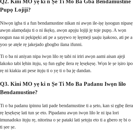
Q2. Kini MO yẹ ki n Ṣe Ti Mo Ba Gba Bendamustine
Pupọ Lojiji?
Niwọn igba ti a fun bendamustine nikan ni awọn ile-iṣẹ iṣoogun nipasẹ
awọn alamọdaju ti o ni ikẹkọ, awọn apọju lojiji jẹ toje pupọ. A wọn
oogun naa ni pẹkipẹki ati pe a ṣayẹwo rẹ lẹẹmeji ṣaaju iṣakoso, ati pe a
yoo ṣe atẹle rẹ jakejado gbogbo ilana ifunni.
Ti o ba ni aniyan nipa iwọn lilo rẹ tabi ni iriri awọn aami aisan ajeji
lakoko tabi lẹhin itọju, sọ fun ẹgbẹ ilera rẹ lẹsẹkẹsẹ. Wọn le ṣe iṣiro ipo
rẹ ni kiakia ati pese itọju ti o yẹ ti o ba jẹ dandan.
Q3. Kini MO yẹ ki n Ṣe Ti Mo Ba Padanu Iwọn lilo
Bendamustine?
Ti o ba padanu ipinnu lati pade bendamustine ti a ṣeto, kan si ẹgbẹ ilera
rẹ lẹsẹkẹsẹ lati tun ṣe eto. Pipadanu awọn iwọn lilo le ni ipa lori
imunadoko itọju rẹ, nitorina o ṣe pataki lati ṣetọju eto ti a gbero rẹ bi o
ti ṣee ṣe.