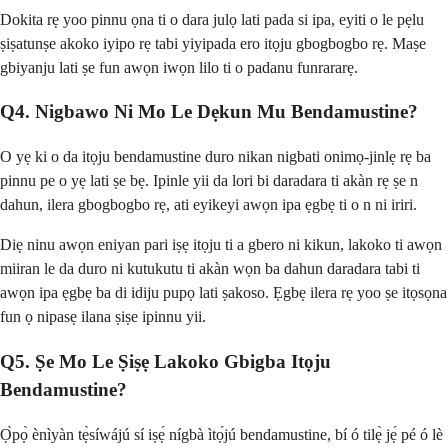
Dokita rẹ yoo pinnu ọna ti o dara julọ lati pada si ipa, eyiti o le pẹlu
ṣiṣatunṣe akoko iyipo rẹ tabi yiyipada ero itọju gbogbogbo rẹ. Maṣe
gbiyanju lati ṣe fun awọn iwọn lilo ti o padanu funrararẹ.
Q4. Nigbawo Ni Mo Le Dẹkun Mu Bendamustine?
O yẹ ki o da itọju bendamustine duro nikan nigbati onimọ-jinlẹ rẹ ba
pinnu pe o yẹ lati ṣe bẹ. Ipinle yii da lori bi daradara ti akàn rẹ ṣe n
dahun, ilera gbogbogbo rẹ, ati eyikeyi awọn ipa ẹgbẹ ti o n ni iriri.
Diẹ ninu awọn eniyan pari iṣẹ itọju ti a gbero ni kikun, lakoko ti awọn
miiran le da duro ni kutukutu ti akàn wọn ba dahun daradara tabi ti
awọn ipa ẹgbẹ ba di idiju pupọ lati ṣakoso. Ẹgbẹ ilera rẹ yoo ṣe itọsọna
fun ọ nipasẹ ilana ṣiṣe ipinnu yii.
Q5. Ṣe Mo Le Ṣiṣẹ Lakoko Gbigba Itọju
Bendamustine?
Ọ̀pọ̀ ènìyàn tẹ̀síwájú sí iṣẹ́ nígbà ìtọ́jú bendamustine, bí ó tilẹ̀ jẹ́ pé ó lè