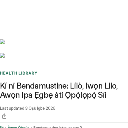
Benchmarks
Stories
FAQ
Sign up / Log in
HEALTH LIBRARY
Kí ni Bendamustine: Lílò, Iwọn Lilo,
Awọn Ipa Ẹgbẹ àti Ọ̀pọ̀lọpọ̀ Síi
Last updated
3 Oṣù Ìgbé 2026
Ilé
Àwọn Òògùn
Bendamustine Intravenous Route