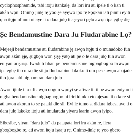
cyclophosphamide, tabi itọju itankalẹ, da lori iru ati ipele ti o kan ti
akàn wọn. Onimọ-jinlẹ rẹ yoo ṣe ayẹwo ipo rẹ kọọkan lati pinnu eyiti
ọna itọju nfunni ni aye ti o dara julọ ti aṣeyọri pẹlu awọn ipa ẹgbẹ diẹ.
Ṣe Bendamustine Dara Ju Fludarabine Lọ?
Mejeeji bendamustine ati fludarabine jẹ awọn itọju ti o munadoko fun
awọn akàn ẹjẹ, ṣugbọn wọn ṣiṣẹ yatọ ati pe o le dara julọ fun awọn
eniyan oriṣiriṣi. Iwadi ti fihan pe bendamustine nigbagbogbo fa awọn
ipa ẹgbẹ ti o nira diẹ sii ju fludarabine lakoko ti o n pese awọn abajade
ti o jọra tabi nigbamiran dara julọ.
Awọn ijinlẹ ti o nfi awọn oogun wọnyi ṣe afiwe ti rii pe awọn eniyan ti
o gba bendamustine nigbagbogbo ni iriri idinku eto ajẹsara ti o kere si
ati awọn akoran to ṣe pataki diẹ sii. Eyi le tumọ si didara igbesi aye ti o
dara julọ lakoko itọju ati imularada yiyara laarin awọn iyipo.
Sibẹsibẹ, yiyan “dara julọ” da patapata lori iru akàn rẹ, ilera
gbogbogbo rẹ, ati awọn itọju iṣaaju rẹ. Onimọ-jinlẹ rẹ yoo gbero