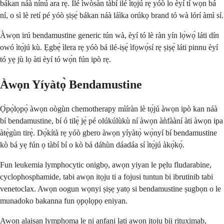
bákan náà nínú ara rẹ. Ilé ìwòsàn tàbí ilé ìtọ́jú rẹ yóò lo èyí tí wọ́n bá
ní, o sì lè retí pé yóò ṣiṣẹ́ bákan náà láìka orúkọ brand tó wà lórí àmì sí.
Àwọn irú bendamustine generic tún wà, èyí tó lè ràn yín lọ́wọ́ láti dín
owó ìtọ́jú kù. Ẹgbẹ́ ìlera rẹ yóò bá ilé-iṣẹ́ ìfọwọ́sí rẹ ṣiṣẹ́ láti pinnu èyí
tó yẹ jù lọ àti èyí tó wọ́n fún ipò rẹ.
Àwọn Yíyàtọ̀ Bendamustine
Ọ̀pọ̀lọpọ̀ àwọn oògùn chemotherapy mìíràn lè tọ́jú àwọn ipò kan náà
bí bendamustine, bí ó tilẹ̀ jẹ́ pé olúkúlùkù ní àwọn àǹfààní àti àwọn ipa
àtẹ̀gùn tirẹ̀. Dọ́kítà rẹ yóò gbero àwọn yíyàtọ̀ wọ̀nyí bí bendamustine
kò bá yẹ fún ọ tàbí bí o kò bá dáhùn dáadáa sí ìtọ́jú àkọ́kọ́.
Fun leukemia lymphocytic onigbọ, awọn yiyan le pẹlu fludarabine,
cyclophosphamide, tabi awọn itọju ti a fojusi tuntun bi ibrutinib tabi
venetoclax. Awọn oogun wọnyi ṣiṣẹ yatọ si bendamustine ṣugbọn o le
munadoko bakanna fun ọpọlọpọ eniyan.
Awọn alaisan lymphoma le ni anfani lati awọn itọju bii rituximab,