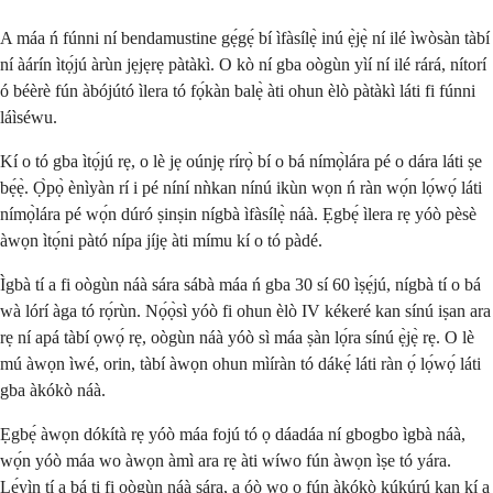
A máa ń fúnni ní bendamustine gẹ́gẹ́ bí ìfàsílẹ̀ inú ẹ̀jẹ̀ ní ilé ìwòsàn tàbí
ní àárín ìtọ́jú àrùn jẹjẹrẹ pàtàkì. O kò ní gba oògùn yìí ní ilé rárá, nítorí
ó béèrè fún àbójútó ìlera tó fọ́kàn balẹ̀ àti ohun èlò pàtàkì láti fi fúnni
láìséwu.
Kí o tó gba ìtọ́jú rẹ, o lè jẹ oúnjẹ rírọ̀ bí o bá nímọ̀lára pé o dára láti ṣe
bẹ́ẹ̀. Ọ̀pọ̀ ènìyàn rí i pé níní nǹkan nínú ikùn wọn ń ràn wọ́n lọ́wọ́ láti
nímọ̀lára pé wọ́n dúró ṣinṣin nígbà ìfàsílẹ̀ náà. Ẹgbẹ́ ìlera rẹ yóò pèsè
àwọn ìtọ́ni pàtó nípa jíjẹ àti mímu kí o tó pàdé.
Ìgbà tí a fi oògùn náà sára sábà máa ń gba 30 sí 60 ìṣẹ́jú, nígbà tí o bá
wà lórí àga tó rọ́rùn. Nọ́ọ̀sì yóò fi ohun èlò IV kékeré kan sínú iṣan ara
rẹ ní apá tàbí ọwọ́ rẹ, oògùn náà yóò sì máa ṣàn lọ́ra sínú ẹ̀jẹ̀ rẹ. O lè
mú àwọn ìwé, orin, tàbí àwọn ohun mìíràn tó dákẹ́ láti ràn ọ́ lọ́wọ́ láti
gba àkókò náà.
Ẹgbẹ́ àwọn dókítà rẹ yóò máa fojú tó ọ dáadáa ní gbogbo ìgbà náà,
wọ́n yóò máa wo àwọn àmì ara rẹ àti wíwo fún àwọn ìṣe tó yára.
Lẹ́yìn tí a bá ti fi oògùn náà sára, a óò wo ọ fún àkókò kúkúrú kan kí a