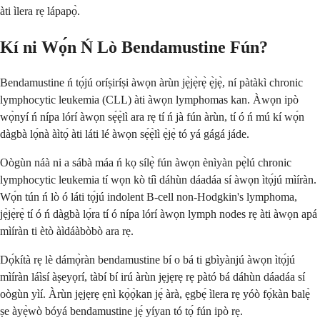
àti ìlera rẹ lápapọ̀.
Kí ni Wọ́n Ń Lò Bendamustine Fún?
Bendamustine ń tọ́jú oríṣiríṣi àwọn àrùn jẹ̀jẹ̀rẹ̀ ẹ̀jẹ̀, ní pàtàkì chronic
lymphocytic leukemia (CLL) àti àwọn lymphomas kan. Àwọn ipò
wọ̀nyí ń nípa lórí àwọn sẹ́ẹ̀lì ara rẹ tí ń jà fún àrùn, tí ó ń mú kí wọ́n
dàgbà lọ́nà àìtọ́ àti láti lé àwọn sẹ́ẹ̀lì ẹ̀jẹ̀ tó yá gágá jáde.
Oògùn náà ni a sábà máa ń kọ sílẹ̀ fún àwọn ènìyàn pẹ̀lú chronic
lymphocytic leukemia tí wọn kò tíì dáhùn dáadáa sí àwọn ìtọ́jú mìíràn.
Wọ́n tún ń lò ó láti tọ́jú indolent B-cell non-Hodgkin's lymphoma,
jẹ̀jẹ̀rẹ̀ tí ó ń dàgbà lọ́ra tí ó nípa lórí àwọn lymph nodes rẹ àti àwọn apá
mìíràn ti ètò àìdáàbòbò ara rẹ.
Dọ́kítà rẹ lè dámọ̀ràn bendamustine bí o bá ti gbìyànjú àwọn ìtọ́jú
mìíràn láìsí àṣeyọrí, tàbí bí irú àrùn jẹjẹrẹ rẹ pàtó bá dáhùn dáadáa sí
oògùn yìí. Àrùn jẹjẹrẹ ẹnì kọ̀ọ̀kan jẹ́ àrà, ẹgbẹ́ ìlera rẹ yóò fọ́kàn balẹ̀
ṣe àyẹ̀wò bóyá bendamustine jẹ́ yíyan tó tọ́ fún ipò rẹ.