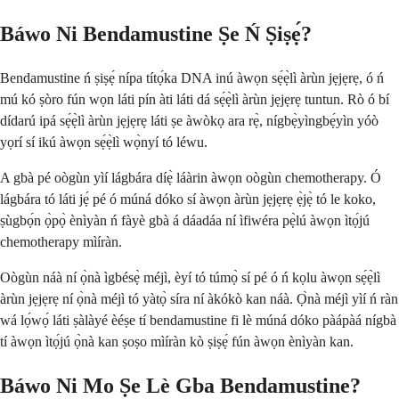
Báwo Ni Bendamustine Ṣe Ń Ṣiṣẹ́?
Bendamustine ń ṣiṣẹ́ nípa títọ́ka DNA inú àwọn sẹ́ẹ̀lì àrùn jẹjẹrẹ, ó ń
mú kó ṣòro fún wọn láti pín àti láti dá sẹ́ẹ̀lì àrùn jẹjẹrẹ tuntun. Rò ó bí
dídarú ipá sẹ́ẹ̀lì àrùn jẹjẹrẹ láti ṣe àwòkọ ara rẹ̀, nígbẹ̀yìngbẹ́yìn yóò
yọrí sí ikú àwọn sẹ́ẹ̀lì wọ̀nyí tó léwu.
A gbà pé oògùn yìí lágbára díẹ̀ láàrin àwọn oògùn chemotherapy. Ó
lágbára tó láti jẹ́ pé ó múná dóko sí àwọn àrùn jẹjẹrẹ ẹ̀jẹ̀ tó le koko,
ṣùgbọ́n ọ̀pọ̀ ènìyàn ń fàyè gbà á dáadáa ní ìfiwéra pẹ̀lú àwọn ìtọ́jú
chemotherapy mìíràn.
Oògùn náà ní ọ̀nà ìgbésẹ̀ méjì, èyí tó túmọ̀ sí pé ó ń kọlu àwọn sẹ́ẹ̀lì
àrùn jẹjẹrẹ ní ọ̀nà méjì tó yàtọ̀ síra ní àkókò kan náà. Ọ̀nà méjì yìí ń ràn
wá lọ́wọ́ láti ṣàlàyé èéṣe tí bendamustine fi lè múná dóko pàápàá nígbà
tí àwọn ìtọ́jú ọ̀nà kan ṣoṣo mìíràn kò ṣiṣẹ́ fún àwọn ènìyàn kan.
Báwo Ni Mo Ṣe Lè Gba Bendamustine?