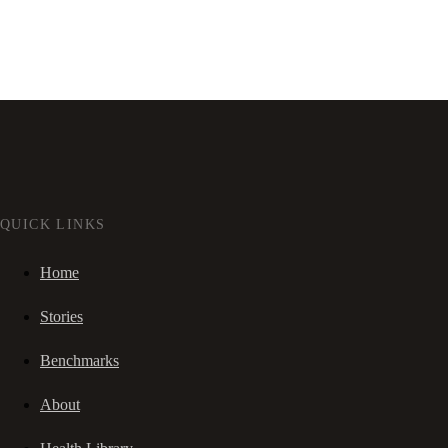
QUICK LINKS
Home
Stories
Benchmarks
About