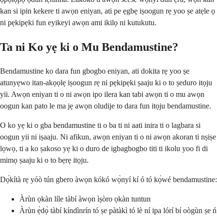
kan si ipin kekere ti awọn eniyan, ati pe ẹgbẹ iṣoogun rẹ yoo ṣe atẹle ọ
ni pẹkipẹki fun eyikeyi awọn ami ikilọ ni kutukutu.
Ta ni Ko yẹ ki o Mu Bendamustine?
Bendamustine ko dara fun gbogbo eniyan, ati dokita rẹ yoo ṣe
atunyẹwo itan-akọọlẹ iṣoogun rẹ ni pẹkipẹki ṣaaju ki o to ṣeduro itọju
yii. Awọn eniyan ti o ni awọn ipo ilera kan tabi awọn ti o mu awọn
oogun kan pato le ma jẹ awọn oludije to dara fun itọju bendamustine.
O ko yẹ ki o gba bendamustine ti o ba ti ni aati inira ti o lagbara si
oogun yii ni iṣaaju. Ni afikun, awọn eniyan ti o ni awọn akoran ti nṣiṣe
lọwọ, ti a ko ṣakoso yẹ ki o duro de igbagbogbo titi ti ikolu yoo fi di
mimọ ṣaaju ki o to bẹrẹ itọju.
Dọ́kítà rẹ yóò tún gbero àwọn kókó wọ̀nyí kí ó tó kọ̀wé bendamustine:
Àrùn ọkàn líle tàbí àwọn ìṣòro ọkàn tuntun
Àrùn ẹ̀dọ̀ tàbí kíndìnrín tó ṣe pàtàkì tó lè ní ipa lórí bí oògùn ṣe ń