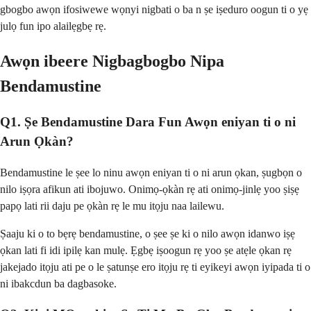
gbogbo awọn ifosiwewe wọnyi nigbati o ba n ṣe iṣeduro oogun ti o yẹ
julọ fun ipo alailẹgbẹ rẹ.
Awọn ibeere Nigbagbogbo Nipa
Bendamustine
Q1. Ṣe Bendamustine Dara Fun Awọn eniyan ti o ni
Arun Ọkàn?
Bendamustine le ṣee lo ninu awọn eniyan ti o ni arun ọkan, ṣugbọn o
nilo iṣọra afikun ati ibojuwo. Onimọ-ọkàn rẹ ati onimọ-jinlẹ yoo ṣiṣẹ
papọ lati rii daju pe ọkàn rẹ le mu itọju naa lailewu.
Ṣaaju ki o to bẹrẹ bendamustine, o ṣee ṣe ki o nilo awọn idanwo iṣẹ
ọkan lati fi idi ipilẹ kan mulẹ. Ẹgbẹ iṣoogun rẹ yoo ṣe atẹle ọkan rẹ
jakejado itọju ati pe o le ṣatunṣe ero itọju rẹ ti eyikeyi awọn iyipada ti o
ni ibakcdun ba dagbasoke.