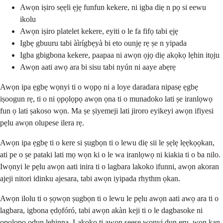
Awọn iṣiro sẹẹli ẹjẹ funfun kekere, ni igba diẹ n pọ si eewu
ikolu
Awọn iṣiro platelet kekere, eyiti o le fa fifọ tabi ẹjẹ
Igbẹ gbuuru tabi àìrígbẹyà bi eto ounjẹ rẹ ṣe n yipada
Igba gbigbona kekere, paapaa ni awọn ọjọ diẹ akọkọ lẹhin itọju
Awọn aati awọ ara bi sisu tabi nyún ni aaye abẹrẹ
Awọn ipa ẹgbẹ wọnyi ti o wọpọ ni a loye daradara nipasẹ ẹgbẹ
iṣoogun rẹ, ti o ni ọpọlọpọ awọn ọna ti o munadoko lati ṣe iranlọwọ
fun ọ lati ṣakoso wọn. Ma ṣe ṣiyemeji lati jiroro eyikeyi awọn ifiyesi
pẹlu awọn olupese ilera rẹ.
Awọn ipa ẹgbẹ ti o kere si ṣugbọn ti o lewu diẹ sii le ṣẹlẹ lẹẹkọọkan,
ati pe o ṣe pataki lati mọ wọn ki o le wa iranlọwọ ni kiakia ti o ba nilo.
Iwọnyi le pẹlu awọn aati inira ti o lagbara lakoko ifunni, awọn akoran
ajeji nitori idinku ajesara, tabi awọn iyipada rhythm ọkan.
Awọn ilolu ti o ṣọwọn ṣugbọn ti o lewu le pẹlu awọn aati awọ ara ti o
lagbara, igbona ẹdọfóró, tabi awọn akàn keji ti o le dagbasoke ni
ọpọlọpọ ọdun lẹhinna. Lakoko ti awọn seese wọnyi dun ẹru, wọn kan