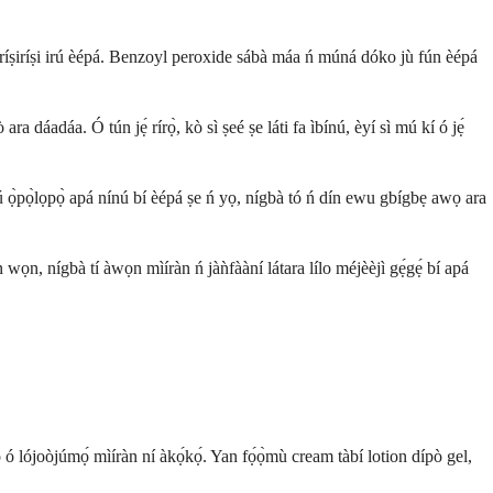
n oríṣiríṣi irú èépá. Benzoyl peroxide sábà máa ń múná dóko jù fún èépá
 dáadáa. Ó tún jẹ́ rírọ̀, kò sì ṣeé ṣe láti fa ìbínú, èyí sì mú kí ó jẹ́
jú ọ̀pọ̀lọpọ̀ apá nínú bí èépá ṣe ń yọ, nígbà tó ń dín ewu gbígbẹ awọ ara
n wọn, nígbà tí àwọn mìíràn ń jàǹfààní látara lílo méjèèjì gẹ́gẹ́ bí apá
lò ó lójoòjúmọ́ mìíràn ní àkọ́kọ́. Yan fọ́ọ̀mù cream tàbí lotion dípò gel,