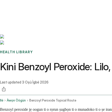
Benchmarks
Stories
FAQ
Sign up / Log in
HEALTH LIBRARY
Kini Benzoyl Peroxide: Lilo,
Last updated
3 Oṣù Ìgbé 2026
Ilé
Àwọn Òògùn
Benzoyl Peroxide Topical Route
Benzoyl peroxide jẹ oogun ti o rọrun ṣugbọn ti o munadoko ti o ṣe iranl