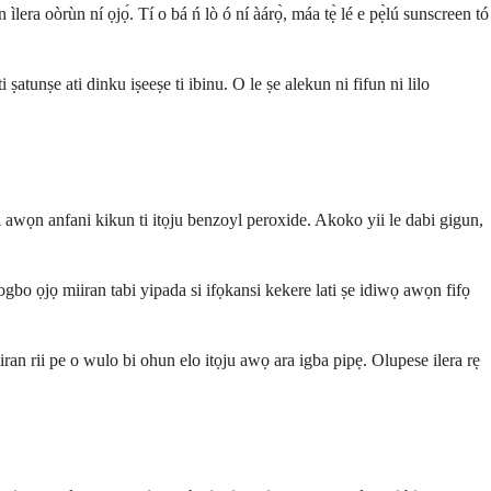
 ìlera oòrùn ní ọjọ́. Tí o bá ń lò ó ní àárọ̀, máa tẹ̀ lé e pẹ̀lú sunscreen tó
atunṣe ati dinku iṣeeṣe ti ibinu. O le ṣe alekun ni fifun ni lilo
i awọn anfani kikun ti itọju benzoyl peroxide. Akoko yii le dabi gigun,
gbo ọjọ miiran tabi yipada si ifọkansi kekere lati ṣe idiwọ awọn fifọ
an rii pe o wulo bi ohun elo itọju awọ ara igba pipẹ. Olupese ilera rẹ