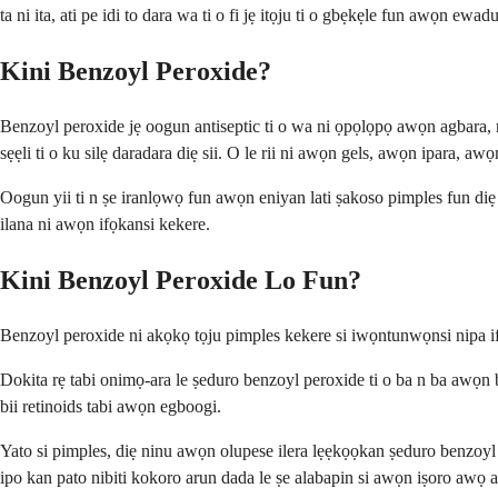
ta ni ita, ati pe idi to dara wa ti o fi jẹ itọju ti o gbẹkẹle fun awọn ew
Kini Benzoyl Peroxide?
Benzoyl peroxide jẹ oogun antiseptic ti o wa ni ọpọlọpọ awọn agbara, ni
sẹẹli ti o ku silẹ daradara diẹ sii. O le rii ni awọn gels, awọn ipara, a
Oogun yii ti n ṣe iranlọwọ fun awọn eniyan lati ṣakoso pimples fun diẹ s
ilana ni awọn ifọkansi kekere.
Kini Benzoyl Peroxide Lo Fun?
Benzoyl peroxide ni akọkọ tọju pimples kekere si iwọntunwọnsi nipa ifo
Dokita rẹ tabi onimọ-ara le ṣeduro benzoyl peroxide ti o ba n ba awọn
bii retinoids tabi awọn egboogi.
Yato si pimples, diẹ ninu awọn olupese ilera lẹẹkọọkan ṣeduro benzoyl
ipo kan pato nibiti kokoro arun dada le ṣe alabapin si awọn iṣoro awọ a