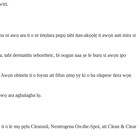
wiri.
ni awọ ara ti o ni imọlara pupọ tabi itan-akọọlẹ ti awọn aati inira si
, tabi dermatitis seborrheic, bi oogun naa ṣe le buru si awọn ipo
ra. Awọn obinrin ti o loyun ati fifun ọmọ yẹ ki o ba olupese ilera wọn
awọ ara agbalagba lọ.
ti o le mọ pẹlu Clearasil, Neutrogena On-the-Spot, ati Clean & Clear