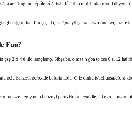
ó sí ara. Ṣùgbọ́n, ọ̀pọ̀lọpọ̀ ènìyàn fẹ́ láti lò ó ní àkókò orun láti yẹra fún
bogbo ọjọ miiran fun ọsẹ akọkọ. Ọna yii ṣe iranlọwọ fun awọ ara rẹ lati ṣ
de Fun?
sẹ 2 si 4 ti lilo lemọlemọ. Sibẹsibẹ, o maa n gba to ọsẹ 8 si 12 lati ri
ju pẹlu benzoyl peroxide bi itọju itọju. O le dinku igbohunsafẹfẹ si gbo
iẹ ninu awọn eniyan lo benzoyl peroxide fun oṣu diẹ, lakoko ti awọn miir