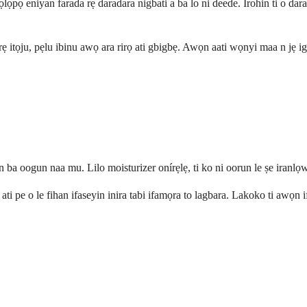
ọpọ eniyan farada rẹ daradara nigbati a ba lo ni deede. Irohin ti o dara
ẹ itọju, pẹlu ibinu awọ ara rirọ ati gbigbẹ. Awọn aati wọnyi maa n jẹ ig
ba oogun naa mu. Lilo moisturizer onírẹlẹ, ti ko ni oorun le ṣe iranlọwọ
 ati pe o le fihan ifaseyin inira tabi ifamọra to lagbara. Lakoko ti awọn