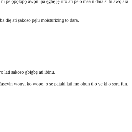
 ni pe ọpọlọpọ awọn ipa ẹgbẹ jẹ rirọ ati pe o maa n dara si bi awọ ara
ba diẹ ati ṣakoso pẹlu moisturizing to dara.
 lati ṣakoso gbigbẹ ati ibinu.
 ifaseyin wọnyi ko wọpọ, o ṣe pataki lati mọ ohun ti o yẹ ki o ṣọra fun.