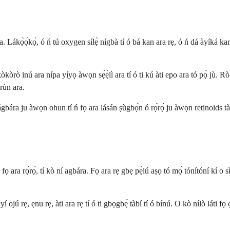
ra. Lákọ̀ọ́kọ́, ó ń tú oxygen sílẹ̀ nígbà tí ó bá kan ara rẹ, ó ń dá àyíká 
kòrò inú ara nípa yíyọ àwọn sẹ́ẹ̀lì ara tí ó ti kú àti epo ara tó pọ̀ jù. Rò ó 
àrùn ara.
ágbára ju àwọn ohun tí ń fọ ara lásán ṣùgbọ́n ó rọ́rọ́ ju àwọn retinoids t
 fọ ara rọ́rọ́, tí kò ní agbára. Fọ ara rẹ gbẹ pẹ̀lú aṣọ tó mọ́ tónítóní kí o 
 ojú rẹ, ẹnu rẹ, àti ara rẹ tí ó ti gbọgbẹ́ tàbí tí ó bínú. O kò nílò láti fọ ọ