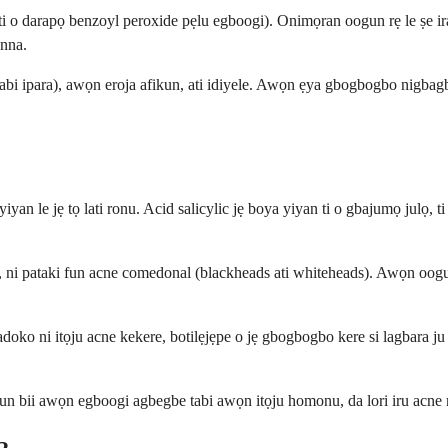
ti o darapọ benzoyl peroxide pẹlu egboogi). Onimọran oogun rẹ le ṣe i
anna.
tabi ipara), awọn eroja afikun, ati idiyele. Awọn ẹya gbogbogbo nigba
an le jẹ tọ lati ronu. Acid salicylic jẹ boya yiyan ti o gbajumọ julọ, ti
n, ni pataki fun acne comedonal (blackheads ati whiteheads). Awọn oogu
doko ni itọju acne kekere, botilẹjẹpe o jẹ gbogbogbo kere si lagbara ju 
 bii awọn egboogi agbegbe tabi awọn itọju homonu, da lori iru acne rẹ