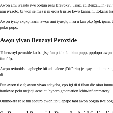
Awọn ami iyasọtọ iwe oogun pẹlu Brevoxyl, Triaz, ati BenzaClin (eyi 
ami iyasọtọ, bi wọn ṣe maa n ni eroja ti nṣiṣe lọwọ kanna ni ifọkansi k
Awọn iyatọ akọkọ laarin awọn ami iyasọtọ maa n kan ọkọ (gel, ipara, 
poku pupọ.
Awọn yiyan Benzoyl Peroxide
Ti benzoyl peroxide ko ba ṣiṣẹ fun ọ tabi fa ibinu pupọ, ọpọlọpọ awọn yiy
fun fifọ.
Awọn retinoids ti agbegbe bii adapalene (Differin) jẹ aṣayan nla miira
di.
Fun awọn ti o fẹ awọn yiyan adayeba, epo igi tii ti fihan diẹ ninu imuna
iranlọwọ pẹlu mejeeji acne ati hyperpigmentation lẹhin-inflammatory.
Onimọ-ara rẹ le tun ṣeduro awọn itọju apapo tabi awọn oogun iwe oogun