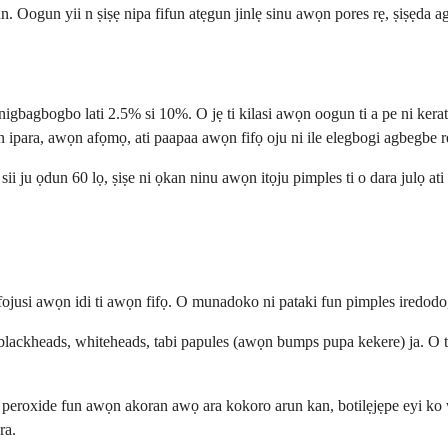
adun. Oogun yii n ṣiṣẹ nipa fifun atẹgun jinlẹ sinu awọn pores rẹ, ṣiṣẹda 
gbagbogbo lati 2.5% si 10%. O jẹ ti kilasi awọn oogun ti a pe ni kerato
wọn ipara, awọn afọmọ, ati paapaa awọn fifọ oju ni ile elegbogi agbegbe r
ii ju ọdun 60 lọ, ṣiṣe ni ọkan ninu awọn itọju pimples ti o dara julọ at
jusi awọn idi ti awọn fifọ. O munadoko ni pataki fun pimples iredodo, e
 blackheads, whiteheads, tabi papules (awọn bumps pupa kekere) ja. O 
 peroxide fun awọn akoran awọ ara kokoro arun kan, botilẹjẹpe eyi ko 
ra.