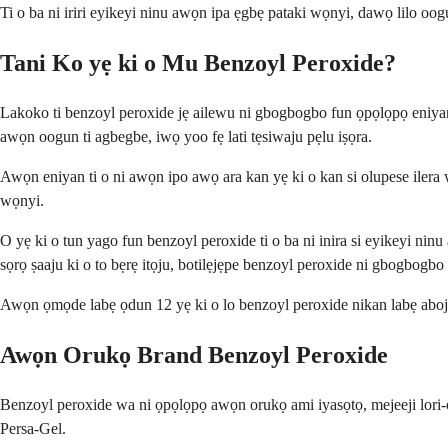
Ti o ba ni iriri eyikeyi ninu awọn ipa ẹgbẹ pataki wọnyi, dawọ lilo oogu
Tani Ko yẹ ki o Mu Benzoyl Peroxide?
Lakoko ti benzoyl peroxide jẹ ailewu ni gbogbogbo fun ọpọlọpọ eniyan, a
awọn oogun ti agbegbe, iwọ yoo fẹ lati tẹsiwaju pẹlu iṣọra.
Awọn eniyan ti o ni awọn ipo awọ ara kan yẹ ki o kan si olupese ilera w
wọnyi.
O yẹ ki o tun yago fun benzoyl peroxide ti o ba ni inira si eyikeyi ninu 
sọrọ ṣaaju ki o to bẹrẹ itọju, botilẹjẹpe benzoyl peroxide ni gbogbogbo
Awọn ọmọde labẹ ọdun 12 yẹ ki o lo benzoyl peroxide nikan labẹ abojuto
Awọn Orukọ Brand Benzoyl Peroxide
Benzoyl peroxide wa ni ọpọlọpọ awọn orukọ ami iyasọtọ, mejeeji lori-c
Persa-Gel.