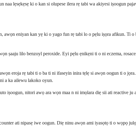
n naa lẹsẹkẹsẹ ki o kan si olupese ilera rẹ tabi wa akiyesi iṣoogun paja
wọn eniyan kan yẹ ki o yago fun rẹ tabi lo o pẹlu iṣọra afikun. Ti o ba 
ọn ṣaaju lilo benzoyl peroxide. Eyi pẹlu ẹnikẹni ti o ni eczema, rosacea
awọn eroja rẹ tabi ti o ba ti ni ifaseyin inira tẹlẹ si awọn oogun ti o jọ
 ni a ka ailewu lakoko oyun.
 iṣoogun, nitori awọ ara wọn maa n ni imọlara diẹ sii ati reactive ju 
ounter ati nipasẹ iwe oogun. Diẹ ninu awọn ami iyasọtọ ti o wọpọ julọ 