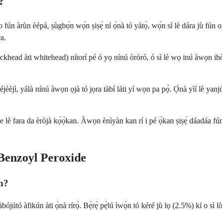
?
fún àrùn èépá, ṣùgbọ́n wọ́n ṣiṣẹ́ ní ọ̀nà tó yàtọ̀, wọ́n sì lè dára jù fú
a.
khead àti whitehead) nítorí pé ó yọ nínú òróró, ó sì lè wọ inú àwọn ihò ara
èèjì, yálà nínú àwọn ọjà tó jọra tàbí láti yí wọn pa pọ̀. Ọ̀nà yìí lè yan
 ṣe lè fara da èròjà kọ̀ọ̀kan. Àwọn ènìyàn kan rí i pé ọ̀kan ṣiṣẹ́ dáadáa fú
 Benzoyl Peroxide
n?
jútó àfikún àti ọ̀nà rírọ̀. Bẹ̀rẹ̀ pẹ̀lú ìwọ̀n tó kéré jù lọ (2.5%) kí o sì 