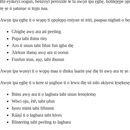
Bii eyikeyi oogun, benzoyl peroxide le fa awọn ipa ẹgbẹ, botilẹjẹpe ọpọl
rẹ ṣe n ṣatunṣe si itọju naa.
Awọn ipa ẹgbẹ ti o wọpọ ti ọpọlọpọ eniyan ni iriri, paapaa nigbati o bẹr
Gbigbẹ awọ ara ati peeling
Pupa tabi ibinu rirọ
Aro ti sisun tabi fifun fun igba diẹ
Alekun ifamọ awọ ara si oorun
Funfun irun, aṣọ, tabi ibusun
Awọn ipa wọnyi ti o wọpọ maa n dinku laarin ọsẹ diẹ bi awọ ara rẹ ṣe n 
Awọn ipa ẹgbẹ ti o kere si ṣugbọn ti o lewu diẹ sii nilo akiyesi lẹsẹkẹsẹ
Ibinu awọ ara ti o lagbara tabi sisun lemọlemọ
Wiwi oju, ètè, tabi ọfun
Iṣoro mimi tabi fifunmi
Ráàṣì ti o lagbara tabi hives
Blistering tabi peeling to lagbara