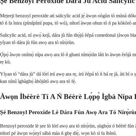
Ṣe Benzoyl Peroxide Dara Ju Acid Salicylic
Mejeeji benzoyl peroxide ati salicylic acid jẹ́ àwọn oògùn tó múná dóko 
tó ń fa ìnira (pímípímí pupa, tó wú), nítorí àwọn ohun tó ń pa kòkòrò ar
Salicylic acid, ní ọwọ́ kejì, dára jù fún títọ́jú èépá comedonal (àwọn blac
yíyan tó dára jù fún awọ ara tó nírọ̀rùn.
Ọ̀pọ̀ àwọn onímọ̀ nípa awọ ara ló ń gbani nímọ̀ràn láti lo àwọn èròjà méj
rẹ kù.
Yíyan tó “dára jù” dá lórí irú awọ ara rẹ, irú èépá tó ń bá rẹ jà, àti bí o
kan nínú ìgbàgbọ́ àbójútó awọ ara tó fẹ̀.
Àwọn Ìbéèrè Tí A Ń Béèrè Lọ́pọ̀ Ìgbà Nípa
Ṣé Benzoyl Peroxide Lè Dára Fún Awọ Ara Tó Nírọ̀rù
Benzoyl peroxide lè ṣee lò lórí awọ ara tó nírọ̀rùn, ṣùgbọ́n ó béèrè fún àbó
nítorí pé àwọn wọ̀nyí sábà máa ń gbẹ díẹ̀, wọn kò sì fa ìbínú.