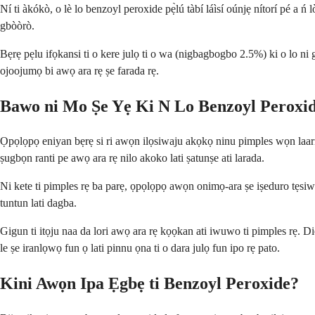
Ní ti àkókò, o lè lo benzoyl peroxide pẹ̀lú tàbí láìsí oúnjẹ nítorí pé a ń lò 
gbòòrò.
Bẹrẹ pẹlu ifọkansi ti o kere julọ ti o wa (nigbagbogbo 2.5%) ki o lo ni g
ojoojumọ bi awọ ara rẹ ṣe farada rẹ.
Bawo ni Mo Ṣe Yẹ Ki N Lo Benzoyl Peroxi
Ọpọlọpọ eniyan bẹrẹ si ri awọn ilọsiwaju akọkọ ninu pimples wọn laarin ọ
ṣugbọn ranti pe awọ ara rẹ nilo akoko lati ṣatunṣe ati larada.
Ni kete ti pimples rẹ ba parẹ, ọpọlọpọ awọn onimọ-ara ṣe iṣeduro tẹsiwa
tuntun lati dagba.
Gigun ti itọju naa da lori awọ ara rẹ kọọkan ati iwuwo ti pimples rẹ. D
le ṣe iranlọwọ fun ọ lati pinnu ọna ti o dara julọ fun ipo rẹ pato.
Kini Awọn Ipa Ẹgbẹ ti Benzoyl Peroxide?