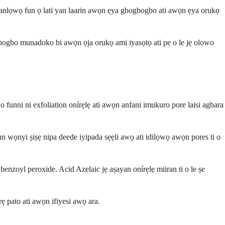
ranlọwọ fun ọ lati yan laarin awọn ẹya gbogbogbo ati awọn ẹya orukọ
gbogbo munadoko bi awọn ọja orukọ ami iyasọtọ ati pe o le jẹ olowo
 o funni ni exfoliation onírẹlẹ ati awọn anfani imukuro pore laisi agbara
n wọnyi ṣiṣẹ nipa deede iyipada sẹẹli awọ ati idilọwọ awọn pores ti o
benzoyl peroxide. Acid Azelaic jẹ aṣayan onírẹlẹ miiran ti o le ṣe
 pato ati awọn ifiyesi awọ ara.