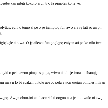
agbegbe kan nibiti kokoro arun ti o fa pimples ko le ye.
lytics, eyiti o tumọ si pe o ṣe iranlọwọ fun awọ ara rẹ lati sọ awọn
ẹ.
i igbẹkẹle ti o wa. O jẹ ailewu fun ọpọlọpọ eniyan ati pe ko nilo iwe
yiti o pẹlu awọn pimples pupa, wiwu ti o le jẹ irora ati ibanujẹ.
tun maa n lo bi apakan ti itọju apapo pẹlu awọn oogun pimples miiran
wọpọ. Awọn ohun-ini antibacterial ti oogun naa jẹ ki o wulo ni awọn