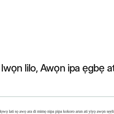
 Iwọn lilo, Awọn ipa ẹgbẹ ati
ọwọ lati sọ awọ ara di mimọ nipa pipa kokoro arun ati yiyọ awọn sẹẹli a