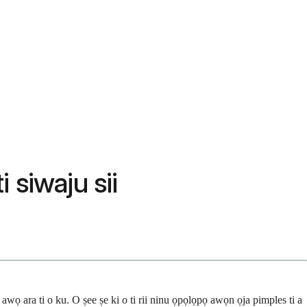
 siwaju sii
wọ ara ti o ku. O ṣee ṣe ki o ti rii ninu ọpọlọpọ awọn ọja pimples ti a