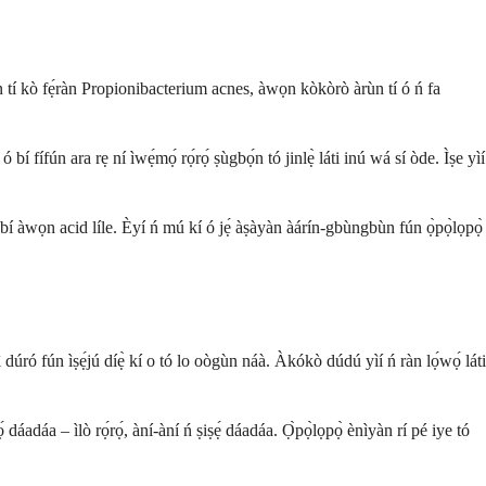
kan tí kò fẹ́ràn Propionibacterium acnes, àwọn kòkòrò àrùn tí ó ń fa
bí fífún ara rẹ ní ìwẹ́mọ́ rọ́rọ́ ṣùgbọ́n tó jinlẹ̀ láti inú wá sí òde. Ìṣe yìí
àbí àwọn acid líle. Èyí ń mú kí ó jẹ́ àṣàyàn àárín-gbùngbùn fún ọ̀pọ̀lọpọ̀
sì dúró fún ìṣẹ́jú díẹ̀ kí o tó lo oògùn náà. Àkókò dúdú yìí ń ràn lọ́wọ́ láti
́ dáadáa – ìlò rọ́rọ́, àní-àní ń ṣiṣẹ́ dáadáa. Ọ̀pọ̀lọpọ̀ ènìyàn rí pé iye tó