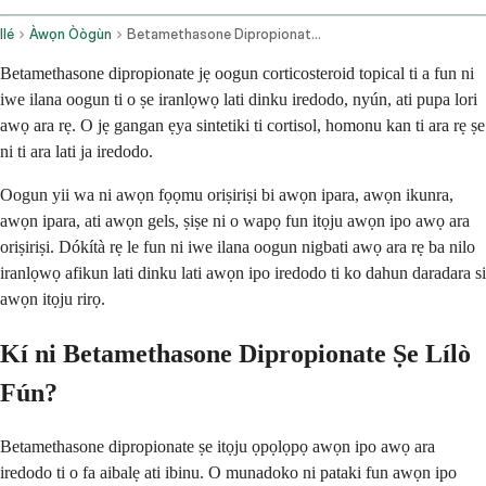
Ilé
Àwọn Òògùn
Betamethasone Dipropionate Topical Application Route
Betamethasone dipropionate jẹ oogun corticosteroid topical ti a fun ni
iwe ilana oogun ti o ṣe iranlọwọ lati dinku iredodo, nyún, ati pupa lori
awọ ara rẹ. O jẹ gangan ẹya sintetiki ti cortisol, homonu kan ti ara rẹ ṣe
ni ti ara lati ja iredodo.
Oogun yii wa ni awọn fọọmu oriṣiriṣi bi awọn ipara, awọn ikunra,
awọn ipara, ati awọn gels, ṣiṣe ni o wapọ fun itọju awọn ipo awọ ara
oriṣiriṣi. Dókítà rẹ le fun ni iwe ilana oogun nigbati awọ ara rẹ ba nilo
iranlọwọ afikun lati dinku lati awọn ipo iredodo ti ko dahun daradara si
awọn itọju rirọ.
Kí ni Betamethasone Dipropionate Ṣe Lílò
Fún?
Betamethasone dipropionate ṣe itọju ọpọlọpọ awọn ipo awọ ara
iredodo ti o fa aibalẹ ati ibinu. O munadoko ni pataki fun awọn ipo