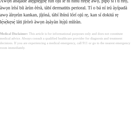
Àwọn àbájáde àtẹ̀gbẹ̀gbẹ̀ fún ojú lè ní nínú rírẹlẹ̀ awọ, pípọ̀ sí i ti rírọ̀,
àwọn ìrísí bíi àrùn èèrà, tàbí dermatitis perioral. Tí o bá ní irú àyípadà
awọ àìrọrùn kankan, jíjóná, tàbí ìbínú lórí ojú rẹ, kan sí dokitá rẹ
lẹ́sẹ̀kẹsẹ̀ láti jíròrò àwọn àṣàyàn ìtọ́jú mìíràn.
Medical Disclaimer:
This article is for informational purposes only and does not constitute
medical advice. Always consult a qualified healthcare provider for diagnosis and treatment
decisions. If you are experiencing a medical emergency, call 911 or go to the nearest emergency
room immediately.