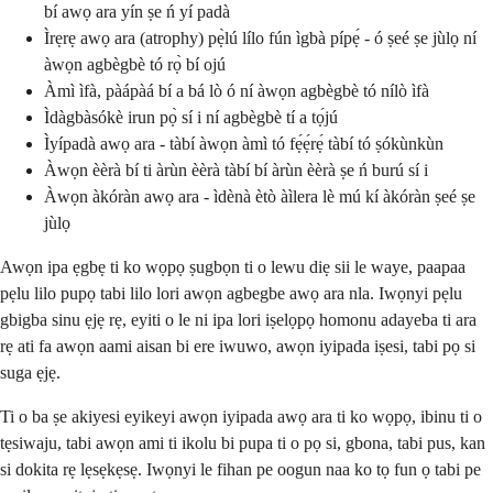
bí awọ ara yín ṣe ń yí padà
Ìrẹrẹ awọ ara (atrophy) pẹ̀lú lílo fún ìgbà pípẹ́ - ó ṣeé ṣe jùlọ ní
àwọn agbègbè tó rọ̀ bí ojú
Àmì ìfà, pàápàá bí a bá lò ó ní àwọn agbègbè tó nílò ìfà
Ìdàgbàsókè irun pọ̀ sí i ní agbègbè tí a tọ́jú
Ìyípadà awọ ara - tàbí àwọn àmì tó fẹ́ẹ́rẹ́ tàbí tó ṣókùnkùn
Àwọn èèrà bí ti àrùn èèrà tàbí bí àrùn èèrà ṣe ń burú sí i
Àwọn àkóràn awọ ara - ìdènà ètò àìlera lè mú kí àkóràn ṣeé ṣe
jùlọ
Awọn ipa ẹgbẹ ti ko wọpọ ṣugbọn ti o lewu diẹ sii le waye, paapaa
pẹlu lilo pupọ tabi lilo lori awọn agbegbe awọ ara nla. Iwọnyi pẹlu
gbigba sinu ẹjẹ rẹ, eyiti o le ni ipa lori iṣelọpọ homonu adayeba ti ara
rẹ ati fa awọn aami aisan bi ere iwuwo, awọn iyipada iṣesi, tabi pọ si
suga ẹjẹ.
Ti o ba ṣe akiyesi eyikeyi awọn iyipada awọ ara ti ko wọpọ, ibinu ti o
tẹsiwaju, tabi awọn ami ti ikolu bi pupa ti o pọ si, gbona, tabi pus, kan
si dokita rẹ lẹsẹkẹsẹ. Iwọnyi le fihan pe oogun naa ko tọ fun ọ tabi pe