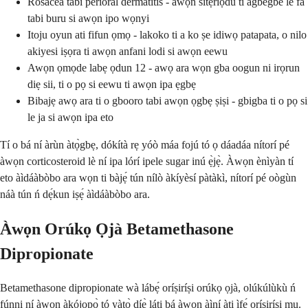
Rosacea tabi perioral dermatitis - awọn sitẹriọdu ti agbegbe le fa
tabi buru si awọn ipo wọnyi
Itoju oyun ati fifun ọmọ - lakoko ti a ko ṣe idiwọ patapata, o nilo
akiyesi iṣọra ti awọn anfani lodi si awọn eewu
Awọn ọmọde labẹ ọdun 12 - awọ ara wọn gba oogun ni irọrun
diẹ sii, ti o pọ si eewu ti awọn ipa ẹgbẹ
Bibajẹ awọ ara ti o gbooro tabi awọn ọgbẹ ṣiṣi - gbigba ti o pọ si
le ja si awọn ipa eto
Tí o bá ní àrùn àtọ̀gbẹ, dókítà rẹ yóò máa fojú tó ọ dáadáa nítorí pé
àwọn corticosteroid lè ní ipa lórí ipele sugar inú ẹ̀jẹ̀. Àwọn ènìyàn tí
eto àìdáàbòbo ara wọn ti bàjẹ́ tún nílò àkíyèsí pàtàkì, nítorí pé oògùn
náà tún ń dẹ́kun iṣẹ́ àìdáàbòbo ara.
Àwọn Orúkọ Ọjà Betamethasone
Dipropionate
Betamethasone dipropionate wà lábẹ́ oríṣiríṣi orúkọ ọjà, olúkúlùkù ń
fúnni ní àwọn àkójọpọ̀ tó yàtọ̀ díẹ̀ láti bá àwọn àìní àti ìfẹ́ oríṣiríṣi mu.