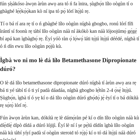
fún ṣíṣàkóso àwọn àrùn awọ ara tó ń fa ìnira, ṣùgbọ́n lílo oògùn tí o
gbàgbé lẹ́ẹ̀kọ̀ọ̀kan kò ní ipa tó pọ̀ lórí ìtọ́jú rẹ.
Tí o bá rí ara rẹ tí o ń gbàgbé lílo oògùn nígbà gbogbo, ronú lórí fífi
ìrántí sí foonù rẹ tàbí lílo oògùn náà ní àkókò kan náà lójoojúmọ́ gẹ́gẹ́
bí apá kan ìgbàgbọ́ rẹ. Èyí yóò ràn ọ́ lọ́wọ́ láti tọ́jú ìtọ́jú déédé, nígbà tí
ó ń dín ewu lílo oògùn pọ̀jù kù.
Ìgbà wo ni mo lè dá lílo Betamethasone Dipropionate
dúró?
O lè dá lílo betamethasone dipropionate dúró nígbà tí àrùn awọ ara rẹ
bá ti yé tàbí tí ó ti yí padà dáadáa, nígbà gbogbo lẹ́hìn 2-4 ọ̀sẹ̀ ìtọ́jú.
Ṣùgbọ́n, ìgbà tí ó yẹ kí o dá lílo oògùn dúró gbọ́dọ̀ jẹ́ èyí tí o bá dókítà
rẹ sọ̀rọ̀ lórí rẹ̀.
Fún àwọn àrùn kan, dókítà rẹ lè dámọ̀ràn pé kí o dín lílo oògùn náà kù
díẹ̀díẹ̀ dípò dídá a dúró lójijì. Èyí lè ní í ṣe pẹ̀lú dídín ìgbà lílo oògùn
náà kù tàbí yíyí padà sí oògùn steroid tó rọ̀jọ̀ kí o tó dá ìtọ́jú náà dúró