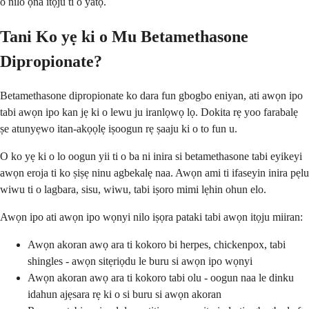
o nilo ọna itọju ti o yatọ.
Tani Ko yẹ ki o Mu Betamethasone
Dipropionate?
Betamethasone dipropionate ko dara fun gbogbo eniyan, ati awọn ipo
tabi awọn ipo kan jẹ ki o lewu ju iranlọwọ lọ. Dokita rẹ yoo farabalẹ
ṣe atunyẹwo itan-akọọlẹ iṣoogun rẹ ṣaaju ki o to fun u.
O ko yẹ ki o lo oogun yii ti o ba ni inira si betamethasone tabi eyikeyi
awọn eroja ti ko ṣiṣẹ ninu agbekalẹ naa. Awọn ami ti ifaseyin inira pẹlu
wiwu ti o lagbara, sisu, wiwu, tabi iṣoro mimi lẹhin ohun elo.
Awọn ipo ati awọn ipo wọnyi nilo iṣọra pataki tabi awọn itọju miiran:
Awọn akoran awọ ara ti kokoro bi herpes, chickenpox, tabi
shingles - awọn sitẹriọdu le buru si awọn ipo wọnyi
Awọn akoran awọ ara ti kokoro tabi olu - oogun naa le dinku
idahun ajẹsara rẹ ki o si buru si awọn akoran