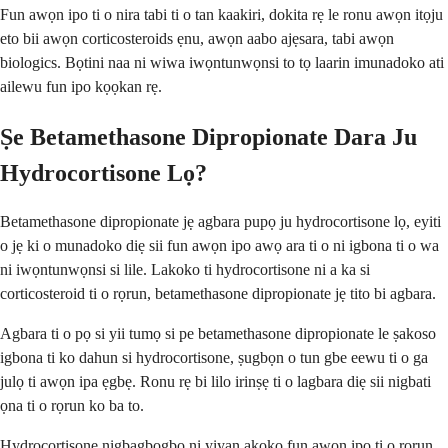
Fun awọn ipo ti o nira tabi ti o tan kaakiri, dokita rẹ le ronu awọn itọju
eto bii awọn corticosteroids ẹnu, awọn aabo ajẹsara, tabi awọn
biologics. Bọtini naa ni wiwa iwọntunwọnsi to tọ laarin imunadoko ati
ailewu fun ipo kọọkan rẹ.
Ṣe Betamethasone Dipropionate Dara Ju
Hydrocortisone Lọ?
Betamethasone dipropionate jẹ agbara pupọ ju hydrocortisone lọ, eyiti
o jẹ ki o munadoko diẹ sii fun awọn ipo awọ ara ti o ni igbona ti o wa
ni iwọntunwọnsi si lile. Lakoko ti hydrocortisone ni a ka si
corticosteroid ti o rọrun, betamethasone dipropionate jẹ tito bi agbara.
Agbara ti o pọ si yii tumọ si pe betamethasone dipropionate le ṣakoso
igbona ti ko dahun si hydrocortisone, ṣugbọn o tun gbe eewu ti o ga
julọ ti awọn ipa ẹgbẹ. Ronu rẹ bi lilo irinṣẹ ti o lagbara diẹ sii nigbati
ọna ti o rọrun ko ba to.
Hydrocortisone nigbagbogbo ni yiyan akọkọ fun awọn ipo ti o rọrun,