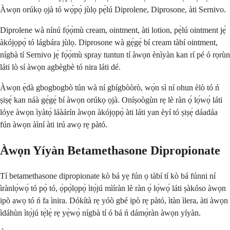
Àwọn orúkọ ọjà tó wọ́pọ̀ jùlọ pẹ̀lú Diprolene, Diprosone, àti Sernivo.
Diprolene wà nínú fọ́ọ̀mù cream, ointment, àti lotion, pẹ̀lú ointment jẹ́
àkójọpọ̀ tó lágbára jùlọ. Diprosone wà gẹ́gẹ́ bí cream tàbí ointment,
nígbà tí Sernivo jẹ́ fọ́ọ̀mù spray tuntun tí àwọn ènìyàn kan rí pé ó rọrùn
láti lò sí àwọn agbègbè tó nira láti dé.
Àwọn ẹ̀dà gbogbogbò tún wà ní gbígbòòrò, wọ́n sì ní ohun èlò tó ń
ṣiṣẹ́ kan náà gẹ́gẹ́ bí àwọn orúkọ ọjà. Oníṣoògùn rẹ lè ràn ọ́ lọ́wọ́ láti
lóye àwọn ìyàtọ̀ láàárín àwọn àkójọpọ̀ àti láti yan èyí tó ṣiṣẹ́ dáadáa
fún àwọn àìní àti irú awọ rẹ pàtó.
Àwọn Yíyàn Betamethasone Dipropionate
Tí betamethasone dipropionate kò bá yẹ fún ọ tàbí tí kò bá fúnni ní
ìrànlọ́wọ́ tó pọ̀ tó, ọ̀pọ̀lọpọ̀ ìtọ́jú mìíràn lè ràn ọ́ lọ́wọ́ láti ṣàkóso àwọn
ipò awọ tó ń fa ìnira. Dókítà rẹ yóò gbé ipò rẹ pàtó, ìtàn ìlera, àti àwọn
ìdáhùn ìtọ́jú tẹ́lẹ̀ rẹ yẹ̀wọ̀ nígbà tí ó bá ń dámọ̀ràn àwọn yíyàn.