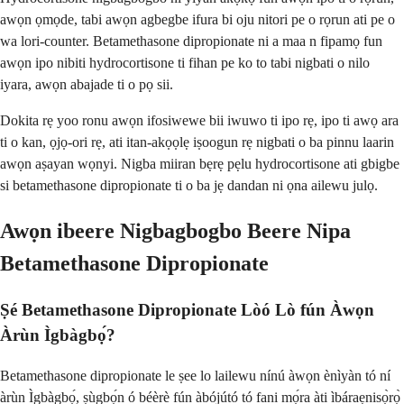
awọn ọmọde, tabi awọn agbegbe ifura bi oju nitori pe o rọrun ati pe o
wa lori-counter. Betamethasone dipropionate ni a maa n fipamọ fun
awọn ipo nibiti hydrocortisone ti fihan pe ko to tabi nigbati o nilo
iyara, awọn abajade ti o pọ sii.
Dokita rẹ yoo ronu awọn ifosiwewe bii iwuwo ti ipo rẹ, ipo ti awọ ara
ti o kan, ọjọ-ori rẹ, ati itan-akọọlẹ iṣoogun rẹ nigbati o ba pinnu laarin
awọn aṣayan wọnyi. Nigba miiran bẹrẹ pẹlu hydrocortisone ati gbigbe
si betamethasone dipropionate ti o ba jẹ dandan ni ọna ailewu julọ.
Awọn ibeere Nigbagbogbo Beere Nipa
Betamethasone Dipropionate
Ṣé Betamethasone Dipropionate Lòó Lò fún Àwọn
Àrùn Ìgbàgbọ́?
Betamethasone dipropionate le ṣee lo lailewu nínú àwọn ènìyàn tó ní
àrùn Ìgbàgbọ́, ṣùgbọ́n ó béèrè fún àbójútó tó fani mọ́ra àti ìbáraẹnisọ̀rọ̀