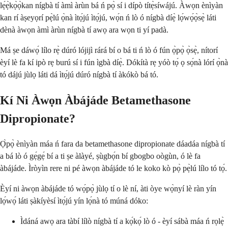
lẹ́ẹ̀kọ̀ọ̀kan nígbà tí àmì àrùn bá ń pọ̀ sí i dípò títẹ̀síwájú. Àwọn ènìyàn
kan rí àṣeyọrí pẹ̀lú ọ̀nà ìtọ́jú ìtọ́jú, wọ́n ń lò ó nígbà díẹ̀ lọ́wọ́ọ̀sẹ̀ láti
dènà àwọn àmì àrùn nígbà tí awọ ara wọn ti yí padà.
Má ṣe dáwọ́ lílo rẹ̀ dúró lójijì rárá bí o bá ti ń lò ó fún ọ̀pọ̀ ọ̀sẹ̀, nítorí
èyí lè fa kí ipò rẹ burú sí i fún ìgbà díẹ̀. Dókítà rẹ yóò tọ́ ọ sọ́nà lórí ọ̀nà
tó dájú jùlọ láti dá ìtọ́jú dúró nígbà tí àkókò bá tó.
Kí Ni Àwọn Àbájáde Betamethasone
Dipropionate?
Ọ̀pọ̀ ènìyàn máa ń fara da betamethasone dipropionate dáadáa nígbà tí
a bá lò ó gẹ́gẹ́ bí a ti ṣe àlàyé, ṣùgbọ́n bí gbogbo oògùn, ó lè fa
àbájáde. Ìròyìn rere ni pé àwọn àbájáde tó le koko kò pọ̀ pẹ̀lú lílo tó tọ́.
Èyí ni àwọn àbájáde tó wọ́pọ̀ jùlọ tí o lè ní, àti òye wọ̀nyí lè ràn yín
lọ́wọ́ láti ṣàkíyèsí ìtọ́jú yín lọ́nà tó múná dóko:
Ìdáná awọ ara tàbí lílò nígbà tí a kọ́kọ́ lò ó - èyí sábà máa ń rọlẹ̀