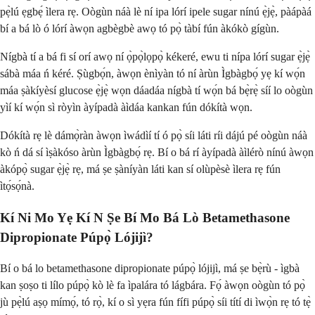
pẹ̀lú ẹgbẹ́ ìlera rẹ. Oògùn náà lè ní ipa lórí ipele sugar nínú ẹ̀jẹ̀, pàápàá
bí a bá lò ó lórí àwọn agbègbè awọ tó pọ̀ tàbí fún àkókò gígùn.
Nígbà tí a bá fi sí orí awọ ní ọ̀pọ̀lọpọ̀ kékeré, ewu ti nípa lórí sugar ẹ̀jẹ̀
sábà máa ń kéré. Ṣùgbọ́n, àwọn ènìyàn tó ní àrùn Ìgbàgbọ́ yẹ kí wọ́n
máa ṣàkíyèsí glucose ẹ̀jẹ̀ wọn dáadáa nígbà tí wọ́n bá bẹ̀rẹ̀ síí lo oògùn
yìí kí wọ́n sì ròyìn àyípadà àìdáa kankan fún dókítà wọn.
Dókítà rẹ lè dámọ̀ràn àwọn ìwádìí tí ó pọ̀ síi láti ríi dájú pé oògùn náà
kò ń dá sí ìṣàkóso àrùn Ìgbàgbọ́ rẹ. Bí o bá rí àyípadà àìlérò nínú àwọn
àkópọ̀ sugar ẹ̀jẹ̀ rẹ, má ṣe ṣàníyàn láti kan sí olùpèsè ìlera rẹ fún
ìtọ́sọ́nà.
Kí Ni Mo Yẹ Kí N Ṣe Bí Mo Bá Lò Betamethasone
Dipropionate Púpọ̀ Lójijì?
Bí o bá lo betamethasone dipropionate púpọ̀ lójijì, má ṣe bẹ̀rù - ìgbà
kan ṣoṣo ti lílo púpọ̀ kò lè fa ìpalára tó lágbára. Fọ́ àwọn oògùn tó pọ̀
jù pẹ̀lú aṣọ mímọ́, tó rọ̀, kí o sì yẹra fún fífi púpọ̀ síi títí di ìwọ̀n rẹ tó tẹ̀