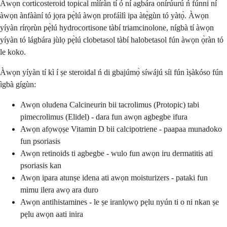
Àwọn corticosteroid topical mìíràn tí ó ní agbára onírúurú ń fúnni ní
àwọn ànfààní tó jọra pẹ̀lú àwọn profáìlì ipa àtẹ̀gùn tó yàtọ̀. Àwọn
yíyàn rírọrùn pẹ̀lú hydrocortisone tàbí triamcinolone, nígbà tí àwọn
yíyàn tó lágbára jùlọ pẹ̀lú clobetasol tàbí halobetasol fún àwọn ọ̀ràn tó
le koko.
Àwọn yíyàn tí kì í ṣe steroidal ń di gbajúmọ̀ síwájú síi fún ìṣàkóso fún
ìgbà gígùn:
Awọn oludena Calcineurin bii tacrolimus (Protopic) tabi
pimecrolimus (Elidel) - dara fun awọn agbegbe ifura
Awọn afọwọṣe Vitamin D bii calcipotriene - paapaa munadoko
fun psoriasis
Awọn retinoids ti agbegbe - wulo fun awọn iru dermatitis ati
psoriasis kan
Awọn ipara atunṣe idena ati awọn moisturizers - pataki fun
mimu ilera awọ ara duro
Awọn antihistamines - le ṣe iranlọwọ pẹlu nyún ti o ni nkan ṣe
pẹlu awọn aati inira