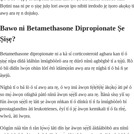
Bọtini naa ni pe o ṣiṣẹ julọ lori awọn ipo nibiti iredodo jẹ iṣoro akọkọ ti
awọ ara rẹ n dojukọ.
Bawo ni Betamethasone Dipropionate Ṣe
Ṣiṣẹ?
Betamethasone dipropionate ni a kà sí corticosteroid agbara kan tí ó
ṣiṣẹ́ nípa dídá ìdáhùn ìmúgbòòrò ara rẹ dúró nínú agbègbè tí a tọ́jú. Rò
ó bíi dídín ìwọ̀n ohùn lórí ètò ìdámọ̀ràn awọ ara rẹ nígbà tí ó bá ń ṣe
àṣejù.
Nígbà tí o bá lò ó sí awọ ara rẹ, ó wọ inú àwọn fẹ́lẹ́fẹ́lẹ́ àkọ́kọ́ àti pé ó
so mọ́ àwọn olùgbà pàtó nínú àwọn sẹ́ẹ̀lì awọ ara rẹ. Ìlànà sísọ yìí sọ
fún àwọn sẹ́ẹ̀lì rẹ láti ṣe àwọn nǹkan tí ó dínkù tí ń fa ìmúgbòòrò bí
prostaglandins àti leukotrienes, èyí tí ó jẹ́ àwọn kemikali tí ó fa rírẹ̀,
wíwú, àti ìwọra.
Oògùn náà tún ń ràn lọ́wọ́ láti dín ìṣe àwọn sẹ́ẹ̀lì àìdáàbòbò ara nínú