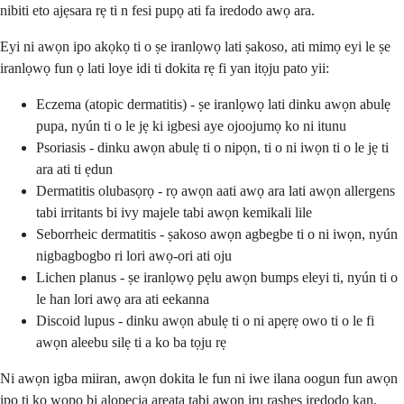
nibiti eto ajẹsara rẹ ti n fesi pupọ ati fa iredodo awọ ara.
Eyi ni awọn ipo akọkọ ti o ṣe iranlọwọ lati ṣakoso, ati mimọ eyi le ṣe
iranlọwọ fun ọ lati loye idi ti dokita rẹ fi yan itọju pato yii:
Eczema (atopic dermatitis) - ṣe iranlọwọ lati dinku awọn abulẹ
pupa, nyún ti o le jẹ ki igbesi aye ojoojumọ ko ni itunu
Psoriasis - dinku awọn abulẹ ti o nipọn, ti o ni iwọn ti o le jẹ ti
ara ati ti ẹdun
Dermatitis olubasọrọ - rọ awọn aati awọ ara lati awọn allergens
tabi irritants bi ivy majele tabi awọn kemikali lile
Seborrheic dermatitis - ṣakoso awọn agbegbe ti o ni iwọn, nyún
nigbagbogbo ri lori awọ-ori ati oju
Lichen planus - ṣe iranlọwọ pẹlu awọn bumps eleyi ti, nyún ti o
le han lori awọ ara ati eekanna
Discoid lupus - dinku awọn abulẹ ti o ni apẹrẹ owo ti o le fi
awọn aleebu silẹ ti a ko ba tọju rẹ
Ni awọn igba miiran, awọn dokita le fun ni iwe ilana oogun fun awọn
ipo ti ko wọpọ bi alopecia areata tabi awọn iru rashes iredodo kan.