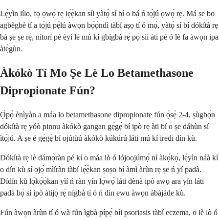
Lẹ́yìn lílo, fọ ọwọ́ rẹ lẹ́ẹ̀kan síi yàtọ̀ sí bí o bá ń tọ́jú ọwọ́ rẹ. Má ṣe bo
agbègbè tí a tọ́jú pẹ̀lú àwọn bọ́ọ̀ndì tàbí aṣọ tí ó mọ́, yàtọ̀ sí bí dókítà rẹ
bá ṣe ṣe rẹ̀, nítorí pé èyí lè mú kí gbígbà rẹ̀ pọ̀ síi àti pé ó lè fa àwọn ipa
àtẹ̀gùn.
Àkókò Tí Mo Ṣe Lè Lo Betamethasone
Dipropionate Fún?
Ọ̀pọ̀ ènìyàn a máa lo betamethasone dipropionate fún ọ̀sẹ̀ 2-4, ṣùgbọ́n
dókítà rẹ yóò pinnu àkókò gangan gẹ́gẹ́ bí ipò rẹ àti bí o ṣe dáhùn sí
ìtọ́jú. A ṣe é gẹ́gẹ́ bí ojútùú àkókò kúkúrú láti mú kí iredi dín kù.
Dókítà rẹ lè dámọ̀ràn pé kí o máa lò ó lójoojúmọ́ ní àkọ́kọ́, lẹ́yìn náà kí
o dín kù sí ọjọ́ mìíràn tàbí lẹ́ẹ̀kan ṣoṣo bí àmì àrùn rẹ ṣe ń yí padà.
Dídín kù lọ́kọ̀ọ̀kan yìí ń ràn yín lọ́wọ́ láti dènà ipò awọ ara yín láti
padà bọ́ sí ipò àtijọ́ rẹ̀ nígbà tí ó ń dín ewu àwọn àbájáde kù.
Fún àwọn àrùn tí ó wà fún ìgbà pípẹ́ bíi psoriasis tàbí eczema, o lè lò ó