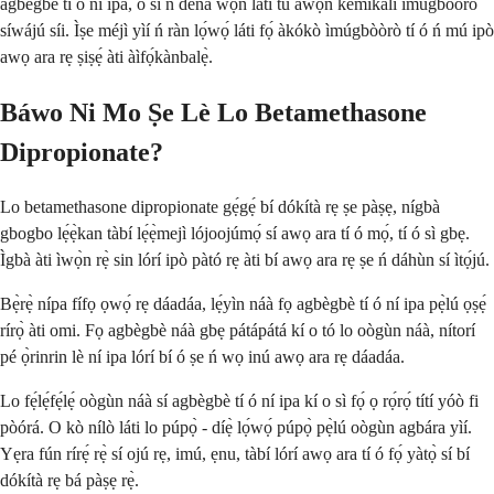
agbègbè tí ó ní ipa, ó sì ń dènà wọ́n láti tú àwọn kemikali ìmúgbòòrò
síwájú síi. Ìṣe méjì yìí ń ràn lọ́wọ́ láti fọ́ àkókò ìmúgbòòrò tí ó ń mú ipò
awọ ara rẹ ṣiṣẹ́ àti àìfọ́kànbalẹ̀.
Báwo Ni Mo Ṣe Lè Lo Betamethasone
Dipropionate?
Lo betamethasone dipropionate gẹ́gẹ́ bí dókítà rẹ ṣe pàṣẹ, nígbà
gbogbo lẹ́ẹ̀kan tàbí lẹ́ẹ̀mejì lójoojúmọ́ sí awọ ara tí ó mọ́, tí ó sì gbẹ.
Ìgbà àti ìwọ̀n rẹ̀ sin lórí ipò pàtó rẹ àti bí awọ ara rẹ ṣe ń dáhùn sí ìtọ́jú.
Bẹ̀rẹ̀ nípa fífọ ọwọ́ rẹ dáadáa, lẹ́yìn náà fọ agbègbè tí ó ní ipa pẹ̀lú ọṣẹ́
rírọ̀ àti omi. Fọ agbègbè náà gbẹ pátápátá kí o tó lo oògùn náà, nítorí
pé ọ̀rinrin lè ní ipa lórí bí ó ṣe ń wọ inú awọ ara rẹ dáadáa.
Lo fẹ́lẹ́fẹ́lẹ́ oògùn náà sí agbègbè tí ó ní ipa kí o sì fọ́ ọ rọ́rọ́ títí yóò fi
pòórá. O kò nílò láti lo púpọ̀ - díẹ̀ lọ́wọ́ púpọ̀ pẹ̀lú oògùn agbára yìí.
Yẹra fún rírẹ́ rẹ̀ sí ojú rẹ, imú, ẹnu, tàbí lórí awọ ara tí ó fọ́ yàtọ̀ sí bí
dókítà rẹ bá pàṣẹ rẹ̀.