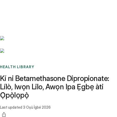
Benchmarks
Stories
FAQ
Sign up / Log in
HEALTH LIBRARY
Kí ni Betamethasone Dipropionate:
Lílò, Iwọn Lilo, Awọn Ipa Ẹgbẹ àti
Ọ̀pọ̀lọpọ̀
Last updated
3 Oṣù Ìgbé 2026