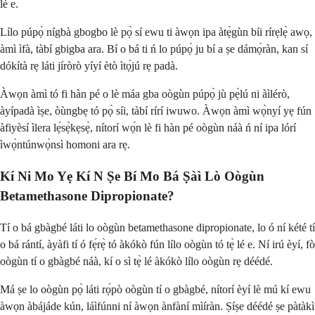
lé e.
Lílo púpọ̀ nígbà gbogbo lè pọ̀ sí ewu ti àwọn ipa àtẹ̀gùn bíi rírẹlẹ̀ awọ,
àmì ìfà, tàbí gbigba ara. Bí o bá ti ń lo púpọ̀ ju bí a ṣe dámọ̀ràn, kan sí
dókítà rẹ láti jíròrò yíyí ètò ìtọ́jú rẹ padà.
Àwọn àmì tó fi hàn pé o lè máa gba oògùn púpọ̀ jù pẹ̀lú ni àìlérò,
àyípadà ìṣe, òùngbẹ tó pọ̀ síi, tàbí rírí iwuwo. Àwọn àmì wọ̀nyí yẹ fún
àfiyèsí ìlera lẹ́sẹ̀kẹsẹ̀, nítorí wọ́n lè fi hàn pé oògùn náà ń ní ipa lórí
ìwọ̀ntúnwọ̀nsì homoni ara rẹ.
Kí Ni Mo Yẹ Kí N Ṣe Bí Mo Bá Ṣàì Lò Oògùn
Betamethasone Dipropionate?
Tí o bá gbàgbé láti lo oògùn betamethasone dipropionate, lo ó ní kété tí
o bá rántí, àyàfi tí ó fẹ́rẹ̀ tó àkókò fún lílo oògùn tó tẹ̀ lé e. Ní irú èyí, fò
oògùn tí o gbàgbé náà, kí o sì tẹ̀ lé àkókò lílo oògùn rẹ déédé.
Má ṣe lo oògùn pọ̀ láti rọ́pò oògùn tí o gbàgbé, nítorí èyí lè mú kí ewu
àwọn àbájáde kún, láìfúnni ní àwọn ànfàní mìíràn. Ṣíṣe déédé ṣe pàtàkì