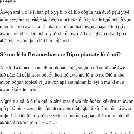
pátápátá.
Àwọn àmì tí ó lè fi hàn pé ó yẹ kí o dá lílo oògùn náà dúró pẹ̀lú yíyé
àrùn awọ ara rẹ pátápátá, àwọn àmì tó kéré jù lọ tí a lè tọ́jú pẹ̀lú àwọn
ohun tí ń mú awọ ara rọ̀ nìkan, tàbí ìfarahàn àwọn àbájáde tí ó pọ̀ ju
àwọn ànfàní lọ. Dókítà rẹ yóò ràn ọ́ lọ́wọ́ láti mọ ìgbà tí o bá ti gba
àbájáde tó dára jù lọ láti inú ìtọ́jú náà.
Ṣé mo lè lo Betamethasone Dipropionate lójú mi?
A lè lo Betamethasone dipropionate lójú, ṣùgbọ́n nìkan ní abẹ́ àwọn
ipò pàtó àti pẹ̀lú ìṣọ́ra púpọ̀ nítorí irú awọ ara lójú tó rọ̀. Ojú ń gba
àwọn oògùn topical yí ju àwọn apá ara mìíràn lọ, èyí ń mú kí ewu
àwọn àbájáde pọ̀ sí i.
Nígbà tí a bá lò ó fún ojú, ó sábà máa ń wà fún àkókò kúkúrú àti àwọn
ipò pàtó bíi eczema líle tàbí dermatitis olùbàgbé tí kò tíì dáhùn sí àwọn
ìtọ́jú rírọ̀. Dókítà rẹ yóò ṣeé ṣe kí ó dámọ̀ràn agbára tí ó rọrùn jùlọ àti
àkókò tí ó kúrú jùlọ tí ó ṣeé ṣe.