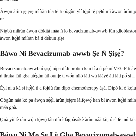
Àwọn àrùn jẹjẹrẹ mìíràn tí a lè fi oògùn yìí tọ́jú rẹ̀ pẹ̀lú irú àwọn àrùn jẹ
rẹ.
Nígbà mìíràn àwọn dókítà máa ń lo bevacizumab-awwb fún glioblastoma tí
àwọn ìtọ́jú mìíràn bá ti dẹ́kun ṣíṣe.
Báwo Ni Bevacizumab-awwb Ṣe Ń Ṣiṣẹ́?
Bevacizumab-awwb ń ṣiṣẹ́ nípa dídi protini kan tí a ń pè ní VEGF tí àwọn 
ń tiraka láti gba atẹ́gùn àti oúnjẹ tí wọ́n nílò láti wà láàyè àti láti pọ̀ sí i.
Èyí ni a kà sí ìtọ́jú tí a fojúù fún dípò chemotherapy àṣà. Dípò kí ó kọlu 
Oògùn náà kò pa àwọn sẹ́ẹ̀lì àrùn jẹjẹrẹ láìfọwọ́ kan bí àwọn ìtọ́jú mìíràn ṣ
máa gbà.
Ọ̀nà yìí lè ràn wọ́n lọ́wọ́ láti dín ìdàgbàsókè àrùn náà kù, ó sì lè mú kí c
Báwo Ni Mo Ṣe Lè Gba Bevacizumab-aww