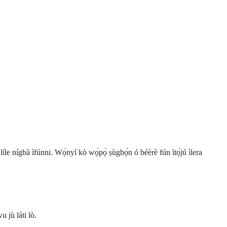
e nígbà ìfúnni. Wọ̀nyí kò wọ́pọ̀ ṣùgbọ́n ó béèrè fún ìtọ́jú ìlera
 jù láti lò.