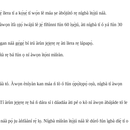
ìlera tí a kọ́ṣẹ́ tí wọ́n lè máa ṣe àbójútó rẹ nígbà ìtọ́jú náà.
ọn ìfà ọjọ́ iwájú lè jẹ́ fífúnni fún 60 ìṣẹ́jú, àti nígbà tí ó yá fún 30
náà gẹ́gẹ́ bí irú àrùn jẹjẹrẹ rẹ àti ìlera rẹ lápapọ̀.
tà rẹ bá fún ọ ní àwọn ìtọ́ni mìíràn.
gùn náà tó. Àwọn ènìyàn kan máa ń lò ó fún ọ̀pọ̀lọpọ̀ oṣù, nígbà tí àwọn
 Tí àrùn jẹjẹrẹ rẹ bá ń dára sí i dáadáa àti pé o kò ní àwọn àbájáde tó le
à pọ̀ ju àǹfààní rẹ̀ lọ. Nígbà mìíràn ìtọ́jú náà lè dúró fún ìgbà díẹ̀ tí o