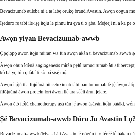
Bevacizumab atilẹba ni a ta labẹ orukọ brand Avastin. Awọn oogun meje
Iṣeduro rẹ tabi ile-iṣẹ itọju le pinnu iru ẹya ti o gba. Mejeeji ni a ka 
Awọn yiyan Bevacizumab-awwb
Ọpọlọpọ awọn itọju miiran wa fun awọn akàn ti bevacizumab-awwb ṣe it
Àwọn ohun ìdènà angiogenesis míràn pẹ̀lú ramucirumab àti aflibercept, 
kò bá yẹ fún ọ tàbí tí kò bá ṣiṣẹ́ mọ́.
Àwọn ìtọ́jú tí a fojúùnà bíi cetuximab tàbí panitumumab lè jẹ́ àwọn àfìpè
fífòjúùnà àwọn protein lórí àwọn ilẹ̀ ara sẹ́ẹ̀lì àrùn jẹjẹrẹ.
Àwọn ètò ìtọ́jú chemotherapy àṣà tún jẹ́ àwọn àṣàyàn ìtọ́jú pàtàkì, wọ́n s
Ṣé Bevacizumab-awwb Dára Ju Avastin Lọ
Bevacizumab-awwb (Mvasi) àti Avastin jẹ́ oògùn tí ó fẹ́rẹ̀ẹ́ jẹ́ bákan ná