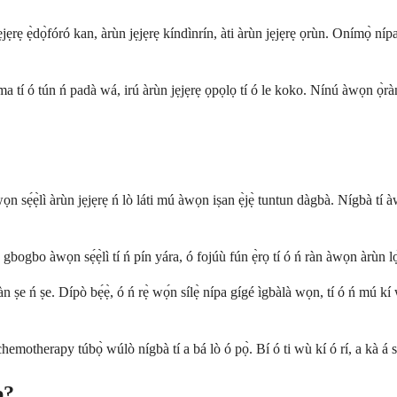
jẹrẹ ẹ̀dọ̀fóró kan, àrùn jẹjẹrẹ kíndìnrín, àti àrùn jẹjẹrẹ ọrùn. Onímọ̀ nípa 
 ó tún ń padà wá, irú àrùn jẹjẹrẹ ọpọlọ tí ó le koko. Nínú àwọn ọ̀ràn w
sẹ́ẹ̀lì àrùn jẹjẹrẹ ń lò láti mú àwọn iṣan ẹ̀jẹ̀ tuntun dàgbà. Nígbà tí àw
gbogbo àwọn sẹ́ẹ̀lì tí ń pín yára, ó fojúù fún ẹ̀rọ tí ó ń ràn àwọn àrùn lọ
e ń ṣe. Dípò bẹ́ẹ̀, ó ń rẹ̀ wọ́n sílẹ̀ nípa gígé ìgbàlà wọn, tí ó ń mú kí wọ́
hemotherapy túbọ̀ wúlò nígbà tí a bá lò ó pọ̀. Bí ó ti wù kí ó rí, a kà á sí 
b?