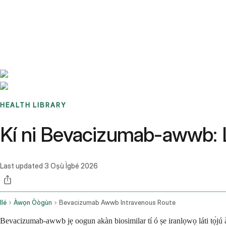
Benchmarks
Stories
FAQ
Sign up / Log in
HEALTH LIBRARY
Kí ni Bevacizumab-awwb: Líl
Last updated
3 Oṣù Ìgbé 2026
Ilé
Àwọn Òògùn
Bevacizumab Awwb Intravenous Route
Bevacizumab-awwb jẹ oogun akàn biosimilar tí ó ṣe iranlọwọ láti tọ́jú àw