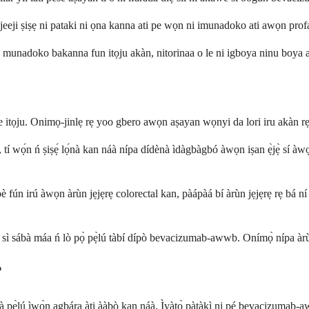
eji ṣiṣẹ ni pataki ni ọna kanna ati pe wọn ni imunadoko ati awọn profa
pe o munadoko bakanna fun itọju akàn, nitorinaa o le ni igboya ninu boya a
ọju. Onimọ-jinlẹ rẹ yoo gbero awọn aṣayan wọnyi da lori iru akàn rẹ p
tí wọ́n ń ṣiṣẹ́ lọ́nà kan náà nípa dídènà ìdàgbàgbó àwọn iṣan ẹ̀jẹ̀ sí 
 fún irú àwọn àrùn jẹjẹrẹ colorectal kan, pàápàá bí àrùn jẹjẹrẹ rẹ bá ní à
ì sábà máa ń lò pọ̀ pẹ̀lú tàbí dípò bevacizumab-awwb. Onímọ̀ nípa àrùn jẹj
?
à pẹ̀lú ìwọ̀n agbára àti ààbò kan náà. Ìyàtọ̀ pàtàkì ni pé bevacizumab-aw