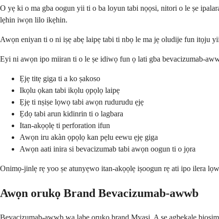
O yẹ ki o ma gba oogun yii ti o ba loyun tabi nọọsi, nitori o le ṣe ipal
lẹhin iwọn lilo ikẹhin.
Awọn eniyan ti o ni iṣẹ abẹ laipẹ tabi ti nbọ le ma jẹ oludije fun itọju y
Eyi ni awọn ipo miiran ti o le ṣe idiwọ fun ọ lati gba bevacizumab-aw
Ẹjẹ titẹ giga ti a ko ṣakoso
Ikọlu ọkan tabi ikọlu ọpọlọ laipẹ
Ẹjẹ ti nṣiṣe lọwọ tabi awọn rudurudu ẹjẹ
Ẹdọ tabi arun kidinrin ti o lagbara
Itan-akọọlẹ ti perforation ifun
Awọn iru akàn ọpọlọ kan pẹlu eewu ẹjẹ giga
Awọn aati inira si bevacizumab tabi awọn oogun ti o jọra
Onimọ-jinlẹ rẹ yoo ṣe atunyẹwo itan-akọọlẹ iṣoogun rẹ ati ipo ilera lọw
Awọn orukọ Brand Bevacizumab-awwb
Bevacizumab-awwb wa labẹ orukọ brand Mvasi. A ṣe agbekalẹ biosimilar 