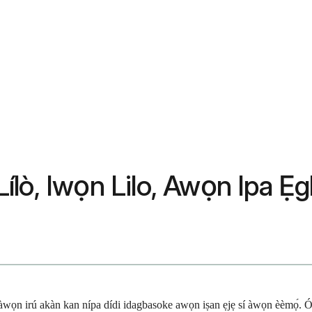
ò, Iwọn Lilo, Awọn Ipa Ẹgbẹ
ọn irú akàn kan nípa dídi idagbasoke awọn iṣan ẹjẹ sí àwọn èèmọ́. Ó jẹ́ 