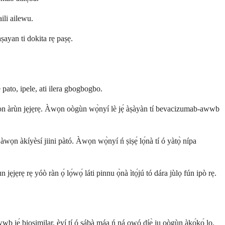
ili ailewu.
ṣayan ti dokita rẹ paṣẹ.
ato, ipele, ati ilera gbogbogbo.
àwọn àrùn jẹjẹrẹ. Àwọn oògùn wọ̀nyí lè jẹ́ àṣàyàn tí bevacizumab-awwb
wọn àkíyèsí jiini pàtó. Àwọn wọ̀nyí ń ṣiṣẹ́ lọ́nà tí ó yàtọ̀ nípa
ẹrẹ rẹ yóò ràn ọ́ lọ́wọ́ láti pinnu ọ̀nà ìtọ́jú tó dára jùlọ fún ipò rẹ.
wb jẹ́ biosimilar, èyí tí ó sábà máa ń ná owó díẹ̀ ju oògùn àkọ́kọ́ lọ.