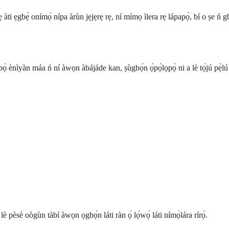
rẹ àti ẹgbẹ́ onímọ̀ nípa àrùn jẹjẹrẹ rẹ, ní mímọ ìlera rẹ lápapọ̀, bí o ṣe ń g
 ènìyàn máa ń ní àwọn àbájáde kan, ṣùgbọ́n ọ̀pọ̀lọpọ̀ ni a lè tọ́jú pẹ̀lú ìt
lè pèsè oògùn tàbí àwọn ọgbọ́n láti ràn ọ́ lọ́wọ́ láti nímọ̀lára rírọ̀.