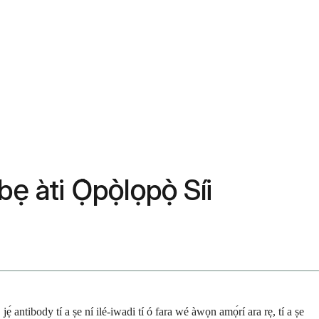
 àti Ọ̀pọ̀lọpọ̀ Síi
antibody tí a ṣe ní ilé-iwadi tí ó fara wé àwọn amọ́rí ara rẹ, tí a ṣe