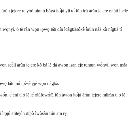
àrùn jẹjẹrẹ rẹ yóò pinnu bóyá ìtọ́jú yìí tọ́ fún irú àrùn jẹjẹrẹ rẹ àti ipele
ọ̀nyí, ó lè ràn wọ́n lọ́wọ́ láti dín ìdàgbàsókè àrùn náà kù nígbà tí
ọn sẹ́ẹ̀lì àrùn jẹjẹrẹ kò bá lè dá àwọn iṣan ẹ̀jẹ̀ tuntun wọ̀nyí, wọ́n máa
́wọ́ láti mú ipèsè ẹ̀jẹ̀ wọn dàgbà.
n jẹ́ ẹni tí ó lè jẹ́ olùfọwọ́fà fún àwọn ìtọ́jú àrùn jẹjẹrẹ mìíràn tí o lè
ìtọ́jú atìlẹ́yìn dípò ìwòsàn fún ara rẹ̀.