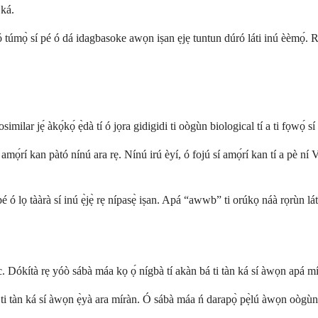
 ká.
 ó túmọ̀ sí pé ó dá idagbasoke awọn iṣan ẹjẹ tuntun dúró láti inú èèmọ́. Rò
 jẹ́ àkọ́kọ́ ẹ̀dà tí ó jọra gidigidi ti oògùn biological tí a ti fọwọ́ sí tẹ́l
í amọ́rí kan pàtó nínú ara rẹ. Nínú irú èyí, ó fojú sí amọ́rí kan tí a pè n
 ó lọ tààrà sí inú ẹ̀jẹ̀ rẹ nípasẹ̀ iṣan. Apá “awwb” ti orúkọ náà rọrùn lát
. Dókítà rẹ yóò sábà máa kọ ọ́ nígbà tí akàn bá ti tàn ká sí àwọn apá mírà
i tàn ká sí àwọn ẹ̀yà ara míràn. Ó sábà máa ń darapọ̀ pẹ̀lú àwọn oògùn c