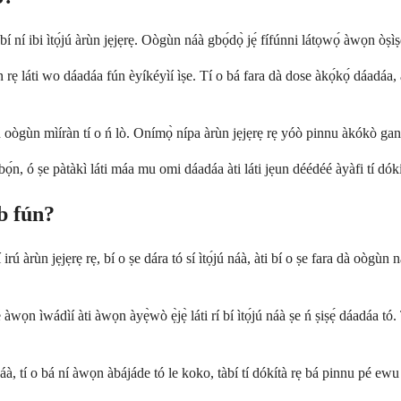
ní ibi ìtọ́jú àrùn jẹjẹrẹ. Oògùn náà gbọ́dọ̀ jẹ́ fífúnni látọwọ́ àwọn òṣìṣẹ́ 
 rẹ láti wo dáadáa fún èyíkéyìí ìṣe. Tí o bá fara dà dose àkọ́kọ́ dáadáa, àw
 oògùn mìíràn tí o ń lò. Onímọ̀ nípa àrùn jẹjẹrẹ rẹ yóò pinnu àkókò gangan 
bọ́n, ó ṣe pàtàkì láti máa mu omi dáadáa àti láti jẹun déédéé àyàfi tí dókí
b fún?
bí irú àrùn jẹjẹrẹ rẹ, bí o ṣe dára tó sí ìtọ́jú náà, àti bí o ṣe fara dà oò
ọn ìwádìí àti àwọn àyẹ̀wò ẹ̀jẹ̀ láti rí bí ìtọ́jú náà ṣe ń ṣiṣẹ́ dáadáa tó.
áà, tí o bá ní àwọn àbájáde tó le koko, tàbí tí dókítà rẹ bá pinnu pé ewu ná