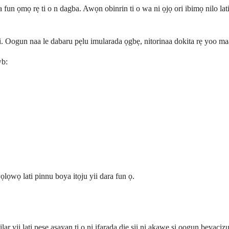
ara fun ọmọ rẹ ti o n dagba. Awọn obinrin ti o wa ni ọjọ ori ibimọ nilo 
ii. Oogun naa le dabaru pẹlu imularada ọgbẹ, nitorinaa dokita rẹ yoo maa du
wb:
ọlọwọ lati pinnu boya itọju yii dara fun ọ.
yii lati pese aṣayan ti o ni ifarada diẹ sii ni akawe si oogun bevaciz