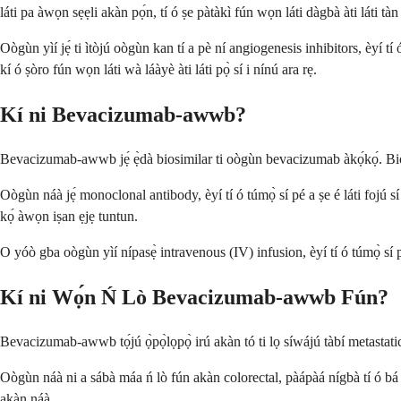
láti pa àwọn sẹẹli akàn pọ́n, tí ó ṣe pàtàkì fún wọn láti dàgbà àti láti tàn
Oògùn yìí jẹ́ ti ìtòjú oògùn kan tí a pè ní angiogenesis inhibitors, èyí tí
kí ó ṣòro fún wọn láti wà láàyè àti láti pọ̀ sí i nínú ara rẹ.
Kí ni Bevacizumab-awwb?
Bevacizumab-awwb jẹ́ ẹ̀dà biosimilar ti oògùn bevacizumab àkọ́kọ́. Biosimilar
Oògùn náà jẹ́ monoclonal antibody, èyí tí ó túmọ̀ sí pé a ṣe é láti fojú s
kọ́ àwọn iṣan ẹjẹ tuntun.
O yóò gba oògùn yìí nípasẹ̀ intravenous (IV) infusion, èyí tí ó túmọ̀ sí pé
Kí ni Wọ́n Ń Lò Bevacizumab-awwb Fún?
Bevacizumab-awwb tọ́jú ọ̀pọ̀lọpọ̀ irú akàn tó ti lọ síwájú tàbí metastatic
Oògùn náà ni a sábà máa ń lò fún akàn colorectal, pàápàá nígbà tí ó bá t
akàn náà.