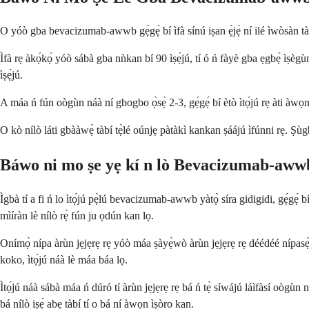
O yóò gba bevacizumab-awwb gẹ́gẹ́ bí ìfà sínú iṣan ẹ̀jẹ̀ ní ilé ìwòsàn tàbí 
Ìfà rẹ àkọ́kọ́ yóò sábà gba nǹkan bí 90 ìṣẹ́jú, tí ó ń fàyè gba ẹgbẹ́ ìṣègùn
ìṣẹ́jú.
A máa ń fún oògùn náà ní gbogbo ọ̀sẹ̀ 2-3, gẹ́gẹ́ bí ètò ìtọ́jú rẹ àti àwọn
O kò nílò láti gbààwẹ̀ tàbí tẹ̀lé oúnjẹ pàtàkì kankan ṣáájú ìfúnni rẹ. Ṣùg
Báwo ni mo ṣe yẹ kí n lò Bevacizumab-aww
Ìgbà tí a fi ń lo ìtọ́jú pẹ̀lú bevacizumab-awwb yàtọ̀ síra gidigidi, gẹ́gẹ́ 
mìíràn lè nílò rẹ̀ fún ju ọdún kan lọ.
Onímọ̀ nípa àrùn jẹjẹrẹ rẹ yóò máa ṣàyẹ̀wò àrùn jẹjẹrẹ rẹ déédéé nípasẹ̀ àw
koko, ìtọ́jú náà lè máa báa lọ.
Ìtọ́jú náà sábà máa ń dúró tí àrùn jẹjẹrẹ rẹ bá ń tẹ̀ síwájú láìfàsí oògùn n
bá nílò iṣẹ́ abẹ tàbí tí o bá ní àwọn ìṣòro kan.