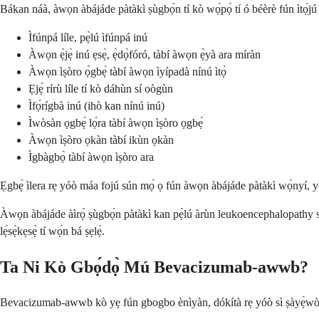
Bákan náà, àwọn àbájáde pàtàkì ṣùgbọ́n tí kò wọ́pọ̀ tí ó béèrè fún ìtọ́jú ìl
Ìfúnpá líle, pẹ̀lú ìfúnpá inú
Àwọn ẹ̀jẹ̀ inú ẹsẹ̀, ẹ̀dọ̀fóró, tàbí àwọn ẹ̀yà ara míràn
Àwọn ìṣòro ọ̀gbẹ́ tàbí àwọn ìyípadà nínú ìtọ̀
Ẹjẹ́ rírù líle tí kò dáhùn sí oògùn
Ìfọ́rígbà inú (ihò kan nínú inú)
Ìwòsàn ọgbẹ́ lọ́ra tàbí àwọn ìṣòro ọgbẹ́
Àwọn ìṣòro ọkàn tàbí ikùn ọkàn
Ìgbàgbọ̀ tàbí àwọn ìṣòro ara
Ẹgbẹ́ ìlera rẹ yóò máa fojú sún mọ́ ọ fún àwọn àbájáde pàtàkì wọ̀nyí, yóò
Àwọn àbájáde àìrọ̀ ṣùgbọ́n pàtàkì kan pẹ̀lú àrùn leukoencephalopathy syn
lẹ́sẹ̀kẹsẹ̀ tí wọ́n bá ṣẹlẹ̀.
Ta Ni Kò Gbọ́dọ̀ Mú Bevacizumab-awwb?
Bevacizumab-awwb kò yẹ fún gbogbo ènìyàn, dókítà rẹ yóò sì ṣàyẹ̀wò dá