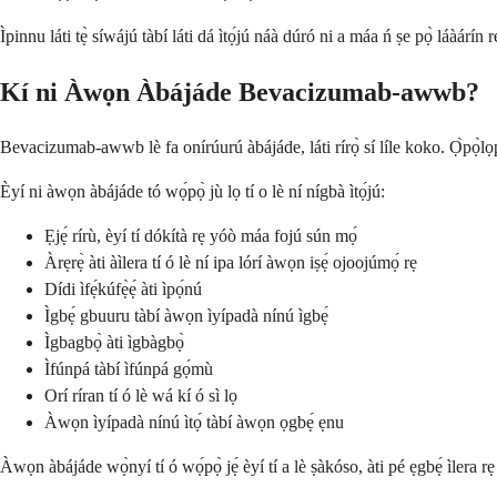
Ìpinnu láti tẹ̀ síwájú tàbí láti dá ìtọ́jú náà dúró ni a máa ń ṣe pọ̀ láàárín 
Kí ni Àwọn Àbájáde Bevacizumab-awwb?
Bevacizumab-awwb lè fa onírúurú àbájáde, láti rírọ̀ sí líle koko. Ọ̀pọ̀lọpọ̀
Èyí ni àwọn àbájáde tó wọ́pọ̀ jù lọ tí o lè ní nígbà ìtọ́jú:
Ẹjẹ́ rírù, èyí tí dókítà rẹ yóò máa fojú sún mọ́
Àrẹrẹ̀ àti àìlera tí ó lè ní ipa lórí àwọn iṣẹ́ ojoojúmọ́ rẹ
Dídi ìfẹ́kúfẹ̀ẹ́ àti ìpọ́nú
Ìgbẹ́ gbuuru tàbí àwọn ìyípadà nínú ìgbẹ́
Ìgbagbọ̀ àti ìgbàgbọ̀
Ìfúnpá tàbí ìfúnpá gọ́mù
Orí ríran tí ó lè wá kí ó sì lọ
Àwọn ìyípadà nínú ìtọ́ tàbí àwọn ọgbẹ́ ẹnu
Àwọn àbájáde wọ̀nyí tí ó wọ́pọ̀ jẹ́ èyí tí a lè ṣàkóso, àti pé ẹgbẹ́ ìlera rẹ 