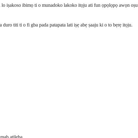
lati lo iṣakoso ibimọ ti o munadoko lakoko itọju ati fun ọpọlọpọ awọn oṣu
ro titi ti o fi gba pada patapata lati iṣẹ abẹ ṣaaju ki o to bẹrẹ itọju.
umab atilẹba.