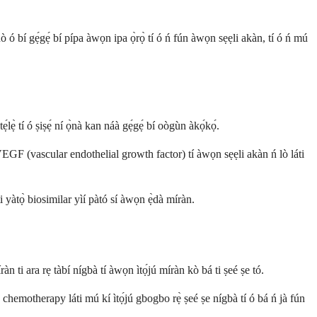
 ó bí gẹ́gẹ́ bí pípa àwọn ipa ọ̀rọ̀ tí ó ń fún àwọn sẹẹli akàn, tí ó ń mú
ẹ̀ tí ó ṣiṣẹ́ ní ọ̀nà kan náà gẹ́gẹ́ bí oògùn àkọ́kọ́.
í VEGF (vascular endothelial growth factor) tí àwọn sẹẹli akàn ń lò láti
i yàtọ̀ biosimilar yìí pàtó sí àwọn ẹ̀dà míràn.
n ti ara rẹ tàbí nígbà tí àwọn ìtọ́jú míràn kò bá ti ṣeé ṣe tó.
hemotherapy láti mú kí ìtọ́jú gbogbo rẹ̀ ṣeé ṣe nígbà tí ó bá ń jà fún