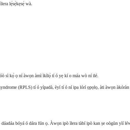
era lẹ́sẹ̀kẹsẹ̀ wà.
 sì kọ́ ọ ní àwọn àmì ìkìlọ̀ tí ó yẹ kí o máa wò ní ilé.
drome (RPLS) tí ó yípadà, èyí tí ó ní ipa lórí ọpọlọ, àti àwọn àkóràn líl
adáa bóyá ó dára fún ọ. Àwọn ipò ìlera tàbí ipò kan ṣe oògùn yìí léwu