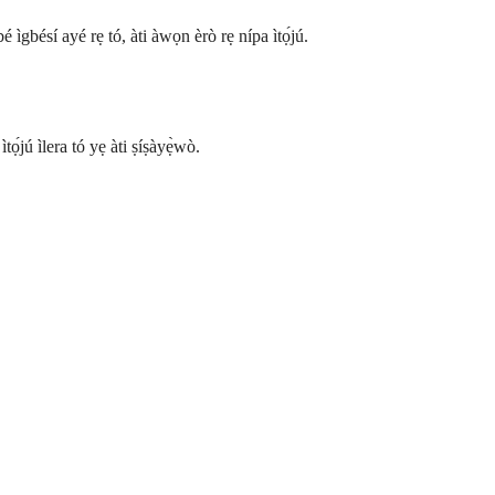
bé ìgbésí ayé rẹ tó, àti àwọn èrò rẹ nípa ìtọ́jú.
ọ́jú ìlera tó yẹ àti ṣíṣàyẹ̀wò.