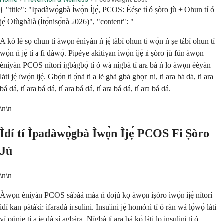
{ "title": "Ipadàwọ̀gbà Ìwọ̀n Ìjẹ́, PCOS: Èéṣe tí ó ṣòro jù + Ohun tí ó
jẹ́ Olùgbàlà (Ìtọ́nisọ́nà 2026)", "content": "
A kò lè sọ ohun tí àwọn ènìyàn ń jẹ́ tàbí ohun tí wọ́n ń ṣe tàbí ohun tí
wọ́n ń jẹ́ tí a fi dàwọ́. Pípéye akitiyan ìwọ̀n ìjẹ́ ń ṣòro jù fún àwọn
ènìyàn PCOS nítorí ìgbàgbọ́ tí ó wà nígbà tí ara bá ń lo àwọn èèyàn
láti jẹ́ ìwọ̀n ìjẹ́. Gbọ̀n ti ọ̀nà tí a lè gbà gbà gbọn ni, tí ara bá dá, tí ara
bá dá, tí ara bá dá, tí ara bá dá, tí ara bá dá, tí ara bá dá.
\n\n
Ìdí tí Ìpadàwọ̀gbà Ìwọ̀n Ìjẹ́ PCOS Fi Ṣòro
Jù
\n\n
Àwọn ènìyàn PCOS sábàá máa ń dojú kọ àwọn ìṣòro ìwọ̀n ìjẹ́ nítorí
ìdí kan pàtàkì: ìfaradà insulini. Insulini jẹ́ homónì tí ó ràn wá lọ́wọ́ láti
yí oúnjẹ tí a jẹ dà sí agbára. Nígbà tí ara bá kọ̀ láti lo insulini tí ó