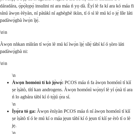
dáradára, ọ̀pọ̀lọpọ̀ insulini ni ara máa ń yọ dà. Èyí lè fa kí ara kó máa fi
sínú àwọn èèyàn, ní pàtàkì ní agbègbè ikùn, tí ó sì lè mú kí o jẹ́ líle láti
padàwọ̀gbà ìwọ̀n ìjẹ́.
\n\n
Àwọn nǹkan mìíràn tí wọ́n lè mú kí ìwọ̀n ìjẹ́ sílẹ̀ tàbí kí ó ṣòro láti
padàwọ̀gbà ni:
\n\n
\n
Àwọn homónì tí kò jọ̀wọ́:
PCOS máa ń fa àwọn homónì tí kìí
ṣe ìṣàtò, títí kan androgens. Àwọn homónì wọ̀nyí lè yí ọ̀nà tí ara
ń lo agbára tàbí kí ó tọ́jú ọ̀ra sí.
\n
Ìyọ́ra tó ga:
Àwọn ènìyàn PCOS máa ń ní àwọn homónì tí kìí
ṣe ìṣàtò tí ó le mú kí o máa jẹun tàbí kí ó jẹun tí kìí ṣe èrò tí o lè
jẹ.
\n