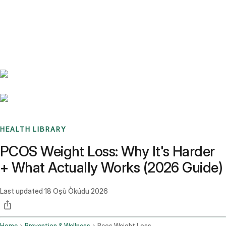
Benchmarks
Stories
FAQ
Sign up / Log in
HEALTH LIBRARY
PCOS Weight Loss: Why It's Harder
+ What Actually Works (2026 Guide)
Last updated
18 Oṣù Òkúdu 2026
Home
Prevention & Wellness
Pcos Weight Loss