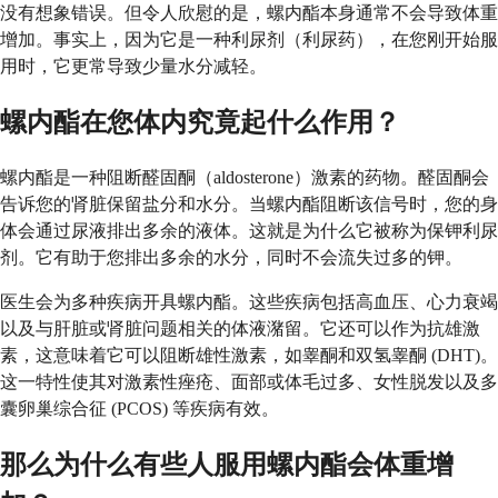
没有想象错误。但令人欣慰的是，螺内酯本身通常不会导致体重
增加。事实上，因为它是一种利尿剂（利尿药），在您刚开始服
用时，它更常导致少量水分减轻。
螺内酯在您体内究竟起什么作用？
螺内酯是一种阻断醛固酮（aldosterone）激素的药物。醛固酮会
告诉您的肾脏保留盐分和水分。当螺内酯阻断该信号时，您的身
体会通过尿液排出多余的液体。这就是为什么它被称为保钾利尿
剂。它有助于您排出多余的水分，同时不会流失过多的钾。
医生会为多种疾病开具螺内酯。这些疾病包括高血压、心力衰竭
以及与肝脏或肾脏问题相关的体液潴留。它还可以作为抗雄激
素，这意味着它可以阻断雄性激素，如睾酮和双氢睾酮 (DHT)。
这一特性使其对激素性痤疮、面部或体毛过多、女性脱发以及多
囊卵巢综合征 (PCOS) 等疾病有效。
那么为什么有些人服用螺内酯会体重增