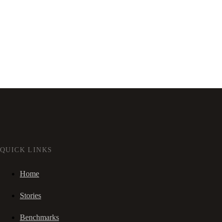
QUICK LINKS
Home
Stories
Benchmarks