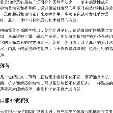
姜是治疗恶心最被广泛研究的天然疗法之一。姜中的活性成分，
称为姜辣素和香草醛，通过
阻断触发恶心和呕吐的某些神经递质
（乙酰胆碱和血清素）来发挥作用。多项临床试验发现姜对晨
吐、晕车、化疗引起的恶心和术后恶心有效。
约翰霍普金斯医学
指出，姜能促进消化，帮助食物更快地通过胃
部，从而缓解沉重、恶心的感觉。用新鲜姜根制作的姜茶是使用
它的最简单有效的方法之一。姜糖、姜胶囊，甚至真正的姜汁汽
水（由真正的姜提取物制成，而不仅仅是调味剂）也是可行的选
择。
薄荷
几个世纪以来，薄荷一直被用来缓解消化不适。薄荷油具有抗
菌、抗炎和解痉的特性，可以帮助放松消化道肌肉。一杯温热的
薄荷茶对缓解痉挛、腹胀和消化不良尤其有益。
口服补液溶液
当胃部不适伴有呕吐或腹泻时，补充流失的体液和电解质是首要