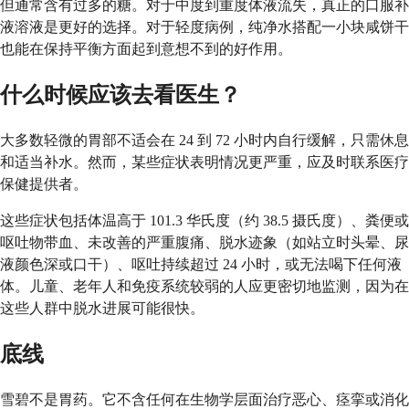
但通常含有过多的糖。对于中度到重度体液流失，真正的口服补
液溶液是更好的选择。对于轻度病例，纯净水搭配一小块咸饼干
也能在保持平衡方面起到意想不到的好作用。
什么时候应该去看医生？
大多数轻微的胃部不适会在 24 到 72 小时内自行缓解，只需休息
和适当补水。然而，某些症状表明情况更严重，应及时联系医疗
保健提供者。
这些症状包括体温高于 101.3 华氏度（约 38.5 摄氏度）、粪便或
呕吐物带血、未改善的严重腹痛、脱水迹象（如站立时头晕、尿
液颜色深或口干）、呕吐持续超过 24 小时，或无法喝下任何液
体。儿童、老年人和免疫系统较弱的人应更密切地监测，因为在
这些人群中脱水进展可能很快。
底线
雪碧不是胃药。它不含任何在生物学层面治疗恶心、痉挛或消化