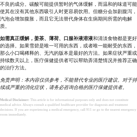
不良的成分。碳酸可能提供暂时的气体缓解，而温和的味道可能
使其在没有其他东西吸引人时更容易饮用。但糖分会加剧腹泻，
汽泡会增加腹胀，而且它无法替代身体在生病期间所需的电解
质。
如需真正缓解，姜茶、薄荷、口服补液溶液
和清淡食物都是更好
的选择。如果雪碧是唯一可用的东西，或者唯一能耐受的东西，
那么小口喝稀释的、无汽的版本是最好的方法。如果症状严重或
持续数天以上，医疗保健提供者可以帮助弄清楚情况并推荐正确
的治疗方法。
免责声明：本内容仅供参考，不能替代专业的医疗建议。对于持
续或严重的消化症状，请务必咨询合格的医疗保健提供者。
Medical Disclaimer:
This article is for informational purposes only and does not constitute
medical advice. Always consult a qualified healthcare provider for diagnosis and treatment
decisions. If you are experiencing a medical emergency, call 911 or go to the nearest emergency
room immediately.