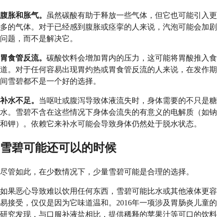
腹胀和胀气。
虽然碳酸有助于释放一些气体，但它也可能引入更
多的气体。对于已经感到腹胀或痉挛的人来说，汽泡可能会加剧
问题，而不是解决它。
胃食管反流。
碳酸饮料会增加胃内的压力，这可能将胃酸推入食
道。对于任何容易出现胃灼热或胃食管反流的人来说，在发作期
间雪碧都不是一个好的选择。
补水不足。
当呕吐或腹泻导致体液流失时，身体需要的不只是糖
水。雪碧不含在这些情况下身体会流失的有意义的电解质（如钠
和钾）。依赖它来补水可能会导致身体仍然处于脱水状态。
雪碧可能还可以的时候
尽管如此，在少数情况下，少量雪碧可能是合理的选择。
如果恶心导致难以饮用任何东西，雪碧可能比水或其他液体更容
易接受，仅仅是因为它味道温和。2016年一项涉及胃肠炎儿童的
研究发现，与口服补液盐相比，提供稀释的苹果汁等可口的饮料