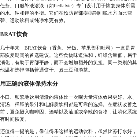
任务。口服补液溶液（如Pedialyte）专门设计用于恢复身体所需
的水、钠和钾的平衡。它们在预防胃部疾病期间脱水方面比雪
碧、运动饮料或纯净水更有效。
BRAT饮食
几十年来，BRAT饮食（香蕉、米饭、苹果酱和吐司）一直是胃
部恢复期间的首选建议。这些食物味道温和，纤维含量低，易于
消化，有助于胃部平静，而不会增加额外的负担。同一类别的其
他温和选择包括普通饼干、煮土豆和淡茶。
用正确的液体保持水分
小口、频繁地饮用清澈的液体比一次喝大量液体效果更好。水、
清汤、稀释的果汁和电解质饮料都是可靠的选择。在症状改善之
前，避免摄入咖啡因、酒精以及油腻或辛辣的食物，让消化系统
有时间恢复。
还值得一提的是，像佳得乐这样的运动饮料，虽然比苏打水好，