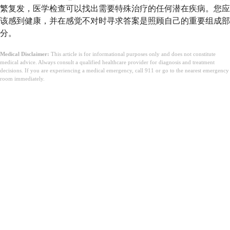
繁复发，医学检查可以找出需要特殊治疗的任何潜在疾病。您应
该感到健康，并在感觉不对时寻求答案是照顾自己的重要组成部
分。
Medical Disclaimer:
This article is for informational purposes only and does not constitute
medical advice. Always consult a qualified healthcare provider for diagnosis and treatment
decisions. If you are experiencing a medical emergency, call 911 or go to the nearest emergency
room immediately.