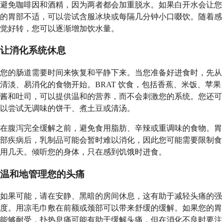
避免咖啡因和酒精，因为两者都会加重脱水。如果白开水会让您
的胃部不适，可以尝试含服冰块或每隔几分钟小口啜饮。随着感
觉好转，您可以逐渐增加饮水量。
让消化系统休息
您的肠道需要时间来恢复和平静下来。当您准备好进食时，先从
清淡、易消化的食物开始。BRAT 饮食，包括香蕉、米饭、苹果
酱和吐司，可以提供温和的营养，而不会刺激您的系统。您还可
以尝试无调味的饼干、煮土豆或清汤。
在腹泻完全缓解之前，避免食用脂肪、辛辣或重调味的食物。胃
部疾病后，乳制品可能会暂时难以消化，因此您可能需要限制食
用几天。倾听您的身体，只在感到饥饿时进食。
温和地管理您的头痛
如果可能，请在安静、黑暗的房间休息，这有助于减轻头痛的强
度。用凉毛巾敷在前额或颈部可以带来舒缓的缓解。如果您的胃
能够耐受，扑热息痛可能有助于缓解头痛，但在消化不良时要注