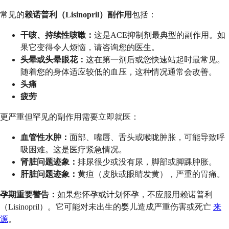
常见的
赖诺普利（Lisinopril）副作用
包括：
干咳、持续性咳嗽：
这是ACE抑制剂最典型的副作用。如
果它变得令人烦恼，请咨询您的医生。
头晕或头晕眼花：
这在第一剂后或您快速站起时最常见。
随着您的身体适应较低的血压，这种情况通常会改善。
头痛
疲劳
更严重但罕见的副作用需要立即就医：
血管性水肿：
面部、嘴唇、舌头或喉咙肿胀，可能导致呼
吸困难。这是医疗紧急情况。
肾脏问题迹象：
排尿很少或没有尿，脚部或脚踝肿胀。
肝脏问题迹象：
黄疸（皮肤或眼睛发黄），严重的胃痛。
孕期重要警告：
如果您怀孕或计划怀孕，不应服用赖诺普利
（Lisinopril）。它可能对未出生的婴儿造成严重伤害或死亡
来
源
。