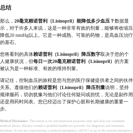
总结
那么，
20毫克赖诺普利（Lisinopril）能降低多少血压？
数据显
示，对于许多人来说，这是一种非常有效的剂量，能够将收缩压
降低20 mmHg以上。它是一种成熟、可靠的药物，是高血压治疗
的基石。
您将看到的具体
赖诺普利（Lisinopril）降压数字
取决于您的个
人健康状况，但
每日一次20毫克赖诺普利（Lisinopril）
的方案
被认为是一种标准、有效的维持剂量。
请记住，控制血压的旅程是您与您的医疗保健提供者之间的伙伴
关系。遵循他们的
赖诺普利（Lisinopril）降压剂量
说明，坚持
规律服药，切勿犹豫与他们讨论任何疑问或担忧，无论是副作用
还是用药时间表。您已经迈出了保护心脏和长期健康的重要一
步。
Medical Disclaimer:
This article is for informational purposes only and does not constitute
medical advice. Always consult a qualified healthcare provider for diagnosis and treatment
decisions. If you are experiencing a medical emergency, call 911 or go to the nearest emergency