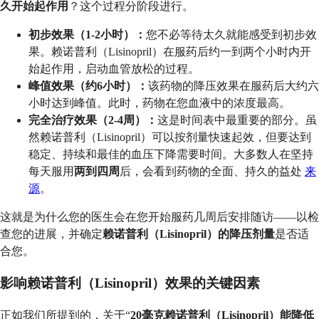
久开始起作用
？这个过程分阶段进行。
初步效果（1-2小时）：
您不必等待太久就能感受到初步效
果。赖诺普利（Lisinopril）在服药后约一到两个小时内开
始起作用，启动血管放松的过程。
峰值效果（约6小时）：
该药物的降压效果在服药后大约六
小时达到峰值。此时，药物在您血液中的浓度最高。
完全治疗效果（2-4周）：
这是时间表中最重要的部分。虽
然赖诺普利（Lisinopril）可以按剂量快速起效，但要达到
稳定、持续和最佳的血压下降需要时间。大多数人在坚持
每天服用
两到四周
后，会看到药物的全面、持久的益处
来
源
。
这就是为什么您的医生会在您开始服药几周后安排随访——以检
查您的进展，并确定
赖诺普利（Lisinopril）的降压剂量
是否适
合您。
影响赖诺普利（Lisinopril）效果的关键因素
正如我们所提到的，关于“
20毫克赖诺普利（Lisinopril）能降低