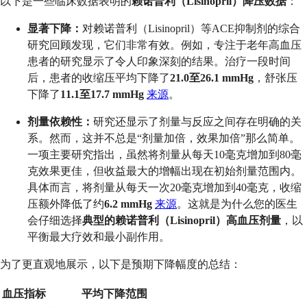
以下是一些临床数据表明的
赖诺普利（Lisinopril）降压数据
：
显著下降：
对赖诺普利（Lisinopril）等ACE抑制剂的综合
研究回顾发现，它们非常有效。例如，专注于老年高血压
患者的研究显示了令人印象深刻的结果。治疗一段时间
后，患者的收缩压平均下降了
21.0至26.1 mmHg
，舒张压
下降了
11.1至17.7 mmHg
来源
。
剂量依赖性：
研究还显示了剂量与反应之间存在明确的关
系。然而，这并不总是“剂量加倍，效果加倍”那么简单。
一项主要研究指出，虽然将剂量从每天10毫克增加到80毫
克效果更佳，但收益最大的增幅出现在初始剂量范围内。
具体而言，将剂量从每天一次20毫克增加到40毫克，收缩
压额外降低了约
6.2 mmHg
来源
。这就是为什么您的医生
会仔细选择
典型的赖诺普利（Lisinopril）高血压剂量
，以
平衡最大疗效和最小副作用。
为了更直观地展示，以下是预期下降幅度的总结：
血压指标
平均下降范围