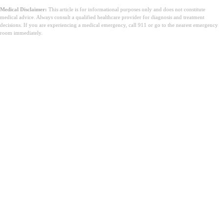
Medical Disclaimer:
This article is for informational purposes only and does not constitute
medical advice. Always consult a qualified healthcare provider for diagnosis and treatment
decisions. If you are experiencing a medical emergency, call 911 or go to the nearest emergency
room immediately.