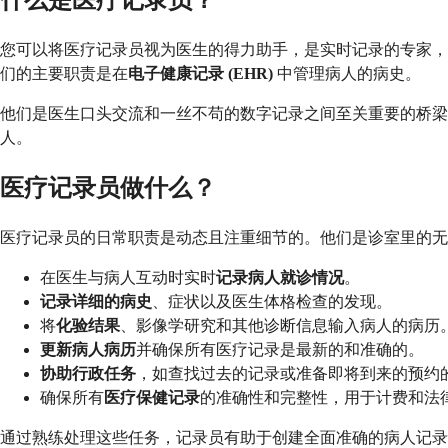
什么是医疗记录员？
您可以将医疗记录员视为医生的得力助手，是实时记录的专家，
们的主要职责是在
电子健康记录 (EHR)
中管理病人的病史。
他们是医生口头交流和一丝不苟的数字记录之间至关重要的桥
人。
医疗记录员做什么？
医疗记录员的日常职责是动态且注重细节的。他们是诊室里的无
在医生与病人互动时实时
记录病人就诊情况
。
记录详细的病史
、症状以及医生体格检查的发现。
将
化验结果
、影像学研究和其他诊断信息输入病人的病历
更新病人病历
并确保所有医疗记录是最新的和准确的。
协助行政任务
，如查找过去的记录或准备即将到来的预约
确保所有
医疗保健记录
的准确性和完整性，用于计费和法
通过熟练处理这些任务，记录员有助于创建全面准确的病人记录