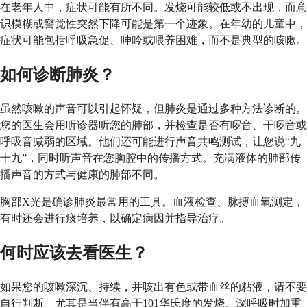
在
老年人
中，症状可能有所不同。发烧可能较低或不出现，而意
识模糊或警觉性突然下降可能是第一个迹象。在年幼的儿童中，
症状可能包括呼吸急促、呻吟或喂养困难，而不是典型的咳嗽。
如何诊断肺炎？
虽然咳嗽的声音可以引起怀疑，但肺炎是通过多种方法诊断的。
您的医生会用
听诊器
听您的肺部，并检查是否有啰音、干啰音或
呼吸音减弱的区域。他们还可能进行声音共鸣测试，让您说“九
十九”，同时听声音在您胸腔中的传播方式。充满液体的肺部传
播声音的方式与健康的肺部不同。
胸部X光是确诊肺炎最常用的工具。血液检查、脉搏血氧测定，
有时还会进行痰培养，以确定病因并指导治疗。
何时应该去看医生？
如果您的咳嗽深沉、持续，并咳出有色或带血丝的粘液，请不要
自行判断。尤其是当伴有高于101华氏度的发烧、深呼吸时加重