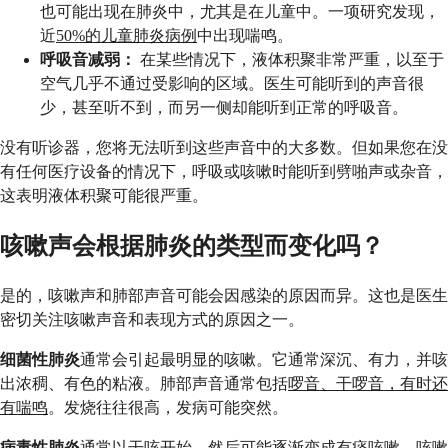
也可能出现在肺炎中，尤其是在儿童中。一项研究发现，
近
50%的儿童肺炎病例
中出现喘鸣。
呼吸音减弱：
在某些情况下，液体积聚非常严重，以至于
空气几乎不通过受影响的区域。医生可能听到的声音很
少，甚至听不到，而另一侧却能听到正常的呼吸音。
没有听诊器，您将无法听到这些声音中的大多数。但如果您在没
有任何医疗设备的情况下，呼吸或咳嗽时能听到劈啪声或杂音，
这表明液体积聚可能很严重。
咳嗽声会根据肺炎的类型而变化吗？
是的，咳嗽声和肺部声音可能会因感染的原因而异。这也是医生
密切关注咳嗽声音和表现方式的原因之一。
细菌性肺炎
通常会引起最明显的咳嗽。它通常深沉、有力，并咳
出浓稠、有色的粘液。肺部声音通常包括
啰音、干啰音，有时还
有喘鸣
。发烧往往很高，发病可能突然。
病毒性肺炎
通常以干咳开始，然后可能逐渐变成有痰咳嗽。咳嗽