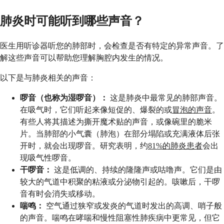
肺炎时可能听到哪些声音？
医生用听诊器听您的肺部时，会检查是否有特定的异常声音。了
解这些声音可以帮助您理解胸腔内发生的情况。
以下是与肺炎相关的声音：
啰音（也称为湿啰音）：
这是肺炎中最常见的肺部声音。
在吸气时，它们听起来像短促的、爆裂的或
冒泡的声音
。
有些人将其描述为撕开魔术贴的声音，或像碗里的脆米
片。当肺部的小气囊（肺泡）在部分塌陷或充满液体后张
开时，就会出现啰音。研究表明，约
81%的肺炎患者
会出
现吸气性啰音。
干啰音：
这是低调的、持续的隆隆声或咕噜声。它们是由
较大的气道中积聚的粘液或分泌物引起的。咳嗽后，干啰
音有时会消失或移动。
喘鸣：
空气通过狭窄或发炎的气道时发出的高调、哨子般
的声音。喘鸣在哮喘和慢性阻塞性肺疾病中更常见，但它