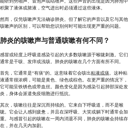
能听到劈啪声、冒泡声或咕噜声。这些声音的出现是因为肺泡中
积聚了液体或脓液，空气进出时必须通过这些液体。
然而，仅凭咳嗽声无法确诊肺炎。但了解它的声音以及它与其他
咳嗽声的区别，可以帮助您识别何时可能出现更严重的问题。
肺炎的咳嗽声与普通咳嗽有何不同？
感冒或轻度上呼吸道感染引起的大多数咳嗽源于喉咙刺激。它们
通常是干咳、发痒或浅咳。肺炎的咳嗽在几个方面有所不同。
首先，它通常是“有痰”的。这意味着它会咳出
粘液或痰
。这种粘
液通常很浓稠，可能是黄色、绿色或棕色。在更严重的情况下，
它可能呈铁锈色或带血丝。颜色变化是因为感染引起肺部深处发
炎，身体会派遣免疫细胞进行抵抗。
其次，咳嗽往往是深沉而持续的。它来自下呼吸道，而不是喉
咙。它会让人感到疲惫，并且在深呼吸、大笑或躺下时通常会加
重。与感冒引起的咳嗽在一周内消退不同，肺炎的咳嗽会持续存
在，并在几天内加剧。