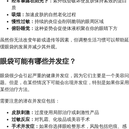
经常暴露在阳光下：
紫外线会破坏使皮肤保持紧致的蛋白
质
吸烟：
加速皮肤的自然老化过程
慢性过敏：
持续的炎症会削弱脆弱的眼周区域
俯卧睡觉：
这种姿势会促使体液积聚在你的眼睛下方
虽然你无法改变年龄或遗传等因素，但调整生活习惯可以帮助延
缓眼袋的发展并减少其外观。
眼袋可能有哪些并发症？
眼袋很少会引起严重的健康并发症，因为它们主要是一个美容问
题。但是，在某些情况下可能会出现并发症，特别是如果你采用
某些治疗方法。
需要注意的潜在并发症包括：
皮肤刺激：
过度使用局部治疗或刺激性产品
过敏反应：
对乳霜、化妆品或美容手术
手术并发症：
如果你选择眼睑整形术，风险包括疤痕、感