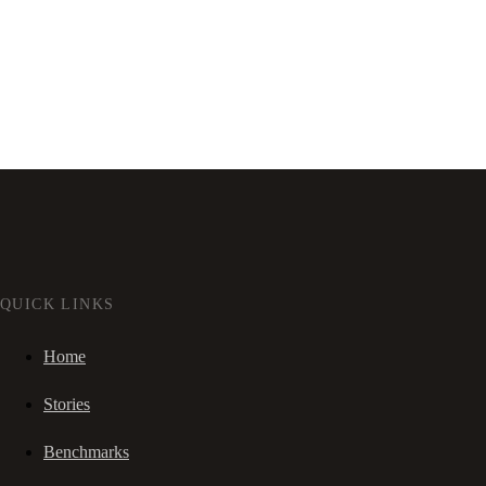
QUICK LINKS
Home
Stories
Benchmarks