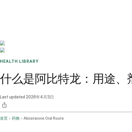
Benchmarks
Stories
FAQ
Sign up / Log in
HEALTH LIBRARY
什么是阿比特龙：用途、
Last updated
2026年4月3日
首页
药物
Abiraterone Oral Route