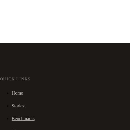
QUICK LINKS
Home
Stories
Benchmarks