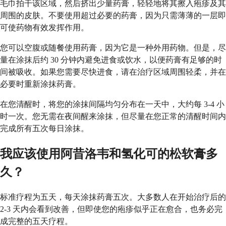
毛巾拍干该区域，然后挤出少量药膏，轻轻地将其擦入疱疹及其
周围的皮肤。不要使用超过必要的药膏，因为只需薄薄的一层即
可使药物有效发挥作用。
您可以空腹或随餐使用药膏，因为它是一种外用药物。但是，尽
量在涂抹后约 30 分钟内避免进食或饮水，以便药膏有足够的时
间被吸收。如果您需要尽快进食，请在治疗区域周围轻柔，并在
必要时重新涂抹药膏。
在您清醒时，将您的涂抹间隔均匀分布在一天中，大约每 3-4 小
时一次。您无需在夜间醒来涂抹，但尽量在您正常的清醒时间内
完成所有五次每日涂抹。
我应该使用阿昔洛韦和氢化可的松软膏多
久？
标准疗程为五天，每天涂抹药膏五次。大多数人在开始治疗后的
2-3 天内会看到改善，但即使您的疱疹似乎正在愈合，也务必完
成完整的五天疗程。