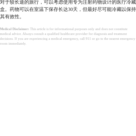
对于较长途的旅行，可以考虑使用专为注射药物设计的医疗冷藏
盒。药物可以在室温下保存长达30天，但最好尽可能冷藏以保持
其有效性。
Medical Disclaimer:
This article is for informational purposes only and does not constitute
medical advice. Always consult a qualified healthcare provider for diagnosis and treatment
decisions. If you are experiencing a medical emergency, call 911 or go to the nearest emergency
room immediately.