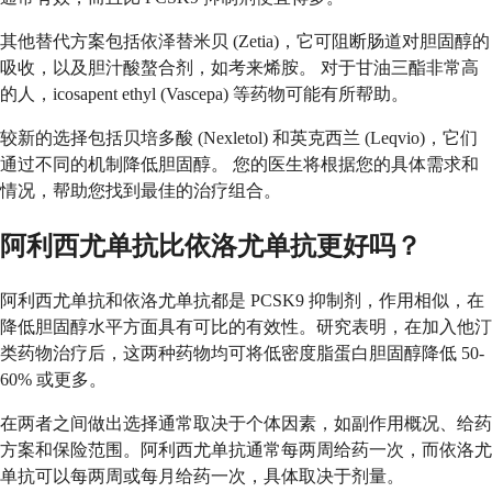
其他替代方案包括依泽替米贝 (Zetia)，它可阻断肠道对胆固醇的
吸收，以及胆汁酸螯合剂，如考来烯胺。 对于甘油三酯非常高
的人，icosapent ethyl (Vascepa) 等药物可能有所帮助。
较新的选择包括贝培多酸 (Nexletol) 和英克西兰 (Leqvio)，它们
通过不同的机制降低胆固醇。 您的医生将根据您的具体需求和
情况，帮助您找到最佳的治疗组合。
阿利西尤单抗比依洛尤单抗更好吗？
阿利西尤单抗和依洛尤单抗都是 PCSK9 抑制剂，作用相似，在
降低胆固醇水平方面具有可比的有效性。研究表明，在加入他汀
类药物治疗后，这两种药物均可将低密度脂蛋白胆固醇降低 50-
60% 或更多。
在两者之间做出选择通常取决于个体因素，如副作用概况、给药
方案和保险范围。阿利西尤单抗通常每两周给药一次，而依洛尤
单抗可以每两周或每月给药一次，具体取决于剂量。