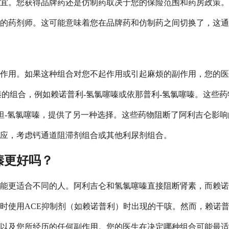
宜。您获得品牌药还是仿制药取决于您的保险范围和药房政策。
的药剂师。这可能意味着您在品牌药和仿制药之间切换了，这通
作用。如果这种组合对您不起作用或引起麻烦的副作用，您的医
氯噻嗪的组合，例如赖诺普利-氢氯噻嗪或依那普利-氢氯噻嗪。这
或缬沙坦-氢氯噻嗪，提供了另一种选择。这些药物阻断了阿利吉仑
应，考虑钙通道阻滞剂组合或其他利尿剂组合。
嗪更好吗？
能更适合不同的人。阿利吉仑和氢氯噻嗪直接阻断肾素，而赖诺普
时使用ACE抑制剂（如赖诺普利）时出现的干咳。然而，赖诺
以及您所经历的任何副作用。您的医生在决定哪种组合可能最适