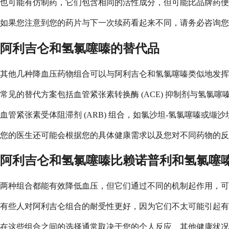
也可能有仿制药，它们包含相同的活性成分，但可能比品牌药便
如果您注意到您的药片与下一次续药看起来不同，请务必咨询您
阿利吉仑和氢氯噻嗪的替代品
其他几种降血压药物组合可以与阿利吉仑和氢氯噻嗪类似地发挥
常见的替代方案包括血管紧张素转换酶 (ACE) 抑制剂与氢
血管紧张素受体阻滞剂 (ARB) 组合，如氯沙坦-氢氯噻嗪
您的医生还可能会根据您的具体健康需求以及您对不同药物的反
阿利吉仑和氢氯噻嗪比赖诺普利和氢氯噻
两种组合都能有效降低血压，但它们通过不同的机制起作用，可
有些人对阿利吉仑组合的耐受性更好，因为它们不太可能引起有
在这些组合之间的选择通常取决于您的个人反应、其他健康状况