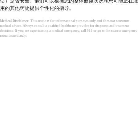
话）是否安全。他们可以根据您的整体健康状况和您可能正在服
用的其他药物提供个性化的指导。
Medical Disclaimer:
This article is for informational purposes only and does not constitute
medical advice. Always consult a qualified healthcare provider for diagnosis and treatment
decisions. If you are experiencing a medical emergency, call 911 or go to the nearest emergency
room immediately.