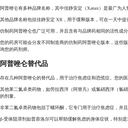
阿普唑仑有多种品牌名称，其中佳静安定（Xanax）是最广
其他品牌名称包括佳静安定 XR，用于缓释版本，可在一天中提供
仿制药阿普唑仑也广泛可用，并且含有与品牌药相同的活性成分
您的药房可能会分发不同制造商的仿制药阿普唑仑版本，这些版
询您的药剂师。
阿普唑仑替代品
存在几种阿普唑仑的替代品，用于治疗焦虑症和恐慌症。您的医
其他苯二氮卓类药物，如劳拉西泮（阿替凡）或氯硝西泮（氯硝
的剂量。
非苯二氮卓类药物包括丁螺环酮，它专门用于治疗焦虑症，并且依赖
β-受体阻滞剂如普萘洛尔可以帮助缓解焦虑的身体症状，特别