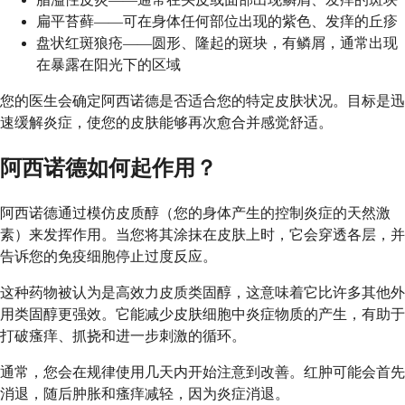
扁平苔藓——可在身体任何部位出现的紫色、发痒的丘疹
盘状红斑狼疮——圆形、隆起的斑块，有鳞屑，通常出现
在暴露在阳光下的区域
您的医生会确定阿西诺德是否适合您的特定皮肤状况。目标是迅
速缓解炎症，使您的皮肤能够再次愈合并感觉舒适。
阿西诺德如何起作用？
阿西诺德通过模仿皮质醇（您的身体产生的控制炎症的天然激
素）来发挥作用。当您将其涂抹在皮肤上时，它会穿透各层，并
告诉您的免疫细胞停止过度反应。
这种药物被认为是高效力皮质类固醇，这意味着它比许多其他外
用类固醇更强效。它能减少皮肤细胞中炎症物质的产生，有助于
打破瘙痒、抓挠和进一步刺激的循环。
通常，您会在规律使用几天内开始注意到改善。红肿可能会首先
消退，随后肿胀和瘙痒减轻，因为炎症消退。