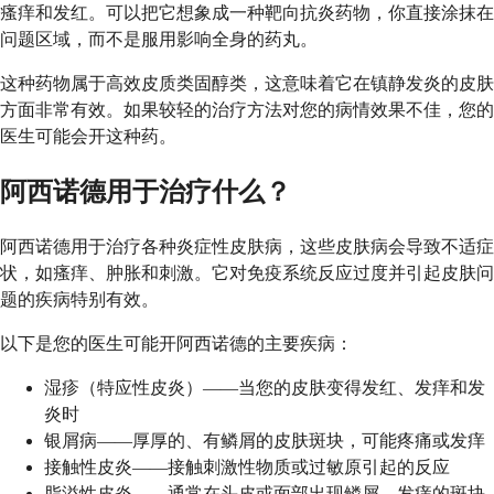
瘙痒和发红。可以把它想象成一种靶向抗炎药物，你直接涂抹在
问题区域，而不是服用影响全身的药丸。
这种药物属于高效皮质类固醇类，这意味着它在镇静发炎的皮肤
方面非常有效。如果较轻的治疗方法对您的病情效果不佳，您的
医生可能会开这种药。
阿西诺德用于治疗什么？
阿西诺德用于治疗各种炎症性皮肤病，这些皮肤病会导致不适症
状，如瘙痒、肿胀和刺激。它对免疫系统反应过度并引起皮肤问
题的疾病特别有效。
以下是您的医生可能开阿西诺德的主要疾病：
湿疹（特应性皮炎）——当您的皮肤变得发红、发痒和发
炎时
银屑病——厚厚的、有鳞屑的皮肤斑块，可能疼痛或发痒
接触性皮炎——接触刺激性物质或过敏原引起的反应
脂溢性皮炎——通常在头皮或面部出现鳞屑、发痒的斑块