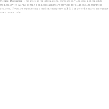
Medical Disclaimer:
This article is for informational purposes only and does not constitute
medical advice. Always consult a qualified healthcare provider for diagnosis and treatment
decisions. If you are experiencing a medical emergency, call 911 or go to the nearest emergency
room immediately.