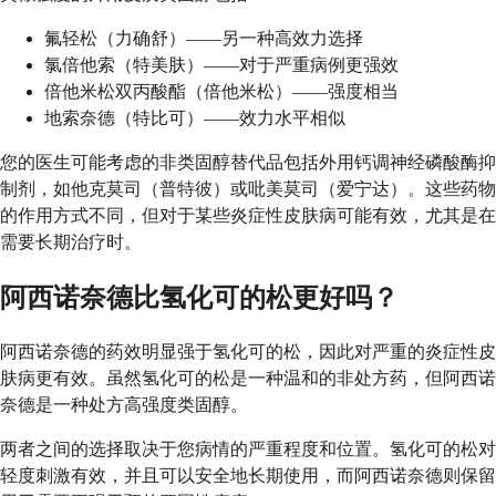
氟轻松（力确舒）——另一种高效力选择
氯倍他索（特美肤）——对于严重病例更强效
倍他米松双丙酸酯（倍他米松）——强度相当
地索奈德（特比可）——效力水平相似
您的医生可能考虑的非类固醇替代品包括外用钙调神经磷酸酶抑
制剂，如他克莫司（普特彼）或吡美莫司（爱宁达）。这些药物
的作用方式不同，但对于某些炎症性皮肤病可能有效，尤其是在
需要长期治疗时。
阿西诺奈德比氢化可的松更好吗？
阿西诺奈德的药效明显强于氢化可的松，因此对严重的炎症性皮
肤病更有效。虽然氢化可的松是一种温和的非处方药，但阿西诺
奈德是一种处方高强度类固醇。
两者之间的选择取决于您病情的严重程度和位置。氢化可的松对
轻度刺激有效，并且可以安全地长期使用，而阿西诺奈德则保留