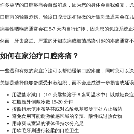
许多类型的口腔疼痛会自然消退，因为您的身体会自我修复，尤
口腔内的轻微割伤、轻度口腔溃疡和轻微的牙龈刺激通常会在几
病毒性咽喉痛通常会在 5-7 天内自行好转，因为您的免疫系
然而，牙齿腐烂、严重的牙龈疾病或细菌感染引起的疼痛通常不
如何在家治疗口腔疼痛？
一些温和有效的家庭疗法可以帮助缓解口腔疼痛，同时您可以决
关键是选择能够舒缓受刺激组织，而不会造成进一步损害或延误
用温盐水漱口（1/2 茶匙盐溶于 8 盎司温水中）以减轻炎症
在脸颊外侧敷冷敷 15-20 分钟
按照指示使用布洛芬或对乙酰氨基酚等非处方止痛药
避免食用可能刺激敏感区域的辛辣、酸性或过热食物
用凉爽或室温的液体保持水分充足
用软毛牙刷进行轻柔的口腔卫生