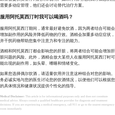
需要多动症管理，他们还会讨论替代治疗方案。
服用阿托莫西汀时我可以喝酒吗？
服用阿托莫西汀期间，通常最好避免饮酒，因为两者结合可能会
增加副作用的风险并降低药物的疗效。酒精会加重多动症症状，
并干扰药物帮助您集中注意力和专注的能力。
酒精和阿托莫西汀都会影响您的肝脏，将两者结合可能会增加肝
脏问题的风险。此外，酒精会放大某些人在服用阿托莫西汀时可
能出现的副作用，如头晕、嗜睡和情绪变化。
如果您选择偶尔饮酒，请适量饮用并注意这种组合对您的影响。
务必诚实地与您的医生讨论您的饮酒情况，以便他们可以根据您
的具体情况和健康状况提供个性化的指导。
Medical Disclaimer:
This article is for informational purposes only and does not constitute
medical advice. Always consult a qualified healthcare provider for diagnosis and treatment
decisions. If you are experiencing a medical emergency, call 911 or go to the nearest emergency
room immediately.