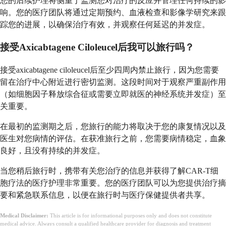
您的后续护理将侧重于监测您对治疗的反应并管理任何持续的影
响。您的医疗团队将通过定期预约、血液检查和影像学研究来跟
踪您的进展，以确保治疗有效，并观察任何延迟的并发症。
接受Axicabtagene Ciloleucel后我可以旅行吗？
接受axicabtagene ciloleucel后至少四周内禁止旅行，因为您需要
留在治疗中心附近进行密切监测。这段时间对于观察严重副作用
（如细胞因子释放综合征或需要立即就医的神经系统并发症）至
关重要。
在最初的监测期之后，您旅行的能力将取决于您的康复情况以及
医生对您病情的评估。在获准旅行之前，您需要病情稳定，血象
良好，且没有持续的并发症。
当您稍后旅行时，携带有关您治疗的信息并获得了解CAR-T细
胞疗法的医疗护理非常重要。您的医疗团队可以为您提供治疗摘
要和紧急联系信息，以便在旅行时与医疗保健提供者共享。
Medical Disclaimer:
This article is for informational purposes only and does not constitute
medical advice. Always consult a qualified healthcare provider for diagnosis and treatment