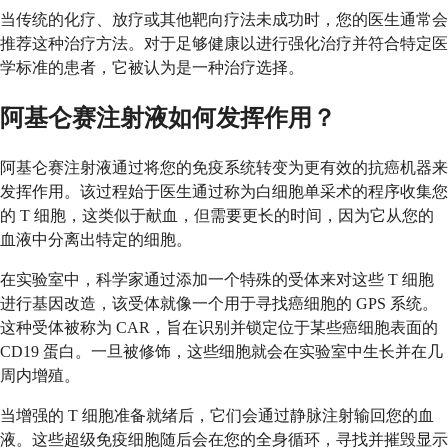
当传统的化疗、放疗或其他靶向疗法未成功时，您的医生通常会
推荐这种治疗方法。对于足够健康以进行强化治疗并符合特定医
学标准的患者，它被认为是一种治疗选择。
阿基仑赛注射液如何发挥作用？
阿基仑赛注射液通过将您的免疫系统转变为更有效的抗癌机器来
发挥作用。该过程始于医生通过称为白细胞单采术的程序收集您
的 T 细胞，这类似于献血，但需要更长的时间，因为它从您的
血液中分离出特定的细胞。
在实验室中，科学家通过添加一个特殊的受体来对这些 T 细胞
进行基因改造，该受体就像一个用于寻找癌细胞的 GPS 系统。
这种受体被称为 CAR，旨在识别并锁定位于某些癌细胞表面的
CD19 蛋白。一旦被修饰，这些细胞就会在实验室中生长并在几
周内增殖。
当增强的 T 细胞准备就绪后，它们会通过静脉注射输回您的血
液。这些超级免疫细胞随后会在您的全身循环，寻找并摧毁显示