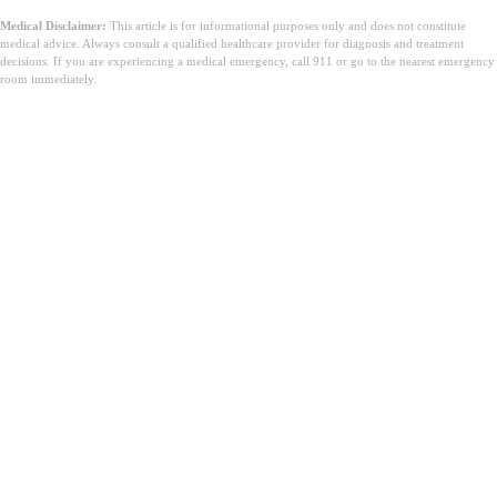
Medical Disclaimer:
This article is for informational purposes only and does not constitute
medical advice. Always consult a qualified healthcare provider for diagnosis and treatment
decisions. If you are experiencing a medical emergency, call 911 or go to the nearest emergency
room immediately.